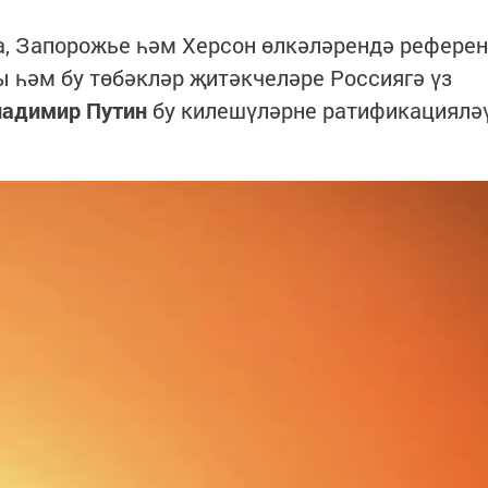
а, Запорожье һәм Херсон өлкәләрендә рефере
 һәм бу төбәкләр җитәкчеләре Россиягә үз
ладимир Путин
бу килешүләрне ратификациялә