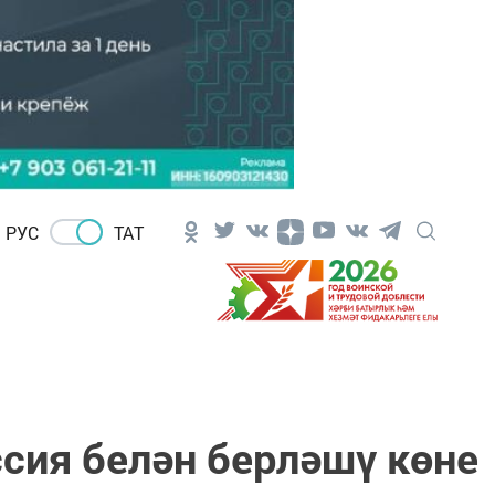
РУС
ТАТ
сия белән берләшү көне