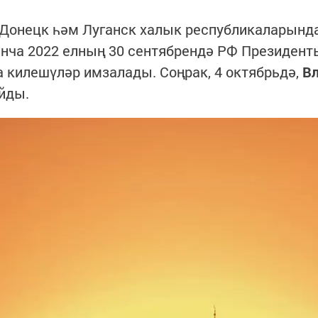
ә Донецк һәм Луганск халык республикаларынд
нча 2022 елның 30 сентябрендә РФ Президенты
 килешүләр имзалады. Соңрак, 4 октябрьдә,
В
йды.