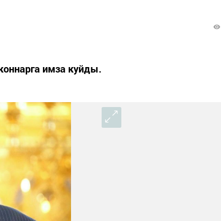
коннарга имза куйды.