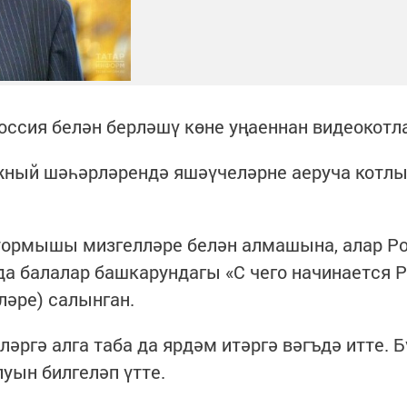
ссия белән берләшү көне уңаеннан видеокотл
ежный шәһәрләрендә яшәүчеләрне аеруча котлы
ормышы мизгелләре белән алмашына, алар Ро
а балалар башкарундагы «С чего начинается 
ләре) салынган.
гә алга таба да ярдәм итәргә вәгъдә итте. Б
уын билгеләп үтте.