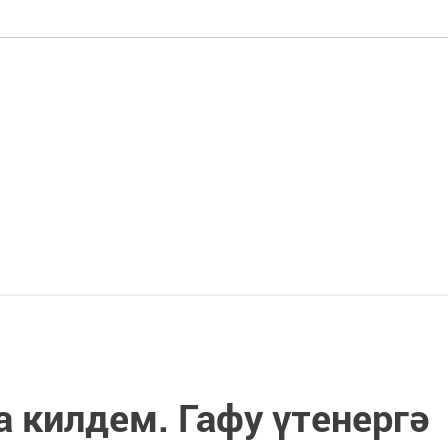
а килдем. Гафу үтенергә