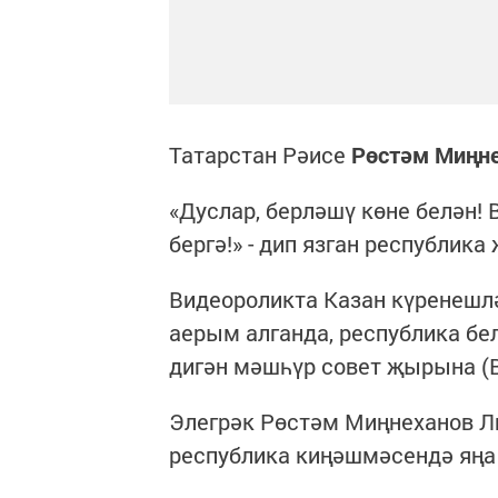
Татарстан Рәисе
Рөстәм Миңн
«Дуслар, берләшү көне белән!
бергә!» - дип язган республика
Видеороликта Казан күренешл
аерым алганда, республика бе
дигән мәшһүр совет җырына (В
Элегрәк Рөстәм Миңнеханов Ли
республика киңәшмәсендә яңа 