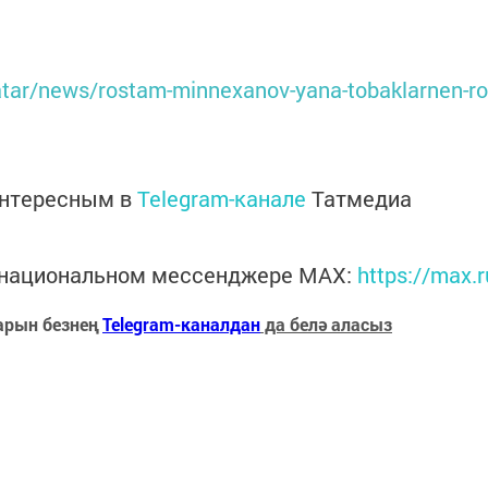
tatar/news/rostam-minnexanov-yana-tobaklarnen-ro
интересным в
Telegram-канале
Татмедиа
в национальном мессенджере MАХ:
https://max.
арын безнең
Telegram-каналдан
да белә аласыз