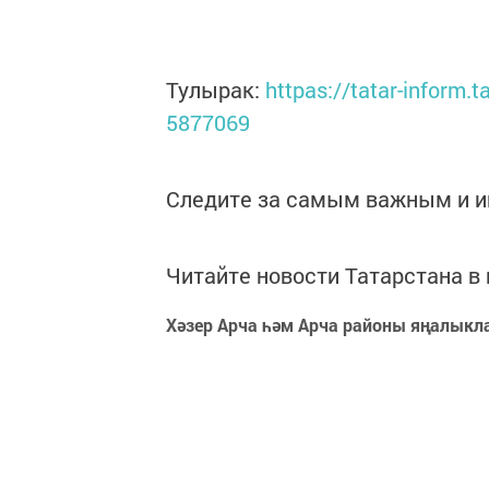
Тулырак:
httpаs://tatar-inform.
5877069
Следите за самым важным и 
Читайте новости Татарстана 
Хәзер Арча һәм Арча районы яңалыкл