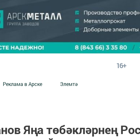
16+
Реклама в Арске
Элемтә
нов Яңа төбәкләрнең Рос