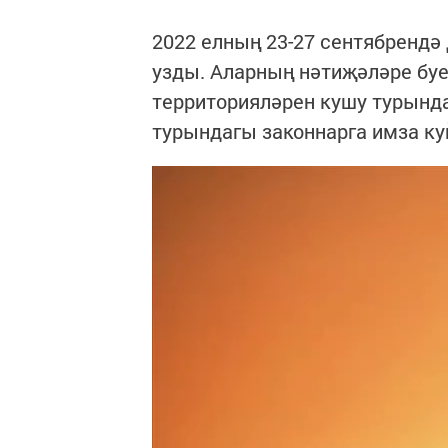
2022 елның 23-27 сентябренд
узды. Аларның нәтиҗәләре буе
территорияләрен кушу турында
турындагы законнарга имза ку