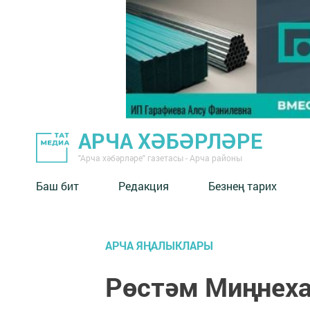
АРЧА ХӘБӘРЛӘРЕ
"Арча хәбәрләре" газетасы - Арча районы
Баш бит
Редакция
Безнең тарих
АРЧА ЯҢАЛЫКЛАРЫ
Рөстәм Миңнеха