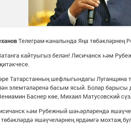
еханов
Телеграм-каналында Яңа төбәкләрнең Ро
 Ватанга кайтуыгыз белән! Лисичанск һәм Руб
 җитәкчесе.
әре Татарстанның шефлыгындагы Луганщина т
лән элемтәләренә басым ясый. Болар барысы д
ениамин Баснер көе, Михаил Матусовский сүз
сичанск һәм Рубежный шәһәрләрендә яшәүчеләр
төбәкләрдә яшәүчеләрнең ярдәмгә мохтаҗ бул