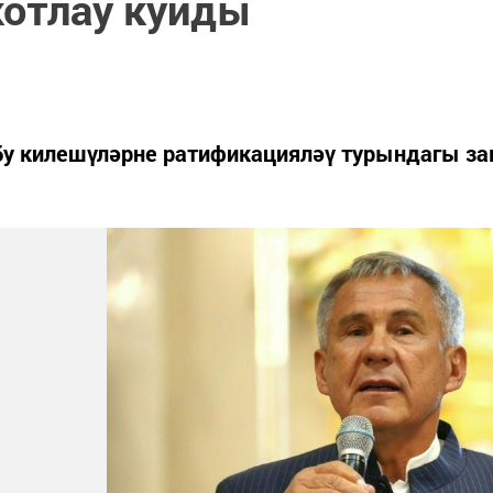
котлау куйды
бу килешүләрне ратификацияләү турындагы за