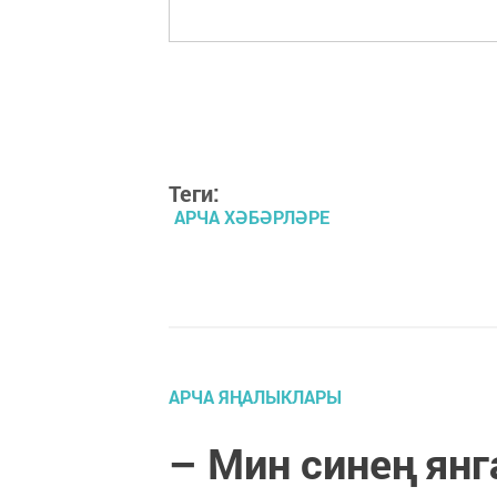
Теги:
АРЧА ХӘБӘРЛӘРЕ
АРЧА ЯҢАЛЫКЛАРЫ
– Мин синең янг