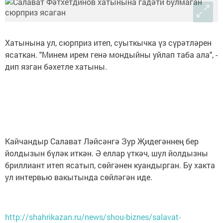
Хатынына ул, сюрприз итеп, суыткычка үз сүрәтләрен
ясаткан. "Минем ирем генә мондыйны уйлап таба ала", -
дип язган бәхетле хатыны.
Кайчандыр Салават Ләйсәнгә Зур Җидегәннең бер
йолдызын бүләк иткән. Ә еллар үткәч, шул йолдызны
бриллиант итеп ясатып, сөйгәнен куандырган. Бу хакта
ул интервью вакытында сөйләгән иде.
http://shahrikazan.ru/news/shou-biznes/salavat-