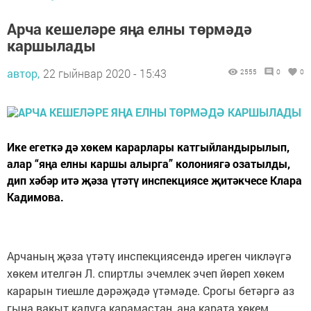
Арча кешеләре яңа елны төрмәдә
каршылады
автор,
22 гыйнвар 2020 - 15:43
2555
0
0
Ике егеткә дә хөкем карарлары катгыйландырылып,
алар “яңа елны каршы алырга” колониягә озатылды,
дип хәбәр итә җәза үтәтү инспекциясе җитәкчесе Клара
Кадимова.
Арчаның җәза үтәтү инспекциясендә иреген чикләүгә
хөкем ителгән Л. спиртлы эчемлек эчеп йөреп хөкем
карарын тиешле дәрәҗәдә үтәмәде. Срогы бетәргә аз
гына вакыт калуга карамастан, аңа карата хөкем