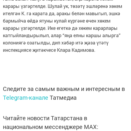
карары үзгәртелде. Шулай ук, төзәтү эшләренә хөкем
ителгән К. га карата да, аракы белән мавыгып, эшкә
бармыйча өйдә ятуны кулай күргәне өчен хөкем
карары үзгәртелде. Ике егеткә дә хөкем карарлары
катгыйландырылып, алар “яңа елны каршы алырга”
колониягә озатылды, дип хәбәр итә җәза үтәтү
инспекциясе җитәкчесе Клара Кадимова.
Следите за самым важным и интересным в
Telegram-канале
Татмедиа
Читайте новости Татарстана в
национальном мессенджере MАХ: