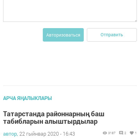
Отправить
Авторизоваться
АРЧА ЯҢАЛЫКЛАРЫ
Татарстанда районнарның баш
табибларын алыштырдылар
автор,
22 гыйнвар 2020 - 16:43
3187
2
1