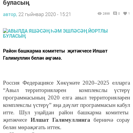
буласың
автор,
22 гыйнвар 2020 - 15:21
2898
0
1
Район башкарма комитеты җитәкчесе Илшат
Галимуллин белән әңгәмә.
Россия Федерациясе Хөкүмәте 2020–2025 елларга
“Авыл территорияләрен комплекслы үстерү
программасының 2020 елга авыл территорияләрен
комплекслы үстерү” яңа дәүләт программасын кабул
итте. Шул уңайдан район башкарма комитеты
җитәкчесе
Илшат Галимуллинга
берничә сорау
белән мөрәҗәгать иттек.