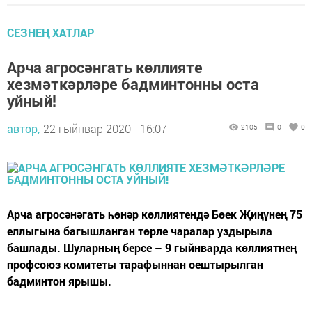
СЕЗНЕҢ ХАТЛАР
Арча агросәнгать көллияте
хезмәткәрләре бадминтонны оста
уйный!
автор,
22 гыйнвар 2020 - 16:07
2105
0
0
Арча агросәнәгать һөнәр көллиятендә Бөек Җиңүнең 75
еллыгына багышланган төрле чаралар уздырыла
башлады. Шуларның берсе – 9 гыйнварда көллиятнең
профсоюз комитеты тарафыннан оештырылган
бадминтон ярышы.