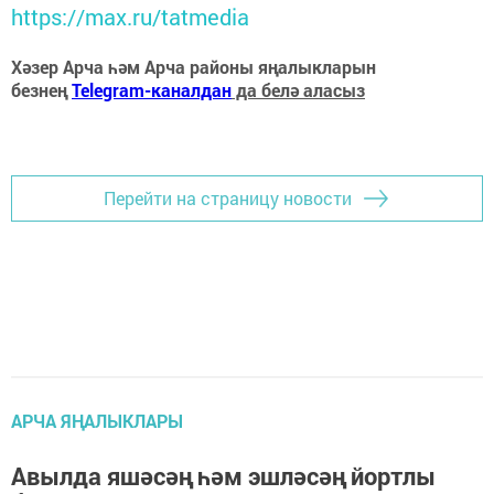
https://max.ru/tatmedia
Хәзер Арча һәм Арча районы яңалыкларын
безнең
Telegram-каналдан
да белә аласыз
Перейти на страницу новости
АРЧА ЯҢАЛЫКЛАРЫ
Авылда яшәсәң һәм эшләсәң йортлы