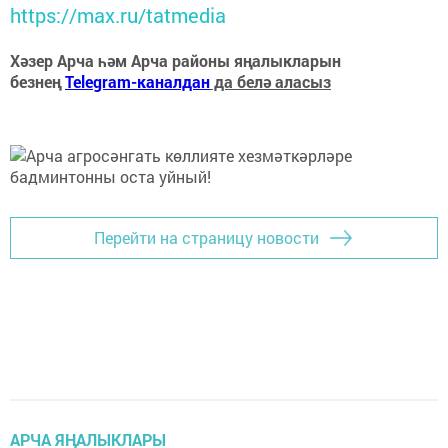
https://max.ru/tatmedia
Хәзер Арча һәм Арча районы яңалыкларын
безнең
Telegram-каналдан
да белә аласыз
Перейти на страницу новости
АРЧА ЯҢАЛЫКЛАРЫ