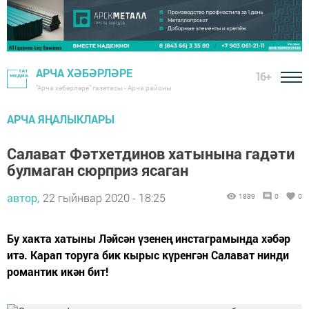
АРЧА ХӘБӘРЛӘРЕ
16+
"Арча хәбәрләре" газетасы - Арча районы
АРЧА ЯҢАЛЫКЛАРЫ
Салават Фәтхетдинов хатынына гадәти
булмаган сюрприз ясаган
автор,
22 гыйнвар 2020 - 18:25
1889
0
0
Бу хакта хатыны Ләйсән үзенең инстаграмында хәбәр
итә. Карап торуга бик кырыс күренгән Салават нинди
романтик икән бит!