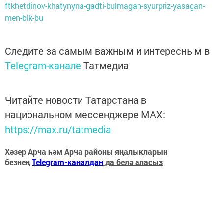
ftkhetdinov-khatynyna-gadti-bulmagan-syurpriz-yasagan-
men-blk-bu
Следите за самым важным и интересным в
Telegram-канале
Татмедиа
Читайте новости Татарстана в
национальном мессенджере MАХ:
https://max.ru/tatmedia
Хәзер Арча һәм Арча районы яңалыкларын
безнең
Telegram-каналдан
да белә аласыз