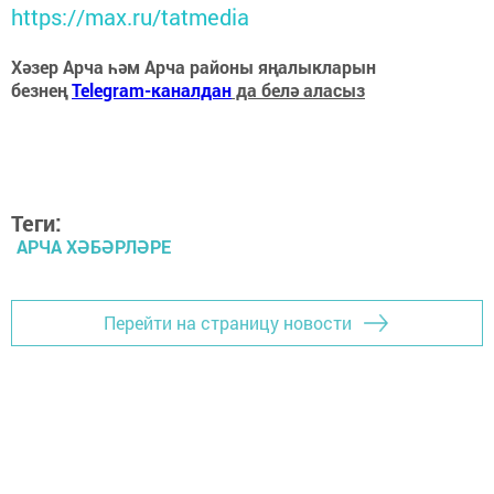
https://max.ru/tatmedia
Хәзер Арча һәм Арча районы яңалыкларын
безнең
Telegram-каналдан
да белә аласыз
Теги:
АРЧА ХӘБӘРЛӘРЕ
Перейти на страницу новости