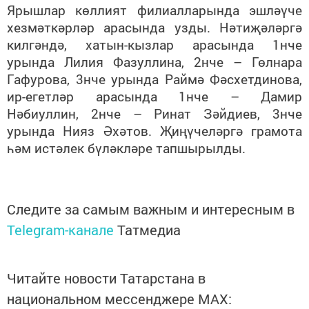
Ярышлар көллият филиалларында эшләүче
хезмәткәрләр арасында узды. Нәтиҗәләргә
килгәндә, хатын-кызлар арасында 1нче
урында Лилия Фазуллина, 2нче – Гөлнара
Гафурова, 3нче урында Раймә Фәсхетдинова,
ир-егетләр арасында 1нче – Дамир
Нәбиуллин, 2нче – Ринат Зәйдиев, 3нче
урында Нияз Әхәтов. Җиңүчеләргә грамота
һәм истәлек бүләкләре тапшырылды.
Следите за самым важным и интересным в
Telegram-канале
Татмедиа
Читайте новости Татарстана в
национальном мессенджере MАХ: