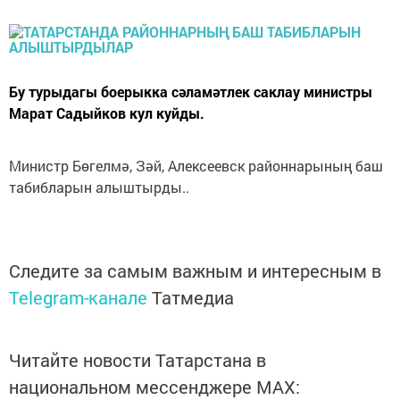
Бу турыдагы боерыкка сәламәтлек саклау министры
Марат Садыйков кул куйды.
Министр Бөгелмә, Зәй, Алексеевск районнарының баш
табибларын алыштырды..
Следите за самым важным и интересным в
Telegram-канале
Татмедиа
Читайте новости Татарстана в
национальном мессенджере MАХ: