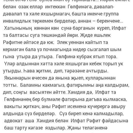
белән озак еллар интеккән Гөлфинәгә, дәвалап-
дәвалап та хәле яхшырмагач, башта икенче группа
инвалидлык төркемен бирделәр, аннан – беренчене...
Хатынының көннән көн сүнә барганын күреп, Илфат
та балтасы суга төшкәндәй йөри. Җиде яшьлек
Рәфитне әйтәсе дә юк. Элек уеннан кайтып та
кермәгән бала үз почмагында нидер сызгалап шым
гына утыра да утыра. Гөлфинә күбрәк ятып тора.
Үләр алдыннан хәтта хәле яхшырган кебек торып ук
утырды. Һава җитми, дип, тәрәзәне ачтырды.
Якыннарын өчесен дә янына җыеп, кулларыннан
тотты. Баламны какмагыз, фатирымны аңа калдырам,
дип, соңгы васыятен әйтте. Хәмдия дә, Илфат та
Гөлфинәнең бер бүлмәле фатирына дәгъва кылмаска,
вакыты җиткәч, аны Рәфит исеменә күчерергә авыру
алдында сүз бирделәр. Сүз биреп кенә калмадылар,
адвокат аша Хәмдия белән Илфат Рәфит файдасына
баш тарту кәгазе яздылар. Җаны теләгәненә