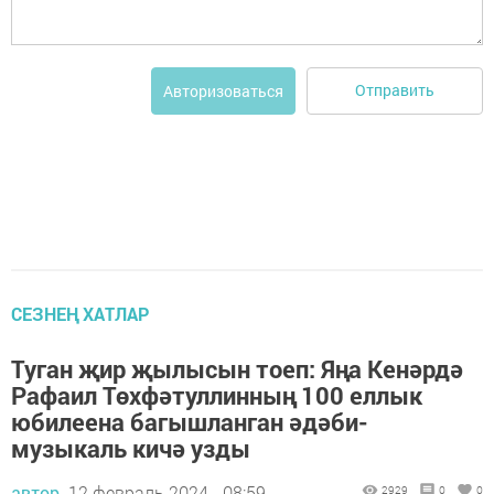
Отправить
Авторизоваться
СЕЗНЕҢ ХАТЛАР
Туган җир җылысын тоеп: Яңа Кенәрдә
Рафаил Төхфәтуллинның 100 еллык
юбилеена багышланган әдәби-
музыкаль кичә узды
автор,
12 февраль 2024 - 08:59
2929
0
0