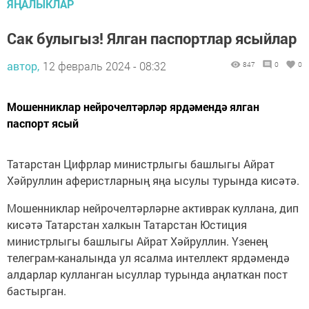
ЯҢАЛЫКЛАР
Сак булыгыз! Ялган паспортлар ясыйлар
автор,
12 февраль 2024 - 08:32
847
0
0
Мошенниклар нейрочелтәрләр ярдәмендә ялган
паспорт ясый
Татарстан Цифрлар министрлыгы башлыгы Айрат
Хәйруллин аферистларның яңа ысулы турында кисәтә.
Мошенниклар нейрочелтәрләрне активрак куллана, дип
кисәтә Татарстан халкын Татарстан Юстиция
министрлыгы башлыгы Айрат Хәйруллин. Үзенең
телеграм-каналында ул ясалма интеллект ярдәмендә
алдарлар кулланган ысуллар турында аңлаткан пост
бастырган.