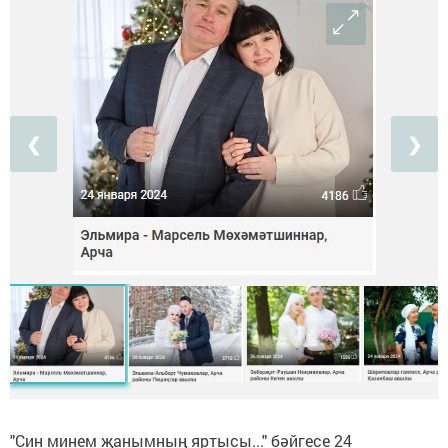
❮
❯
"Син минем җанымның яртысы..." бәйгесе 24