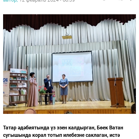
Татар әдәбиятында үз эзен калдырган, Бөек Ватан
сугышында корал тотып илебезне саклаган, истә