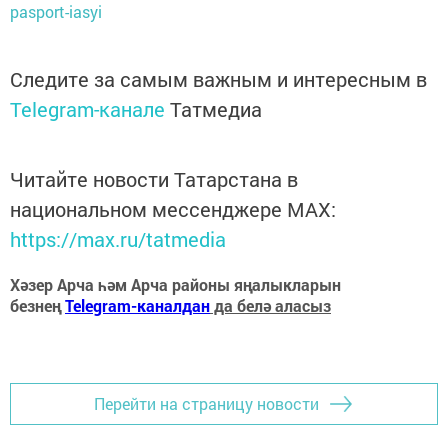
pasport-iasyi
Следите за самым важным и интересным в
Telegram-канале
Татмедиа
Читайте новости Татарстана в
национальном мессенджере MАХ:
https://max.ru/tatmedia
Хәзер Арча һәм Арча районы яңалыкларын
безнең
Telegram-каналдан
да белә аласыз
Перейти на страницу новости