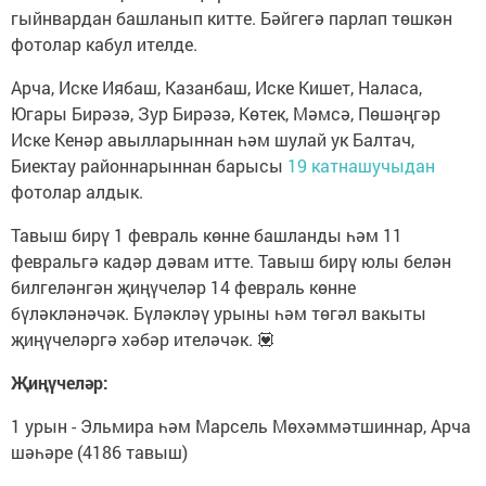
гыйнвардан башланып китте. Бәйгегә парлап төшкән
фотолар кабул ителде.
Арча, Иске Иябаш, Казанбаш, Иске Кишет, Наласа,
Югары Бирәзә, Зур Бирәзә, Көтек, Мәмсә, Пөшәңгәр
Иске Кенәр авылларыннан һәм шулай ук Балтач,
Биектау районнарыннан барысы
19 катнашучыдан
фотолар алдык.
Тавыш бирү 1 февраль көнне башланды һәм 11
февральгә кадәр дәвам итте. Тавыш бирү юлы белән
билгеләнгән җиңүчеләр 14 февраль көнне
бүләкләнәчәк. Бүләкләү урыны һәм төгәл вакыты
җиңүчеләргә хәбәр ителәчәк. 💟
Җиңүчеләр:
1 урын - Эльмира һәм Марсель Мөхәммәтшиннар, Арча
шәһәре (4186 тавыш)