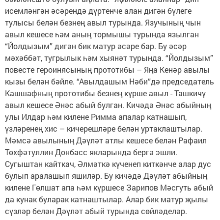
исемләнгән әсәрендә дүртенче алан дигән бүлеге
тулысы белән безнең авыл турында. Язучының чын
авыл кешесе һәм аның тормышы турында язылган
“Йолдызым” дигән бик матур әсәре бар. Бу әсәр
мәхәббәт, тугрылык һәм хыянәт турында. “Йолдызым”
повесте героинясының прототибы – Яңа Кенәр авылы
кызы белән бәйле. “Авылдашым Нәби”дә председатель
Кашшафның прототибы безнең күрше авыл - Ташкичү
авыл кешесе Әнәс абый булган. Кичәдә Әнәс абыйның
улы Илдар һәм килене Римма апалар катнашып,
үзләренең хис – кичерешләре белән уртаклаштылар.
Мәмсә авылының Дәүләт атлы кешесе белән Рафаил
Төхфәтуллин Донбасс якларында бергә эшли.
Сугыштан кайткач, Әлмәткә күченеп киткәнче алар дус
булып аралашып яшиләр. Бу кичәдә Дәүләт абыйның
килене Гөлшат апа һәм күршесе Зарипов Мәсгуть абый
да кунак буларак катнаштылар. Алар бик матур җылы
сүзләр белән Дәүләт абый турында сөйләделәр.