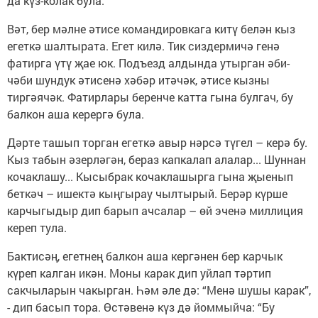
да күз-колак була.
Вәт, бер мәлне әтисе командировкага китү белән кыз
егеткә шалтырата. Егет килә. Тик сиздермичә генә
фатирга үтү җае юк. Подъезд алдында утырган әби-
чәби шундук әтисенә хәбәр итәчәк, әтисе кызны
тиргәячәк. Фатирлары беренче катта гына булгач, бу
балкон аша керергә була.
Дәрте ташып торган егеткә авыр нәрсә түгел – керә бу.
Кыз табын әзерләгән, бераз капкалап алалар... Шуннан
кочаклашу... Кысыбрак кочаклашырга гына җыенып
беткәч – ишектә кыңгырау чылтырый. Берәр күрше
карчыгыдыр дип барып ачсалар – өй эченә миллиция
кереп тула.
Бактисәң, егетнең балкон аша кергәнен бер карчык
күреп калган икән. Моны карак дип уйлап тәртип
сакчыларын чакырган. Һәм әле дә: “Менә шушы карак”,
- дип басып тора. Өстәвенә күз дә йоммыйча: “Бу