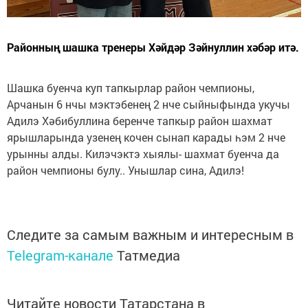
Районның шашка тренеры Хәйдәр Зәйнуллин хәбәр итә.
Шашка буенча куп тапкырлар район чемпионы,
Арчанын 6 нчы мэктэбенең 2 нче сыйныфында укучы
Адилэ Хәбибуллина беренче тапкыр район шахмат
ярышларында узенең кочен сынап карады һэм 2 нче
урынны алды. Килэчэктэ хыялы- шахмат буенча да
район чемпионы булу.. Унышлар сина, Адилэ!
Следите за самым важным и интересным в
Telegram-канале
Татмедиа
Читайте новости Татарстана в