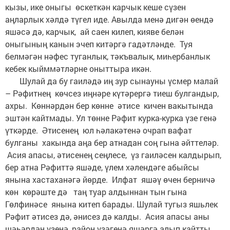
кызы, ике оныгы өскеткән карчык кеше сүзен
аңларлык хәлдә түгел иде. Авылда менә дигән өендә
яшәсә дә, карчык, ай саен килеп, кияве белән
оныгының канын эчеп китәргә гадәтләнде. Туя
белмәгән нәфес туганлык, тәкъвалык, миһербанлык
кебек кыйммәтләрне оныттыра икән.
Шулай да бу гаиләдә иң зур сынауны үсмер малай
– Рәфитнең көчсез иңнәре күтәрергә тиеш булгандыр,
ахры. Көннәрдән бер көнне әтисе кичен вакытында
эштән кайтмады. Ул төнне Рәфит курка-курка үзе генә
үткәрде. Әтисенең юл һәлакәтенә очрап вафат
булганы хакында аңа бер атнадан соң гына әйттеләр.
Асия апасы, әтисенең сеңлесе, үз гаиләсен калдырып,
бер атна Рәфиттә яшәде, үлем хәлендәге абыйсы
янына хастаханәгә йөрде. Илфат яшәү өчен берничә
көн көрәште дә таң туар алдыннан тын гына
Гөлфинәсе янына китеп барады. Шулай тугыз яшьлек
Рәфит әтисез дә, әнисез дә калды. Асия апасы аны
шәһәрдән үзенә, район үзәгенә яшәргә алып кайтты.