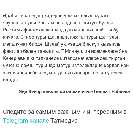
Әдәби кичәнең иң кадерле һәм көтелгән кунагы
язучының улы Рөстәм әфәнденең кайтуы булды.
Рөстәм әфәнде ашкынып, дулкынланып кайтты бу
кичәгә. Әтисе турында, аның иҗаты турында тулы
мәгълүмат бирде. Шулай ук, үзе дә бик күп кызыклы
фактлар белән танышты. Т.Миңнуллин исемендәге Яңа
Кенәр авыл китапханәсе китапханәчеләре оештырган
бу кичә язучы турында матур истәлекләрне барлап һәм
үзешчәннәребезнең матур чыгышлары белән үрелеп
барды.
Яңа Кенәр авылы китапханәчесе Гөлшат Нәбиева
Следите за самым важным и интересным в
Telegram-канале
Татмедиа