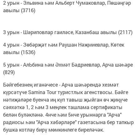
2 урын - Эльвина һәм Альберт Чумаковлар, Пөшәңгәр
авылы (3716)
3 урын - Шәриповлар гаиләсе, Казанбаш авылы (2117)
4 урын - Зөбәрҗәт һәм Раушан Нәҗмиевлар, Көтек
авылы (1536)
5 урын - АлЬбина һәм Әхмәт Бәдриевлар, Арча шәһәре
(829)
Бәйгебезнең иганәчесе - Арча шәһәрендә хезмәт
күрсәтүче Samina Tour туристлык агенствосы. Бәйге
нәтиҗәләре буенча иң күп тавыш җыйган өч җиңүче
сәяхәткә 1, 2 һәм 3 меңлек ташлама сертификаты
белән бүләкләнә. 4нче һәм 5нче урыннарга "Арча"
радиосы һәм "Арча хәбәрләре" газетасына бер тапкыр
бушка котлау бирү мөмкинлеге биреләчәк.