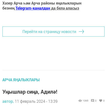
Хәзер Арча һәм Арча районы яңалыкларын
безнең
Telegram-каналдан
да белә аласыз
Перейти на страницу новости
АРЧА ЯҢАЛЫКЛАРЫ
Уңышлар сиңа, Адилә!
автор,
11 февраль 2024 - 13:39
1065
0
0