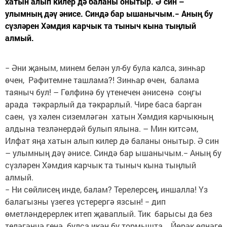
хатын алып килер дә баланы онытыр. Ә син –
улымның дәү әнисе. Синдә бар ышанычым.− Аның бу
сүзләрен Хәмдия карчык та тыныч кына тыңлый
алмый.
− Әни җаным, минем белән ул-бу була калса, зинһар
өчен, Рәфитемне ташлама?! Зинһар өчен, балама
таяныч бул! – Гөлфинә бу үтенечен әнисенә соңгы
арада тәкрарлый да тәкрарлый. Чире баса барган
саен, үз хәлен сиземләгән хатын Хәмдия карчыкның
алдына тезләнердәй булып ялына. – Мин китсәм,
Илфат яңа хатын алып килер дә баланы онытыр. Ә син
– улымның дәү әнисе. Синдә бар ышанычым.− Аның бу
сүзләрен Хәмдия карчык та тыныч кына тыңлый
алмый.
− Ни сөйлисең инде, балам? Терелерсең, иншалла! Үз
балагызны үзегез үстерергә язсын! − дип
өметләндерерлек итеп җаваплый. Тик барысы да без
теләгәнчә генә булса икән бу тормышта... Йөрәк өянәге