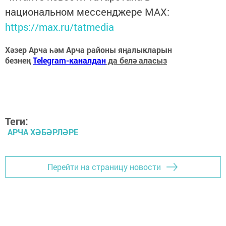
национальном мессенджере MАХ:
https://max.ru/tatmedia
Хәзер Арча һәм Арча районы яңалыкларын
безнең
Telegram-каналдан
да белә аласыз
Теги:
АРЧА ХӘБӘРЛӘРЕ
Перейти на страницу новости