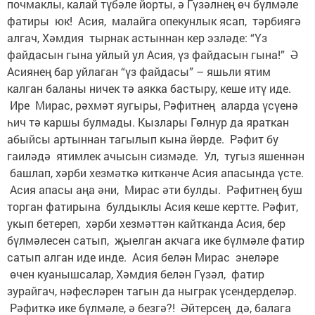
почмаклы, калай түбәле йорты, ә Гүзәлнең өч бүлмәле
фатиры юк! Асия, малайга опекунлык ясап, тәрбиягә
алгач, Хәмдия тырнак астыннан кер эзләде: “Үз
файдасын гына уйлый ул Асия, үз файдасын гына!” Ә
Асиянең бар уйлаган “үз файдасы” – яшьли ятим
калган баланы ничек тә аякка бастыру, кеше итү иде.
Ире Мирас, рәхмәт яугыры, Рәфитнең аларда үсүенә
һич тә каршы булмады. Кызлары Гөлнур да яраткан
абыйсы артыннан тагылып кына йөрде. Рәфит бу
гаиләдә ятимлек ачысын сизмәде. Ул, тугыз яшеннән
башлап, хәрби хезмәткә киткәнче Асия апасында үсте.
Асия апасы аңа әни, Мирас әти булды. Рәфитнең буш
торган фатирына булдыклы Асия кеше кертте. Рәфит,
укып бетереп, хәрби хезмәттән кайтканда Асия, бер
бүлмәлесен сатып, җыелган акчага ике бүлмәле фатир
сатып алган иде инде. Асия белән Мирас энеләре
өчен куанышсалар, Хәмдия белән Гүзәл, фатир
зурайгач, нәфесләрен тагын да ныграк үсендерделәр.
Рәфиткә ике бүлмәле, ә безгә?! Әйтерсең дә, балага