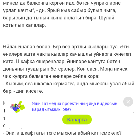
минем дә балконга кергән иде, бөтен чүпрәкләрне
урлап качты”, - ди. Ярый кыз сабыр булып чыга,
барысын да тыныч кына аңлатып бирә. Шулай
котылып калалар.
Өйләнешәләр болар. Бер-бер артлы кызлары туа. Әти-
әниләре эштә чакта кызлар качышлы уйнарга күнегеп
китә. Шкафка яшеренәләр. Әниләре кайтуга бөтен
дөньяны туздырып бетерәләр. Көн саен. Моңа ничек
чик куярга белмәгән әниләре хәйлә кора:
- Кызым, сез шкафка кермәгез, анда мыеклы усал абый
бар, - дип кисәтә.
Кызлар чынлап та шкафны туздырмый башлый.
Яшь Татмедиа проектының яңа видеосын
карадыгызмы әле?
Тынычланалар. Ә көннәрнең берендә, җыелышып кичке
табында утырганда өлкәнрәк кызлары шыпырт кына
Карарга
сорап куя:
- Әни, ә шкафтагы теге мыеклы абый киттеме әле?