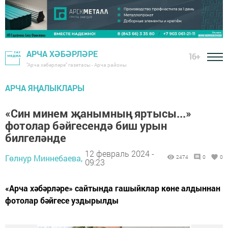
АРЧА ХӘБӘРЛӘРЕ
16+
"Арча хәбәрләре" газетасы - Арча районы
АРЧА ЯҢАЛЫКЛАРЫ
«Син минем җанымның яртысы...»
фотолар бәйгесендә биш урын
билгеләнде
12 февраль 2024 -
Гөлнур Миннебаева,
2474
0
0
09:23
«Арча хәбәрләре» сайтында гашыйклар көне алдыннан
фотолар бәйгесе уздырылды