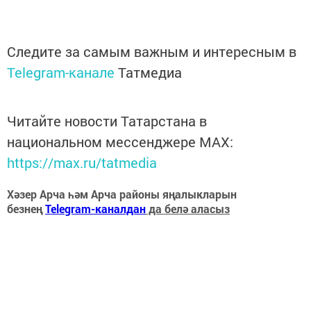
Следите за самым важным и интересным в
Telegram-канале
Татмедиа
Читайте новости Татарстана в
национальном мессенджере MАХ:
https://max.ru/tatmedia
Хәзер Арча һәм Арча районы яңалыкларын
безнең
Telegram-каналдан
да белә аласыз