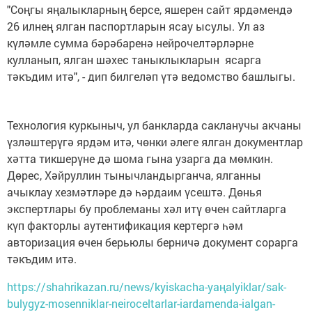
"Соңгы яңалыкларның берсе, яшерен сайт ярдәмендә
26 илнең ялган паспортларын ясау ысулы. Ул аз
күләмле сумма бәрәбаренә нейрочелтәрләрне
кулланып, ялган шәхес таныклыкларын ясарга
тәкъдим итә", - дип билгеләп үтә ведомство башлыгы.
Технология куркыныч, ул банкларда сакланучы акчаны
үзләштерүгә ярдәм итә, чөнки әлеге ялган документлар
хәтта тикшерүне дә шома гына узарга да мөмкин.
Дөрес, Хәйруллин тынычландырганча, ялганны
ачыклау хезмәтләре дә һәрдаим үсештә. Дөнья
экспертлары бу проблеманы хәл итү өчен сайтларга
күп факторлы аутентификация кертергә һәм
авторизация өчен берьюлы берничә документ сорарга
тәкъдим итә.
https://shahrikazan.ru/news/kyiskacha-yaңalyiklar/sak-
bulygyz-mosenniklar-neiroceltarlar-iardamenda-ialgan-