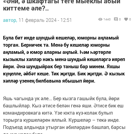
«Әни, ә шкафтагы теге мыеклы абый
киттеме әле?..
автор,
11 февраль 2024 - 12:51
1440
0
0
Була бит инде шундый кешеләр, юморны аңламый
торган. Берничек тә. Менә бу кешеләр юморны
аңламый, ә юмор аларны аңлый. Һәм һәртөрле
кызыклы хәлләр нәкъ менә шундый кешеләргә ияреп
йөри. Әнә шундыйрак бер таныш бар минем. Яхшы
күңелле, әйбәт кеше. Тик җитди. Бик җитди. Ә кызык
хәлләр үзенең билбавына ябышып йөри.
Яшь чагында ук әле... Бер кызга гашыйк була, йөри
башлыйлар. Кыз әтисе белән генә яши. Әтисе бик еш
командировкага китә. Үзе юкта күз-колак булып
торырга күршеләрен яллый. Күршеләр – текә инде.
Подъезд алдында утырган әбиләрдән башлап, барсы