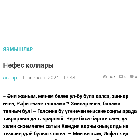
ЯЗМЫШЛАР...
Нәфес коллары
автор,
11 февраль 2024 - 17:43
1625
0
0
− Әни җаным, минем белән ул-бу була калса, зинһар
өчен, Рәфитемне ташлама?! Зинһар өчен, балама
таяныч бул! – Гөлфинә бу үтенечен әнисенә соңгы арада
тәкрарлый да тәкрарлый. Чире баса барган саен, үз
хәлен сиземләгән хатын Хәмдия карчыкның алдына
тезләнердәй булып ялына. – Мин китсәм, Илфат яңа