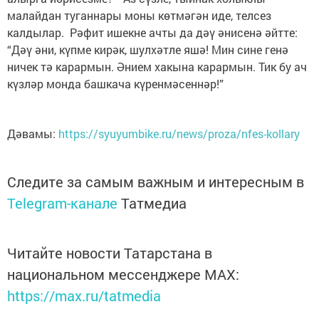
малайдан туганнары моны көтмәгән иде, телсез
калдылар. Рәфит ишекне ачты да дәү әнисенә әйтте:
“Дәү әни, күпме кирәк, шулхәтле яшә! Мин сине генә
ничек тә карармын. Әнием хакына карармын. Тик бу ач
күзләр монда башкача күренмәсеннәр!”
Дәвамы:
https://syuyumbike.ru/news/proza/nfes-kollary
Следите за самым важным и интересным в
Telegram-канале
Татмедиа
Читайте новости Татарстана в
национальном мессенджере MАХ:
https://max.ru/tatmedia