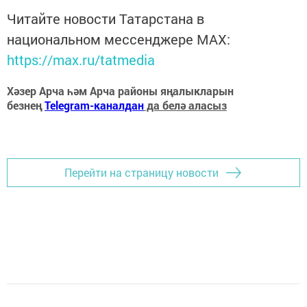
Читайте новости Татарстана в
национальном мессенджере MАХ:
https://max.ru/tatmedia
Хәзер Арча һәм Арча районы яңалыкларын
безнең
Telegram-каналдан
да белә аласыз
Перейти на страницу новости