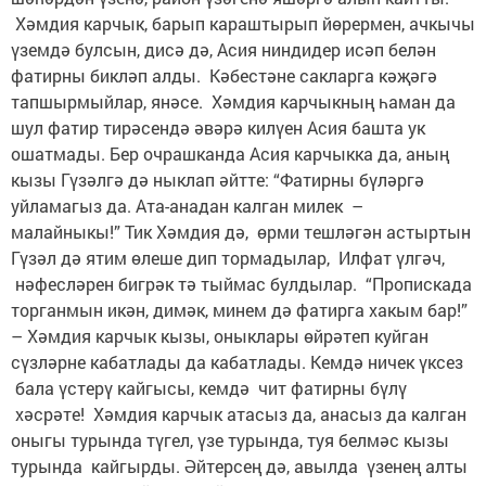
Хәмдия карчык, барып караштырып йөрермен, ачкычы
үземдә булсын, дисә дә, Асия ниндидер исәп белән
фатирны бикләп алды. Кәбестәне сакларга кәҗәгә
тапшырмыйлар, янәсе. Хәмдия карчыкның һаман да
шул фатир тирәсендә әвәрә килүен Асия башта ук
ошатмады. Бер очрашканда Асия карчыкка да, аның
кызы Гүзәлгә дә ныклап әйтте: “Фатирны бүләргә
уйламагыз да. Ата-анадан калган милек –
малайныкы!” Тик Хәмдия дә, өрми тешләгән астыртын
Гүзәл дә ятим өлеше дип тормадылар, Илфат үлгәч,
нәфесләрен бигрәк тә тыймас булдылар. “Пропискада
торганмын икән, димәк, минем дә фатирга хакым бар!”
– Хәмдия карчык кызы, оныклары өйрәтеп куйган
сүзләрне кабатлады да кабатлады. Кемдә ничек үксез
бала үстерү кайгысы, кемдә чит фатирны бүлү
хәсрәте! Хәмдия карчык атасыз да, анасыз да калган
оныгы турында түгел, үзе турында, туя белмәс кызы
турында кайгырды. Әйтерсең дә, авылда үзенең алты