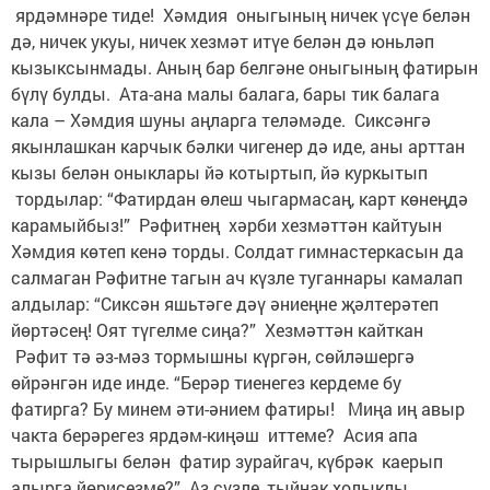
ярдәмнәре тиде! Хәмдия оныгының ничек үсүе белән
дә, ничек укуы, ничек хезмәт итүе белән дә юньләп
кызыксынмады. Аның бар белгәне оныгының фатирын
бүлү булды. Ата-ана малы балага, бары тик балага
кала – Хәмдия шуны аңларга теләмәде. Сиксәнгә
якынлашкан карчык бәлки чигенер дә иде, аны арттан
кызы белән оныклары йә котыртып, йә куркытып
тордылар: “Фатирдан өлеш чыгармасаң, карт көнеңдә
карамыйбыз!” Рәфитнең хәрби хезмәттән кайтуын
Хәмдия көтеп кенә торды. Солдат гимнастеркасын да
салмаган Рәфитне тагын ач күзле туганнары камалап
алдылар: “Сиксән яшьтәге дәү әниеңне җәлтерәтеп
йөртәсең! Оят түгелме сиңа?” Хезмәттән кайткан
Рәфит тә әз-мәз тормышны күргән, сөйләшергә
өйрәнгән иде инде. “Берәр тиенегез кердеме бу
фатирга? Бу минем әти-әнием фатиры! Миңа иң авыр
чакта берәрегез ярдәм-киңәш иттеме? Асия апа
тырышлыгы белән фатир зурайгач, күбрәк каерып
алырга йөрисезме?” Аз сүзле, тыйнак холыклы