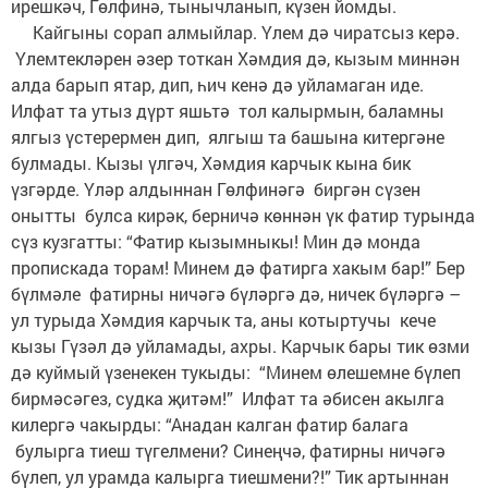
ирешкәч, Гөлфинә, тынычланып, күзен йомды.
Кайгыны сорап алмыйлар. Үлем дә чиратсыз керә.
Үлемтекләрен әзер тоткан Хәмдия дә, кызым миннән
алда барып ятар, дип, һич кенә дә уйламаган иде.
Илфат та утыз дүрт яшьтә тол калырмын, баламны
ялгыз үстерермен дип, ялгыш та башына китергәне
булмады. Кызы үлгәч, Хәмдия карчык кына бик
үзгәрде. Үләр алдыннан Гөлфинәгә биргән сүзен
онытты булса кирәк, берничә көннән үк фатир турында
сүз кузгатты: “Фатир кызымныкы! Мин дә монда
пропискада торам! Минем дә фатирга хакым бар!” Бер
бүлмәле фатирны ничәгә бүләргә дә, ничек бүләргә –
ул турыда Хәмдия карчык та, аны котыртучы кече
кызы Гүзәл дә уйламады, ахры. Карчык бары тик өзми
дә куймый үзенекен тукыды: “Минем өлешемне бүлеп
бирмәсәгез, судка җитәм!” Илфат та әбисен акылга
килергә чакырды: “Анадан калган фатир балага
булырга тиеш түгелмени? Синеңчә, фатирны ничәгә
бүлеп, ул урамда калырга тиешмени?!” Тик артыннан