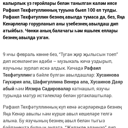
калырлык үз геройлары белән танылган каләм иясе
Рафаил Төхфәтуллинның тууына быел 100 ел тулды.
Рафаил Төхфәтуллин безнең авылда тумаса да, без, Яңа
Кенәрлеләр горурланып аны үзебезнең авылдаш дип
атыйбыз. Чөнки аның балачагы һәм яшьлек еллары
безнең авылда узган.
9 нчы февраль көнне без, “Туган җир җылысын тоеп”
дип исемләнгән әдәби – музыкаль кичә уздырып,
язучыны зурлап искә алдык. Кичәдә
Рафаил
Төхфәтуллин
га бәйле булган авылдашлар:
Хусаинова
Гәүхәрия апа, Шафигуллина Венера апа, Хусаинов Даяр
абый
һәм
Илзира Садировалар
катнашып, язучы
турында матур истәлекләр белән уртаклаштылар.
Рафаил Төхфәтуллинның күп кенә әсәрләрендә безнең
Яңа Кенәр авылы һәм күрше авыл кешеләре телгә
алына. Бу язучының безнең авыл белән тыгыз
бәйләнештә булуын аңлата. “Җиләкле аланнар” дип