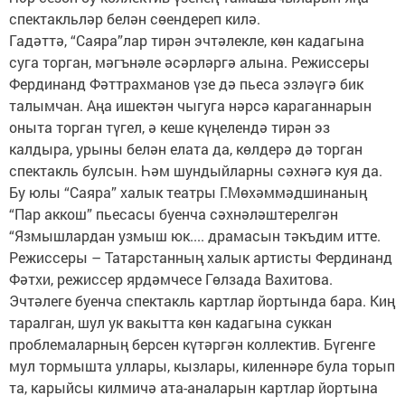
спектакльләр белән сөендереп килә.
Гадәттә, “Саяра”лар тирән эчтәлекле, көн кадагына
суга торган, мәгънәле әсәрләргә алына. Режиссеры
Фердинанд Фәттрахманов үзе дә пьеса эзләүгә бик
талымчан. Аңа ишектән чыгуга нәрсә караганнарын
оныта торган түгел, ә кеше күңелендә тирән эз
калдыра, урыны белән елата да, көлдерә дә торган
спектакль булсын. Һәм шундыйларны сәхнәгә куя да.
Бу юлы “Саяра” халык театры Г.Мөхәммәдшинаның
“Пар аккош” пьесасы буенча сәхнәләштерелгән
“Язмышлардан узмыш юк.... драмасын тәкъдим итте.
Режиссеры – Татарстанның халык артисты Фердинанд
Фәтхи, режиссер ярдәмчесе Гөлзада Вахитова.
Эчтәлеге буенча спектакль картлар йортында бара. Киң
таралган, шул ук вакытта көн кадагына суккан
проблемаларның берсен күтәргән коллектив. Бүгенге
мул тормышта уллары, кызлары, киленнәре була торып
та, карыйсы килмичә ата-аналарын картлар йортына