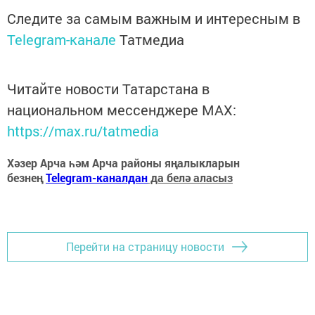
Следите за самым важным и интересным в
Telegram-канале
Татмедиа
Читайте новости Татарстана в
национальном мессенджере MАХ:
https://max.ru/tatmedia
Хәзер Арча һәм Арча районы яңалыкларын
безнең
Telegram-каналдан
да белә аласыз
Перейти на страницу новости