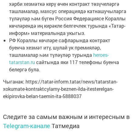
хәрби хезмәткә керү өчен контракт төзүчеләргә
ташламалар, махсус операциядә катнашучыларга
түләүләр һәм бүген Россия Федерациясе Кораллы
көчләрендә иң кирәкле белгечлек турында «Татар-
информ» материалында укыгыз.
РФ Кораллы көчләре сафларында контракт
буенча хезмәт итү, шулай ук премияләр,
ташламалар һәм түләүләр турында
heroes-
tatarstan.ru
сайтында яки 117 телефоны буенча
белергә була.
Чыганак: https://tatar-inform.tatar/news/tatarstan-
xokumate-kontraktcylarny-beznen-ilda-itesterelgan-
ekipirovka-belan-taemin-ita-5888037
Следите за самым важным и интересным в
Telegram-канале
Татмедиа