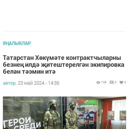
ЯҢАЛЫКЛАР
Татарстан Хөкүмәте контрактчыларны
безнең илдә җитештерелгән экипировка
белән тәэмин итә
автор,
23 май 2024 - 14:36
749
0
0