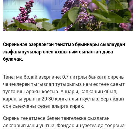
Сиреньнән әзерләнгән төнәтмә буыннары сызлаудан
җәфаланучылар өчен яхшы һәм сыналган дәва
булачак.
Төнәтмә болай әзерләнә: 0,7 литрлы банкага сирень
чәчәкләрен тыгызлап тутырыгыз һәм өстенә савыт
тулганчы аракы коегыз. Аннары, капкачын ябып,
караңгы урынга 20-30 көнгә алып куегыз. Бер айдан
соң сыекчаны сөзеп алырга кирәк.
Сирень төнәтмәсе белән төнгелеккә сызлаган
аякларыгызны уыгыз. Файдасын үзегез дә тоярсыз.