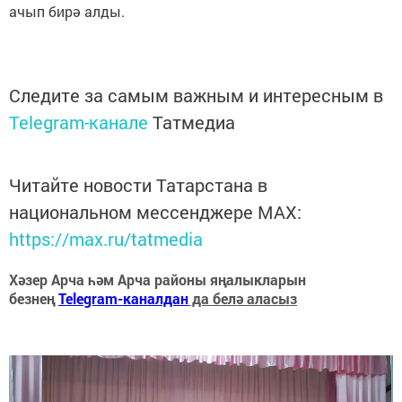
ачып бирә алды.
Следите за самым важным и интересным в
Telegram-канале
Татмедиа
Читайте новости Татарстана в
национальном мессенджере MАХ:
https://max.ru/tatmedia
Хәзер Арча һәм Арча районы яңалыкларын
безнең
Telegram-каналдан
да белә аласыз