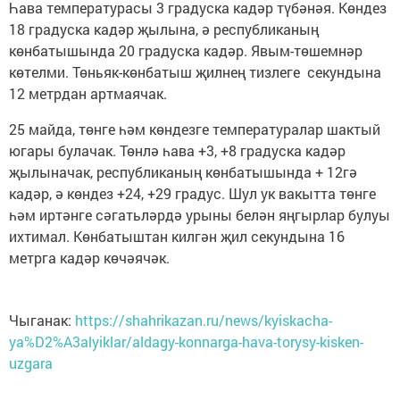
Һава температурасы 3 градуска кадәр түбәнәя. Көндез
18 градуска кадәр җылына, ә республиканың
көнбатышында 20 градуска кадәр. Явым-төшемнәр
көтелми. Төньяк-көнбатыш җилнең тизлеге секундына
12 метрдан артмаячак.
25 майда, төнге һәм көндезге температуралар шактый
югары булачак. Төнлә һава +3, +8 градуска кадәр
җылыначак, республиканың көнбатышында + 12гә
кадәр, ә көндез +24, +29 градус. Шул ук вакытта төнге
һәм иртәнге сәгатьләрдә урыны белән яңгырлар булуы
ихтимал. Көнбатыштан килгән җил секундына 16
метрга кадәр көчәячәк.
Чыганак:
https://shahrikazan.ru/news/kyiskacha-
ya%D2%A3alyiklar/aldagy-konnarga-hava-torysy-kisken-
uzgara