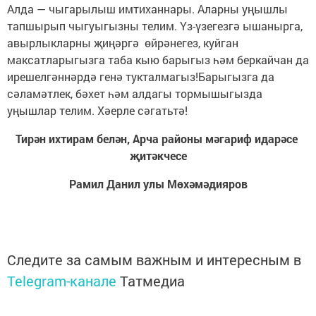
Алда — чыгарылыш имтиханнары. Аларны уңышлы
тапшырып чыгуыгызны телим. Үз-үзегезгә ышанырга,
авырлыкларны җиңәргә өйрәнегез, куйган
максатларыгызга таба кыю барыгыз һәм беркайчан да
ирешелгәннәрдә генә тукталмагыз!Барыгызга да
сәламәтлек, бәхет һәм алдагы тормышыгызда
уңышлар телим. Хәерле сәгатьтә!
Тирән ихтирам белән, Арча районы мәгариф идарәсе
җитәкчесе
Рамил Данил улы Мөхәмәдияров
Следите за самым важным и интересным в
Telegram-канале
Татмедиа