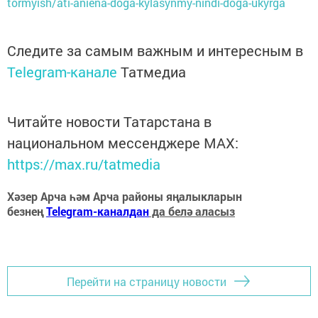
tormyish/ati-aniena-doga-kylasynmy-nindi-doga-ukyrga
Следите за самым важным и интересным в
Telegram-канале
Татмедиа
Читайте новости Татарстана в
национальном мессенджере MАХ:
https://max.ru/tatmedia
Хәзер Арча һәм Арча районы яңалыкларын
безнең
Telegram-каналдан
да белә аласыз
Перейти на страницу новости