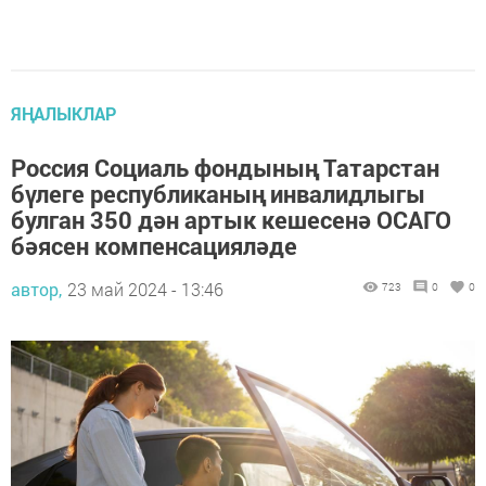
ЯҢАЛЫКЛАР
Россия Социаль фондының Татарстан
бүлеге республиканың инвалидлыгы
булган 350 дән артык кешесенә ОСАГО
бәясен компенсацияләде
автор,
23 май 2024 - 13:46
723
0
0