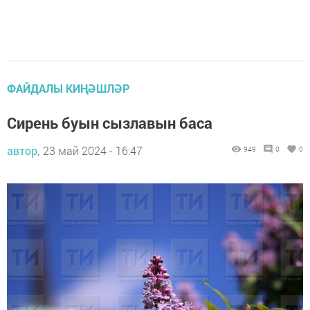
ФАЙДАЛЫ КИҢӘШЛӘР
Сирень буын сызлавын баса
автор,
23 май 2024 - 16:47
949
0
0