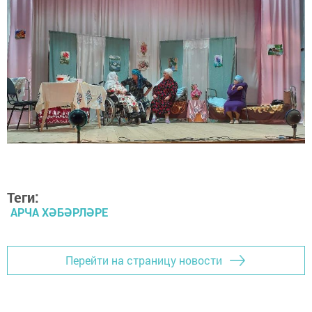
Теги:
АРЧА ХӘБӘРЛӘРЕ
Перейти на страницу новости