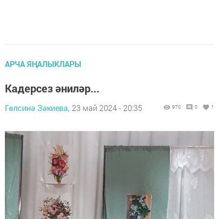
АРЧА ЯҢАЛЫКЛАРЫ
Кадерсез әниләр...
Гөлсинә Зәкиева,
23 май 2024 - 20:35
970
0
1