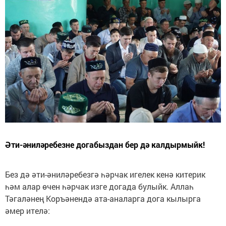
Әти-әниләребезне догабыздан бер дә калдырмыйк!
Без дә әти-әниләребезгә һәрчак игелек кенә китерик
һәм алар өчен һәрчак изге догада булыйк. Аллаһ
Тәгаләнең Коръәнендә ата-аналарга дога кылырга
әмер ителә: