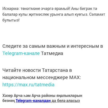
Искәрмә: төнәтмәне эчәргә ярамый! Аны бигрәк тә
балалар кулы җитмәслек урынга алып куегыз. Сәламәт
булыгыз!
Следите за самым важным и интересным в
Telegram-канале
Татмедиа
Читайте новости Татарстана в
национальном мессенджере MАХ:
https://max.ru/tatmedia
Хәзер Арча һәм Арча районы яңалыкларын
безнең
Telegram-каналдан
да белә аласыз