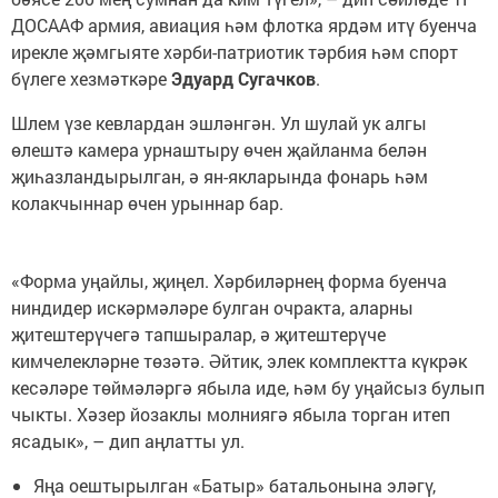
ДОСААФ армия, авиация һәм флотка ярдәм итү буенча
ирекле җәмгыяте хәрби-патриотик тәрбия һәм спорт
бүлеге хезмәткәре
Эдуард Сугачков
.
Шлем үзе кевлардан эшләнгән. Ул шулай ук алгы
өлештә камера урнаштыру өчен җайланма белән
җиһазландырылган, ә ян-якларында фонарь һәм
колакчыннар өчен урыннар бар.
«Форма уңайлы, җиңел. Хәрбиләрнең форма буенча
ниндидер искәрмәләре булган очракта, аларны
җитештерүчегә тапшыралар, ә җитештерүче
кимчелекләрне төзәтә. Әйтик, элек комплектта күкрәк
кесәләре төймәләргә ябыла иде, һәм бу уңайсыз булып
чыкты. Хәзер йозаклы молниягә ябыла торган итеп
ясадык», – дип аңлатты ул.
Яңа оештырылган «Батыр» батальонына эләгү,