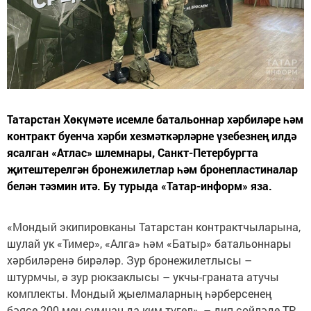
Татарстан Хөкүмәте исемле батальоннар хәрбиләре һәм
контракт буенча хәрби хезмәткәрләрне үзебезнең илдә
ясалган «Атлас» шлемнары, Санкт-Петербургта
җитештерелгән бронежилетлар һәм бронепластиналар
белән тәэмин итә. Бу турыда «Татар-информ» яза.
«Мондый экипировканы Татарстан контрактчыларына,
шулай ук «Тимер», «Алга» һәм «Батыр» батальоннары
хәрбиләренә бирәләр. Зур бронежилетлысы –
штурмчы, ә зур рюкзаклысы – укчы-граната атучы
комплекты. Мондый җыелмаларның һәрберсенең
бәясе 200 мең сумнан да ким түгел», – дип сөйләде ТР