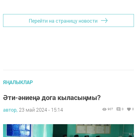
Перейти на страницу новости
ЯҢАЛЫКЛАР
Әти-әниеңә дога кыласыңмы?
автор,
23 май 2024 - 15:14
907
0
0