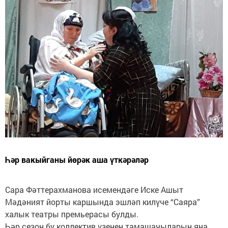
Һәр вакыйганы йөрәк аша үткәрәләр
Сара Фәттерахманова исемендәге Иске Ашыт
Мәдәният йорты каршында эшләп килүче “Саяра”
халык театры премьерасы булды.
Һәр сезон бу коллектив үзенең тамашачыларын яңа