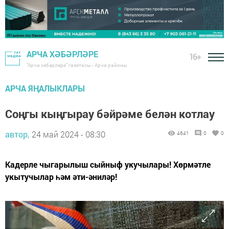
АРЧА ХӘБӘРЛӘРЕ
16+
"Арча хәбәрләре" газетасы - Арча районы
АРЧА ЯҢАЛЫКЛАРЫ
Соңгы кыңгырау бәйрәме белән котлау
автор,
24 май 2024 - 08:30
4641
0
0
Кадерле чыгарылыш сыйныф укучылары! Хөрмәтле
укытучылар һәм әти-әниләр!