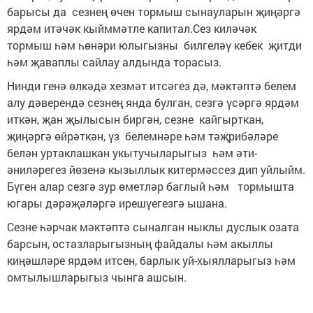
барысы да сезнең өчен тормыш сынауларын җиңәргә
ярдәм итәчәк кыйммәтле капитал.Сез киләчәк
тормыш һәм һөнәри юлыгызны билгеләү кебек җитди
һәм җаваплы сайлау алдында торасыз.
Нинди генә өлкәдә хезмәт итсәгез дә, мәктәптә белем
алу дәверендә сезнең янда булган, сезгә үсәргә ярдәм
иткән, җан җылысын биргән, сезне кайгырткан,
җиңәргә өйрәткән, үз белемнәре һәм тәҗрибәләре
белән уртаклашкан укытучыларыгыз һәм әти-
әниләрегез йөзенә кызыллык китермәссез дип уйлыйм.
Бүген алар сезгә зур өметләр баглый һәм тормышта
югары дәрәҗәләргә ирешүегезгә ышана.
Сезне һәрчак мәктәптә сыналган ныклы дуслык озата
барсын, остазларыгызның файдалы һәм акыллы
киңәшләре ярдәм итсен, барлык уй-хыялларыгыз һәм
омтылышларыгыз чынга ашсын.