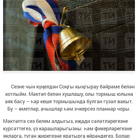
Сезне чын күңелдән Соңгы кыңгырау бәйрәме белән
котлыйм. Мәктәп белән хушлашу, олы тормыш юлына
аяк басу – һәр кеше тормышында булган гүзәл вакыт.
Бу – өметләр, ачышлар һәм эчкерсез планнар чоры.
Мәктәптә сез белем алдыгыз, иҗади сәләтләрегезне
күрсәттегез, үз карашларыгызны һәм фикерләрегезне
якларга, туган җирегезне яратырга өйрәндегез. Болар