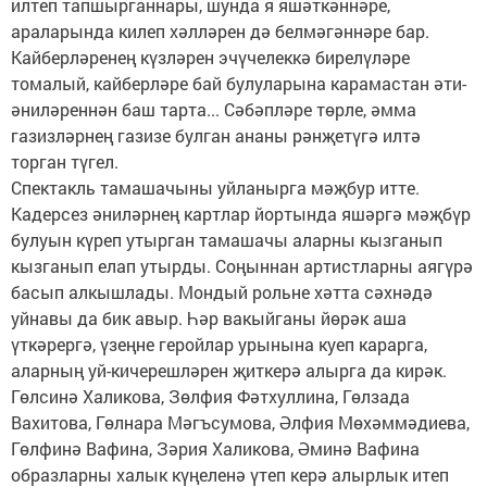
илтеп тапшырганнары, шунда я яшәткәннәре,
араларында килеп хәлләрен дә белмәгәннәре бар.
Кайберләренең күзләрен эчүчелеккә бирелүләре
томалый, кайберләре бай булуларына карамастан әти-
әниләреннән баш тарта... Сәбәпләре төрле, әмма
газизләрнең газизе булган ананы рәнҗетүгә илтә
торган түгел.
Спектакль тамашачыны уйланырга мәҗбур итте.
Кадерсез әниләрнең картлар йортында яшәргә мәҗбүр
булуын күреп утырган тамашачы аларны кызганып
кызганып елап утырды. Соңыннан артистларны аягүрә
басып алкышлады. Мондый рольне хәтта сәхнәдә
уйнавы да бик авыр. Һәр вакыйганы йөрәк аша
үткәрергә, үзеңне геройлар урынына куеп карарга,
аларның уй-кичерешләрен җиткерә алырга да кирәк.
Гөлсинә Халикова, Зөлфия Фәтхуллина, Гөлзада
Вахитова, Гөлнара Мәгъсумова, Әлфия Мөхәммәдиева,
Гөлфинә Вафина, Зәрия Халикова, Әминә Вафина
образларны халык күңеленә үтеп керә алырлык итеп