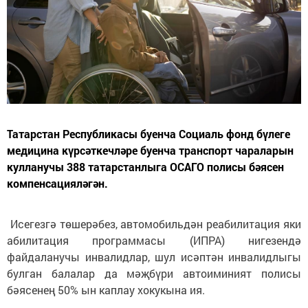
Татарстан Республикасы буенча Социаль фонд бүлеге
медицина күрсәткечләре буенча транспорт чараларын
кулланучы 388 татарстанлыга ОСАГО полисы бәясен
компенсацияләгән.
Исегезгә төшерәбез, автомобильдән реабилитация яки
абилитация программасы (ИПРА) нигезендә
файдаланучы инвалидлар, шул исәптән инвалидлыгы
булган балалар да мәҗбүри автоиминият полисы
бәясенең 50% ын каплау хокукына ия.