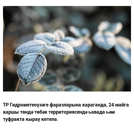
ТР Гидрометеоүзәге фаразларына караганда, 24 майга
каршы төндә төбәк территориясендә һавада һәм
туфракта кырау көтелә.