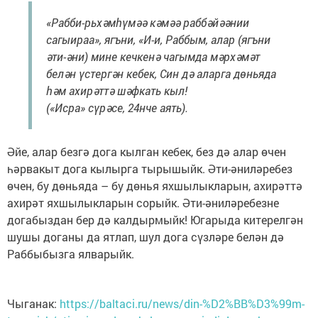
«Рабби-рьхәмһүмәә кәмәә раббәйәәнии
сагыираа», ягъни, «И-и, Раббым, алар (ягъни
әти-әни) мине кечкенә чагымда мәрхәмәт
белән үстергән кебек, Син дә аларга дөньяда
һәм ахирәттә шәфкать кыл!
(«Исра» сүрәсе, 24нче аять).
Әйе, алар безгә дога кылган кебек, без дә алар өчен
һәрвакыт дога кылырга тырышыйк. Әти-әниләребез
өчен, бу дөньяда – бу дөнья яхшылыкларын, ахирәттә
ахирәт яхшылыкларын сорыйк. Әти-әниләребезне
догабыздан бер дә калдырмыйк! Югарыда китерелгән
шушы доганы да ятлап, шул дога сүзләре белән дә
Раббыбызга ялварыйк.
Чыганак:
https://baltaci.ru/news/din-%D2%BB%D3%99m-