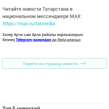
Читайте новости Татарстана в
национальном мессенджере MАХ:
https://max.ru/tatmedia
Хәзер Арча һәм Арча районы яңалыкларын
безнең
Telegram-каналдан
да белә аласыз
Перейти на страницу новости
Топ 5 новостей