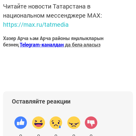
Читайте новости Татарстана в
национальном мессенджере MАХ:
https://max.ru/tatmedia
Хәзер Арча һәм Арча районы яңалыкларын
безнең
Telegram-каналдан
да белә аласыз
Оставляйте реакции