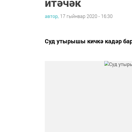
итәчәк
автор,
17 гыйнвар 2020 - 16:30
Суд утырышы кичкә кадәр ба