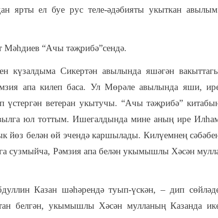
ан ярты ел буе рус теле-әдәбияты укыткан авылым
әт Мәһдиев “Ачы тәҗрибә”сендә.
н күзалдыма Сикертән авылында яшәгән вакыттаг
мзия апа килеп баса. Ул Мөрәле авылында яши, ир
әп үстергән ветеран укытучы. “Ачы тәҗрибә” китабы
авылга юл тоттым. Ишегалдында мине аның ире Илһа
ык йөз белән өй эчендә каршылады. Килүемнең сәбәбе
ынга сузмыйча, Рәмзия апа белән укымышлы Хәсән мулл
дуллин Казан шәһәрендә туып-үскән, – дип сөйләд
ттан белгән, укымышлы Хәсән мулланың Казанда ик