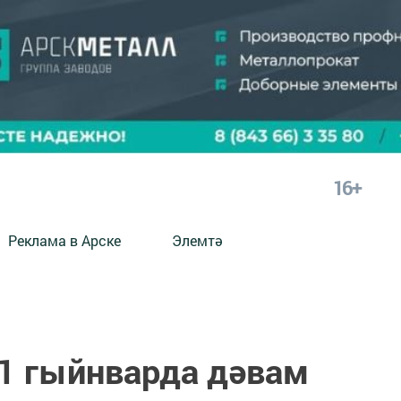
16+
Реклама в Арске
Элемтә
1 гыйнварда дәвам