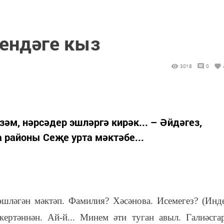
ендәге кыз
3018
0
әм, нәрсәдер эшләргә кирәк... – Әйдәгез,
 районы Сеҗе урта мәктәбе...
шләгән мәктәп. Фамилия? Хәсәнова. Исемегез? (Инд
ертәннән. Ай-й... Минем әти туган авыл. Галиәсга