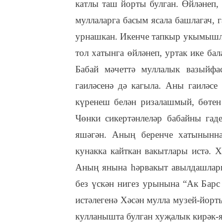
катлы таш йорты булган. Өйләнеп,
муллаларга басым ясала башлагач, 
урнашкан. Икенче тапкыр укымышлы
тол хатынга өйләнеп, уртак ике бал
Бабай мәчеттә муллалык вазыйф
гаиләсенә дә кагыла. Аны гаиләсе
күренеш белән ризалашмый, бөтен 
Чөнки сикертәнлеләр бабайны гад
яшәгән. Аның беренче хатынынна
кунакка кайткан вакытлары истә. 
Аның янына һәрвакыт авылдашлары
без үскән нигез урынына “Ак Барс
истәлегенә Хәсән мулла музей-йорт
кулланышта булган хуҗалык кирәк-я