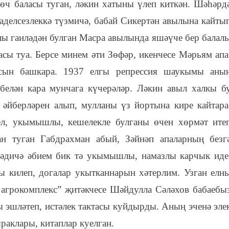
 өч баласы туган, ләкин хатыны үлеп киткән. Шәһәрд
гаделсезлеккә түзмичә, бабай Сикертән авылына кайты
 гаиләдән булган Масра авылында яшәүче бер балал
асы туа. Берсе минем әти Зөфәр, икенчесе Мәрьям апа
асын башкара. 1937 елгы репрессия шаукымы аны
 белән кара мунчага күчерәләр. Ләкин авыл халкы б
әйберләрен алып, мулланы үз йортына кире кайтара
ел, укымышлы, кешелекле булганы өчен хөрмәт ите
н туган Габдрахман абый, Зәйнәп апаларның безг
Хәдичә әбием бик тә укымышлы, намазлы карчык иде
 килеп, догалар укытканнарын хәтерлим. Узган елн
 агрокомплекс” җитәкчесе Шәйдулла Сәләхов бабаебы
ы эшләтеп, истәлек тактасы куйдырды. Аның эченә эле
раклары, китаплар куелган.