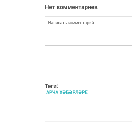
Нет комментариев
Теги:
АРЧА ХӘБӘРЛӘРЕ