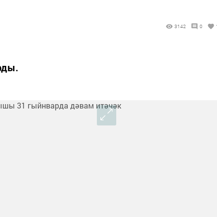
3142
0
рды.