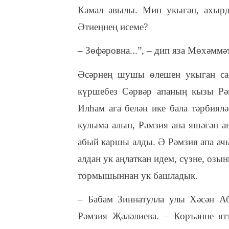
Камал авылы. Мин укыган, ахырд
Әтиеңнең исеме?
– Зөфәровна...”, – дип яза Мөхәмм
Әсәрнең шушы өлешен укыган сае
күршебез Сәрвәр апаның кызы Рә
Илһам ага белән ике бала тәрбиял
кулыма алып, Рәмзия апа яшәгән 
абый каршы алды. Ә Рәмзия апа ач
алдан ук аңлаткан идем, сүзне, оз
тормышыннан ук башладык.
– Бабам Зиннатулла улы Хәсән Аб
Рәмзия Җәләлиева. – Коръәнне я