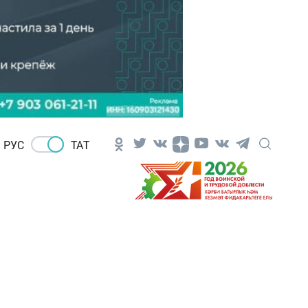
РУС
ТАТ