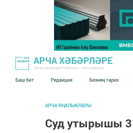
АРЧА ХӘБӘРЛӘРЕ
"Арча хәбәрләре" газетасы - Арча районы
Баш бит
Редакция
Безнең тарих
АРЧА ЯҢАЛЫКЛАРЫ
Суд утырышы 3