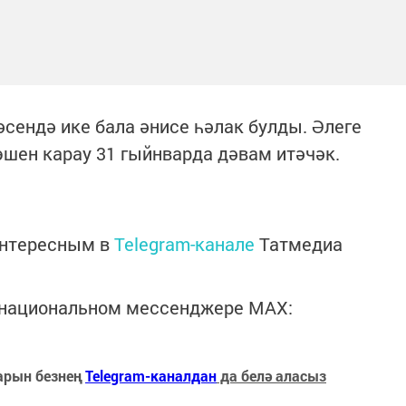
әсендә ике бала әнисе һәлак булды. Әлеге
эшен карау 31 гыйнварда дәвам итәчәк.
интересным в
Telegram-канале
Татмедиа
в национальном мессенджере MАХ:
арын безнең
Telegram-каналдан
да белә аласыз