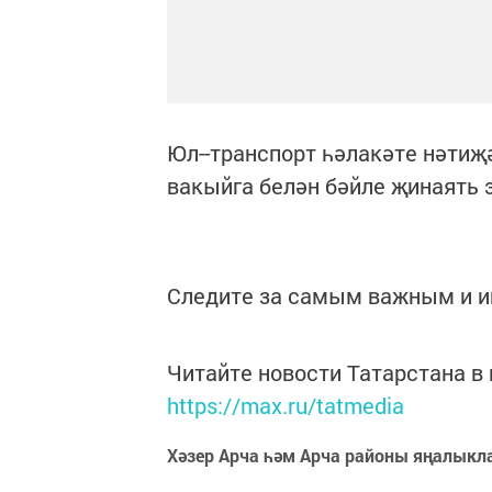
Юл--транспорт һәлакәте нәтиҗ
вакыйга белән бәйле җинаять 
Следите за самым важным и 
Читайте новости Татарстана 
https://max.ru/tatmedia
Хәзер Арча һәм Арча районы яңалыкл