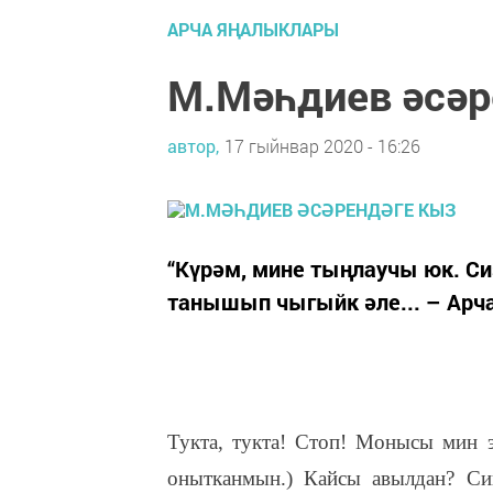
АРЧА ЯҢАЛЫКЛАРЫ
М.Мәһдиев әсәр
автор,
17 гыйнвар 2020 - 16:26
“Күрәм, мине тыңлаучы юк. Сиз
танышып чыгыйк әле... – Арча
Тукта, тукта! Стоп! Монысы мин э
онытканмын.) Кайсы авылдан? Сик