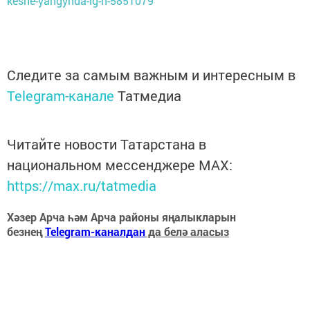
keshe-yangynda-lg-n-5851079
Следите за самым важным и интересным в
Telegram-канале
Татмедиа
Читайте новости Татарстана в
национальном мессенджере MАХ:
https://max.ru/tatmedia
Хәзер Арча һәм Арча районы яңалыкларын
безнең
Telegram-каналдан
да белә аласыз