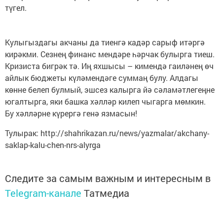
түгел.
Кулыгыздагы акчаны да тиенгә кадәр сарыф итәргә
кирәкми. Сезнең финанс мендәре һәрчак булырга тиеш.
Кризиста бигрәк тә. Иң яхшысы – кимендә гаиләнең өч
айлык бюджеты күләмендәге суммаң булу. Алдагы
көнне белеп булмый, эшсез калырга йә сәламәтлегеңне
югалтырга, яки башка хәлләр килеп чыгарга мөмкин.
Бу хәлләрне күрергә генә язмасын!
Тулырак: http://shahrikazan.ru/news/yazmalar/akchany-
saklap-kalu-chen-nrs-alyrga
Следите за самым важным и интересным в
Telegram-канале
Татмедиа