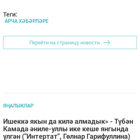
Теги:
АРЧА ХӘБӘРЛӘРЕ
Перейти на страницу новости
ЯҢАЛЫКЛАР
Ишеккә якын да килә алмадык» - Түбән
Камада әниле-уллы ике кеше янгында
үлгән ("Интертат", Гөлнар Гарифуллина)