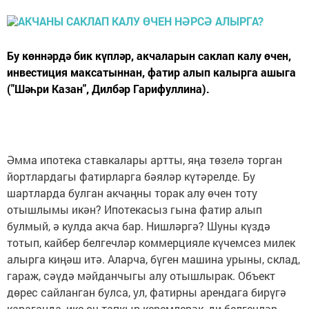
Бу көннәрдә бик күпләр, акчаларын саклап калу өчен,
инвестиция максатыннан, фатир алып калырга ашыга
("Шәһри Казан", Дилбәр Гарифуллина).
Әмма ипотека ставкалары артты, яңа төзелә торган
йортлардагы фатирларга бәяләр күтәрелде. Бу
шартларда булган акчаңны торак алу өчен тоту
отышлымы икән? Ипотекасыз гына фатир алып
булмый, ә кулда акча бар. Нишләргә? Шуны күздә
тотып, кайбер белгечләр коммерцияле күчемсез милек
алырга киңәш итә. Аларча, бүген машина урыны, склад,
гараж, сәүдә мәйданчыгы алу отышлырак. Объект
дөрес сайланган булса, ул, фатирны арендага бирүгә
караганда, ике-өч тапкыр керемлерәк, ди белгечләр.