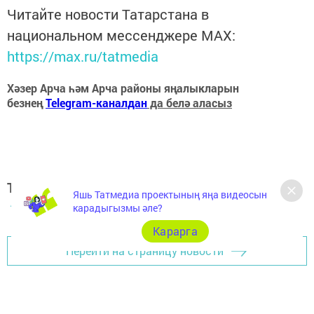
Читайте новости Татарстана в
национальном мессенджере MАХ:
https://max.ru/tatmedia
Хәзер Арча һәм Арча районы яңалыкларын
безнең
Telegram-каналдан
да белә аласыз
Теги:
Яшь Татмедиа проектының яңа видеосын
АРЧА ХӘБӘРЛӘРЕ
карадыгызмы әле?
Карарга
Перейти на страницу новости