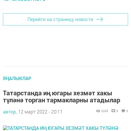
Перейти на страницу новости
ЯҢАЛЫКЛАР
Татарстанда иң югары хезмәт хакы
түләнә торган тармакларны атадылар
автор,
12 март 2022 - 20:11
2200
0
0