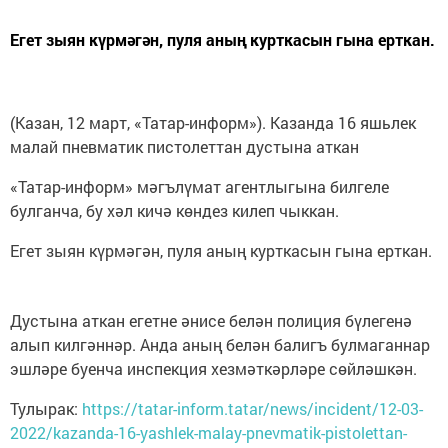
Егет зыян күрмәгән, пуля аның курткасын гына ерткан.
(Казан, 12 март, «Татар-информ»). Казанда 16 яшьлек
малай пневматик пистолеттан дустына аткан
«Татар-информ» мәгълүмат агентлыгына билгеле
булганча, бу хәл кичә көндез килеп чыккан.
Егет зыян күрмәгән, пуля аның курткасын гына ерткан.
Дустына аткан егетне әнисе белән полиция бүлегенә
алып килгәннәр. Анда аның белән балигъ булмаганнар
эшләре буенча инспекция хезмәткәрләре сөйләшкән.
Тулырак:
https://tatar-inform.tatar/news/incident/12-03-
2022/kazanda-16-yashlek-malay-pnevmatik-pistolettan-