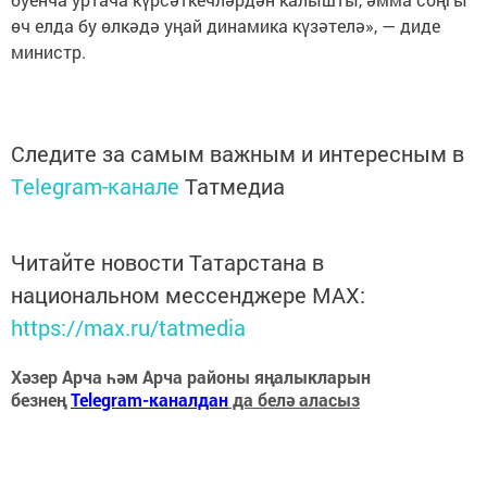
өч елда бу өлкәдә уңай динамика күзәтелә», — диде
министр.
Следите за самым важным и интересным в
Telegram-канале
Татмедиа
Читайте новости Татарстана в
национальном мессенджере MАХ:
https://max.ru/tatmedia
Хәзер Арча һәм Арча районы яңалыкларын
безнең
Telegram-каналдан
да белә аласыз