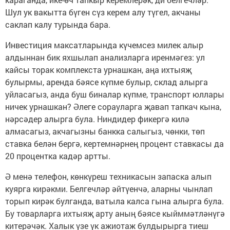
Шул ук вакытта бүген сүз керем алу түгел, акчаны
саклап калу турында бара.
Инвестиция максатларында күчемсез милек алыр
алдыннан бик яхшылап анализларга иренмәгез: ул
кайсы торак комплекста урнашкан, аңа ихтыяҗ
булырмы, аренда бәясе күпме булыр, склад алырга
уйласагыз, анда буш биналар күпме, транспорт юллары
ничек урнашкан? Әлеге сорауларга җавап тапкач кына,
нәрсәдер алырга була. Ниндидер фикергә килә
алмасагыз, акчагызны банкка салыгыз, чөнки, төп
ставка белән бергә, кертемнәрнең процент ставкасы да
20 процентка кадәр артты.
Ә менә телефон, көнкүреш техникасын запаска алып
куярга кирәкми. Белгечләр әйтүенчә, аларны чынлап
торып кирәк булганда, ватыла калса гына алырга була.
Бу товарларга ихтыяҗ арту аның бәясе кыйммәтләнүгә
китерәчәк. Халык үзе үк ажиотаж булдырырга тиеш