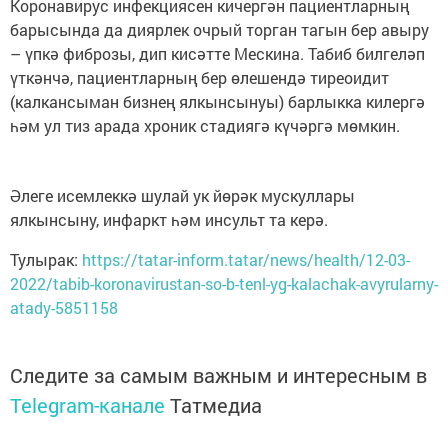
Коронавирус инфекциясен кичергән пациентларның
барысында да диярлек очрый торган тагын бер авыру
– үпкә фиброзы, дип кисәтте Мескина. Табиб билгеләп
үткәнчә, пациентларның бер өлешендә тиреоидит
(калкансыман бизнең ялкынсынуы) барлыкка килергә
һәм ул тиз арада хроник стадиягә күчәргә мөмкин.
Әлеге исемлеккә шулай ук йөрәк мускуллары
ялкынсыну, инфаркт һәм инсульт та керә.
Тулырак:
https://tatar-inform.tatar/news/health/12-03-
2022/tabib-koronavirustan-so-b-tenl-yg-kalachak-avyrularny-
atady-5851158
Следите за самым важным и интересным в
Telegram-канале
Татмедиа