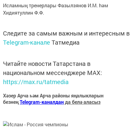
Исламның тренерлары Фазылзянов И.М. hәм
Хидиятуллин Ф.Ф.
Следите за самым важным и интересным в
Telegram-канале
Татмедиа
Читайте новости Татарстана в
национальном мессенджере MАХ:
https://max.ru/tatmedia
Хәзер Арча һәм Арча районы яңалыкларын
безнең
Telegram-каналдан
да белә аласыз