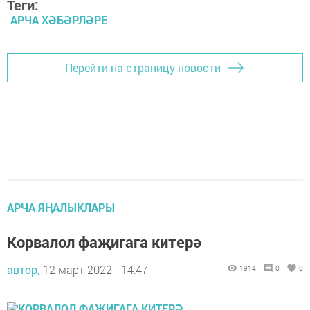
Теги:
АРЧА ХӘБӘРЛӘРЕ
Перейти на страницу новости
АРЧА ЯҢАЛЫКЛАРЫ
Корвалол фаҗигага китерә
автор,
12 март 2022 - 14:47
1914
0
0