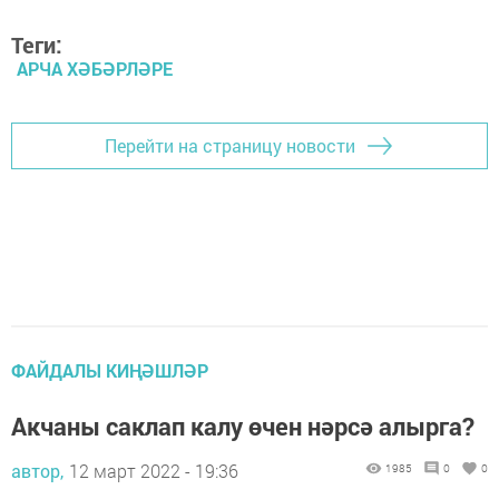
Теги:
АРЧА ХӘБӘРЛӘРЕ
Перейти на страницу новости
ФАЙДАЛЫ КИҢӘШЛӘР
Акчаны саклап калу өчен нәрсә алырга?
автор,
12 март 2022 - 19:36
1985
0
0