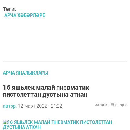
Теги:
АРЧА ХӘБӘРЛӘРЕ
АРЧА ЯҢАЛЫКЛАРЫ
16 яшьлек малай пневматик
пистолеттан дустына аткан
автор,
12 март 2022 - 21:22
1904
0
0