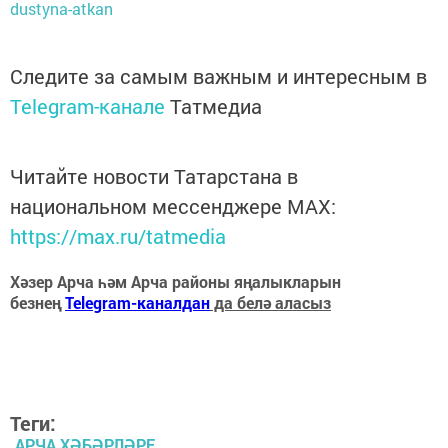
dustyna-atkan
Следите за самым важным и интересным в
Telegram-канале
Татмедиа
Читайте новости Татарстана в
национальном мессенджере MАХ:
https://max.ru/tatmedia
Хәзер Арча һәм Арча районы яңалыкларын
безнең
Telegram-каналдан
да белә аласыз
Теги:
АРЧА ХӘБӘРЛӘРЕ