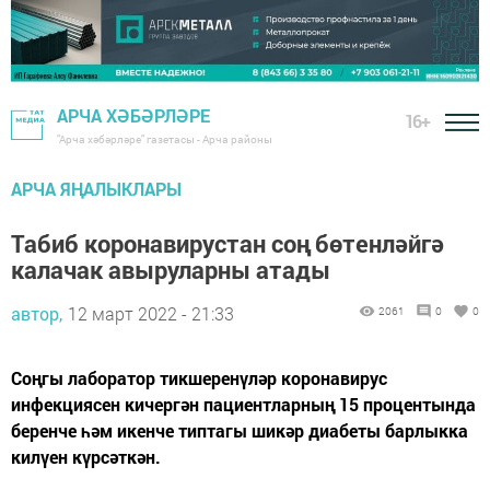
АРЧА ХӘБӘРЛӘРЕ
16+
"Арча хәбәрләре" газетасы - Арча районы
АРЧА ЯҢАЛЫКЛАРЫ
Табиб коронавирустан соң бөтенләйгә
калачак авыруларны атады
автор,
12 март 2022 - 21:33
2061
0
0
Соңгы лаборатор тикшеренүләр коронавирус
инфекциясен кичергән пациентларның 15 процентында
беренче һәм икенче типтагы шикәр диабеты барлыкка
килүен күрсәткән.