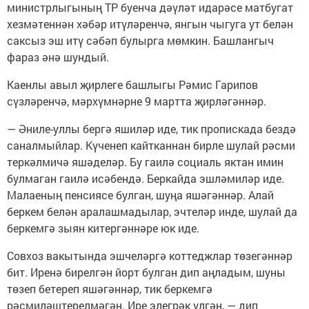
министрлыгының ТР буенча дәүләт идарәсе матбугат
хезмәтеннән хәбәр итүләренчә, янгын чыгуга ут белән
саксыз эш итү сәбәп булырга мөмкин. Башлангыч
фараз әнә шундый.
Каенлы авыл җирлеге башлыгы Рәмис Гарипов
сүзләренчә, мәрхүмнәрне 9 мартта җирләгәннәр.
— Әниле-уллы бергә яшиләр иде, тик пропискада бездә
саналмыйлар. Күченеп кайтканнан бирле шулай рәсми
теркәлмичә яшәделәр. Бу гаилә социаль яктан имин
булмаган гаилә исәбендә. Беркайда эшләмиләр иде.
Малаеның пенсиясе булган, шуңа яшәгәннәр. Алай
беркем белән аралашмадылар, эчтеләр инде, шулай да
беркемгә зыян китергәннәре юк иде.
Совхоз вакытында эшчеләргә коттеджлар төзегәннәр
бит. Иренә бирелгән йорт булган дип аңладым, шуны
төзеп бетереп яшәгәннәр, тик беркемгә
рәсмиләштерелмәгән. Ире элегрәк үлгән, — дип