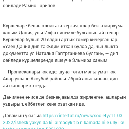
сөйләде Рәмис Гарипов.
Күршеләре белән элемтәгә кергәч, алар безгә мәрхүмә
ханым Дания, улы Илфат исемле булганын әйттеләр.
Күршеләр булып 20 елдан артык гомер кичергәннәр.
«Үзен Дания дип тәкъдим иткән булса да, чынлыкта
документта ул Наталья Гаптрганиева булган», — дип
сөйләде күршеләрендә яшәүче Эльмира ханым.
— Пропискалары юк иде, шуңа төгәл мәгълүмат юк.
Алар үзләре Аксубай районы Ибрай авылыннан, дип
әйткәннәре хәтердә.
Даниянең әнисе дә безнең авылда җирләнгән, ашларын
уздырып, әйбәтләп кенә озаткан иде.
Дәвамын укыгыз
https://intertat.ru/news/society/11-03-
2022/ishekk-yakyn-da-kil-almadyk-t-b-n-kamada-nile-ully-ike-