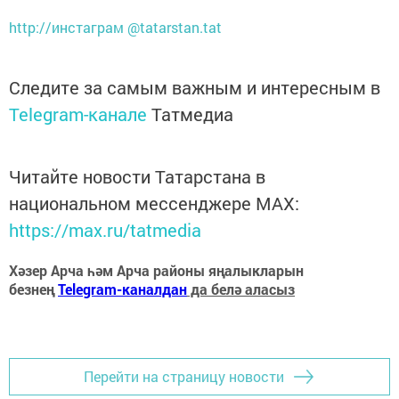
http://инстаграм @tatarstan.tat
Следите за самым важным и интересным в
Telegram-канале
Татмедиа
Читайте новости Татарстана в
национальном мессенджере MАХ:
https://max.ru/tatmedia
Хәзер Арча һәм Арча районы яңалыкларын
безнең
Telegram-каналдан
да белә аласыз
Перейти на страницу новости