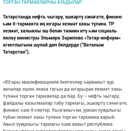
Татарстанда нефть чыгару, эшкәртү сәнәгате, финанс
һәм it-тармакта иң югары хезмәт хакы түләнә. ТР
хезмәт, халыкны эш белән тәэмин итү һәм социаль
яклау министры Эльмира Зарипова «Татар-информ»
агентлыгына шулай дип белдерде ("Ватаным
Татарстан").
«Югары квалификацияле белгечләр һәрвакыт зур
акчалар эшли, әмма тагын да югарырак хезмәт хакы
түләнә торган тармаклар да бар. Бу – нефть чыгару,
файдалы казылмалар табу тармагы, эшкәртү сәнәгате,
финанс һәм it-сектор. Кызганыч ки, урман хуҗалыгы
түбән хезмәт хакы түләнә торган тармакка карый.
Авыл хуҗалыгы тармагы озак вакыт республика
буенча уртача күрсәткечләрдән калышты, әмма соңгы