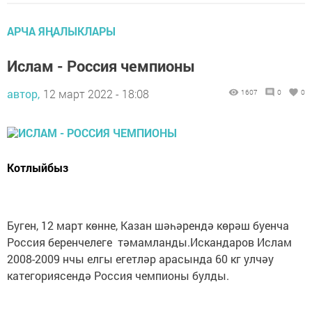
АРЧА ЯҢАЛЫКЛАРЫ
Ислам - Россия чемпионы
автор,
12 март 2022 - 18:08
1607
0
0
Котлыйбыз
Буген, 12 март көнне, Казан шәһәрендә көрәш буенча
Россия беренчелеге тәмамланды.Искандаров Ислам
2008-2009 нчы елгы егетләр арасында 60 кг улчәу
категориясендә Россия чемпионы булды.