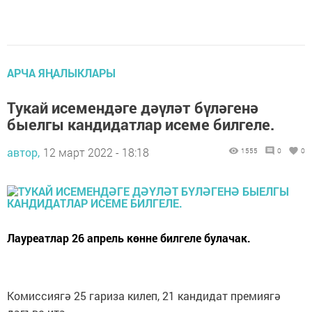
АРЧА ЯҢАЛЫКЛАРЫ
Тукай исемендәге дәүләт бүләгенә
быелгы кандидатлар исеме билгеле.
автор,
12 март 2022 - 18:18
1555
0
0
Лауреатлар 26 апрель көнне билгеле булачак.
Комиссиягә 25 гариза килеп, 21 кандидат премиягә