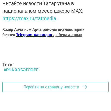
Читайте новости Татарстана в
национальном мессенджере MАХ:
https://max.ru/tatmedia
Хәзер Арча һәм Арча районы яңалыкларын
безнең
Telegram-каналдан
да белә аласыз
Теги:
АРЧА ХӘБӘРЛӘРЕ
Перейти на страницу новости