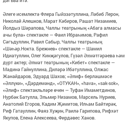
дәгъва итә.
Әлеге исемлектә Флера Гыйззәтуллина, Ләбиб Лерон,
Николай Алешков, Марат Кәбиров, Рашат Низамиев,
Йолдыз Шәрапова, Чаллы театрының «Абага алмасы
ачы була» спектакле — Фаил Ибраһимов, Рафил
Сәгъдуллин, Равил Сабыр, Чаллы театрының
«Шәһәр.Нокта. Брежнев» спектакле — Шамил
Идиатуллин, Олег Кинҗәгулов, Гүзәл Әхмәтгәрәева һәм
дүрт актер; Әлмәт театрының «Кибет» спектакле —
Мәдинә Гайнуллина, Диләрә Ибәтуллина, Олжас
Жанайдаров, Эдуард Шахов; «Әлиф» берләшмәсе
«Әллүки», «Дәрдемәнд», «ОТУКАН», «hava», «sak-sok»,
«Әлиф» спектакльләре өчен — Туфан Имаметдинов,
Нурбәк Батулла, Эльмир Низамов, Марсель Нуриев,
Анатолий Егоров, Кадим Җәмитов, Илһам Байтирәк,
Риф Гатауллин, Фаяз Хуҗин, Раилә Гарипова, Рифхәт
Якупов, Елена Алексеева, Фирдәвес Ханов.