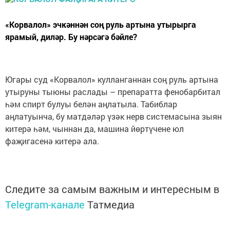
«Корвалол» эчкәннән соң руль артына утырырга
ярамый, диләр. Бу нәрсәгә бәйле?
Югары суд «Корвалол» кулланганнан соң руль артына
утыруны тыюны раслады – препаратта фенобарбитал
һәм спирт булуы белән аңлатыла. Табиблар
аңлатуынча, бу матдәләр үзәк нерв системасына зыян
китерә һәм, чыннан да, машина йөртүчене юл
фаҗигасенә китерә ала.
Следите за самым важным и интересным в
Telegram-канале
Татмедиа