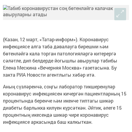
(Казан, 12 март, «Татар-информ»). Коронавирус
инфекциясе алга таба дәвалауга бирешми һәм
бөтенләйгә кала торган патологияләргә китерергә
сәләтле, дип белдерде йогышлы авырулар табибы
Елена Мескина «Вечерняя Москва» газетасына. Бу
хакта РИА Новости агентлыгы хәбәр итә.
Аның сүзләренчә, соңгы лаборатор тикшеренүләр
коронавирус инфекциясен кичергән пациентларның 15
процентында беренче һәм икенче типтагы шикәр
диабеты барлыкка килүен күрсәткән. Әйтик, әлеге 15
процентның икесендә шикәр чире коронавирус
инфекциясе аркасында баш калкыткан.