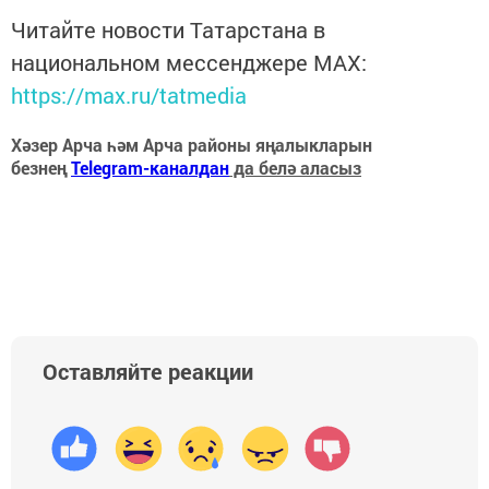
Читайте новости Татарстана в
национальном мессенджере MАХ:
https://max.ru/tatmedia
Хәзер Арча һәм Арча районы яңалыкларын
безнең
Telegram-каналдан
да белә аласыз
Оставляйте реакции