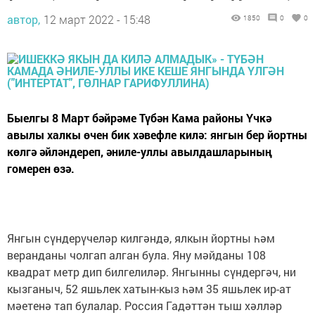
автор,
12 март 2022 - 15:48
1850
0
0
Быелгы 8 Март бәйрәме Түбән Кама районы Үчкә
авылы халкы өчен бик хәвефле килә: янгын бер йортны
көлгә әйләндереп, әниле-уллы авылдашларының
гомерен өзә.
Янгын сүндерүчеләр килгәндә, ялкын йортны һәм
веранданы чолгап алган була. Яну мәйданы 108
квадрат метр дип билгелиләр. Янгынны сүндергәч, ни
кызганыч, 52 яшьлек хатын-кыз һәм 35 яшьлек ир-ат
мәетенә тап булалар. Россия Гадәттән тыш хәлләр