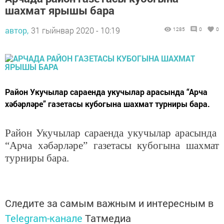
шахмат ярышы бара
автор,
31 гыйнвар 2020 - 10:19
1285
0
0
Район Укучылар сараенда укучылар арасында “Арча
хәбәрләре” газетасы кубогына шахмат турниры бара.
Район Укучылар сараенда укучылар арасында
“Арча хәбәрләре” газетасы кубогына шахмат
турниры бара.
Следите за самым важным и интересным в
Telegram-канале
Татмедиа