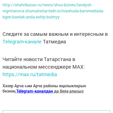
http://shahrikazan.ru/news/shou-biznes/landysh-
nigmtanova-zhurnalistlar-beln-ochrashuda-barsmediada-
bgen-bardak-anda-eshlp-bulmyy
Следите за самым важным и интересным в
Telegram-канале
Татмедиа
Читайте новости Татарстана в
национальном мессенджере MАХ:
https://max.ru/tatmedia
Хәзер Арча һәм Арча районы яңалыкларын
безнең
Telegram-каналдан
да белә аласыз