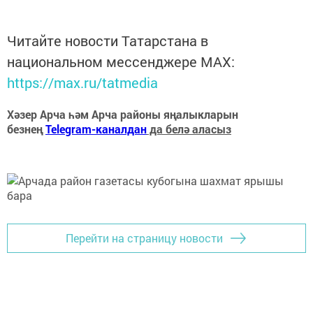
Читайте новости Татарстана в
национальном мессенджере MАХ:
https://max.ru/tatmedia
Хәзер Арча һәм Арча районы яңалыкларын
безнең
Telegram-каналдан
да белә аласыз
Перейти на страницу новости