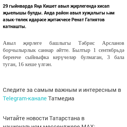
29 гыйнварда Яңа Кишет авыл җирлегендә хисап
җыелышы булды. Анда район авыл хуҗалыгы һәм
азык-төлек идарәсе җитәкчесе Ренат Гатиятов
катнашты.
Авыл җирлеге башлыгы Тәбрис Арсланов
борчылырлык саннар әйтте. Былтыр 1 сентябрьдә
беренче сыйныфка керүчеләр булмаган, 3 бала
туган, 16 кеше үлгән.
Следите за самым важным и интересным в
Telegram-канале
Татмедиа
Читайте новости Татарстана в
национальном мессенджере MАХ: