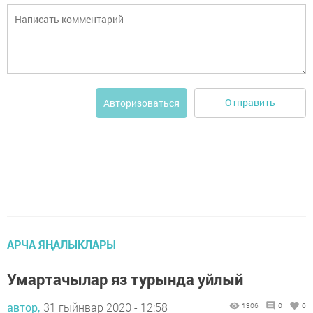
Отправить
Авторизоваться
АРЧА ЯҢАЛЫКЛАРЫ
Умартачылар яз турында уйлый
автор,
31 гыйнвар 2020 - 12:58
1306
0
0