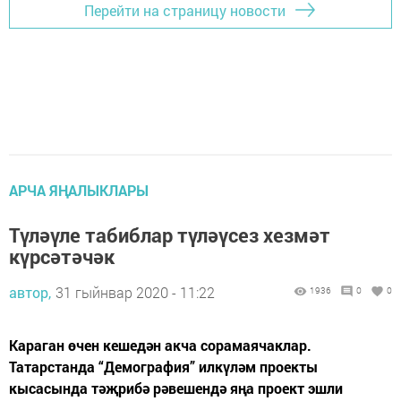
Перейти на страницу новости
АРЧА ЯҢАЛЫКЛАРЫ
Түләүле табиблар түләүсез хезмәт
күрсәтәчәк
автор,
31 гыйнвар 2020 - 11:22
1936
0
0
Караган өчен кешедән акча сорамаячаклар.
Татарстанда “Демография” илкүләм проекты
кысасында тәҗрибә рәвешендә яңа проект эшли