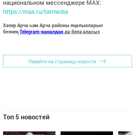
национальном мессенджере MАХ:
https://max.ru/tatmedia
Хәзер Арча һәм Арча районы яңалыкларын
безнең
Telegram-каналдан
да белә аласыз
Перейти на страницу новости
Топ 5 новостей