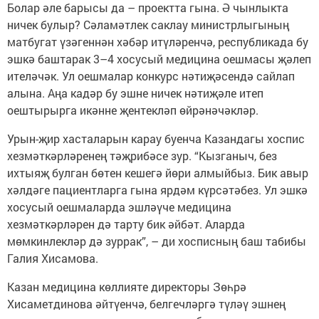
Болар әле барысы да – проектта гына. Ә чынлыкта
ничек булыр? Сәламәтлек саклау министрлыгының
матбугат үзәгеннән хәбәр итүләренчә, республикада бу
эшкә баштарак 3–4 хосусый медицина оешмасы җәлеп
ителәчәк. Ул оешмалар конкурс нәтиҗәсендә сайлап
алына. Аңа кадәр бу эшне ничек нәтиҗәле итеп
оештырырга икәнне җентекләп өйрәнәчәкләр.
Урын-җир хасталарын карау буенча Казандагы хоспис
хезмәткәрләренең тәҗрибәсе зур. “Кызганыч, без
ихтыяҗ булган бөтен кешегә йөри алмыйбыз. Бик авыр
хәлдәге пациентларга гына ярдәм күрсәтәбез. Ул эшкә
хосусый оешмаларда эшләүче медицина
хезмәткәрләрен дә тарту бик әйбәт. Аларда
мөмкинлекләр дә зуррак”, – ди хосписның баш табибы
Галия Хисамова.
Казан медицина көллияте директоры Зөһрә
Хисаметдинова әйтүенчә, белгечләргә түләү эшнең