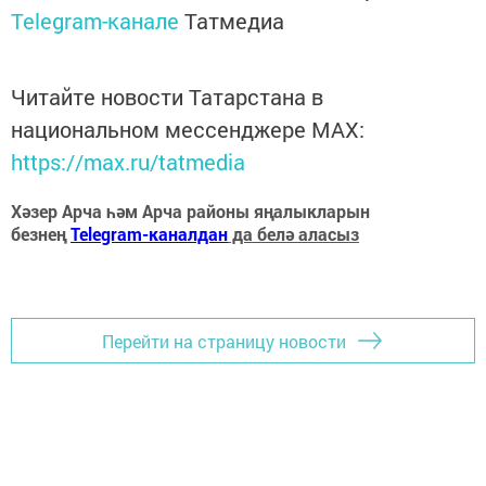
Telegram-канале
Татмедиа
Читайте новости Татарстана в
национальном мессенджере MАХ:
https://max.ru/tatmedia
Хәзер Арча һәм Арча районы яңалыкларын
безнең
Telegram-каналдан
да белә аласыз
Перейти на страницу новости