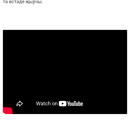
тә өстәде җырчы.