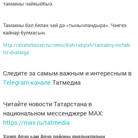
тамакны чайкыйбыз.
Тамакны бал белән чәй дә «тынычландыра». Чәегез
кайнар булмасын.
http://shahrikazan.ru/news/kish-tabyish/tamakny-nichek-
tiz-dvalarga
Следите за самым важным и интересным в
Telegram-канале
Татмедиа
Читайте новости Татарстана в
национальном мессенджере MАХ:
https://max.ru/tatmedia
Хәзер Арча һәм Арча районы яңалыкларын