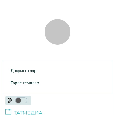
Документлар
Төрле темалар