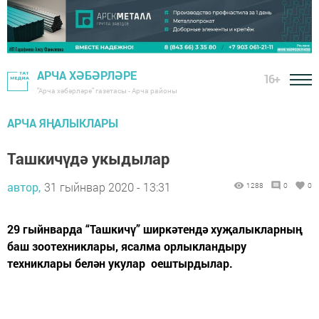
АРЧА ХӘБӘРЛӘРЕ
16+
"Арча хәбәрләре" газетасы - Арча районы
АРЧА ЯҢАЛЫКЛАРЫ
Ташкичүдә укыдылар
автор,
31 гыйнвар 2020 - 13:31
1288
0
0
29 гыйнварда “Ташкичү” ширкәтендә хуҗалыкларның
баш зоотехниклары, ясалма орлыкландыру
техниклары белән укулар оештырдылар.