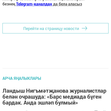
безнең
Telegram-каналдан
да белә аласыз
Перейти на страницу новости
АРЧА ЯҢАЛЫКЛАРЫ
Ландыш Нигъмәтҗанова журналистлар
белән очрашуда: «Барс медиада бүген
бардак. Анда эшләп булмый»