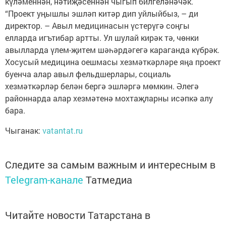
күләменнән, нәтиҗәсеннән чыгып билгеләнәчәк.
“Проект уңышлы эшләп китәр дип уйлыйбыз, – ди
директор. – Авыл медицинасын үстерүгә соңгы
елларда игътибар артты. Ул шулай кирәк тә, чөнки
авылларда үлем-җитем шәһәрдәгегә караганда күбрәк.
Хосусый медицина оешмасы хезмәткәрләре яңа проект
буенча алар авыл фельдшерлары, социаль
хезмәткәрләр белән бергә эшләргә мөмкин. Әлегә
районнарда алар хезмәтенә мохтаҗларны исәпкә алу
бара.
Чыганак:
vatantat.ru
Следите за самым важным и интересным в
Telegram-канале
Татмедиа
Читайте новости Татарстана в