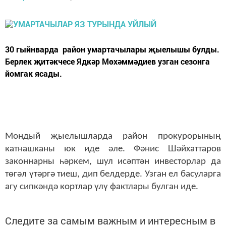
30 гыйнварда район умартачылары җыелышы булды.
Берлек җитәкчесе Ядкәр Мөхәммәдиев узган сезонга
йомгак ясады.
Мондый җыелышларда район прокурорының
катнашканы юк иде әле. Фәнис Шәйхаттаров
законнарны һәркем, шул исәптән инвесторлар да
төгәл үтәргә тиеш, дип белдерде. Узган ел басуларга
агу сипкәндә кортлар үлү фактлары булган иде.
Следите за самым важным и интересным в