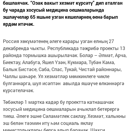
башлаячак. “Озак вакыт хезмәт күрсәтү” дип аталган
бу чарада хосусый медицина оешмаларында
эшләүчеләр 65 яшьне узган кешеләрнең өенә барып
ярдәм итәчәк.
Россия хөкүмәтенең әлеге карары узган елның 27
декабренда чыкты. Республикада тәҗрибә проекты 13
районда тормышка ашырылачак. Болар – Әлмәт, Арча,
Биектау, Алабуга, Яшел Үзән, Кукмара, Түбән Кама,
Балык Бистәсе, Саба, Спас, Тукай, Чистай районнары,
Чаллы шәһәре. Ул хезмәтләр мөмкинлеге чикле
булганнарга, шул исәптән авылда яшәүче өлкәннәргә
күрсәтеләчәк.
Төбәкләр 1 мартка кадәр бу проектта катнашачак
хосусый медицина оешмаларын ачыклап бетерергә
тиеш. Әлеге эшне Сәламәтлек саклау, Хезмәт, халыкны
эш белән тәэмин итү һәм социаль яклау
министрлыклары бергә алып барачак. Шәхси