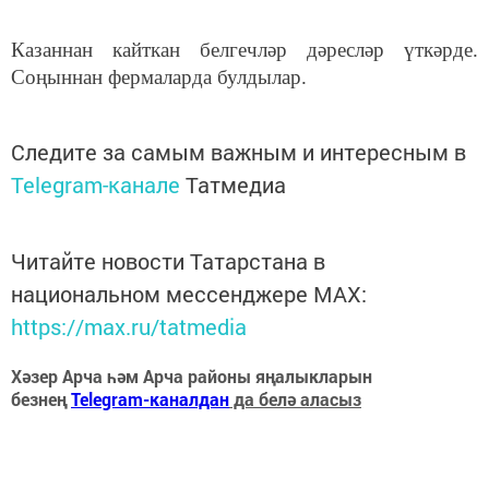
Казаннан кайткан белгечләр дәресләр үткәрде.
Соңыннан фермаларда булдылар.
Следите за самым важным и интересным в
Telegram-канале
Татмедиа
Читайте новости Татарстана в
национальном мессенджере MАХ:
https://max.ru/tatmedia
Хәзер Арча һәм Арча районы яңалыкларын
безнең
Telegram-каналдан
да белә аласыз