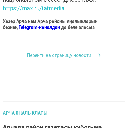
https://max.ru/tatmedia
Хәзер Арча һәм Арча районы яңалыкларын
безнең
Telegram-каналдан
да белә аласыз
Перейти на страницу новости
АРЧА ЯҢАЛЫКЛАРЫ
Арчада район газетасы кубогына