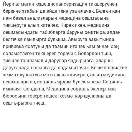
Йөри алмаган кеше диспансеризация тикшерүенең
беренче этабын да өйдә генә уза алачак. Белгеч кан
һәм бәвел анализларын медицина оешмасына
тикшерүгә алып китәчәк. Кирәк икән, медицина
оешмасындагы табибларга баруны оештыра, алдан
белгечкә язылырга булыша. Авыруга вакытында
прививка ясатуны да тәэмин итәчәк һәм аннан соң
сәламәтлеген тикшереп торачак. Болардан тыш,
тиешле ташламалы дарулар яздырырга, аларны
даруханәдән алырга да ярдәм итәчәк. Кеше паллиатив
хезмәт күрсәтүгә мохтаҗлык кичерсә, аның медицина
оешмаларына, социаль ярдәм бүлекләренә, Социаль
иминият фондына, Медицина-социаль экспертиза
бюросына гозере төшсә, хезмәткәр шуларны да
оештырырга тиеш.