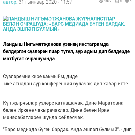
автор,
31 гыйнвар 2020 - 11:57
1827
0
1
Ландыш Нигъмәтҗанова үзенең инстаграмда
белдергән сүзләрен пиар түгел, зур адым дип белдерде
матбугат очрашуында.
Сүзләремне кире какмыйм, диде
ике атнадан зур конференция булачак, дип хәбәр итте
Күп җырчылар үзләре катнашачак. Динә Маратовна
белән Иркәне чакырачаклар. Динә белән Иркә
мөнәсәбәтләрен шунда сөйләячәк.
"Барс медиада бүген бардак. Анда эшләп булмый", - дип