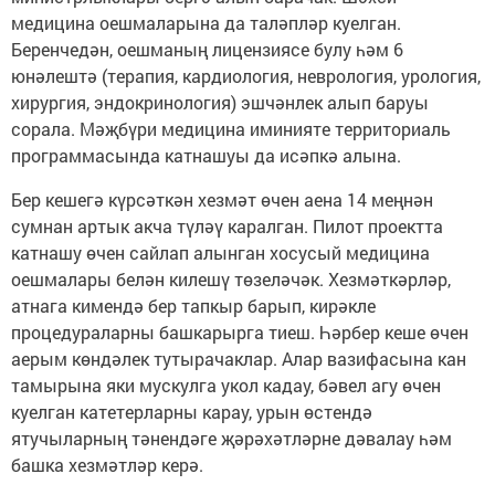
медицина оешмаларына да таләпләр куелган.
Беренчедән, оешманың лицензиясе булу һәм 6
юнәлештә (терапия, кардиология, неврология, урология,
хирургия, эндокринология) эшчәнлек алып баруы
сорала. Мәҗбүри медицина иминияте территориаль
программасында катнашуы да исәпкә алына.
Бер кешегә күрсәткән хезмәт өчен аена 14 меңнән
сумнан артык акча түләү каралган. Пилот проектта
катнашу өчен сайлап алынган хосусый медицина
оешмалары белән килешү төзеләчәк. Хезмәткәрләр,
атнага кимендә бер тапкыр барып, кирәкле
процедураларны башкарырга тиеш. Һәрбер кеше өчен
аерым көндәлек тутырачаклар. Алар вазифасына кан
тамырына яки мускулга укол кадау, бәвел агу өчен
куелган катетерларны карау, урын өстендә
ятучыларның тәнендәге җәрәхәтләрне дәвалау һәм
башка хезмәтләр керә.