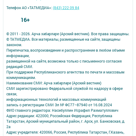
Телефон АО «ТАТМЕДИА»:
(843) 222 09 84
16+
© 2011 - 2026. Арча хәбәрләре (Арский вестник). Все права защищены.
© ТАТМЕДИА. Все материалы, размещенные на сайте, защищены
законом.
Перепечатка, воспроизведение и распространение в любом объеме
информации,
размещенной на сайте, возможна только с письменного согласия
редакций СМИ.
При поддержке Республиканского агентства по печати и массовым
коммуникациям.
Наименование СМИ: Арча хәбәрләре (Арский вестник)
СМИ зарегистрировано Федеральной службой по надзору в сфере
связи,
информационных технологий и массовых коммуникаций
запись о регистрации СМИ Эл № ФС77–87940 от 16.08.2024
ФИО главного редактора: Насибуллин Исрафил Рахматуллович
Адрес редакции: 422000, Российская Федерация, Республика
Татарстан, Арский муниципальный район, г. Арск, ул. Банковская, д.
2а
Адрес учредителя: 420066, Россия, Республика Татарстан, Г.Казань,