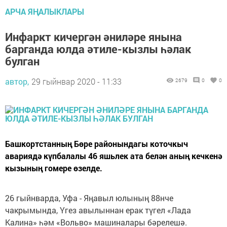
АРЧА ЯҢАЛЫКЛАРЫ
Инфаркт кичергән әниләре янына
барганда юлда әтиле-кызлы һәлак
булган
автор,
29 гыйнвар 2020 - 11:33
2679
0
0
Башкортстанның Бөре районындагы коточкыч
авариядә күпбалалы 46 яшьлек ата белән аның кечкенә
кызының гомере өзелде.
26 гыйнварда, Уфа - Яңавыл юлының 88нче
чакрымында, Үгез авылыннан ерак түгел «Лада
Калина» һәм «Вольво» машиналары бәрелешә.