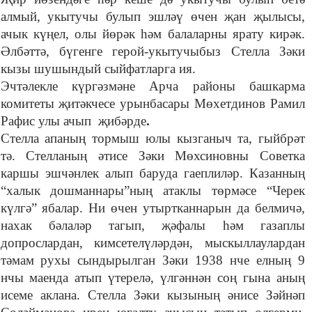
алмый, укытучы булып эшләү өчен җан җылысы,
ачык күңел, олы йөрәк һәм балаларны ярату кирәк.
Әлбәттә, бүгенге герой-укытучыбыз Стелла Зәки
кызы шушындый сыйфатларга ия.
Эчтәлекле күргәзмәне Арча районы башкарма
комитеты җитәкчесе урынбасары Мөхетдинов Рамил
Рафис улы ачып җибәрде
.
Стелла апаның тормыш юлы кызганыч та, гыйбрәт
тә. Стелланың әтисе Зәки Мөхсиновны Советка
каршы эшчәнлек алып баруда гаеплиләр. Казанның
“халык дошманнары”ның атаклы төрмәсе “Черек
күлгә” ябалар. Ни өчен утыртканнарын да белмичә,
нахак бәлаләр тагып, җәфалы һәм газаплы
допрослардан, кимсетелүләрдән, мыскыллаулардан
тәмам рухы сындырылган Зәки 1938 нче елның 9
нчы маенда атып үтерелә, үлгәннән соң гына аның
исеме аклана. Стелла Зәки кызының әнисе Зәйнәп