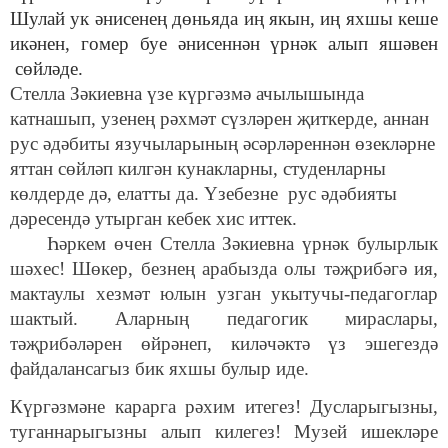
Шулай ук әнисенең дөньяда иң якын, иң яхшы кеше
икәнен, гомер буе әнисеннән үрнәк алып яшәвен
сөйләде.
Стелла Зәкиевна үзе күргәзмә ачылышында
катнашып, узенең рәхмәт сүзләрен җиткерде, аннан
рус әдәбиты язучыларының әсәрләреннән өзекләрне
яттан сөйләп килгән кунакларны, студенларны
көлдерде дә, елатты да. Үзебезне рус әдәбияты
дәресендә утырган кебек хис иттек.
Һәркем өчен Стелла Зәкиевна үрнәк булырлык
шәхес! Шөкер, безнең арабызда олы тәҗрибәгә ия,
мактаулы хезмәт юлын узган укытучы-педагоглар
шактый. Аларның педагогик мираслары,
тәҗрибәләрен өйрәнеп, киләчәктә үз эшегездә
файдалансагыз бик яхшы булыр иде.
Күргәзмәне карарга рәхим итегез! Дусларыгызны,
туганнарыгызны алып килегез! Музей ишекләре