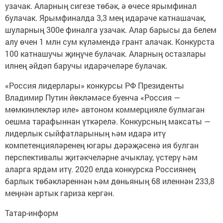
узачак. Аларның сигезе төбәк, ә өчесе ярымфинал
булачак. Ярымфиналда 3,3 мең идарәче катнашачак,
шуларның 300е финалга узачак. Алар барысы да белем
алу өчен 1 млн сум күләмендә грант алачак. Конкурста
100 катнашучы җиңүче булачак. Аларның остазлары
илнең әйдәп баручы идарәчеләре булачак.
«Россия лидерлары» конкурсы РФ Президенты
Владимир Путин йөкләмәсе буенча «Россия —
мөмкинлекләр иле» автоном коммерцияле булмаган
оешма тарафыннан үткәрелә. Конкурсның максаты —
лидерлык сыйфатларының һәм идарә итү
компетенцияләренең югары дәрәҗәсенә ия булган
перспективалы җитәкчеләрне ачыклау, үстерү һәм
аларга ярдәм итү. 2020 елда конкурска Россиянең
барлык төбәкләреннән һәм дөньяның 68 иленнән 233,8
меңнән артык гариза кергән.
Татар-информ