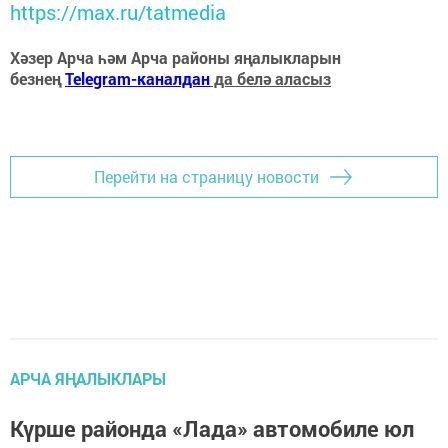
https://max.ru/tatmedia
Хәзер Арча һәм Арча районы яңалыкларын
безнең
Telegram-каналдан
да белә аласыз
Перейти на страницу новости
АРЧА ЯҢАЛЫКЛАРЫ
Күрше районда «Лада» автомобиле юл