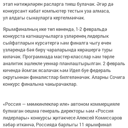
этап нәтиҗәләрен расларга тиеш булачак. Әгәр дә
конкурсант кабат компьютер тестын уза алмаса,
ул алдагы сынауларга кертелмәячәк.
Ярымфиналның ике төп көнендә, 1-2 февральдә
конкурста катнашучыларга үзләренең лидерлык
сыйфатларын күрсәтергә һәм финалга чыгу өчен
үзләрендә бәя бирү чараларында көрәшергә туры
киләчәк. Программада мастер-класслар һәм төрле
аналитик эшлекле уеннар планлаштырылган. 2 февраль
кичендә йомгак ясалачак һәм Идел буе федераль
округыннан финалистлар билгеләнәчәк. Аларны Сочига
конкурс финалына чакырачаклар.
«Россия — мөмкинлекләр иле» автоном коммерцияле
булмаган оешма генераль директоры һәм «Россия
лидерлары» конкурсы җитәкчесе Алексей Комиссаров
хәбәр иткәнчә, Россиядә барлыгы 11 ярымфинал