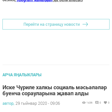
Перейти на страницу новости
АРЧА ЯҢАЛЫКЛАРЫ
Иске Чүриле халкы социаль мәсьәләләр
буенча сорауларына җавап алды
автор,
29 гыйнвар 2020 - 09:06
1436
0
0