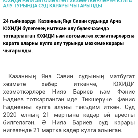
24 гыйнварда Казанның Яңа Савин судында Арча
ЮХИДИ бүлегенең имтихан алу бүлекчәсендә
тоткарланган ЮХИДИ һәм автомәктәп хезмәткәрләренә
карата аларны кулга алу турында мәхкәмә карары
чыгарылды.
Казанның Яңа Савин судының матбугат
хезмәте хәбәр иткәнчә, ЮХИДИ
хезмәткәрләре Нияз Бариев һәм Фәнис
Һадиев тоткарланган иде. Тикшерүче Фәнис
Һадиевны кулга алуны тәкъдим иткән. Суд
2020 елның 21 мартына кадәр өй аресты
билгеләгән. Ә Нияз Бариев суд карары
нигезендә 21 мартка кадәр кулга алынган.