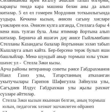
Сөләйманова ирен югалту ачысын татып өлгерми,
караңгы төндә кара машина белән аны да алып
китәләр. 5 ел ел гомерен Мордовия тоткынлыгында
уздыра. Кечкенә кызын, әнисен сагыну хисләре
үзәкләрен өзә. Әнисен кулга алганда, Стеллага бары 4
кенә яшь тулган була. Аны ятимнәр йортына алып
китәләр. Берничә ай яшәгәч дәү әнисе Гыйльмибаян
Стелланы Казандагы балалар йортыннан эзләп табып
Кышлауга алып кайта. Бер-берсенә терәк булып яши
башлыйлар. Менә шундый авыр тормыш юлы үткән
шәхес ул - Стелла Зәки кызы.
Арча районы ветераннар советы рәисе Габдрахманов
Наил Газиз улы, Татарстанның атказанган
укытучылары Гарипов Шафигулла Зәйнулла улы,
Сагъдиев Илдус Габдрахман улы җылы рәхмәт
сүзләре әйттеләр.
Стелла Зәки кызын якыннан белгән, аның тормыш
юлын, педагогик хезмәт эшчәнлеген өйрәнеп