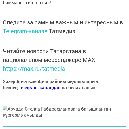
һәммәбез өчен ачык!
Следите за самым важным и интересным в
Telegram-канале
Татмедиа
Читайте новости Татарстана в
национальном мессенджере MАХ:
https://max.ru/tatmedia
Хәзер Арча һәм Арча районы яңалыкларын
безнең
Telegram-каналдан
да белә аласыз