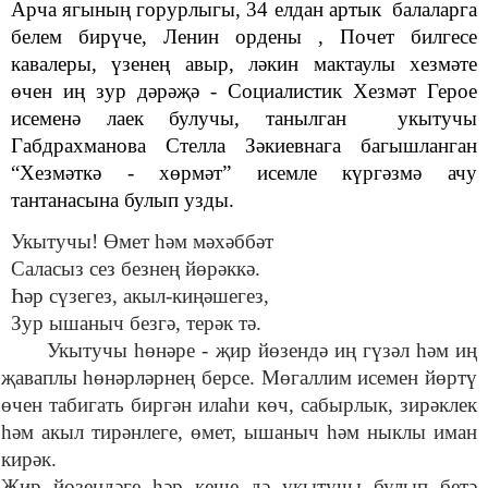
Арча ягының горурлыгы, 34 елдан артык балаларга
белем бирүче, Ленин ордены , Почет билгесе
кавалеры, үзенең авыр, ләкин мактаулы хезмәте
өчен иң зур дәрәҗә - Социалистик Хезмәт Герое
исеменә лаек булучы, танылган укытучы
Габдрахманова Стелла Зәкиевнага багышланган
“Хезмәткә - хөрмәт” исемле
күргәзмә ачу
тантанасына булып узды.
Укытучы! Өмет һәм мәхәббәт
Саласыз сез безнең йөрәккә.
Һәр сүзегез, акыл-киңәшегез,
Зур ышаныч безгә, терәк тә.
Укытучы һөнәре - җир йөзендә иң гүзәл һәм иң
җаваплы һөнәрләрнең берсе. Мөгаллим исемен йөртү
өчен табигать биргән илаһи көч, сабырлык, зирәклек
һәм акыл тирәнлеге, өмет, ышаныч һәм ныклы иман
кирәк.
Җир йөзендәге һәр кеше дә укытучы булып бетә