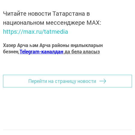
Читайте новости Татарстана в
национальном мессенджере MАХ:
https://max.ru/tatmedia
Хәзер Арча һәм Арча районы яңалыкларын
безнең
Telegram-каналдан
да белә аласыз
Перейти на страницу новости