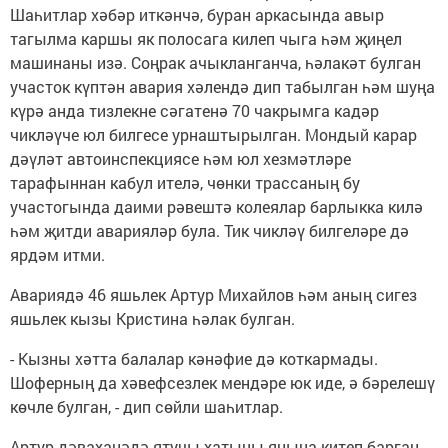
Шаһитлар хәбәр иткәнчә, буран аркасында авыр
тагылма каршы як полосага килеп чыга һәм җиңел
машинаны изә. Соңрак ачыкланганча, һәлакәт булган
участок күптән авария хәлендә дип табылган һәм шуңа
күрә анда тизлекне сәгатенә 70 чакрымга кадәр
чикләүче юл билгесе урнаштырылган. Мондый карар
дәүләт автоинспекциясе һәм юл хезмәтләре
тарафыннан кабул ителә, чөнки трассаның бу
участогында даими рәвештә колеялар барлыкка килә
һәм җитди аварияләр була. Тик чикләү билгеләре дә
ярдәм итми.
Авариядә 46 яшьлек Артур Михайлов һәм аның сигез
яшьлек кызы Кристина һәлак булган.
- Кызны хәтта балалар кәнәфие дә коткармады.
Шоферның да хәвефсезлек мендәре юк иде, ә бәрелешү
көчле булган, - дип сөйли шаһитлар.
Артур дәваханәдә ятучы хатыны янына китеп барган