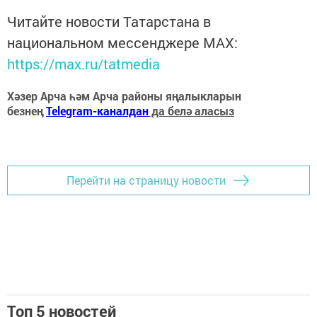
Читайте новости Татарстана в
национальном мессенджере MАХ:
https://max.ru/tatmedia
Хәзер Арча һәм Арча районы яңалыкларын
безнең
Telegram-каналдан
да белә аласыз
Перейти на страницу новости
Топ 5 новостей