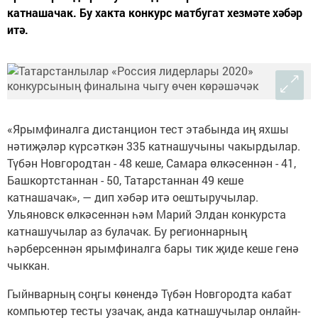
катнашачак. Бу хакта конкурс матбугат хезмәте хәбәр
итә.
«Ярымфиналга дистанцион тест этабында иң яхшы
нәтиҗәләр күрсәткән 335 катнашучыны чакырдылар.
Түбән Новгородтан - 48 кеше, Самара өлкәсеннән - 41,
Башкортстаннан - 50, Татарстаннан 49 кеше
катнашачак», — дип хәбәр итә оештыручылар.
Ульяновск өлкәсеннән һәм Марий Элдан конкурста
катнашучылар аз булачак. Бу регионнарның
һәрберсеннән ярымфиналга бары тик җиде кеше генә
чыккан.
Гыйнварның соңгы көнендә Түбән Новгородта кабат
компьютер тесты узачак, анда катнашучылар онлайн-