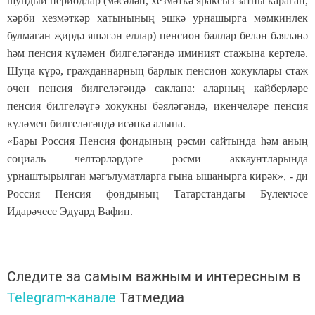
шундый периодлар (мәсәлән, хезмәткә яраксыз затны караган,
хәрби хезмәткәр хатынының эшкә урнашырга мөмкинлек
булмаган җирдә яшәгән еллар) пенсион баллар белән бәяләнә
һәм пенсия күләмен билгеләгәндә иминият стажына кертелә.
Шуңа күрә, гражданнарның барлык пенсион хокуклары стаж
өчен пенсия билгеләгәндә саклана: аларның кайберләре
пенсия билгеләүгә хокукны бәяләгәндә, икенчеләре пенсия
күләмен билгеләгәндә исәпкә алына.
«Бары Россия Пенсия фондының рәсми сайтында һәм аның
социаль челтәрләрдәге рәсми аккаунтларында
урнаштырылган мәгълуматларга гына ышанырга кирәк», - ди
Россия Пенсия фондының Татарстандагы Бүлекчәсе
Идарәчесе Эдуард Вафин.
Следите за самым важным и интересным в
Telegram-канале
Татмедиа