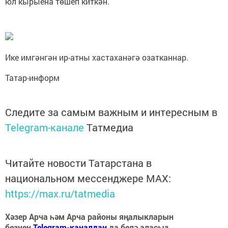
юл кырыена төшеп киткән.
Ике имгәнгән ир-атны хастаханәгә озатканнар.
Татар-информ
Следите за самым важным и интересным в
Telegram-канале
Татмедиа
Читайте новости Татарстана в
национальном мессенджере MАХ:
https://max.ru/tatmedia
Хәзер Арча һәм Арча районы яңалыкларын
безнең
Telegram-каналдан
да белә аласыз