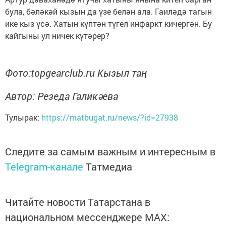
була, бәләкәй кызын да үзе белән ала. Гаиләдә тагын
ике кыз үсә. Хатын күптән түгел инфаркт кичергән. Бу
кайгыны ул ничек күтәрер?
Фото:topgearclub.ru Кызыл таң
Автор: Резеда Галикәева
Тулырак:
https://matbugat.ru/news/?id=27938
Следите за самым важным и интересным в
Telegram-канале
Татмедиа
Читайте новости Татарстана в
национальном мессенджере MАХ: