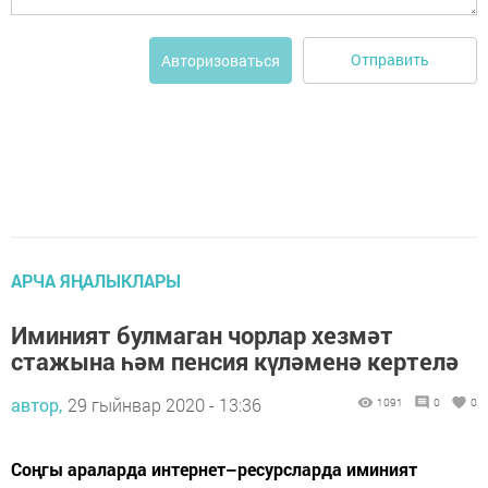
Отправить
Авторизоваться
АРЧА ЯҢАЛЫКЛАРЫ
Иминият булмаган чорлар хезмәт
стажына һәм пенсия күләменә кертелә
автор,
29 гыйнвар 2020 - 13:36
1091
0
0
Соңгы араларда интернет–ресурсларда иминият