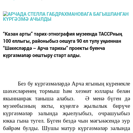
“Казан арты” тарих-этнография музеенда ТАССРның
100 еллыгы, районыбыз оешуга 90 ел тулу уңаеннан
“Шәхесләрдә – Арча тарихы” проекты буенча
күргәзмәләр оештыру старт алды.
Без бу күргәзмәләрдә Арча ягының күренекле
шәхесләренең тормыш һәм хезмәт юллары белән
якыннанрак таныша алабыз. Ә менә бүген дә
музеебызның якты, күңелгә җылылык бирүче
күргәзмәләр залында җыелуыбыз, очрашуыбыз
юкка гына тугел. Бүген бездә чын мәгънәсендә зур
бәйрәм булды. Шушы матур күргәзмәләр залында