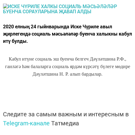
2020 елның 24 гыйнварында Иске Чүриле авыл
җирлегендә социаль мәсьәләләр буенча халыкны кабул
итү булды.
Кабул итүне социаль эш буенча белгеч Дәүләтшина Р.Ф.,
гаиләгә һәм балаларга социаль ярдәм күрсәтү бүлеге мөдире
Дәүләтшина Н. Р. алып бардылар.
Следите за самым важным и интересным в
Telegram-канале
Татмедиа