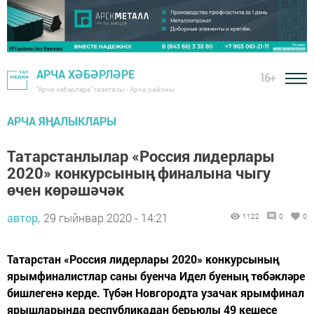
АРЧА ХӘБӘРЛӘРЕ
16+
"Арча хәбәрләре" газетасы - Арча районы
АРЧА ЯҢАЛЫКЛАРЫ
Татарстанлылар «Россия лидерлары
2020» конкурсының финалына чыгу
өчен көрәшәчәк
автор,
29 гыйнвар 2020 - 14:21
1122
0
0
Татарстан «Россия лидерлары 2020» конкурсының
ярымфиналистлар саны буенча Идел буеның төбәкләре
бишлегенә керде. Түбән Новгородта узачак ярымфинал
ярышларында республикадан берьюлы 49 кешесе