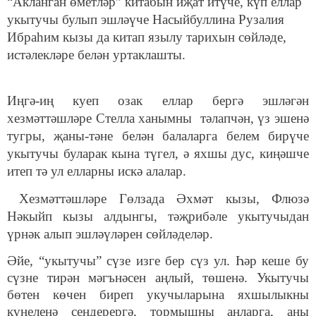
“Акланган өметләр” китабын иҗат итүче, күп еллар
укытучы булып эшләүче Насыйбуллина Рузалия
Ибраһим кызы да китап язылу тарихын сөйләде,
истәлекләре белән уртаклашты.
Иңгә-иң куеп озак еллар бергә эшләгән
хезмәттәшләре Стелла ханымны тәлапчән, үз эшенә
тугры, җаны-тәне белән балаларга белем бирүче
укытучы буларак кына түгел, ә яхшы дус, киңәшче
итеп тә ул елларны искә алалар.
Хезмәттәшләре Гөлзада Әхмәт кызы, Флюзә
Нәкыйп кызы алдынгы, тәҗрибәле укытучыдан
үрнәк алып эшләүләрен сөйләделәр.
Әйе, “укытучы” сүзе изге бер сүз ул. Һәр кеше бу
сүзне тирән мәгънәсен аңлый, төшенә. Укытучы
бөтен көчен биреп укучыларына яхшылыкны
күңеленә сеңдерергә, тормышны аңларга, аны