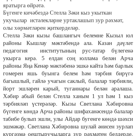
яратырга өйрәтә.
Бүгенге кичәбездә Стелла Зәки кыз укыткан
укучылар истәлекләрне уртаклашып зур рәхмәт,
олы хөрмәтләрен җиткерделәр.
Стелла Зәки кызы башлангыч белемне Кызыл юл
районы Кышлау мәктәбендә ала. Казан дәүләт
педагогия институтының рус-татар бүлегенә
укырга керә. 5 елдан соң юллама белән Арча
районы Яңа Кенәр мәктәбенә эшкә кайта һәм барлык
гомерен яшь буынга белем һәм тәрбия бирүгә
багышлый, гайлә учагын саклый, балалар тәрбияли,
йорт эшләрен карый, туганнары белән аралаша.
Хәбир абый белән Стелла ханым 1 ул һәм 1 кыз
тәрбияләп үстерәләр. Кызы Светлана Хәбировна
бүгенге көндә Арча районы шифаханәсендә балалар
табибе булып эшли, улы Айдар бугенге көндә шәхси
эшмәкәр. Светлана Хәбировна шулай әнисен зурлап
күргәзмә оештыручыларга зур рәхмәтен белдерде.