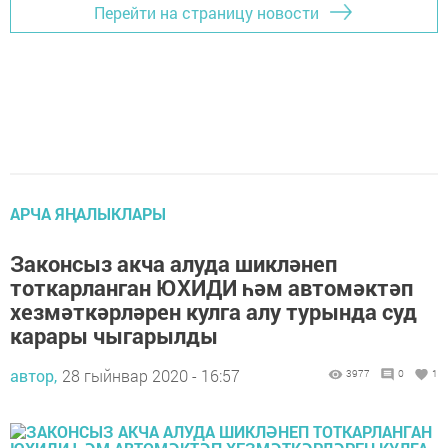
Перейти на страницу новости
АРЧА ЯҢАЛЫКЛАРЫ
Законсыз акча алуда шикләнеп
тоткарланган ЮХИДИ һәм автомәктәп
хезмәткәрләрен кулга алу турында суд
карары чыгарылды
автор,
28 гыйнвар 2020 - 16:57
3977
0
1