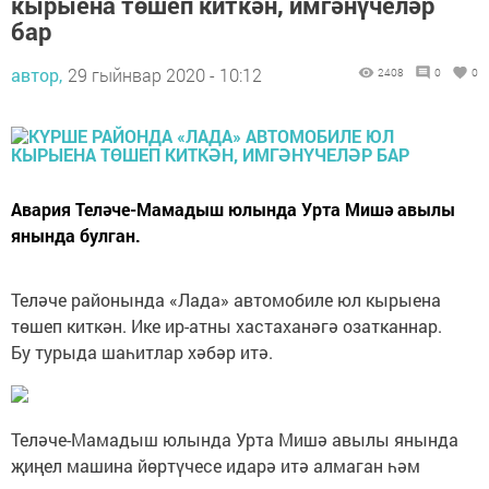
кырыена төшеп киткән, имгәнүчеләр
бар
автор,
29 гыйнвар 2020 - 10:12
2408
0
0
Авария Теләче-Мамадыш юлында Урта Мишә авылы
янында булган.
Теләче районында «Лада» автомобиле юл кырыена
төшеп киткән. Ике ир-атны хастаханәгә озатканнар.
Бу турыда шаһитлар хәбәр итә.
Теләче-Мамадыш юлында Урта Мишә авылы янында
җиңел машина йөртүчесе идарә итә алмаган һәм