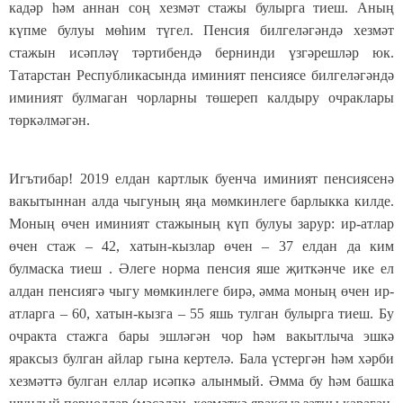
кадәр һәм аннан соң хезмәт стажы булырга тиеш. Аның
күпме булуы мөһим түгел. Пенсия билгеләгәндә хезмәт
стажын исәпләү тәртибендә бернинди үзгәрешләр юк.
Татарстан Республикасында иминият пенсиясе билгеләгәндә
иминият булмаган чорларны төшереп калдыру очраклары
төркәлмәгән.
Игътибар! 2019 елдан картлык буенча иминият пенсиясенә
вакытыннан алда чыгуның яңа мөмкинлеге барлыкка килде.
Моның өчен иминият стажының күп булуы зарур: ир-атлар
өчен стаж – 42, хатын-кызлар өчен – 37 елдан да ким
булмаска тиеш . Әлеге норма пенсия яше җиткәнче ике ел
алдан пенсиягә чыгу мөмкинлеге бирә, әмма моның өчен ир-
атларга – 60, хатын-кызга – 55 яшь тулган булырга тиеш. Бу
очракта стажга бары эшләгән чор һәм вакытлыча эшкә
яраксыз булган айлар гына кертелә. Бала үстергән һәм хәрби
хезмәттә булган еллар исәпкә алынмый. Әмма бу һәм башка