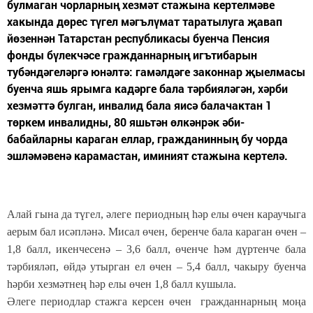
булмаган чорларның хезмәт стажына кертелмәве
хакында дөрес түгел мәгълүмат таратылуга җавап
йөзеннән Татарстан республикасы буенча Пенсия
фонды бүлекчәсе гражданнарның игътибарын
тубәндәгеләргә юнәлтә: гамәлдәге законнар җыелмасы
буенча яшь ярымга кадәрге бала тәрбияләгән, хәрби
хезмәттә булган, инвалид бала яисә балачактан 1
төркем инвалидны, 80 яшьтән өлкәнрәк әби-
бабайларны караган еллар, гражданинның бу чорда
эшләмәвенә карамастан, иминият стажына кертелә.
Алай гына да түгел, әлеге периодның һәр елы өчен караучыга
аерым бал исәпләнә. Мисал өчен, беренче бала караган өчен –
1,8 балл, икенчесенә – 3,6 балл, өченче һәм дүртенче бала
тәрбияләп, өйдә утырган ел өчен – 5,4 балл, чакыру буенча
һәрби хезмәтнең һәр елы өчен 1,8 балл кушыла.
Әлеге периодлар стажга керсен өчен гражданнарның моңа