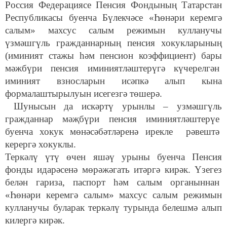
Россия Федерациясе Пенсия Фондының Татарстан
Республикасы буенча Бүлекчәсе «Һөнәри керемгә
салым» махсус салым режимын кулланучы
үзмәшгүль гражданнарның пенсия хокукларының
(иминият стажы һәм пенсион коэффициент) бары
мәжбүри пенсия иминиятләштерүгә күчерелгән
иминият взносларын исәпкә алып кына
формалаштырылуын исегезгә төшерә.
Шунысын да искәртү урынлы – узмәшгүль
гражданнар мәҗбүри пенсия иминиятләштерүе
буенча хокук мөнәсәбәтләренә ирекле рәвештә
керергә хокуклы.
Теркәлү үтү өчен яшәү урыны буенча Пенсия
фонды идарәсенә мөрәжәгать итәргә кирәк. Үзегез
белән гариза, паспорт һәм салым органыннан
«Һөнәри керемгә салым» махсус салым режимын
кулланучы буларак теркәлү турында белешмә алып
килергә кирәк.