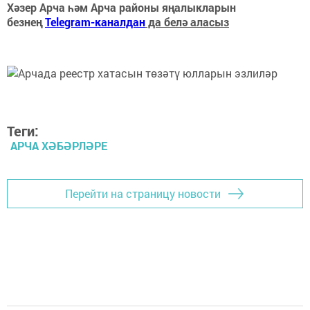
Хәзер Арча һәм Арча районы яңалыкларын
безнең
Telegram-каналдан
да белә аласыз
Теги:
АРЧА ХӘБӘРЛӘРЕ
Перейти на страницу новости