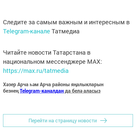
Следите за самым важным и интересным в
Telegram-канале
Татмедиа
Читайте новости Татарстана в
национальном мессенджере MАХ:
https://max.ru/tatmedia
Хәзер Арча һәм Арча районы яңалыкларын
безнең
Telegram-каналдан
да белә аласыз
Перейти на страницу новости