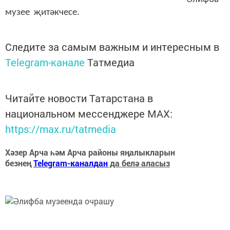
музее җитәкчесе.
Следите за самым важным и интересным в
Telegram-канале
Татмедиа
Читайте новости Татарстана в
национальном мессенджере MАХ:
https://max.ru/tatmedia
Хәзер Арча һәм Арча районы яңалыкларын
безнең
Telegram-каналдан
да белә аласыз