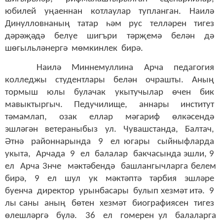
юбилей уңаеннан котлаулар тупланган. Наилә
Динулловнаның татар һәм рус телләрен тигез
дәрәҗәдә белүе шигъри тәрҗемә белән дә
шөгыльләнергә мөмкинлек бирә.
Наилә Миннемуллина Арча педагогия
колледжы студентлары белән очрашты. Аның
тормыш юлы булачак укытучылар өчен бик
мавыктыргыч. Педучилище, аннары институт
тәмамлап, озак еллар мәгариф өлкәсендә
эшләгән ветераныбыз ул. Чувашстанда, Балтач,
Әтнә районнарында 9 ел югары сыйныфларда
укыта, Арчада 9 ел балалар бакчасында эшли, 9
ел Арча 3нче мәктәбендә башлангычларга белем
бирә, 9 ел шул ук мәктәптә тәрбия эшләре
буенча директор урынбасары булып хезмәт итә. 9
лы саны аның бөтен хезмәт биографиясен тигез
өлешләргә бүлә. 36 ел гомерен ул балаларга