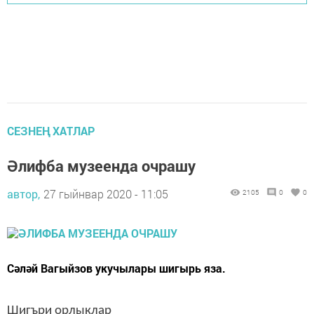
СЕЗНЕҢ ХАТЛАР
Әлифба музеенда очрашу
автор,
27 гыйнвар 2020 - 11:05
2105
0
0
Сәләй Вагыйзов укучылары шигырь яза.
Шигъри орлыклар