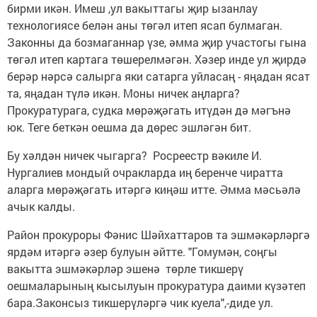
бирми икән. Имеш ,ул вакыттагы җир ызанлау
технологиясе белән аны төгәл итеп ясап булмаган.
Законны да бозмаганнар үзе, әмма җир участогы гына
төгәл итеп картага төшерелмәгән. Хәзер инде ул җирдә
берәр нәрсә салырга яки сатарга уйласаң - яңадан ясат
та, яңадан түлә икән. Моны ничек аңларга?
Прокуратурага, судка мөрәҗәгать итүдән дә мәгънә
юк. Теге беткән оешма да дөрес эшләгән бит.
Бу хәлдән ничек чыгарга? Росреестр вәкиле И.
Нургалиев мондый очракларда иң беренче чиратта
аларга мөрәҗәгать итәргә киңәш итте. Әмма мәсьәлә
ачык калды.
Район прокуроры Фәнис Шәйхаттаров та эшмәкәрләргә
ярдәм итәргә әзер булуын әйтте. "Гомумән, соңгы
вакытта эшмәкәрләр эшенә төрле тикшерү
оешмаларының кысылуын прокуратура даими күзәтеп
бара.Законсыз тикшерүләргә чик куела",-диде ул.