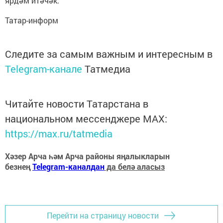
ярдәм итәчәк.
Татар-информ
Следите за самым важным и интересным в
Telegram-канале
Татмедиа
Читайте новости Татарстана в
национальном мессенджере MАХ:
https://max.ru/tatmedia
Хәзер Арча һәм Арча районы яңалыкларын
безнең
Telegram-каналдан
да белә аласыз
Перейти на страницу новости