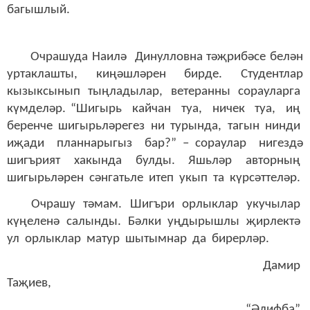
багышлый.
Очрашуда Наилә Динулловна тәҗрибәсе белән
уртаклашты, киңәшләрен бирде. Студентлар
кызыксынып тыңладылар, ветеранны сорауларга
күмделәр. “Шигырь кайчан туа, ничек туа, иң
беренче шигырьләрегез ни турында, тагын нинди
иҗади планнарыгыз бар?” – сораулар нигездә
шигърият хакында булды. Яшьләр авторның
шигырьләрен сәнгатьле итеп укып та күрсәттеләр.
Очрашу тәмам. Шигъри орлыклар укучылар
күңеленә салынды. Бәлки уңдырышлы җирлектә
ул орлыклар матур шытымнар да бирерләр.
Дамир
Таҗиев,
“Әлифба”