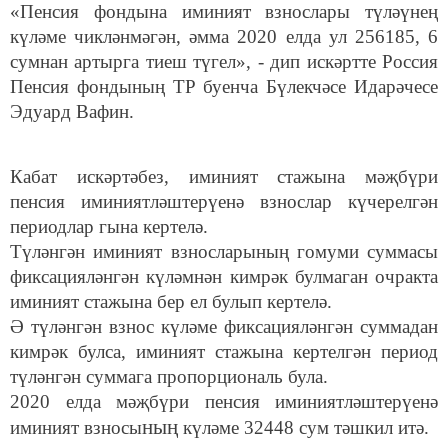
«Пенсия фондына иминият взнослары түләүнең
күләме чикләнмәгән, әмма 2020 елда ул 256185, 6
сумнан артырга тиеш түгел», - дип искәртте Россия
Пенсия фондының ТР буенча Бүлекчәсе Идарәчесе
Эдуард Вафин.
Кабат искәртәбез, иминият стажына мәҗбүри
пенсия иминиятләштерүенә взнослар күчерелгән
периодлар гына кертелә.
Түләнгән иминият взносларының гомуми суммасы
фиксацияләнгән күләмнән кимрәк булмаган очракта
иминият стажына бер ел булып кертелә.
Ә түләнгән взнос күләме фиксацияләнгән суммадан
кимрәк булса, иминият стажына кертелгән период
түләнгән суммага пропорциональ була.
2020 елда мәҗбүри пенсия иминиятләштерүенә
ның
иминият взносы
күләме 32448 сум тәшкил итә.