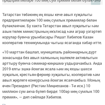
Татарстан төбәкнең иң яхшы кече авыл хуҗалыгы
предприятиеләрен 100 мең сумлык премияләр белән
бүләкләячәк. Бу хакта Татарстан авыл хуҗалыгы һәм
азык-төлек министрының икътисад һәм аграр үзгәртеп
корулар буенча урынбасары Ришат Хәбипов Казан
кооператив техникумында чыгыш ясаганда хәбәр итте.
«10 марттан башлап, муниципаль районнарның дүрт
зонасында без авыл халкының эшлекле активлыгын
арттыру буенча семинар-киңәшмә уздырачакбыз. Анда
2019 елгы эшкә йомгак ясала һәм иң яхшы шәхси
хуҗалык, крестьян-фермер хуҗалыгы, кооператив һәм
авыл җирлеге конкурсына йомгак ясаячакбыз. Моның
өчен Президент (Рөстәм Миңнеханов - Т-и иск.) 10
миллион сум акча бүлеп бирде: 100әр мең сумлык 100
премия», — дип сөйләде Хәбипов.