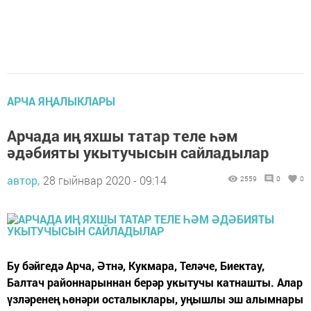
АРЧА ЯҢАЛЫКЛАРЫ
Арчада иң яхшы татар теле һәм
әдәбияты укытучысын сайладылар
автор,
28 гыйнвар 2020 - 09:14
2559
0
0
Бу бәйгедә Арча, Әтнә, Кукмара, Теләче, Биектау,
Балтач районнарыннан берәр укытучы катнашты. Алар
үзләренең һөнәри осталыклары, уңышлы эш алымнары