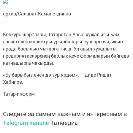
архив/Салават Камалетдинов
Конкурс шартлары, Татарстан Авыл хуҗалыгы һәм
азык-төлек министры урынбасары сүзләренчә, якын
арада басылып чыгарга тиеш. Ул авыл хуҗалыгы
предприятиеләренең барлык кече формаларын бәйгедә
катнашырга чакырды.
«Бу барыбыз өчен дә зур ярдәм», — диде Ришат
Хәбипов.
Татар-информ
Следите за самым важным и интересным в
Telegram-канале
Татмедиа