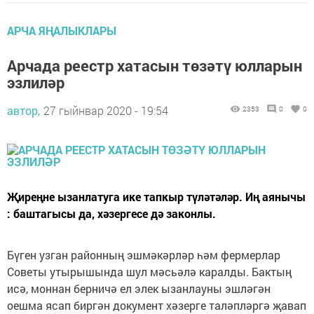
АРЧА ЯҢАЛЫКЛАРЫ
Арчада реестр хатасын төзәтү юлларын
эзлиләр
автор,
27 гыйнвар 2020 - 19:54
2353
0
0
Җиреңне ызанлатуга ике тапкыр түләтәләр. Иң аянычы
: баштагысы да, хәзергесе дә законлы.
Бүген узган районның эшмәкәрләр һәм фермерлар
Советы утырышында шул мәсьәлә каралды. Бактың
исә, моннан берничә ел элек ызанлауны эшләгән
оешма ясап биргән документ хәзерге таләпләргә җавап