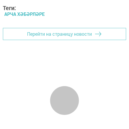
Теги:
АРЧА ХӘБӘРЛӘРЕ
Перейти на страницу новости