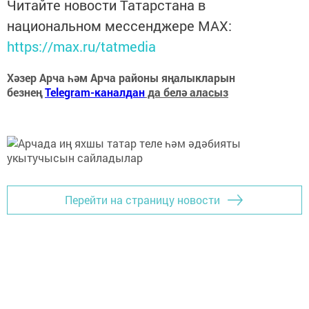
Читайте новости Татарстана в
национальном мессенджере MАХ:
https://max.ru/tatmedia
Хәзер Арча һәм Арча районы яңалыкларын
безнең
Telegram-каналдан
да белә аласыз
Перейти на страницу новости