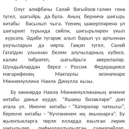
Олуг әлифбачы Сәләй Вагыйзов галим генә
түгел, шагыйрь дә була. Аның берничә шигырь
китабы басылып чыга. Үзенең шәкертләренә ул
шигърият турында сөйли, шигырьләрен укып
күрсәтә. Әдәби түгәрәк алып барып үз артыннан
укучыларын да ияртә. Гаҗәп түгел, Сәләй
Гататдин улыннан белем алучыларның күбесе,
каләм тибрәтеп, шагыйрьгә әвереләләр.
Шундыйлардан берсе – Россия Федерациясе
мәгарифенең Мактаулы хезмәткәре
Миннемуллина Наилә Динулла кызы.
Бу көннәрдә Наилә Миннемуллинаның өченче
китабы дөнья күрде. “Яшәеш бизәкләре” дип
атала ул. Икенче китабы – “Хатирәләр чаткысы”,
беренче китабы – “Күчтәнәчем иң якыннарга”. Бу
җыентыкларга төрле елларда язылган лирик
шигырьләр, рифмалаштырылган сценарийлар,