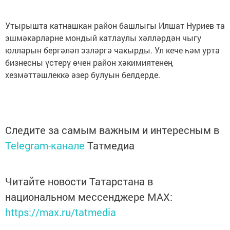
Утырышта катнашкан район башлыгы Илшат Нуриев та
эшмәкәрләрне мондый катлаулы хәлләрдән чыгу
юлларын бергәләп эзләргә чакырды. Ул кече һәм урта
бизнесны үстерү өчен район хәкимиятенең
хезмәттәшлеккә әзер булуын белдерде.
Следите за самым важным и интересным в
Telegram-канале
Татмедиа
Читайте новости Татарстана в
национальном мессенджере MАХ:
https://max.ru/tatmedia