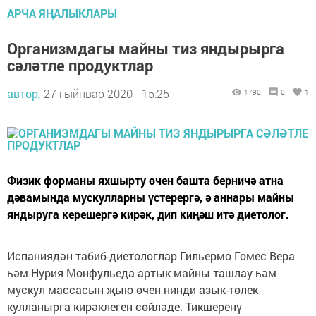
АРЧА ЯҢАЛЫКЛАРЫ
Организмдагы майны тиз яндырырга
сәләтле продуктлар
автор,
27 гыйнвар 2020 - 15:25
1790
0
1
Физик форманы яхшырту өчен башта берничә атна
дәвамында мускулларны үстерергә, ә аннары майны
яндыруга керешергә кирәк, дип киңәш итә диетолог.
Испаниядән табиб-диетологлар Гильермо Гомес Вера
һәм Нурия Монфульеда артык майны ташлау һәм
мускул массасын җыю өчен нинди азык-төлек
кулланырга кирәклеген сөйләде. Тикшеренү