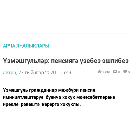
АРЧА ЯҢАЛЫКЛАРЫ
Үзмәшгүльләр: пенсиягә үзебез эшлибез
автор,
27 гыйнвар 2020 - 15:49
1460
0
0
Үзмәшгүль гражданнар мәҗбүри пенсия
иминиятләштерүе буенча хокук мөнәсәбәтләренә
ирекле рәвештә керергә хокуклы.