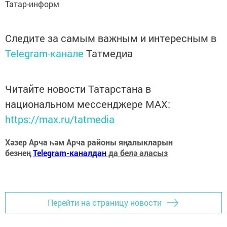
Татар-информ
Следите за самым важным и интересным в
Telegram-канале
Татмедиа
Читайте новости Татарстана в
национальном мессенджере MАХ:
https://max.ru/tatmedia
Хәзер Арча һәм Арча районы яңалыкларын
безнең
Telegram-каналдан
да белә аласыз
Перейти на страницу новости