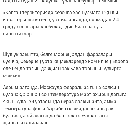
гадәттәгедән 2 градуска түбәнрәк булырга мөмкин.
«Калган территориядә сезонга хас булмаган җылы
һава торышы көтелә, уртача алганда, нормадан 2-4
градуска югарырак була», - дип билгеләп үтә
синоптиклар.
Шул ук вакытта, белгечләрнең алдан фаразлары
буенча, Себернең урта киңлекләрендә һәм илнең Европа
өлешендә тагын да җылырак һава торышы булырга
мөмкин.
Аерым алганда, Мәскәүдә февраль аз гына салкын
булачак, ә аннан соң температура март ахырындагыга
якын була. Ай уртасында бераз салкынайта, әмма
температура фоны барыбер нормадан югарырак
булачак, ә ай азагында башкалага «чираттагы
җылылык» киләчәк.