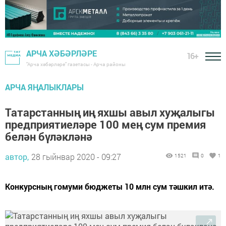
АРЧА ХӘБӘРЛӘРЕ
16+
"Арча хәбәрләре" газетасы - Арча районы
АРЧА ЯҢАЛЫКЛАРЫ
Татарстанның иң яхшы авыл хуҗалыгы
предприятиеләре 100 мең сум премия
белән бүләкләнә
автор,
28 гыйнвар 2020 - 09:27
1521
0
1
Конкурсның гомуми бюджеты 10 млн сум тәшкил итә.