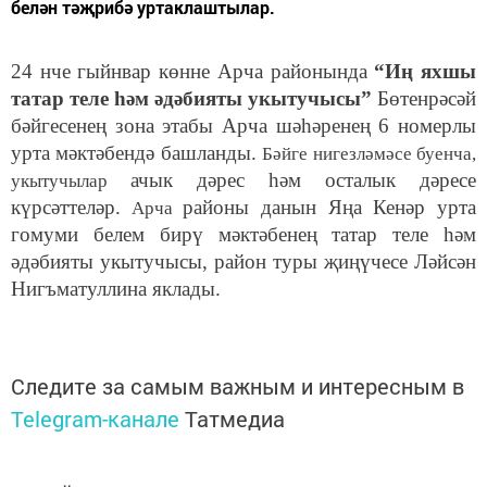
белән тәҗрибә уртаклаштылар.
24 нче гыйнвар к
өнне Арча районында
“Иң яхшы
татар теле һәм әдәбияты укытучысы”
Бөтенрәсәй
бәйгесенең зона этабы Арча ш
әһәренең 6 номерлы
урта мәктәбендә
башланды
.
Бәйге нигезләмәсе буенча,
ачык дәрес һәм осталык дәресе
укытучылар
күрсәттеләр.
районы данын Яңа Кенәр урта
Арча
гомуми белем бирү мәктәбенең татар теле һәм
әдәбияты укытучысы, район туры җиңүчесе Ләйсән
Нигъматуллина яклады.
Следите за самым важным и интересным в
Telegram-канале
Татмедиа