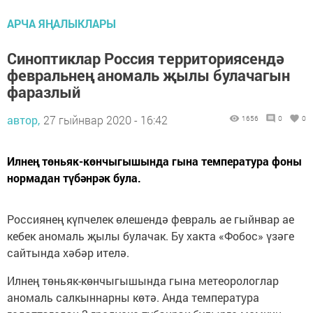
АРЧА ЯҢАЛЫКЛАРЫ
Синоптиклар Россия территориясендә
февральнең аномаль җылы булачагын
фаразлый
автор,
27 гыйнвар 2020 - 16:42
1656
0
0
Илнең төньяк-көнчыгышында гына температура фоны
нормадан түбәнрәк була.
Россиянең күпчелек өлешендә февраль ае гыйнвар ае
кебек аномаль җылы булачак. Бу хакта «Фобос» үзәге
сайтында хәбәр ителә.
Илнең төньяк-көнчыгышында гына метеорологлар
аномаль салкыннарны көтә. Анда температура