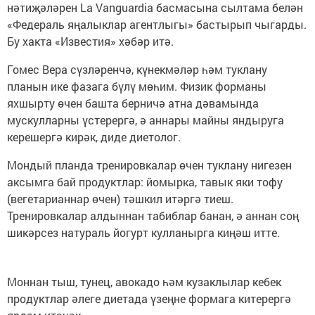
нәтиҗәләрен La Vanguardia басмасына сылтама белән
«Федераль яңалыклар агентлыгы» бастырып чыгарды.
Бу хакта «Известия» хәбәр итә.
Гомес Вера сүзләренчә, күнекмәләр һәм туклану
планын ике фазага бүлү мөһим. Физик форманы
яхшырту өчен башта берничә атна дәвамында
мускулларны үстерергә, ә аннары майны яндыруга
керешергә кирәк, диде диетолог.
Мондый планда тренировкалар өчен туклану нигезен
аксымга бай продуктлар: йомырка, тавык яки тофу
(вегетарианнар өчен) тәшкил итәргә тиеш.
Тренировкалар алдыннан табиблар банан, ә аннан соң
шикәрсез натураль йогурт кулланырга киңәш итте.
Моннан тыш, тунец, авокадо һәм кузаклылар кебек
продуктлар әлеге диетада үзеңне формага китерергә