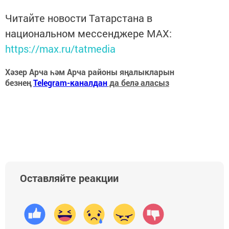
Читайте новости Татарстана в
национальном мессенджере MАХ:
https://max.ru/tatmedia
Хәзер Арча һәм Арча районы яңалыкларын
безнең
Telegram-каналдан
да белә аласыз
Оставляйте реакции