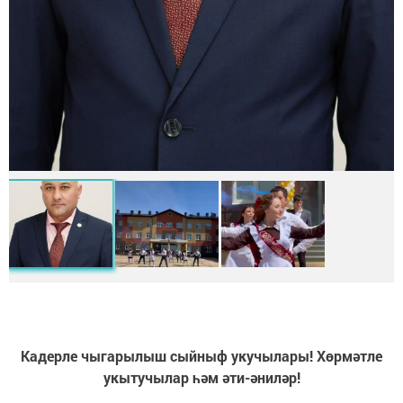
Кадерле чыгарылыш сыйныф укучылары! Хөрмәтле
укытучылар һәм әти-әниләр!