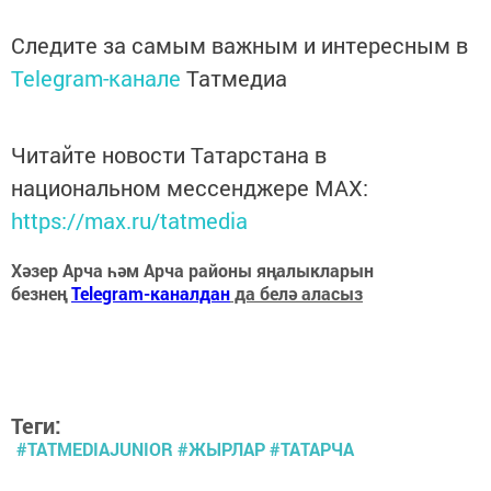
Следите за самым важным и интересным в
Telegram-канале
Татмедиа
Читайте новости Татарстана в
национальном мессенджере MАХ:
https://max.ru/tatmedia
Хәзер Арча һәм Арча районы яңалыкларын
безнең
Telegram-каналдан
да белә аласыз
Теги:
#TATMEDIAJUNIOR #ЖЫРЛАР #ТАТАРЧА