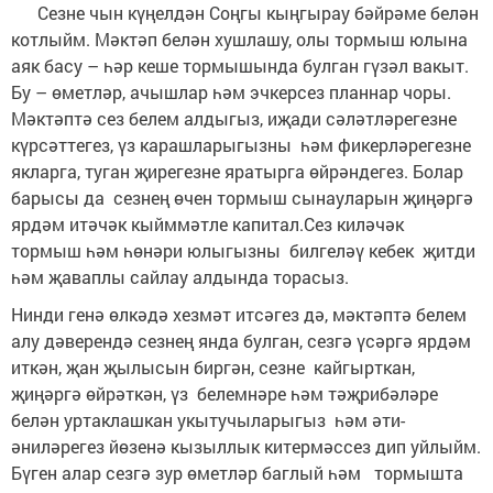
Сезне чын күңелдән Соңгы кыңгырау бәйрәме белән
котлыйм. Мәктәп белән хушлашу, олы тормыш юлына
аяк басу – һәр кеше тормышында булган гүзәл вакыт.
Бу – өметләр, ачышлар һәм эчкерсез планнар чоры.
Мәктәптә сез белем алдыгыз, иҗади сәләтләрегезне
күрсәттегез, үз карашларыгызны һәм фикерләрегезне
якларга, туган җирегезне яратырга өйрәндегез. Болар
барысы да сезнең өчен тормыш сынауларын җиңәргә
ярдәм итәчәк кыйммәтле капитал.Сез киләчәк
тормыш һәм һөнәри юлыгызны билгеләү кебек җитди
һәм җаваплы сайлау алдында торасыз.
Нинди генә өлкәдә хезмәт итсәгез дә, мәктәптә белем
алу дәверендә сезнең янда булган, сезгә үсәргә ярдәм
иткән, җан җылысын биргән, сезне кайгырткан,
җиңәргә өйрәткән, үз белемнәре һәм тәҗрибәләре
белән уртаклашкан укытучыларыгыз һәм әти-
әниләрегез йөзенә кызыллык китермәссез дип уйлыйм.
Бүген алар сезгә зур өметләр баглый һәм тормышта