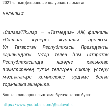
2021 елның февраль аенда урнаштырылган.
Белешмә:
«СалаваTik»лар — «Татмедиа» АҖ филиалы
«Салават купере» журналы проекты.
Ул Татарстан Республикасы Президенты
каршындагы Татар телен һәм Татарстан
Республикасында яшәүче халыклар
вәкилләренең туган телләрен саклау, үстерү
мәсьәләләре комиссиясе ярдәме белән
тормышка ашырыла.
Башка клипларны сылтама буенча карап була:
https://www. youtube. com/@salavatiki