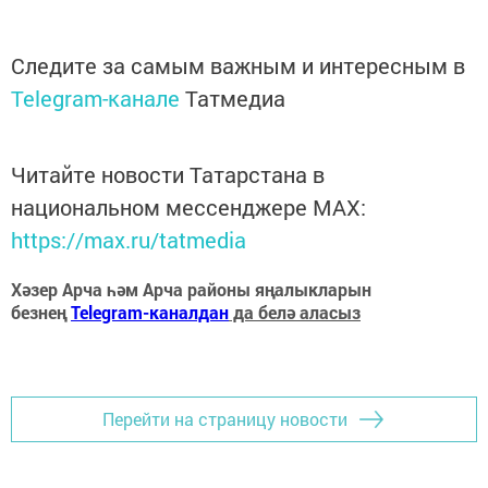
Следите за самым важным и интересным в
Telegram-канале
Татмедиа
Читайте новости Татарстана в
национальном мессенджере MАХ:
https://max.ru/tatmedia
Хәзер Арча һәм Арча районы яңалыкларын
безнең
Telegram-каналдан
да белә аласыз
Перейти на страницу новости