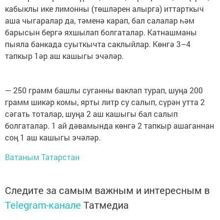
кабыклы ике лимонны (төшләрен алырга) иттарткыч
аша чыгаралар да, тәменә карап, бал салалар һәм
барысын бергә яхшылап болгаталар. Катнашманы
пыяла банкада суыткычта саклыйлар. Көнгә 3–4
тапкыр 1әр аш кашыгы эчәләр.
— 250 грамм башлы суганны ваклап турап, шуңа 200
грамм шикәр комы, ярты литр су салып, сүрән утта 2
сәгать тоталар, шуңа 2 аш кашыгы бал салып
болгаталар. 1 ай дәвамында көнгә 2 тапкыр ашаганнан
соң 1 аш кашыгы эчәләр.
Ватаным Татарстан
Следите за самым важным и интересным в
Telegram-канале
Татмедиа