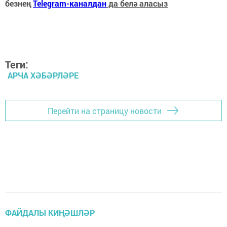
безнең
Telegram-каналдан
да белә аласыз
Теги:
АРЧА ХӘБӘРЛӘРЕ
Перейти на страницу новости
ФАЙДАЛЫ КИҢӘШЛӘР