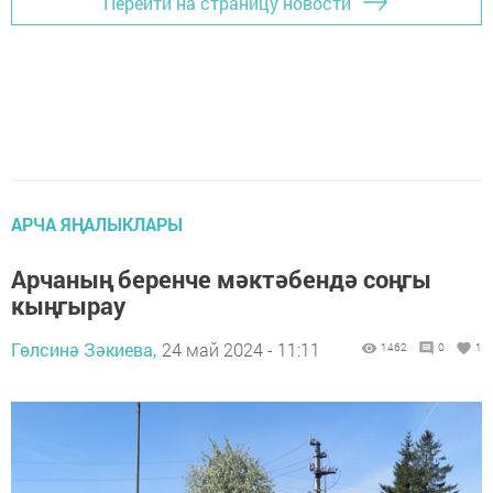
Перейти на страницу новости
АРЧА ЯҢАЛЫКЛАРЫ
Арчаның беренче мәктәбендә соңгы
кыңгырау
Гөлсинә Зәкиева,
24 май 2024 - 11:11
1462
0
1