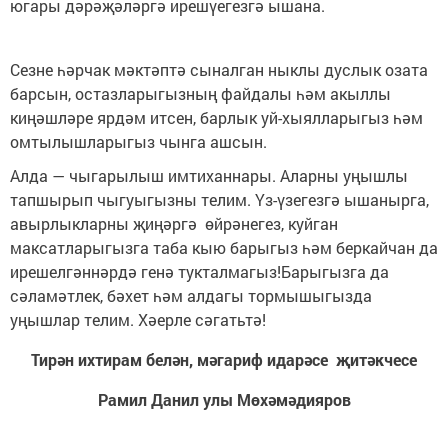
югары дәрәҗәләргә ирешүегезгә ышана.
Сезне һәрчак мәктәптә сыналган ныклы дуслык озата
барсын, остазларыгызның файдалы һәм акыллы
киңәшләре ярдәм итсен, барлык уй-хыялларыгыз һәм
омтылышларыгыз чынга ашсын.
Алда — чыгарылыш имтиханнары. Аларны уңышлы
тапшырып чыгуыгызны телим. Үз-үзегезгә ышанырга,
авырлыкларны җиңәргә өйрәнегез, куйган
максатларыгызга таба кыю барыгыз һәм беркайчан да
ирешелгәннәрдә генә тукталмагыз!Барыгызга да
сәламәтлек, бәхет һәм алдагы тормышыгызда
уңышлар телим. Хәерле сәгатьтә!
Тирән ихтирам белән, мәгариф идарәсе җитәкчесе
Рамил Данил улы Мөхәмәдияров