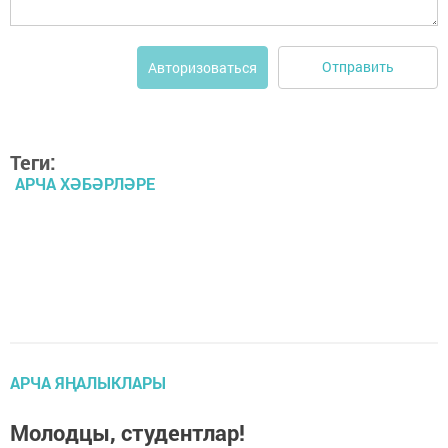
Отправить
Авторизоваться
Теги:
АРЧА ХӘБӘРЛӘРЕ
АРЧА ЯҢАЛЫКЛАРЫ
Молодцы, студентлар!