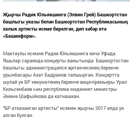
Җырчы Радик Юльякшинга (Элвин Грей) Башкортстан
башлыгы указы белән Башкортстан Республикасының
халык артисты исеме бирелгән, дип хәбәр итә
«Башинформ».
Мактаулы исемне Радик Юльякшинга кичә Уфада
Яшьләр сараенда концерты вакытында Башкортостан
башлыгы администрациясе җитәкчесенең беренче
урынбасары Азат Бадранов тапшырган. Концертта
шулай ук БР хөкүмәтенең беренче вице-премьеры Урал
Кильсенбаев һәм республика мәдәният министры
Әминә Шәфыйкова да катнашкан.
"БР атказанган артисты" исемен җырчы 2017 елда ук
алган булган.