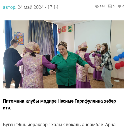
автор,
24 май 2024 - 17:14
994
0
0
Питомник клубы мөдире Нәсимә Гарифуллина хәбәр
итә.
Бүген "Яшь йөрәкләр " халык вокаль ансамбле Арча