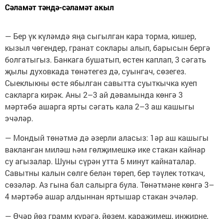
Сәламәт тәндә-сәламәт акыл
— Бер үк күләмдә яңа сыгылган кара торма, кишер,
кызыл чөгендер, гранат соклары алып, барысын бергә
болгатыгыз. Банкага бушатып, өстен каплап, 3 сәгать
җылы духовкада төнәтегез дә, суынгач, сөзегез.
Сыеклыкны өсте ябылган савытта суыткычка куеп
сакларга кирәк. Аны 2–3 ай дәвамында көнгә 3
мәртәбә ашарга ярты сәгать кала 2–3 аш кашыгы
эчәләр.
— Мондый төнәтмә дә әзерли аласыз: 1әр аш кашыгы
вакланган миләш һәм гөлҗимешкә ике стакан кайнар
су агызалар. Шуны сүрән утта 5 минут кайнаталар.
Савытны калын сөлге белән төреп, бер тәүлек тоткач,
сөзәләр. Аз гына бал салырга була. Төнәтмәне көнгә 3–
4 мәртәбә ашар алдыннан яртышар стакан эчәләр.
— Өчәр йөз грамм күрәгә, йөзем, караҗимеш, инҗирне,