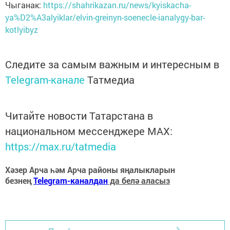
Чыганак:
https://shahrikazan.ru/news/kyiskacha-
ya%D2%A3alyiklar/elvin-greinyn-soenecle-ianalygy-bar-
kotlyibyz
Следите за самым важным и интересным в
Telegram-канале
Татмедиа
Читайте новости Татарстана в
национальном мессенджере MАХ:
https://max.ru/tatmedia
Хәзер Арча һәм Арча районы яңалыкларын
безнең
Telegram-каналдан
да белә аласыз