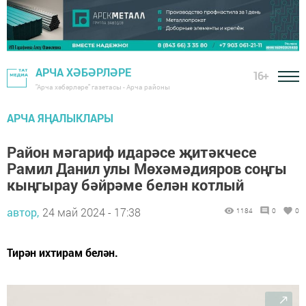
АРЧА ХӘБӘРЛӘРЕ
16+
"Арча хәбәрләре" газетасы - Арча районы
АРЧА ЯҢАЛЫКЛАРЫ
Район мәгариф идарәсе җитәкчесе
Рамил Данил улы Мөхәмәдияров соңгы
кыңгырау бәйрәме белән котлый
автор,
24 май 2024 - 17:38
1184
0
0
Тирән ихтирам белән.