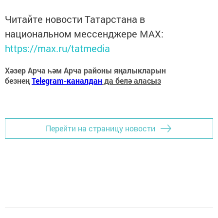
Читайте новости Татарстана в
национальном мессенджере MАХ:
https://max.ru/tatmedia
Хәзер Арча һәм Арча районы яңалыкларын
безнең
Telegram-каналдан
да белә аласыз
Перейти на страницу новости