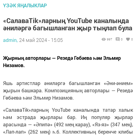
ҮЗӘК ЯҢАЛЫКЛАР
«СалаваTik»ларның YouTube каналында
әниләргә багышланган җыр тыңлап була
admin,
24 май 2024 - 15:05
997
0
0
Җырның авторлары — Резедә Гөбәева һәм Эльмир
Низамов.
Яшь артистлар әниләргә багышланган «Әни-әнием»
җырын башкара. Композицияның авторлары — Резедә
Гөбәева һәм Эльмир Низамов.
«СалаваTik»ларның YouTube каналында татар халык
һәм эстрада җырлары бар. Иң популяр җырлар
арасында — «Әпипә» (492 мең карау), «Яз-яз» (347 мең),
«Лап-лап» (262 мең) һ.б. Коллективның беренче клибы