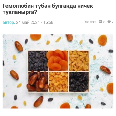
Гемоглобин түбән булганда ничек
тукланырга?
автор,
24 май 2024 - 16:58
1054
0
0