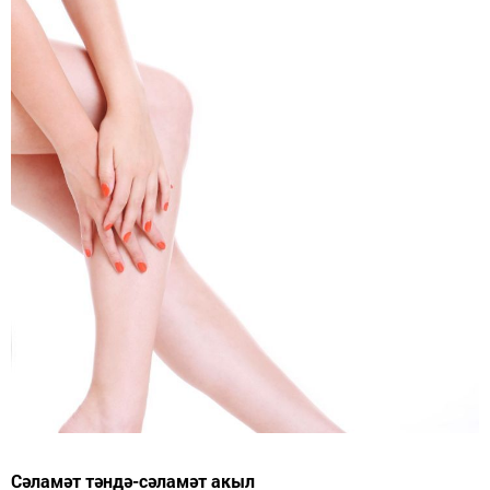
Сәламәт тәндә-сәламәт акыл