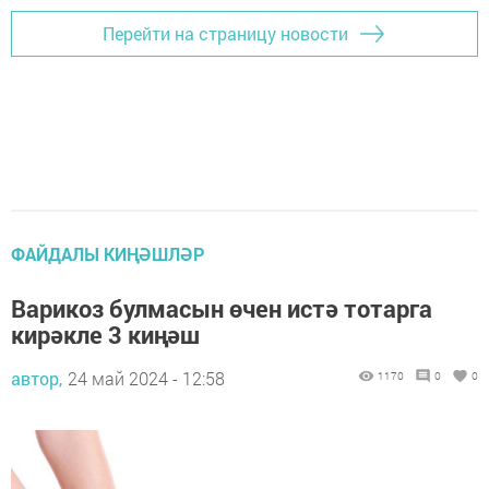
Перейти на страницу новости
ФАЙДАЛЫ КИҢӘШЛӘР
Варикоз булмасын өчен истә тотарга
кирәкле 3 киңәш
автор,
24 май 2024 - 12:58
1170
0
0