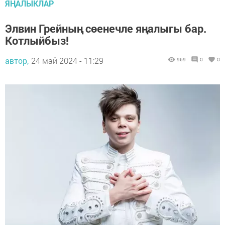
ЯҢАЛЫКЛАР
Элвин Грейның сөенечле яңалыгы бар.
Котлыйбыз!
автор,
24 май 2024 - 11:29
969
0
0