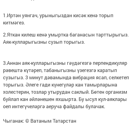
1.Иртән уянгач, урыныгыздан кисәк кенә торып
китмәгез.
2.Яткан килеш кенә умыртка баганасын тарттырыгыз.
Аяк-кулларыгызны сузып торыгыз.
3.Аннан аяк-кулларыгызны гәүдәгезгә перпендикуляр
рәвештә күтәреп, табаныгызны үзегезгә каратып
сузыгыз. 3 минут дәвамында вибрация ясап, селкетеп
торыгыз. Әлеге гади күнегүләр кан тамырларына
холестерин, тозлар утырудан саклый. Бөтен организм
буйлап кан әйләнешен яхшырта. Бу ысул кул-аяклары
оеп интегүчеләргә аеруча файдалы булачак.
Чыганак: © Ватаным Татарстан