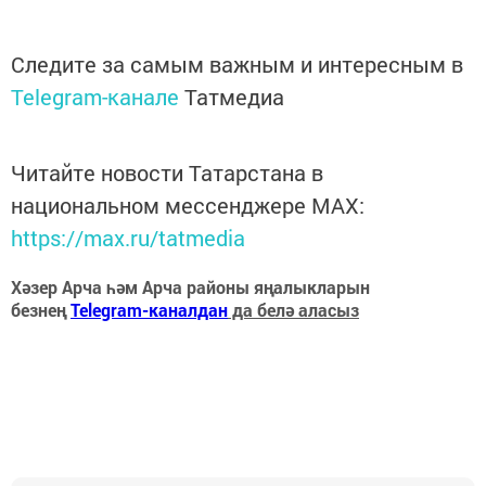
Следите за самым важным и интересным в
Telegram-канале
Татмедиа
Читайте новости Татарстана в
национальном мессенджере MАХ:
https://max.ru/tatmedia
Хәзер Арча һәм Арча районы яңалыкларын
безнең
Telegram-каналдан
да белә аласыз