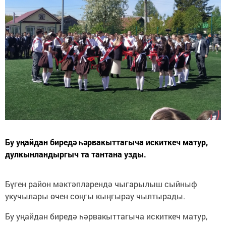
Бу уңайдан биредә һәрвакыттагыча искиткеч матур,
дулкынландыргыч та тантана узды.
Бүген район мәктәпләрендә чыгарылыш сыйныф
укучылары өчен соңгы кыңгырау чылтырады.
Бу уңайдан биредә һәрвакыттагыча искиткеч матур,