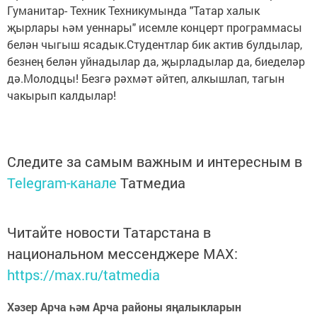
Гуманитар- Техник Техникумында "Татар халык
җырлары һәм уеннары" исемле концерт программасы
белән чыгыш ясадык.Студентлар бик актив булдылар,
безнең белән уйнадылар да, җырладылар да, биеделәр
дә.Молодцы! Безгә рәхмәт әйтеп, алкышлап, тагын
чакырып калдылар!
Следите за самым важным и интересным в
Telegram-канале
Татмедиа
Читайте новости Татарстана в
национальном мессенджере MАХ:
https://max.ru/tatmedia
Хәзер Арча һәм Арча районы яңалыкларын