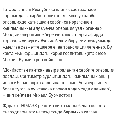
Татарстанның Республика клиник хастаханәсе
каршындагы хәрби госпитальдә махсус хәрби
операциядә катнашкан хәрбинең йөрәгеннән
кыйпылчыкны алу буенча операция уздырганнар.
Мондый операцияне беренче тапкыр туры эфирда
торакаль хирургия буенча белем бирү симпозиумында
җыелган хезмәттәшләре өчен трансляцияләгәннәр. Бу
хакта РКБ каршындагы хәрби госпиталь җитәкчесе
Михаил Бурмистров сөйләгән.
"Донбасстан кайткан авыр яраланган хәрбигә операция
ясалды. Сантиметр зурлыгындагы кыйпылчык аның
йөрәге белән аорта арасына эләккән. Аны зур кисем
белән түгел, ә өч кечкенә прокол ярдәмендә алдылар",
– дип сөйләде Михаил Бурмистров.
Җәрәхәт HIMARS реактив системасы белән кассета
снарядлары ату нәтиҗәсендә барлыкка килгән.