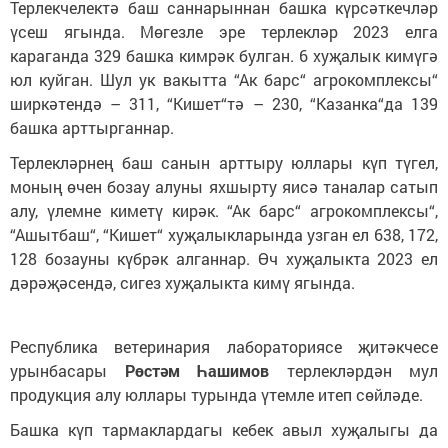
Терлекчелектә баш саннарыннан башка күрсәткечләр
үсеш ягында. Мөгезле эре терлекләр 2023 елга
караганда 329 башка кимрәк булган. 6 хуҗалык кимүгә
юл куйган. Шул ук вакытта “Ак барс“ агрокомплексы“
ширкәтендә – 311, “Кишет“тә – 230, “Казанка“да 139
башка арттырганнар.
Терлекләрнең баш санын арттыру юллары күп түгел,
моның өчен бозау алуны яхшырту яисә таналар сатып
алу, үлемне киметү кирәк. “Ак барс“ агрокомплексы“,
“Ашытбаш“, “Кишет“ хуҗалыкларында узган ел 638, 172,
128 бозауны күбрәк алганнар. Өч хуҗалыкта 2023 ел
дәрәҗәсендә, сигез хуҗалыкта кимү ягында.
Республика ветеринария лабораториясе җитәкчесе
урынбасары
Рөстәм Һашимов
терлекләрдән мул
продукция алу юллары турында үтемле итеп сөйләде.
Башка күп тармаклардагы кебек авыл хуҗалыгы да