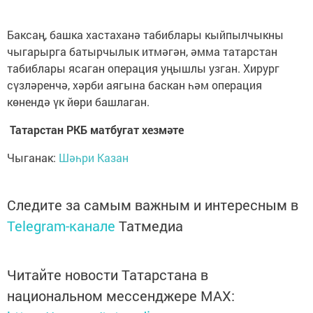
Баксаң, башка хастаханә табиблары кыйпылчыкны
чыгарырга батырчылык итмәгән, әмма татарстан
табиблары ясаган операция уңышлы узган. Хирург
сүзләренчә, хәрби аягына баскан һәм операция
көнендә үк йөри башлаган.
Татарстан РКБ матбугат хезмәте
Чыганак:
Шәһри Казан
Следите за самым важным и интересным в
Telegram-канале
Татмедиа
Читайте новости Татарстана в
национальном мессенджере MАХ: