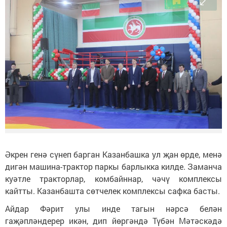
Әкрен генә сүнеп барган Казанбашка ул җан өрде, менә
дигән машина-трактор паркы барлыкка килде. Заманча
куәтле тракторлар, комбайннар, чәчү комплексы
кайтты. Казанбашта сөтчелек комплексы сафка басты.
Айдар Фәрит улы инде тагын нәрсә белән
гаҗәпләндерер икән, дип йөргәндә Түбән Мәтәскәдә