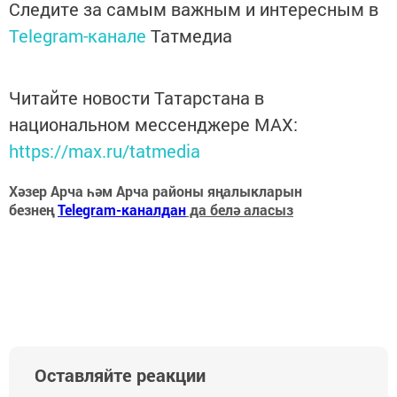
Следите за самым важным и интересным в
Telegram-канале
Татмедиа
Читайте новости Татарстана в
национальном мессенджере MАХ:
https://max.ru/tatmedia
Хәзер Арча һәм Арча районы яңалыкларын
безнең
Telegram-каналдан
да белә аласыз
Оставляйте реакции