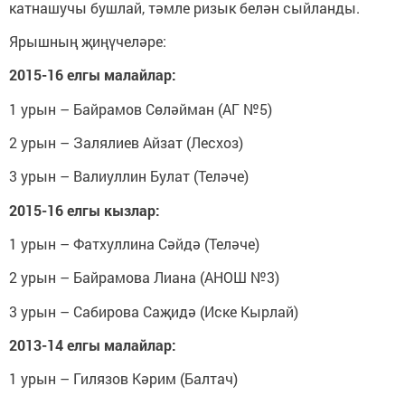
катнашучы бушлай, тәмле ризык белән сыйланды.
Ярышның җиңүчеләре:
2015-16 елгы малайлар:
1 урын – Байрамов Сөләйман (АГ №5)
2 урын – Залялиев Айзат (Лесхоз)
3 урын – Валиуллин Булат (Теләче)
2015-16 елгы кызлар:
1 урын – Фатхуллина Сәйдә (Теләче)
2 урын – Байрамова Лиана (АНОШ №3)
3 урын – Сабирова Саҗидә (Иске Кырлай)
2013-14 елгы малайлар:
1 урын – Гилязов Кәрим (Балтач)