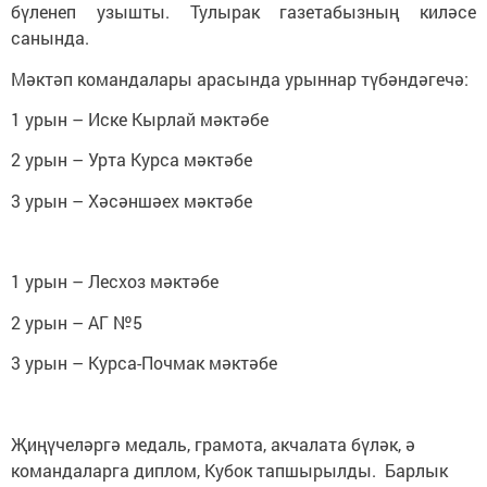
бүленеп узышты. Тулырак газетабызның киләсе
санында.
Мәктәп командалары арасында урыннар түбәндәгечә:
1 урын – Иске Кырлай мәктәбе
2 урын – Урта Курса мәктәбе
3 урын – Хәсәншәех мәктәбе
1 урын – Лесхоз мәктәбе
2 урын – АГ №5
3 урын – Курса-Почмак мәктәбе
Җиңүчеләргә медаль, грамота, акчалата бүләк, ә
командаларга диплом, Кубок тапшырылды. Барлык