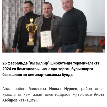
26 февральдә “Кызыл Яр“ ширкәтендә терлекчелектә
2024 ел йомгаклары һәм алда торган бурычларга
багышланган семинар-киңәшмә булды
Анда район башлыгы
Илшат Нуриев
, район авыл
хуҗалыгы һәм азык-төлек идарәсе җитәкчесе
Айрат
Хәбиров
катнашты.