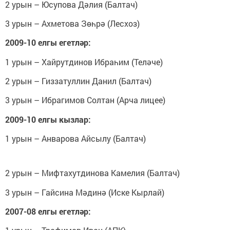
2 урын – Юсупова Дәлия (Балтач)
3 урын – Ахметова Зөһрә (Лесхоз)
2009-10 елгы егетләр:
1 урын – Хайрутдинов Ибраһим (Теләче)
2 урын – Гиззатуллин Данил (Балтач)
3 урын – Ибрагимов Солтан (Арча лицее)
2009-10 елгы кызлар:
1 урын – Анварова Айсылу (Балтач)
2 урын – Мифтахутдинова Камелия (Балтач)
3 урын – Гайсина Мәдинә (Иске Кырлай)
2007-08 елгы егетләр: