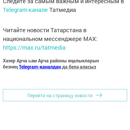
Следите за самым важным и интересным в
Telegram-канале
Татмедиа
Читайте новости Татарстана в
национальном мессенджере MАХ:
https://max.ru/tatmedia
Хәзер Арча һәм Арча районы яңалыкларын
безнең
Telegram-каналдан
да белә аласыз
Перейти на страницу новости