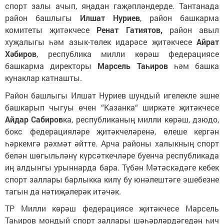
спорт залы ачып, яңадан гаҗәпләндерде. Тантанада
район башлыгы
Илшат Нуриев
, район башкарма
комитеты җитәкчесе
Ренат Гатиятов,
район авыл
хуҗалыгы һәм азык-төлек идарәсе җитәкчесе
Айрат
Хәбиров
, республика милли көрәш федерациясе
башкарма директоры
Марсель Таһиров
һәм башка
кунаклар катнашты.
Район башлыгы Илшат Нуриев шундый игелекле эшне
башкарып чыгуы өчен “Казанка“ ширкәте җитәкчесе
Айдар Сабиров
ка, республиканың милли көрәш, дзюдо,
бокс федерацияләре җитәкчеләренә, өлеше кергән
һәркемгә рәхмәт әйтте. Арча районы халыкның спорт
белән шөгыльләнү күрсәткечләре буенча республикада
иң алдынгы урыннарда бара. Түбән Мәтәскәдәге кебек
спорт заллары барлыкка килү бу юнәлештәге эшебезне
тагын да нәтиҗәлерәк итәчәк.
ТР Милли көрәш федерациясе җитәкчесе Марсель
Таһиров мондый спорт заллары шәһәрләрдәгедән һич