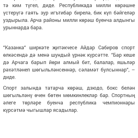
тә ким түгел, диде. Республикада милли көрәшне
үстерүгә гаять зур игътибар бирелә, бик күп бәйгеләр
уздырыла. Арча районы милли көрәш буенча алдынгы
урыннарда бара.
“Казанка“ ширкәте җитәкчесе Айдар Сабиров спорт
өлкәсендә дә менә шундый үрнәк күрсәтте. “Бар кеше
дә Арчага барып йөри алмый бит, балалар, яшьләр
рәхәтләнеп шөгыльләнсеннәр, сәламәт булсыннар“, –
диде.
Спорт залында татарча көрәш, дзюдо, бокс белән
шөгыльләнү өчен бөтен мөмкинлекләр бар. Спортның
әлеге төрләре буенча республика чемпионнары
күрсәтмә чыгышлар ясадылар.