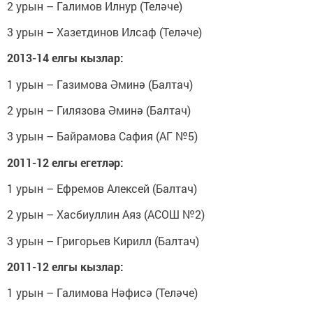
2 урын – Галимов Илнур (Теләче)
3 урын – Хазетдинов Илсаф (Теләче)
2013-14 елгы кызлар:
1 урын – Газимова Әминә (Балтач)
2 урын – Гилязова Әминә (Балтач)
3 урын – Байрамова Сафия (АГ №5)
2011-12 елгы егетләр:
1 урын – Ефремов Алексей (Балтач)
2 урын – Хасбиуллин Аяз (АСОШ №2)
3 урын – Григорьев Кирилл (Балтач)
2011-12 елгы кызлар:
1 урын – Галимова Нәфисә (Теләче)