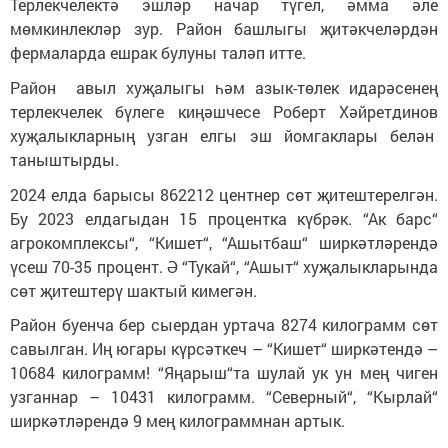
Терлекчелектә эшләр начар түгел, әмма әле
мөмкинлекләр зур. Район башлыгы җитәкчеләрдән
фермаларда ешрак булуны таләп итте.
Район авыл хуҗалыгы һәм азык-төлек идарәсенең
терлекчелек бүлеге киңәшчесе Роберт Хәйретдинов
хуҗалыкларның узган елгы эш йомгаклары белән
таныштырды.
2024 елда барысы 862212 центнер сөт җитештерелгән.
Бу 2023 елдагыдан 15 процентка күбрәк. “Ак барс“
агрокомплексы“, “Кишет“, “Ашытбаш“ ширкәтләрендә
үсеш 70-35 процент. Ә “Тукай“, “Ашыт“ хуҗалыкларында
сөт җитештерү шактый кимегән.
Район буенча бер сыердан уртача 8274 килограмм сөт
савылган. Иң югары күрсәткеч – “Кишет“ ширкәтендә –
10684 килограмм! “Яңарыш“та шулай ук ун мең чиген
узганнар – 10431 килограмм. “Северный“, “Кырлай“
ширкәтләрендә 9 мең килограммнан артык.