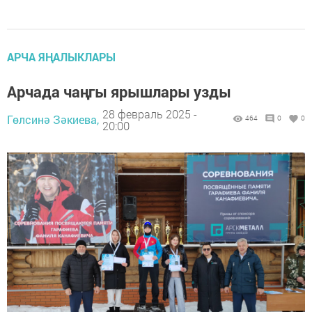
АРЧА ЯҢАЛЫКЛАРЫ
Арчада чаңгы ярышлары узды
28 февраль 2025 -
Гөлсинә Зәкиева,
464
0
0
20:00