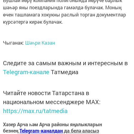
Бушлай йөрү компания полигонында йөрүче барлык
шәһәр яны поездларында гамәлдә булачак. Моның
өчен ташламага хокукны раслый торган документлар
күрсәтергә кирәк булачак.
Чыганак:
Шәһри Казан
Следите за самым важным и интересным в
Telegram-канале
Татмедиа
Читайте новости Татарстана в
национальном мессенджере MАХ:
https://max.ru/tatmedia
Хәзер Арча һәм Арча районы яңалыкларын
безнең
Telegram-каналдан
да белә аласыз