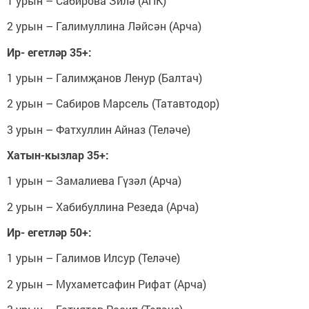
1 урын – Сабирова Зилә (АПК)
2 урын – Галимуллина Ләйсән (Арча)
Ир- егетләр 35+:
1 урын – Галимҗанов Ленур (Балтач)
2 урын – Сабиров Марсель (Татавтодор)
3 урын – Фатхуллин Айназ (Теләче)
Хатын-кызлар 35+:
1 урын – Замалиева Гүзәл (Арча)
2 урын – Хабибуллина Резеда (Арча)
Ир- егетләр 50+:
1 урын – Галимов Илсур (Теләче)
2 урын – Мухаметсафин Рифат (Арча)