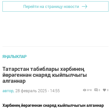
Перейти на страницу новости
ЯҢАЛЫКЛАР
Татарстан табиблары хәрбинең
йөрәгеннән снаряд кыйпылчыгы
алганнар
автор,
28 февраль 2025 - 14:55
918
0
0
Хәрбинең йөрәгеннән снаряд кыйпылчыгын алганнар