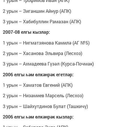
1 урын – Трофимов Иван (АПК)
2 урын – Зиганшин Айнур (АПК)
3 урын – Хабибуллин Рамазан (АПК)
2007-08 елгы кызлар:
1 урын – Нигматзянова Камилә (АГ №5)
2 урын – Хасанова Эльвира (Лесхоз)
3 урын – Ахмадеева Гүзәл (Курса-Почмак)
2006 елгы һәм өлкәнрәк егетләр:
1 урын – Хаматов Евгений (АПК)
2 урын – Низамиев Марсель (Лесхоз)
3 урын – Шайхутдинов Булат (Ташкичү)
2006 елгы һәм өлкәнрәк кызлар: