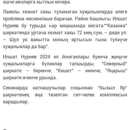
эшче көчләргә кытлык кичерә.
Лаеклы хезмәт хакы түләмәгән хуҗалыкларда әлеге
проблема кискенләшә барачак. Район башлыгы Илшат
Нуриев бу турыда һәр киңәшмәдә кисәтә.““Казанка“
ширкәтендә уртача хезмәт хакы 72 мең сум, – диде ул.
– Шул ук вакытта моның яртысын гына түләүче
хуҗалыклар да бар“.
Илшат Нуриев 2024 ел йомгаклары буенча җиңүче
хуҗалыкларга бүләкләр тапшырды. “Северный“
ширкәте – беренче, “Кишет“ – икенче, “Яңарыш“
ширкәте өченче урында.
Семинарда катнашучылар соңыннан “Кызыл Яр“
ширкәтенең яңа төзелгән сөт-челек комплексын
карадылар.