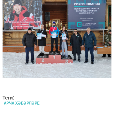
Теги:
АРЧА ХӘБӘРЛӘРЕ