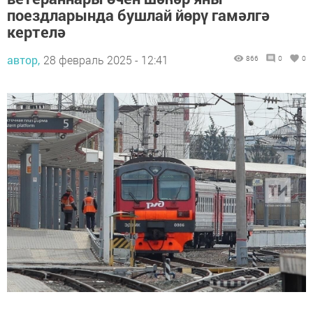
поездларында бушлай йөрү гамәлгә
кертелә
автор,
28 февраль 2025 - 12:41
866
0
0