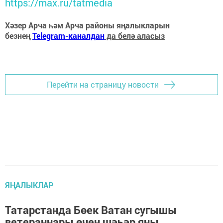
https://max.ru/tatmedia
Хәзер Арча һәм Арча районы яңалыкларын
безнең
Telegram-каналдан
да белә аласыз
Перейти на страницу новости
ЯҢАЛЫКЛАР
Татарстанда Бөек Ватан сугышы
ветераннары өчен шәһәр яны