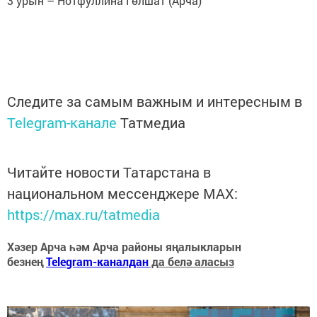
3 урын – Нотфуллина Гөлшат (Арча)
Следите за самым важным и интересным в
Telegram-канале
Татмедиа
Читайте новости Татарстана в
национальном мессенджере MАХ:
https://max.ru/tatmedia
Хәзер Арча һәм Арча районы яңалыкларын
безнең
Telegram-каналдан
да белә аласыз