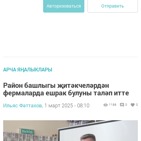
Отправить
Авторизоваться
АРЧА ЯҢАЛЫКЛАРЫ
Район башлыгы җитәкчеләрдән
фермаларда ешрак булуны таләп итте
Ильяс Фәттахов,
1 март 2025 - 08:10
1196
0
0