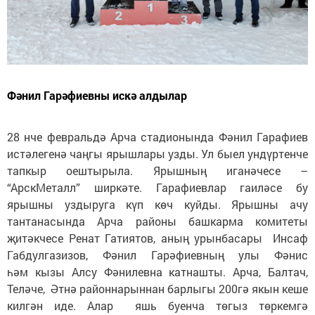
Фәнил Гарәфиевны искә алдылар
28 нче февральдә Арча стадионында Фәнил Гарафиев
истәлегенә чаңгы ярышлары узды. Ул быел ундүртенче
тапкыр оештырыла. Ярышның иганәчесе –
“АрскМеталл” ширкәте. Гарафиевлар гаиләсе бу
ярышны уздыруга күп көч куйды. Ярышны ачу
тантанасында Арча районы башкарма комитеты
җитәкчесе Ренат Гатиятов, аның урынбасары Инсаф
Габдулгазизов, Фәнил Гарәфиевның улы Фәнис
һәм кызы Алсу Фәнилевна катнашты. Арча, Балтач,
Теләче, Әтнә районнарыннан барлыгы 200гә якын кеше
килгән иде. Алар яшь буенча төгыз төркемгә