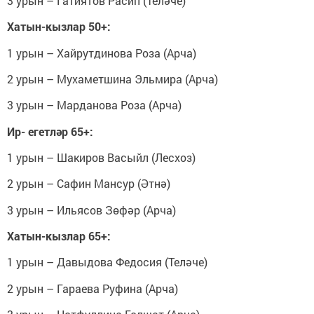
3 урын – Гатиятов Расип (Теләче)
Хатын-кызлар 50+:
1 урын – Хайрутдинова Роза (Арча)
2 урын – Мухаметшина Эльмира (Арча)
3 урын – Марданова Роза (Арча)
Ир- егетләр 65+:
1 урын – Шакиров Васыйл (Лесхоз)
2 урын – Сафин Мансур (Әтнә)
3 урын – Ильясов Зөфәр (Арча)
Хатын-кызлар 65+:
1 урын – Давыдова Федосия (Теләче)
2 урын – Гараева Руфина (Арча)