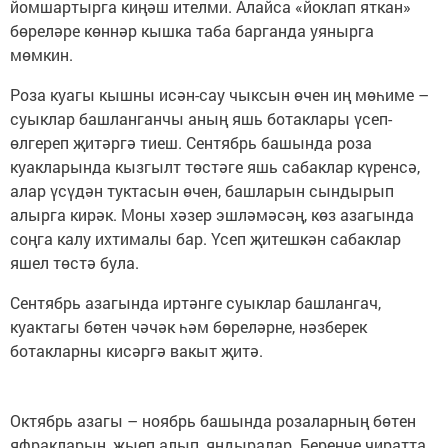
йомшартырга киңәш ителми. Алайса «йоклап яткан»
бөреләре көннәр кышка таба барганда уянырга
мөмкин.
Роза куагы кышны исән-сау чыксын өчен иң мөһиме –
суыклар башланганчы аның яшь ботаклары үсеп-
өлгереп җитәргә тиеш. Сентябрь башында роза
куакларында кызгылт төстәге яшь сабаклар күренсә,
алар үсүдән туктасын өчен, башларын сындырып
алырга кирәк. Моны хәзер эшләмәсәң, көз азагында
соңга калу ихтималы бар. Үсеп җитешкән сабаклар
яшел төстә була.
Сентябрь азагында иртәнге суыклар башлангач,
куактагы бөтен чәчәк һәм бөреләрне, нәзберек
ботакларны кисәргә вакыт җитә.
Октябрь азагы – ноябрь башында розаларның бөтен
яфракларын, җыеп алып, яндыралар. Беренче чиратта,