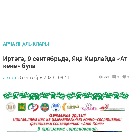
АРЧА ЯҢАЛЫКЛАРЫ
Иртәгә, 9 сентябрьдә, Яңа Кырлайда «Ат
көне» була
автор,
8 сентябрь 2023 - 09:41
786
0
0