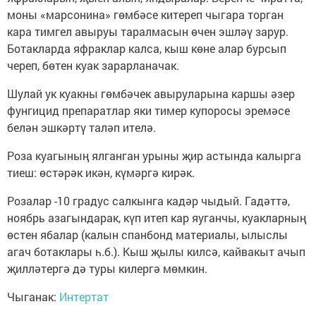
моны «марсонина» гөмбәсе китереп чыгара торган
кара тимгел авыруы таралмасын өчен эшләү зарур.
Ботакларда яфраклар калса, кыш көне алар бурсып
череп, бөтен куак зарарланачак.
Шулай ук куакны гөмбәчек авыруларына каршы әзер
фунгицид препаратлар яки тимер купоросы эремәсе
белән эшкәртү таләп ителә.
Роза куагының ялганган урыны җир астында калырга
тиеш: өстәрәк икән, күмәргә кирәк.
Розалар -10 градус салкынга кадәр чыдый. Гадәттә,
ноябрь азагындарак, күп итеп кар яуганчы, куакларның
өстен ябалар (калын спанбонд материалы, ылыслы
агач ботаклары һ.б.). Кыш җылы килсә, кайвакыт ачып
җилләтергә дә туры килергә мөмкин.
Чыганак:
Интертат