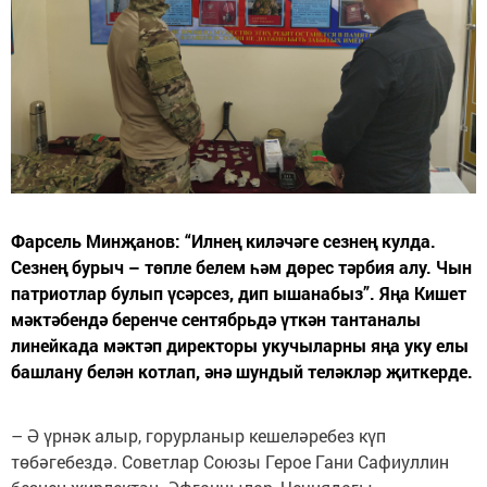
Фарсель Минҗанов: “Илнең киләчәге сезнең кулда.
Сезнең бурыч – төпле белем һәм дөрес тәрбия алу. Чын
патриотлар булып үсәрсез, дип ышанабыз”. Яңа Кишет
мәктәбендә беренче сентябрьдә үткән тантаналы
линейкада мәктәп директоры укучыларны яңа уку елы
башлану белән котлап, әнә шундый теләкләр җиткерде.
– Ә үрнәк алыр, горурланыр кешеләребез күп
төбәгебездә. Советлар Союзы Герое Гани Сафиуллин