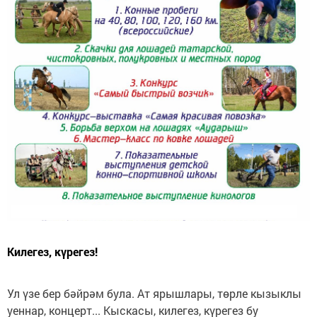
Килегез, күрегез!
Ул үзе бер бәйрәм була. Ат ярышлары, төрле кызыклы
уеннар, концерт... Кыскасы, килегез, күрегез бу