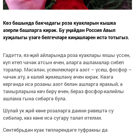
Көз башында бакчадагы роза куакларын кышка
әзерли башларга кирәк. Бу уңайдан Россия Авыл
хуҗалыгы үзәге белгечләре киңәшләрен истә тотыгыз.
Гадәттә, яз-җәй айларында роза куаклары яхшы үссен,
күп итеп чәчәк атсын өчен, аларга ашламалар сибеп
торалар. Мәсәлән, үсемлекләргә азот – үсеш, фосфор –
чәчәк ату, ә калий җимешләнү өчен кирәк. Көзгә
кергәндә исә розаны азот белән ашларга ярамый, ә
тамырларына көч бирү өчен, бераз фосфор-калийлы
ашлама гына сибәргә була.
Шулай ук җәй көне розаларга даими рәвештә су
сибәләр, көз көне исә сугару таләп ителми.
Сентябрьдән куак төпләрендәге туфракны да