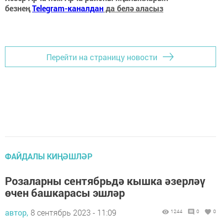
безнең
Telegram-каналдан
да белә аласыз
Перейти на страницу новости
ФАЙДАЛЫ КИҢӘШЛӘР
Розаларны сентябрьдә кышка әзерләү
өчен башкарасы эшләр
автор,
8 сентябрь 2023 - 11:09
1244
0
0