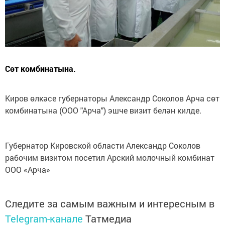
Сөт комбинатына.
Киров өлкәсе губернаторы Александр Соколов Арча сөт
комбинатына (ООО "Арча") эшче визит белән килде.
Губернатор Кировской области Александр Соколов
рабочим визитом посетил Арский молочный комбинат
ООО «Арча»
Следите за самым важным и интересным в
Telegram-канале
Татмедиа