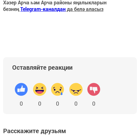
Хәзер Арча һәм Арча районы яңалыкларын
безнең
Telegram-каналдан
да белә аласыз
Оставляйте реакции
0
0
0
0
0
Расскажите друзьям