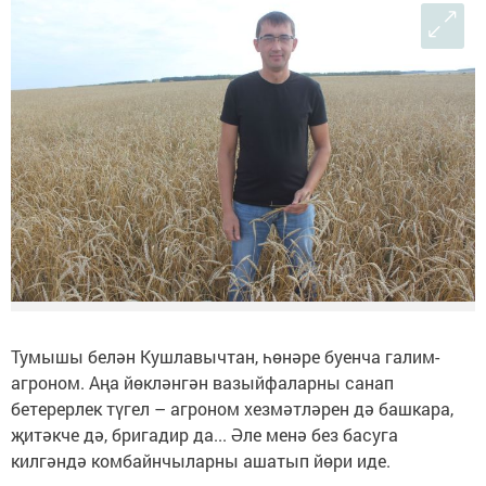
Тумышы белән Кушлавычтан, һөнәре буенча галим-
агроном. Аңа йөкләнгән вазыйфаларны санап
бетерерлек түгел – агроном хезмәтләрен дә башкара,
җитәкче дә, бригадир да... Әле менә без басуга
килгәндә комбайнчыларны ашатып йөри иде.