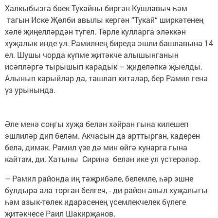
Халкыбызга бөек Тукайны биргән Кушлавыч һәм
тагын Иске Җөлби авылы кергән “Тукай“ ширкәтенең
хәле җиңелләрдән түгел. Төрле кулларга эләккән
хуҗалык инде ул. Рамилнең биредә эшли башлавына 14
ел. Шушы чорда күпме җитәкче алышынганын
исәпләргә тырышып карадык – җиделәпкә җыелды.
Алынып карыйлар да, ташлап китәләр, бер Рамил генә
үз урынында.
Әле менә соңгы хуҗа белән хәйран гына килешеп
эшлиләр дип беләм. Акчасын да арттырган, кадерен
белә, димәк. Рамил үзе дә мин өйгә кунарга гына
кайтам, ди. Хатыны Сиринә белән ике ул үстерәләр.
– Рамил районда иң тәҗрибәле, белемле, һәр эшне
булдыра ала торган белгеч, - ди район авыл хуҗалыгы
һәм азык-төлек идарәсенең үсемлекчелек бүлеге
җитәкчесе Раил Шакирҗанов.