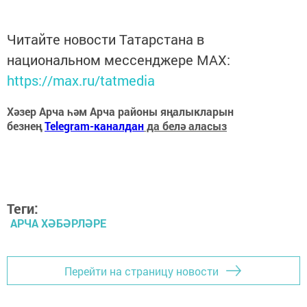
Читайте новости Татарстана в
национальном мессенджере MАХ:
https://max.ru/tatmedia
Хәзер Арча һәм Арча районы яңалыкларын
безнең
Telegram-каналдан
да белә аласыз
Теги:
АРЧА ХӘБӘРЛӘРЕ
Перейти на страницу новости