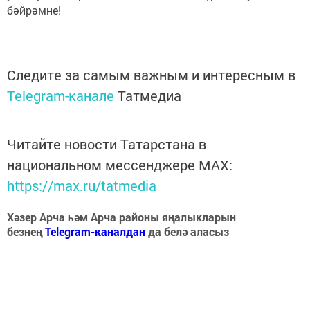
бәйрәмне!
Следите за самым важным и интересным в
Telegram-канале
Татмедиа
Читайте новости Татарстана в
национальном мессенджере MАХ:
https://max.ru/tatmedia
Хәзер Арча һәм Арча районы яңалыкларын
безнең
Telegram-каналдан
да белә аласыз