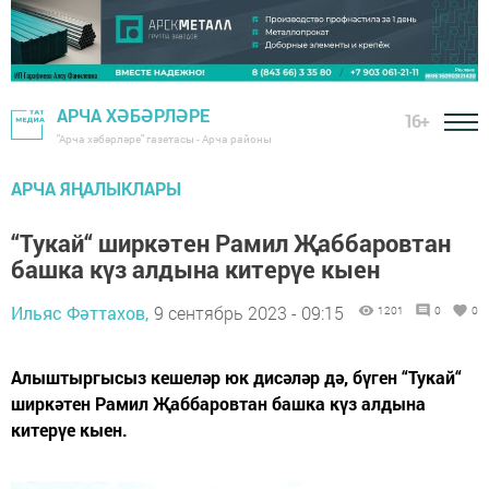
АРЧА ХӘБӘРЛӘРЕ
16+
"Арча хәбәрләре" газетасы - Арча районы
АРЧА ЯҢАЛЫКЛАРЫ
“Тукай“ ширкәтен Рамил Җаббаровтан
башка күз алдына китерүе кыен
Ильяс Фәттахов,
9 сентябрь 2023 - 09:15
1201
0
0
Алыштыргысыз кешеләр юк дисәләр дә, бүген “Тукай“
ширкәтен Рамил Җаббаровтан башка күз алдына
китерүе кыен.