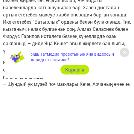
безнең җирлектән. Әфганчылар, Чечнядагы
бәрелешләрдә катнашучылар бар. Хәзер дистәдән
артык егетебез махсус хәрби операция барган зонада.
Ике егетебез “Батырлык” ордены белән бүләкләнде. Тик,
кызганыч, һәлак булганнан соң. Алмаз Сәлахиев белән
Фирдүс Гарипов истәлеге безнең күңелләрдә озак
сакланыр, – диде Яңа Кишет авыл җирлеге башлыгы,
үзе дә әфганчы Фаяз Әхмәдуллин.
Яшь Татмедиа проектының яңа видеосын
карадыгызмы әле?
Бу көнне Яңа Кишет мәктәбендә махсус хәрби
Карарга
операциядә хезмәт иткәннәргә багышланган музей
почмагы ачылды.
– Шундый ук музей почмак-лары Кәче, Арчаның өченче,
җиденче мәктәпләрендә булдырылды, – диде район
мәгариф идарәсе методисты Алия Фәйзрахманова. –
Сез батыр егетләр белем алган мәктәптә укыйсыз.
Алар яу кырында сынатмады һәм сынатмый.
Авылдашлары һәлак булган егетләрне онытмаячак. Сез
дә илебезнең лаеклы гражданнары булып үсәрсез, дип