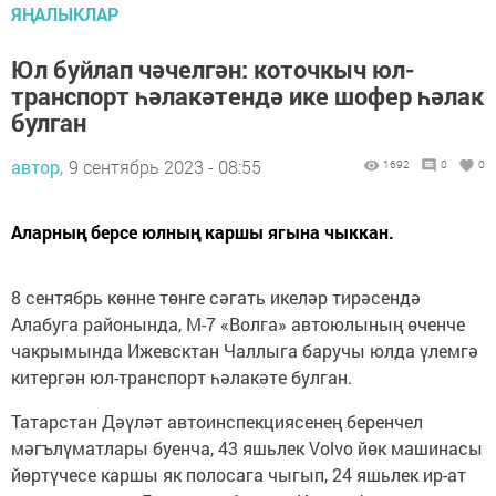
ЯҢАЛЫКЛАР
Юл буйлап чәчелгән: коточкыч юл-
транспорт һәлакәтендә ике шофер һәлак
булган
автор,
9 сентябрь 2023 - 08:55
1692
0
0
Аларның берсе юлның каршы ягына чыккан.
8 сентябрь көнне төнге сәгать икеләр тирәсендә
Алабуга районында, М-7 «Волга» автоюлының өченче
чакрымында Ижевсктан Чаллыга баручы юлда үлемгә
китергән юл-транспорт һәлакәте булган.
Татарстан Дәүләт автоинспекциясенең беренчел
мәгълүматлары буенча, 43 яшьлек Volvo йөк машинасы
йөртүчесе каршы як полосага чыгып, 24 яшьлек ир-ат