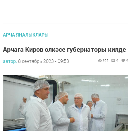
АРЧА ЯҢАЛЫКЛАРЫ
Арчага Киров өлкәсе губернаторы килде
автор,
8 сентябрь 2023 - 09:53
955
0
0