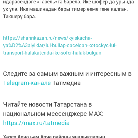
идарәсендәге «Газель»гә бәрелә. Ике шофер да урында
ук үлә. Ике машинадан бары тимер өеме генә калган.
Тикшерү бара.
https://shahrikazan.ru/news/kyiskacha-
ya%D2%A3alyiklar/iul-builap-cacelgan-kotockyc-iul-
transport-halakatenda-ike-sofer-halak-bulgan
Следите за самым важным и интересным в
Telegram-канале
Татмедиа
Читайте новости Татарстана в
национальном мессенджере MАХ:
https://max.ru/tatmedia
Хәзер Арча һәм Арча районы яңалыкларын