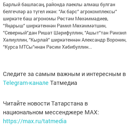
Барлый башласаң, районда лаеклы алмаш булган
белгечләр аз түгел икән: “Ак барс“ агрокомплексы“
ширкәте баш агрономы Рөстәм Мөхәммәдиев,
“Яңарыш“ ширкәтеннән Рамил Мөхәммәтшин,
“Северный“дан Ришат Шәрифуллин, “Ашыт“тан Рәмзил
Хәлиуллин, “Кырлай“ ширкәтеннән Александр Воронин,
“Курса МТСы“ннан Рәсим Хәбибуллин...
Следите за самым важным и интересным в
Telegram-канале
Татмедиа
Читайте новости Татарстана в
национальном мессенджере MАХ:
https://max.ru/tatmedia