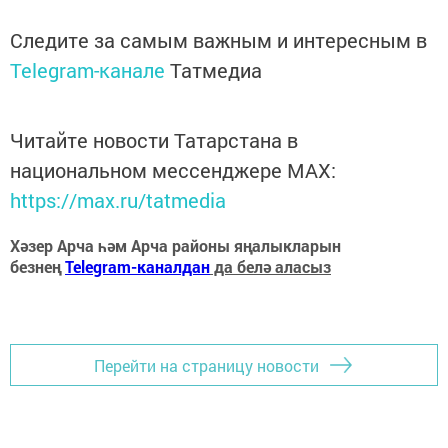
Следите за самым важным и интересным в
Telegram-канале
Татмедиа
Читайте новости Татарстана в
национальном мессенджере MАХ:
https://max.ru/tatmedia
Хәзер Арча һәм Арча районы яңалыкларын
безнең
Telegram-каналдан
да белә аласыз
Перейти на страницу новости