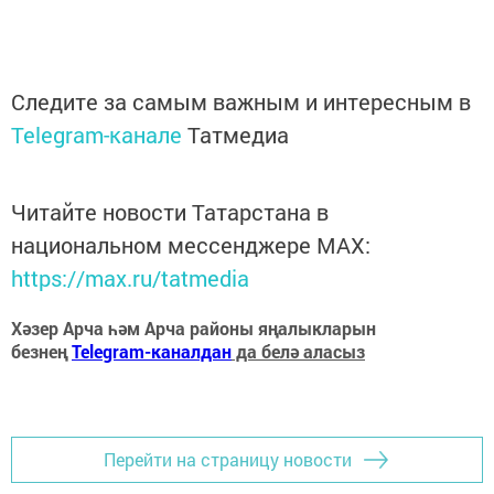
Следите за самым важным и интересным в
Telegram-канале
Татмедиа
Читайте новости Татарстана в
национальном мессенджере MАХ:
https://max.ru/tatmedia
Хәзер Арча һәм Арча районы яңалыкларын
безнең
Telegram-каналдан
да белә аласыз
Перейти на страницу новости