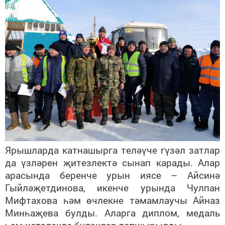
Ярышларда катнашырга теләүче гүзәл затлар
да үзләрен җитезлектә сынап карады. Алар
арасында беренче урын иясе – Айсинә
Гыйләҗетдинова, икенче урында Чулпан
Мифтахова һәм өчлекне тәмамлаучы Айназ
Минһаҗева булды. Аларга диплом, медаль