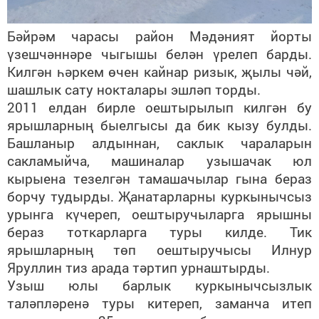
Бәйрәм чарасы район Мәдәният йорты
үзешчәннәре чыгышы белән үрелеп барды.
Килгән һәркем өчен кайнар ризык, җылы чәй,
шашлык сату нокталары эшләп торды.
2011 елдан бирле оештырылып килгән бу
ярышларның быелгысы да бик кызу булды.
Башланыр алдыннан, саклык чараларын
сакламыйча, машиналар узышачак юл
кырыена тезелгән тамашачылар гына бераз
борчу тудырды. Җанатарларны куркынычсыз
урынга күчереп, оештыручыларга ярышны
бераз тоткарларга туры килде. Тик
ярышларның төп оештыручысы Илнур
Яруллин тиз арада тәртип урнаштырды.
Узыш юлы барлык куркынычсызлык
таләпләренә туры китереп, заманча итеп