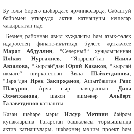
Бу юлы бирегә шәһәрдәге ярминкәләрдә, Сабантуй
бәйрәмен үткәрүдә актив катнашучы кешеләр
чакырылган иде.
Безнең районнан авыл хуҗалыгы һәм азык-төлек
идарәсенең финанс-икътисад бүлеге җитәкчесе
Марат Абдуллин
, “Северный“ хуҗалыгыннан
Илһам Нургалиев
, “Яңарыш“тан
Наилә
Авзалова
, “Кырлай“дан
Юрий Казаков
, “Кырлай
икмәге“ ширкәтеннән
Зилә Шәйхетдинова
,
“Заря“дан
Ирек Закирҗанов
, Ашытбаштан
Рәис
Шәкүров
, Арча сыр заводыннан
Динә
Әхмәтханова
, шәхси эшмәкәр
Альберт
Галәветдинов
катнашты.
Казан шәһәре мэры
Илсур Метшин
бәйрәм
кунакларына Татарстан башкаласы тормышында
актив катнашулары, шәһәрнең мөһим проект һәм