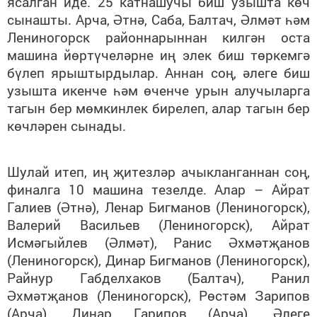
ясалган иде. 25 катнашучы биш узышта көч
сынашты. Арча, Әтнә, Саба, Балтач, Әлмәт һәм
Лениногорск районнарыннан килгән оста
машина йөртүчеләрне иң элек биш төркемгә
бүлеп ярыштырдылар. Аннан соң, әлеге биш
узышта икенче һәм өченче урын алучыларга
тагын бер мөмкинлек бирелеп, алар тагын бер
көчләрен сынады.
Шулай итеп, иң җитезләр ачыкланганнан соң,
финалга 10 машина тезелде. Алар – Айрат
Галиев (Әтнә), Ленар Бигманов (Лениногорск),
Валерий Васильев (Лениногорск), Айрат
Исмәгыйлев (Әлмәт), Ранис Әхмәтҗанов
(Лениногорск), Динар Бигманов (Лениногорск),
Райнур Габделхаков (Балтач), Ранил
Әхмәтҗанов (Лениногорск), Рөстәм Зарипов
(Арча), Динар Гарипов (Арча). Әлеге