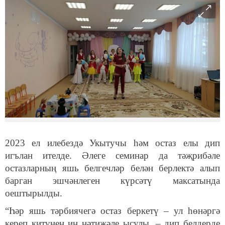
2023 ел илебездә Укытучы һәм остаз елы дип
игълан ителде. Әлеге семинар да тәҗрибәле
остазларның яшь белгечләр белән берлектә алып
барган эшчәнлеген күрсәтү максатында
оештырылды.
“Һәр яшь тәрбиячегә остаз беркетү – ул һөнәргә
кереп китүнең иң нәтиҗәле ысулы, – дип белдерде