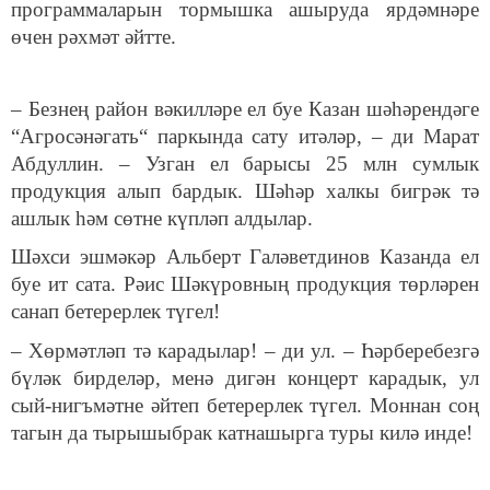
программаларын тормышка ашыруда ярдәмнәре
өчен рәхмәт әйтте.
– Безнең район вәкилләре ел буе Казан шәһәрендәге
“Агросәнәгать“ паркында сату итәләр, – ди Марат
Абдуллин. – Узган ел барысы 25 млн сумлык
продукция алып бардык. Шәһәр халкы бигрәк тә
ашлык һәм сөтне күпләп алдылар.
Шәхси эшмәкәр Альберт Галәветдинов Казанда ел
буе ит сата. Рәис Шәкүровның продукция төрләрен
санап бетерерлек түгел!
– Хөрмәтләп тә карадылар! – ди ул. – Һәрберебезгә
бүләк бирделәр, менә дигән концерт карадык, ул
сый-нигъмәтне әйтеп бетерерлек түгел. Моннан соң
тагын да тырышыбрак катнашырга туры килә инде!