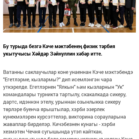
Бу турыда безгә Кәче мәктәбенең физик тәрбия
укытучысы Хәйдәр Зәйнуллин хәбәр итте.
Ватанны саклаучылар коне унаеннан Кэче мэктэбендэ
"Егетлэрме, кызлармы?" дип исемлэнгэн чара
уткэрелде. Егетлэрнен "Ялкын" һәм кызларнын "Ук"
командалары турникта тартылу, скакалкада сикеру,
дартс, идэннэн этелу, урыннан озынлыкка сикеру
төрлэре буенча ярыштылар, хэрби эзерлек
кунекмэлэрен курсэттелэр, викторина сорауларына
жаваплар бирделэр. Кичэбезнен кунагы - хэрби
хезмэтен Чечня сугышында утэп кайткан,
янгын вакытында бала гомерен коткарып калган Кэче