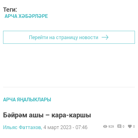
Теги:
АРЧА ХӘБӘРЛӘРЕ
Перейти на страницу новости
АРЧА ЯҢАЛЫКЛАРЫ
Бәйрәм ашы – кара-каршы
Ильяс Фаттахов,
4 март 2023 - 07:46
929
0
0