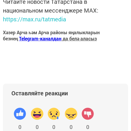
Читайте новости Татарстана в
национальном мессенджере MАХ:
https://max.ru/tatmedia
Хәзер Арча һәм Арча районы яңалыкларын
безнең
Telegram-каналдан
да белә аласыз
Оставляйте реакции
0
0
0
0
0