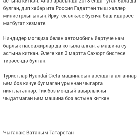
астына киткән. Алар арасында 2018 елда туган бала да
булган, дип хәбәр итә Россия Гадәттән тыш хәлләр
министрлыгының Иркутск өлкәсе буенча баш идарәсе
матбугат хезмәте.
Ниндидер могҗиза белән автомобиль йөртүче һәм
барлык пассажирлар да котыла алган, ә машина су
астына киткән. Әлеге хәл 3 мартта Сахюрт бистәсе
тирәсендә булган.
Туристлар Hyundai Creta машинасын арендага алганнар
һәм боз кичүе булмаган урыннан чыгарга
ниятләгәннәр. Тик боз мондый авырлыкны
чыдатмаган һәм машина боз астына киткән.
Чыганак: Ватаным Татарстан