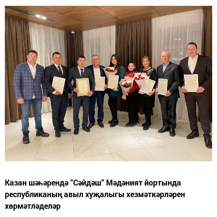
Казан шәһәрендә “Сәйдәш“ Мәдәният йортында
республиканың авыл хуҗалыгы хезмәткәрләрен
хөрмәтләделәр