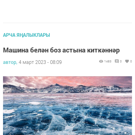
АРЧА ЯҢАЛЫКЛАРЫ
Машина белән боз астына киткәннәр
автор,
4 март 2023 - 08:09
1483
0
0