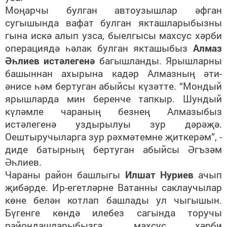
Моңарчы булган автоузышлар әфган
сугышында вафат булган якташларыбызны
гына искә алып узса, быелгысы махсус хәрби
операциядә һәлак булган якташыбыз
Алмаз
Әһлиев истәлегенә
багышланды. Ярышларны
башыннан ахырына кадәр Алмазның әти-
әнисе һәм бертуган абыйсы күзәтте. “Мондый
ярышларда мин беренче тапкыр. Шундый
күләмле чараның безнең Алмазыбыз
истәлегенә уздырылуы зур дәрәҗә.
Оештыручыларга зур рәхмәтемне җиткерәм”, -
диде батырның бертуган абыйсы Әгъзәм
Әһлиев.­
Чараны район башлыгы
Илшат Нуриев
ачып
җибәрде. Ир-егетләрне Ватанны саклаучылар
көне белән котлап башлады ул чыгышын.
Бүгенге көндә илебез сагында торучы
райондашларыбызга, махсус хәрби