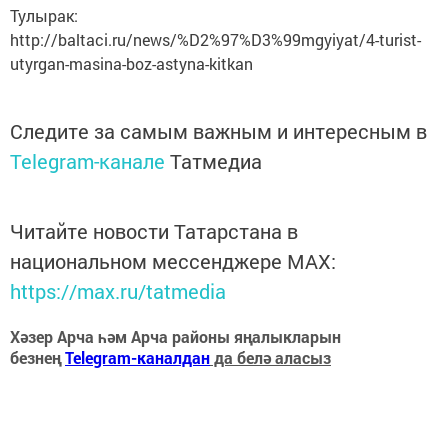
Тулырак:
http://baltaci.ru/news/%D2%97%D3%99mgyiyat/4-turist-
utyrgan-masina-boz-astyna-kitkan
Следите за самым важным и интересным в
Telegram-канале
Татмедиа
Читайте новости Татарстана в
национальном мессенджере MАХ:
https://max.ru/tatmedia
Хәзер Арча һәм Арча районы яңалыкларын
безнең
Telegram-каналдан
да белә аласыз