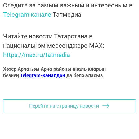
Следите за самым важным и интересным в
Telegram-канале
Татмедиа
Читайте новости Татарстана в
национальном мессенджере MАХ:
https://max.ru/tatmedia
Хәзер Арча һәм Арча районы яңалыкларын
безнең
Telegram-каналдан
да белә аласыз
Перейти на страницу новости