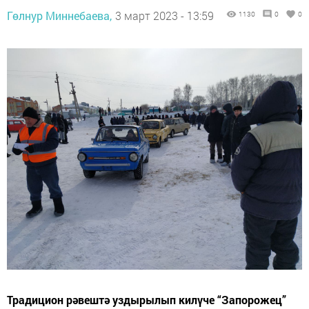
Гөлнур Миннебаева,
3 март 2023 - 13:59
1130
0
0
Традицион рәвештә уздырылып килүче “Запорожец”