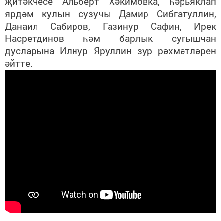
җитәкчесе Альберт Хәкимовка, һәрьяклап
ярдәм кулын сузучы Дамир Сибгатуллин,
Данаил Сабиров, Газинур Сафин, Ирек
Насретдинов һәм барлык сугышчан
дусларына Илнур Яруллин зур рәхмәтләрен
әйтте.