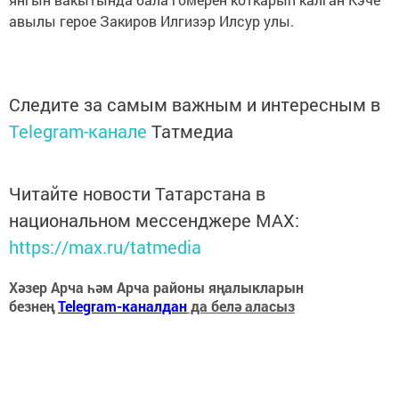
авылы герое Закиров Илгизэр Илсур улы.
Следите за самым важным и интересным в
Telegram-канале
Татмедиа
Читайте новости Татарстана в
национальном мессенджере MАХ:
https://max.ru/tatmedia
Хәзер Арча һәм Арча районы яңалыкларын
безнең
Telegram-каналдан
да белә аласыз