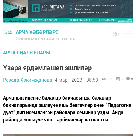
АРЧА ХӘБӘРЛӘРЕ
16+
"Арча хәбәрләре" газетасы - Арча районы
АРЧА ЯҢАЛЫКЛАРЫ
Үзара ярдәмләшеп эшлиләр
Резеда Хәкимҗанова,
4 март 2023 - 08:50
860
0
0
Арчаның икенче балалар бакчасында балалар
бакчаларында эшләүче яшь белгечләр өчен “Педагогик
дуэт” дип исемләнгән районара семинар узды. Анда
районда эшләүче яшь тәрбиячеләр катнашты.