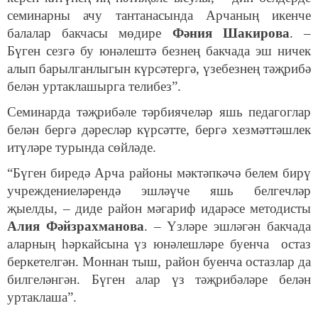
семинарны ачу тантанасында Арчаның икенче
балалар бакчасы мөдире
Фәния Шакирова
. –
Бүген сезгә бу юнәлештә безнең бакчада эш ничек
алып барылганлыгын күрсәтергә, үзебезнең тәҗрибә
белән уртаклашырга телибез”.
Семинарда тәҗрибәле тәрбиячеләр яшь педагоглар
белән бергә дәресләр күрсәтте, бергә хезмәттәшлек
итүләре турында сөйләде.
“Бүген биредә Арча районы мәктәпкәчә белем бирү
учреждениеләрендә эшләүче яшь белгечләр
җыелды, – диде район мәгариф идарәсе методис
ты
Алия Фәйзрахманова
. – Үзләре эшләгән бакчада
аларның һәркайсына үз юнәлешләре буенча остаз
беркетелгән. Моннан тыш, район буенча остазлар да
билгеләнгән. Бүген алар үз тәҗрибәләре белән
уртаклаша”.