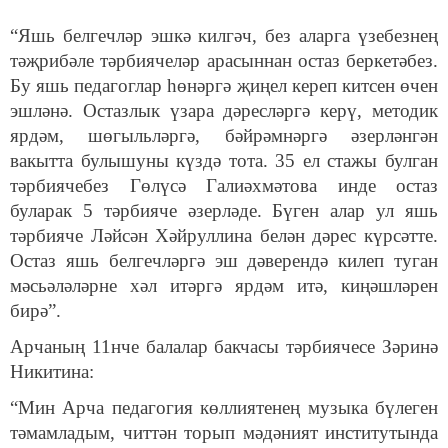
“Яшь белгечләр эшкә килгәч, без аларга үзебезнең
тәҗрибәле тәрбиячеләр арасыннан остаз беркетәбез.
Бу яшь педагоглар һөнәргә җиңел кереп китсен өчен
эшләнә. Остазлык үзара дәресләргә керү, методик
ярдәм, шөгыльләргә, бәйрәмнәргә әзерләнгән
вакытта булышуны күздә тота. 35 ел стажы булган
тәрбиячебез Гөлүсә Галиәхмәтова инде остаз
буларак 5 тәрбияче әзерләде. Бүген алар ул яшь
тәрбияче Ләйсән Хәйруллина белән дәрес күрсәтте.
Остаз яшь белгечләргә эш дәверендә килеп туган
мәсьәләләрне хәл итәргә ярдәм итә, киңәшләрен
бирә”.
Арчаның 11нче балалар бакчасы тәрбиячесе Зәринә
Никитина:
“Мин Арча педагогия көллиятенең музыка бүлеген
тәмамладым, читтән торып мәдәният институтында