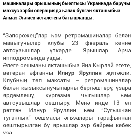
машиналары ярышының быелгысы Украинада баручы
махсус хәрби операциядә һәлак булган якташыбыз
Алмаз Әһлиев истәлегенә багышланды.
“Запорожец”лар һәм ретромашиналар белән
мавыгучылар клубы 23 февраль көнне
автоузышлар үткәрде. Ярышлар Арча
ипподромында узды.
Әлеге оешманы якташыбыз Яңа Кырлай егете,
ветеран әфганчы
Илнур Яруллин
җитәкли.
Клубның төп максаты – ретромашиналар
белән кызыксынучыларны берләштерү, үзара
ярдәмләшү, күргәзмә чыгышлар һәм
автоузышлар оештыру. Менә инде 13 ел
рәттән Илнур Яруллин һәм “Сугышчан
туганлык” оешмасы әгъзалары тарафыннан
оештырылган бу ярышлар зур бәйрәм кебек
уза.