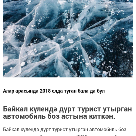
Алар арасында 2018 елда туган бала да бул
Байкал күлендә дүрт турист утырган
автомобиль боз астына киткән.
Байкал күлендә дүрт турист утырган автомобиль боз