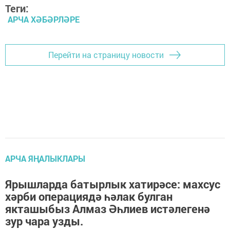
Теги:
АРЧА ХӘБӘРЛӘРЕ
Перейти на страницу новости
АРЧА ЯҢАЛЫКЛАРЫ
Ярышларда батырлык хатирәсе: махсус
хәрби операциядә һәлак булган
якташыбыз Алмаз Әһлиев истәлегенә
зур чара узды.