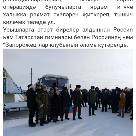
операциядә булучыларга ярдәм итүче
халыкка рәхмәт сүзләрен җиткереп, тыныч
киләчәк теләде ул.
Узышларга старт бирелер алдыннан Россия
һәм Татарстан гимннары белән Россиянең һәм
“Запорожец”лар клубының әләме күтәрелде.