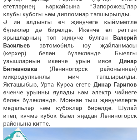
егетләрнең һәркайсына
“Запорожец”лар
клубы кубогы һәм дипломнар тапшырылды.
Ә иң алдынгы өч җиңүчегә кыйммәтле
бүләкләр дә бирелде. Икенче ел рәттән
ярышларның төп җиңүче булган
Валерий
Васильев
автомобиль юу җайланмасы
(керхер) белән бүләкләнде. Быелгы
узышларның икенче урын иясе
Динар
Бигмановка
(Лениногорск районыннан)
микродулкынлы мич тапшырылды.
Якташыбыз, Урта Курса егете
Динар Гарипов
өченче урынны яулады һәм электр чәйнеге
белән бүләкләнде. Моннан тыш җиңүчеләргә
медальләр һәм кубоклар бирелде. Шулай
итеп, күчмә кубок быел яңадан Лениногорск
районына китте.