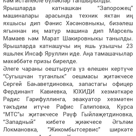
һәм истәлекле бүләкләр тапшырылды.
Ярышларда катнашкан “Запорожец
”
машиналары арасында техник яктан иң
яхшысы дип Фәнис Хәсәновныкы, бизәлеш
ягыннан иң матур машина дип Марсель
Мамаев һәм Марат Шакировныкы танылды.
Ярышларда катнашучы иң яшь узышчы 23
яшьлек Инсаф Яруллин иде. Аңа тамашачылар
мәхәббәте призы бирелде.
Әлеге чараны оештыруга үз өлешен кертүче
“Сугышчан туганлык” оешмасы җитәкчесе
Сергей Баһаветдиновка, запастагы офицер
Фердинант Кавиевка, ЮХИДИ хезмәткәре
Рәдис Гарифуллинга, эвакуатор хезмәтен
тәкъдим итүче Рафис Галиповка, Курса
“МТС”ы җитәкчесе Рәүф Гыйләҗетдиновка,
“Западный” кибете җиәкчесе Әгъләм
Локмановка, "Жикомбытсервис" ширкәте