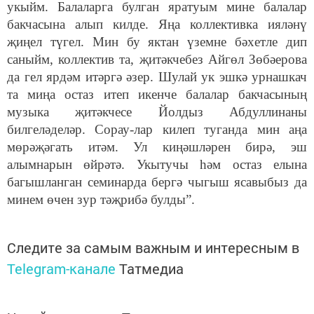
укыйм. Балаларга булган яратуым мине балалар
бакчасына алып килде. Яңа коллективка ияләнү
җиңел түгел. Мин бу яктан үземне бәхетле дип
саныйм, коллектив та, җитәкчебез Айгөл Зөбәерова
да гел ярдәм итәргә әзер. Шулай ук эшкә урнашкач
та миңа остаз итеп икенче балалар бакчасының
музыка җитәкчесе Йолдыз Абдуллинаны
билгеләделәр. Сорау-лар килеп туганда мин аңа
мөрәҗәгать итәм. Ул киңәшләрен бирә, эш
алымнарын өйрәтә. Укытучы һәм остаз елына
багышланган семинарда бергә чыгыш ясавыбыз да
минем өчен зур тәҗрибә булды”.
Следите за самым важным и интересным в
Telegram-канале
Татмедиа