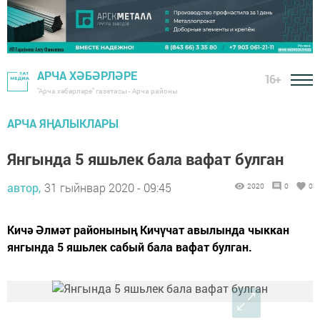
АРЧА ХӘБӘРЛӘРЕ
16+
"Арча хәбәрләре" газетасы - Арча районы
АРЧА ЯҢАЛЫКЛАРЫ
Янгында 5 яшьлек бала вафат булган
автор,
31 гыйнвар 2020 - 09:45
2020
0
0
Кичә Әлмәт районының Кичүчат авылында чыккан
янгында 5 яшьлек сабый бала вафат булган.