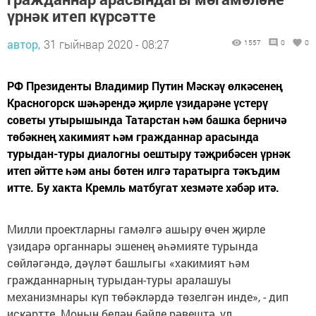
үрнәк итеп күрсәтте
автор,
31 гыйнвар 2020 - 08:27
1557
0
0
РФ Президенты Владимир Путин Мәскәү өлкәсенең
Красногорск шәһәрендә җирле үзидарәне үстерү
советы утырышында Татарстан һәм башка берничә
төбәкнең хакимият һәм гражданнар арасында
турыдан-туры диалогны оештыру тәҗрибәсен үрнәк
итеп әйтте һәм аны бөтен илгә таратырга тәкъдим
итте. Бу хакта Кремль матбугат хезмәте хәбәр итә.
Милли проектларны гамәлгә ашыру өчен җирле
үзидарә органнары эшенең әһәмияте турында
сөйләгәндә, дәүләт башлыгы «хакимият һәм
гражданнарның турыдан-туры аралашуы
механизмнары күп төбәкләрдә төзелгән инде», - дип
искәртте. Моның белән бәйле рәвештә, ул