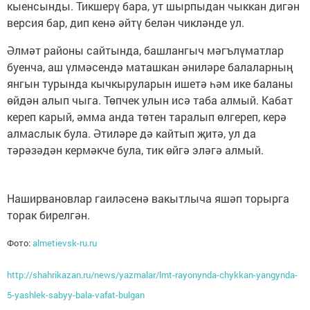
кыенсынды. Тикшерү бара, ут шырпыдан чыккан дигән
версия бар, дип кенә әйтү белән чикләнде ул.
Әлмәт районы сайтында, башлангыч мәгълүматлар
буенча, аш үлмәсендә маташкан әниләре балаларның
янгын турында кычкыруларын ишетә һәм ике баланы
өйдән алып чыга. Төпчек улын исә таба алмый. Кабат
кереп карый, әмма анда төтен таралып өлгереп, керә
алмаслык була. Әтиләре дә кайтып җитә, ул да
тәрәзәдән кермәкче була, тик өйгә эләгә алмый.
Наширвановлар гаиләсенә вакытлыча яшәп торырга
торак бирелгән.
Фото:
almetievsk-ru.ru
http://shahrikazan.ru/news/yazmalar/lmt-rayonynda-chykkan-yangynda-
5-yashlek-sabyy-bala-vafat-bulgan