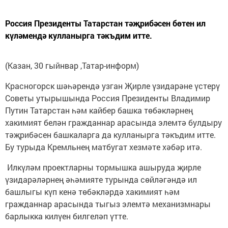
Россия Президенты Татарстан тәҗрибәсен бөтен ил
күләмендә кулланырга тәкъдим итте.
(Казан, 30 гыйнвар ,Татар-информ)
Красногорск шәһәрендә узган Җирле үзидарәне үстерү
Советы утырышында Россия Президенты Владимир
Путин Татарстан һәм кайбер башка төбәкләрнең
хакимият белән гражданнар арасында элемтә булдыру
тәҗрибәсен башкаларга да кулланырга тәкъдим итте.
Бу турыда Кремльнең матбугат хезмәте хәбәр итә.
Илкүләм проектларны тормышка ашыруда җирле
үзидарәләрнең әһәмияте турында сөйләгәндә ил
башлыгы күп кенә төбәкләрдә хакимият һәм
гражданнар арасында тыгыз элемтә механизмнары
барлыкка килүен билгеләп үтте.