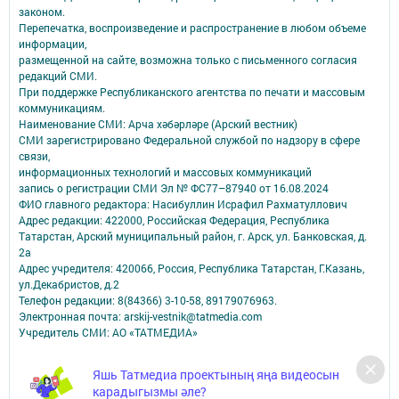
законом.
Перепечатка, воспроизведение и распространение в любом объеме
информации,
размещенной на сайте, возможна только с письменного согласия
редакций СМИ.
При поддержке Республиканского агентства по печати и массовым
коммуникациям.
Наименование СМИ: Арча хәбәрләре (Арский вестник)
СМИ зарегистрировано Федеральной службой по надзору в сфере
связи,
информационных технологий и массовых коммуникаций
запись о регистрации СМИ Эл № ФС77–87940 от 16.08.2024
ФИО главного редактора: Насибуллин Исрафил Рахматуллович
Адрес редакции: 422000, Российская Федерация, Республика
Татарстан, Арский муниципальный район, г. Арск, ул. Банковская, д.
2а
Адрес учредителя: 420066, Россия, Республика Татарстан, Г.Казань,
ул.Декабристов, д.2
Телефон редакции: 8(84366) 3-10-58, 89179076963.
Электронная почта: arskij-vestnik@tatmedia.com
Учредитель СМИ: АО «ТАТМЕДИА»
Антикоррупционная политика
Яшь Татмедиа проектының яңа видеосын
АО «ТАТМЕДИА» использует «cookie»
для персонализации сервисов и
карадыгызмы әле?
удобства пользователей сайтом.