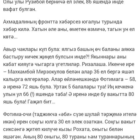
Олы улы Рузибой берничә ел элек, 86 яшендә инде
вафат булган.
Ахмадалиның фронтта хәбәрсез югалуы турында
хәбәр килә. Хатын әле аны, өметен өзмичә, тагын ун ел
көтә...
Авыр чаклары күп була: ялгыз башың өч баланы аякка
бастыру ничек җиңел булсын инде?! Якыннары аны
кабат кияүгә чыгарга үгетлиләр. Ризалаша. Икенче ире
– Махкамбой Мирзокулов белән алар 36 ел бергә яшәп
калырга өлгерәләр. Алар өйләнешкәндә Фотимага – 58,
ә иренә 72 яшь була. Уртак 5 балалары туа! Иң кечкенә
улын ул 66 (!) яшендә таба! Ә иренә инде бу вакытта 80
яшь була! Гаҗәп бит...
Фотима-очи (таджикча «әби» сүзе шулай тәрҗемә ителә
икән) ирен соңгы юлга 30 ел элек озаткан. Соңгы вакыт
сиксәнгә җитеп килүче кызы Рохата, оныгы белән
яшәгән. Аның 80 оныгы, 80 тураны һәм тураннарының