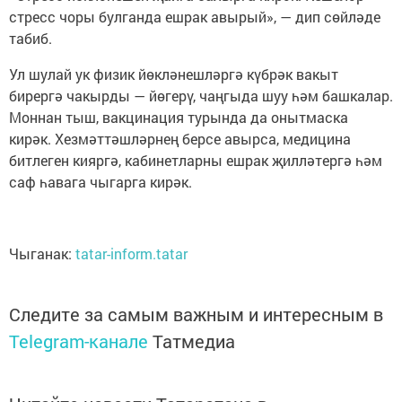
стресс чоры булганда ешрак авырый», — дип сөйләде
табиб.
Ул шулай ук физик йөкләнешләргә күбрәк вакыт
бирергә чакырды — йөгерү, чаңгыда шуу һәм башкалар.
Моннан тыш, вакцинация турында да онытмаска
кирәк. Хезмәттәшләрнең берсе авырса, медицина
битлеген кияргә, кабинетларны ешрак җилләтергә һәм
саф һавага чыгарга кирәк.
Чыганак:
tatar-inform.tatar
Следите за самым важным и интересным в
Telegram-канале
Татмедиа