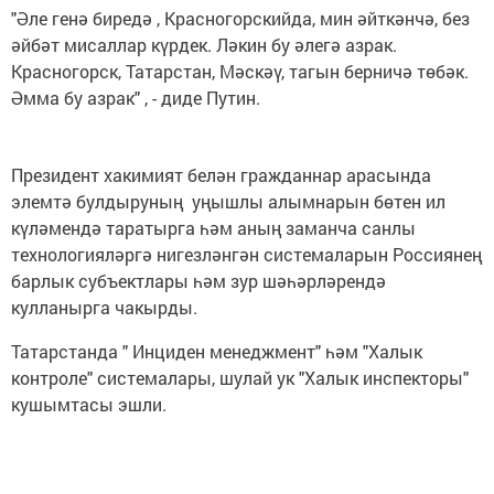
"Әле генә биредә , Красногорскийда, мин әйткәнчә, без
әйбәт мисаллар күрдек. Ләкин бу әлегә азрак.
Красногорск, Татарстан, Мәскәү, тагын берничә төбәк.
Әмма бу азрак" , - диде Путин.
Президент хакимият белән гражданнар арасында
элемтә булдыруның уңышлы алымнарын бөтен ил
күләмендә таратырга һәм аның заманча санлы
технологияләргә нигезләнгән системаларын Россиянең
барлык субъектлары һәм зур шәһәрләрендә
кулланырга чакырды.
Татарстанда " Инциден менеджмент" һәм "Халык
контроле" системалары, шулай ук "Халык инспекторы"
кушымтасы эшли.