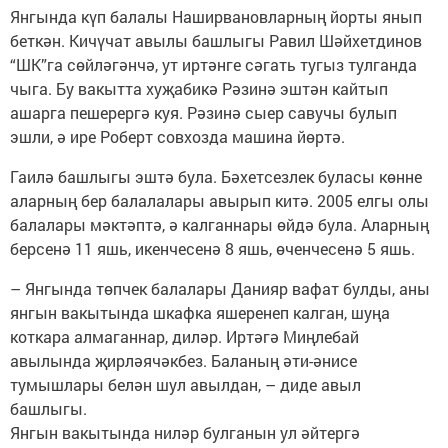
Янгында күп балалы Наширвановларның йорты янып
беткән. Кичүчат авылы башлыгы Равил Шәйхетдинов
“ШК”га сөйләгәнчә, ут иртәнге сәгать тугыз тулганда
чыга. Бу вакытта хуҗабикә Рәзинә эштән кайтып
ашарга пешерергә куя. Рәзинә сыер савучы булып
эшли, ә ире Роберт совхозда машина йөртә.
Гаилә башлыгы эштә була. Бәхетсезлек буласы көнне
аларның бер балалалары авырып китә. 2005 елгы олы
балалары мәктәптә, ә калганнары өйдә була. Аларның
берсенә 11 яшь, икенчесенә 8 яшь, өченчесенә 5 яшь.
– Янгында төпчек балалары Данияр вафат булды, аны
янгын вакытында шкафка яшеренеп калган, шуңа
коткара алмаганнар, диләр. Иртәгә Миңлебай
авылында җирләячәкбез. Баланың әти-әнисе
тумышлары белән шул авылдан, – диде авыл
башлыгы.
Янгын вакытында ниләр булганын ул әйтергә