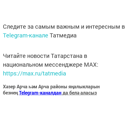
Следите за самым важным и интересным в
Telegram-канале
Татмедиа
Читайте новости Татарстана в
национальном мессенджере MАХ:
https://max.ru/tatmedia
Хәзер Арча һәм Арча районы яңалыкларын
безнең
Telegram-каналдан
да белә аласыз