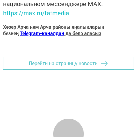
национальном мессенджере MАХ:
https://max.ru/tatmedia
Хәзер Арча һәм Арча районы яңалыкларын
безнең
Telegram-каналдан
да белә аласыз
Перейти на страницу новости