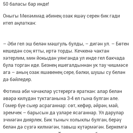
50 баласы бар инде!
Оныгы Мөхәммәд әбинең озак яшәү серен бик гади
итеп аңлаткан:
– Әби гел эш белән мәшгуль булды, – дигән ул. – Бөтен
кешедән соң ятты, иртә торды. Кечкенә чактан
хәтерлим, мин йокыдан уянганда ул инде гел бакчада
була торган иде. Безнең ишегалдыннан ук тау чишмәсе
ага – аның озак яшәвенең сере, бәлки, шушы су белән
дә бәйледер.
Фотима әби чәчәкләр үстерергә яраткан: алар белән
әвәрә килүдән туктаганына 3-4 ел гына булган әле.
Гомер буе сыер асраганнар: сөт, кефир, әйрән, май,
эремчек – барысын да үзләре ясаганнар. Ул дарулар
эчмәгән диярлек. Бик тыныч холыклы булган, берәү
белән дә сүзгә килмәгән, тавыш күтәрмәгән. Беркемгә