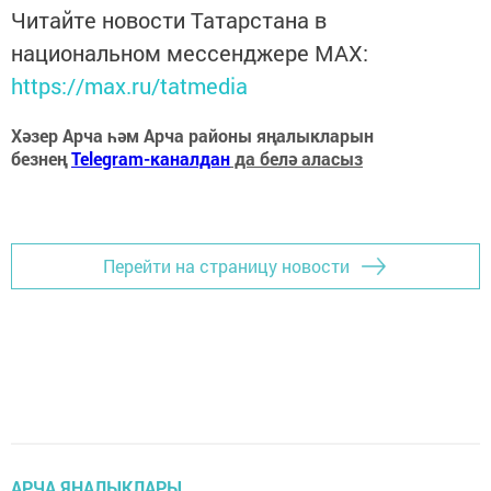
Читайте новости Татарстана в
национальном мессенджере MАХ:
https://max.ru/tatmedia
Хәзер Арча һәм Арча районы яңалыкларын
безнең
Telegram-каналдан
да белә аласыз
Перейти на страницу новости
АРЧА ЯҢАЛЫКЛАРЫ