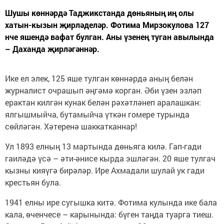
Шушы көннәрдә Таджикстанда дөньяның иң олы
хатын-кызын җирләделәр. Фотима Мирзокулова 127
нче яшендә вафат булган. Аны үзенең туган авылында
– Даханда җирләгәннәр.
Ике ел элек, 125 яше тулган көннәрдә аның белән
журналист очрашып әңгәмә корган. Әби үзен эзләп
ерактан килгән кунак белән рәхәтләнеп аралашкан:
ялгышмыйча, бутамыйча үткән гомере турында
сөйләгән. Хәтеренә шаккатканнар!
Ул 1893 елның 13 мартында дөньяга килә. Гап-гади
гаиләдә үсә – әти-әнисе кырда эшләгән. 20 яше тулгач
кызны кияүгә бирәләр. Ире Ахмадали шулай ук гади
крестьян була.
1941 елны ире сугышка китә. Фотима кулында ике бала
кала, өченчесе – карынында: бүген таңда туарга тиеш.