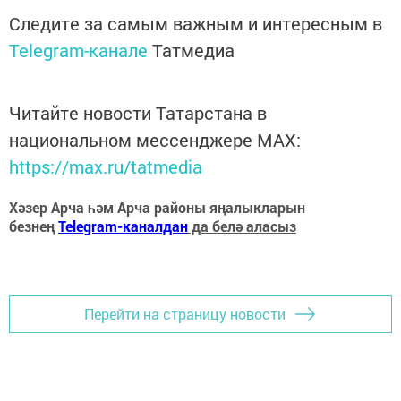
Следите за самым важным и интересным в
Telegram-канале
Татмедиа
Читайте новости Татарстана в
национальном мессенджере MАХ:
https://max.ru/tatmedia
Хәзер Арча һәм Арча районы яңалыкларын
безнең
Telegram-каналдан
да белә аласыз
Перейти на страницу новости