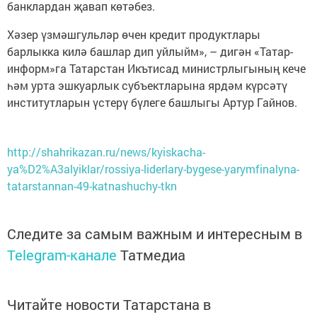
банклардан җавап көтәбез.
Хәзер үзмәшгульләр өчен кредит продуктлары
барлыкка килә башлар дип уйлыйм», – дигән «Татар-
информ»га Татарстан Икътисад министрлыгының кече
һәм урта эшкуар­лык субъектларына ярдәм күрсәтү
институтларын үстерү бүлеге башлыгы Артур Гайнов.
http://shahrikazan.ru/news/kyiskacha-
ya%D2%A3alyiklar/rossiya-liderlary-bygese-yarymfinalyna-
tatarstannan-49-katnashuchy-tkn
Следите за самым важным и интересным в
Telegram-канале
Татмедиа
Читайте новости Татарстана в