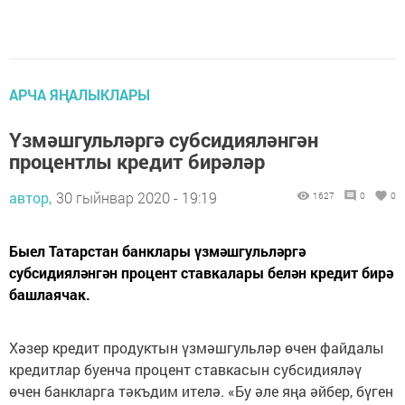
АРЧА ЯҢАЛЫКЛАРЫ
Үзмәшгульләргә субсидияләнгән
процентлы кредит бирәләр
автор,
30 гыйнвар 2020 - 19:19
1627
0
0
Быел Татарстан банклары үзмәшгульләргә
субсидияләнгән процент ставкалары белән кредит бирә
башлаячак.
Хәзер кредит продуктын үзмәшгульләр өчен файдалы
кредитлар буенча процент ставкасын субсидияләү
өчен банкларга тәкъдим ителә. «Бу әле яңа әйбер, бүген