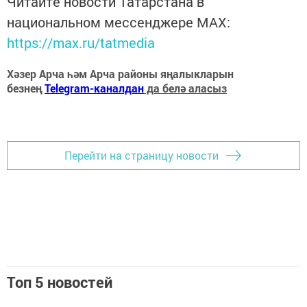
Читайте новости Татарстана в
национальном мессенджере MАХ:
https://max.ru/tatmedia
Хәзер Арча һәм Арча районы яңалыкларын
безнең
Telegram-каналдан
да белә аласыз
Перейти на страницу новости
Топ 5 новостей