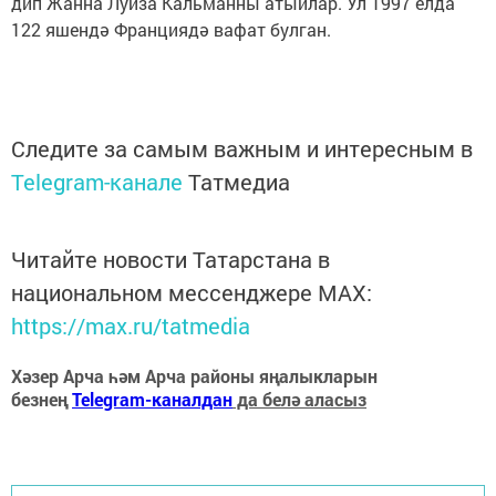
дип Жанна Луиза Кальманны атыйлар. Ул 1997 елда
122 яшендә Франциядә вафат булган.
Следите за самым важным и интересным в
Telegram-канале
Татмедиа
Читайте новости Татарстана в
национальном мессенджере MАХ:
https://max.ru/tatmedia
Хәзер Арча һәм Арча районы яңалыкларын
безнең
Telegram-каналдан
да белә аласыз