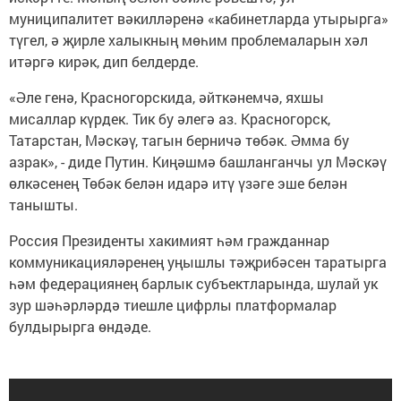
муниципалитет вәкилләренә «кабинетларда утырырга»
түгел, ә җирле халыкның мөһим проблемаларын хәл
итәргә кирәк, дип белдерде.
«Әле генә, Красногорскида, әйткәнемчә, яхшы
мисаллар күрдек. Тик бу әлегә аз. Красногорск,
Татарстан, Мәскәү, тагын берничә төбәк. Әмма бу
азрак», - диде Путин. Киңәшмә башланганчы ул Мәскәү
өлкәсенең Төбәк белән идарә итү үзәге эше белән
танышты.
Россия Президенты хакимият һәм гражданнар
коммуникацияләренең уңышлы тәҗрибәсен таратырга
һәм федерациянең барлык субъектларында, шулай ук
зур шәһәрләрдә тиешле цифрлы платформалар
булдырырга өндәде.