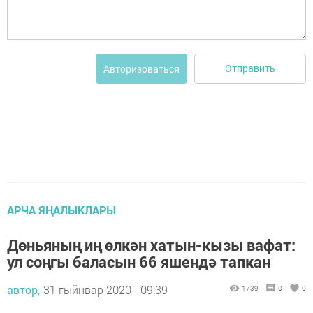
Отправить
Авторизоваться
АРЧА ЯҢАЛЫКЛАРЫ
Дөньяның иң өлкән хатын-кызы вафат:
ул соңгы баласын 66 яшендә тапкан
автор,
31 гыйнвар 2020 - 09:39
1739
0
0