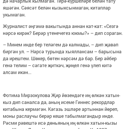
дә начарлык кылмаган. Тирә-күршеләре белән тату
яшәгән. Сәясәт белән кызыксынмаган, китаплар
укымаган.
Журналист әңгәмә вакытында аннан кат-кат: «Сезгә
нәрсә кирәк? Берәр үтенечегез юкмы?» – дип сораган.
– Минем инде бер теләгем дә калмады, – дип җавап
биргән ул. – Нәрсә турында хыяллансам – барысына
да ирештем. Шөкер, бөтен нәрсәм дә бар. Бер әйбер
генә телим – сәгате җиткәч, җиңел генә үлеп китә
алсам икән...
Фотима Мирзокулова Җир йөзендәге иң өлкән хатын-
кыз дип саналса да, аның исеме Гиннес рекордлар
китабына кермәгән. Кәгазь эшләре артыннан йөреп,
моны раслаучы берәр кеше табылмагандыр инде.
Рәсми рәвештә исә дөньяның иң өлкән хатын-кызы