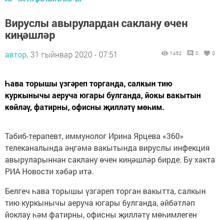
Вируслы авырулардан саклану өчен
киңәшләр
автор,
31 гыйнвар 2020 - 07:51
1452
0
0
Һава торышы үзгәреп торганда, салкын тию
куркынычы аеруча югары булганда, йокы вакытын
көйләү, фатирны, офисны җилләтү мөһим.
Табиб-терапевт, иммунолог Ирина Ярцева «360»
телеканалында әңгәмә вакытында вируслы инфекция
авыруларыннан саклану өчен киңәшләр бирде. Бу хакта
РИА Новости хәбәр итә.
Белгеч һава торышы үзгәреп торган вакытта, салкын
тию куркынычы аеруча югары булганда, әйбәтләп
йоклау һәм фатирны, офисны җилләтү мөһимлеген