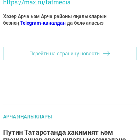
https://max.ru/tatmedia
Хәзер Арча һәм Арча районы яңалыкларын
безнең
Telegram-каналдан
да белә аласыз
Перейти на страницу новости
АРЧА ЯҢАЛЫКЛАРЫ
Путин Татарстанда хакимият һәм
гражданнар арасындагы мөгамәләне