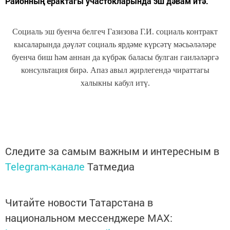
Районның ерактагы участокларында эш дәвам итә.
Социаль эш буенча белгеч Газизова Г.И. социаль контракт
кысаларында дәүләт социаль ярдәме күрсәтү мәсьәләләре
буенча биш һәм аннан да күбрәк баласы булган гаиләләргә
консультация бирә. Апаз авыл җирлегендә чираттагы
халыкны кабул итү.
Следите за самым важным и интересным в
Telegram-канале
Татмедиа
Читайте новости Татарстана в
национальном мессенджере MАХ: