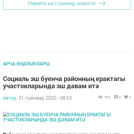
Перейти на страницу новости
АРЧА ЯҢАЛЫКЛАРЫ
Социаль эш буенча районның ерактагы
участокларында эш дәвам итә
автор,
31 гыйнвар 2020 - 08:53
1522
0
0