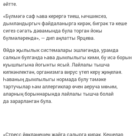
әйтте.
«Бүлмәгә саф һава керергә тиеш, һичшиксез,
дымландыргыч файдаланырга кирәк, бигрәк тә кеше
сигез сәгать дәвамында була торган йокы
бүлмәләрендә», — дип аңлатты Ярцева.
Өйдә җылылык системалары эшләгәндә, урамда
салкын булганда һава дымлылыгы кими, бу исә борын
куышлыгына йогынты ясый. Лайлалы тышча
кипкәнлектән, организмга вирус үтеп керү җиңеләя.
Һаваның дымлылыгы нормада булу тәмәке
тартучылар һәм аллергиклар өчен аеруча мөһим,
аларның борыннарында лайлалы тышча болай
да зарарланган була.
«Стресс йөкләнешен җайга салырга кирәк. Кешеләр