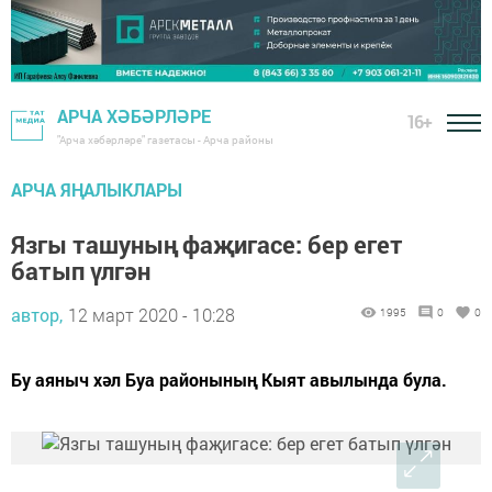
АРЧА ХӘБӘРЛӘРЕ
16+
"Арча хәбәрләре" газетасы - Арча районы
АРЧА ЯҢАЛЫКЛАРЫ
Язгы ташуның фаҗигасе: бер егет
батып үлгән
автор,
12 март 2020 - 10:28
1995
0
0
Бу аяныч хәл Буа районының Кыят авылында була.