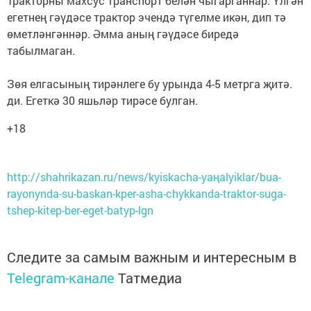
Тракторны махсус транспорт белән чыгарганнар. Үлгән
егетнең гәүдәсе трактор эчендә түгелме икән, дип тә
өметләнгәннәр. Әмма аның гәүдәсе биредә
табылмаган.
Зөя елгасының тирәнлеге бу урында 4-5 метрга җитә.
ди. Егеткә 30 яшьләр тирәсе булган.
+18
http://shahrikazan.ru/news/kyiskacha-yaңalyiklar/bua-
rayonynda-su-baskan-kper-asha-chykkanda-traktor-suga-
tshep-kitep-ber-eget-batyp-lgn
Следите за самым важным и интересным в
Telegram-канале
Татмедиа