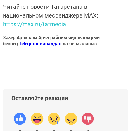
Читайте новости Татарстана в
национальном мессенджере MАХ:
https://max.ru/tatmedia
Хәзер Арча һәм Арча районы яңалыкларын
безнең
Telegram-каналдан
да белә аласыз
Оставляйте реакции