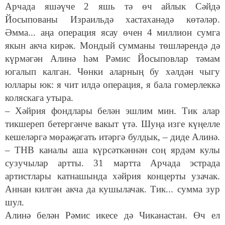
Арчада яшәүче 2 яшь тә өч айлык Сәйдә
Йосыпованы Израильдә хастаханәдә көтәләр.
Әмма... аңа операция ясау өчен 4 миллион сумга
якын акча кирәк. Мондый сумманы төшләрендә дә
күрмәгән Алинә һәм Рәмис Йосыповлар тәмам
югалып калган. Чөнки аларның бу хәлдән чыгу
юллары юк: я чит илдә операция, я бала гомерлеккә
коляскага утыра.
– Хәйрия фондлары белән эшлим мин. Тик алар
тикшереп бетергәнче вакыт үтә. Шуңа изге күңелле
кешеләргә мөрәҗәгать итәргә булдык, – диде Алинә.
– ТНВ каналы аша күрсәткәннән соң ярдәм кулы
сузучылар артты. 31 мартта Арчада эстрада
артистлары катнашында хәйрия концерты узачак.
Аннан килгән акча да кушылачак. Тик... сумма зур
шул.
Алинә белән Рәмис икесе дә Чиканастан. Өч ел