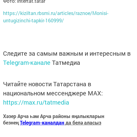
Фото: intertat.tatar
https://kiziltan.rbsmi.ru/articles/raznoe/Monisi-
untugizinchi-tapkir-160999/
Следите за самым важным и интересным в
Telegram-канале
Татмедиа
Читайте новости Татарстана в
национальном мессенджере MАХ:
https://max.ru/tatmedia
Хәзер Арча һәм Арча районы яңалыкларын
безнең
Telegram-каналдан
да белә аласыз