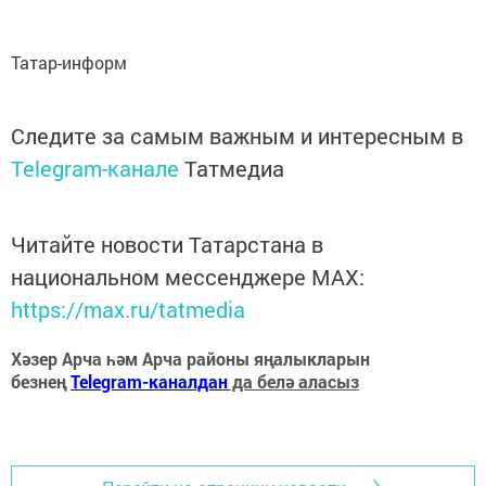
Татар-информ
Следите за самым важным и интересным в
Telegram-канале
Татмедиа
Читайте новости Татарстана в
национальном мессенджере MАХ:
https://max.ru/tatmedia
Хәзер Арча һәм Арча районы яңалыкларын
безнең
Telegram-каналдан
да белә аласыз