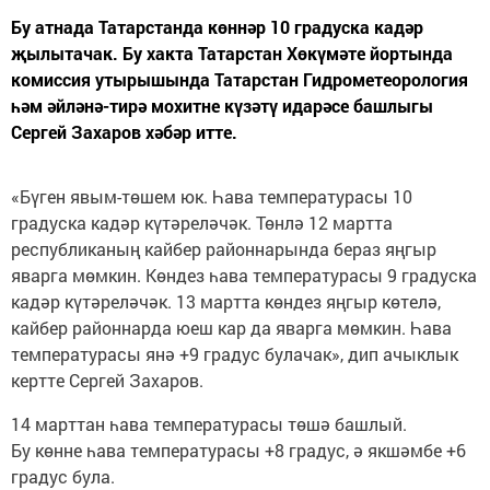
Бу атнада Татарстанда көннәр 10 градуска кадәр
җылытачак. Бу хакта Татарстан Хөкүмәте йортында
комиссия утырышында Татарстан Гидрометеорология
һәм әйләнә-тирә мохитне күзәтү идарәсе башлыгы
Сергей Захаров хәбәр итте.
«Бүген явым-төшем юк. Һава температурасы 10
градуска кадәр күтәреләчәк. Төнлә 12 мартта
республиканың кайбер районнарында бераз яңгыр
яварга мөмкин. Көндез һава температурасы 9 градуска
кадәр күтәреләчәк. 13 мартта көндез яңгыр көтелә,
кайбер районнарда юеш кар да яварга мөмкин. Һава
температурасы янә +9 градус булачак», дип ачыклык
кертте Сергей Захаров.
14 марттан һава температурасы төшә башлый.
Бу көнне һава температурасы +8 градус, ә якшәмбе +6
градус була.