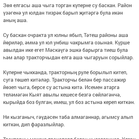
Зөя елгасы аша чыга торган күперне су баскан. Район
үзәгенә ул юлдан тизрәк барып җитәргә була икән
аның аша.
Су баскан очракта ул юлны ябып, Тәтеш районы аша
йөриләр, әмма ул юл унбиш чакрымга озыная. Күрше
авылдан ике егет Мәскәүгә эшкә барырга тиеш була
һәм алар тракторчыдан елга аша чыгаруын сорыйлар.
Күперне чыкканда, тракторның руле борылып китеп,
суга төшеп китәләр. Тракторчы белән бер пассажир
йөзеп чыга, берсе су астына китә. Исемен атарга
теләмәгән Кыят авылы кешесе безгә сөйләгәнчә,
кырыйда боз булган, имеш, ул боз астына кереп киткән.
Ни кызганыч, гәүдәсен таба алмаганнар, агымсу алып
киткән, дип фаразлыйлар.