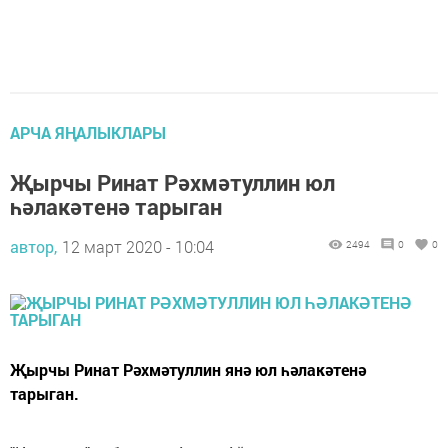
АРЧА ЯҢАЛЫКЛАРЫ
Җырчы Ринат Рәхмәтуллин юл
һәлакәтенә тарыган
автор,
12 март 2020 - 10:04
2494
0
0
Җырчы Ринат Рәхмәтуллин янә юл һәлакәтенә
тарыган.