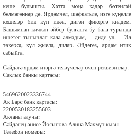
кеше булышты. Хәтта моңа кадәр бөтенләй
белмәгәннәр дә. Ярдәмчел, шәфкатьле, изге күңелле
кешеләр бик күп икән, дигән фикергә килдем.
Башымнан кичкән әйбер булганга бу бала турында
ишетеп тынычлап кала алмадым, – диде ул. – Ил
төкерсә, күл җыела, диләр. Әйдәгез, ярдәм итик
сабыйга.
Сәйдәгә ярдәм итәргә теләүчеләр өчен реквизитлар.
Саклык банкы картасы:
5469620023336744
Ак Барс банк картасы:
2200530183255603
Акчаны алучы:
Сәйдәнең әнисе Йосыпова Алинә Мәхмүт кызы
Телефон номеры: