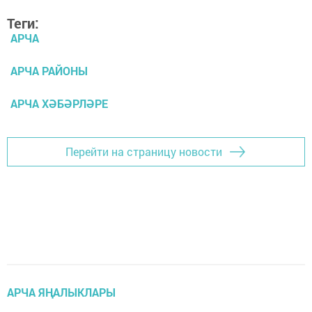
Теги:
АРЧА
АРЧА РАЙОНЫ
АРЧА ХӘБӘРЛӘРЕ
Перейти на страницу новости
АРЧА ЯҢАЛЫКЛАРЫ