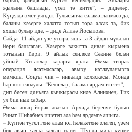
барып, файдасын күргән кешеләрдән. “Аяклары
җылына башлады, үсеп тә китте”, – диделәр.
Күңелдә өмет уянды. Тулысынча сәламәтләнмәсә дә,
баланы хәзерге халәттә тотып тора алсак та, бик
яхшы булыр иде, – диде Алинә Йосыпова.
Сәйдә 11 айдан үзе утыра, яшь тә 3 айдан мүкәләп
йөри башлаган. Хәзерге вакытта диван кырыена
тотынып йөри. 9 айлык сеңлесе Сәкинә белән
уйный. Китаплар карарга ярата. Әмма тизрәк
операция ясатмасалар, авыру катлауланырга
мөмкин. Соңгы чик – инвалид коляскасы. Монда
һәр көн санаулы. “Кешеләр, балама ярдәм итегез”, –
дип бөтен дөньяга кычкырасы килә Алинәнең. Тик
ул бик нык сабыр.
Әмма аның йөрәк авазын Арчада беренче булып
Ринат Шиһабиев ишетеп ала һәм ярдәмгә ашыга.
– Күптән түгел генә апам юл һәлакәтенә эләгеп, үзем
бик авыр хәлдә калган идем. Шунда миңа күпме