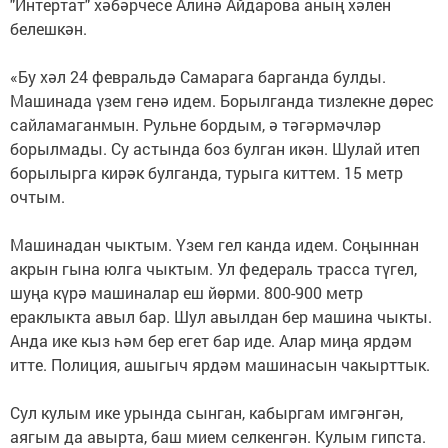
"Интертат" хәбәрчесе Алинә Айдарова аның хәлен
белешкән.
«Бу хәл 24 февральдә Самарага барганда булды.
Машинада үзем генә идем. Борылганда тизлекне дөрес
сайламаганмын. Рульне бордым, ә тәгәрмәчләр
борылмады. Су астында боз булган икән. Шулай итеп
борылырга кирәк булганда, турыга киттем. 15 метр
очтым.
Машинадан чыктым. Үзем гел канда идем. Соңыннан
акрын гына юлга чыктым. Ул федераль трасса түгел,
шуңа күрә машиналар еш йөрми. 800-900 метр
ераклыкта авыл бар. Шул авылдан бер машина чыкты.
Анда ике кыз һәм бер егет бар иде. Алар миңа ярдәм
итте. Полиция, ашыгыч ярдәм машинасын чакырттык.
Сул кулым ике урында сынган, кабыргам имгәнгән,
аягым да авырта, баш мием селкенгән. Кулым гипста.