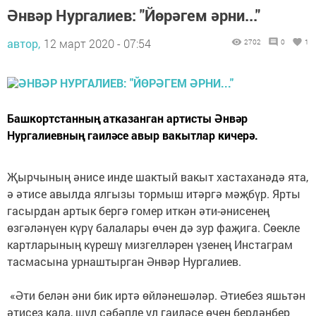
Әнвәр Нургалиев: "Йөрәгем әрни..."
автор,
12 март 2020 - 07:54
2702
0
1
Башкортстанның атказанган артисты Әнвәр
Нургалиевның гаиләсе авыр вакытлар кичерә.
Җырчының әнисе инде шактый вакыт хастаханәдә ята,
ә әтисе авылда ялгызы тормыш итәргә мәҗбүр. Ярты
гасырдан артык бергә гомер иткән әти-әнисенең
өзгәләнүен күрү балалары өчен дә зур фаҗига. Сөекле
картларының күрешү мизгелләрен үзенең Инстаграм
тасмасына урнаштырган Әнвәр Нургалиев.
«Әти белән әни бик иртә өйләнешәләр. Әтиебез яшьтән
әтисез кала, шул сәбәпле ул гаиләсе өчен бердәнбер