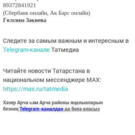
89372841921
(Сбербанк онлайн, Ак Барс онлайн)
Гөлсинә Зәкиева
Следите за самым важным и интересным в
Telegram-канале
Татмедиа
Читайте новости Татарстана в
национальном мессенджере MАХ:
https://max.ru/tatmedia
Хәзер Арча һәм Арча районы яңалыкларын
безнең
Telegram-каналдан
да белә аласыз