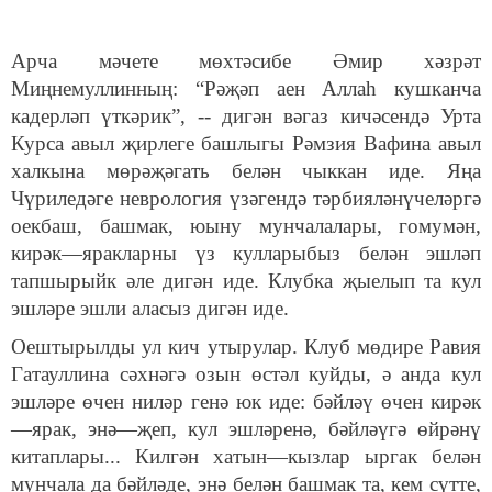
Арча мәчете мөхтәсибе Әмир хәзрәт
Миңнемуллинның: “Рәҗәп аен Аллаһ кушканча
кадерләп үткәрик”, -- дигән вәгаз кичәсендә Урта
Курса авыл җирлеге башлыгы Рәмзия Вафина авыл
халкына мөрәҗәгать белән чыккан иде. Яңа
Чүриледәге неврология үзәгендә тәрбияләнүчеләргә
оекбаш, башмак, юыну мунчалалары, гомумән,
кирәк—яракларны үз кулларыбыз белән эшләп
тапшырыйк әле дигән иде. Клубка җыелып та кул
эшләре эшли аласыз дигән иде.
Оештырылды ул кич утырулар. Клуб мөдире Равия
Гатауллина сәхнәгә озын өстәл куйды, ә анда кул
эшләре өчен ниләр генә юк иде: бәйләү өчен кирәк
—ярак, энә—җеп, кул эшләренә, бәйләүгә өйрәнү
китаплары... Килгән хатын—кызлар ыргак белән
мунчала да бәйләде, энә белән башмак та, кем сүтте,