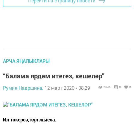
Перейти на страницу новости
АРЧА ЯҢАЛЫКЛАРЫ
“Балама ярдәм итегез, кешеләр”
Румия Надршина,
12 март 2020 - 08:29
3646
0
0
Ил төкерсә, күл җыела.