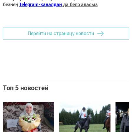
безнең
Telegram-каналдан
да белә аласыз
Перейти на страницу новости
Топ 5 новостей