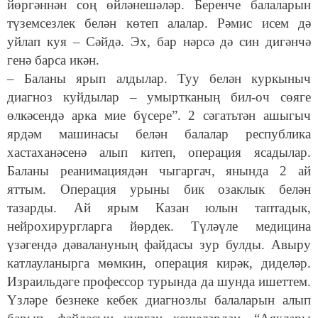
йөргәннән соң өйләнешәләр. Беренче балаларын
түземсезлек белән көтеп алалар. Рәмис исем дә
уйлап куя – Сәйдә. Эх, бар нәрсә дә син дигәнчә
генә барса икән.
– Баланы ярып алдылар. Туу белән куркыныч
диагноз куйдылар – умыртканың бил-оч сөяге
өлкәсендә арка мие бүсере”. 2 сәгатьтән ашыгыч
ярдәм машинасы белән балалар республика
хастаханәсенә алып китеп, операция ясадылар.
Баланы реанимациядән чыгаргач, янында 2 ай
яттым. Операция урыны бик озаклык белән
тазарды. Ай ярым Казан юлын таптадык,
нейрохирургларга йөрдек. Түләүле медицина
үзәгендә дәвалануның файдасы зур булды. Авыру
катлауланырга мөмкин, операция кирәк, диделәр.
Израильдәге профессор турында да шунда ишеттем.
Үзләре безнеке кебек диагнозлы балаларын алып