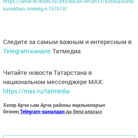
https://omet-rb.rbsmi.ru/articles/kh-vef-kh-t-r/Koronaviursli-
kunakhan--imerelg-n-157614/
Следите за самым важным и интересным в
Telegram-канале
Татмедиа
Читайте новости Татарстана в
национальном мессенджере MАХ:
https://max.ru/tatmedia
Хәзер Арча һәм Арча районы яңалыкларын
безнең
Telegram-каналдан
да белә аласыз