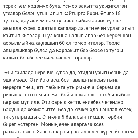
терәк һәм ярдәмче була. Үсмер вакытта ук җигелгән
үгезләр белән утын алып кайтырга йөри. Әтигә 18
тулгач, дәү әнием һәм туганнарыбыз әнине күрше
авылда күреп, ошатып калалар да, әти өчен урлап алып
кайтып китәләр. Шул көннән алып алар бер-берсеннән
аерылмыйча, аңлашып 60 ел гомер итәләр. Төрле
авырлыклар булса да һәрвакыт бер-берсенә тугры
калып, бер-берсе өчен өзелеп торалар.
Әни гаиләдә беренче булса да, әтидән узып берни дә
эшләмәде. Әти йокласа, без тавыш-тынсыз гына
йөрергә тиеш, әти табынга утырмыйча, беркем дә
ризыкка тотынмый. Бик бай яшәмәсәк тә табыныбыз
һәрчак мул иде. Әти сарык көтте, әниебез чөгендер
басуында хезмәт итте. Без дә кечкенәдән эшләп үстек,
тик утырмадык. Әти-әни 5 баласын тиешле тәрбия
биреп үстергән. Моның өчен аларга чиксез
рәхмәтлемен. Хәзер аларның өзгәләнүен күреп йөрәгем