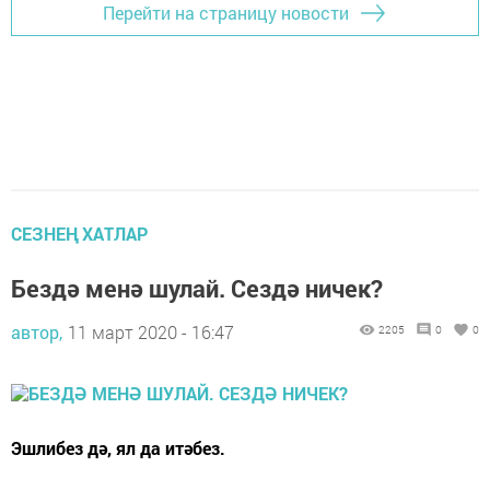
Перейти на страницу новости
СЕЗНЕҢ ХАТЛАР
Бездә менә шулай. Сездә ничек?
автор,
11 март 2020 - 16:47
2205
0
0
Эшлибез дә, ял да итәбез.