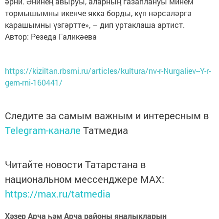
әрни. Әнинең авыруы, аларның газаплануы минем
тормышымны икенче якка борды, күп нәрсәләргә
карашымны үзгәртте», – дип уртаклаша артист.
Автор: Резеда Галикәева
https://kiziltan.rbsmi.ru/articles/kultura/nv-r-Nurgaliev--Y-r-
gem-rni-160441/
Следите за самым важным и интересным в
Telegram-канале
Татмедиа
Читайте новости Татарстана в
национальном мессенджере MАХ:
https://max.ru/tatmedia
Хәзер Арча һәм Арча районы яңалыкларын