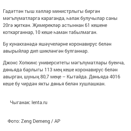
Гадәттән тыш хәлләр министрлыгы биргән
мәгълүматларга караганда, һәлак булучылар саны
20гә җиткән. Җимерекләр астыннан 61 кешене
коткарганнар, 10 кеше һаман табылмаган.
Бу кунакханәдә яшәүчеләрне коронавирус белән
авырыйлар дип шикләнгән булганнар.
Джонс Хопкинс университеты мәгълүматлары буенча,
дөньяда барлыгы 113 мең кеше коронавирус белән
авырган, шуның 80,7 меңе – Кытайда. Дөньяда 4016
кеше бу чирдән якты дөнья белән хушлашкан.
Чыганак: lenta.ru
Фото: Zeng Demeng / AP