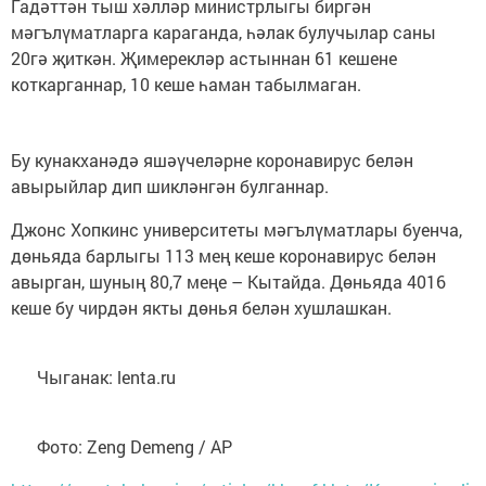
Гадәттән тыш хәлләр министрлыгы биргән
мәгълүматларга караганда, һәлак булучылар саны
20гә җиткән. Җимерекләр астыннан 61 кешене
коткарганнар, 10 кеше һаман табылмаган.
Бу кунакханәдә яшәүчеләрне коронавирус белән
авырыйлар дип шикләнгән булганнар.
Джонс Хопкинс университеты мәгълүматлары буенча,
дөньяда барлыгы 113 мең кеше коронавирус белән
авырган, шуның 80,7 меңе – Кытайда. Дөньяда 4016
кеше бу чирдән якты дөнья белән хушлашкан.
Чыганак: lenta.ru
Фото: Zeng Demeng / AP