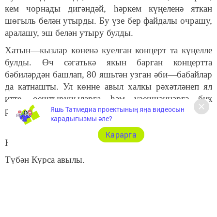
кем чорнады дигәндәй, һәркем күңеленә яткан
шөгыль белән утырды. Бу үзе бер файдалы очрашу,
аралашу, эш белән утыру булды.
Хатын—кызлар көненә куелган концерт та күңелле
булды. Өч сәгатькә якын барган концертта
бәбиләрдән башлап, 80 яшьтән узган әби—бабайлар
да катнашты. Ул көнне авыл халкы рәхәтләнеп ял
итте, оештыручыларга һәм үзешчәннәргә бик
Яшь Татмедиа проектының яңа видеосын
рәхмәтле булып таралышты.
карадыгызмы әле?
Карарга
Нурфига Габдрахманова.
Түбән Курса авылы.
Следите за самым важным и интересным в