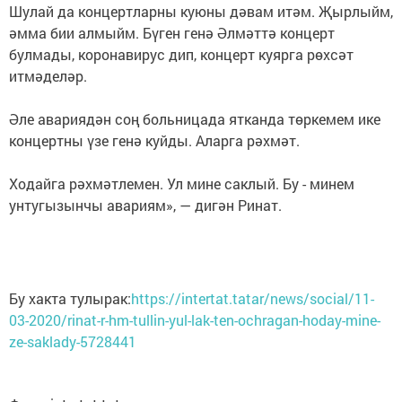
Шулай да концертларны куюны дәвам итәм. Җырлыйм,
әмма бии алмыйм. Бүген генә Әлмәттә концерт
булмады, коронавирус дип, концерт куярга рөхсәт
итмәделәр.
Әле авариядән соң больницада ятканда төркемем ике
концертны үзе генә куйды. Аларга рәхмәт.
Ходайга рәхмәтлемен. Ул мине саклый. Бу - минем
унтугызынчы авариям», — дигән Ринат.
Бу хакта тулырак:
https://intertat.tatar/news/social/11-
03-2020/rinat-r-hm-tullin-yul-lak-ten-ochragan-hoday-mine-
ze-saklady-5728441