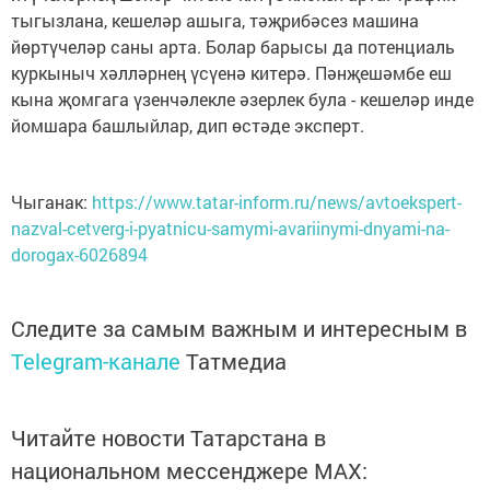
тыгызлана, кешеләр ашыга, тәҗрибәсез машина
йөртүчеләр саны арта. Болар барысы да потенциаль
куркыныч хәлләрнең үсүенә китерә. Пәнҗешәмбе еш
кына җомгага үзенчәлекле әзерлек була - кешеләр инде
йомшара башлыйлар, дип өстәде эксперт.
Чыганак:
https://www.tatar-inform.ru/news/avtoekspert-
nazval-cetverg-i-pyatnicu-samymi-avariinymi-dnyami-na-
dorogax-6026894
Следите за самым важным и интересным в
Telegram-канале
Татмедиа
Читайте новости Татарстана в
национальном мессенджере MАХ: