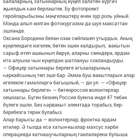
балаларның, хатыннарның күңел халәтен күргәч
җыелдык һәм берләштек. Бу фотопроект
геройларыбызны мәңгеләштерү өчен зур роль уйный.
Монда алып килгән фотокүргәзмә дә шул максаттан
эшләнде.
Оксана Бородина белән озак сөйләшеп утырдык. Аның
күңелендәге изгелек, бөтен эшен калдырып, вакытын
сарыф итеп ашкынып йөрүе, аларны сөендерә, ярдәм
итә алуына чын күңелдән шатлануы сокландырды.
— Офицер хатыннары берлеге әгъзаларының
һәркайсының төп эше бар. Әмма буш вакытларын алар
игелекле гамәлләргә багышлый, — ди ул. — «Офицер
хатыннары берлеге» — бөтенроссия волонтерлар
оешмасы. Бүген безнең Россия буенча инде 47 төбәк
бүлеге эшли. Без һәрвакыт элемтәдә торабыз, бер-
беребезгә терәк булабыз.
Алар барысы да — волонтерлар, фронтка ярдәм
итәләр. Ә тылда исә хатын-кызлар махсус хәрби
операциядә катнашучыларның гаиләләренә булыша.