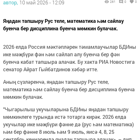
автор,
10 май 2026 - 12:09
261
0
0
Яңадан тапшыру Рус теле, математика һәм сайлау
буенча бер дисциплина буенча мөмкин булачак.
2026 елда Россия мәктәпләрен тәмамлаучылар БДИны
ике мәҗбүри фән һәм сайлап алу буенча бер фән
буенча кабат тапшыра алачак. Бу хакта РИА Новостига
сенатор Айрат Гыйбатдинов хәбәр итте.
Аның сүзләренчә, яңадан тапшыру Рус теле,
математика һәм сайлау буенча бер дисциплина буенча
мөмкин булачак.
"Чыгарылыш укучыларына БДИны яңадан тапшыру
мөмкинлеге турында истә тотарга кирәк. 2026 елда
укучылар ике мәҗбүри фәнне дә (рус һәм математика)
һәм бер фәнне 8 июль һәм 9 июль, яисә 4, 8, 25
сентябрь көннәрендә яңадан тапшыра алачак», – дип