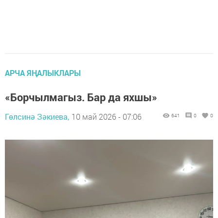
АРЧА ЯҢАЛЫКЛАРЫ
«Борчылмагыз. Бар да яхшы»
Гөлсинә Зәкиева,
10 май 2026 - 07:06
641
0
0