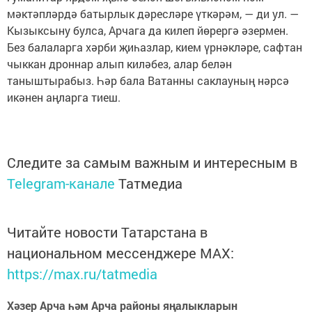
мәктәпләрдә батырлык дәресләре үткәрәм, — ди ул. —
Кызыксыну булса, Арчага да килеп йөрергә әзермен.
Без балаларга хәрби җиһазлар, кием үрнәкләре, сафтан
чыккан дроннар алып киләбез, алар белән
таныштырабыз. Һәр бала Ватанны саклауның нәрсә
икәнен аңларга тиеш.
Следите за самым важным и интересным в
Telegram-канале
Татмедиа
Читайте новости Татарстана в
национальном мессенджере MАХ:
https://max.ru/tatmedia
Хәзер Арча һәм Арча районы яңалыкларын