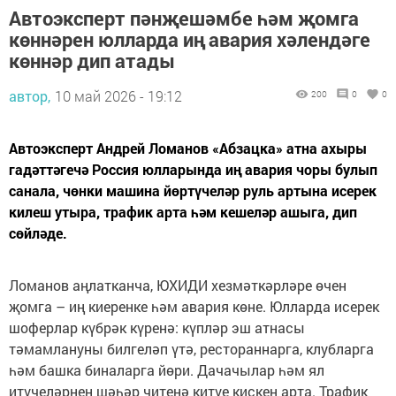
Автоэксперт пәнҗешәмбе һәм җомга
көннәрен юлларда иң авария хәлендәге
көннәр дип атады
автор,
10 май 2026 - 19:12
200
0
0
Автоэксперт Андрей Ломанов «Абзацка» атна ахыры
гадәттәгечә Россия юлларында иң авария чоры булып
санала, чөнки машина йөртүчеләр руль артына исерек
килеш утыра, трафик арта һәм кешеләр ашыга, дип
сөйләде.
Ломанов аңлатканча, ЮХИДИ хезмәткәрләре өчен
җомга – иң киеренке һәм авария көне. Юлларда исерек
шоферлар күбрәк күренә: күпләр эш атнасы
тәмамлануны билгеләп үтә, рестораннарга, клубларга
һәм башка биналарга йөри. Дачачылар һәм ял
итүчеләрнең шәһәр читенә китүе кискен арта. Трафик