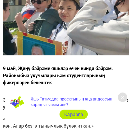
9 май, Җиңү бәйрәме яшьләр өчен нинди бәйрәм.
Районыбыз укучылары һәм студентларының
фикерләрен белештек
Яшь Татмедиа проектының яңа видеосын
Зөһрә Миннебаева, Арча 5нче гимназиясенең 5 сыйныф
карадыгызмы әле?
укучысы:
Карарга
«Җиңү көне ул – әби-бабайларга рәхмәт әйтә торган
көн. Алар безгә тынычлык бүләк иткән.»