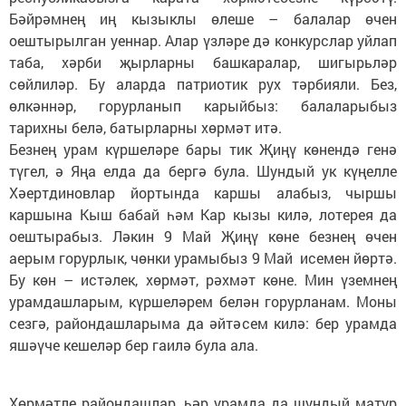
Бәйрәмнең иң кызыклы өлеше – балалар өчен
оештырылган уеннар. Алар үзләре дә конкурслар уйлап
таба, хәрби җырларны башкаралар, шигырьләр
сөйлиләр. Бу аларда патриотик рух тәрбияли. Без,
өлкәннәр, горурланып карыйбыз: балаларыбыз
тарихны белә, батырларны хөрмәт итә.
Безнең урам күршеләре бары тик Җиңү көнендә генә
түгел, ә Яңа елда да бергә була. Шундый ук күңелле
Хәертдиновлар йортында каршы алабыз, чыршы
каршына Кыш бабай һәм Кар кызы килә, лотерея да
оештырабыз. Ләкин 9 Май Җиңү көне безнең өчен
аерым горурлык, чөнки урамыбыз 9 Май исемен йөртә.
Бу көн – истәлек, хөрмәт, рәхмәт көне. Мин үземнең
урамдашларым, күршеләрем белән горурланам. Моны
сезгә, райондашларыма да әйтәсем килә: бер урамда
яшәүче кешеләр бер гаилә була ала.
Хөрмәтле райондашлар, һәр урамда да шундый матур