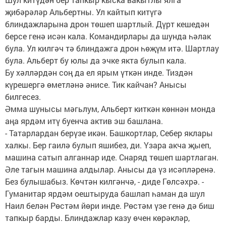
җибәрәләр Альбертны. Ул кайтып китүгә
блиндажларына дрон төшеп шартлый. Дүрт кешедән
берсе генә исән кала. Командирлары да шунда һәлак
була. Ул килгәч тә блиндажга дрон һөҗүм итә. Шартлау
була. Альберт бу юлы да эчке якта булып кала.
Бу хәлләрдән соң да ел ярым үткән инде. Тиздән
күрешергә өметләнә әнисе. Тик кайчан? Анысы
билгесез.
Әмма шунысы мәгьлум, Альберт киткән көннән монда
аңа ярдәм итү буенча актив эш башлана.
- Татарлардан берүзе икән. Башкортлар, Себер яклары
халкы. Бер гаилә булып яшибез, ди. Үзара акча җыеп,
машина сатып алганнар иде. Снаряд төшеп шартлаган.
Әле тагын машина алдылар. Анысы да үз исәпләренә.
Без булышабыз. Көчтән килгәнчә, - диде Гөлсәхрә. -
Гуманитар ярдәм оештыруда башлап һаман да шул
Наил белән Рөстәм йөри инде. Рөстәм үзе генә дә биш
тапкыр барды. Блиндажлар казу өчен көрәкләр,