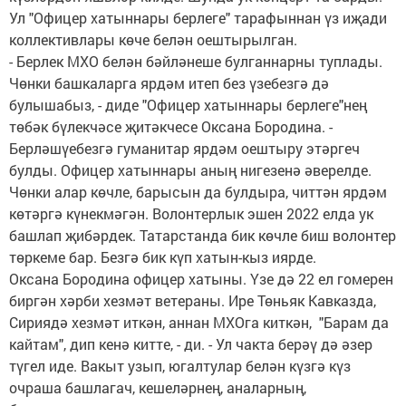
Ул "Офицер хатыннары берлеге" тарафыннан үз иҗади
коллективлары көче белән оештырылган.
- Берлек МХО белән бәйләнеше булганнарны туплады.
Чөнки башкаларга ярдәм итеп без үзебезгә дә
булышабыз, - диде "Офицер хатыннары берлеге"нең
төбәк бүлекчәсе җитәкчесе Оксана Бородина. -
Берләшүебезгә гуманитар ярдәм оештыру этәргеч
булды. Офицер хатыннары аның нигезенә әверелде.
Чөнки алар көчле, барысын да булдыра, читтән ярдәм
көтәргә күнекмәгән. Волонтерлык эшен 2022 елда ук
башлап җибәрдек. Татарстанда бик көчле биш волонтер
төркеме бар. Безгә бик күп хатын-кыз иярде.
Оксана Бородина офицер хатыны. Үзе дә 22 ел гомерен
биргән хәрби хезмәт ветераны. Ире Төньяк Кавказда,
Сириядә хезмәт иткән, аннан МХОга киткән, "Барам да
кайтам", дип кенә китте, - ди. - Ул чакта берәү дә әзер
түгел иде. Вакыт узып, югалтулар белән күзгә күз
очраша башлагач, кешеләрнең, аналарның,