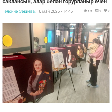
саклансын, алар белән горурланыр өчен
Гөлсинә Зәкиева,
10 май 2026 - 14:45
545
0
0