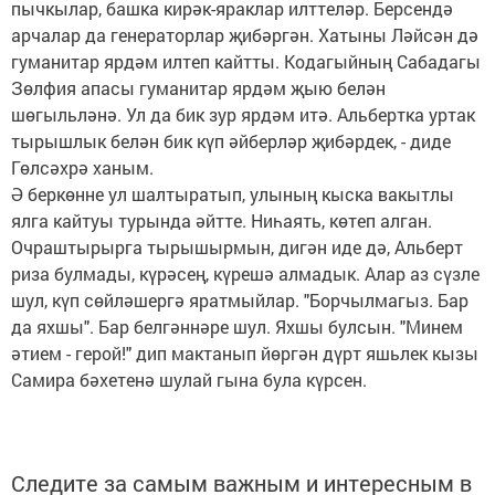
пычкылар, башка кирәк-яраклар илттеләр. Берсендә
арчалар да генераторлар җибәргән. Хатыны Ләйсән дә
гуманитар ярдәм илтеп кайтты. Кодагыйның Сабадагы
Зөлфия апасы гуманитар ярдәм җыю белән
шөгыльләнә. Ул да бик зур ярдәм итә. Альбертка уртак
тырышлык белән бик күп әйберләр җибәрдек, - диде
Гөлсәхрә ханым.
Ә беркөнне ул шалтыратып, улының кыска вакытлы
ялга кайтуы турында әйтте. Ниһаять, көтеп алган.
Очраштырырга тырышырмын, дигән иде дә, Альберт
риза булмады, күрәсең, күрешә алмадык. Алар аз сүзле
шул, күп сөйләшергә яратмыйлар. "Борчылмагыз. Бар
да яхшы". Бар белгәннәре шул. Яхшы булсын. "Минем
әтием - герой!" дип мактанып йөргән дүрт яшьлек кызы
Самира бәхетенә шулай гына була күрсен.
Следите за самым важным и интересным в