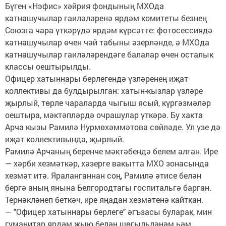
Бүген «Нэфис» хәйрия фондының МХОда
катнашучылар гаиләләренә ярдәм комитеты безнең
Союзга чара үткәрүдә ярдәм күрсәтте: фотосессиядә
катнашучылар өчен чәй табыны әзерләнде, ә МХОда
катнашучылар гаиләләрендәге балалар өчен осталык
классы оештырылды.
Офицер хатыннары берлегендә үзләренең иҗат
коллективы да булдырылган: хатын-кызлар үзләре
җырлый, төрле чараларда чыгыш ясый, күргәзмәләр
оештыра, мәктәпләрдә очрашулар үткәрә. Бу хакта
Арча кызы Рамилә Нурмөхәммәтова сөйләде. Ул үзе дә
иҗат коллективында, җырлый.
Рамилә Арчаның беренче мәктәбендә белем алган. Ире
— хәрби хезмәткәр, хәзерге вакытта МХО зонасында
хезмәт итә. Яраланганнан соң, Рамилә әтисе белән
бергә аның янына Белгородтагы госпитальгә барган.
Тернәкләнеп беткәч, ире яңадан хезмәтенә кайткан.
— "Офицер хатыннары берлеге" әгъзасы буларак, мин
гуманитар ярдәм җыю белән шөгыльләнәм һәм