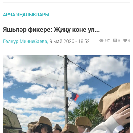
АРЧА ЯҢАЛЫКЛАРЫ
Яшьләр фикере: Җиңү көне ул...
Гөлнур Миннебаева,
9 май 2026 - 18:52
447
0
0