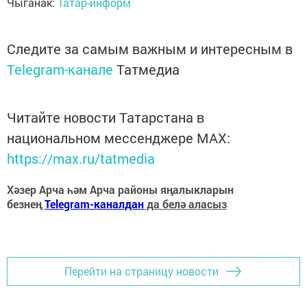
Чыганак:
Татар-информ
Следите за самым важным и интересным в
Telegram-канале
Татмедиа
Читайте новости Татарстана в
национальном мессенджере MАХ:
https://max.ru/tatmedia
Хәзер Арча һәм Арча районы яңалыкларын
безнең
Telegram-каналдан
да белә аласыз
Перейти на страницу новости