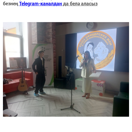
безнең
Telegram-каналдан
да белә аласыз