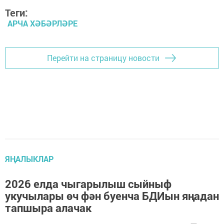
Теги:
АРЧА ХӘБӘРЛӘРЕ
Перейти на страницу новости
ЯҢАЛЫКЛАР
2026 елда чыгарылыш сыйныф
укучылары өч фән буенча БДИын яңадан
тапшыра алачак