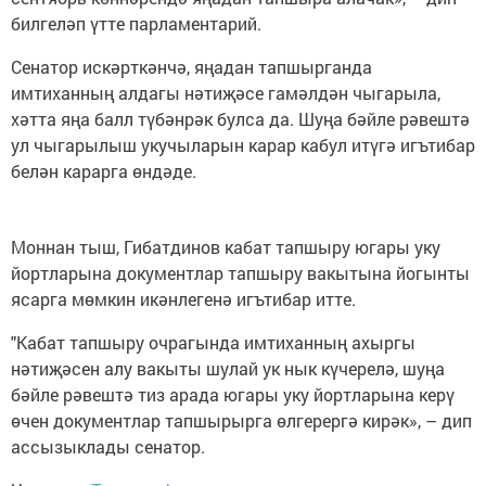
билгеләп үтте парламентарий.
Сенатор искәрткәнчә, яңадан тапшырганда
имтиханның алдагы нәтиҗәсе гамәлдән чыгарыла,
хәтта яңа балл түбәнрәк булса да. Шуңа бәйле рәвештә
ул чыгарылыш укучыларын карар кабул итүгә игътибар
белән карарга өндәде.
Моннан тыш, Гибатдинов кабат тапшыру югары уку
йортларына документлар тапшыру вакытына йогынты
ясарга мөмкин икәнлегенә игътибар итте.
"Кабат тапшыру очрагында имтиханның ахыргы
нәтиҗәсен алу вакыты шулай ук нык күчерелә, шуңа
бәйле рәвештә тиз арада югары уку йортларына керү
өчен документлар тапшырырга өлгерергә кирәк», – дип
ассызыклады сенатор.