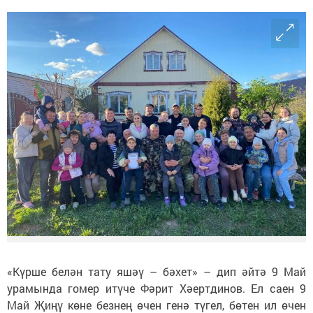
«Күрше белән тату яшәү – бәхет» – дип әйтә 9 Май
урамында гомер итүче Фәрит Хәертдинов. Ел саен 9
Май Җиңү көне безнең өчен генә түгел, бөтен ил өчен