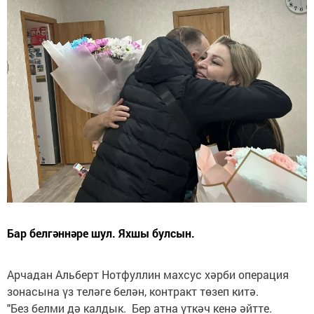
Бар белгәннәре шул. Яхшы булсын.
Арчадан Альберт Нотфуллин махсус хәрби операция
зонасына үз теләге белән, контракт төзеп китә.
"Без белми дә калдык. Бер атна үткәч кенә әйтте.