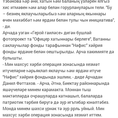
Үзбәкова һәр әни, хатын һәм баланың үзләрен ялгыз
хис итмәвен һәм алар белән горурлануларын тели. "Бу
– безнең яклаучыларыбыз һәм аларның якыннары
өчен мәхәббәт һәм ярдәм белән тулы чын инициатива",
- ди.
Арчада узган «Герой гаиләсе» дигән бушлай
фотопроект та "Офицер хатыннары берлеге", Ватанны
саклаучылар фонды тарафыннан "Нәфис" хәйрия
фонды ярдәме белән оештырылды. Арча хакимияте дә
булышты.
- Мин махсус хәрби операция зонасында хезмәт
итүчеләрне һәрьяклап яклаучы һәм ярдәм итүче
"Нәфис" хәйрия фондында эшлим, - диде Арчадан
Данил Фәттахов. - Арча, Әтнә, Биектау районнарында
яшәүчеләре минем карамакта. Моннан тыш
мәктәпләрдә очрашуларда катнашып, балаларда
патриотик тәрбия бирүгә дә зур игътибар юнәлтәбез.
Монда минем шәхси үрнәк тә зур ррль уйный. Мин
махсус хәрби операция зонасында хезмәт иттем.