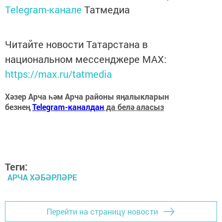
Telegram-канале
Татмедиа
Читайте новости Татарстана в
национальном мессенджере MАХ:
https://max.ru/tatmedia
Хәзер Арча һәм Арча районы яңалыкларын
безнең
Telegram-каналдан
да белә аласыз
Теги:
АРЧА ХӘБӘРЛӘРЕ
Перейти на страницу новости