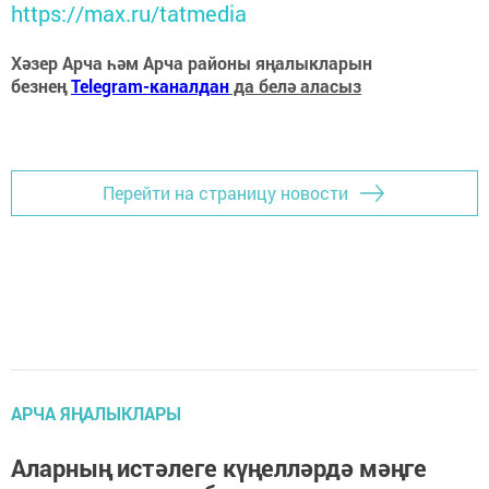
https://max.ru/tatmedia
Хәзер Арча һәм Арча районы яңалыкларын
безнең
Telegram-каналдан
да белә аласыз
Перейти на страницу новости
АРЧА ЯҢАЛЫКЛАРЫ
Аларның истәлеге күңелләрдә мәңге