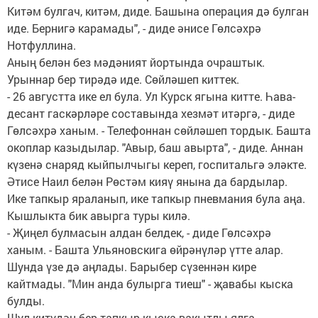
Китәм булгач, китәм, диде. Башына операция дә булган
иде. Бернигә карамады", - диде әнисе Гөлсәхрә
Нотфуллина.
Аның белән без мәдәният йортында очраштык.
Урыннар бер тирәдә иде. Сөйләшеп киттек.
- 26 августта ике ел була. Ул Курск ягына китте. Һава-
десант гаскәрләре составында хезмәт итәргә, - диде
Гөлсәхрә ханым. - Телефоннан сөйләшеп тордык. Башта
окоплар казыдылар. "Авыр, баш авырта", - диде. Аннан
күзенә снаряд кыйпылчыгы кереп, госпитальгә эләкте.
Әтисе Наил белән Рөстәм кияү янына да бардылар.
Ике тапкыр яраланып, ике тапкыр пневмания була аңа.
Кышлыкта бик авырга туры килә.
- Җиңел булмасын алдан белдек, - диде Гөлсәхрә
ханым. - Башта Ульяновскига өйрәнүләр үтте алар.
Шунда үзе дә аңлады. Барыбер сүзеннән кире
кайтмады. "Мин анда булырга тиеш" - җавабы кыска
булды.
Шул китүдән бер тапкыр кыска вакытлы ялга