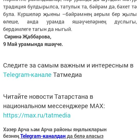
традиция булдырылса, татулык та, бәйрәм дә, бәхет тә
була. Күршеләр җыены –бәйрәмнең аерым бер җылы
өлеше, анда урамда яшәүчеләрнең дуслыгы,
бердәмлеге тагын да ныгый.
Сиринә Җаббарова,
9 Май урамында яшәүче.
Следите за самым важным и интересным в
Telegram-канале
Татмедиа
Читайте новости Татарстана в
национальном мессенджере MАХ:
https://max.ru/tatmedia
Хәзер Арча һәм Арча районы яңалыкларын
безнең
Telegram-каналдан
да белә аласыз