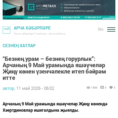
АРЧА ХӘБӘРЛӘРЕ
16+
"Арча хәбәрләре" газетасы - Арча районы
СЕЗНЕҢ ХАТЛАР
“Безнең урам – безнең горурлык”:
Арчаның 9 Май урамында яшәүчеләр
Җиңү көнен үзенчәлекле итеп бәйрәм
итте
автор,
11 май 2026 - 06:02
1393
0
0
Арчаның 9 Май урамында яшәүчеләр Җиңү көнендә
Хәертдиновлар ишегалдына җыелды.