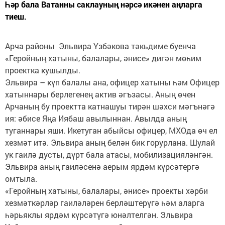
Һәр бала Ватанны саклауның нәрсә икәнен аңларга
тиеш.
Арча районы Эльвира Үзбәкова тәкьдиме буенча
«Геройның хатыны, балалары, әнисе» дигән мөһим
проектка кушылды.
Эльвира – күп балалы ана, офицер хатыны һәм Офицер
хатыннары берлегенең актив әгъзасы. Аның өчен
Арчаның бу проектта катнашуы тирән шәхси мәгънәгә
ия: әбисе Яңа Иябаш авылыннан. Авылда аның
туганнары яши. Икетуган абыйсы офицер, МХОда өч ел
хезмәт итә. Эльвира аның белән бик горурлана. Шулай
ук гаилә дусты, дүрт бала атасы, мобилизацияләнгән.
Эльвира аның гаиләсенә аерым ярдәм күрсәтергә
омтыла.
«Геройның хатыны, балалары, әнисе» проекты хәрби
хезмәткәрләр гаиләләрен берләштерүгә һәм аларга
һәрьяклы ярдәм күрсәтүгә юнәлтелгән. Эльвира