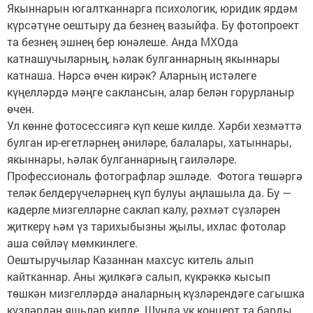
Якыннарын югалтканнарга психологик, юридик ярдәм
күрсәтүне оештыру да безнең вазыйфа. Бу фотопроект
та безнең эшнең бер юнәлеше. Анда МХОда
катнашучыларның, һәлак булганнарның якыннары
катнаша. Нәрсә өчен кирәк? Аларның истәлеге
күңелләрдә мәңге саклансын, алар белән горурланыр
өчен.
Ул көнне фотосессиягә күп кеше килде. Хәрби хезмәттә
булган ир-егетләрнең әниләре, балалары, хатыннары,
якыннары, һәлак булганнарның гаиләләре.
Профессиональ фотографлар эшләде. Фотога төшәргә
теләк белдерүчеләрнең күп булуы аңлашыла да. Бу —
кадерле мизгелләрне саклап калу, рәхмәт сүзләрен
җиткерү һәм үз тарихыбызны җылы, ихлас фотолар
аша сөйләү мөмкинлеге.
Оештыручылар Казаннан махсус китель алып
кайтканнар. Аны җилкәгә салып, күкрәккә кысып
төшкән мизгелләрдә аналарның күзләрендәге сагышка
күзләрдән яшьләр килде. Шунда ук концерт та барды.