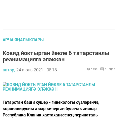
АРЧА ЯҢАЛЫКЛАРЫ
Ковид йоктырган йөкле 6 татарстанлы
реанимациягә эләккән
автор,
24 июнь 2021 - 08:18
1796
0
0
Татарстан баш акушер - гинекологы сүзләренчә,
коронавирусны авыр кичергән булачак әниләр
Республика Клиник хастаханәсенең перинаталь