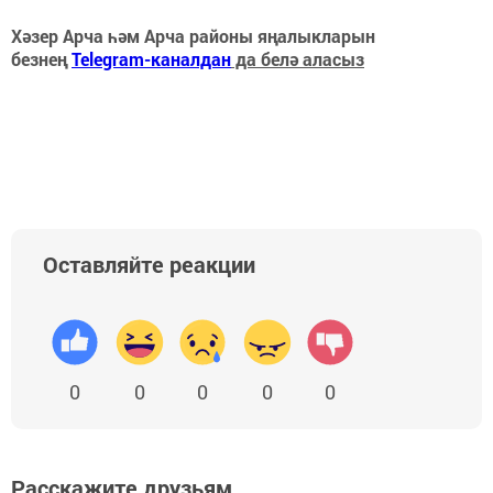
Хәзер Арча һәм Арча районы яңалыкларын
безнең
Telegram-каналдан
да белә аласыз
Оставляйте реакции
0
0
0
0
0
Расскажите друзьям