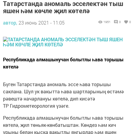
Татарстанда аномаль эсселектән тыш
яшен һәм көчле җил көтелә
автор,
23 июнь 2021 - 11:05
1951
0
0
Республикада алмашынучан болытлы һава торышы
көтелә
Бүген Татарстанда аномаль эссе һава торышы
саклана. Шул ук вакытта һава шартларының өстәмә
рәвештә начарлануы көтелә, дип кисәтә
ТР Гидрометеорология үзәге.
Республикада алмашынучан болытлы һава торышы
көтелә, җил төньяк-көнбатыштан. Көндез һәм кич
урыны белән кыска вакытлы яңгырлар һәм яшен