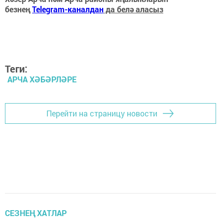
безнең
Telegram-каналдан
да белә аласыз
Теги:
АРЧА ХӘБӘРЛӘРЕ
Перейти на страницу новости
СЕЗНЕҢ ХАТЛАР