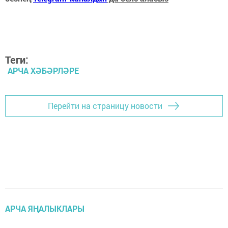
Теги:
АРЧА ХӘБӘРЛӘРЕ
Перейти на страницу новости
АРЧА ЯҢАЛЫКЛАРЫ