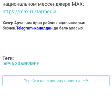
национальном мессенджере MАХ:
https://max.ru/tatmedia
Хәзер Арча һәм Арча районы яңалыкларын
безнең
Telegram-каналдан
да белә аласыз
Теги:
АРЧА ХӘБӘРЛӘРЕ
Перейти на страницу новости