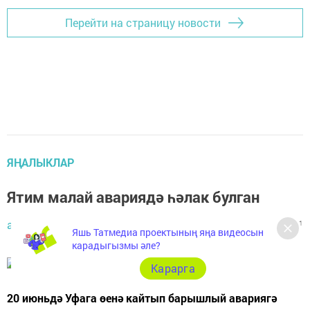
Перейти на страницу новости
ЯҢАЛЫКЛАР
Ятим малай авариядә һәлак булган
автор,
23 июнь 2021 - 10:46
3834
0
1
Яшь Татмедиа проектының яңа видеосын
карадыгызмы әле?
Карарга
20 июньдә Уфага өенә кайтып барышлый авариягә