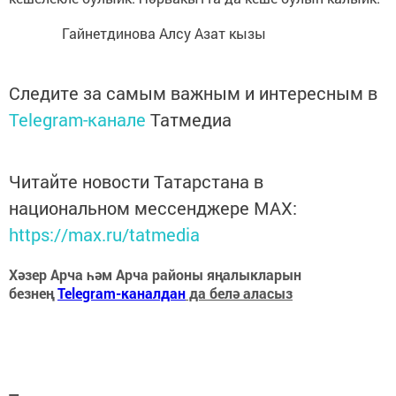
Гайнетдинова Алсу Азат кызы
Следите за самым важным и интересным в
Telegram-канале
Татмедиа
Читайте новости Татарстана в
национальном мессенджере MАХ:
https://max.ru/tatmedia
Хәзер Арча һәм Арча районы яңалыкларын
безнең
Telegram-каналдан
да белә аласыз