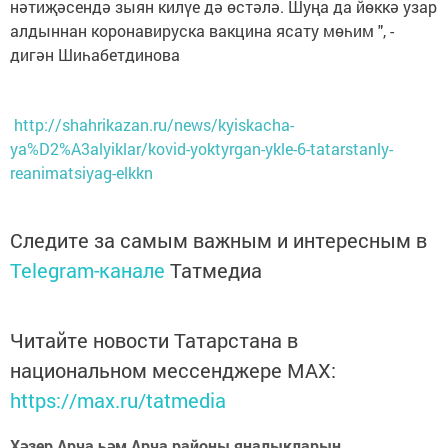
нәтиҗәсендә зыян килүе дә өстәлә. Шуңа да йөккә узар
алдыннан коронавируска вакцина ясату мөһим ", -
дигән Шиһабетдинова
http://shahrikazan.ru/news/kyiskacha-
ya%D2%A3alyiklar/kovid-yoktyrgan-ykle-6-tatarstanly-
reanimatsiyag-elkkn
Следите за самым важным и интересным в
Telegram-канале
Татмедиа
Читайте новости Татарстана в
национальном мессенджере MАХ:
https://max.ru/tatmedia
Хәзер Арча һәм Арча районы яңалыкларын