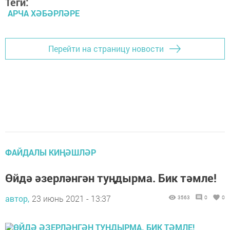
Теги:
АРЧА ХӘБӘРЛӘРЕ
Перейти на страницу новости
ФАЙДАЛЫ КИҢӘШЛӘР
Өйдә әзерләнгән туңдырма. Бик тәмле!
автор,
23 июнь 2021 - 13:37
3563
0
0