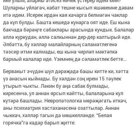
ике улым, аларны әтисез ничек үстерер идем мин?
Шуларны уйлагач, кабат тешне кысып яшәвемне дәвам
итә идем. Исерек ирдән кая качарга белмәгән чаклар
да күп булды. Башта кешедә кунарга оят иде. Еш кына
бакчада бәрәңге сабаклары арасында кундык. Балалар
әллә куркудан, әллә салкыннан дер-дер калтырый иде.
Әлбәттә, бу хәлләр малайларның сәламәтлегенә
тәэсир итми калмады, еш кына чирләп мәктәпкә
бармый калалар иде. Үземнең дә сәламәтлек бетте...
Бервакыт эчүдән шул дәрәҗәдә башы китте ки, хәтта
үз анасын кыйнады. Бу хәлдән соң ирем 15 тәүлек
утырып чыкты. Ләкин бу аңа сабак булмады,
киресенчә, ул аннан ярсып кайтты, балаларына кул
күтәрә башлады. Невропатологка мөрәҗәгать иткәч,
аны психиатрия хастаханәсенә озаттылар. Аннан
чыккач, хәлләр тагын да мөшкелләнде. “Белая
горячка”га кадәр барып җитте.