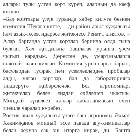
аллары тулы үлгән корт күреп, аларның да кәеф
киткән.
–Бал кортлары үлүе турында хәбәр килүгә безнең
комиссия Шекәгә китте, – ди район авыл хуҗалыгы
һәм азык-төлек идарәсе җитәкчесе Ренат Гатиятов. –
Алар барганда үлгән кортлар берничә ояда гына
булган. Хәл җитдиләнә башлагач урынга үзем
чыгып карадым. Дөрестән дә, умартачыларга
шактый зыян килгән. Комиссия урыннарга барып,
басулардан туфрак һәм үсемлекләрдән пробалар
алды, үлгән кортлар, бал да лабораториягә
тикшерүгә җибәреләчәк. Без агрономнар,
җитәкчеләр белән яңадан сөйләшеп чыктык.
Мондый күңелсез хәлләр кабатланмасын өчен
тиешле чаралар күрәбез.
Россия авыл хуҗалыгы үзәге баш агрономы Әхмәт
Хәкимҗанов мондый эссе һавада агу-химикатлар
белән аеруча сак эш итәргә кирәк, ди. Башта