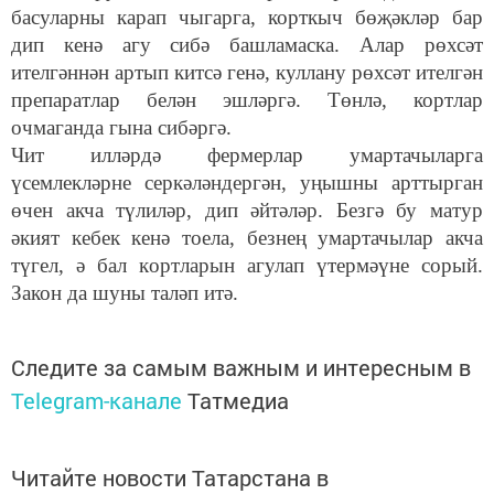
басуларны карап чыгарга, корткыч бөҗәкләр бар
дип кенә агу сибә башламаска. Алар рөхсәт
ителгәннән артып китсә генә, куллану рөхсәт ителгән
препаратлар белән эшләргә. Төнлә, кортлар
очмаганда гына сибәргә.
Чит илләрдә фермерлар умартачыларга
үсемлекләрне серкәләндергән, уңышны арттырган
өчен акча түлиләр, дип әйтәләр. Безгә бу матур
әкият кебек кенә тоела, безнең умартачылар акча
түгел, ә бал кортларын агулап үтермәүне сорый.
Закон да шуны таләп итә.
Следите за самым важным и интересным в
Telegram-канале
Татмедиа
Читайте новости Татарстана в