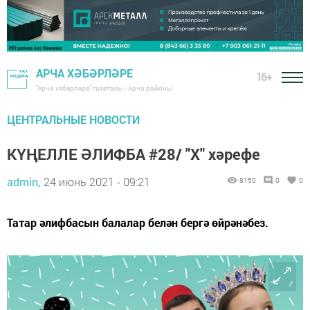
АРЧА ХӘБӘРЛӘРЕ
16+
"Арча хәбәрләре" газетасы - Арча районы
ЦЕНТРАЛЬНЫЕ НОВОСТИ
КҮҢЕЛЛЕ ӘЛИФБА #28/ "Х" хәрефе
admin,
24 июнь 2021 - 09:21
8150
0
0
Татар әлифбасын балалар белән бергә өйрәнәбез.