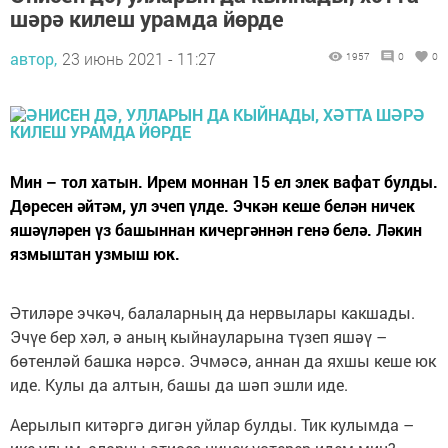
шәрә килеш урамда йөрде
автор,
23 июнь 2021 - 11:27
1957
0
0
Мин – тол хатын. Ирем моннан 15 ел элек вафат булды.
Дөресен әйтәм, ул эчеп үлде. Эчкән кеше белән ничек
яшәүләрен үз башыннан кичергәннән генә белә. Ләкин
язмыштан узмыш юк.
Әтиләре эчкәч, балаларның да нервылары какшады.
Эчүе бер хәл, ә аның кыйнауларына түзеп яшәү –
бөтенләй башка нәрсә. Эчмәсә, аннан да яхшы кеше юк
иде. Кулы да алтын, башы да шәп эшли иде.
Аерылып китәргә дигән уйлар булды. Тик кулымда –