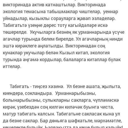
викторинада актив катнаштылар. Викторинада
экология темасына табышмаклар чиштеләр, уеннар
уйнадылар, кызыклы сорауларга җавап эзләделәр.
Табигатьтә үзеңне дөрес тоту кагыйдәләре искә
төшерелде. Укучыларга безнең як урманнарында үсүче
агачлар турында белем бирелде. Ул агачларның нинди
эштә кирәклеге аңлатылды. Викторинадан соң
кунаклар укучылар белән Кызыл китап, экология
турында әңгәмә кордылар, балаларга китаплар бүләк
иттеләр.
Табигать - тиңсез хәзинә. Ул безне ашата, җылыта,
киендерә, сокландыра. Урманнарыбызны,
болынарыбызны, сулыкларны сакларга, чүпләмәскә
кирәк, үзебездән соң килгән киләчәк буынга чиста,
матур табигать калсын. Табигатьне сакласак кына ул
да безне саклар. Бар дөньяга шәфкатьле, мәрхәмәтле,
кешелекле булыйк. Һәрвакытта да кеше булып калыйк!