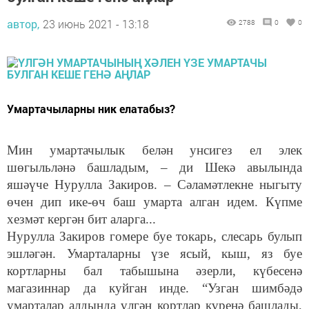
автор,
23 июнь 2021 - 13:18
2788
0
0
Умартачыларны ник елатабыз?
Мин умартачылык белән унсигез ел элек
шөгыльләнә башладым, – ди Шекә авылында
яшәүче Нурулла Закиров. – Сәламәтлекне ныгыту
өчен дип ике-өч баш умарта алган идем. Күпме
хезмәт кергән бит аларга...
Нурулла Закиров гомере буе токарь, слесарь булып
эшләгән. Умарталарны үзе ясый, кыш, яз буе
кортларны бал табышына әзерли, күбесенә
магазиннар да куйган инде. “Узган шимбәдә
умарталар алдында үлгән кортлар күренә башлады,