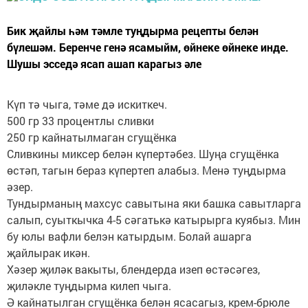
Бик җайлы һәм тәмле туңдырма рецепты белән
бүлешәм. Беренче генә ясамыйм, өйнеке өйнеке инде.
Шушы эсседә ясап ашап карагыз әле
Күп тә чыга, тәме дә искиткеч.
500 гр 33 процентлы сливки
250 гр кайнатылмаган сгущёнка
Сливкины миксер белән күпертәбез. Шуңа сгущёнка
өстәп, тагын бераз күпертеп алабыз. Менә туңдырма
әзер.
Тундырманың махсус савытына яки башка савытларга
салып, суыткычка 4-5 сәгатькә катырырга куябыз. Мин
бу юлы вафли белэн катырдым. Болай ашарга
җайлырак икән.
Хәзер җиләк вакыты, блендерда изеп өстәсәгез,
җиләкле туңдырма килеп чыга.
Ә кайнатылган сгущёнка белән ясасагыз, крем-брюле