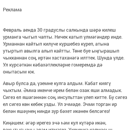
Реклама
Февраль аенда 30 градуслы салкында шәрә килеш
урманга чыгып чапты. Ничек катып үлмәгәндер инде.
Урманнан кайтып килүче күршебез күреп, атына
утыртып авылга алып кайтты. Төне буе ыңгырашып
чыкканнан соң, иртән хастаханәгә илттек. Шунда үлде.
Ул күрсәткән кәбахәтлекләрне гомеремдә дә
онытасым юк.
Авыр булса да, үземне кулга алдым. Кабат киягү
чыктым. Әмма икенче ирем белән озак яши алмадык.
Сигез ел яшәгәннән соң, инсульттан үлеп китте. Бу сигез
ел сигез көн кебек узды. Ул эчмәде. Эчми торган ир
белән яшәүнең нинди зур бәхет икәнен белсәгез!
Киңәшем: әгәр ирегез эчә һәм кул күтәрә икән,
вакытыгызны әрәм итмәгез. Үкенечкә калмасын.