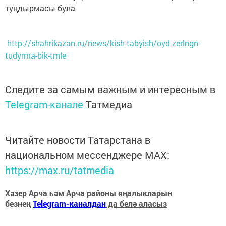
туңдырмасы була
http://shahrikazan.ru/news/kish-tabyish/oyd-zerlngn-
tudyrma-bik-tmle
Следите за самым важным и интересным в
Telegram-канале
Татмедиа
Читайте новости Татарстана в
национальном мессенджере MАХ:
https://max.ru/tatmedia
Хәзер Арча һәм Арча районы яңалыкларын
безнең
Telegram-каналдан
да белә аласыз