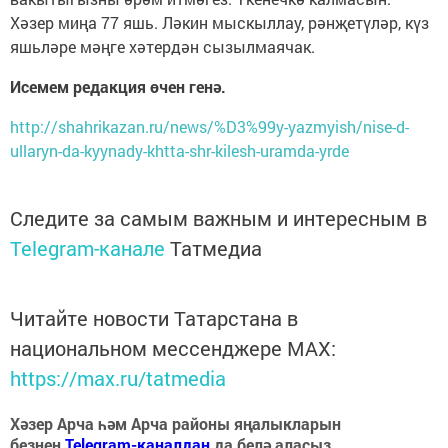
Хәзер миңа 77 яшь. Ләкин мыскыллау, рәнҗетүләр, күз
яшьләре мәңге хәтердән сызылмаячак.
Исемем редакция өчен генә.
http://shahrikazan.ru/news/%D3%99y-yazmyish/nise-d-
ullaryn-da-kyynady-khtta-shr-kilesh-uramda-yrde
Следите за самым важным и интересным в
Telegram-канале
Татмедиа
Читайте новости Татарстана в
национальном мессенджере MАХ:
https://max.ru/tatmedia
Хәзер Арча һәм Арча районы яңалыкларын
безнең
Telegram-каналдан
да белә аласыз