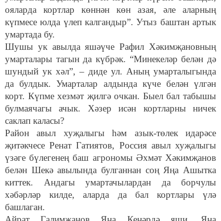
ояларда кортлар көннән көн азая, әле аларның
күпмесе юлда үлеп калгандыр”. Утыз баштан артык
умартада бу.
Шушы ук авылда яшәүче Рафил Хәкимҗановның
умарталары тагын да күбрәк. “Минекеләр белән дә
шундый ук хәл”, – диде ул. Аның умарталыгында
да булдык. Умарталар алдында күче белән үлгән
корт. Күпме хезмәт җилгә очкан. Быел бал табышы
булмаячагы ачык. Хәзер исән кортларны ничек
саклап каласы?
Район авыл хуҗалыгы һәм азык-төлек идарәсе
җитәкчесе Ренат Гатиятов, Россия авыл хуҗалыгы
үзәге бүлегенең баш агрономы Әхмәт Хәкимҗанов
белән Шекә авылында булганнан соң Яңа Ашытка
киттек. Андагы умартачылардан да борчулы
хәбәрләр килде, аларда да бал кортлары үлә
башлаган.
Айрат Галимҗанов Яңа Кенәрдә яши, Яңа