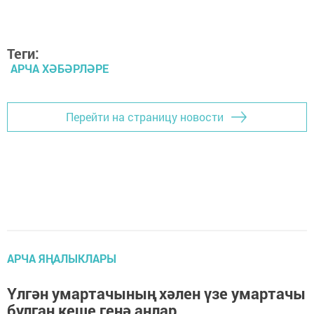
Теги:
АРЧА ХӘБӘРЛӘРЕ
Перейти на страницу новости
АРЧА ЯҢАЛЫКЛАРЫ
Үлгән умартачының хәлен үзе умартачы
булган кеше генә аңлар