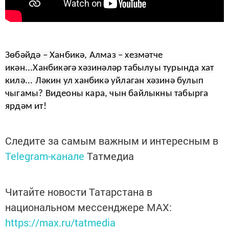
Зөбәйдә – Ханбикә, Алмаз – хезмәтче
икән...Ханбикәгә хәзинәләр табылуы турында хат
килә... Ләкин ул ханбикә уйлаган хәзинә булып
чыгамы? Видеоны кара, чын байлыкны табырга
ярдәм ит!
Следите за самым важным и интересным в
Telegram-канале
Татмедиа
Читайте новости Татарстана в
национальном мессенджере MАХ:
https://max.ru/tatmedia