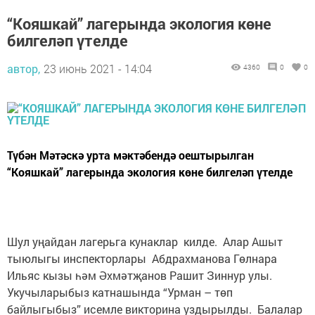
“Кояшкай” лагерында экология көне
билгеләп үтелде
автор,
23 июнь 2021 - 14:04
4360
0
0
Түбән Мәтәскә урта мәктәбендә оештырылган
“Кояшкай” лагерында экология көне билгеләп үтелде
Шул уңайдан лагерьга кунаклар килде. Алар Ашыт
тыюлыгы инспекторлары Абдрахманова Гөлнара
Ильяс кызы һәм Әхмәтҗанов Рашит Зиннур улы.
Укучыларыбыз катнашында “Урман – төп
байлыгыбыз” исемле викторина уздырылды. Балалар