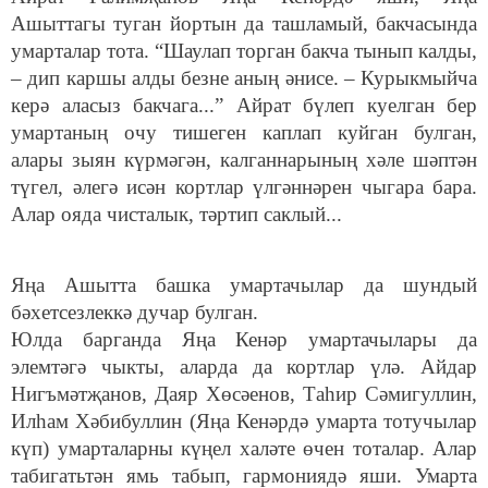
Ашыттагы туган йортын да ташламый, бакчасында
умарталар тота. “Шаулап торган бакча тынып калды,
– дип каршы алды безне аның әнисе. – Курыкмыйча
керә аласыз бакчага...” Айрат бүлеп куелган бер
умартаның очу тишеген каплап куйган булган,
алары зыян күрмәгән, калганнарының хәле шәптән
түгел, әлегә исән кортлар үлгәннәрен чыгара бара.
Алар ояда чисталык, тәртип саклый...
Яңа Ашытта башка умартачылар да шундый
бәхетсезлеккә дучар булган.
Юлда барганда Яңа Кенәр умартачылары да
элемтәгә чыкты, аларда да кортлар үлә. Айдар
Нигъмәтҗанов, Даяр Хөсәенов, Таһир Сәмигуллин,
Илһам Хәбибуллин (Яңа Кенәрдә умарта тотучылар
күп) умарталарны күңел халәте өчен тоталар. Алар
табигатьтән ямь табып, гармониядә яши. Умарта