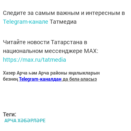
Следите за самым важным и интересным в
Telegram-канале
Татмедиа
Читайте новости Татарстана в
национальном мессенджере MАХ:
https://max.ru/tatmedia
Хәзер Арча һәм Арча районы яңалыкларын
безнең
Telegram-каналдан
да белә аласыз
Теги:
АРЧА ХӘБӘРЛӘРЕ