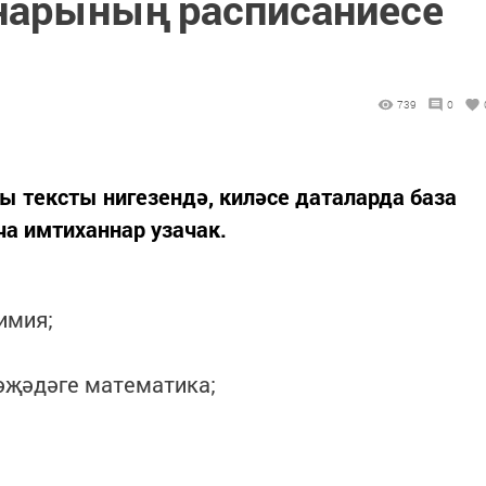
нарының расписаниесе
739
0
 тексты нигезендә, киләсе даталарда база
а имтиханнар узачак.
имия;
әҗәдәге математика;