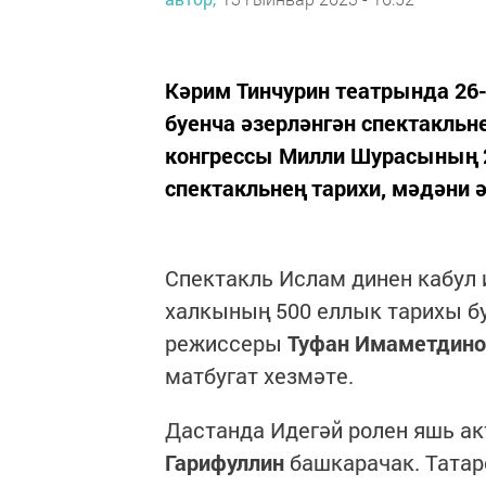
Кәрим Тинчурин театрында 26
буенча әзерләнгән спектакльн
конгрессы Милли Шурасының 2
спектакльнең тарихи, мәдәни 
Спектакль Ислам динен кабул 
халкының 500 еллык тарихы б
режиссеры
Туфан Имаметдино
матбугат хезмәте.
Дастанда Идегәй ролен яшь а
Гарифуллин
башкарачак. Татар