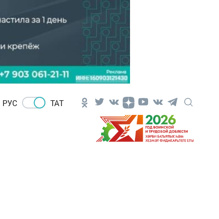
РУС
ТАТ