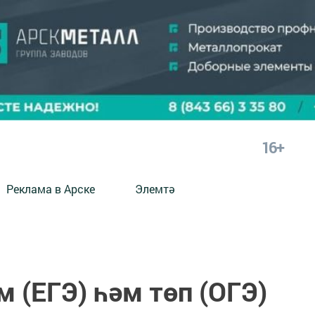
16+
Реклама в Арске
Элемтә
м (ЕГЭ) һәм төп (ОГЭ)