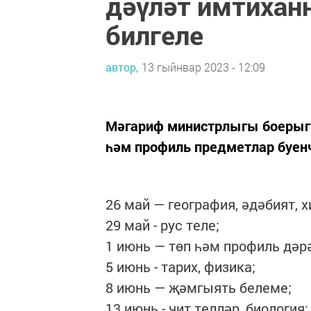
дәүләт имтихан
билгеле
автор,
13 гыйнвар 2023 - 12:09
Мәгариф министрлыгы боерыгы
һәм профиль предметлар буенч
26 май — география, әдәбият, х
29 май - рус теле;
1 июнь — төп һәм профиль дәр
5 июнь - тарих, физика;
8 июнь — җәмгыять белеме;
13 июнь - чит телләр, биология;