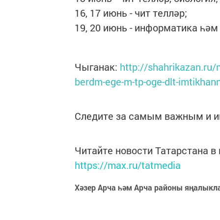
16, 17 июнь - чит телләр;
19, 20 июнь - информатика һә
Чыганак:
http://shahrikazan.ru
berdm-ege-m-tp-oge-dlt-imtikhann
Следите за самым важным и 
Читайте новости Татарстана 
https://max.ru/tatmedia
Хәзер Арча һәм Арча районы яңалыкл