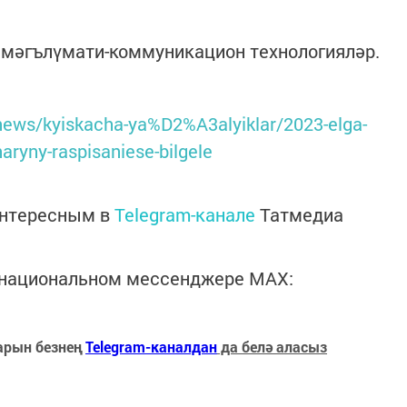
м мәгълүмати-коммуникацион технологияләр.
/news/kyiskacha-ya%D2%A3alyiklar/2023-elga-
aryny-raspisaniese-bilgele
интересным в
Telegram-канале
Татмедиа
в национальном мессенджере MАХ:
арын безнең
Telegram-каналдан
да белә аласыз