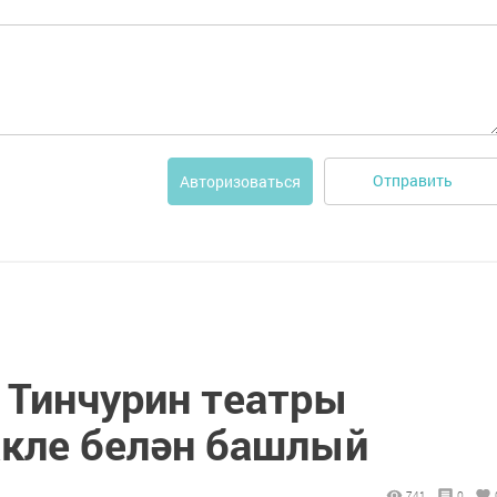
Отправить
Авторизоваться
 Тинчурин театры
акле белән башлый
741
0