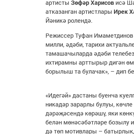
артисты
Зөфәр Харисов
исә Ш
атказанган артистлары
Ирек Х
Йәникә ролендә.
Режиссер Туфан Имаметдинов 
милли, әдәби, тарихи актуальл
тамашачыларда әдәби телебез
ихтирамны арттырыр дигән өме
борылыш та булачак», – дип 
«Идегәй» дастаны буенча куел
никадәр зарарлы булуы, көчле
дәрәҗәсендә көрәшү, яки көнк
белән мөнәсәбәтләре бозылу и
дә төп мотивлары – батырлык,