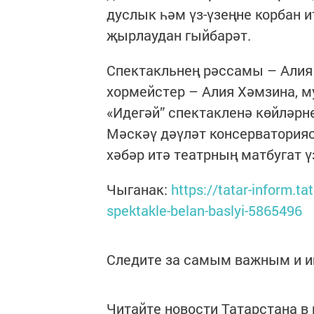
дуслык һәм үз-үзеңне корбан 
җырлаудан гыйбарәт.
Спектакльнең рәссамы – Алия 
хормейстер – Алия Хәмзина, м
«Идегәй” спектакленә көйләрн
Мәскәү дәүләт консерваторияс
хәбәр итә театрның матбугат ү
Чыганак:
https://tatar-inform.ta
spektakle-belan-baslyi-5865496
Следите за самым важным и 
Читайте новости Татарстана 