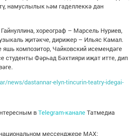
итү, намуслылык һәм гаделлеккә дан
Гайнуллина, хореограф – Марсель Нуриев,
узыкаль җитәкче, дирижер – Ильяс Камал.
е яшь композитор, Чайковский исемендәге
е студенты Фәрһад Бәхтияри иҗат итте, дип
зәге.
tar/news/dastannar-elyn-tincurin-teatry-idegai-
интересным в
Telegram-канале
Татмедиа
в национальном мессенджере MАХ: