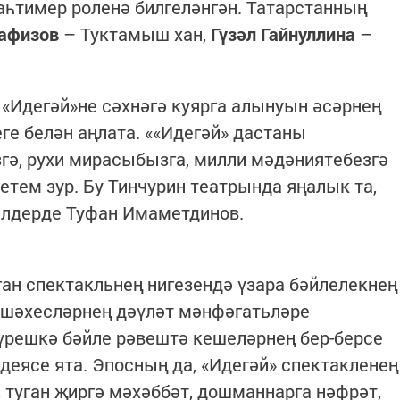
аһтимер роленә билгеләнгән. Татарстанның
афизов
– Туктамыш хан,
Гүзәл Гайнуллина
–
«Идегәй»не сәхнәгә куярга алынуын әсәрнең
еге белән аңлата. ««Идегәй» дастаны
гә, рухи мирасыбызга, милли мәдәниятебезгә
тем зур. Бу Тинчурин театрында яңалык та,
белдерде Туфан Имаметдинов.
ган спектакльнең нигезендә үзара бәйлелекнең
 шәхесләрнең дәүләт мәнфәгатьләре
үрешкә бәйле рәвештә кешеләрнең бер-берсе
деясе ята. Эпосның да, «Идегәй» спектакленең
 туган җиргә мәхәббәт, дошманнарга нәфрәт,