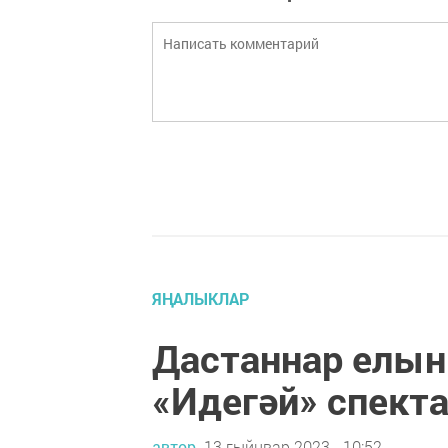
ЯҢАЛЫКЛАР
Дастаннар елын
«Идегәй» спект
автор,
13 гыйнвар 2023 - 10:52