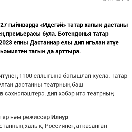
-27 гыйнварда «Идегәй» татар халык дастаны
ең премьерасы була. Бөтендөнья татар
023 елны Дастаннар елы дип игълан итүе
әһәмиятен тагын да арттыра.
итүнең 1100 еллыгына багышлап куела. Татар
улган дастанны театрның баш
в
сәхнәләштерә, дип хәбәр итә театрның
ктер һәм режиссер
Илнур
станның халык, Россиянең атказанган