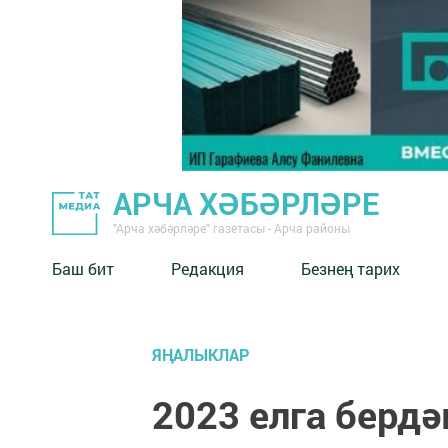
АРЧА ХӘБӘРЛӘРЕ
"Арча хәбәрләре" газетасы - Арча районы
Баш бит
Редакция
Безнең тарих
ЯҢАЛЫКЛАР
2023 елга бердә