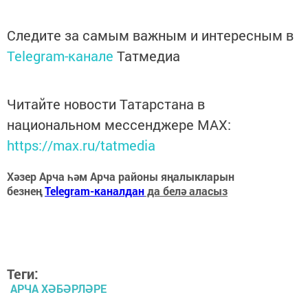
Следите за самым важным и интересным в
Telegram-канале
Татмедиа
Читайте новости Татарстана в
национальном мессенджере MАХ:
https://max.ru/tatmedia
Хәзер Арча һәм Арча районы яңалыкларын
безнең
Telegram-каналдан
да белә аласыз
Теги:
АРЧА ХӘБӘРЛӘРЕ