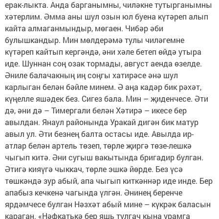
ерак-лыкта. Анда барганымны, чиләкне тутырганымны
хәтерлим. Әмма аны шул озын юл буена күтәреп алып
кайта алмаганмындыр, мөгаен. Чибәр әби
булышкандыр. Мин мөлдерәмә тулы чиләгемне
күтәреп кайтып кергәндә, әни хәле бетеп өйдә утыра
иде. Шуннан соң озак тормады, август аенда өзелде.
Әниле балачакның иң соңгы хатирәсе әнә шул
карлыган белән бәйле минем. Ә аңа кадәр бик рәхәт,
күңелле яшәдек без. Сигез бала. Мин – җиденчесе. Әти
дә, әни дә – Тимергали белән Хәтирә – икесе бер
авылдан. Янаул районында Уракай дигән бик матур
авыл ул. Әти безнең балта остасы иде. Авылда ир-
атлар белән артель төзеп, төрле җиргә төзе-лешкә
чыгып китә. Әни сугыш вакытында бригадир булган.
Әтигә кияүгә чыккач, төрле эшкә йөрде. Без үсә
төшкәндә зур абый, апа чыгып киткәннәр иде инде. Бер
апабыз кечкенә чагында үлгән. Әнинең беренче
ярдәмчесе булган Нәзхәт абый мине – күкрәк баласын
караган. «Нәфкатькә бер яшь тулгач кына урамга