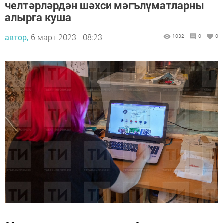
челтәрләрдән шәхси мәгълүматларны
алырга куша
автор,
6 март 2023 - 08:23
1032
0
0