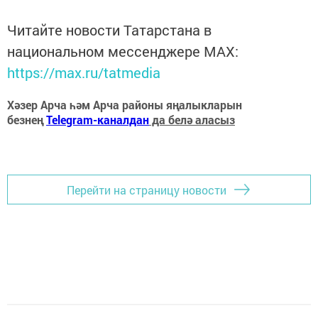
Читайте новости Татарстана в
национальном мессенджере MАХ:
https://max.ru/tatmedia
Хәзер Арча һәм Арча районы яңалыкларын
безнең
Telegram-каналдан
да белә аласыз
Перейти на страницу новости