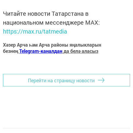
Читайте новости Татарстана в
национальном мессенджере MАХ:
https://max.ru/tatmedia
Хәзер Арча һәм Арча районы яңалыкларын
безнең
Telegram-каналдан
да белә аласыз
Перейти на страницу новости