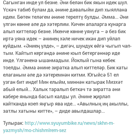
Сагынган инде ул безне. Әни белән бик якын идек шул.
Үскәч табиб булам да, әнине дәвалыйм дип хыяллана
идем. Бөтен теләгем әнине терелтү булды. Әмма... Әни
үлгән көнне әле дә хәтерлим. Кичен апаларга кунарга
алып киттеләр безне. Икенче көнне уянуга – ә без бик
иртә уяна идек – әнинең хәле ничек икән дип уйлап
куйдым. «Әниең үлде», – дигәч, шундук өйгә чыгып чап-
тым. Кайтып кергәндә әнине юып бетергәннәр иде
инде. Үлгәненә ышанмадым. Йоклый гына кебек
тоелды. Әмма әнине зиратка алып киттеләр. Бик каты
елаганым әле дә хәтеремнән китми. Югыйсә 51 ел
узган бит инде! Мин елыйм, миннән катырак Мизхәт
абый елый... Халык таралып беткәч тә зиратта әни
кабере янында басып калды ул. Әнине җирләп
кайтканда коеп яңгыр ява иде... «Авылның иң акыллы,
затлы хатыны китте», – диде авылдашлар...
Тулырак:
http://www.syuyumbike.ru/news/skhn-m-
yazmysh/mo-chishmlrem-sez