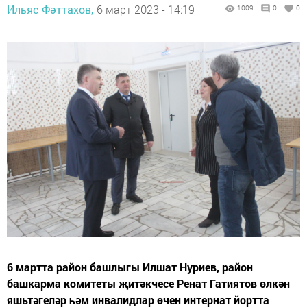
Ильяс Фәттахов,
6 март 2023 - 14:19
1009
0
0
6 мартта район башлыгы Илшат Нуриев, район
башкарма комитеты җитәкчесе Ренат Гатиятов өлкән
яшьтәгеләр һәм инвалидлар өчен интернат йортта