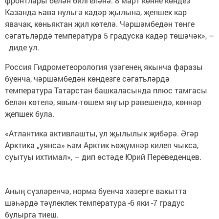
фронтлары белән билгеләнә. 8 март көнне көндез
Казанда һава нульгә кадәр җылына, җепшек кар
явачак, көньяктан җил көтелә. Чәршәмбедән төнге
сәгатьләрдә температура 5 градуска кадәр төшәчәк», –
диде ул.
Россия Гидрометеорология үзәгенең якынча фаразы
буенча, чәршәмбедән көндезге сәгатьләрдә
температура Татарстан башкаласында плюс тамгасы
белән көтелә, явым-төшем яңгыр рәвешендә, көннәр
җепшек була.
«Атлантика активлашты, ул җылылык җибәрә. Әгәр
Арктика „уянса» һәм Арктик һөҗүмнәр килеп чыкса,
суытуы ихтимал», – дип өстәде Юрий Переведенцев.
Аның сүзләренчә, норма буенча хәзерге вакытта
шәһәрдә тәүлеклек температура -6 яки -7 градус
булырга тиеш.