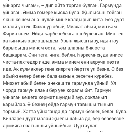
уйнарга чыгам», – дип әйтә торган булган. Гармунда
уйнаган. Әмма гомере кыска була. Җылысын тойган
якын кешем әнә шулай мине калдырып китә. Без дүрт
малай үстек: Физанур абый, Мизхәт абый, мин һәм
Фирин энем. Өйдә һәрберебезгә эш бүленгән. Мин гел
хатын-кыз эше эшләдем. Урын җыештыру, идән юу –
барысы да минем өстә, һәм аларны бик оста
башкарам. Әни тегә, чигә, бәйли. Һәркемнең дә әнисе
чиста-пөхтәдер инде, әмма минем әни аеруча пөхтә
иде. Ак күлмәкләр генә киертеп йөртте ул безне. Ә без
абый-энеләр белән балачакның рәхәтен күрәбез.
Мизхәт абый белән энекәш тә гармунда уйный. Ул
чорда гармун илаһи бер уен коралы бит. Гармун
уйнаган кешегә хөрмәт шундый зур, сокланып
карыйлар. Ә безнең өйдә гармун тавышы тынып
тормый. Хәтта уйнаганда да гармун безнең белән була.
Кичләрен дүрт малай җыелышабыз да, бер-беребезне
армиягә озатышлы уйныйбыз. Дүртәүләп