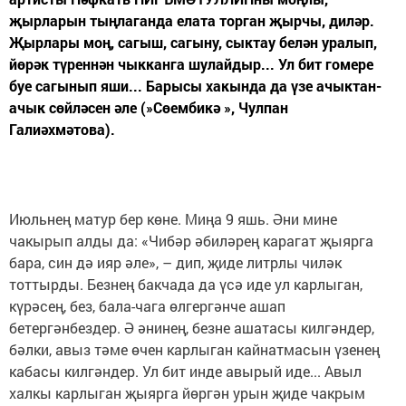
җырларын тыңлаганда елата торган җырчы, диләр.
Җырлары моң, сагыш, сагыну, сыктау белән уралып,
йөрәк түреннән чыкканга шулайдыр... Ул бит гомере
буе сагынып яши... Барысы хакында да үзе ачыктан-
ачык сөйләсен әле (»Сөембикә », Чулпан
Галиәхмәтова).
Июльнең матур бер көне. Миңа 9 яшь. Әни мине
чакырып алды да: «Чибәр әбиләрең карагат җыярга
бара, син дә ияр әле», – дип, җиде литрлы чиләк
тоттырды. Безнең бакчада да үсә иде ул карлыган,
күрәсең, без, бала-чага өлгергәнче ашап
бетергәнбездер. Ә әнинең, безне ашатасы килгәндер,
бәлки, авыз тәме өчен карлыган кайнатмасын үзенең
кабасы килгәндер. Ул бит инде авырый иде... Авыл
халкы карлыган җыярга йөргән урын җиде чакрым