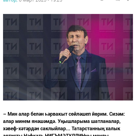
– Мин алар белән һәрвакыт сөйләшеп йөрим. Сизәм:
алар минем янәшәмдә. Уңышларыма шатланалар,
хәвеф-хәтәрдән саклыйлар... Татарстанның халык
артисты Нәфкать НИГЪМӘТУЛЛИНны моңлы,