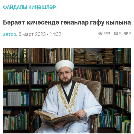
ФАЙДАЛЫ КИҢӘШЛӘР
Бәраәт кичәсендә гөнаһлар гафу кылына
автор,
6 март 2023 - 14:32
1009
0
0