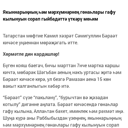
Якыннарыңның һәм мәрхүмнәрнең гөнаһлары гафу
кылынуын сорап гыйбадәттә үткәрү мөһим
Татарстан мөфтие Камил хәзрәт Сәмигуллин Бәраәт
кичәсе уңаеннан мөрәҗәгать итте.
Хөрмәтле дин кардәшләр!
Бүген кояш баегач, 6нчы марттан 7нче мартка каршы
кичтә, мөбарәк Шәгъбан аеның нәкъ уртасы җитә һәм
Бәраәт кичәсе керә, ул безгә Рамазан аена 15 көн
вакыт калганлыгын хәбәр итә.
“Бәраәт” сүзе “пакьләнү”, “бурычтан вә җәзадан
котылу” дигәнне аңлата. Бәраәт кичәсендә гөнаһлар
гафу кылына, Аллаһтан бәхет, иминлек һәм рәхмәт иңә.
Шуңа күрә аны Раббыбыздан үзеңнең, якыннарыңның
һәм мәрхүмнәрнең гөнаһлары гафу кылынуын сорап