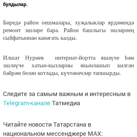
булдылар.
Биредә район оешмалары, хуҗалыклар ярдәмендә
ремонт эшләре бара. Район башлыгы эшләрнең
сыйфатыннан канәгать калды.
Илшат Нуриев интернат-йортта яшәүче һәм
эшләүче хатын-кызларны якынлашып килгән
бәйрәм белән котлады, күчтәнәчләр тапшырды.
Следите за самым важным и интересным в
Telegram-канале
Татмедиа
Читайте новости Татарстана в
национальном мессенджере MАХ: