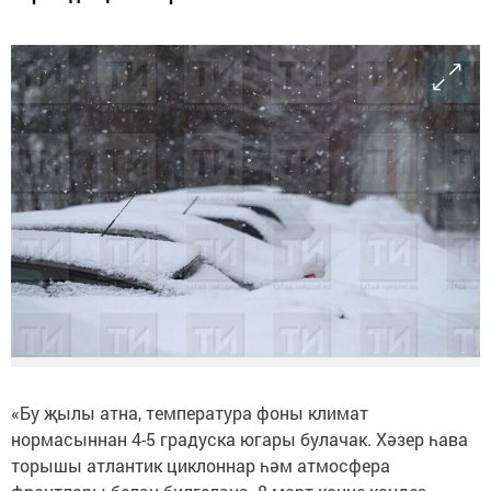
«Бу җылы атна, температура фоны климат
нормасыннан 4-5 градуска югары булачак. Хәзер һава
торышы атлантик циклоннар һәм атмосфера