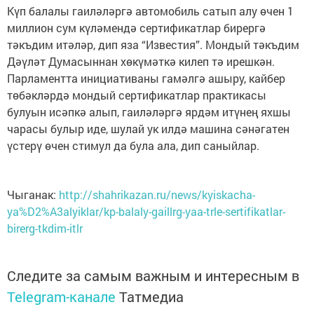
Күп балалы гаиләләргә автомобиль сатып алу өчен 1
миллион сум күләмендә сертификатлар бирергә
тәкъдим итәләр, дип яза “Известия”. Мондый тәкъдим
Дәүләт Думасыннан хөкүмәткә килеп тә ирешкән.
Парламентта инициативаны гамәлгә ашыру, кайбер
төбәкләрдә мондый сертификатлар практикасы
булуын исәпкә алып, гаиләләргә ярдәм итүнең яхшы
чарасы булыр иде, шулай ук илдә машина сәнәгатен
үстерү өчен стимул да була ала, дип саныйлар.
Чыганак:
http://shahrikazan.ru/news/kyiskacha-
ya%D2%A3alyiklar/kp-balaly-gaillrg-yaa-trle-sertifikatlar-
birerg-tkdim-itlr
Следите за самым важным и интересным в
Telegram-канале
Татмедиа