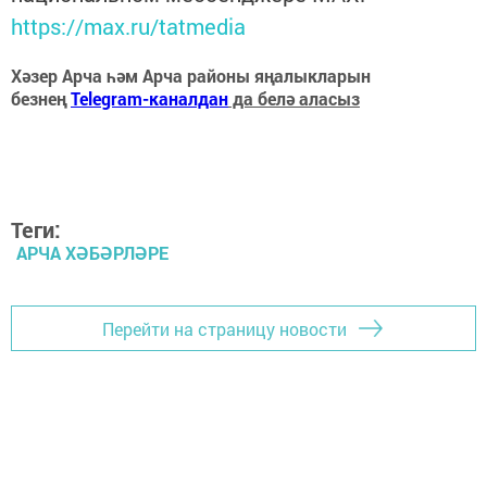
https://max.ru/tatmedia
Хәзер Арча һәм Арча районы яңалыкларын
безнең
Telegram-каналдан
да белә аласыз
Теги:
АРЧА ХӘБӘРЛӘРЕ
Перейти на страницу новости