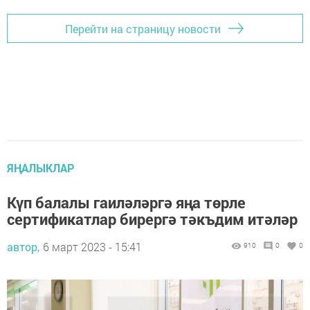
Перейти на страницу новости
ЯҢАЛЫКЛАР
Күп балалы гаиләләргә яңа төрле
сертификатлар бирергә тәкъдим итәләр
автор,
6 март 2023 - 15:41
910
0
0