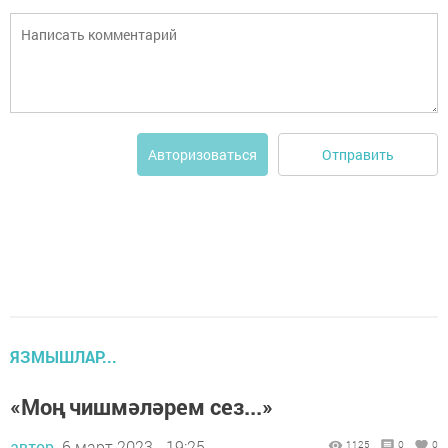
Отправить
Авторизоваться
ЯЗМЫШЛАР...
«Моң чишмәләрем сез...»
автор,
6 март 2023 - 19:25
1125
0
0