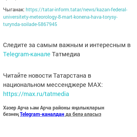
Чыганак:
https://tatar-inform.tatar/news/kazan-federal-
universitety-meteorology-8-mart-konena-hava-torysy-
turynda-soilade-5867945
Следите за самым важным и интересным в
Telegram-канале
Татмедиа
Читайте новости Татарстана в
национальном мессенджере MАХ:
https://max.ru/tatmedia
Хәзер Арча һәм Арча районы яңалыкларын
безнең
Telegram-каналдан
да белә аласыз