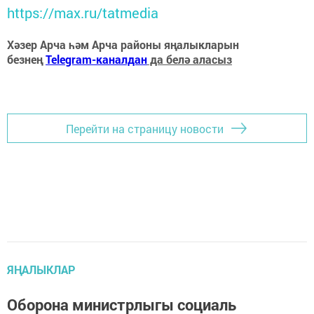
https://max.ru/tatmedia
Хәзер Арча һәм Арча районы яңалыкларын
безнең
Telegram-каналдан
да белә аласыз
Перейти на страницу новости
ЯҢАЛЫКЛАР
Оборона министрлыгы социаль