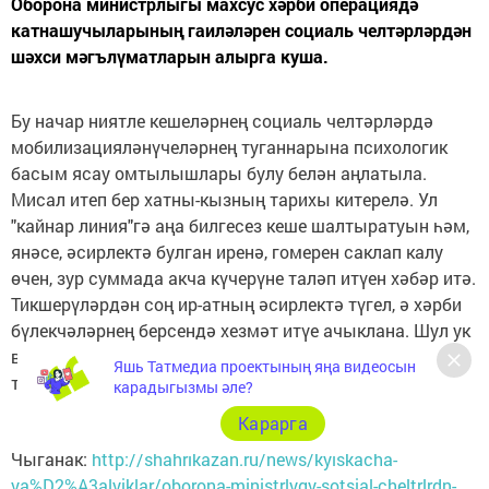
Оборона министрлыгы махсус хәрби операциядә
катнашучыларының гаиләләрен социаль челтәрләрдән
шәхси мәгълүматларын алырга куша.
Бу начар ниятле кешеләрнең социаль челтәрләрдә
мобилизацияләнүчеләрнең туганнарына психологик
басым ясау омтылышлары булу белән аңлатыла.
Мисал итеп бер хатны-кызның тарихы китерелә. Ул
"кайнар линия"гә аңа билгесез кеше шалтыратуын һәм,
янәсе, әсирлектә булган иренә, гомерен саклап калу
өчен, зур суммада акча күчерүне таләп итүен хәбәр итә.
Тикшерүләрдән соң ир-атның әсирлектә түгел, ә хәрби
бүлекчәләрнең берсендә хезмәт итүе ачыклана. Шул ук
вакытта зыян күрүче үзе "ВКонтакте" битендә үзенең
Яшь Татмедиа проектының яңа видеосын
телефон номерын күрсәткән булып чыга.
карадыгызмы әле?
Карарга
Чыганак:
http://shahrikazan.ru/news/kyiskacha-
ya%D2%A3alyiklar/oborona-ministrlygy-sotsial-cheltrlrdn-