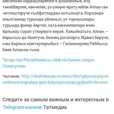
мөселман кардәшләребезгә дошманлык, ачу,
тәкәбберлек, көнчелек, үз-үзеңне ярату кебек Аллаһтан
читләштерүче сыйфатлардан котылырга, Коръәндә
язылганнар турында уйланып, үз тормышлары
турында фикер йөртеп, хата-кимчелекләре өчен
ярлыкау сорап үткәрергә кирәк. Хакыйкатьтә, Аллаһ –
барысын да Ишетүче, безнең догаларга Җавап бирүче,
һәм барлык мактауларыбыз – Галәмнәрнең Раббысы
Бөек Аллаһка гына.
Татарстан Республикасы мөфтие Камил хәзрәт
Сәмигуллин
Чыганак:
http://shahrikazan.ru/news/din/yakynnaryny-m-
mrkhmnrne-gnalary-gafu-kylynuyn-sorap-gyybadtt-tkr-mim
Следите за самым важным и интересным в
Telegram-канале
Татмедиа