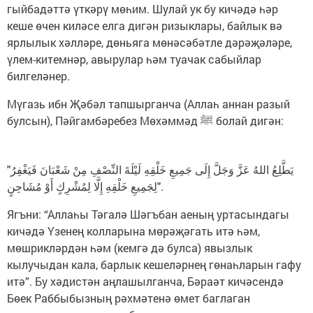
гыйбадәттә үткәрү мөһим. Шулай ук бу кичәдә һәр
кеше өчен киләсе елга дигән ризыклары, байлык вә
ярлылык хәлләре, дөньяга мөнәсәбәтле дәрәҗәләре,
үлем-китемнәр, авырулар һәм туачак сабыйлар
билгеләнер.
Мүгазь ибн Җәбәл тапшырганча (Аллаһ аннан разый
булсын), Пәйгамбәребез Мөхәммәд ﷺ болай дигән:
"يَطَّلِعُ اللهُ عَزَّ وَجَلَّ إِلَى جَمِيعِ خَلْقِهِ لَيْلَةَ النِّصْفِ مِنْ شَعْبَانَ فَيَغْفِرُ
لِجَمِيعِ خَلْقِهِ إِلَّا لِمُشْرِكٍ أَوْ مُشَاحِنٍ".
Ягъни: “Аллаһы Тәгалә Шәгъбан аеның уртасындагы
кичәдә Үзенең колларына мөрәҗәгать итә һәм,
мөшрикләрдән һәм (кемгә дә булса) явызлык
кылучыдан кала, барлык кешеләрнең гөнаһларын гафу
итә”. Бу хәдистән аңлашылганча, Бәраәт кичәсендә
Бөек Раббыбызның рәхмәтенә өмет баглаган