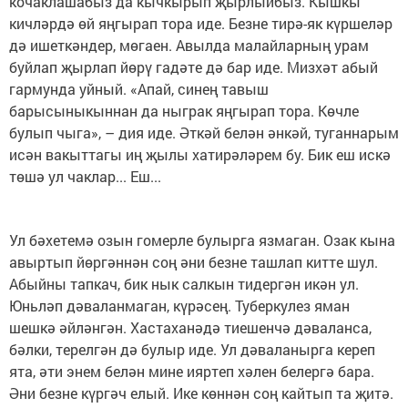
кочаклашабыз да кычкырып җырлыйбыз. Кышкы
кичләрдә өй яңгырап тора иде. Безне тирә-як күршеләр
дә ишеткәндер, мөгаен. Авылда малайларның урам
буйлап җырлап йөрү гадәте дә бар иде. Мизхәт абый
гармунда уйный. «Апай, синең тавыш
барысыныкыннан да ныграк яңгырап тора. Көчле
булып чыга», – дия иде. Әткәй белән әнкәй, туганнарым
исән вакыттагы иң җылы хатирәләрем бу. Бик еш искә
төшә ул чаклар... Еш...
Ул бәхетемә озын гомерле булырга язмаган. Озак кына
авыртып йөргәннән соң әни безне ташлап китте шул.
Абыйны тапкач, бик нык салкын тидергән икән ул.
Юньләп дәваланмаган, күрәсең. Туберкулез яман
шешкә әйләнгән. Хастаханәдә тиешенчә дәваланса,
бәлки, терелгән дә булыр иде. Ул дәваланырга кереп
ята, әти энем белән мине ияртеп хәлен белергә бара.
Әни безне күргәч елый. Ике көннән соң кайтып та җитә.