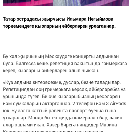
Татар эстрадасы җырчысы Ильмира Нәгыймова
төркемендәге кызларның әйберләрен урлаганнар.
Бу хәл җырчының Мәскәүдәге концерты алдыннан
була. Билгесез кеше, репетиция вакытында гримеркага
кереп, кызларны әйберләрен алып чыккан.
«Күз алдына китерәсезме, дуслар, безне таладылар.
Репетициядән соң гримеркага керсәк, әйберләребез үз
урынында түгел. Биюче кызларыбызның кесәләрен
һәм сумкаларын актарганнар. 2 телефон һәм 3 AirPods
юк. Бу залга катгый рәвештә паспорт буенча гына
үткәрәләр. Монда бөтен җирдә камералар бар, ләкин
алар эшләми икән. Хәзер бирегә ниндидер Марина
Карпова дигән кеше кергәнлеген ачыкладык.