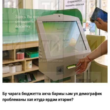
Бу чарага бюджетта акча бармы һәм ул демографик
проблеманы хәл итүдә ярдәм итәрме?