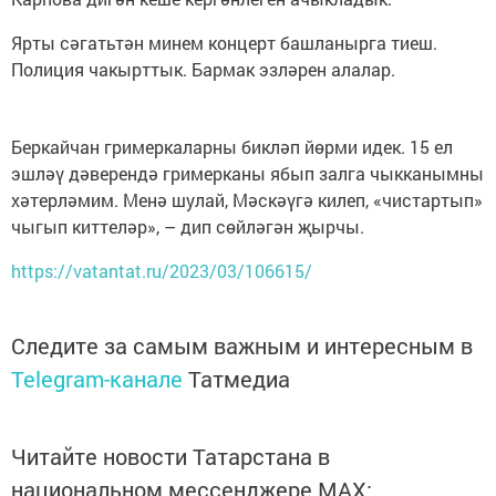
Ярты сәгатьтән минем концерт башланырга тиеш.
Полиция чакырттык. Бармак эзләрен алалар.
Беркайчан гримеркаларны бикләп йөрми идек. 15 ел
эшләү дәверендә гримерканы ябып залга чыкканымны
хәтерләмим. Менә шулай, Мәскәүгә килеп, «чистартып»
чыгып киттеләр», – дип сөйләгән җырчы.
https://vatantat.ru/2023/03/106615/
Следите за самым важным и интересным в
Telegram-канале
Татмедиа
Читайте новости Татарстана в
национальном мессенджере MАХ: