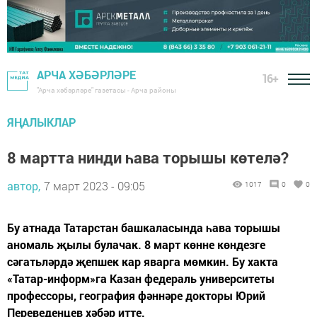
АРЧА ХӘБӘРЛӘРЕ
16+
"Арча хәбәрләре" газетасы - Арча районы
ЯҢАЛЫКЛАР
8 мартта нинди һава торышы көтелә?
автор,
7 март 2023 - 09:05
1017
0
0
Бу атнада Татарстан башкаласында һава торышы
аномаль җылы булачак. 8 март көнне көндезге
сәгатьләрдә җепшек кар яварга мөмкин. Бу хакта
«Татар-информ»га Казан федераль университеты
профессоры, география фәннәре докторы Юрий
Переведенцев хәбәр итте.