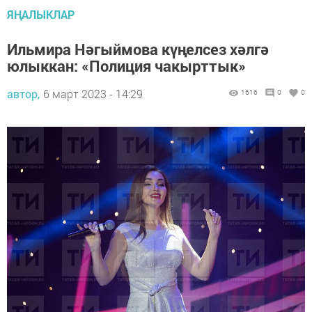
ЯҢАЛЫКЛАР
Ильмира Нәгыймова күңелсез хәлгә
юлыккан: «Полиция чакырттык»
автор,
6 март 2023 - 14:29
1616
0
0