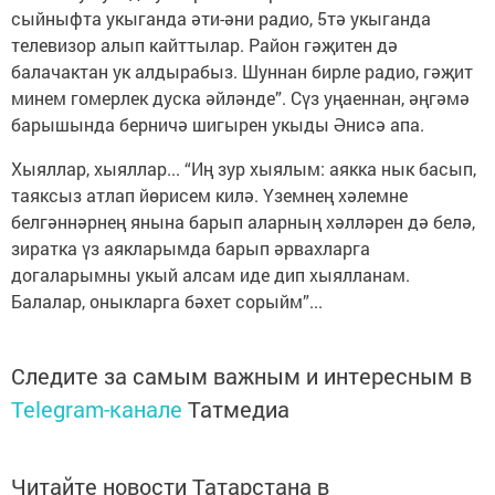
сыйныфта укыганда әти-әни радио, 5тә укыганда
телевизор алып кайттылар. Район гәҗитен дә
балачактан ук алдырабыз. Шуннан бирле радио, гәҗит
минем гомерлек дуска әйләнде”. Сүз уңаеннан, әңгәмә
барышында берничә шигырен укыды Әнисә апа.
Хыяллар, хыяллар... “Иң зур хыялым: аякка нык басып,
таяксыз атлап йөрисем килә. Үземнең хәлемне
белгәннәрнең янына барып аларның хәлләрен дә белә,
зиратка үз аякларымда барып әрвахларга
догаларымны укый алсам иде дип хыялланам.
Балалар, оныкларга бәхет сорыйм”...
Следите за самым важным и интересным в
Telegram-канале
Татмедиа
Читайте новости Татарстана в