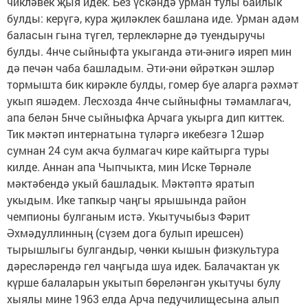
чикләвек җыя идек. Без үскәндә урман тулы байлык
булды: керүгә, кура җиләклек башлана иде. Урман адәм
баласын гына түгел, терлекләрне дә туендыручы
булды. 4нче сыйныфта укыганда әти-әнигә ияреп мин
дә печән чаба башладым. Әти-әни өйрәткән эшләр
тормышта бик кирәкле булды, гомер буе аларга рәхмәт
укып яшәдем. Лесхозда 4нче сыйныфны тәмамлагач,
апа белән 5нче сыйныфка Арчага укырга дип киттек.
Тик мәктәп интернатына түләргә икебезгә 12шәр
сумнан 24 сум акча булмагач кире кайтырга туры
килде. Аннан апа Чыпчыкта, мин Иске Төрнәле
мәктәбендә укый башладык. Мәктәптә яратып
укыдым. Ике тапкыр чаңгы ярышында район
чемпионы булганым истә. Укытучыбыз Фәрит
Әхмәдуллинның (сүзем дога булып ирешсен)
тырышлыгы булгандыр, чөнки кышын физкультура
дәресләрендә гел чаңгыда шуа идек. Балачактан ук
күрше балаларын укытып бөреләнгән укытучы булу
хыялы мине 1963 елда Арча педучилищесына алып