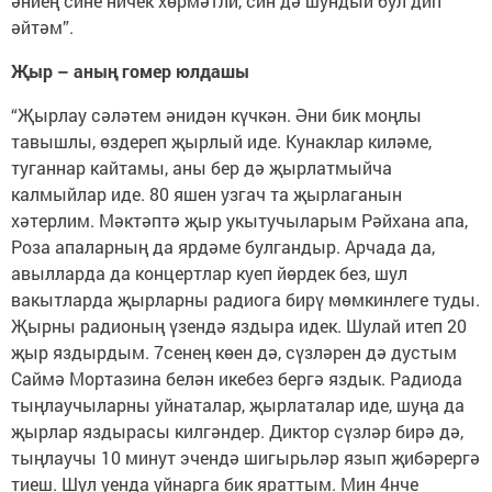
әниең сине ничек хөрмәтли, син дә шундый бул дип
әйтәм”.
Җыр – аның гомер юлдашы
“Җырлау сәләтем әнидән күчкән. Әни бик моңлы
тавышлы, өздереп җырлый иде. Кунаклар киләме,
туганнар кайтамы, аны бер дә җырлатмыйча
калмыйлар иде. 80 яшен узгач та җырлаганын
хәтерлим. Мәктәптә җыр укытучыларым Рәйхана апа,
Роза апаларның да ярдәме булгандыр. Арчада да,
авылларда да концертлар куеп йөрдек без, шул
вакытларда җырларны радиога бирү мөмкинлеге туды.
Җырны радионың үзендә яздыра идек. Шулай итеп 20
җыр яздырдым. 7сенең көен дә, сүзләрен дә дустым
Саймә Мортазина белән икебез бергә яздык. Радиода
тыңлаучыларны уйнаталар, җырлаталар иде, шуңа да
җырлар яздырасы килгәндер. Диктор сүзләр бирә дә,
тыңлаучы 10 минут эчендә шигырьләр язып җибәрергә
тиеш. Шул уенда уйнарга бик яраттым. Мин 4нче