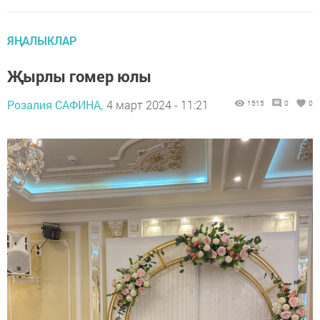
ЯҢАЛЫКЛАР
Җырлы гомер юлы
Розалия САФИНА,
4 март 2024 - 11:21
1515
0
0