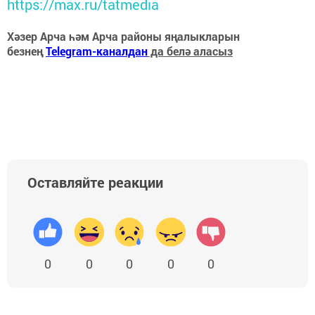
https://max.ru/tatmedia
Хәзер Арча һәм Арча районы яңалыкларын
безнең
Telegram-каналдан
да белә аласыз
Оставляйте реакции
0
0
0
0
0