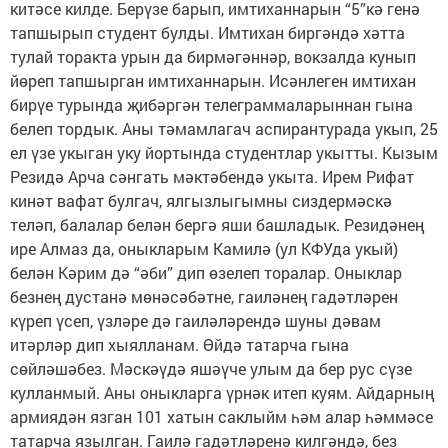
китәсе килде. Берүзе барып, имтиханнарын “5”кә генә
тапшырып студент булды. Имтихан биргәндә хәтта
тулай торакта урын да бирмәгәннәр, вокзалда кунып
йөреп тапшырган имтиханнарын. Исәнлеген имтихан
бирүе турында җибәргән телеграммаларыннан гына
белеп тордык. Аны тәмамлагач аспирантурада укып, 25
ел үзе укыган уку йортында студентлар укытты. Кызым
Резидә Арча сәнгать мәктәбендә укыта. Ирем Рифат
кинәт вафат булгач, ялгызлыгымны сиздермәскә
теләп, балалар белән бергә яши башладык. Резидәнең
ире Алмаз да, оныкларым Камилә (ул КФУда укый)
белән Кәрим дә “әби” дип өзелеп торалар. Оныклар
безнең дустанә мөнәсәбәтне, гаиләнең гадәтләрен
күреп үсеп, үзләре дә гаиләләрендә шуны дәвам
итәрләр дип хыялланам. Өйдә татарча гына
сөйләшәбез. Мәскәүдә яшәүче улым да бер рус сүзе
кулланмый. Аны оныкларга үрнәк итеп куям. Айдарның
армиядән язган 101 хатын саклыйм һәм алар һәммәсе
татарча язылган. Гаилә гадәтләренә килгәндә, без