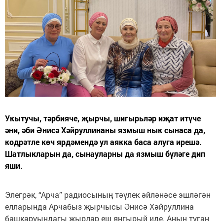
Укытучы, тәрбияче, җырчы, шигырьләр иҗат итүче
әни, әби Әнисә Хәйруллинаны язмыш нык сынаса да,
кодрәтле көч ярдәмендә ул аякка баса алуга ирешә.
Шатлыкларын да, сынауларны да язмыш бүләге дип
яши.
Элегрәк, “Арча” радиосының тәүлек әйләнәсе эшләгән
елларында Арчабыз җырчысы Әнисә Хәйруллина
башкаруындагы җырлар еш яңгырый иде. Аның туган