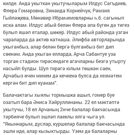
килде. Анда укыткан укытучыларым Илдус Сәгъдиев,
Флера Гомәровна, Зинаида Корнейчук, Рәмзия
Гыйләҗева, Мөнәвир Ибраһимовларны һ.б. сагынып
искә алам. Илдус абый белән Флера апа бүген дә тигез
булып яшәп яталар, шөкер. Илдус абый районда узган
чараларда да актив катнаша. Әлифба авторларында
укыганбыз, алар белән бергә булганбыз бит дип
сөенәм. Анда укыган елларда, Арча Сабантуе уза
торган стадион тирәсендәге агачларны безгә утырту
насыйп булды. Шул тирәгә юлым төшкән саен,
Арчабыз өчен минем дә кечкенә булса да хезмәтем
кергән бит дип куанам”.
Балачактагы хыялы тормышка ашып, гомер буе
озатып бара Әнисә Хәйруллинаны. 22 ел мәктәптә
укытучы, 18 ел Арчаның 2нче балалар бакчасында
тәрбияче булып эшләп лаеклы ялга чыга ул.
“Якыннарым, дуслар, күршеләр балалар бакчасында
эшли иде, алар кызыктырды. Үзем дә балаларны