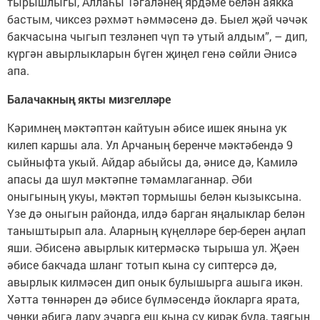
тырышлыгы, Аллаһы Тәгаләнең ярдәме белән аякка
бастым, чиксез рәхмәт һәммәсенә дә. Быел җәй чәчәк
бакчасына чыгып тезләнеп чүп тә утый алдым”, – дип,
күргән авырлыкларын бүген җиңел генә сөйли Әнисә
апа.
Балачакның якты мизгелләре
Кәримнең мәктәптән кайтуын әбисе ишек янына ук
килеп каршы ала. Ул Арчаның беренче мәктәбендә 9
сыйныфта укый. Айдар абыйсы да, әнисе дә, Камилә
апасы да шул мәктәпне тәмамлаганнар. Әби
оныгының укуы, мәктәп тормышы белән кызыксына.
Үзе дә оныгын районда, илдә барган яңалыклар белән
таныштырып ала. Аларның күңелләре бер-берен аңлап
яши. Әбисенә авырлык китермәскә тырыша ул. Җәен
әбисе бакчада шланг тотып кына су сиптерсә дә,
авырлык килмәсен дип онык булышырга ашыга икән.
Хәтта төннәрен дә әбисе бүлмәсендә йокларга ярата,
чөнки әбигә дару эчәргә еш кына су кирәк була, таягын