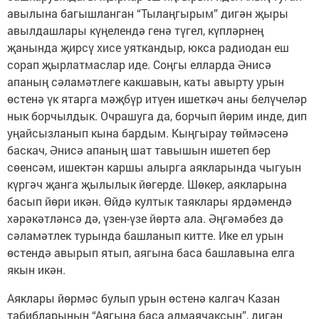
авылына багышланган “Тылаңгырым” дигән җыры
авылдашлары күңелендә генә түгел, күпләрнең
җанында җирсү хисе уяткандыр, юкса радиодан еш
сорап җырлатмаслар иде. Соңгы елларда Әнисә
апаның сәламәтлеге какшавын, каты авырту урын
өстенә үк ятарга мәҗбүр итүен ишеткәч аны белүчеләр
нык борчылдык. Очрашуга да, борчып йөрим инде, дип
уңайсызланып кына бардым. Кыңгырау төймәсенә
баскач, Әнисә апаның шат тавышын ишетеп бер
сөенсәм, ишектән каршы алырга аякларында чыгуын
күргәч җанга җылылык йөгерде. Шөкер, аякларына
басып йөри икән. Өйдә култык таяклары ярдәмендә
хәрәкәтләнсә дә, үзен-үзе йөртә ала. Әңгәмәбез дә
сәламәтлек турында башланып китте. Ике ел урын
өстендә авырып ятып, аягына баса башлавына елга
якын икән.
Аяклары йөрмәс булып урын өстенә калгач Казан
табибларының “Аягыңа баса алмаячаксың”, дигән