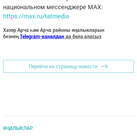
национальном мессенджере MАХ:
https://max.ru/tatmedia
Хәзер Арча һәм Арча районы яңалыкларын
безнең
Telegram-каналдан
да белә аласыз
Перейти на страницу новости
ЯҢАЛЫКЛАР