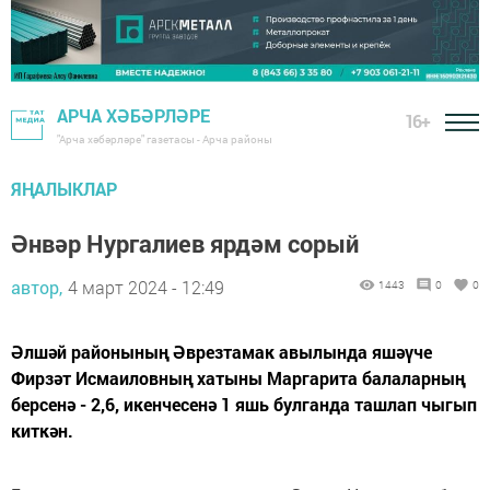
АРЧА ХӘБӘРЛӘРЕ
16+
"Арча хәбәрләре" газетасы - Арча районы
ЯҢАЛЫКЛАР
Әнвәр Нургалиев ярдәм сорый
автор,
4 март 2024 - 12:49
1443
0
0
Әлшәй районының Әврезтамак авылында яшәүче
Фирзәт Исмаиловның хатыны Маргарита балаларның
берсенә - 2,6, икенчесенә 1 яшь булганда ташлап чыгып
киткән.