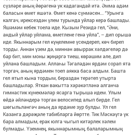
сүзләре аның йөрәгенә ук кадагандай итә. Әмма адәм
баласын өмет яшәтә. Өмет кенә сүнмәсен... “Урынга
калгач, ирексездән үлем турында уйлар керә башлады.
Яшәмәм кебек тоела иде. Кызым Резидә гел, “Әни,
андый уйлар уйлама, өметлене генә уйла”, – дип орыша
иде. Якыннарым гел күңелемне үсендереп, көч биреп
торды. Аннан үзем дә, миннән авыррак хәлдәгеләр дә
бар бит, мин моны җиңәргә тиеш, көрәшим әле, дип
уйлана башладым. Аллаһы Тәгаләдән ярдәм сорап ята
торгач, аның ярдәмен тоеп аякка баса алдым. Башта
гел ятып кына тордым, бераздан терәтеп утырта
башладылар. Яткан вакытта хәрәкәтләнә алганча
гимнастик күнекмәләр ясарга тырыша идем. Улым
өйдә әйләндерә торган велосипед алып бирде. Гел
шөгыльләнгәч аның да ярдәме зур булды. Ул гел
Казанга дәрәҗәле табибларга йөртте. Тик Мәскәүгә үк
бара алмадым, ерак юлга чыгып китәрлек хәлем
булмады. Үземнең, якыннарымның, балаларымның