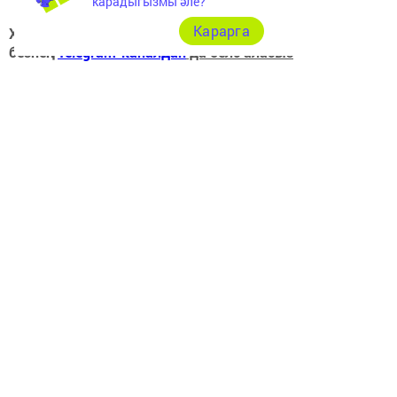
карадыгызмы әле?
Карарга
Хәзер Арча һәм Арча районы яңалыкларын
безнең
Telegram-каналдан
да белә аласыз
Перейти на страницу новости