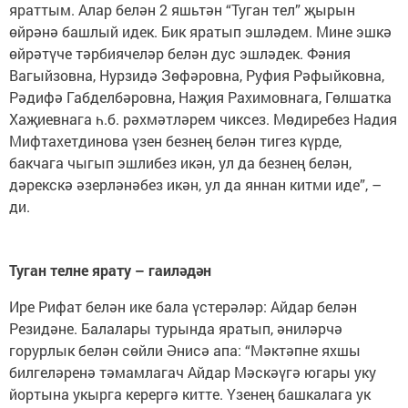
яраттым. Алар белән 2 яшьтән “Туган тел” җырын
өйрәнә башлый идек. Бик яратып эшләдем. Мине эшкә
өйрәтүче тәрбиячеләр белән дус эшләдек. Фәния
Вагыйзовна, Нурзидә Зөфәровна, Руфия Рәфыйковна,
Рәдифә Габделбәровна, Наҗия Рахимовнага, Гөлшатка
Хаҗиевнага һ.б. рәхмәтләрем чиксез. Мөдиребез Надия
Мифтахетдинова үзен безнең белән тигез күрде,
бакчага чыгып эшлибез икән, ул да безнең белән,
дәрекскә әзерләнәбез икән, ул да яннан китми иде”, –
ди.
Туган телне ярату – гаиләдән
Ире Рифат белән ике бала үстерәләр: Айдар белән
Резидәне. Балалары турында яратып, әниләрчә
горурлык белән сөйли Әнисә апа: “Мәктәпне яхшы
билгеләренә тәмамлагач Айдар Мәскәүгә югары уку
йортына укырга керергә китте. Үзенең башкалага ук