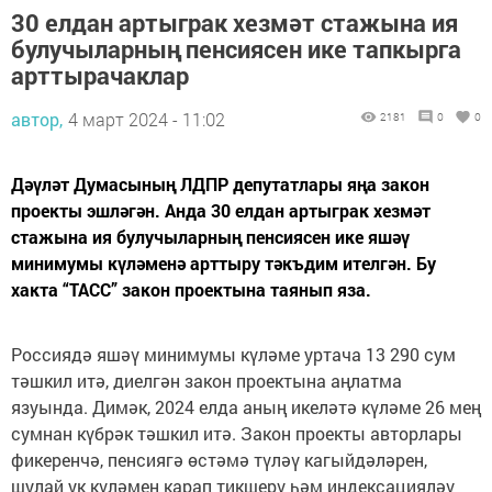
30 елдан артыграк хезмәт стажына ия
булучыларның пенсиясен ике тапкырга
арттырачаклар
автор,
4 март 2024 - 11:02
2181
0
0
Дәүләт Думасының ЛДПР депутатлары яңа закон
проекты эшләгән. Анда 30 елдан артыграк хезмәт
стажына ия булучыларның пенсиясен ике яшәү
минимумы күләменә арттыру тәкъдим ителгән. Бу
хакта “ТАСС” закон проектына таянып яза.
Россиядә яшәү минимумы күләме уртача 13 290 сум
тәшкил итә, диелгән закон проектына аңлатма
язуында. Димәк, 2024 елда аның икеләтә күләме 26 мең
сумнан күбрәк тәшкил итә. Закон проекты авторлары
фикеренчә, пенсиягә өстәмә түләү кагыйдәләрен,
шулай ук күләмен карап тикшерү һәм индексацияләү