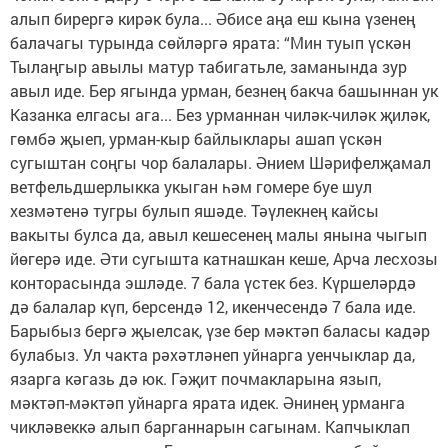
алып бирергә кирәк була... Әбисе аңа еш кына үзенең
балачагы турында сөйләргә ярата: “Мин туып үскән
Тылаңгыр авылы матур табигатьле, заманында зур
авыл иде. Бер ягында урман, безнең бакча башыннан ук
Казанка елгасы ага... Без урманнан чиләк-чиләк җиләк,
гөмбә җыеп, урман-кыр байлыклары ашап үскән
сугыштан соңгы чор балалары. Әнием Шәрифелҗамал
ветфельдшерлыкка укыган һәм гомере буе шул
хезмәтенә тугры булып яшәде. Тәүлекнең кайсы
вакыты булса да, авыл кешесенең малы янына чыгып
йөгерә иде. Әти сугышта катнашкан кеше, Арча лесхозы
конторасында эшләде. 7 бала үстек без. Күршеләрдә
дә балалар күп, берсендә 12, икенчесендә 7 бала иде.
Барыбыз бергә җыелсак, үзе бер мәктәп баласы кадәр
булабыз. Ул чакта рәхәтләнеп уйнарга уенчыклар да,
язарга кәгазь дә юк. Гәҗит почмакларына язып,
мәктәп-мәктәп уйнарга ярата идек. Әнинең урманга
чикләвеккә алып барганнарын сагынам. Капчыклап