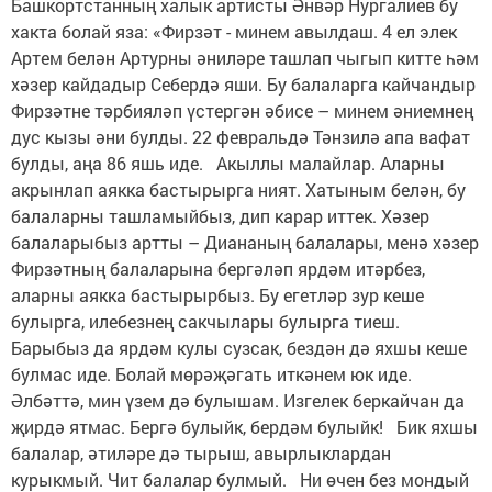
Башкортстанның халык артисты Әнвәр Нургалиев бу
хакта болай яза: «Фирзәт - минем авылдаш. 4 ел элек
Артем белән Артурны әниләре ташлап чыгып китте һәм
хәзер кайдадыр Себердә яши. Бу балаларга кайчандыр
Фирзәтне тәрбияләп үстергән әбисе – минем әниемнең
дус кызы әни булды. 22 февральдә Тәнзилә апа вафат
булды, аңа 86 яшь иде. Акыллы малайлар. Аларны
акрынлап аякка бастырырга ният. Хатыным белән, бу
балаларны ташламыйбыз, дип карар иттек. Хәзер
балаларыбыз артты – Диананың балалары, менә хәзер
Фирзәтның балаларына бергәләп ярдәм итәрбез,
аларны аякка бастырырбыз. Бу егетләр зур кеше
булырга, илебезнең сакчылары булырга тиеш.
Барыбыз да ярдәм кулы сузсак, бездән дә яхшы кеше
булмас иде. Болай мөрәҗәгать иткәнем юк иде.
Әлбәттә, мин үзем дә булышам. Изгелек беркайчан да
җирдә ятмас. Бергә булыйк, бердәм булыйк! Бик яхшы
балалар, әтиләре дә тырыш, авырлыклардан
курыкмый. Чит балалар булмый. Ни өчен без мондый