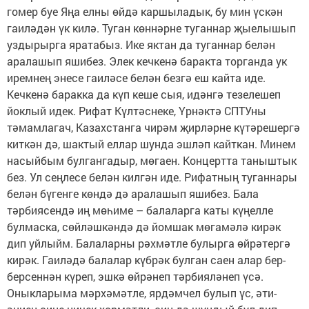
гомер буе Яңа елны өйдә каршыладык, бу мин үскән
гаиләдән үк килә. Туган көннәрне туганнар җыелышып
уздырырга яратабыз. Ике яктан да туганнар белән
аралашып яшибез. Элек кечкенә баракта торганда ук
иремнең энесе гаиләсе белән безгә еш кайта иде.
Кечкенә баракка да күп кеше сыя, идәнгә тезелешеп
йоклый идек. Рифат Күлтәснеке, Үрнәктә СПТУны
тәмамлагач, Казахстанга чирәм җирләрне күтәрешергә
киткән дә, шактый еллар шунда эшләп кайткан. Минем
насыйбым булгангадыр, мөгаен. Концертта таныштык
без. Ул сеңлесе белән килгән иде. Рифатның туганнары
белән бүгенге көндә дә аралашып яшибез. Бала
тәрбиясендә иң мөһиме – балаларга каты күңелле
булмаска, сөйләшкәндә дә йомшак мөгамәлә кирәк
дип уйлыйм. Балаларны рәхмәтле булырга өйрәтергә
кирәк. Гаиләдә балалар күбрәк булган саен алар бер-
берсеннән күреп, эшкә өйрәнеп тәрбияләнеп үсә.
Оныкларыма мәрхәмәтле, ярдәмчел булып үс, әти-