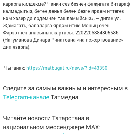
карарга килдекме? Чөнки сез безнең фаҗигагә битараф
калмадыгыз, бөтен дөнья белән безгә ярдәм иттегез
һәм хәзер дә ярдәмнән ташламыйсыз», – дигән ул.
Җәмәгать, балаларга ярдәм итик! Моның өчен
Фирзәтнең апасының картасы: 2202206884805586
(Нагуманова Динара Ринатовна «на пожертвование»
дип язарга).
Чыганак:
https://matbugat.ru/news/?id=43350
Следите за самым важным и интересным в
Telegram-канале
Татмедиа
Читайте новости Татарстана в
национальном мессенджере MАХ: