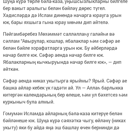
Шуңа күрә төрле бәла-каза, уңышсызлыкларны билгеле
бер вакыт аралыгы белән бәйләү дөрес түгел.
Хәдисләрдә дә Ислам динендә начарга юрауга урын
юк, бары яхшыга гына юрау мөһим дип әйтелә.
Пәйгамбәребез Мөхәммәт салләллаһу галәйһи вә
сәллам “Авырулар, кошлар, ябалаклар һәм сәфәр ае
белән бәйле хорафатларга урын юк. Бу әйберләрдә
начар билге юк. Сәфәр аенда начар билге юк.
Ябалакларның кычкыруында начар билге юк», — дип
әйткән.
Сәфәр аенда никах укытырга ярыймы? Ярый. Сәфәр ае
башка айлар кебек үк гадәти ай. Ул — Аллаһ барлыкка
китергән календарьның бер өлеше, һәм ул бәхетсез һәм
куркыныч була алмый.
Гомумән Исламда айларның бәла-каза китерүе белән
бәйләнеше юк. Шуңа күрә сәяхәткә чыгу, өйләнү (никах
укыту) яки бу айда яңа эш башлау өчен бернинди дә