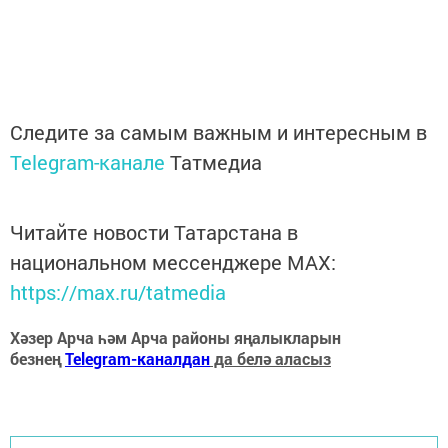
Следите за самым важным и интересным в
Telegram-канале
Татмедиа
Читайте новости Татарстана в
национальном мессенджере MАХ:
https://max.ru/tatmedia
Хәзер Арча һәм Арча районы яңалыкларын
безнең
Telegram-каналдан
да белә аласыз