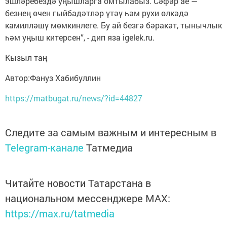
эшләребездә уңышларга омтылабыз. Сәфәр ае —
безнең өчен гыйбадәтләр үтәү һәм рухи өлкәдә
камилләшү мөмкинлеге. Бу ай безгә бәракәт, тынычлык
һәм уңыш китерсен”, - дип яза igelek.ru.
Кызыл таң
Автор:Фануз Хабибуллин
https://matbugat.ru/news/?id=44827
Следите за самым важным и интересным в
Telegram-канале
Татмедиа
Читайте новости Татарстана в
национальном мессенджере MАХ:
https://max.ru/tatmedia