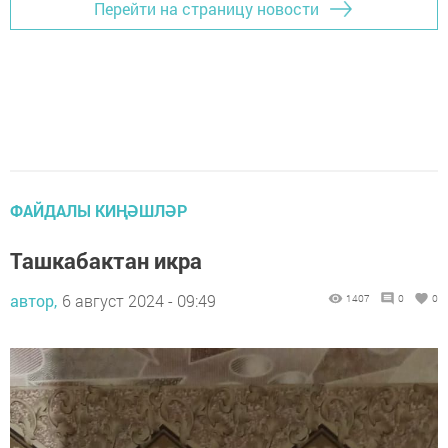
Перейти на страницу новости
ФАЙДАЛЫ КИҢӘШЛӘР
Ташкабактан икра
автор,
6 август 2024 - 09:49
1407
0
0