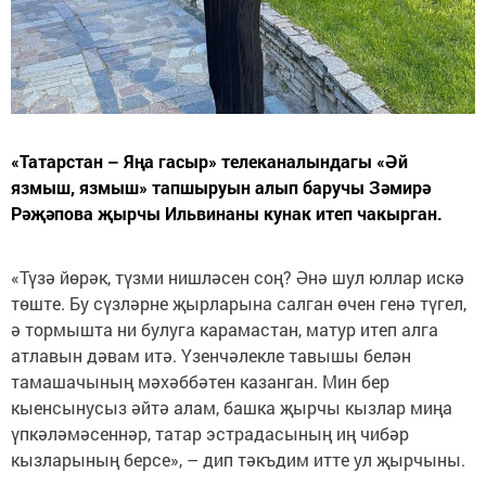
«Татарстан – Яңа гасыр» телеканалындагы «Әй
язмыш, язмыш» тапшыруын алып баручы Зәмирә
Рәҗәпова җырчы Ильвинаны кунак итеп чакырган.
«Түзә йөрәк, түзми нишләсен соң? Әнә шул юллар искә
төште. Бу сүзләрне җырларына салган өчен генә түгел,
ә тормышта ни булуга карамастан, матур итеп алга
атлавын дәвам итә. Үзенчәлекле тавышы белән
тамашачының мәхәббәтен казанган. Мин бер
кыенсынусыз әйтә алам, башка җырчы кызлар миңа
үпкәләмәсеннәр, татар эстрадасының иң чибәр
кызларының берсе», – дип тәкъдим итте ул җырчыны.