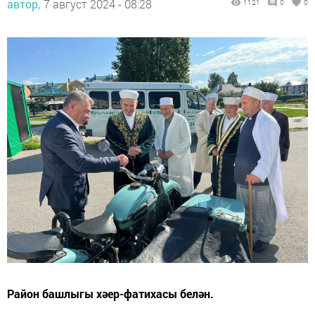
автор,
7 август 2024 - 08:28
1121
0
0
Район башлыгы хәер-фатихасы белән.