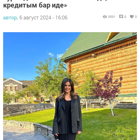
кредитым бар иде»
автор,
6 август 2024 - 16:06
3531
0
0