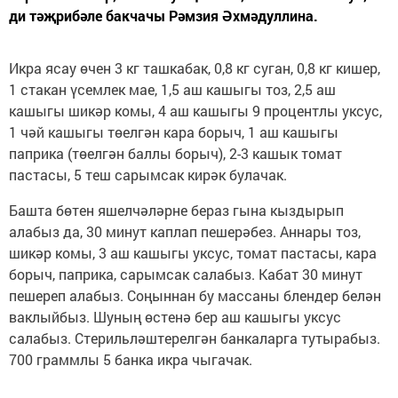
ди тәҗрибәле бакчачы Рәмзия Әхмәдуллина.
Икра ясау өчен 3 кг ташкабак, 0,8 кг суган, 0,8 кг кишер,
1 стакан үсемлек мае, 1,5 аш кашыгы тоз, 2,5 аш
кашыгы шикәр комы, 4 аш кашыгы 9 процентлы уксус,
1 чәй кашыгы төелгән кара борыч, 1 аш кашыгы
паприка (төелгән баллы борыч), 2-3 кашык томат
пастасы, 5 теш сарымсак кирәк булачак.
Башта бөтен яшелчәләрне бераз гына кыздырып
алабыз да, 30 минут каплап пешерәбез. Аннары тоз,
шикәр комы, 3 аш кашыгы уксус, томат пастасы, кара
борыч, паприка, сарымсак салабыз. Кабат 30 минут
пешереп алабыз. Соңыннан бу массаны блендер белән
ваклыйбыз. Шуның өстенә бер аш кашыгы уксус
салабыз. Стерильләштерелгән банкаларга тутырабыз.
700 граммлы 5 банка икра чыгачак.