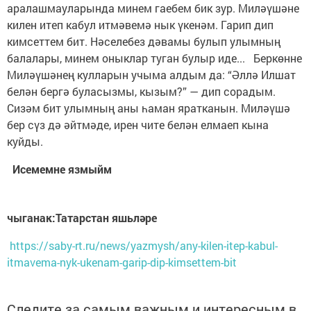
аралашмауларында минем гаебем бик зур. Миләүшәне
килен итеп кабул итмәвемә нык үкенәм. Гарип дип
кимсеттем бит. Нәселебез дәвамы булып улымның
балалары, минем оныклар туган булыр иде... Беркөнне
Миләүшәнең кулларын учыма алдым да: “Әллә Илшат
белән бергә буласызмы, кызым?” — дип сорадым.
Сизәм бит улымның аны һаман яратканын. Ми­ләү­шә
бер сүз дә әйтмәде, ирен чите белән елмаеп кына
куйды.
Исемемне язмыйм
чыганак:Татарстан яшьләре
https://saby-rt.ru/news/yazmysh/any-kilen-itep-kabul-
itmavema-nyk-ukenam-garip-dip-kimsettem-bit
Следите за самым важным и интересным в