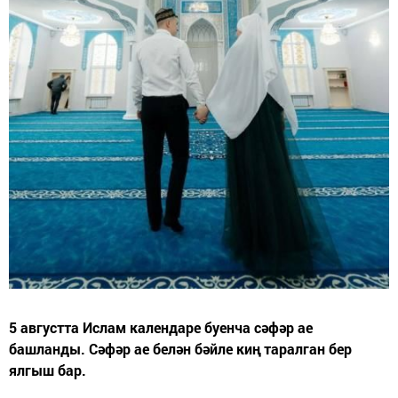
5 августта Ислам календаре буенча сәфәр ае
башланды. Сәфәр ае белән бәйле киң таралган бер
ялгыш бар.