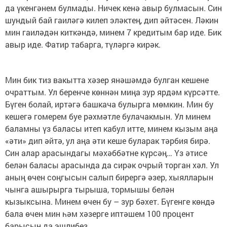
да үкенгәнем булмады. Ничек кенә авыр булмасын. Син
шундый бай гаиләгә килеп эләктең, дип әйтәсен. Ләкин
мин гаиләдән киткәндә, минем 7 кредитым бар иде. Бик
авыр иде. Фатир табарга, түләргә кирәк.
Мин бик тиз вакытта хәзер янәшәмдә булган кешене
очраттым. Ул беренче көннән миңа зур ярдәм күрсәтте.
Бүген болай, иртәгә башкача булырга мөмкин. Мин бу
кешегә гомерем буе рәхмәтле булачакмын. Ул минем
баламны үз баласы итеп кабул итте, минем кызым аңа
«әти» дип әйтә, ул аңа әти кеше буларак тәрбия бирә.
Син алар арасындагы мәхәббәтне күрсәң… Үз әтисе
белән баласы арасында да сирәк очрый торган хәл. Ул
аның өчен соңгысын салып бирергә әзер, хыялларын
чынга ашырырга тырыша, тормышы белән
кызыксына. Минем өчен бу – зур бәхет. Бүгенге көндә
бала өчен мин һәм хәзерге иптәшем 100 процент
барысын да эшлибез.