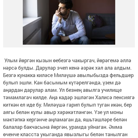
Улым йөргән кызын өебезгә чакыргач, йөрәгемә әллә
нәрсә булды. Дарулар эчеп кенә әз­рәк хәл ала алдым.
Безгә кунакка киләсе Миләүшә авылыбызда фельдшер
булып эшли. Кан басымым күтәрелгәндә, үзем дә
аңардан дарулар алам. Ул безнең авылга училище
тәмамлагач килде. Аңа кадәр эшләгән Халисә пенсиягә
киткән ел иде бу. Миләүшә гарип булып туган икән, бер
аягы белән кулы авыр хәрәкәтләнгән. Үзе ул мо­ны
мәктәпкә кергәнче аңламаган да, яшьтәшләре белән
балалар бакчасына йөргән, урамда уйнаган. Әмма
өченче класста укыганда явызлыгы белән танылган