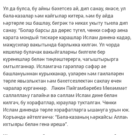
Ул да булса, бу айны бәхетсез ай, дип санау, янәсе, ул
бәла-казалар һәм кайгылар китерә, һәм бу айда
һәртөрле эш башлау, бигрәк тә никах укыту тыела дип
санау. “Болар барсы да дөрес түгел, чөнки сәфәр аена
карата мондый тискәре карашлар Ислам диненә кадәр,
мәҗүсиләр вакытында барлыкка килгән. Ул чорда
кешеләр булачак вакыйгаларны билгеле бер
күренешләр белән тиңләштерергә, чагыштырырга
омтылганнар. Исламгача гарәпләр сәфәр ае
башлануыннан курыкканар, үзләрен һәм гаиләләрен
төрле явызлыктан һәм бәхетсезлектән саклау өчен
чаралар күргәннәр. Ләкин Пәйгамбәребез Мөхәммәт
салләллаһу галәйһи вә сәллам Ислам дине белән
килгәч, бу хорафатлар, юраулар тукталган. Чөнки
Ислам динендә төрле хорафатларга ышануга урын юк.
Коръәндә әйтелгәнчә: “Бәла-казаның һәркайсы Аллаһ
ихтыяры белән генә ирешә”.