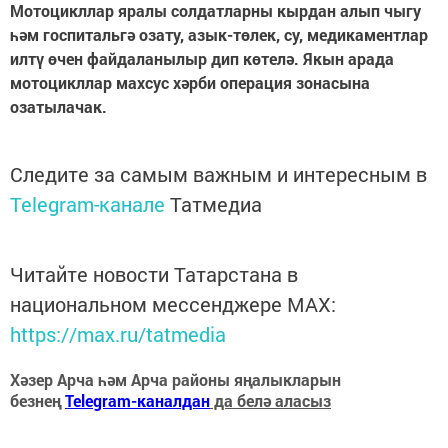
Мотоцикллар яралы солдатларны кырдан алып чыгу
һәм госпитальгә озату, азык-төлек, су, медикаментлар
илтү өчен файдаланылыр дип көтелә. Якын арада
мотоцикллар махсус хәрби операция зонасына
озатылачак.
Следите за самым важным и интересным в
Telegram-канале
Татмедиа
Читайте новости Татарстана в
национальном мессенджере MАХ:
https://max.ru/tatmedia
Хәзер Арча һәм Арча районы яңалыкларын
безнең
Telegram-каналдан
да белә аласыз