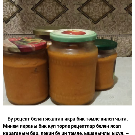
– Бу рецепт белән ясалган икра бик тәмле килеп чыга.
Минем икраны бик күп төрле рецептлар белән ясап
караганым бар, ләкин бу иң тәмле, ышанычлы ысул, –