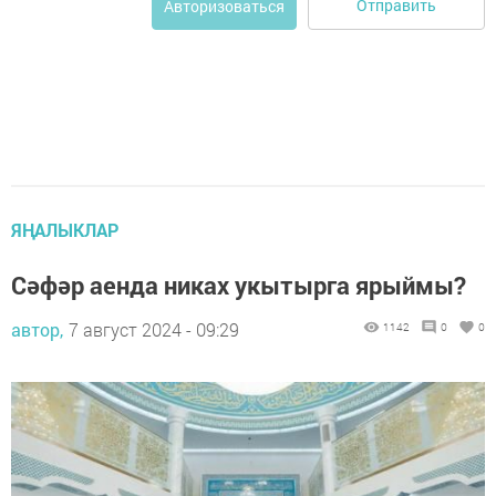
Отправить
Авторизоваться
ЯҢАЛЫКЛАР
Сәфәр аенда никах укытырга ярыймы?
автор,
7 август 2024 - 09:29
1142
0
0