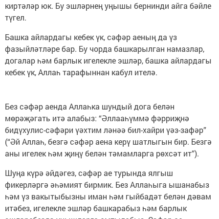
киртәләр юк. Бу эшләрнең уңышы бернинди айга бәйле
түгел.
Башка айлардагы кебек үк, сәфәр аеның да үз
фазыйләтләре бар. Бу чорда башкарылган намазлар,
догалар һәм барлык игелекле эшләр, башка айлардагы
кебек үк, Аллаһ тарафыннан кабул ителә.
Без сәфәр аенда Аллаһка шундый дога белән
мөрәҗәгать итә алабыз: “Әллааһүммә фәрриҗнә
бидүхулис-сәфәри үәхтим ләнәә бил-хайри үәз-зафәр”
(“Әй Аллаһ, безгә сәфәр аена керү шатлыгын бир. Безгә
аны игелек һәм җиңү белән тәмамларга рөхсәт ит”).
Шуңа күрә әйдәгез, сәфәр ае турында ялгыш
фикерләргә әһәмият бирмик. Без Аллаһыга ышанабыз
һәм үз вакытыбызны иман һәм гыйбадәт белән дәвам
итәбез, игелекле эшләр башкарабыз һәм барлык