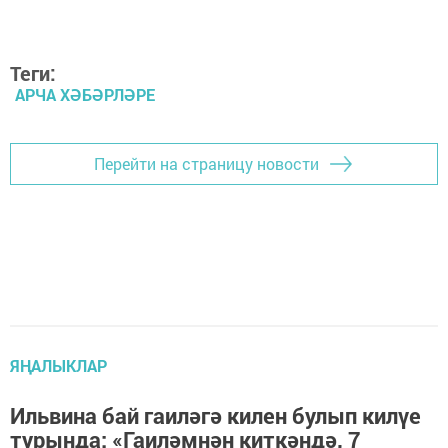
Теги:
АРЧА ХӘБӘРЛӘРЕ
Перейти на страницу новости
ЯҢАЛЫКЛАР
Ильвина бай гаиләгә килен булып килүе
турында: «Гаиләмнән киткәндә, 7