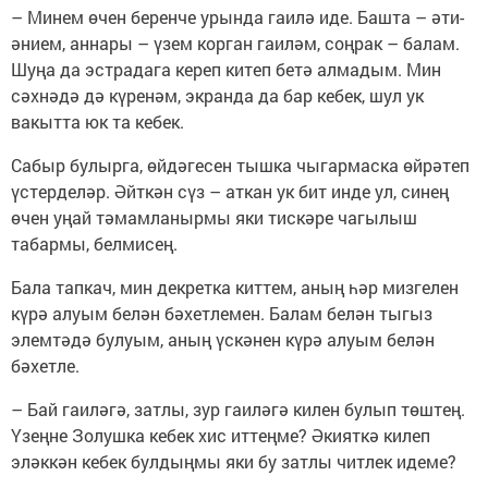
– Минем өчен беренче урында гаилә иде. Башта – әти-
әнием, аннары – үзем корган гаиләм, соңрак – балам.
Шуңа да эстрадага кереп китеп бетә алмадым. Мин
сәхнәдә дә күренәм, экранда да бар кебек, шул ук
вакытта юк та кебек.
Сабыр булырга, өйдәгесен тышка чыгармаска өйрәтеп
үстерделәр. Әйткән сүз – аткан ук бит инде ул, синең
өчен уңай тәмамланырмы яки тискәре чагылыш
табармы, белмисең.
Бала тапкач, мин декретка киттем, аның һәр мизгелен
күрә алуым белән бәхетлемен. Балам белән тыгыз
элемтәдә булуым, аның үскәнен күрә алуым белән
бәхетле.
– Бай гаиләгә, затлы, зур гаиләгә килен булып төштең.
Үзеңне Золушка кебек хис иттеңме? Әкияткә килеп
эләккән кебек булдыңмы яки бу затлы читлек идеме?