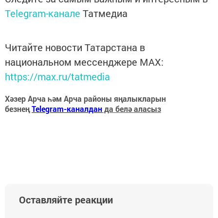
Telegram-канале
Татмедиа
Читайте новости Татарстана в
национальном мессенджере MАХ:
https://max.ru/tatmedia
Хәзер Арча һәм Арча районы яңалыкларын
безнең
Telegram-каналдан
да белә аласыз
Оставляйте реакции