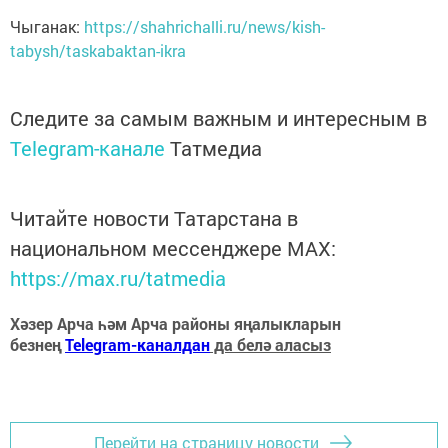
Чыганак:
https://shahrichalli.ru/news/kish-
tabysh/taskabaktan-ikra
Следите за самым важным и интересным в
Telegram-канале
Татмедиа
Читайте новости Татарстана в
национальном мессенджере MАХ:
https://max.ru/tatmedia
Хәзер Арча һәм Арча районы яңалыкларын
безнең
Telegram-каналдан
да белә аласыз
Перейти на страницу новости