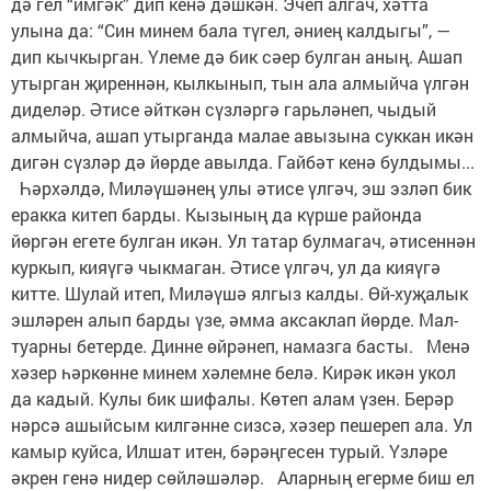
дә гел “имгәк” дип кенә дәшкән. Эчеп алгач, хәтта
улына да: “Син минем бала түгел, әниең калдыгы”, —
дип кычкырган. Үлеме дә бик сәер булган аның. Ашап
утырган җиреннән, кылкынып, тын ала алмыйча үлгән
диделәр. Әтисе әйткән сүзләргә гарьләнеп, чыдый
алмыйча, ашап утырганда малае авызына суккан икән
дигән сүзләр дә йөрде авылда. Гайбәт кенә булдымы...
Һәрхәлдә, Миләүшәнең улы әтисе үлгәч, эш эзләп бик
еракка китеп барды. Кызының да күрше районда
йөргән егете булган икән. Ул татар булмагач, әтисеннән
куркып, кияүгә чыкмаган. Әтисе үлгәч, ул да кияүгә
китте. Шулай итеп, Миләүшә ялгыз калды. Өй-хуҗалык
эшләрен алып барды үзе, әмма аксаклап йөрде. Мал-
туарны бетерде. Динне өйрәнеп, намазга басты. Менә
хәзер һәркөнне минем хәлемне белә. Кирәк икән укол
да кадый. Кулы бик шифалы. Көтеп алам үзен. Берәр
нәрсә ашыйсым килгәнне сизсә, хәзер пешереп ала. Ул
камыр куйса, Илшат итен, бә­рәңгесен турый. Үзләре
әкрен генә нидер сөйләшәләр. Аларның егерме биш ел