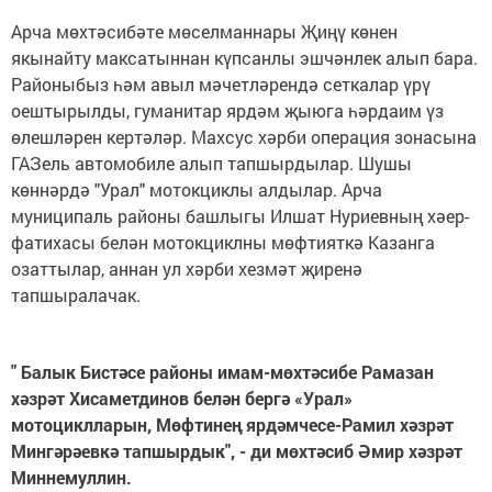
Арча мөхтәсибәте мөселманнары Җиңү көнен
якынайту максатыннан күпсанлы эшчәнлек алып бара.
Районыбыз һәм авыл мәчетләрендә сеткалар үрү
оештырылды, гуманитар ярдәм җыюга һәрдаим үз
өлешләрен кертәләр. Махсус хәрби операция зонасына
ГАЗель автомобиле алып тапшырдылар. Шушы
көннәрдә "Урал" мотокциклы алдылар. Арча
муниципаль районы башлыгы Илшат Нуриевның хәер-
фатихасы белән мотокциклны мөфтияткә Казанга
озаттылар, аннан ул хәрби хезмәт җиренә
тапшыралачак.
" Балык Бистәсе районы имам-мөхтәсибе Рамазан
хәзрәт Хисаметдинов белән бергә «Урал»
мотоциклларын, Мөфтинең ярдәмчесе-Рамил хәзрәт
Мингәрәевкә тапшырдык", - ди мөхтәсиб Әмир хәзрәт
Миннемуллин.