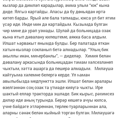
кызлар да димләп карадылар, әмма улым “юк” кына
диде. Ялгыз картайды. Апасы да бу дөньядан иртә
китеп барды. Ярый әле бала тапмады, юкса ул бит ятим
үсәр иде. Инде мин дә картайдым. Кызымда булган
чир мине дә урап узмады. Шулай да больницада озак
кына ятып дәвалану килештеме, аякка баса алдым.
Илшат һәрвакыт янымда булды. Бер палатада яткан
хатын-кызлар сокланып бетә алмадылар. “Улың бик
акыллы икән, ми­һербанлы”, — диделәр. Химия белән
дәвалану аркасында больницадан тәмам хәлсезләнеп
чыктым, хәтта ашарга да пешерә алмадым. Миләүшә
кайтуыма хә­лемне белергә керде. Ул һаман
авылыбызда медпунктта эшли. Илшат белән аралары
өзел­гәннән соң озак та үтмәде кияүгә чыкты. Ире
шактый еллар тракторда эшләде. Бик кырыс, рәхимсез
диләр иде аның турында. Берәр кешегә ачуы килсә,
үчне бәйдәге этләреннән, терлек-туарларыннан ала,
аларны сәнәк белән кыйный торган булган. Ми­ләүшәгә