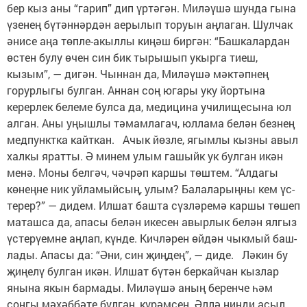
бер кыз аны “гарип” дип үртәгән. Миләүшә шунда гына
үзенең бүтәннәрдән аерылып торуын аңлаган. Шулчак
әнисе аңа төпле-акыллы киңәш биргән: “Башкалардан
өстен булу өчен син бик тырышып укырга тиеш,
кызым”, — дигән. Чыннан да, Ми­ләүшә мәктәпнең
горурлыгы булган. Аннан соң югары уку йортына
керерлек белеме булса да, медицина училищесына юл
алган. Аны уңышлы тәмамлагач, юллама белән безнең
медпунктка кайткан. Ачык йөзле, ягымлы кызны авыл
халкы яратты. Ә минем улым гашыйк ук булган икән
менә. Моны белгәч, чәчрәп каршы төштем. “Алдагы
көнеңне ник уйламыйсың, улым? Балаларыңны кем үс­
терер?” — дидем. Илшат башта сүзләремә каршы төшеп
маташса да, апасы белән икесен авырлык белән ялгыз
үстерүемне аңлап, күнде. Кичләрен өйдән чык­мый баш­
лады. Апасы да: “Әни, син җиңдең”, — диде. Ләкин бу
җиңелү булган икән. Илшат бүтән беркайчан кызлар
янына якын бармады. Миләүшә аның беренче һәм
соңгы мәхәббәте булган, кү­рәмсең. Әллә нинди асыл