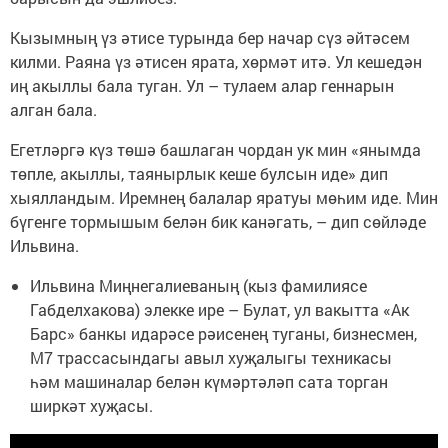
Кызымның үз әтисе турында бер начар сүз әйтәсем
килми. Раяна үз әтисен ярата, хөрмәт итә. Ул кешедән
иң акыллы бала туган. Ул – тулаем алар геннарын
алган бала.
Егетләргә күз төшә башлаган чордан ук мин «янымда
төпле, акыллы, таянырлык кеше булсын иде» дип
хыялландым. Иремнең балалар яратуы мөһим иде. Мин
бүгенге тормышым белән бик канәгать, – дип сөйләде
Ильвина.
Ильвина Миңнегалиеваның (кыз фамилиясе
Габделхакова) элекке ире – Булат, ул вакытта «Ак
Барс» банкы идарәсе рәисенең туганы, бизнесмен,
М7 трассасындагы авыл хуҗалыгы техникасы
һәм машиналар белән күмәртәләп сата торган
ширкәт хуҗасы.