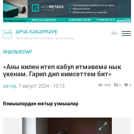
АРЧА ХӘБӘРЛӘРЕ
16+
"Арча хәбәрләре" газетасы - Арча районы
ЯҢАЛЫКЛАР
«Аны килен итеп кабул итмәвемә нык
үкенәм. Гарип дип кимсеттем бит»
автор,
7 август 2024 - 10:13
1938
0
0
Язмышлардан юктыр узмышлар