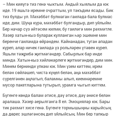
– Мин кияүгә тиз генә чыктым. Андый хыялым да юк
иде. 19 яшьтә иремне очраттым, ул тәкъдим ясады. Бик
тиз булды ул. Мәхәббәт булмаган гаиләдә бала булмас
иде, дим. Шуңа күрә, мәхәббәт булгандыр, дип уйлыйм.
Бер начар сүз әйтәсем килми, бу гаиләгә мин рәхмәтле.
Хәзер хатын-кыз буларак кулланган һәр эшемне мин
беренче гаиләмдә өйрәндем. Кайнанадан, туган ападан
күреп, алар ничек гаиләдә үз рольләрен үтәвен күреп.
Яшьли тәҗрибә җитмәгәндер. Сабырлык бар инде
миндә. Хатын-кыз хәйләкәрлеге җитмәгәндер, дим мин.
Минем бернинди үпкәм юк. Мин үзем киттем, ирем
белән сөйләшеп, чиста күңел белән, аңа мәхәббәт
сүрелгәнен аңлатып, баламны алып, киемнәремне
мусор пакетларына тутырып, урамга чыгып киттем.
Бүгенге көндә балам әтисе, дәү әтисе, дәү әнисе белән
аралаша. Хәзер аерылганга 8 ел. Эмоцияләр юк. Бары
тик рәхмәт хисе генә. Бүгенге тормышыңны карыйсың
да дөрес эшләгәнсең дип уйлыйсың. Мин бер тапкыр