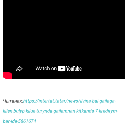
Чыганак:
https://intertat.tatar/news/ilvina-bai-gailaga-
kilen-bulyp-kilue-turynda-gailamnan-kitkanda-7-kreditym-
bar-ide-5861674