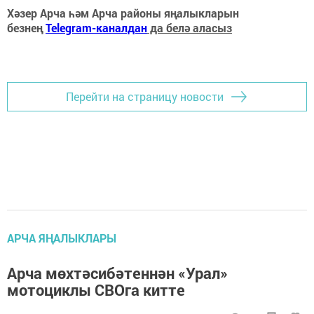
Хәзер Арча һәм Арча районы яңалыкларын
безнең
Telegram-каналдан
да белә аласыз
Перейти на страницу новости
АРЧА ЯҢАЛЫКЛАРЫ
Арча мөхтәсибәтеннән «Урал»
мотоциклы СВОга китте