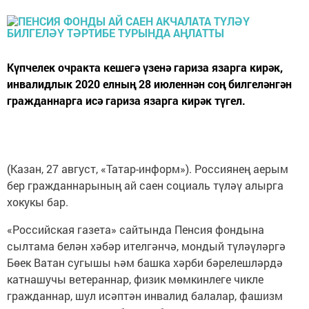
Күпчелек очракта кешегә үзенә гариза язарга кирәк,
инвалидлык 2020 елның 28 июленнән соң билгеләнгән
гражданнарга исә гариза язарга кирәк түгел.
(Казан, 27 август, «Татар-информ»). Россиянең аерым
бер гражданнарының ай саен социаль түләү алырга
хокукы бар.
«Российская газета» сайтында Пенсия фондына
сылтама белән хәбәр ителгәнчә, мондый түләүләргә
Бөек Ватан сугышы һәм башка хәрби бәрелешләрдә
катнашучы ветераннар, физик мөмкинлеге чикле
гражданнар, шул исәптән инвалид балалар, фашизм