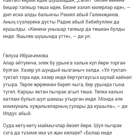
бишәр тапкыр төшә идек. Безне эзләп килерләр иде», —
дип искә алды балыкчы Рамил абый Галимҗанов.
Аның сүзләренә дусты Радик абый Хәбибуллин да
кушылды: «Көненә унышар тапкыр да төшкән булды
инде. Яшьлек шушында үтте», — ди ул.
Гөлүзә Ибраһимова
Алар әйтүенчә, элек бу урынга халык күп йөри торган
булган. Хәзер ул шундый кызганыч хәлдә. «Ул туктап-
туктап тора иде, хәзер инде бертуктаусыз шулай кайнап
утыра. Төрле җиреннән бәреп чыга, бер урында гына
түгел. Каршы яктан пычрак агып төшә. Төпкә калын
катлам булып шул шакшы утырган инде. Монда әле
коммуналь хуҗалыкларның сулары да кушыла», — ди
Илдус абый.
Суда көтү-көтү маймычлар йөзеп йөри. Шул пычрак
суга да түзәме икә ул җан ияләре? «Болар инде