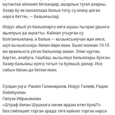
мутантка әйләнеп беткәндер, ашарлык түгел аларны.
Хәзер бу як мәхәлләдә балык тоту, су коену дигән
нәрсә бетте», — балыкчылар.
Илдус абый ул балыкларга нигә шушы пычрак урынга
җыелуын да аңлатты. Кайнап утырган су
болганчыклана, ә балык — кызыксынучан җан иясе,
шул кызыксынуы белән йөри икән. Быел моннан 10-15
км ераклыкта үлгән балыклар аккан. Элек чуртан,
бәртәс, алабуга, ташбаш, кызылкүз балыклары булган.
Хәзер балыкны кулга тотып та булмый, диләр. Исе
сабын белән дә бетми икән.
Сулдан уңга: Рамил Галимҗанов, Илдус Галеев, Радик
Хәбибуллин
Гөлүзә Ибраһимова
«Штраф белән Шушмага ничек ярдәм итеп була?!»
Без сөйләшеп торган арада теге кайнап торган нәрсә