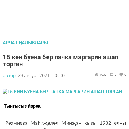
АРЧА ЯҢАЛЫКЛАРЫ
15 көн буена бер пачка маргарин ашап
торган
автор,
29 август 2021 - 08:00
1939
0
0
Тынгысыз йөрәк
Рәхмиева Маhиҗәләл Минҗан кызы 1932 елны