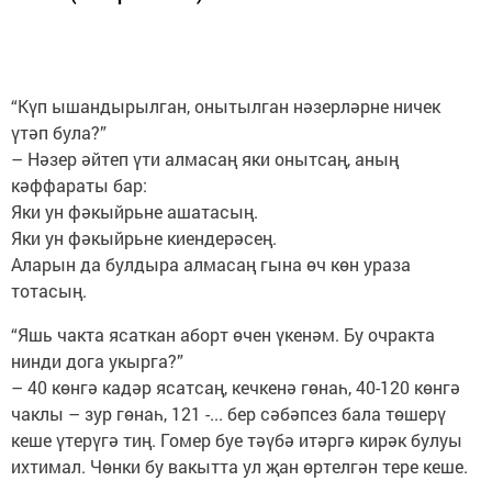
“Күп ышандырылган, онытылган нәзерләрне ничек
үтәп була?”
– Нәзер әйтеп үти алмасаң яки онытсаң, аның
кәффараты бар:
Яки ун фәкыйрьне ашатасың.
Яки ун фәкыйрьне киендерәсең.
Аларын да булдыра алмасаң гына өч көн ураза
тотасың.
“Яшь чакта ясаткан аборт өчен үкенәм. Бу очракта
нинди дога укырга?”
– 40 көнгә кадәр ясатсаң, кечкенә гөнаһ, 40-120 көнгә
чаклы – зур гөнаһ, 121 -... бер сәбәпсез бала төшерү
кеше үтерүгә тиң. Гомер буе тәүбә итәргә кирәк булуы
ихтимал. Чөнки бу вакытта ул җан өртелгән тере кеше.