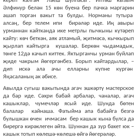
кереп калган “Лаеш шулпасы”. Иптәш кызым
Әлфинур белән 15 көн буена бер пачка маргарин
ашап торган вакыт та булды. Норманы тутыра
алсаң, бер телем ипи бирәләр иде. Иң авыры
урманнан кайтканда ике метрлы пычкыны күтәреп
кайту: көч беткән, аяк атламый, җитмәсә, кычкырып
җырлап кайтырга кушалар. Беркөн чыдамадык,
төнге 12дә качып киттек. Яктырганчы урман буйлап
җиде чакрым йөгергәнбез. Борып кайтардылар, –
дип искә ала ачы елларны күпне күргән
Яңасаланың ак әбисе.
Авылда сугыш вакытында агач эшкәртү мастерское
да бар иде. Сәхри бабай арбалар, чаналар, агач
кашыклар, чүмечләр ясый иде. Шунда бөтен
балалар кайнаша. Фатыйма апа бабайга безгә
булышкан өчен ичмасам бер кашык кына булса да
бирергә кирәклеген әйтә. Шуннан да зур бәхет юк –
кашык тотып көлешә-көлешә өйгә йөгерәләр.