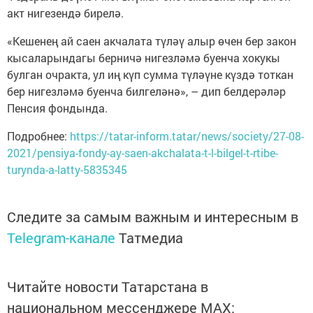
акт нигезендә бирелә.
«Кешенең ай саен акчалата түләү алыр өчен бер закон
кысаларындагы берничә нигезләмә буенча хокукы
булган очракта, ул иң күп сумма түләүне күздә тоткан
бер нигезләмә буенча билгеләнә», – дип белдерәләр
Пенсия фондында.
Подробнее:
https://tatar-inform.tatar/news/society/27-08-
2021/pensiya-fondy-ay-saen-akchalata-t-l-bilgel-t-rtibe-
turynda-a-latty-5835345
Следите за самым важным и интересным в
Telegram-канале
Татмедиа
Читайте новости Татарстана в
национальном мессенджере MАХ: