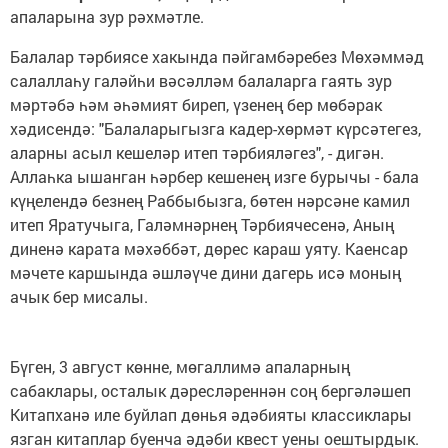
апаларына зур рәхмәтле.
Балалар тәрбиясе хакында пәйгамбәребез Мөхәммәд
салаллаһу галәйһи вәсәлләм балаларга гаять зур
мәртәбә һәм әһәмият биреп, үзенең бер мөбәрак
хәдисендә: "Балаларыгызга кадер-хөрмәт күрсәтегез,
аларны асыл кешеләр итеп тәрбияләгез", - дигән.
Аллаһка ышанган һәрбер кешенең изге бурычы - бала
күңелендә безнең Раббыбызга, бөтен нәрсәне камил
итеп Яратучыга, Галәмнәрнең Тәрбиячесенә, Аның
диненә карата мәхәббәт, дөрес караш уяту. Каенсар
мәчете каршында әшләүче дини дагерь исә моның
ачык бер мисалы.
Бүген, 3 август көнне, мөгаллимә апаларның
сабаклары, осталык дәресләреннән соң бергәләшеп
Китапханә иле буйлап дөнья әдәбияты классиклары
язган китаплар буенча әдәби квест уены оештырдык.