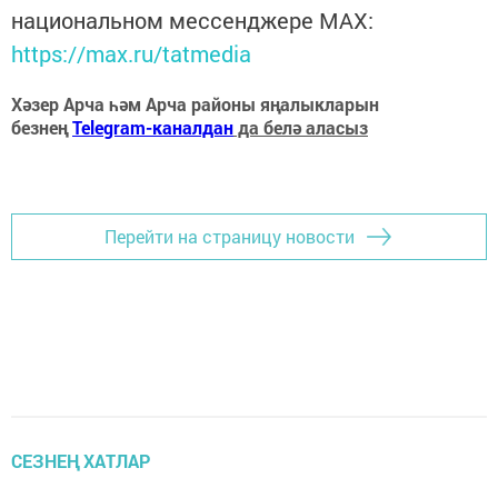
национальном мессенджере MАХ:
https://max.ru/tatmedia
Хәзер Арча һәм Арча районы яңалыкларын
безнең
Telegram-каналдан
да белә аласыз
Перейти на страницу новости
СЕЗНЕҢ ХАТЛАР