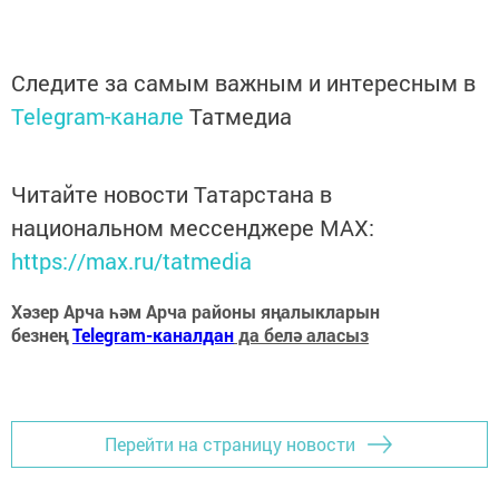
Следите за самым важным и интересным в
Telegram-канале
Татмедиа
Читайте новости Татарстана в
национальном мессенджере MАХ:
https://max.ru/tatmedia
Хәзер Арча һәм Арча районы яңалыкларын
безнең
Telegram-каналдан
да белә аласыз
Перейти на страницу новости