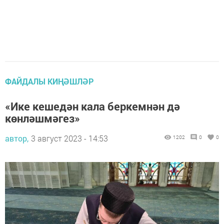
ФАЙДАЛЫ КИҢӘШЛӘР
«Ике кешедән кала беркемнән дә
көнләшмәгез»
автор,
3 август 2023 - 14:53
1202
0
0