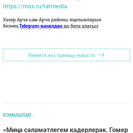
https://max.ru/tatmedia
Хәзер Арча һәм Арча районы яңалыкларын
безнең
Telegram-каналдан
да белә аласыз
Перейти на страницу новости
ЯЗМЫШЛАР...
«Миңа сәламәтлегем кадерлерәк. Гомер