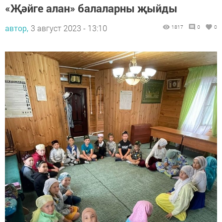
«Җәйге алан» балаларны җыйды
автор,
3 август 2023 - 13:10
1817
0
0