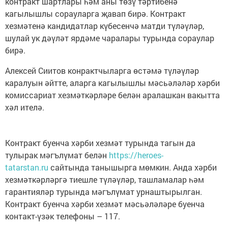
контракт шартлары һәм аны төзү тәртибенә
кагылышлы сорауларга җавап бирә. Контракт
хезмәтенә кандидатлар күбесенчә матди түләүләр,
шулай ук дәүләт ярдәме чаралары турында сораулар
бирә.
Алексей Сиитов конрактчыларга өстәмә түләүләр
каралуын әйтте, аларга кагылышлы мәсьәләләр хәрби
комиссариат хезмәткәрләре белән аралашкан вакытта
хәл ителә.
Контракт буенча хәрби хезмәт турында тагын да
тулырак мәгълүмат белән
https://heroes-
tatarstan.ru
сайтында танышырга мөмкин. Анда хәрби
хезмәткәрләргә тиешле түләүләр, ташламалар һәм
гарантияләр турында мәгълүмат урнаштырылган.
Контракт буенча хәрби хезмәт мәсьәләләре буенча
контакт-үзәк телефоны – 117.