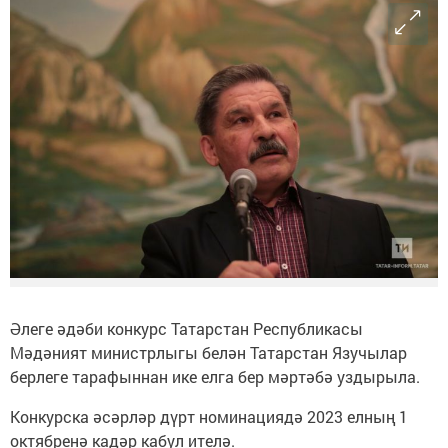
Әлеге әдәби конкурс Татарстан Республикасы
Мәдәният министрлыгы белән Татарстан Язучылар
берлеге тарафыннан ике елга бер мәртәбә уздырыла.
Конкурска әсәрләр дүрт номинациядә 2023 елның 1
октябренә кадәр кабул ителә.