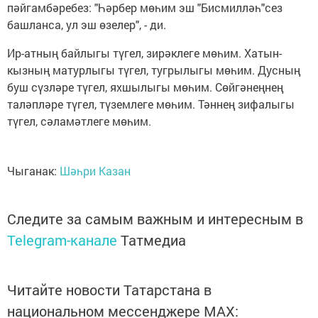
пәйгамбәребез: "Һәрбер мөһим эш "Бисмилләһ"сез
башланса, ул эш өзелер", - ди.
Ир-атның байлыгы түгел, зирәклеге мөһим. Хатын-
кызның матурлыгы түгел, тугрылыгы мөһим. Дусның
буш сүзләре түгел, яхшылыгы мөһим. Сөйгәнеңнең
таләпләре түгел, түземлеге мөһим. Тәннең зифалыгы
түгел, сәламәтлеге мөһим.
Чыганак:
Шәһри Казан
Следите за самым важным и интересным в
Telegram-канале
Татмедиа
Читайте новости Татарстана в
национальном мессенджере MАХ: