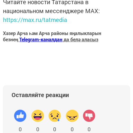
Читайте новости Татарстана в
национальном мессенджере MАХ:
https://max.ru/tatmedia
Хәзер Арча һәм Арча районы яңалыкларын
безнең
Telegram-каналдан
да белә аласыз
Оставляйте реакции
0
0
0
0
0