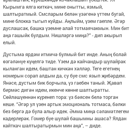
Кырымга ялга киткәч, мине онытты, язмый,
шалтыратмый. Смсларым белән үзәгенә үттем бугай,
мине блокка тыгып куйды. Аңлыйм, үзем гаепле. Әгәр
дуслашсак, башка үземне алай тотмаячакмын. Мин бит
аңа гашыйк булдым. Нишләргә миңа?” - дип акырып
елый.
Дустыма ярдәм итмичә булмый бит инде. Аның болай
өзгәләнүе күңелгә тиде. Үзем дә кайчандыр шулайрак
кыланган идем, баштан кичкән хәлләр. Теге егетнең
номерын сорап алдым да, су буе смс язып җибәрдем.
Янәсе, дустым бик борчыла, үз гаебен таный. Җавап
бирмәс дигән идем, икенче көнне шалтыратты.
Сөйләшүеннән күренеп тора: үз бәясен белә торган
кеше. “Әгәр ул үзен артык эмоциональ тотмаса, бәлки
без бергә дә була алыр идек. Әмма миңа сәламәтлегем
кадерлерәк. Гомер буе шулай башымны ашаса? Ялдан
кайткач шалтыратырмын мин аңа”, – диде.