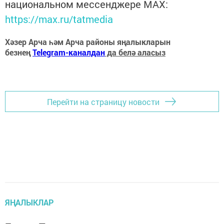
национальном мессенджере MАХ:
https://max.ru/tatmedia
Хәзер Арча һәм Арча районы яңалыкларын
безнең
Telegram-каналдан
да белә аласыз
Перейти на страницу новости
ЯҢАЛЫКЛАР