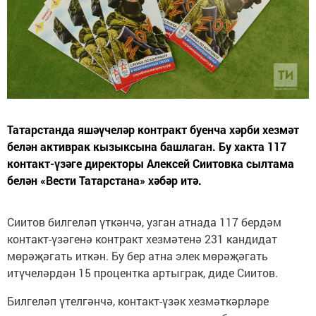
Татарстанда яшәүчеләр контракт буенча хәрби хезмәт
белән активрак кызыксына башлаган. Бу хакта 117
контакт-үзәге директоры Алексей Сиитовка сылтама
белән «Вести Татарстана» хәбәр итә.
Сиитов билгеләп үткәнчә, узган атнада 117 бердәм
контакт-үзәгенә контракт хезмәтенә 231 кандидат
мөрәҗәгать иткән. Бу бер атна элек мөрәҗәгать
итүчеләрдән 15 процентка артыграк, диде Сиитов.
Билгеләп үтелгәнчә, контакт-үзәк хезмәткәрләре