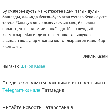
Бу сүзләрен дустыма җиткергән идем, тагын дулый
башлады, дөньяда булган-булмаган сүзләр белән сүкте
тегене. “Аныңча яши алмаячакмын мин, башканы
эзләсен, үпкәләдем мин аңа”, - ди. Менә шундый
хикмәтләр. Мин инде интернет аша танышулар,
акылдан шашулар үткәндә калгандыр дигән идем, бар
икән әле ул...
Ләйлә, Казан
Чыганак:
Шәһри Казан
Следите за самым важным и интересным в
Telegram-канале
Татмедиа
Читайте новости Татарстана в