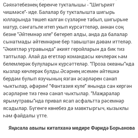
Сәяхәтебезнең беренче тукталышы - "Шигърият
чишмәсе"- иде. Балалар бу тукталышта шигырь
юлларында төшеп калган сүзләрне табып, шигырьне
матур, сәнгатьле итеп укып күрсәттеләр, аннан соң
безне "Әйтемнәр иле" бөтереп алды, анда да балалар
сынатмады әйтемнәрне бер тавыштан дәвам иттеләр.
"Әкиятләр утравында" әкият геройларын да бик тиз
таптылар. Алай да егетләр командасы көчлерәк һәм
белемлерәк булуларын күрсәттеләр. "Проза океаны"нда
кызлар көчлерәк булды.Әсәрнең исемен әйтешкә
бердәм булып язучының язган әсәрләрен санап
чыктылар, әфәрин! "Фантазия күле" янында сан кергән
әсәрләрне тиз генә санап чыктылар. "Маҗаралар
ярымутравы"нда привал ясап асфальтта рәсемнәр
ясадылар. Бүгенге көнебез дә мавктыргыч, кызыклы
һәм файдалы үтте.
Яңасала авылы китапханә мөдире Фәридә Борһанова