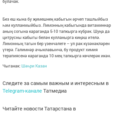
булачак.
Без еш кына бу җимешнең кабыгын әрчеп ташлыйбыз
һәм кулланмыйбыз. Лимонның кабыгында витаминнар
аның согына караганда 5-10 тапкырга күбрәк. Шуңа да
цитрусны кабыгы белән кулланырга киңәш ителә.
Лимонның тагын бер үзенчәлеге – ул рак күзәнәкләрен
үтерә. Галимнәр ачыклавынча, бу продукт химия
терапиясенә караганда 10 мең тапкырга көчлерәк икән.
Чыганак:
Шәһри Казан
Следите за самым важным и интересным в
Telegram-канале
Татмедиа
Читайте новости Татарстана в