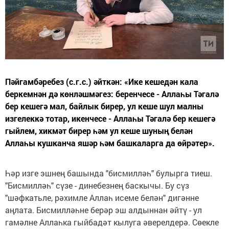
Пәйгамбәребез (с.г.с.) әйткән: «Ике кешедән кала
беркемнән дә көнләшмәгез: беренчесе - Аллаһы Тәгалә
бер кешегә мал, байлык бирер, ул кеше шул малны
изгелеккә тотар, икенчесе - Аллаһы Тәгалә бер кешегә
гыйлем, хикмәт бирер һәм ул кеше шуның белән
Аллаһы кушканча яшәр һәм башкаларга да өйрәтер».
Һәр изге эшнең башында "бисмилләһ" булырга тиеш.
"Бисмилләһ" сүзе - динебезнең баскычы. Бу сүз
"шәфкатьле, рәхимле Аллаһ исеме белән" дигәнне
аңлата. Бисмилләһне берәр эш алдыннан әйтү - ул
гамәлне Аллаһка гыйбадәт кылуга әверелдерә. Сөекле