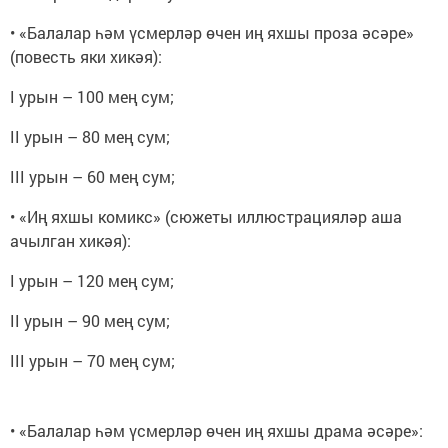
• «Балалар һәм үсмерләр өчен иң яхшы проза әсәре»
(повесть яки хикәя):
I урын – 100 мең сум;
II урын – 80 мең сум;
III урын – 60 мең сум;
• «Иң яхшы комикс» (сюжеты иллюстрацияләр аша
ачылган хикәя):
I урын – 120 мең сум;
II урын – 90 мең сум;
III урын – 70 мең сум;
• «Балалар һәм үсмерләр өчен иң яхшы драма әсәре»: