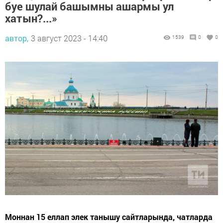
буе шулай башымны ашармы ул
хатын?...»
автор,
3 август 2023 - 14:40
1539
0
0
Моннан 15 еллап элек танышу сайтларында, чатларда