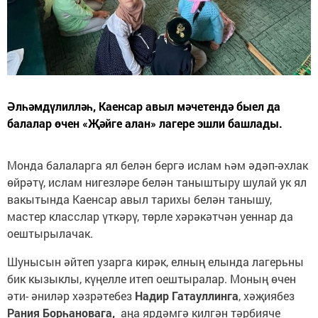
Әлһәмдүлилләһ, Каенсар авыл мәчетендә быел да
балалар өчен «Җәйге алан» лагере эшли башлады.
Монда балаларга ял белән бергә ислам һәм әдәп-әхлак
өйрәтү, ислам нигезләре белән таныштыру шулай ук ял
вакытында Каенсар авыл тарихы белән танышу,
мастер класслар үткәрү, төрле хәрәкәтчән уеннар да
оештырылачак.
Шунысын әйтеп узарга кирәк, елның елында лагерьны
бик кызыклы, күңелле итеп оештыралар. Моның өчен
әти- әниләр хәзрәтебез
Надир Гатауллинга
, хәҗиябез
Рания Борһановага,
аңа ярдәмгә килгән тәрбияче