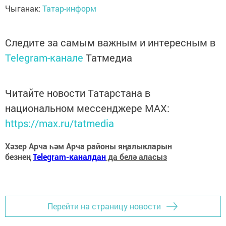
Чыганак:
Татар-информ
Следите за самым важным и интересным в
Telegram-канале
Татмедиа
Читайте новости Татарстана в
национальном мессенджере MАХ:
https://max.ru/tatmedia
Хәзер Арча һәм Арча районы яңалыкларын
безнең
Telegram-каналдан
да белә аласыз
Перейти на страницу новости