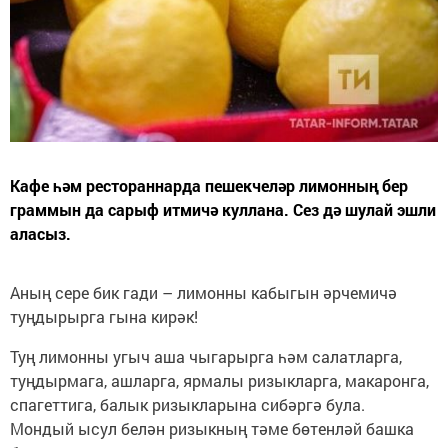
Кафе һәм рестораннарда пешекчеләр лимонның бер
граммын да сарыф итмичә куллана. Сез дә шулай эшли
аласыз.
Аның сере бик гади – лимонны кабыгын әрчемичә
туңдырырга гына кирәк!
Туң лимонны угыч аша чыгарырга һәм салатларга,
туңдырмага, ашларга, ярмалы ризыкларга, макаронга,
спагеттига, балык ризыкларына сибәргә була.
Мондый ысул белән ризыкның тәме бөтенләй башка