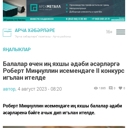
АРЧА ХӘБӘРЛӘРЕ
16+
"Арча хәбәрләре" газетасы - Арча районы
ЯҢАЛЫКЛАР
Балалар өчен иң яхшы әдәби әсәрләргә
Роберт Миңнуллин исемендәге II конкурс
игълан ителде
автор,
4 август 2023 - 08:20
1385
0
0
Роберт Миңнуллин исемендәге иң яхшы балалар әдәби
әсәрләренә бәйге ачык дип игълан ителде.