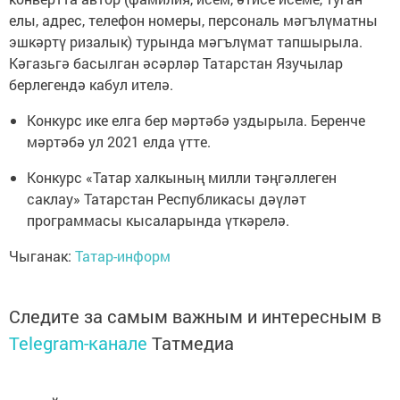
елы, адрес, телефон номеры, персональ мәгълүматны
эшкәртү ризалык) турында мәгълүмат тапшырыла.
Кәгазьгә басылган әсәрләр Татарстан Язучылар
берлегендә кабул ителә.
Конкурс ике елга бер мәртәбә уздырыла. Беренче
мәртәбә ул 2021 елда үтте.
Конкурс «Татар халкының милли тәңгәллеген
саклау» Татарстан Республикасы дәүләт
программасы кысаларында үткәрелә.
Чыганак:
Татар-информ
Следите за самым важным и интересным в
Telegram-канале
Татмедиа