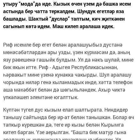
утыру “мода”да иде. Кызык өчен үзем дә башка исем
астында бер чатта теркәлдем. Шундук егетләр яза
башлады. Шактый “дуслар” таптым, кич җиткәнен
сагынып көтә идем. Мәш килеп аралаша идек.
Риф исемле бер егет белән аралашуыбыз дустанә
мөнәсәбәтләрдән ары узды, үзен күрмәсәм дә, аның
язу рәвешенә гашыйк булдым. Ул да нәкъ шулай, мине
бик якын итте. Риф - Адыгея Республикасыннан,
һәрвакыт мине үзенә кунакка чакырды. Шул аралашу
чорында ниләр генә кыланмадык инде, хәтта телефон
аша мәхәббәт белән дә шөгыльләндек. Ахыр чиктә
үпкәләшеп элемтәне югалттык.
Күптән түгел дус кызым елап шалтырата. Ниндидер
танышу сайтында бер ир-ат белән танышкан. Болар өч
тапкыр күрешкән дә, теге ир кызы белән Кырымга
китеп барган. Үзе аерылган. “Башта бик матур гына
аралаштык, күрешкәндә кочаклашып үбештек. Ул