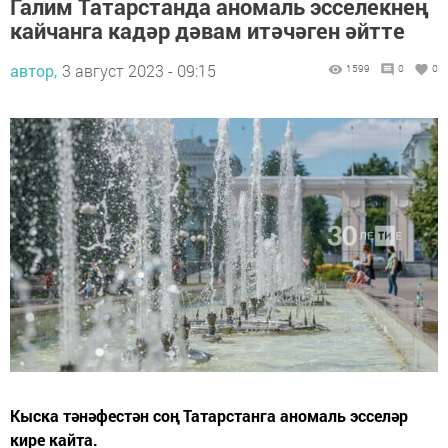
Галим Татарстанда аномаль эсселекнең
кайчанга кадәр дәвам итәчәген әйтте
автор,
3 август 2023 - 09:15
1599
0
0
Кыска тәнәфестән соң Татарстанга аномаль эсселәр
кире кайта.