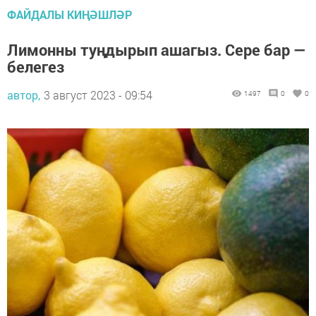
ФАЙДАЛЫ КИҢӘШЛӘР
Лимонны туңдырып ашагыз. Сере бар —
белегез
автор,
3 август 2023 - 09:54
1497
0
0