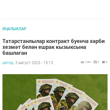
ЯҢАЛЫКЛАР
Татарстанлылар контракт буенча хәрби
хезмәт белән ешрак кызыксына
башлаган
автор,
3 август 2023 - 15:13
1284
0
0