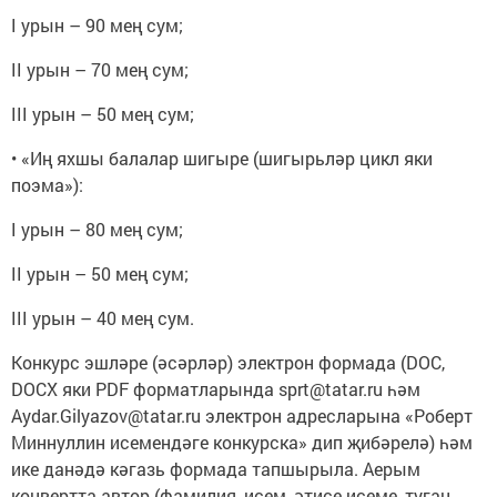
I урын – 90 мең сум;
II урын – 70 мең сум;
III урын – 50 мең сум;
• «Иң яхшы балалар шигыре (шигырьләр цикл яки
поэма»):
I урын – 80 мең сум;
II урын – 50 мең сум;
III урын – 40 мең сум.
Конкурс эшләре (әсәрләр) электрон формада (DOC,
DOCX яки PDF форматларында sprt@tatar.ru һәм
Aydar.Gilyazov@tatar.ru электрон адресларына «Роберт
Миннуллин исемендәге конкурска» дип җибәрелә) һәм
ике данәдә кәгазь формада тапшырыла. Аерым
конвертта автор (фамилия, исем, әтисе исеме, туган