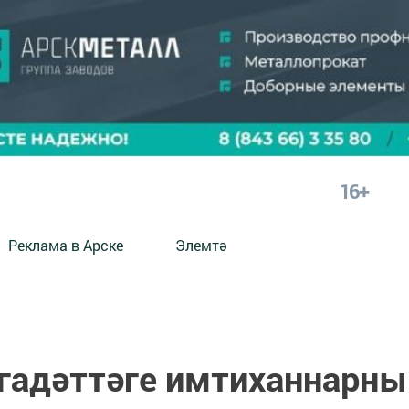
16+
Реклама в Арске
Элемтә
 гадәттәге имтиханнарны