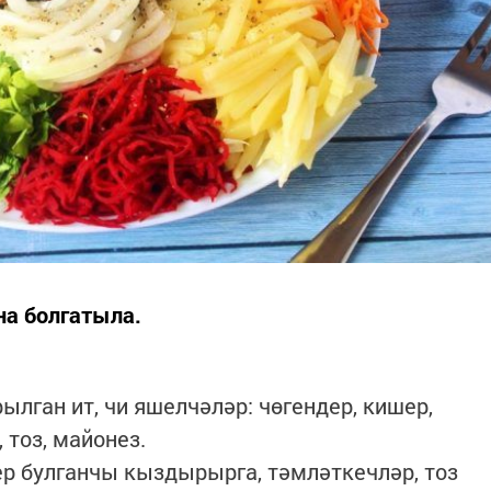
на болгатыла.
лган ит, чи яшелчәләр: чөгендер, кишер,
 тоз, майонез.
ер булганчы кыздырырга, тәмләткечләр, тоз