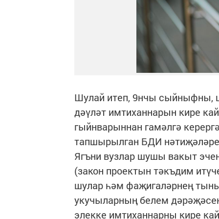
Шулай итеп, 9нчы сыйныфны, 
дәүләт имтиханнарын кире кай
гыйнварыннан гамәлгә керергә
тапшырылган БДИ нәтиҗәләрен
Ягъни вузлар шушы вакыт эче
(закон проектын тәкъдим итүче
шулар һәм фаҗигаләрнең тыны
укучыларның белем дәрәҗәсен
элекке имтиханнарны кире кай