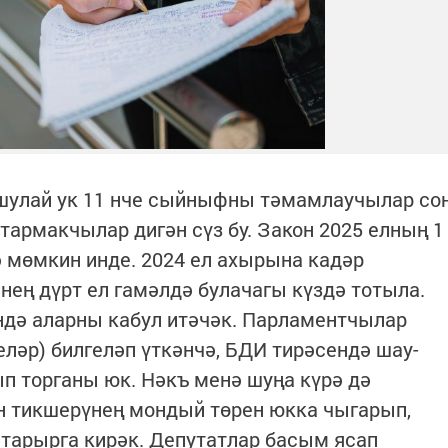
шулай ук 11 нче сыйныфны тәмамлаучылар со
тармакчылар дигән сүз бу. Закон 2025 елның 1
 мөмкин инде. 2024 ел ахырына кадәр
ең дүрт ел гамәлдә булачагы күздә тотыла.
ндә аларны кабул итәчәк. Парламентчылар
ләр) билгеләп үткәнчә, БДИ тирәсендә шау-
п торганы юк. Нәкъ менә шуңа күрә дә
 тикшерүнең мондый төрен юкка чыгарып,
тарырга кирәк. Депутатлар басым ясап