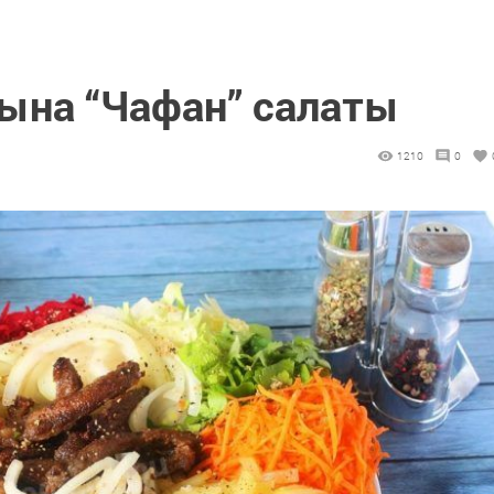
ына “Чафан” салаты
1210
0