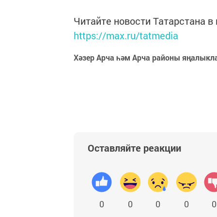
Читайте новости Татарстана 
https://max.ru/tatmedia
Хәзер Арча һәм Арча районы яңалыкл
Оставляйте реакции
0
0
0
0
0