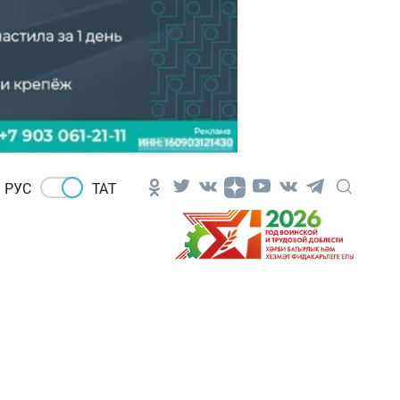
РУС
ТАТ