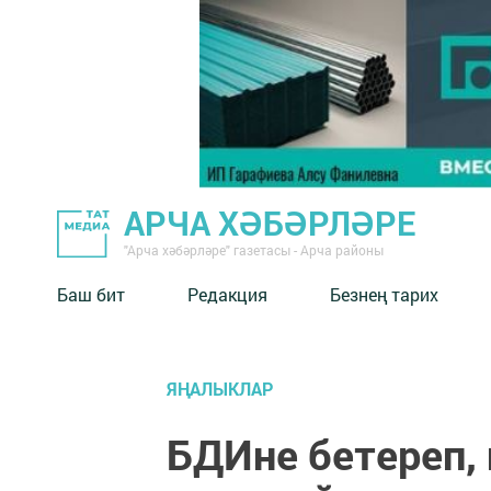
АРЧА ХӘБӘРЛӘРЕ
"Арча хәбәрләре" газетасы - Арча районы
Баш бит
Редакция
Безнең тарих
ЯҢАЛЫКЛАР
БДИне бетереп,