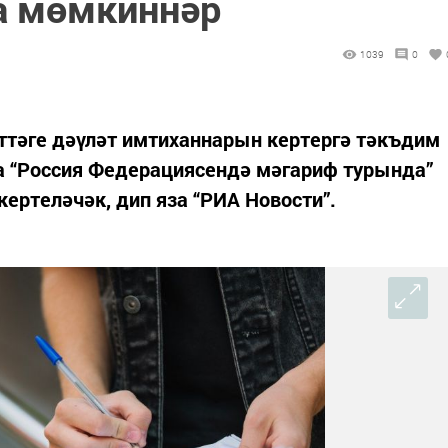
а мөмкиннәр
1039
0
ттәге дәүләт имтиханнарын кертергә тәкъдим
та “Россия Федерациясендә мәгариф турында”
ертеләчәк, дип яза “РИА Новости”.