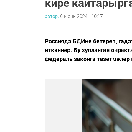
кире кайтарырг
автор,
6 июнь 2024 - 10:17
Россиядә БДИне бетереп, гадә
иткәннәр. Бу хупланган очрак
федераль законга төзәтмәләр к