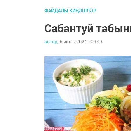
ФАЙДАЛЫ КИҢӘШЛӘР
Сабантуй табын
автор,
6 июнь 2024 - 09:49