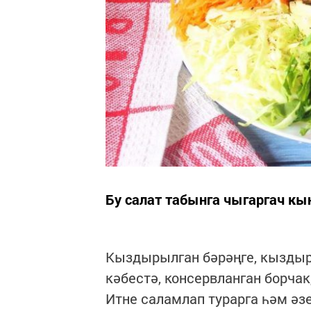
Бу салат табынга чыгаргач кы
Кыздырылган бәрәңге, кыздыры
кәбестә, консервланган борчак,
Итне саламлап турарга һәм әз