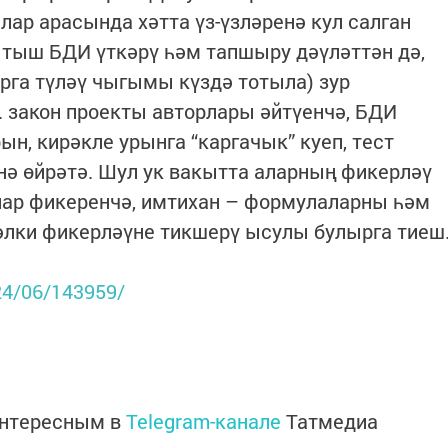
лар арасында хәтта үз-үзләренә кул салган
 тыш БДИ үткәрү һәм тапшыру дәүләттән дә,
арга түләү чыгымы күздә тотыла) зур
 закон проекты авторлары әйтүенчә, БДИ
, кирәкле урынга “каргачык” куеп, тест
нә өйрәтә. Шул ук вакытта аларның фикерләү
лар фикеренчә, имтихан – формулаларны һәм
 бәлки фикерләүне тикшерү ысулы булырга тиеш
024/06/143959/
интересным в
Telegram-канале
Татмедиа