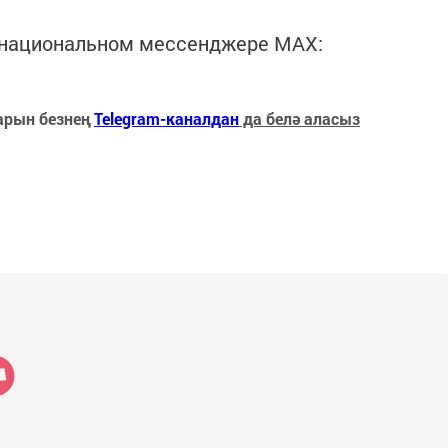
в национальном мессенджере MАХ:
арын безнең
Telegram-каналдан
да белә аласыз