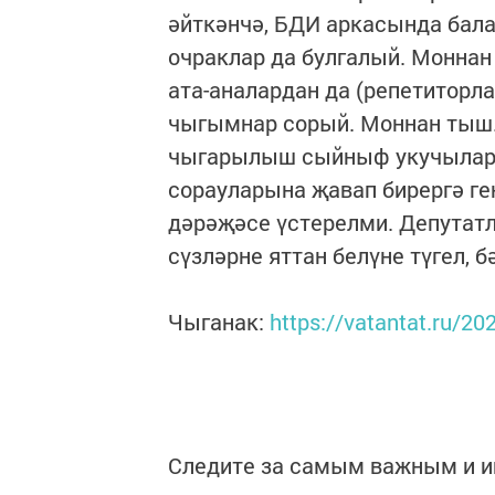
әйткәнчә, БДИ аркасында бала
очраклар да булгалый. Моннан
ата-аналардан да (репетиторл
чыгымнар сорый. Моннан тыш.
чыгарылыш сыйныф укучыларын
сорауларына җавап бирергә ге
дәрәҗәсе үстерелми. Депутат
сүзләрне яттан белүне түгел,
Чыганак:
https://vatantat.ru/2
Следите за самым важным и 