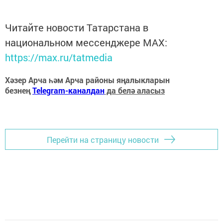
Читайте новости Татарстана в
национальном мессенджере MАХ:
https://max.ru/tatmedia
Хәзер Арча һәм Арча районы яңалыкларын
безнең
Telegram-каналдан
да белә аласыз
Перейти на страницу новости