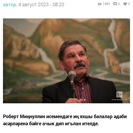
автор,
4 август 2023 - 08:20
1383
0
0
Роберт Миңнуллин исемендәге иң яхшы балалар әдәби
әсәрләренә бәйге ачык дип игълан ителде.