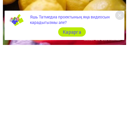
Яшь Татмедиа проектының яңа видеосын
карадыгызмы әле?
Карарга
Кафе һәм рестораннарда пешекчеләр лимонның бер
граммын да сарыф итмичә куллана. Сез дә шулай эшли
аласыз.
Аның сере бик гади – лимонны кабыгын әрчемичә
туңдырырга гына кирәк!
Туң лимонны угыч аша чыгарырга һәм салатларга,
туңдырмага, ашларга, ярмалы ризыкларга, макаронга,
спагеттига, балык ризыкларына сибәргә була.
Мондый ысул белән ризыкның тәме бөтенләй башка