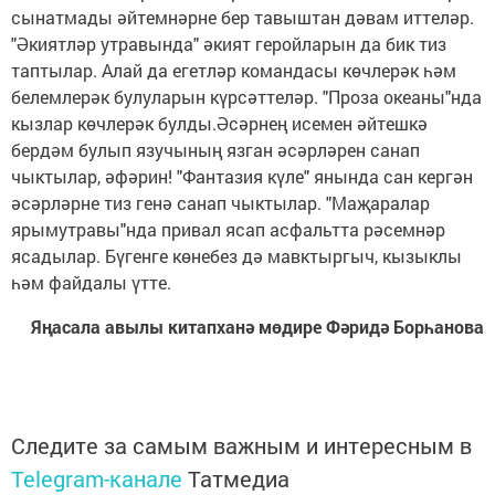
сынатмады әйтемнәрне бер тавыштан дәвам иттеләр.
"Әкиятләр утравында" әкият геройларын да бик тиз
таптылар. Алай да егетләр командасы көчлерәк һәм
белемлерәк булуларын күрсәттеләр. "Проза океаны"нда
кызлар көчлерәк булды.Әсәрнең исемен әйтешкә
бердәм булып язучының язган әсәрләрен санап
чыктылар, әфәрин! "Фантазия күле" янында сан кергән
әсәрләрне тиз генә санап чыктылар. "Маҗаралар
ярымутравы"нда привал ясап асфальтта рәсемнәр
ясадылар. Бүгенге көнебез дә мавктыргыч, кызыклы
һәм файдалы үтте.
Яңасала авылы китапханә мөдире Фәридә Борһанова
Следите за самым важным и интересным в
Telegram-канале
Татмедиа