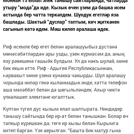
Моннан 15 еллап элек танышу сайтларында, чатларда
утыру “мода”да иде. Кызык өчен үзем дә башка исем
астында бер чатта теркәлдем. Шундук егетләр яза
башлады. Шактый “дуслар” таптым, кич җиткәнен
сагынып көтә идем. Мәш килеп аралаша идек.
Риф исемле бер егет белән аралашуыбыз дустанә
мөнәсәбәтләрдән ары узды, үзен күрмәсәм дә, аның
язу рәвешенә гашыйк булдым. Ул да нәкъ шулай, мине
бик якын итте. Риф - Адыгея Республикасыннан,
һәрвакыт мине үзенә кунакка чакырды. Шул аралашу
чорында ниләр генә кыланмадык инде, хәтта телефон
аша мәхәббәт белән дә шөгыльләндек. Ахыр чиктә
үпкәләшеп элемтәне югалттык.
Күптән түгел дус кызым елап шалтырата. Ниндидер
танышу сайтында бер ир-ат белән танышкан. Болар өч
тапкыр күрешкән дә, теге ир кызы белән Кырымга
китеп барган. Үзе аерылган. “Башта бик матур гына