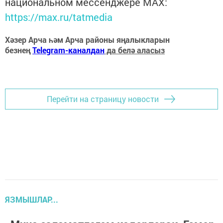
национальном мессенджере MАХ:
https://max.ru/tatmedia
Хәзер Арча һәм Арча районы яңалыкларын
безнең
Telegram-каналдан
да белә аласыз
Перейти на страницу новости
ЯЗМЫШЛАР...