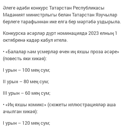
Әлеге әдәби конкурс Татарстан Республикасы
Мәдәният министрлыгы белән Татарстан Язучылар
берлеге тарафыннан ике елга бер мәртәбә уздырыла.
Конкурска әсәрләр дүрт номинациядә 2023 елның 1
октябренә кадәр кабул ителә.
• «Балалар һәм үсмерләр өчен иң яхшы проза әсәре»
(повесть яки хикәя):
I урын – 100 мең сум;
II урын – 80 мең сум;
III урын – 60 мең сум;
• «Иң яхшы комикс» (сюжеты иллюстрацияләр аша
ачылган хикәя):
I урын – 120 мең сум;