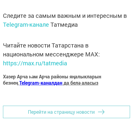
Следите за самым важным и интересным в
Telegram-канале
Татмедиа
Читайте новости Татарстана в
национальном мессенджере MАХ:
https://max.ru/tatmedia
Хәзер Арча һәм Арча районы яңалыкларын
безнең
Telegram-каналдан
да белә аласыз
Перейти на страницу новости