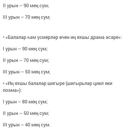
II урын – 90 мең сум;
III урын – 70 мең сум;
• «Балалар һәм үсмерләр өчен иң яхшы драма әсәре»:
I урын – 90 мең сум;
II урын – 70 мең сум;
III урын – 50 мең сум;
• «Иң яхшы балалар шигыре (шигырьләр цикл яки
поэма»):
I урын – 80 мең сум;
II урын – 50 мең сум;
III урын – 40 мең сум.