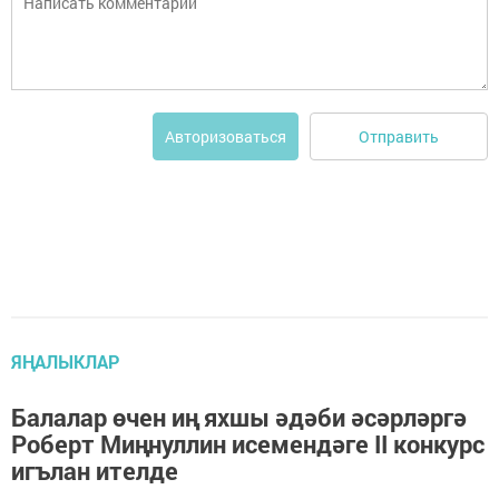
Отправить
Авторизоваться
ЯҢАЛЫКЛАР
Балалар өчен иң яхшы әдәби әсәрләргә
Роберт Миңнуллин исемендәге II конкурс
игълан ителде