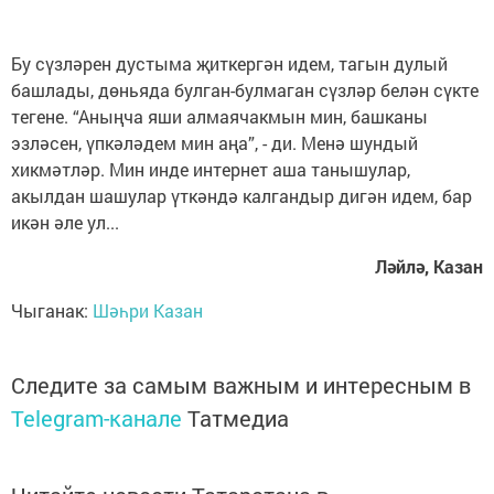
Бу сүзләрен дустыма җиткергән идем, тагын дулый
башлады, дөньяда булган-булмаган сүзләр белән сүкте
тегене. “Аныңча яши алмаячакмын мин, башканы
эзләсен, үпкәләдем мин аңа”, - ди. Менә шундый
хикмәтләр. Мин инде интернет аша танышулар,
акылдан шашулар үткәндә калгандыр дигән идем, бар
икән әле ул...
Ләйлә, Казан
Чыганак:
Шәһри Казан
Следите за самым важным и интересным в
Telegram-канале
Татмедиа