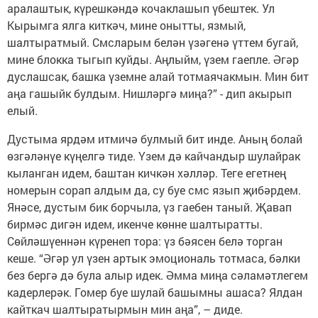
аралаштык, күрешкәндә кочаклашып үбештек. Ул
Кырымга ялга киткәч, мине онытты, язмый,
шалтыратмый. Смсларым белән үзәгенә үттем бугай,
мине блокка тыгып куйды. Аңлыйм, үзем гаепле. Әгәр
дуслашсак, башка үземне алай тотмаячакмын. Мин бит
аңа гашыйк булдым. Нишләргә миңа?” - дип акырып
елый.
Дустыма ярдәм итмичә булмый бит инде. Аның болай
өзгәләнүе күңелгә тиде. Үзем дә кайчандыр шулайрак
кыланган идем, баштан кичкән хәлләр. Теге егетнең
номерын сорап алдым да, су буе смс язып җибәрдем.
Янәсе, дустым бик борчыла, үз гаебен таный. Җавап
бирмәс дигән идем, икенче көнне шалтыратты.
Сөйләшүеннән күренеп тора: үз бәясен белә торган
кеше. “Әгәр ул үзен артык эмоциональ тотмаса, бәлки
без бергә дә була алыр идек. Әмма миңа сәламәтлегем
кадерлерәк. Гомер буе шулай башымны ашаса? Ялдан
кайткач шалтыратырмын мин аңа”, – диде.