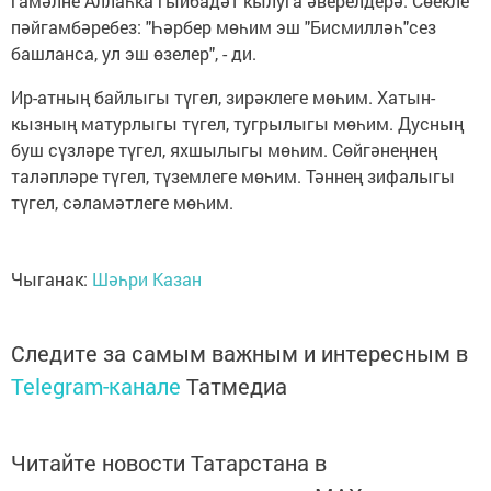
гамәлне Аллаһка гыйбадәт кылуга әверелдерә. Сөекле
пәйгамбәребез: "Һәрбер мөһим эш "Бисмилләһ"сез
башланса, ул эш өзелер", - ди.
Ир-атның байлыгы түгел, зирәклеге мөһим. Хатын-
кызның матурлыгы түгел, тугрылыгы мөһим. Дусның
буш сүзләре түгел, яхшылыгы мөһим. Сөйгәнеңнең
таләпләре түгел, түземлеге мөһим. Тәннең зифалыгы
түгел, сәламәтлеге мөһим.
Чыганак:
Шәһри Казан
Следите за самым важным и интересным в
Telegram-канале
Татмедиа
Читайте новости Татарстана в