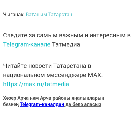
Чыганак:
Ватаным Татарстан
Следите за самым важным и интересным в
Telegram-канале
Татмедиа
Читайте новости Татарстана в
национальном мессенджере MАХ:
https://max.ru/tatmedia
Хәзер Арча һәм Арча районы яңалыкларын
безнең
Telegram-каналдан
да белә аласыз