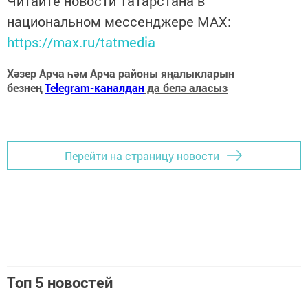
Читайте новости Татарстана в
национальном мессенджере MАХ:
https://max.ru/tatmedia
Хәзер Арча һәм Арча районы яңалыкларын
безнең
Telegram-каналдан
да белә аласыз
Перейти на страницу новости
Топ 5 новостей