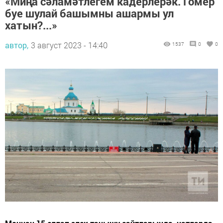
«Миңа сәламәтлегем кадерлерәк. Гомер
буе шулай башымны ашармы ул
хатын?...»
автор,
3 август 2023 - 14:40
1537
0
0