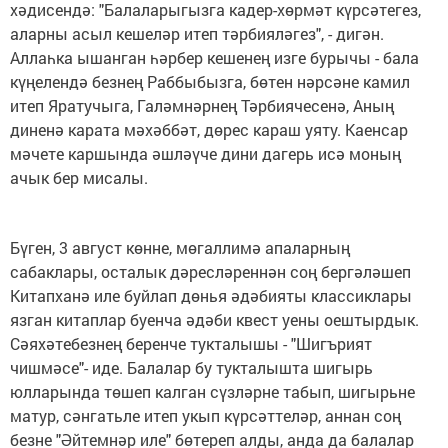
хәдисендә: "Балаларыгызга кадер-хөрмәт күрсәтегез,
аларны асыл кешеләр итеп тәрбияләгез", - дигән.
Аллаһка ышанган һәрбер кешенең изге бурычы - бала
күңелендә безнең Раббыбызга, бөтен нәрсәне камил
итеп Яратучыга, Галәмнәрнең Тәрбиячесенә, Аның
диненә карата мәхәббәт, дөрес караш уяту. Каенсар
мәчете каршында әшләүче дини дагерь исә моның
ачык бер мисалы.
Бүген, 3 август көнне, мөгаллимә апаларның
сабаклары, осталык дәресләреннән соң бергәләшеп
Китапханә иле буйлап дөнья әдәбияты классиклары
язган китаплар буенча әдәби квест уены оештырдык.
Сәяхәтебезнең беренче тукталышы - "Шигърият
чишмәсе"- иде. Балалар бу тукталышта шигырь
юлларында төшеп калган сүзләрне табып, шигырьне
матур, сәнгатьле итеп укып күрсәттеләр, аннан соң
безне "Әйтемнәр иле" бөтереп алды, анда да балалар