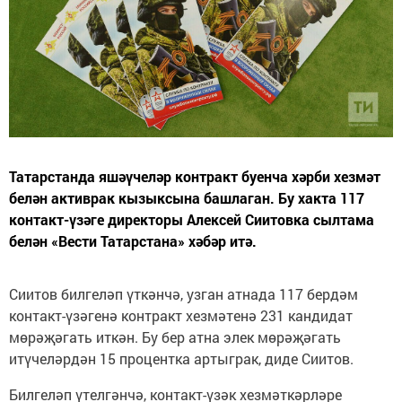
Татарстанда яшәүчеләр контракт буенча хәрби хезмәт
белән активрак кызыксына башлаган. Бу хакта 117
контакт-үзәге директоры Алексей Сиитовка сылтама
белән «Вести Татарстана» хәбәр итә.
Сиитов билгеләп үткәнчә, узган атнада 117 бердәм
контакт-үзәгенә контракт хезмәтенә 231 кандидат
мөрәҗәгать иткән. Бу бер атна элек мөрәҗәгать
итүчеләрдән 15 процентка артыграк, диде Сиитов.
Билгеләп үтелгәнчә, контакт-үзәк хезмәткәрләре