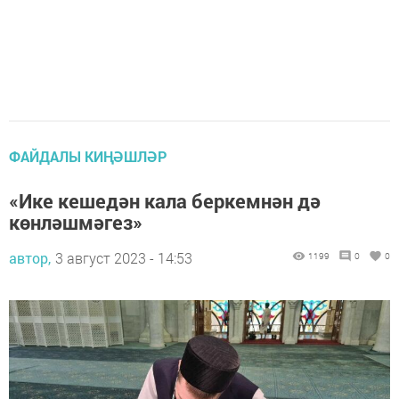
ФАЙДАЛЫ КИҢӘШЛӘР
«Ике кешедән кала беркемнән дә
көнләшмәгез»
автор,
3 август 2023 - 14:53
1199
0
0