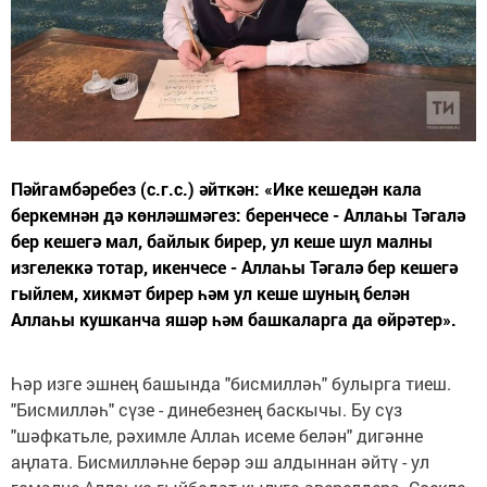
Пәйгамбәребез (с.г.с.) әйткән: «Ике кешедән кала
беркемнән дә көнләшмәгез: беренчесе - Аллаһы Тәгалә
бер кешегә мал, байлык бирер, ул кеше шул малны
изгелеккә тотар, икенчесе - Аллаһы Тәгалә бер кешегә
гыйлем, хикмәт бирер һәм ул кеше шуның белән
Аллаһы кушканча яшәр һәм башкаларга да өйрәтер».
Һәр изге эшнең башында "бисмилләһ" булырга тиеш.
"Бисмилләһ" сүзе - динебезнең баскычы. Бу сүз
"шәфкатьле, рәхимле Аллаһ исеме белән" дигәнне
аңлата. Бисмилләһне берәр эш алдыннан әйтү - ул