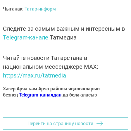
Чыганак:
Татар-информ
Следите за самым важным и интересным в
Telegram-канале
Татмедиа
Читайте новости Татарстана в
национальном мессенджере MАХ:
https://max.ru/tatmedia
Хәзер Арча һәм Арча районы яңалыкларын
безнең
Telegram-каналдан
да белә аласыз
Перейти на страницу новости