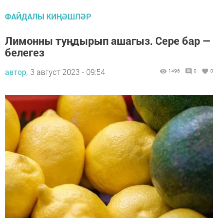
ФАЙДАЛЫ КИҢӘШЛӘР
Лимонны туңдырып ашагыз. Сере бар —
белегез
автор,
3 август 2023 - 09:54
1496
0
0