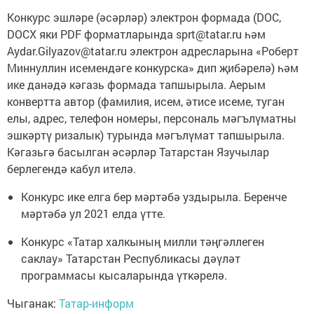
Конкурс эшләре (әсәрләр) электрон формада (DOC,
DOCX яки PDF форматларында sprt@tatar.ru һәм
Aydar.Gilyazov@tatar.ru электрон адресларына «Роберт
Миннуллин исемендәге конкурска» дип җибәрелә) һәм
ике данәдә кәгазь формада тапшырыла. Аерым
конвертта автор (фамилия, исем, әтисе исеме, туган
елы, адрес, телефон номеры, персональ мәгълүматны
эшкәртү ризалык) турында мәгълүмат тапшырыла.
Кәгазьгә басылган әсәрләр Татарстан Язучылар
берлегендә кабул ителә.
Конкурс ике елга бер мәртәбә уздырыла. Беренче
мәртәбә ул 2021 елда үтте.
Конкурс «Татар халкының милли тәңгәллеген
саклау» Татарстан Республикасы дәүләт
программасы кысаларында үткәрелә.
Чыганак:
Татар-информ