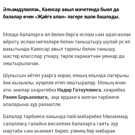
Әлһәмдүлилләһ, Каенсар авыл мәчетендә быел да
балалар өчен «Җәйге алан» лагере эшли башлады.
Монда балаларга ял белән бергә ислам һәм әдәп-әхлак
өйрәтү, ислам нигезләре белән таныштыру шулай ук ял
вакытында Каенсар авыл тарихы белән танышу,
мастер класслар үткәрү, төрле хәрәкәтчән уеннар да
оештырылачак.
Шунысын әйтеп узарга кирәк, елның елында лагерьны
бик кызыклы, күңелле итеп оештыралар. Моның өчен
әти- әниләр хәзрәтебез
Надир Гатауллинга
, хәҗиябез
Рания Борһановага,
аңа ярдәмгә килгән тәрбияче
апаларына зур рәхмәтле.
Балалар тәрбиясе хакында пәйгамбәребез Мөхәммәд
салаллаһу галәйһи вәсәлләм балаларга гаять зур
мәртәбә һәм әһәмият биреп, үзенең бер мөбәрак