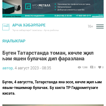
АРЧА ХӘБӘРЛӘРЕ
16+
"Арча хәбәрләре" газетасы - Арча районы
ЯҢАЛЫКЛАР
Бүген Татарстанда томан, көчле җил
һәм яшен булачак дип фаразлана
автор,
4 август 2023 - 08:35
1268
0
0
Бүген, 4 августта, Татарстанда янә эссе, көчле җил һәм
явым-төшемнәр булачак. Бу хакта ТР Гидрометүзәге
кисәтә.