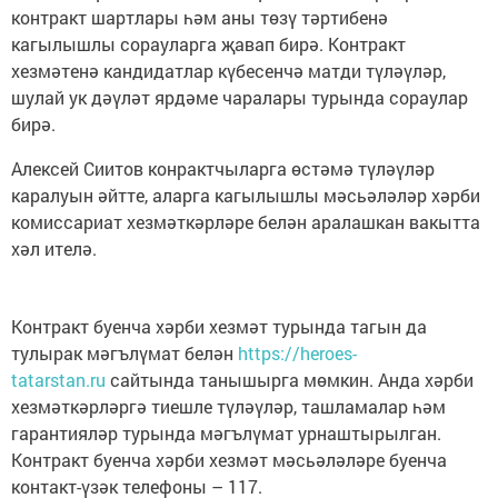
контракт шартлары һәм аны төзү тәртибенә
кагылышлы сорауларга җавап бирә. Контракт
хезмәтенә кандидатлар күбесенчә матди түләүләр,
шулай ук дәүләт ярдәме чаралары турында сораулар
бирә.
Алексей Сиитов конрактчыларга өстәмә түләүләр
каралуын әйтте, аларга кагылышлы мәсьәләләр хәрби
комиссариат хезмәткәрләре белән аралашкан вакытта
хәл ителә.
Контракт буенча хәрби хезмәт турында тагын да
тулырак мәгълүмат белән
https://heroes-
tatarstan.ru
сайтында танышырга мөмкин. Анда хәрби
хезмәткәрләргә тиешле түләүләр, ташламалар һәм
гарантияләр турында мәгълүмат урнаштырылган.
Контракт буенча хәрби хезмәт мәсьәләләре буенча
контакт-үзәк телефоны – 117.