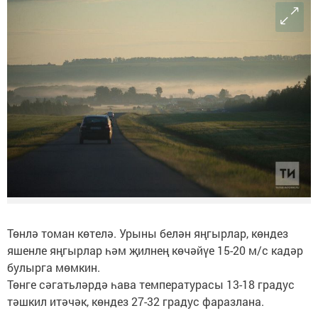
Төнлә томан көтелә. Урыны белән яңгырлар, көндез
яшенле яңгырлар һәм җилнең көчәйүе 15-20 м/с кадәр
булырга мөмкин.
Төнге сәгатьләрдә һава температурасы 13-18 градус
тәшкил итәчәк, көндез 27-32 градус фаразлана.