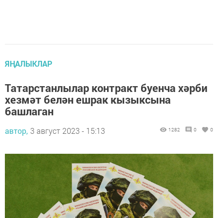
ЯҢАЛЫКЛАР
Татарстанлылар контракт буенча хәрби
хезмәт белән ешрак кызыксына
башлаган
автор,
3 август 2023 - 15:13
1282
0
0