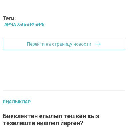
Теги:
АРЧА ХӘБӘРЛӘРЕ
Перейти на страницу новости
ЯҢАЛЫКЛАР
Биеклектән егылып төшкән кыз
төзелештә нишләп йөргән?