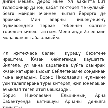
дигән мәкаль дөрес икән. Ул вакытта бит
телефоннар да юк, кабат тектереп тә булмый,
безгә мәйдан эченнән чыгып йөрергә дә
ярамый. Мин аларны чишенү-киенү
бүлмәсендәге тәрәзә төбеннән сөлгегә
төрелгән килеш таптым. Менә инде 25 ел мин
моңа җавап таба алмыйм.
Ил җитәкчесе белән күрешү бәхетенә
ирештем. Күзен бәйләгәндә каушатты
билгеле, ул миңа караганда буйга озынрак,
күзен катырак кысып бәйләгәнемне соңыннан
гына аңладым. Борис Николаевич чүлмәкне
уен таләпләренә туры китереп, җил юнәлешен
ачыклап төгәл итеп башкарды.
Борис Николаевич Ельцинның Арча
Сабантуенда катнашуы Арчаны дөньяга
танытты.