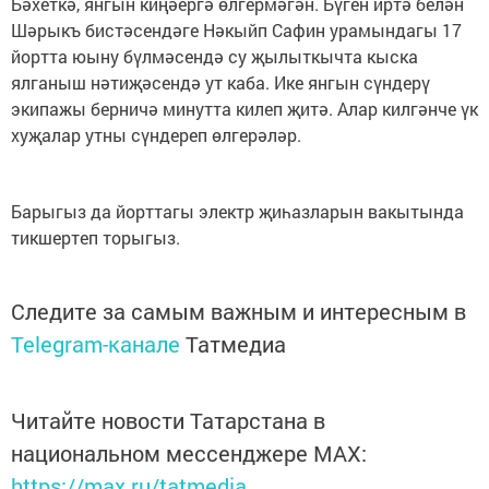
Бәхеткә, янгын киңәергә өлгермәгән. Бүген иртә белән
Шәрыкъ бистәсендәге Нәкыйп Сафин урамындагы 17
йортта юыну бүлмәсендә су җылыткычта кыска
ялганыш нәтиҗәсендә ут каба. Ике янгын сүндерү
экипажы берничә минутта килеп җитә. Алар килгәнче үк
хуҗалар утны сүндереп өлгерәләр.
Барыгыз да йорттагы электр җиһазларын вакытында
тикшертеп торыгыз.
Следите за самым важным и интересным в
Telegram-канале
Татмедиа
Читайте новости Татарстана в
национальном мессенджере MАХ:
https://max.ru/tatmedia