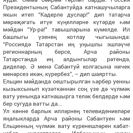
Президентының Сабантуйда катнашучыларга
якын итеп “Кадерле дуслар!” дип татарча
мөрәҗәгать итүе күңелләрне күтәрде һәм
мәйдан “Ур-ра!” тавышларына күмелде. Ил
башлыгы үзенең котлау чыгышында:
“Россиядә Татарстан иң уңышлы эшләүче
регионнарның берсе, Арча районы
Татарстанда иң алдынгылар рәтендә,
диделәр. Ә менә Сабантуй колгасына ничек
менәрсез икән, күрербез”, – дип шаяртты.
Ельцин мәйданда оештырылган һәрбер уенны
кызыксынып күзәткәннән соң үзе дә чүлмәк
вату уенында катнашырга теләк белдерде һәм
бер сугуда ватты да...
Ул көнне барлык илләрнең телевидениеләре
яңалыкларда Арча районы Сабантуен һәм
Ельцинның чүлмәк вату күренешләрен кабат-