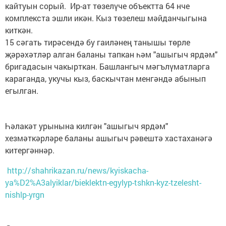
кайтуын сорый. Ир-ат төзелүче объектта 64 нче
комплекста эшли икән. Кыз төзелеш мәйданчыгына
киткән.
15 сәгать тирәсендә бу гаиләнең танышы төрле
җәрәхәтләр алган баланы тапкан һәм "ашыгыч ярдәм"
бригадасын чакырткан. Башлангыч мәгълүматларга
караганда, укучы кыз, баскычтан менгәндә абынып
егылган.
Һәлакәт урынына килгән "ашыгыч ярдәм"
хезмәткәрләре баланы ашыгыч рәвештә хастаханәгә
китергәннәр.
http://shahrikazan.ru/news/kyiskacha-
ya%D2%A3alyiklar/bieklektn-egylyp-tshkn-kyz-tzelesht-
nishlp-yrgn