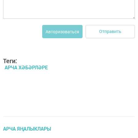
Отправить
Авторизоваться
Теги:
АРЧА ХӘБӘРЛӘРЕ
АРЧА ЯҢАЛЫКЛАРЫ