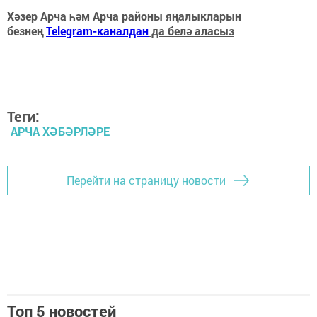
Хәзер Арча һәм Арча районы яңалыкларын
безнең
Telegram-каналдан
да белә аласыз
Теги:
АРЧА ХӘБӘРЛӘРЕ
Перейти на страницу новости
Топ 5 новостей