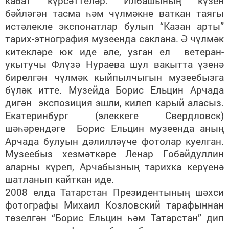
кабат күрсәттеләр. Илбашының күзен
бәйләгән тасма һәм чүлмәкне ваткан таягы
истәлекле экспонатлар булып “Казан арты”
тарих-этнография музеенда саклана. Ә чүлмәк
китекләре юк иде әле, узган ел ветеран-
укытучы Флүзә Нураева шул вакытта үзенә
бирелгән чүлмәк кыйпылчыгын музеебызга
бүләк итте. Музейда Борис Ельцин Арчада
дигән экспозиция эшли, килеп карый аласыз.
Екатеринбург (элеккеге Свердловск)
шәһәрендәге Борис Ельцин музеенда аның
Арчада булуын дәлилләүче фотолар куелган.
Музеебыз хезмәткәре Ленар Гобәйдуллин
аларны күреп, Арчабызның тарихка керүенә
шатланып кайткан иде.
2008 елда Татарстан Президентының шәхси
фотографы Михаил Козловский тарафыннан
төзелгән “Борис Ельцин һәм Татарстан” дип