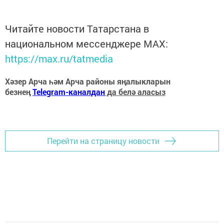
Читайте новости Татарстана в
национальном мессенджере MАХ:
https://max.ru/tatmedia
Хәзер Арча һәм Арча районы яңалыкларын
безнең
Telegram-каналдан
да белә аласыз
Перейти на страницу новости