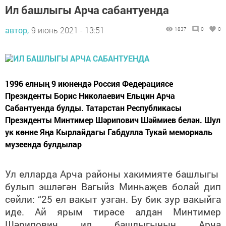
Ил башлыгы Арча сабантуенда
автор,
9 июнь 2021 - 13:51
1837
0
0
1996 елның 9 июнендә Россия Федерациясе
Президенты Борис Николаевич Ельцин Арча
Сабантуенда булды. Татарстан Республикасы
Президенты Минтимер Шәрипович Шәймиев белән. Шул
ук көнне Яңа Кырлайдагы Габдулла Тукай мемориаль
музеенда булдылар
Ул елларда Арча районы хакимияте башлыгы
булып эшләгән Вагыйз Минһаҗев болай дип
сөйли: “25 ел вакыт узган. Бу бик зур вакыйга
иде. Ай ярым тирәсе алдан Минтимер
Шәрипович ил башлыгының Арча