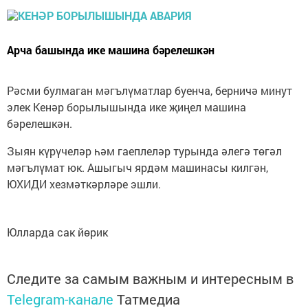
Арча башында ике машина бәрелешкән
Рәсми булмаган мәгълүматлар буенча, берничә минут
элек Кенәр борылышында ике җиңел машина
бәрелешкән.
Зыян күрүчеләр һәм гаеплеләр турында әлегә төгәл
мәгълүмат юк. Ашыгыч ярдәм машинасы килгән,
ЮХИДИ хезмәткәрләре эшли.
Юлларда сак йөрик
Следите за самым важным и интересным в
Telegram-канале
Татмедиа