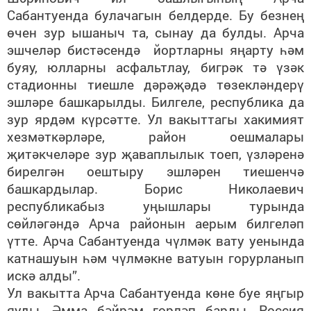
Сабантуенда булачагын белдерде. Бу безнең
өчен зур ышаныч та, сынау да булды. Арча
эшчеләр бистәсендә йортларны яңарту һәм
буяу, юлларны асфальтлау, бигрәк тә үзәк
стадионны тиешле дәрәҗәдә төзекләндерү
эшләре башкарылды. Билгеле, республика да
зур ярдәм күрсәтте. Ул вакыттагы хакимият
хезмәткәрләре, район оешмалары
җитәкчеләре зур җаваплылык тоеп, үзләренә
бирелгән оештыру эшләрен тиешенчә
башкардылар. Борис Николаевич
республикабыз уңышлары турында
сөйләгәндә Арча районын аерым билгеләп
үтте. Арча Сабантуенда чүлмәк вату уенында
катнашуын һәм чүлмәкне ватуын горурланып
искә алды”.
Ул вакытта Арча Сабантуенда көне буе яңгыр
яуды. Әмма бәйрәм гөрләп барды. Россия