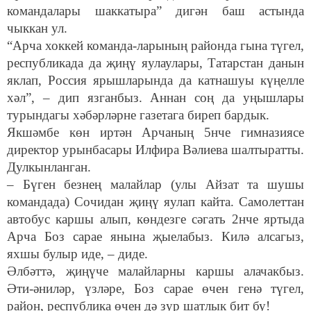
командалары шаккатыра” дигән баш астында
чыккан ул.
“Арча хоккей команда-ларының районда гына түгел,
республикада да җиңү яулаулары, Татарстан данын
яклап, Россия ярышларында да катнашуы күңелле
хәл”, – дип язганбыз. Аннан соң да уңышлары
турындагы хәбәрләрне газетага биреп бардык.
Якшәмбе көн иртән Арчаның 5нче гимназиясе
директор урынбасары Илфира Вәлиева шалтыратты.
Дулкынланган.
– Бүген безнең малайлар (улы Айзат та шушы
командада) Сочидан җиңү яулап кайта. Самолеттан
автобус каршы алып, көндезге сәгать 2нче яртыда
Арча Боз сарае янына җыелабыз. Килә алсагыз,
яхшы булыр иде, – диде.
Әлбәттә, җиңүче малайларны каршы алачакбыз.
Әти-әниләр, үзләре, Боз сарае өчен генә түгел,
район, республика өчен дә зур шатлык бит бу!