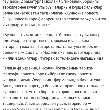
язучысы, драматург Николай Лугиновның борынгы
төркиләрнең күчеп утыруы, аларның күрше халыклар
белән мөнәсәбәтен тасвирлаган «Хуннские повести»
(«Һун повестьләре») әсәрен татар теленә тәрҗемә итеп
чыгарырга тәкъдим итте.
«Бу повесть мәктәп яшендәге балаларга туры килер
иде. Әсәрне татар теленә тәрҗемә итәргә һәм
авторның иҗатын Татарстанда танытуны кирәк дип
саныйм», — диде ул «Мәдәни якынаю шартларында
милли әдәбиятлар» түгәрәк өстәлендәге чыгышында.
Галимә фикеренчә, Николай Лугиновның тарихи-
фәлсәфи повестьләре гыйбрәтле хикәя-повесть
жанрына якын. Әсәр әкият формасында бәян ителә.
Аның повестьләрендә борынгы төрки эпос стильләре
кулланылган. Автор борынгы төркиләрнең холкын,
менталитетын, кытайлардан аермалы якларын
тасвирлый. Аның әсәрләрен укып, «төркиләр —
кемнәр?» дигән сорауга җавап табып була» — ди ул.