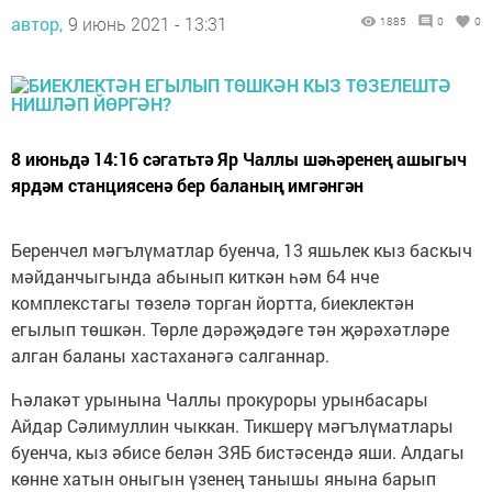
автор,
9 июнь 2021 - 13:31
1885
0
0
8 июньдә 14:16 сәгатьтә Яр Чаллы шәһәренең ашыгыч
ярдәм станциясенә бер баланың имгәнгән
Беренчел мәгълүматлар буенча, 13 яшьлек кыз баскыч
мәйданчыгында абынып киткән һәм 64 нче
комплекстагы төзелә торган йортта, биеклектән
егылып төшкән. Төрле дәрәҗәдәге тән җәрәхәтләре
алган баланы хастаханәгә салганнар.
Һәлакәт урынына Чаллы прокуроры урынбасары
Айдар Сәлимуллин чыккан. Тикшерү мәгълүматлары
буенча, кыз әбисе белән ЗЯБ бистәсендә яши. Алдагы
көнне хатын оныгын үзенең танышы янына барып