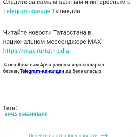
Следите за самым важным и интересным в
Telegram-канале
Татмедиа
Читайте новости Татарстана в
национальном мессенджере MАХ:
https://max.ru/tatmedia
Хәзер Арча һәм Арча районы яңалыкларын
безнең
Telegram-каналдан
да белә аласыз
Теги:
АРЧА ХӘБӘРЛӘРЕ
Перейти на страницу новости