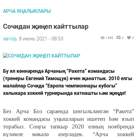
АРЧА ЯҢАЛЫКЛАРЫ
Сочидан җиңеп кайттылар
автор,
9 июнь 2021 - 08:53
1598
0
0
Бу ял көннәрендә Арчаның “Ракета” командасы
(тренеры Евгений Тимощук) өчен җанаттык. 2010 елгы
малайлар Сочида “Европа чемпионнары кубогы”
халыкара хоккей турнирында катнашты һәм җиңде!
Без Арча Боз сараенда шөгыльләнгән “Ракета”
хоккей командасы уңышларын ишетеп һәм язып
торабыз. Соңгы тапкыр 2020 елның ноябрендә
күләмле мәкалә әзерләдек. “Арча хоккей