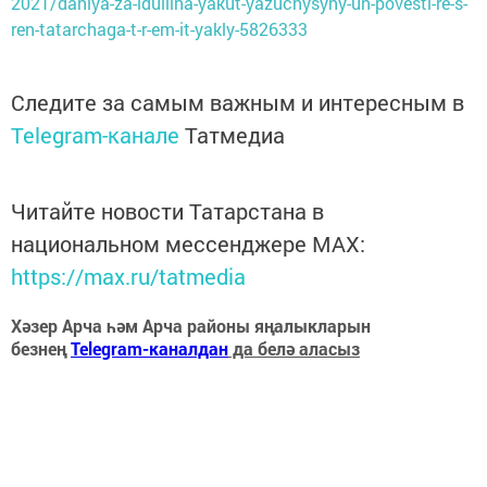
2021/daniya-za-idullina-yakut-yazuchysyny-un-povestl-re-s-
ren-tatarchaga-t-r-em-it-yakly-5826333
Следите за самым важным и интересным в
Telegram-канале
Татмедиа
Читайте новости Татарстана в
национальном мессенджере MАХ:
https://max.ru/tatmedia
Хәзер Арча һәм Арча районы яңалыкларын
безнең
Telegram-каналдан
да белә аласыз