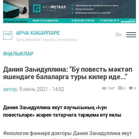
АРЧА ХӘБӘРЛӘРЕ
16+
"Арча хәбәрләре" газетасы - Арча районы
ЯҢАЛЫКЛАР
Дания Заһидуллина: "Бу повесть мәктәп
яшендәге балаларга туры килер иде..."
автор,
9 июнь 2021 - 14:52
1247
0
0
Дания Заһидуллина якут язучысының «Һун
повестьләре» әсәрен татарчага тәрҗемә итү яклы
Филология фәннәре докторы Дания Заһидуллина якут