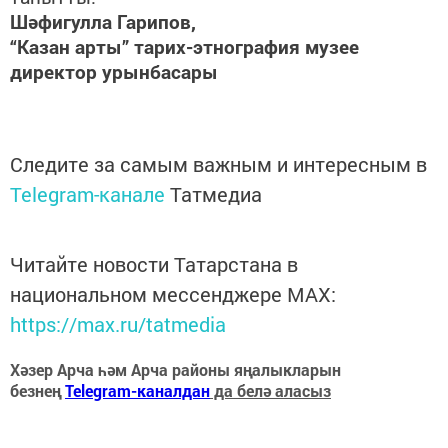
Шәфигулла Гарипов,
“Казан арты” тарих-этнография музее
директор урынбасары
Следите за самым важным и интересным в
Telegram-канале
Татмедиа
Читайте новости Татарстана в
национальном мессенджере MАХ:
https://max.ru/tatmedia
Хәзер Арча һәм Арча районы яңалыкларын
безнең
Telegram-каналдан
да белә аласыз