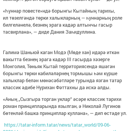
«Һуннар повесте»ндә борынгы Кытайның тарихы,
ил төзелгәндә төрки халыкларның — һуннарның роле
билгеләнелә, безнең эрага кадәр алтынчы гасыр
тасвирлана», — диде Дания Заһидуллина.
Галимә Шаньюй каган Модэ (Мөде хан) идарә иткән
вакытта безнең эрага кадәр III гасырда хәзерге
Монголия, Төньяк Кытай территориясендә яшәгән
борынгы төрки кабиләләрнең тормышы һәм күрше
халыклар белән мөнәсәбәтләре турында язган татар
классик әдибе Нурихан Фәттахны да искә алды.
«Аның „Сызгыра торган уклар“ әсәре классик тарихи
роман принципларында язылган, ә Николай Лугинов
бөтенләй башка принциплар куллана», — дип өстәде ул.
https://tatar-inform.tatar/news/tatar_world/09-06-