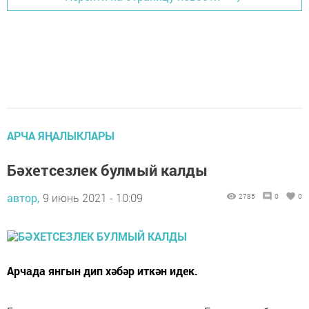
АРЧА ЯҢАЛЫКЛАРЫ
Бәхетсезлек булмый калды
автор,
9 июнь 2021 - 10:09
2785
0
0
Арчада янгын дип хәбәр иткән идек.