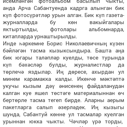
исемләнгән фотоальбом басылып чыкты,
анда Арча Сабантуенда кадрга алынган бик
күп фотосүрәтләр урын алган. Бик күп газета-
журналларда бу көн вакыйгалары
яктыртылды, фотолары альбомнарда,
китапларда урнаштырылды.
Инде һәркемне Борис Николаевичның күзен
бәйләгән тасма кызыксындыра. Башта аңа
бик югары таләпләр куелды, төсе турында
күп бәхәсләр булды, журналистлар да
төрлечә яздылар. Иң дөресе, ахырдан ул
минем карамакка калды. Икенче мәктәптә
укучы кызым дәү әнисенең файдаланудан
калган куе яшел төстәге материалыннан өч
бертөрле тасма тегеп бирде. Аларны аерым
пакетларга салып әзерләдек. Иң кызыгы
шунда, Сабантуй көнне ул тасмалар куелган
урыннан юкка чыкты. Чәчләр үрә торды,