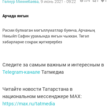
Гөлнур Миннебаева,
9 июнь 2021 - 09:22
2279
0
0
Арчада янгын
Рәсми булмаган мәгъллүматлар буенча, Арчаның
Нәкыйп Сафин урамында янгын чыккан. Төгәл
хәбәрләрне соңрак җиткерербез
Следите за самым важным и интересным в
Telegram-канале
Татмедиа
Читайте новости Татарстана в
национальном мессенджере MАХ:
https://max.ru/tatmedia