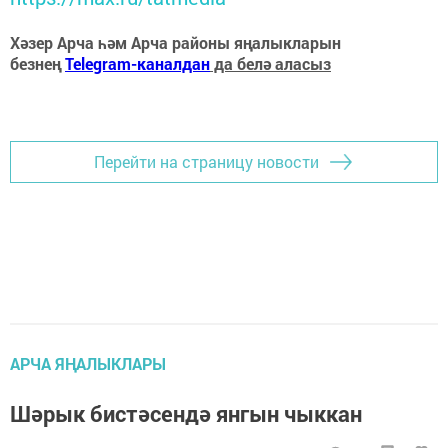
Хәзер Арча һәм Арча районы яңалыкларын
безнең
Telegram-каналдан
да белә аласыз
Перейти на страницу новости
АРЧА ЯҢАЛЫКЛАРЫ
Шәрык бистәсендә янгын чыккан