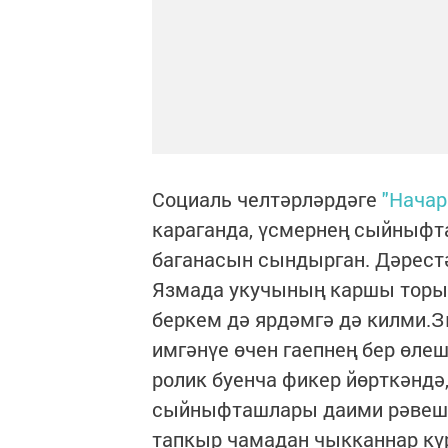
Социаль челтәрләрдәге
"Начар
караганда, үсмернең сыйныфт
баганасын сындырган. Дәрестә
Язмада укучының каршы торыр
беркем дә ярдәмгә дә килми.З
имгәнүе өчен гаепнең бер өле
ролик буенча фикер йөрткәндә
сыйныфташлары даими рәвештә
тапкыр чамадан чыкканнар күр