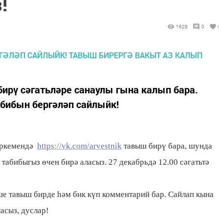
!
1629
0
бирү сәгатьләре санаулы гына калып бара.
бибын бергәләп сайлыйк!
өркемендә
https://vk.com/arvestnik
тавыш бирү бара, шунда
табибыгыз өчен бирә аласыз. 27 декабрьдә 12.00 сәгатьтә
ше тавыш бирде һәм бик күп комментарий бар. Сайлап кына
ласыз, дуслар!