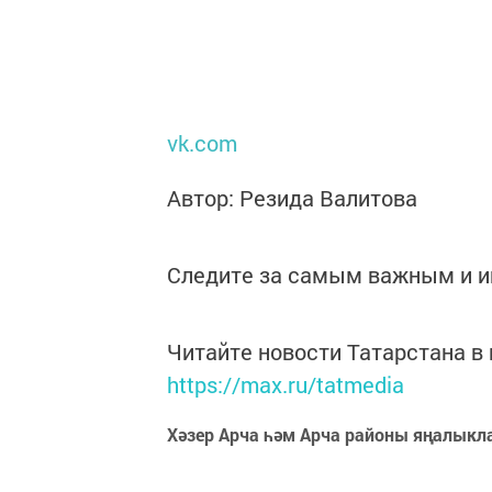
vk.com
Автор: Резида Валитова
Следите за самым важным и 
Читайте новости Татарстана 
https://max.ru/tatmedia
Хәзер Арча һәм Арча районы яңалыкл