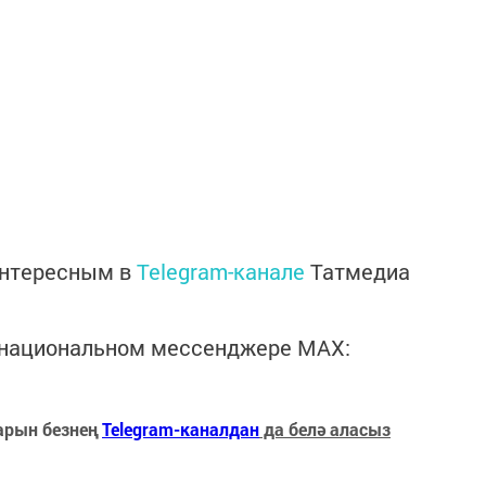
интересным в
Telegram-канале
Татмедиа
в национальном мессенджере MАХ:
арын безнең
Telegram-каналдан
да белә аласыз