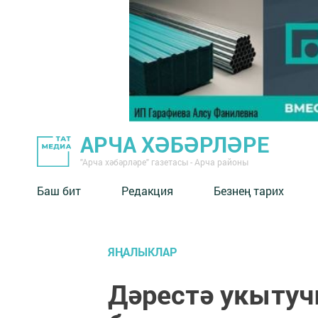
АРЧА ХӘБӘРЛӘРЕ
"Арча хәбәрләре" газетасы - Арча районы
Баш бит
Редакция
Безнең тарих
ЯҢАЛЫКЛАР
Дәрестә укыту