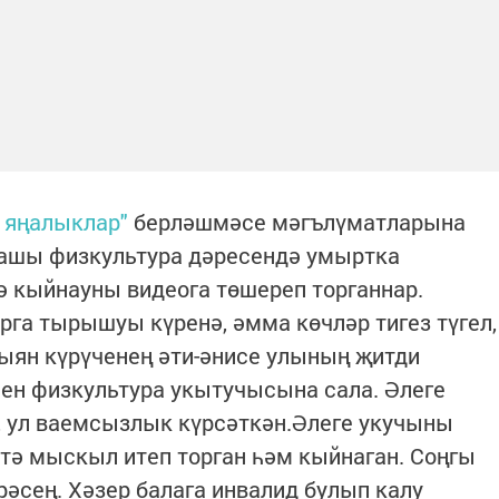
 яңалыклар"
берләшмәсе мәгълүматларына
ашы физкультура дәресендә умыртка
 кыйнауны видеога төшереп торганнар.
га тырышуы күренә, әмма көчләр тигез түгел,
ыян күрүченең әти-әнисе улының җитди
шен физкультура укытучысына сала. Әлеге
, ул ваемсызлык күрсәткән.Әлеге укучыны
 мыскыл итеп торган һәм кыйнаган. Соңгы
әсең. Хәзер балага инвалид булып калу