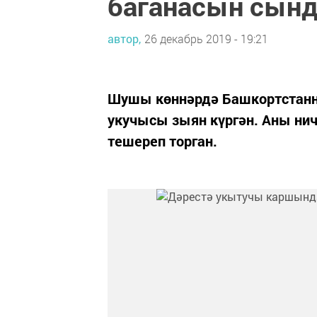
баганасын сын
автор,
26 декабрь 2019 - 19:21
Шушы көннәрдә Башкортстан
укучысы зыян күргән. Аны ни
тешереп торган.