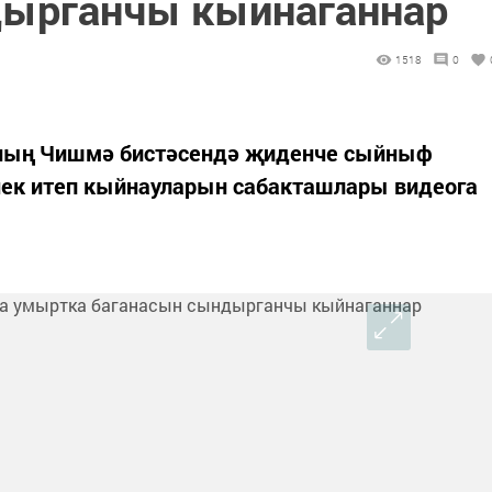
дырганчы кыйнаганнар
1518
0
ның Чишмә бистәсендә җиденче сыйныф
чек итеп кыйнауларын сабакташлары видеога