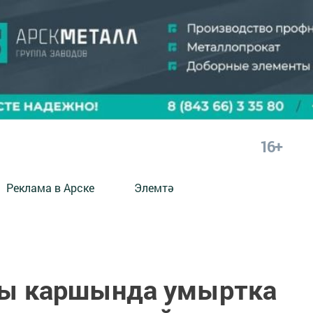
16+
Реклама в Арске
Элемтә
чы каршында умыртка