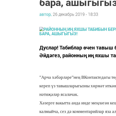
бара, ашыгыгыз
автор,
26 декабрь 2019 - 18:33
Дуслар! Табиблар өчен тавыш 
Әйдәгез, районның иң яхшы та
"Арча хәбәрләре"нең ВКонтактедагы т
кереп үз тавышларыгызны хөрмәт иткән 
нәтиҗәләр ясалачак.
Хәзерге вакытта анда инде меңләгән ке
калмыйча, сез дә комментарийлар яза а