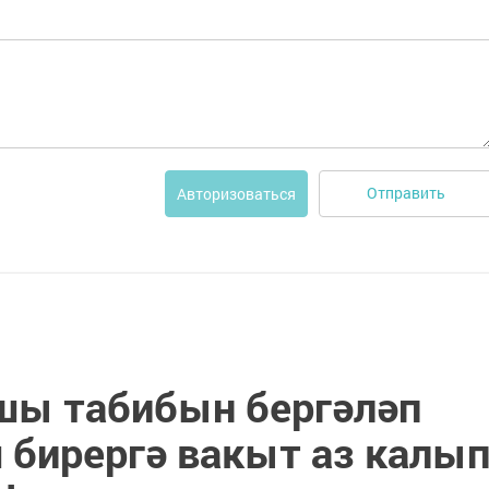
Отправить
Авторизоваться
шы табибын бергәләп
 бирергә вакыт аз калы