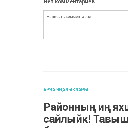
Нет комментариев
АРЧА ЯҢАЛЫКЛАРЫ
Районның иң ях
сайлыйк! Тавыш