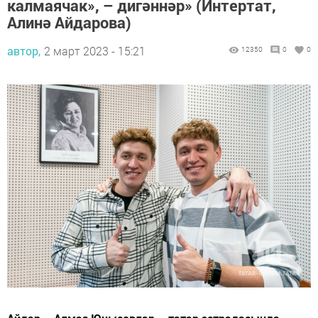
калмаячак», – дигәннәр» (Интертат,
Алинә Айдарова)
автор,
2 март 2023 - 15:21
12350
0
0