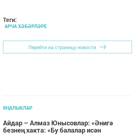
Теги:
АРЧА ХӘБӘРЛӘРЕ
Перейти на страницу новости
ЯҢАЛЫКЛАР
Айдар – Алмаз Юнысовлар: «Әнигә
безнең хакта: «Бу балалар исән