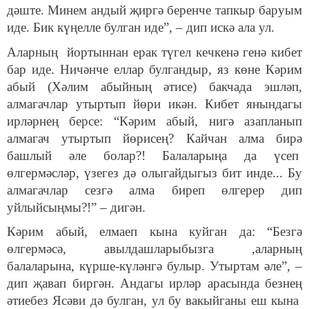
дәште. Минем андый җиргә беренче тапкыр баруым
иде. Бик күңелле булган иде”, – дип искә ала ул.
Аларның йортыннан ерак түгел кечкенә генә кибет
бар иде. Ничәнче еллар булгандыр, яз көне Кәрим
абый (Хәлим абыйның әтисе) бакчада эшләп,
алмагачлар утыртып йөри икән. Кибет янындагы
ирләрнең берсе: “Кәрим абый, нигә азапланып
алмагач утыртып йөрисең? Кайчан алма бирә
башлый әле болар?! Балаларыңа да үсеп
өлгермәсләр, үзегез дә олыгайдыгыз бит инде... Бу
алмагачлар сезгә алма биреп өлгерер дип
уйлыйсыңмы?!” – дигән.
Кәрим абый, елмаеп кына куйган да: “Безгә
өлгермәсә, авылдашларыбызга ,аларның
балаларына, күрше-күләнгә булыр. Утыртам әле”, –
дип җавап биргән. Андагы ирләр арасында безнең
әтиебез Ясәви дә булган, ул бу вакыйганы еш кына