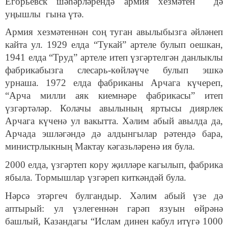
Егорьевск шәһәрләрендә армия хезмәтен дә
уңышлы гына үтә.
Армия хезмәтеннән соң туган авылыбызга әйләнеп
кайта ул. 1929 елда “Тукай” артеле булып оешкан,
1941 елда “Труд” артеле итеп үзгәртелгән данлыклы
фабрикабызга слесарь-көйләүче булып эшкә
урнаша. 1972 елда фабриканы Арчага күчереп,
“Арча милли аяк киемнәре фабрикасы” итеп
үзгәртәләр. Колачы авылының яртысы диярлек
Арчага күченә ул вакытта. Хәлим абый авылда да,
Арчада эшләгәндә дә алдынгылар рәтендә бара,
министрлыкның Мактау кәгазьләренә ия була.
2000 елда, үзгәртеп кору җилләре кагылып, фабрика
ябыла. Тормышлар үзгәреп киткәндәй була.
Нәрсә этәргеч булгандыр. Хәлим абый үзе дә
аптырый: ул үзлегеннән гарәп язуын өйрәнә
башлый, Казандагы “Ислам динен кабул итүгә 1000