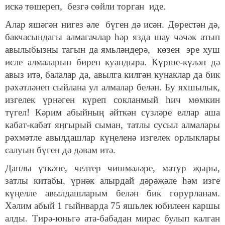
искә төшереп, безгә сөйли торган иде.
Алар яшәгән нигез әле бүген дә исән. Дөрестән дә,
бакчасындагы алмагачлар һәр язда шау чәчәк атып
авылыбызны тагын да ямьләндерә, көзен эре хуш
исле алмаларын биреп куандыра. Күрше-күлән дә
авыз итә, балалар да, авылга килгән кунаклар да бик
рәхәтләнеп сыйлана ул алмалар белән. Бу яхшылык,
изгелек үрнәген күреп сокланмый һич мөмкин
түгел! Кәрим абыйның әйткән сүзләре еллар аша
кабат-кабат яңгырый сыман, татлы сусыл алмалары
рәхмәтле авылдашлар күңеленә изгелек орлыклары
салуын бүген дә дәвам итә.
Данлы үткәне, челтер чишмәләре, матур җыры,
затлы китабы, үрнәк алырдай дәрәҗәле һәм изге
күңелле авылдашларым белән бик горурланам.
Хәлим абый 1 гыйнварда 75 яшьлек юбилеен каршы
алды. Тирә-юньгә ата-бабадан мирас булып калган