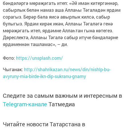
бәндәләргә мөрәҗәгать итеп: «Әй иман китергәннәр,
сабырлык белән намаз аша Аллаһы Тәгаләдән ярдәм
сорагыз. Берәр бәла яисә авырлык килсә, сабыр
булыгыз. Ярдәм кирәк икән, Аллаһы Тәгаләгә генә
мөрәҗәгать итеп, ярдәмне Аллаһтан гына көтегез.
Дөреслектә, Аллаһы Тәгалә сабыр итүче бәндәләрне
ярдәменнән ташламас», – ди.
Фото:
https://unsplash.com/
Чыганак:
http://shahrikazan.ru/news/din/nishlp-bu-
avyruny-mia-birde-ikn-dip-sukranu-gnamy
Следите за самым важным и интересным в
Telegram-канале
Татмедиа
Читайте новости Татарстана в