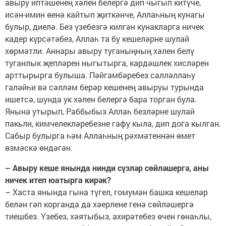
авыру иптәшенең хәлен белергә дип чыгып китүче,
исән-имин өенә кайтып җиткәнче, Аллаһның кунагы
булыр, диелә. Без үзебезгә килгән кунакларга ничек
кадер күрсәтәбез, Аллаһ та бу кешеләрне шулай
хөрмәтли. Аннары авыру туганыңның хәлен белү
туганлык җепләрен ныгытырга, кардәшлек хисләрен
арттырырга булыша. Пәйгамбәребез салләллаһу
галәйһи вә сәлләм берәр кешенең авыруы турында
ишетсә, шунда ук хәлен белергә бара торган була.
Янына утырып, Раббыбыз Аллаһ безләрне шулай
пакьли, кимчелекләребезне гафу кыла, дип дога кылган.
Сабыр булырга һәм Аллаһның рәхмәтеннән өмет
өзмәскә өндәгән.
– Авыру кеше янында нинди сүзләр сөйләшергә, аны
ничек итеп юатырга кирәк?
– Хаста янында гына түгел, гомумән башка кешеләр
белән гәп корганда да хәерлене генә сөйләшергә
тиешбез. Үзебез, хәятыбыз, ахирәтебез өчен гөнаһлы,