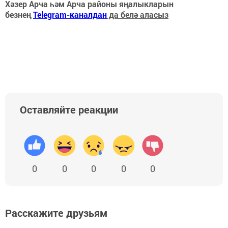
Хәзер Арча һәм Арча районы яңалыкларын
безнең
Telegram-каналдан
да белә аласыз
Оставляйте реакции
0
0
0
0
0
Расскажите друзьям