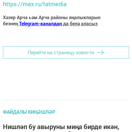
https://max.ru/tatmedia
Хәзер Арча һәм Арча районы яңалыкларын
безнең
Telegram-каналдан
да белә аласыз
Перейти на страницу новости
ФАЙДАЛЫ КИҢӘШЛӘР
Нишләп бу авыруны миңа бирде икән,