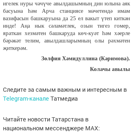
игелек нуры чәчүче авылдашымның дин юлына аяк
басуына һәм Арча станциясе мәчетендә имам
вазифасын башкаруына да 25 ел вакыт үтеп киткән
инде! Аңа нык сәламәтлек, озын тигез гомер,
яраткан хезмәтен башкаруда көч-куәт һәм хәерле
бәрәкәт телим, авылдашларымның олы рәхмәтен
җиткерәм.
Зөлфия Хәмидуллина (Кәримова).
Колачы авылы
Следите за самым важным и интересным в
Telegram-канале
Татмедиа
Читайте новости Татарстана в
национальном мессенджере MАХ: