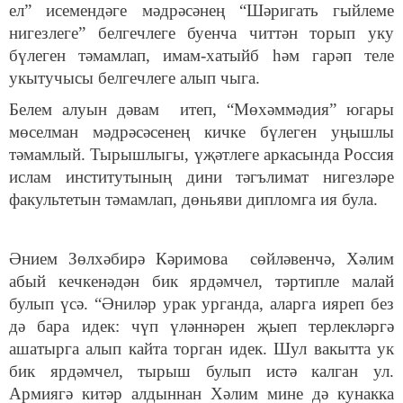
ел” исемендәге мәдрәсәнең “Шәригать гыйлеме
нигезлеге” белгечлеге буенча читтән торып уку
бүлеген тәмамлап, имам-хатыйб һәм гарәп теле
укытучысы белгечлеге алып чыга.
Белем алуын дәвам итеп, “Мөхәммәдия” югары
мөселман мәдрәсәсенең кичке бүлеген уңышлы
тәмамлый. Тырышлыгы, үҗәтлеге аркасында Россия
ислам институтының дини тәгълимат нигезләре
факультетын тәмамлап, дөньяви дипломга ия була.
Әнием Зөлхәбирә Кәримова сөйләвенчә, Хәлим
абый кечкенәдән бик ярдәмчел, тәртипле малай
булып үсә. “Әниләр урак урганда, аларга ияреп без
дә бара идек: чүп үләннәрен җыеп терлекләргә
ашатырга алып кайта торган идек. Шул вакытта ук
бик ярдәмчел, тырыш булып истә калган ул.
Армиягә китәр алдыннан Хәлим мине дә кунакка