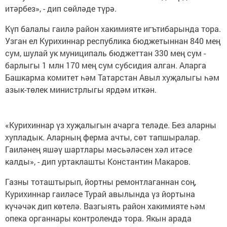
итәрбез», - дип сөйләде түрә.
Күп балалы гаилә район хакимияте игътибарында тора.
Узган ел Курихиннар республика бюджетыннан 840 мең
сум, шулай ук муниципаль бюджеттан 330 мең сум -
барлыгы 1 млн 170 мең сум субсидия алган. Аларга
Башкарма комитет һәм Татарстан Авыл хуҗалыгы һәм
азык-төлек министрлыгы ярдәм иткән.
«Курихиннар үз хуҗалыгын ачарга теләде. Без аларны
хупладык. Аларның ферма ачты, сөт тапшыралар.
Гаиләнең яшәү шартлары мәсьәләсен хәл итәсе
калды», - дип уртаклашты Константин Макаров.
Газны тоташтырып, йортны ремонтлаганнан соң,
Курихиннар гаиләсе Турай авылында үз йортына
күчәчәк дип көтелә. Вазгыять район хакимияте һәм
опека органнары контролендә тора. Якын арада