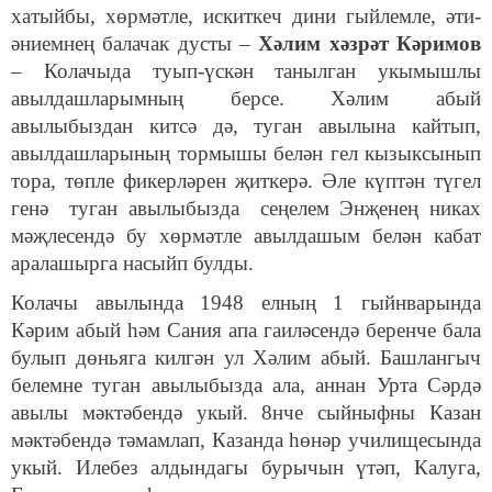
хатыйбы, хөрмәтле, искиткеч дини гыйлемле, әти-
әниемнең балачак дусты –
Хәлим хәзрәт Кәримов
– Колачыда туып-үскән танылган укымышлы
авылдашларымның берсе. Хәлим абый
авылыбыздан китсә дә, туган авылына кайтып,
авылдашларының тормышы белән гел кызыксынып
тора, төпле фикерләрен җиткерә. Әле күптән түгел
генә туган авылыбызда сеңелем Энҗенең никах
мәҗлесендә бу хөрмәтле авылдашым белән кабат
аралашырга насыйп булды.
Колачы авылында 1948 елның 1 гыйнварында
Кәрим абый һәм Сания апа гаиләсендә беренче бала
булып дөньяга килгән ул Хәлим абый. Башлангыч
белемне туган авылыбызда ала, аннан Урта Сәрдә
авылы мәктәбендә укый. 8нче сыйныфны Казан
мәктәбендә тәмамлап, Казанда һөнәр училищесында
укый. Илебез алдындагы бурычын үтәп, Калуга,