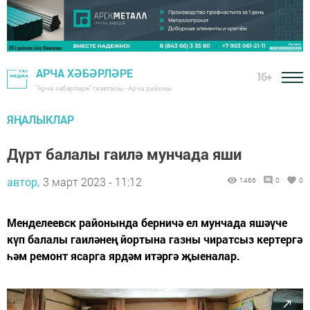
АРЧА ХӘБӘРЛӘРЕ
16+
"Арча хәбәрләре" газетасы - Арча районы
ЯҢАЛЫКЛАР
Дүрт балалы гаилә мунчада яши
автор,
3 март 2023 - 11:12
1466
0
0
Менделеевск районында берничә ел мунчада яшәүче
күп балалы гаиләнең йортына газны чиратсыз кертергә
һәм ремонт ясарга ярдәм итәргә җыеналар.