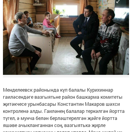
Менделеевск районында күп балалы Курихиннар
гаиләсендәге вазгыятьне район башкарма комитеты
җитәкчесе урынбасары Константин Макаров шәхси
контроленә алды. Гаиләнең балалар теркәлгән йортта
түгел, ә мунча белән берләштерелгән җәйге йортта
яшәве ачыкланганнан соң, вазгыятькә җирле