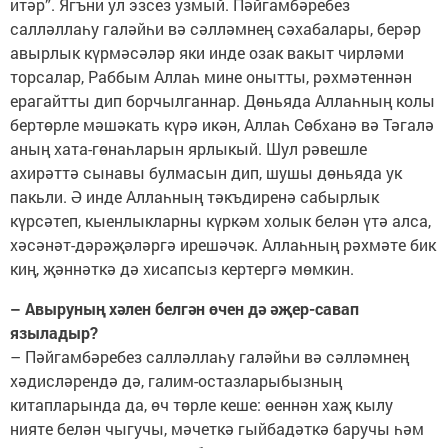
итәр”. Ягъни ул эзсез узмый. Пәйгамбәребез
салләллаһу галәйһи вә сәлләмнең сәхабалары, берәр
авырлык күрмәсәләр яки инде озак вакыт чирләми
торсалар, Раббым Аллаһ мине онытты, рәхмәтеннән
ерагайтты дип борчылганнар. Дөньяда Аллаһның колы
бертөрле мәшәкать күрә икән, Аллаһ Сөбханә вә Тәгалә
аның хата-гөнаһларын ярлыкый. Шул рәвешле
ахирәттә сынавы булмасын дип, шушы дөньяда ук
пакьли. Ә инде Аллаһның тәкъдиренә сабырлык
күрсәтеп, кыенлыкларны күркәм холык белән үтә алса,
хәсәнәт-дәрәҗәләргә ирешәчәк. Аллаһның рәхмәте бик
киң, җәннәткә дә хисапсыз кертергә мөмкин.
– Авыруның хәлен белгән өчен дә әҗер-савап
языладыр?
– Пәйгамбәребез салләллаһу галәйһи вә сәлләмнең
хәдисләрендә дә, галим-остазларыбызның
китапларында да, өч төрле кеше: өеннән хаҗ кылу
нияте белән чыгучы, мәчеткә гыйбадәткә баручы һәм