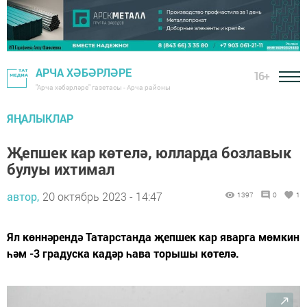
АРЧА ХӘБӘРЛӘРЕ
16+
"Арча хәбәрләре" газетасы - Арча районы
ЯҢАЛЫКЛАР
Җепшек кар көтелә, юлларда бозлавык
булуы ихтимал
автор,
20 октябрь 2023 - 14:47
1397
0
1
Ял көннәрендә Татарстанда җепшек кар яварга мөмкин
һәм -3 градуска кадәр һава торышы көтелә.