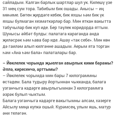
сайладым. Калган барлык шартлар шул ук. Килешү үзе
31 мең сум тора. Табибым бик ошады. Анысы – иң
мөһиме. Бөтен җирдәге кебек, бик яхшы һәм бик үк
яхшы булмаган хезмәткәрләр бар. Мин яткан вакытта
табучылар бик күп иде. Бер тәүлек коридорда яттым.
Шунысы әйбәт булды: палатага караганда анда
җиләсрәк һәм һава бар иде. Ашау «так себе». Мин көн
дә гаиләм алып килгәнне ашадым. Аерым ята торган
һәм «Ана һәм бала» палаталары бар.
– Йөклелек чорында җыелган авырлык кими барамы?
Әллә, киресенчә, арттымы?
– Йөклелек чорымда мин бары 7 килограммны
өстәдем. Бала тудыру йортыннан чыкканда, балага
узганчыга кадәрге авырлыгымнан 3 килограммга
әзрәк булып чыктым.
Балага узганчыга кадәрге вакытымны алсам, хәзерге
Айсылу миңа күпкә ошый. Күрәмсең, улым яшь, матур
әни теләгән.