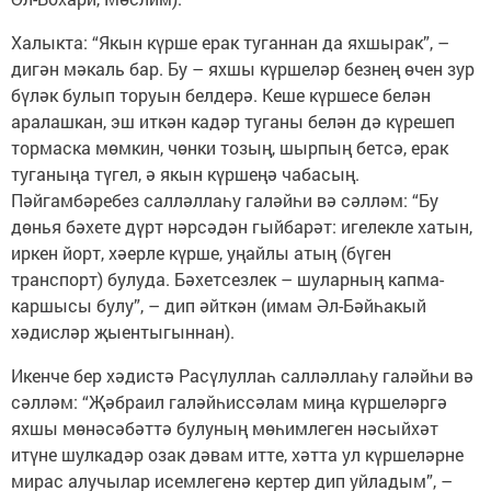
Халыкта: “Якын күрше ерак туганнан да яхшырак”, –
дигән мәкаль бар. Бу – яхшы күршеләр безнең өчен зур
бүләк булып торуын белдерә. Кеше күршесе белән
аралашкан, эш иткән кадәр туганы белән дә күрешеп
тормаска мөмкин, чөнки тозың, шырпың бетсә, ерак
туганыңа түгел, ә якын күршеңә чабасың.
Пәйгамбәребез салләллаһу галәйһи вә сәлләм: “Бу
дөнья бәхете дүрт нәрсәдән гыйбарәт: игелекле хатын,
иркен йорт, хәерле күрше, уңайлы атың (бүген
транспорт) булуда. Бәхетсезлек – шуларның капма-
каршысы булу”, – дип әйткән (имам Әл-Бәйһакый
хәдисләр җыентыгыннан).
Икенче бер хәдистә Расүлуллаһ салләллаһу галәйһи вә
сәлләм: “Җәбраил галәйһиссәлам миңа күршеләргә
яхшы мөнәсәбәттә булуның мөһимлеген нәсыйхәт
итүне шулкадәр озак дәвам итте, хәтта ул күршеләрне
мирас алучылар исемлегенә кертер дип уйладым”, –