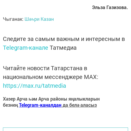
Эльза Газизова.
Чыганак:
Шәһри Казан
Следите за самым важным и интересным в
Telegram-канале
Татмедиа
Читайте новости Татарстана в
национальном мессенджере MАХ:
https://max.ru/tatmedia
Хәзер Арча һәм Арча районы яңалыкларын
безнең
Telegram-каналдан
да белә аласыз