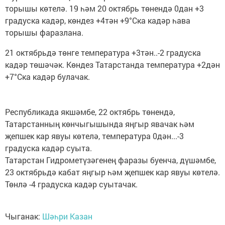
торышы көтелә. 19 һәм 20 октябрь төнендә 0дан +3
градуска кадәр, көндез +4тән +9°Ска кадәр һава
торышы фаразлана.
21 октябрьдә төнге температура +3тән..-2 градуска
кадәр төшәчәк. Көндез Татарстанда температура +2дән
+7°Ска кадәр булачак.
Республикада якшәмбе, 22 октябрь төнендә,
Татарстанның көнчыгышында яңгыр явачак һәм
җепшек кар явуы көтелә, температура 0дән...-3
градуска кадәр суыта.
Татарстан Гидрометүзәгенең фаразы буенча, дүшәмбе,
23 октябрьдә кабат яңгыр һәм җепшек кар явуы көтелә.
Төнлә -4 градуска кадәр суытачак.
Чыганак:
Шәһри Казан