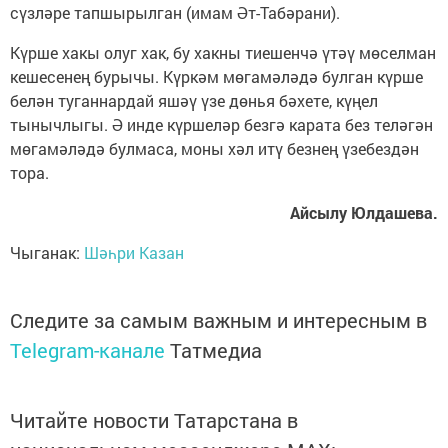
сүзләре тапшырылган (имам Әт-Табәрани).
Күрше хакы олуг хак, бу хакны тиешенчә үтәү мөселман
кешесенең бурычы. Күркәм мөгамәләдә булган күрше
белән туганнардай яшәү үзе дөнья бәхете, күңел
тынычлыгы. Ә инде күршеләр безгә карата без теләгән
мөгамәләдә булмаса, моны хәл итү безнең үзебездән
тора.
Айсылу Юлдашева.
Чыганак:
Шәһри Казан
Следите за самым важным и интересным в
Telegram-канале
Татмедиа
Читайте новости Татарстана в