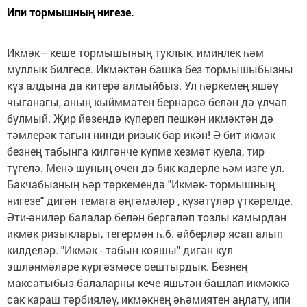
Ипи тормышның нигезе.
Икмәк– кеше тормышының туклык, иминлек һәм
муллык билгесе. Икмәктән башка без тормышыбызны
күз алдына да китерә алмыйбыз. Ул һәркемең яшәү
чыганагы, аның кыйммәтен бернәрсә белән дә үлчәп
булмый. Җир йөзендә күпереп пешкән икмәктән дә
тәмлерәк тагын нинди ризык бар икән! Ә бит икмәк
безнең табынга килгәнче күпме хезмәт куела, тир
түгелә. Менә шуның өчен дә бик кадерле һәм изге ул.
Бакчабызның һәр төркемендә "Икмәк- тормышның
нигезе" дигән темага әңгәмәләр , күзәтүләр үткәрелде.
Әти-әниләр балалар белән бергәләп тозлы камырдан
икмәк ризыклары, тегермән һ.б. әйберләр ясап алып
килделәр. "Икмәк - табын кояшы" дигән кул
эшләнмәләре күргәзмәсе оештырдык. Безнең
максатыбыз балаларны кече яшьтән башлап икмәккә
сак караш тәрбияләү, икмәкнең әһәмиятен аңлату, ипи