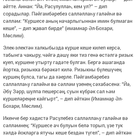
әйтте. Аннан: “Йә, Расүлуллаһ, кем ул?” – дип
сорадылар. Пәйгамбәребез салләллаһу галәйһи вә
сәлләм: “Күршесе аның начарлыгыннан имин булмаган
кеше”, – дип җавап бирде” (имамнар Әл-Бохари,
Мөслим).
Элек-электән халкыбызда күрше кеше килеп керсә,
табынга чакыру, чәйгә дәшү яки тиз генә өстәлгә ризык
куеп, күршене утырту гадәте булган. Бергә ашаганда
йортка, ризыкка бәрәкәт килә. Ризыкны бүлешүчең
күршең булса, тагы да хәерле. Пәйгамбәребез
салләллаһу галәйһи вә сәлләм үзенең сәхабәсенә: “Йә,
Әбү Зәрр, шулпа пешерсәң, суын күбрәк сал һәм
күршеләреңне кайгырт”, – дип әйткән (Имамнар Әл-
Бохари, Мөслим).
Икенче бер хәдистә Расүлебез салләллаһу галәйһи вә
сәлләмнең: “Күршесе ач булуын белә торып, үзе тук
хәлдә йокларга ятучы кеше бездән түгел”, – дип әйткән