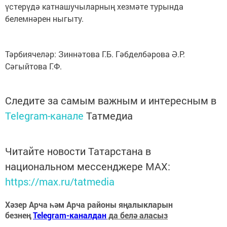
үстерүдә катнашучыларның хезмәте турында
белемнәрен ныгыту.
Тәрбиячеләр: Зиннәтова Г.Б. Гәбделбәрова Ә.Р.
Сәгыйтова Г.Ф.
Следите за самым важным и интересным в
Telegram-канале
Татмедиа
Читайте новости Татарстана в
национальном мессенджере MАХ:
https://max.ru/tatmedia
Хәзер Арча һәм Арча районы яңалыкларын
безнең
Telegram-каналдан
да белә аласыз