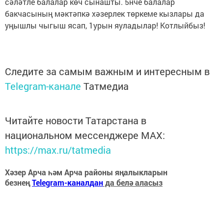
сәләтле балалар көч сынашты. 5нче балалар
бакчасының мәктәпкә хәзерлек төркеме кызлары да
уңышлы чыгыш ясап, 1урын яуладылар! Котлыйбыз!
Следите за самым важным и интересным в
Telegram-канале
Татмедиа
Читайте новости Татарстана в
национальном мессенджере MАХ:
https://max.ru/tatmedia
Хәзер Арча һәм Арча районы яңалыкларын
безнең
Telegram-каналдан
да белә аласыз