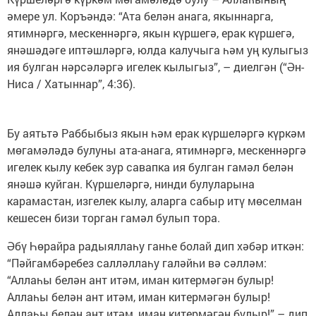
әмере ул. Коръәндә: “Ата белән анага, якыннарга,
ятимнәргә, мескеннәргә, якын күршегә, ерак күршегә,
янәшәдәге иптәшләргә, юлда калучыга һәм уң кулыгыз
ия булган нәрсәләргә игелек кылыгыз”, – диелгән (“Ән-
Ниса / Хатыннар”, 4:36).
Бу аятьтә Раббыбыз якын һәм ерак күршеләргә күркәм
мөгамәләдә булуны ата-анага, ятимнәргә, мескеннәргә
игелек кылу кебек зур савапка ия булган гамәл белән
янәшә куйган. Күршеләргә, нинди булуларына
карамастан, изгелек кылу, аларга сабыр итү мөселман
кешесен бизи торган гамәл булып тора.
Әбү Һөрайра радыяллаһу ганһе болай дип хәбәр иткән:
“Пәйгамбәребез салләллаһу галәйһи вә сәлләм:
“Аллаһы белән ант итәм, иман китермәгән булыр!
Аллаһы белән ант итәм, иман китермәгән булыр!
Аллаһы белән ант итәм, иман китермәгән булыр!” – дип