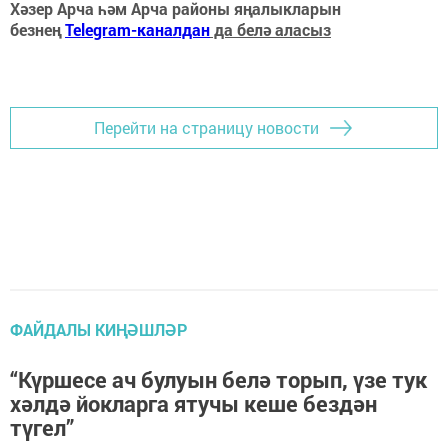
Хәзер Арча һәм Арча районы яңалыкларын
безнең
Telegram-каналдан
да белә аласыз
Перейти на страницу новости
ФАЙДАЛЫ КИҢӘШЛӘР
“Күршесе ач булуын белә торып, үзе тук
хәлдә йокларга ятучы кеше бездән
түгел”