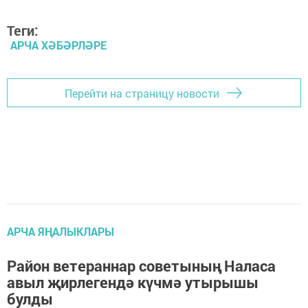
Теги:
АРЧА ХӘБӘРЛӘРЕ
Перейти на страницу новости
АРЧА ЯҢАЛЫКЛАРЫ
Район ветераннар советының Наласа
авыл җирлегендә күчмә утырышы
булды