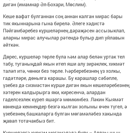
дигән (имамнар Әл-Бохари, Мөслим).
Кеше вафат булганнан соң аннан калган мирас бары
тик якыннарына гына бирелә. Әлеге хәдистә
Пәйгамбәребез күршеләрнең дәрәҗәсен ассызыклап,
аларны мирас алучылар рәтендә булыр дип уйлавын
әйткән.
Дөрес, күршеләр төрле була һәм алар белән уртак тел
табу, туганыңдай якын итеп яши алу зирәклек, хикмәт
таләп итә, чөнки без төрле. Һәрберебезнең үз холкы,
гадәтләре, дөньяга карашы. Бу карашлар сәбәпле,
үзебез дә сизмәстән күрше дигән якын кешеләребезнең
хәтерен калдырырга яки, киресенчә, алардан
гаделсезлек күреп яшәргә мөмкинбез. Ләкин Кыямәт
көнендә кемнеңдер безгә кылган золымы өчен түгел, ә
үзебезнең башкаларга булган мөгамәләбез хакында
җавап тотачакбыз бит.
Күршеләргә күркәм мөгамәләдә булу – Аллаһының