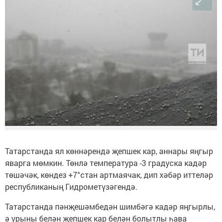
Татарстанда ял көннәрендә җепшек кар, аннары яңгыр
яварга мөмкин. Төнлә температура -3 градуска кадәр
төшәчәк, көндез +7°стан артмаячак, дип хәбәр иттеләр
республиканың Гидрометүзәгендә.
Татарстанда пәнҗешәмбедән шимбәгә кадәр яңгырлы,
ә урыны белән җепшек кар белән болытлы һава