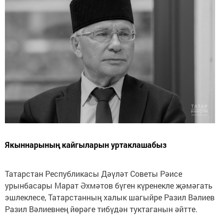
Якыннарының кайгыларын уртаклашабыз
Татарстан Республикасы Дәүләт Советы Рәисе
урынбасары Марат Әхмәтов бүген күренекле җәмәгать
эшлеклесе, Татарстанның халык шагыйре Разил Вәлиев
Разил Вәлиевнең йөрәге тибүдән туктаганын әйтте.