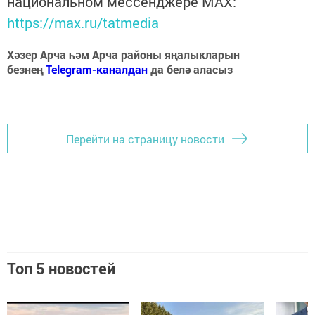
национальном мессенджере MАХ:
https://max.ru/tatmedia
Хәзер Арча һәм Арча районы яңалыкларын
безнең
Telegram-каналдан
да белә аласыз
Перейти на страницу новости
Топ 5 новостей