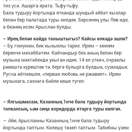
тиз үсә. Ашарга ярата. Тьфу-тьфу.
Бала тудыру йортында ятканда шундый әйбәт кызлар
белән бер палатада туры килдек. Берсенең улы Лев иде,
ә безнең исем Арыслан булды.
– Ирең белән кайда таныштыгыз? Кайсы өлкәдә эшли?
– Бу, гомумән, бик кызыклы тарих. Ирем – минем
беренче мәхәббәтем. Кайчандыр без аның белән бер
музыка мәктәбендә укыган идек. 14 ел үткәч, очраклы
рәвештә күрештек тә, бергә булырга булдык, сузмадык.
Русча әйтмешли, «первая любовь не ржавеет». Ирем
музыкага, сәхнәгә бәйле кеше түгел.
– Ялгышмасам, Казанның 1нче бала тудыру йортында
тапкансың, һәм сиңа коридорда ятарга туры килгән.
— Әйе, Арысланны Казанның 1нче бала тудыру
йортында таптым. Килешү төзеп таптым. Табибны үзем