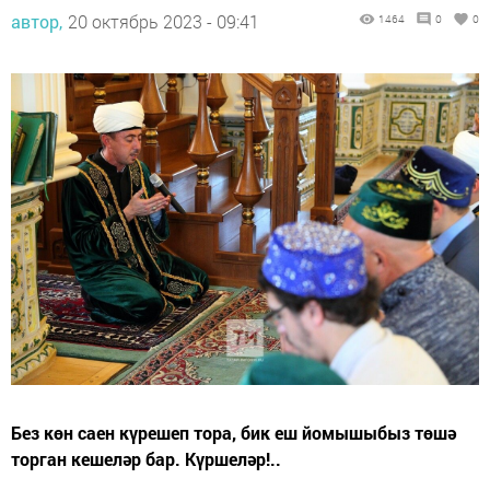
автор,
20 октябрь 2023 - 09:41
1464
0
0
Без көн саен күрешеп тора, бик еш йомышыбыз төшә
торган кешеләр бар. Күршеләр!..