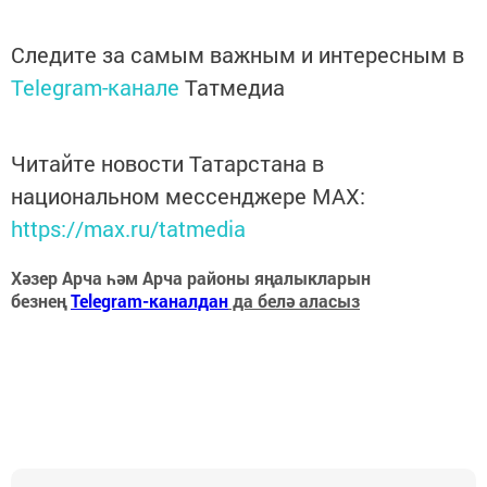
Следите за самым важным и интересным в
Telegram-канале
Татмедиа
Читайте новости Татарстана в
национальном мессенджере MАХ:
https://max.ru/tatmedia
Хәзер Арча һәм Арча районы яңалыкларын
безнең
Telegram-каналдан
да белә аласыз