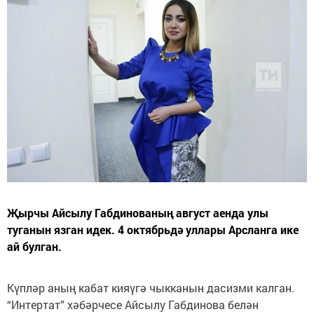
Җырчы Айсылу Габдинованың август аенда улы
туганын язган идек. 4 октябрьдә уллары Арсланга ике
ай булган.
Күпләр аның кабат кияүгә чыкканын дасизми калган.
“Интертат” хәбәрчесе Айсылу Габдинова белән