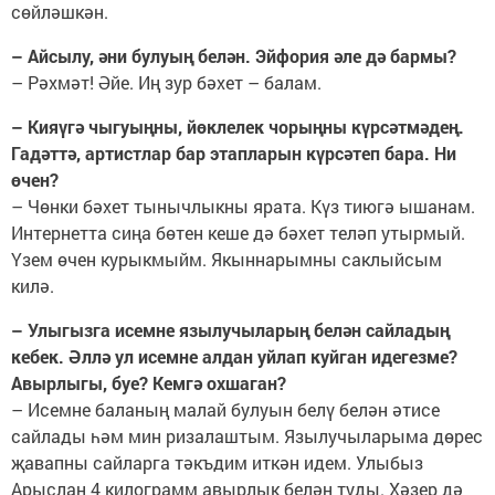
сөйләшкән.
– Айсылу, әни булуың белән. Эйфория әле дә бармы?
– Рәхмәт! Әйе. Иң зур бәхет – балам.
– Кияүгә чыгуыңны, йөклелек чорыңны күрсәтмәдең.
Гадәттә, артистлар бар этапларын күрсәтеп бара. Ни
өчен?
– Чөнки бәхет тынычлыкны ярата. Күз тиюгә ышанам.
Интернетта сиңа бөтен кеше дә бәхет теләп утырмый.
Үзем өчен курыкмыйм. Якыннарымны саклыйсым
килә.
– Улыгызга исемне язылучыларың белән сайладың
кебек. Әллә ул исемне алдан уйлап куйган идегезме?
Авырлыгы, буе? Кемгә охшаган?
– Исемне баланың малай булуын белү белән әтисе
сайлады һәм мин ризалаштым. Язылучыларыма дөрес
җавапны сайларга тәкъдим иткән идем. Улыбыз
Арыслан 4 килограмм авырлык белән туды. Хәзер дә