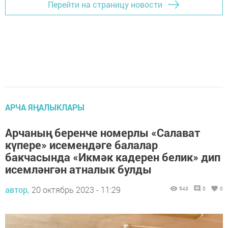
Перейти на страницу новости
АРЧА ЯҢАЛЫКЛАРЫ
Арчаның беренче номерлы «Салават
күпере» исемендәге балалар
бакчасында «Икмәк кадерен белик» дип
исемләнгән атналык булды
автор,
20 октябрь 2023 - 11:29
543
0
0