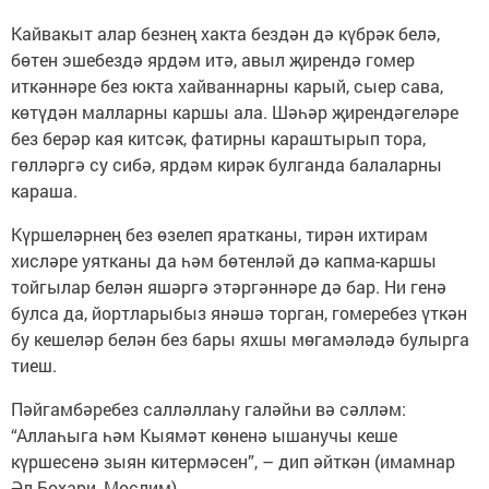
Кайвакыт алар безнең хакта бездән дә күбрәк белә,
бөтен эшебездә ярдәм итә, авыл җирендә гомер
иткәннәре без юкта хайваннарны карый, сыер сава,
көтүдән малларны каршы ала. Шәһәр җирендәгеләре
без берәр кая китсәк, фатирны караштырып тора,
гөлләргә су сибә, ярдәм кирәк булганда балаларны
караша.
Күршеләрнең без өзелеп яратканы, тирән ихтирам
хисләре уятканы да һәм бөтенләй дә капма-каршы
тойгылар белән яшәргә этәргәннәре дә бар. Ни генә
булса да, йортларыбыз янәшә торган, гомеребез үткән
бу кешеләр белән без бары яхшы мөгамәләдә булырга
тиеш.
Пәйгамбәребез салләллаһу галәйһи вә сәлләм:
“Аллаһыга һәм Кыямәт көненә ышанучы кеше
күршесенә зыян китермәсен”, – дип әйткән (имамнар
Әл-Бохари, Мөслим).