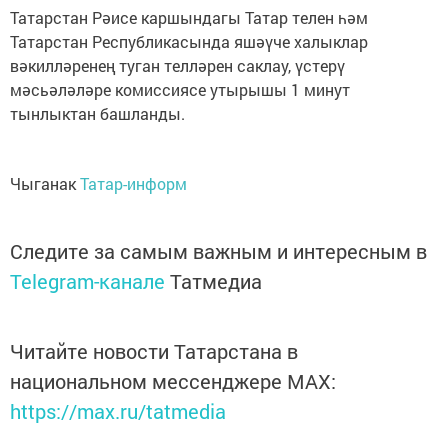
Татарстан Рәисе каршындагы Татар телен һәм
Татарстан Республикасында яшәүче халыклар
вәкилләренең туган телләрен саклау, үстерү
мәсьәләләре комиссиясе утырышы 1 минут
тынлыктан башланды.
Чыганак
Татар-информ
Следите за самым важным и интересным в
Telegram-канале
Татмедиа
Читайте новости Татарстана в
национальном мессенджере MАХ:
https://max.ru/tatmedia