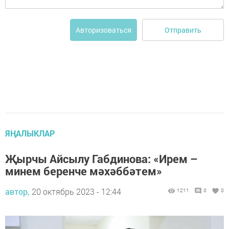
Отправить
Авторизоваться
ЯҢАЛЫКЛАР
Җырчы Айсылу Габдинова: «Ирем –
минем беренче мәхәббәтем»
автор,
20 октябрь 2023 - 12:44
1211
0
0