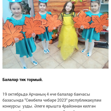
Балалар тик тормый.
19 октябрьдә Арчаның 4 нче балалар бакчасы
базасында "Сөмбелә чибәре 2023" республикакүләм
конкурсы узды. Әлеге ярышта 4районнан килгән