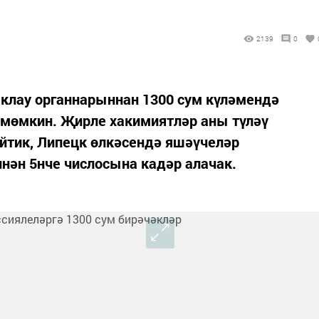
2139
0
яклау органнарыннан 1300 сум күләмендә
 мөмкин. Җирле хакимиятләр аны түләү
йтик, Липецк өлкәсендә яшәүчеләр
нән 5нче числосына кадәр алачак.