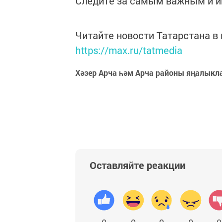
Следите за самым важным и 
Читайте новости Татарстана 
https://max.ru/tatmedia
Хәзер Арча һәм Арча районы яңалыкл
Оставляйте реакции