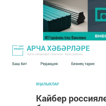
АРЧА ХӘБӘРЛӘРЕ
"Арча хәбәрләре" газетасы - Арча районы
Баш бит
Редакция
Безнең тарих
ЯҢАЛЫКЛАР
Кайбер россиял