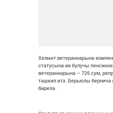
Хезмәт ветераннарына компенс
статусына ия булучы пенсионер
ветераннарына – 725 сум, реп
тәшкил итә. Берьюлы берничә 
бирелә.