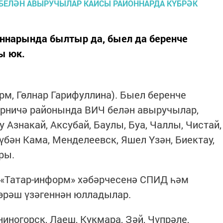
оннарында былтыр да, быел да беренче
ы юк.
орм, Гөлнар Гарифуллина). Быел беренче
рничә районында ВИЧ белән авыручылар,
Бу Азнакай, Аксубай, Баулы, Буа, Чаллы, Чистай,
Түбән Кама, Менделеевск, Яшел Үзән, Биектау,
ры.
 «Татар-информ» хәбәрчесенә СПИД һәм
рәш үзәгеннән юлладылар.
иногорск, Лаеш, Кукмара, Зәй, Чүпрәле,