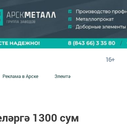
16+
Реклама в Арске
Элемтә
еләргә 1300 сум