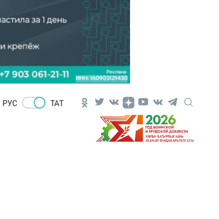
РУС
ТАТ