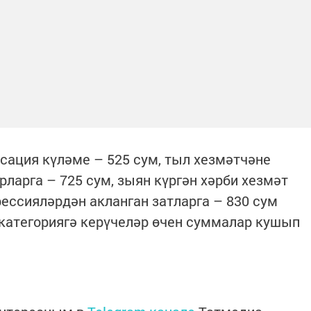
ация күләме – 525 сум, тыл хезмәтчәне
ларга – 725 сум, зыян күргән хәрби хезмәт
рессияләрдән акланган затларга – 830 сум
категориягә керүчеләр өчен суммалар кушып