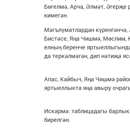
Бөгелмә, Арча, Әлмәт, Әгерҗе
кимегән.
Мәгълүматлардан күренгәнчә, 
Бистәсе, Яңа Чишмә, Мөслим,
елның беренче яртыеллыгында
да теркәлмәгән, дип нәтиҗә яс
Апас, Кайбыч, Яңа Чишмә райо
яртыеллыкта яңа авыру очраг
Искәрмә: таблицадагы барлык 
бирелгән.