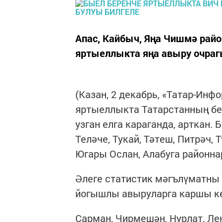
Апас, Кайбыч, Яңа Чишмә рай
яртыеллыкта яңа авыру очраг
(Казан, 2 декабрь, «Татар-Инф
яртыеллыкта Татарстанның бе
узган елга караганда, арткан. 
Теләче, Тукай, Тәтеш, Питрәч, 
Югары Ослан, Алабуга районна
Әлеге статистик мәгълүматны
йогышлы авыруларга каршы кө
Сарман, Чирмешән, Нурлат, Лен