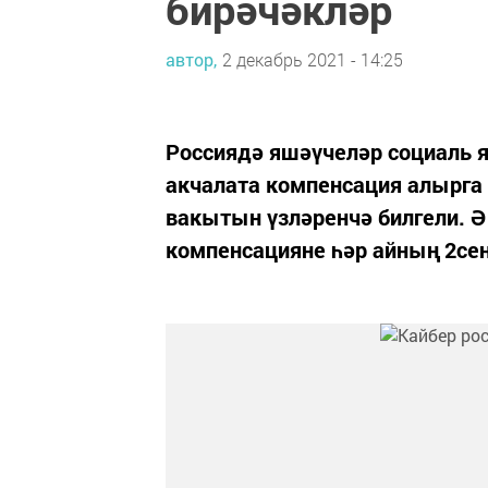
бирәчәкләр
автор,
2 декабрь 2021 - 14:25
Россиядә яшәүчеләр социаль 
акчалата компенсация алырга
вакытын үзләренчә билгели. Ә
компенсацияне һәр айның 2сен