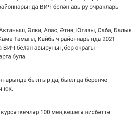
 районнарында ВИЧ белән авыру очраклары
Актаныш, Әлки, Апас, Әтнә, Ютазы, Саба, Балы
 Кама Тамагы, Кайбыч районнарында 2021
 ВИЧ белән авыруның бер очрагы
арга була.
ннарында былтыр да, быел да беренче
ы юк.
күрсәткечләр 100 мең кешегә нисбәттә