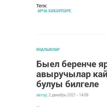
Теги:
АРЧА ХӘБӘРЛӘРЕ
ЯҢАЛЫКЛАР
Быел беренче я
авыручылар кай
булуы билгеле
автор,
2 декабрь 2021 - 14:09