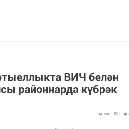
ртыеллыкта ВИЧ белән
сы районнарда күбрәк
1496
0