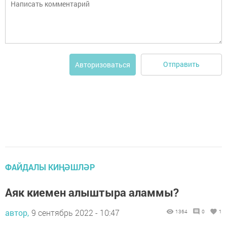
Отправить
Авторизоваться
ФАЙДАЛЫ КИҢӘШЛӘР
Аяк киемен алыштыра аламмы?
автор,
9 сентябрь 2022 - 10:47
1364
0
1