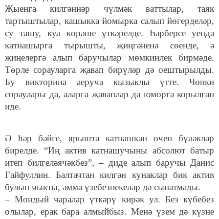
Җыенга килгәннәр чүлмәк ваттылар, таяк
тартыштылар, кашыкка йомырка салып йөгерделәр,
су ташу, кул көрәше үткәрелде. Һәрберсе уенда
катнашырга тырышты, җиңгәненә сөенде, ә
җиңелергә алып баручылар мөмкинлек бирмәде.
Төрле сорауларга җавап бирүләр дә оештырылды.
Бу викторина аеруча кызыклы үтте. Чөнки
сораулары да, аларга җаваплар да юморга корылган
иде.
Ә һәр бәйге, ярышта катнашкан өчен бүләкләр
бирелде. “Иң актив катнашучыны абсолют батыр
итеп билгеләячәкбез”, – диде алып баручы Данис
Гайфуллин. Балтачтан килгән кунаклар бик актив
булып чыкты, әмма үзебезнекеләр дә сынатмады.
– Мондый чаралар үткәрү кирәк ул. Без күбебез
олылар, ерак бара алмыйбыз. Менә үзем дә күзне