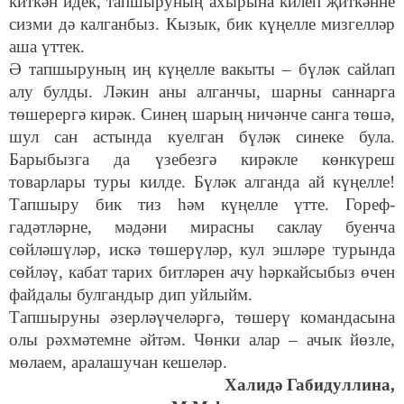
киткән идек, тапшыруның ахырына килеп җиткәнне
сизми дә калганбыз. Кызык, бик күңелле мизгелләр
аша үттек.
Ә тапшыруның иң күңелле вакыты – бүләк сайлап
алу булды. Ләкин аны алганчы, шарны саннарга
төшерергә кирәк. Синең шарың ничәнче санга төшә,
шул сан астында куелган бүләк синеке була.
Барыбызга да үзебезгә кирәкле көнкүреш
товарлары туры килде. Бүләк алганда ай күңелле!
Тапшыру бик тиз һәм күңелле үтте. Гореф-
гадәтләрне, мәдәни мирасны саклау буенча
сөйләшүләр, искә төшерүләр, кул эшләре турында
сөйләү, кабат тарих битләрен ачу һәркайсыбыз өчен
файдалы булгандыр дип уйлыйм.
Тапшыруны әзерләүчеләргә, төшерү командасына
олы рәхмәтемне әйтәм. Чөнки алар – ачык йөзле,
мөлаем, аралашучан кешеләр.
Халидә Габидуллина,