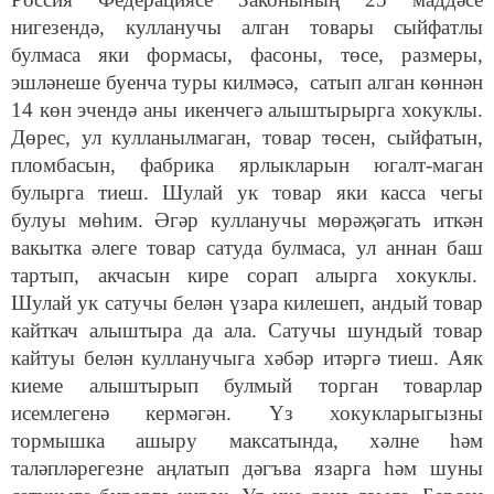
нигезендә, кулланучы алган товары сыйфатлы
булмаса яки формасы, фасоны, төсе, размеры,
эшләнеше буенча туры килмәсә, сатып алган көннән
14 көн эчендә аны икенчегә алыштырырга хокуклы.
Дөрес, ул кулланылмаган, товар төсен, сыйфатын,
пломбасын, фабрика ярлыкларын югалт-маган
булырга тиеш. Шулай ук товар яки касса чегы
булуы мөһим. Әгәр кулланучы мөрәҗәгать иткән
вакытка әлеге товар сатуда булмаса, ул аннан баш
тартып, акчасын кире сорап алырга хокуклы.
Шулай ук сатучы белән үзара килешеп, андый товар
кайткач алыштыра да ала. Сатучы шундый товар
кайтуы белән кулланучыга хәбәр итәргә тиеш. Аяк
киеме алыштырып булмый торган товарлар
исемлегенә кермәгән. Үз хокукларыгызны
тормышка ашыру максатында, хәлне һәм
таләпләрегезне аңлатып дәгъва язарга һәм шуны