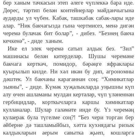
бер ханым тачкасын этеп әлеге чүплеккә бара иде.
Дөрес, тәртип белән контейнерлар мәйданчыгына
аударды ул чүбен. Кабак, ташкабак сабак-лары иде
алар. “Ник бакчагызда гына чертмисез, менә дигән
черемә булачак бит болар”, - дибез. “Безнең бакча
кечкенә”, - диде ханым.
Ике ел элек черемә сатып алдык без. “Зил”
машинасы белән китерделәр. Шушы черемәне
бакчага керткәч, помидор, бәрәңге яфраклары
куырылып килде. Ни хәл икән бу дип, агрономны
дәштек. Ул бакчаны караганнан соң: “Химикатлар
зыяны”, - диде. Күмәк хуҗалыкларда уңышны күп
алу өчен ашламаны мулдан кертәләр, чүп үләненнән
гербицидлар, корткычларга каршы химикатлар
кулланалар. Шулар галәмәте инде бу. Үз черемәң
кулаерак була түгелме соң?! “Без чери торган бер
әйберне дә ташламыйбыз, хәтта кухнядагы ризык
калдыкларын аерым савытка җыеп, кошларга