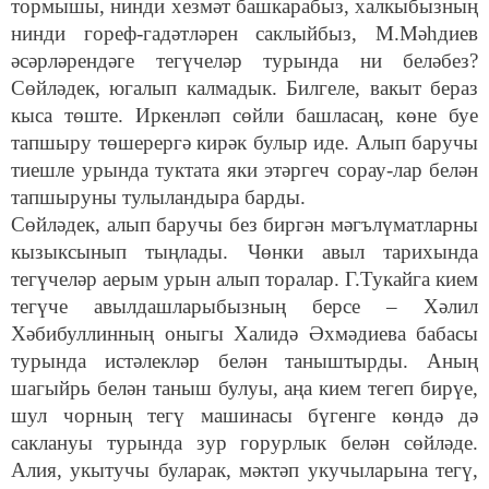
тормышы, нинди хезмәт башкарабыз, халкыбызның
нинди гореф-гадәтләрен саклыйбыз, М.Мәһдиев
әсәрләрендәге тегүчеләр турында ни беләбез?
Сөйләдек, югалып калмадык. Билгеле, вакыт бераз
кыса төште. Иркенләп сөйли башласаң, көне буе
тапшыру төшерергә кирәк булыр иде. Алып баручы
тиешле урында туктата яки этәргеч сорау-лар белән
тапшыруны тулыландыра барды.
Сөйләдек, алып баручы без биргән мәгълүматларны
кызыксынып тыңлады. Чөнки авыл тарихында
тегүчеләр аерым урын алып торалар. Г.Тукайга кием
тегүче авылдашларыбызның берсе – Хәлил
Хәбибуллинның оныгы Халидә Әхмәдиева бабасы
турында истәлекләр белән таныштырды. Аның
шагыйрь белән таныш булуы, аңа кием тегеп бирүе,
шул чорның тегү машинасы бүгенге көндә дә
саклануы турында зур горурлык белән сөйләде.
Алия, укытучы буларак, мәктәп укучыларына тегү,