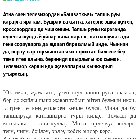
Атна саен телевизордан «Башваткыч» тапшыруы
карарга яратам. Бушрак вакытта, хәтерне эшкә җигеп,
кроссвордлар да чишкәлим. Тапшыруны караганда
күңелгә шундый уйлар килә, карале, катнашучы гади
генә сорауларга да җавап бирә алмый инде. Чыннан
да, сорау-лар тормыштан яки тарихтан билгеле бер
тема итеп алына, бернинди авырлыгы юк сыман.
Телевизор каршында җавапларны кычкырып
утырасың.
Юк икән, җәмәгать, үзең шул тапшыруга эләксәң,
бер дә җайлы гына җавап табып әйтеп булмый икән.
Бигрәк тә көндәшләрең көчле булса. Миңа да бу
тапшыруда катнашырга туры килде. Темасы да
кызыклы –– оста куллар. Моңа төрле кул эшләре:
тегү, чигү, бәйләү, эрләү кебек эшләр керә.
Авылыбызда кул эшләре осталары электән күп