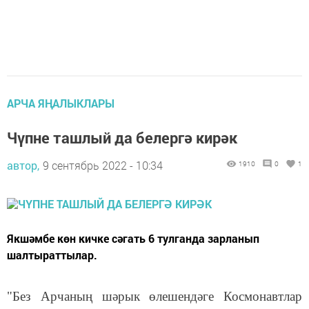
АРЧА ЯҢАЛЫКЛАРЫ
Чүпне ташлый да белергә кирәк
автор,
9 сентябрь 2022 - 10:34
1910
0
1
Якшәмбе көн кичке сәгать 6 тулганда зарланып
шалтыраттылар.
"Без Арчаның шәрык өлешендәге Космонавтлар