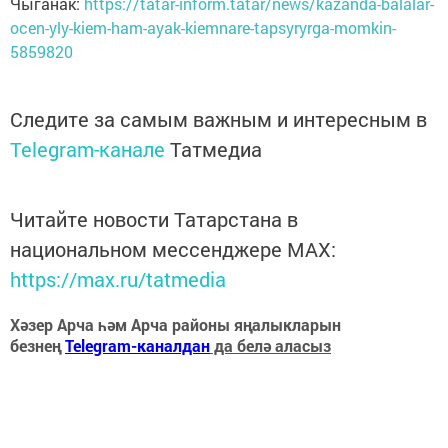
Чыганак:
https://tatar-inform.tatar/news/kazanda-balalar-
ocen-yly-kiem-ham-ayak-kiemnare-tapsyryrga-momkin-
5859820
Следите за самым важным и интересным в
Telegram-канале
Татмедиа
Читайте новости Татарстана в
национальном мессенджере MАХ:
https://max.ru/tatmedia
Хәзер Арча һәм Арча районы яңалыкларын
безнең
Telegram-каналдан
да белә аласыз