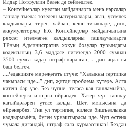
Илдар Нотфуллин белән дә сөйләштек.
– Контейнерлар куелган мәйданнарга менә нәрсәләр
ташлау тыела: төзелеш материаллары, агач, үсемлек
калдыклары, тирес, хайван, кеше тизәкләре, диск,
аккумуляторлар һ.б. Контейнерлар мәйданчыгына
рөхсәт ителмәгән калдыкларны ташлаучыларга
ТРның Административ хокук бозулар турындагы
кодексының 3,6 маддәсе нигезендә 2000 сумнан
3500 сумга кадәр штраф каралган, - дип аңлатты
баш белгеч.
...Редакциягә мөрәҗәгать итүче: “Халыкны тәртипкә
чакырасы иде...” дип, җитди проблема күтәрә. Алга
китеш бар үзе. Без чүпне теләсә кая ташламыйча,
контейнерга илтергә өйрәндек. Хәзер чүп ташлау
кагыйдәләрен үтисе калды. Шәт, монысына да
өйрәнербез. Тик ул тәртипне, киләсе бишъеллыкка
калдырмыйча, бүген урнаштырасы иде. Чүп өстенә
чүмәлә дигәндәй, штраф сала күрмәсеннәр! Бездән