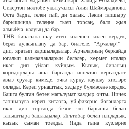
атказанган мәдәният хезмәткәре Халидә Әхмәдиева,
Сикертән мәктәбе укытучысы Алия Шәймәрданова.
Оста барда, телең тый, ди халык. Ләкин тапшыру
барышында телеңне тыеп торсаң, балл җыя
алмыйча калуың да бар.
ТНВ бинасына шау итеп көлешеп килеп кердек,
бераз дулкынлану да бар, билгеле. “Арчалар!” –
дип, яратып каршыладылар. Арчаларның беркайда
югалып калмаячакларын беләләр, хөрмәт итәләр
икән дип уйлап куйдым. Кызык, бинаның
коридорлары аша барганда ишектән кергәндәге
авыз ерулар кимеде, эчкә курку, каушау хисләре
оялады. Кереп урнаштык, яздыру бүлмәсенә кердек.
Башта булган бөтен мәгълүмат каядыр очты. Ничек
тапшыруга кереп китәргә, уй-фикерне йөгәнләргә
икән дип торганда безне эш барышы белән
таныштыра башладылар. Игътибар белән тыңладык,
кызык сыман тоелды. Янда гына күзләрне