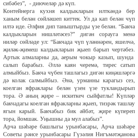
сибәбез”, - диючеләр дә күп.
Контейнерга кухня калдыкларын илткәндә бер
ханым белән сөйләшеп киттек. Ул да кап белән чүп
илтә иде. Әлфия дип таныштырды үзе белән. “Бакча
калдыкларын нишләтәсез?” дигән сорауга менә
ниләр сөйләде ул: “Бакчада чүп үләннәрен, яшелчә,
җиләк-җимеш калдыкларын җыеп барып чертәбез.
Артык алмаларны да, аерым чокыр казып, шунда
салып барабыз. Әллә каян черемә, тирес сатып
алмыйбыз. Бакча чүбен ташлагыз дигән киңәшләргә
дә колак салмыйбыз. Әнә, урманны карагыз сез,
коелган яфраклары белән үзен үзе тукландырып
тора. Ә аның җире – искиткеч сыйфатлы! Күпләр
бакчадагы коелган яфракларны җыеп, тизрәк ташлау
ягын карый. Бакчабыз бик әйбәт, җире күпереп
тора, йомшак. Уңышны да мул алабыз”.
Арча шәһәре башлыгы урынбасары, Арча шәһәре
Советы рәисе урынбасары Гүзәлия Нигъмәтҗанова