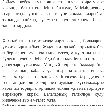
бәйләү кебек кул эшләрен ничек өйрәтүләре
хакында бәян итте. Мин, билгеле, М.Мәһдиевнең
әсәрләрендә урын алган тегүче авылдашларыбыз
турында сөйләп, үземнең кул эшләрем белән
таныштырдым.
Халкыбызның гореф-гадәтләрен саклап, йолаларын
үтәргә тырышабыз. Бездән соң да каба, орчык кебек
әйберләрнең музейда гына түгел, ә кулланылышта
булуын телибез. Музейда йон эрләү буенча осталык
дәресләре үткәрелә. Мондый очракта балалар бик
кызыксынып, кабаны үз яннарына алып, орчыкка
җеп бөтерергә тырышалар. Билгеле, бер дәрестә
генә андый эшне өйрәнеп булмый, күнекмәләрне
кабатлап торырга, орчыкка йонны җеп итеп эрләргә
өйрәнергә кирәк. Балаларның теләкләре булу
киләчәккә зур өметләр уята.
Бәйләү, тегү, чигү халкыбызның күркәм кул эшләре