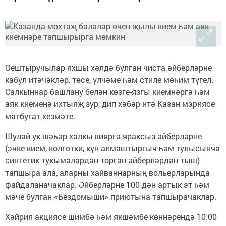
Оештыручылар яхшы хәлдә булган чиста әйберләрне
кабул итәчәкләр, төсе, үлчәме һәм стиле мөһим түгел.
Салкыннар башлану белән көзге-язгы киемнәргә һәм
аяк киеменә ихтыяҗ зур, дип хәбәр итә Казан мэриясе
матбугат хезмәте.
Шулай ук шәһәр халкы кияргә яраксыз әйберләрне
(эчке кием, колготки, күн алмаштыргыч һәм тулысынча
синтетик тукымалардан торган әйберләрдән тыш)
тапшыра ала, аларны хайваннарның вольерларында
файдаланачаклар. Әйберләрне 100 дән артык эт һәм
мәче булган «Бездомыши» приютына тапшырачаклар.
Хәйрия акциясе шимбә һәм якшәмбе көннәрендә 10.00