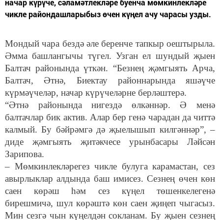
начар күрүче, сәламәтлекләре буенча мөмкинлекләре
чикле райондашларыбыз өчен күңел ачу чарасы узды.
Мондый чара бездә әле беренче тапкыр оештырыла.
Әмма башлангычы түгел. Узган ел шундый җыен
Балтач районында үткән. “Безнең җәмгыять Арча,
Балтач, Әтнә, Биектау районнарында яшәүче
күрмәүчеләр, начар күрүчеләрне берләштерә.
“Әтнә районында нигездә өлкәннәр. Ә менә
балтачлар бик актив. Алар бер генә чарадан да читтә
калмый. Бу бәйрәмгә дә җыелышып килгәннәр”, –
диде җәмгыять җитәкчесе урынбасары Ләйсән
Зарипова.
– Мөмкинлекләрегез чикле булуга карамастан, сез
авырлыклар алдында баш имисез. Сезнең өчен көн
саен көрәш һәм сез күңел төшенкелегенә
бирешмичә, шул көрәштә көн саен җиңеп чыгасыз.
Мин сезгә чын күңелдән сокланам. Бу җыен сезнең