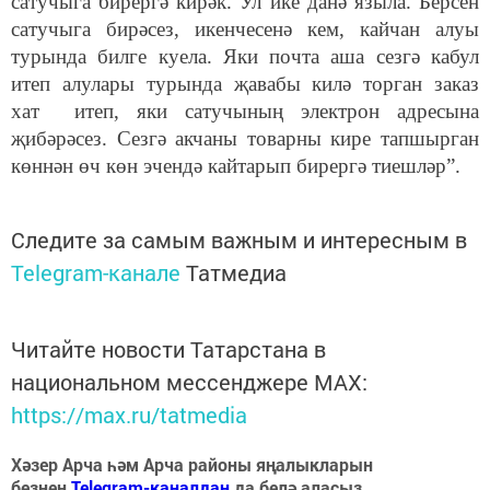
сатучыга бирергә кирәк. Ул ике данә языла. Берсен
сатучыга бирәсез, икенчесенә кем, кайчан алуы
турында билге куела. Яки почта аша сезгә кабул
итеп алулары турында җавабы килә торган заказ
хат итеп, яки сатучының электрон адресына
җибәрәсез. Сезгә акчаны товарны кире тапшырган
көннән өч көн эчендә кайтарып бирергә тиешләр”.
Следите за самым важным и интересным в
Telegram-канале
Татмедиа
Читайте новости Татарстана в
национальном мессенджере MАХ:
https://max.ru/tatmedia
Хәзер Арча һәм Арча районы яңалыкларын
безнең
Telegram-каналдан
да белә аласыз