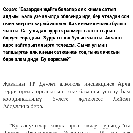
Сорау: “Базардан җәйге балалар аяк киеме сатып
алдым. Бала үзе авылда әбисендә иде, бер атнадан соң
гына киертеп карый алдым. Аяк киеме кечкенә булып
чыкты. Сатучыдан зуррак размерга алыштырып
бирүен сорадым. Зуррагы юк булып чыкты. Акчаны
кире кайтарып алырга теләдем. Әмма ул мин
тапшырган аяк киемн сатканнан соң гына акчасын
бирә алам диде. Бу дөресме?”
Җавапны ТР Дәүләт алкоголь инспекциясе Арча
территориаь органының эчке базарны үстерү һәм
координацияләү бүлеге җитәкчесе Ләйсән
Абдуллина бирә.
– “Кулланучылар хокук-ларын яклау турында”гы
Россия Федерациясе Законының 25 маддәсе