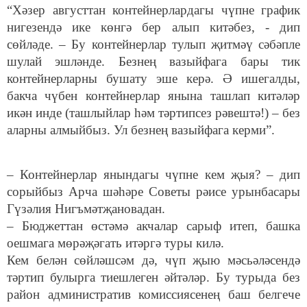
“Хәзер августтан контейнерлардагы чүпне график
нигезендә ике көнгә бер алып китәбез, - дип
сөйләде. – Бу контейнерлар тулып җитмәү сәбәпле
шулай эшләнде. Безнең вазыйфага бары тик
контейнерларны бушату эше керә. Ә ишегалды,
бакча чүбен контейнерлар янына ташлап китәләр
икән инде (ташлыйлар һәм тәртипсез рәвештә!) – без
аларны алмыйбыз. Ул безнең вазыйфага керми”.
– Контейнерлар янындагы чүпне кем җыя? – дип
сорыйбыз Арча шәһәре Советы рәисе урынбасары
Гүзәлия Нигъмәтҗановадан.
– Бюджеттан өстәмә акчалар сарыф итеп, башка
оешмага мөрәҗәгать итәргә туры килә.
Кем белән сөйләшсәм дә, чүп җыю мәсьәләсендә
тәртип булырга тиешлеген әйтәләр. Бу турыда без
район административ комиссиясенең баш белгече