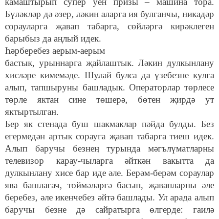
камаштырып супер уен призы – машина тора.
Бүләкләр дә әзер, ләкин аларга ия булганчы, никадәр
сорауларга җавап табарга, сөйләргә кирәклеген
барыбыз да аңлый идек.
Һәрберебез аерым-аерым
бастык, урыннарга җайлаштык. Ләкин дулкынлану
хисләре кимемәде. Шулай булса да үзебезне кулга
алып, тапшыруны башладык. Операторлар төрлесе
төрле яктан сине төшерә, бөтен җирдә ут
яктыртылган.
Бер як стенада буш шакмаклар пәйда булды. Без
егермедән артык сорауга җавап табарга тиеш идек.
Алып баручы безнең турында мәгълүматларны
телевизор карау-чыларга әйткән вакытта да
дулкынлану хисе бар иде әле. Берәм-берәм сораулар
ява башлагач, төймәләргә басып, җавапларны әле
беребез, әле икенчебез әйтә башлады. Ул арада алып
баручы безне дә сайратырга өлгерде: гаилә