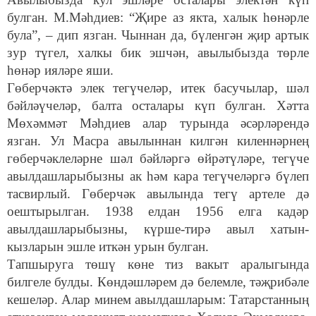
булган. М.Мәһдиев: “Җире аз якта, халык һөнәрле
була”, – дип язган. Чыннан да, бүленгән җир артык
зур түгел, халкы бик эшчән, авылыбызда төрле
һөнәр ияләре яши.
Гөберчәктә элек тегүчеләр, итек басучылар, шәл
бәйләүчеләр, балта осталары күп булган. Хәтта
Мөхәммәт Мәһдиев алар турында әсәрләрендә
язган. Ул Масра авылыннан килгән киленнәрнең
гөберчәклеләрне шәл бәйләргә өйрәтүләре, тегүче
авылдашларыбызны ак һәм кара тегүчеләргә бүлеп
тасвирлый. Гөберчәк авылында тегү артеле дә
оештырылган. 1938 елдан 1956 елга кадәр
авылдашларыбызны, күрше-тирә авыл хатын-
кызларын эшле иткән урын булган.
Тапшыруга төшү көне тиз вакыт аралыгында
билгеле булды. Көндәшләрем дә белемле, тәҗрибәле
кешеләр. Алар минем авылдашларым: Татарстанның