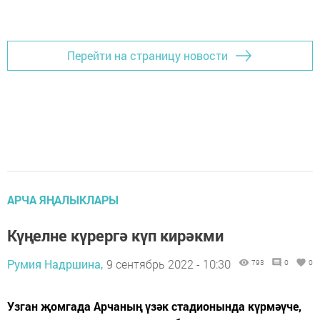
Перейти на страницу новости
АРЧА ЯҢАЛЫКЛАРЫ
Күңелне күрергә күп кирәкми
Румия Надршина,
9 сентябрь 2022 - 10:30
793
0
0
Узган җомгада Арчаның үзәк стадионында күрмәүче,