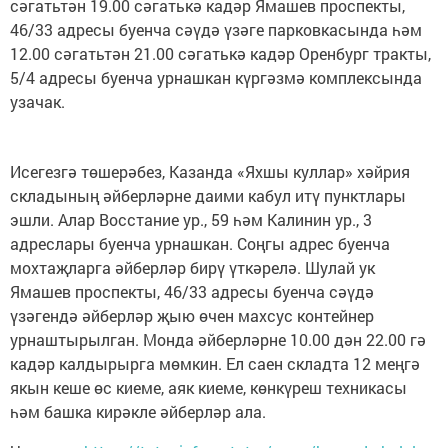
сәгатьтән 19.00 сәгатькә кадәр Ямашев проспекты,
46/33 адресы буенча сәүдә үзәге парковкасында һәм
12.00 сәгатьтән 21.00 сәгатькә кадәр Оренбург тракты,
5/4 адресы буенча урнашкан күргәзмә комплексында
узачак.
Исегезгә төшерәбез, Казанда «Яхшы куллар» хәйрия
складының әйберләрне даими кабул итү пунктлары
эшли. Алар Восстание ур., 59 һәм Калинин ур., 3
адреслары буенча урнашкан. Соңгы адрес буенча
мохтаҗларга әйберләр бирү үткәрелә. Шулай ук
Ямашев проспекты, 46/33 адресы буенча сәүдә
үзәгендә әйберләр җыю өчен махсус контейнер
урнаштырылган. Монда әйберләрне 10.00 дән 22.00 гә
кадәр калдырырга мөмкин. Ел саен складта 12 меңгә
якын кеше өс киеме, аяк киеме, көнкүреш техникасы
һәм башка кирәкле әйберләр ала.