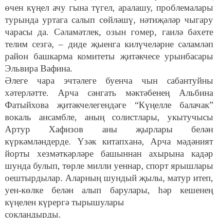
өчен күңел ачу гына түгел, аралашу, проблемалары
турында уртага салып сөйләшү, нәтиҗәләр чыгару
чарасы да. Сәламәтлек, озын гомер, гаилә бәхете
телим сезгә, – диде җыенга килүчеләрне сәламләп
район башкарма комитеты җитәкчесе урынбасары
Эльвира Вафина.
Әлеге чара эчтәлеге буенча чын сабантуйны
хәтерләтте. Арча сәнгать мәктәбенең Альбина
Фатыйхова җитәкчелегендәге “Күңелле балачак”
вокаль ансамбле, аның солистлары, укытучысы
Артур Хафизов аны җырлары белән
күркәмләндерде. Үзәк китапханә, Арча мәдәният
йорты хезмәткәрләре башыннан ахырына кадәр
шунда булып, төрле милли уеннар, спорт ярышлары
оештырдылар. Аларның шундый җылы, матур итеп,
уен-көлке белән алып барулары, һәр кешенең
күңелен күрергә тырышулары
сокландырды.