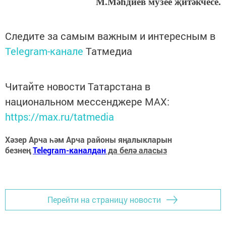
М.Мәһдиев музее җитәкчесе.
Следите за самым важным и интересным в
Telegram-канале
Татмедиа
Читайте новости Татарстана в
национальном мессенджере MАХ:
https://max.ru/tatmedia
Хәзер Арча һәм Арча районы яңалыкларын
безнең
Telegram-каналдан
да белә аласыз
Перейти на страницу новости