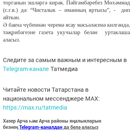
торганын эшләргә кирәк. Пәйгамбәребез Мөхәммәд
(с.г.в.) дә: “Чисталык – иманның яртысы”, - дип
әйткән.
Ә бакча чүбеннән черемә ясау мәсьәләсенә килгәндә,
тәҗрибәгезне газета укучылар белән уртаклаша
аласыз.
Следите за самым важным и интересным в
Telegram-канале
Татмедиа
Читайте новости Татарстана в
национальном мессенджере MАХ:
https://max.ru/tatmedia
Хәзер Арча һәм Арча районы яңалыкларын
безнең
Telegram-каналдан
да белә аласыз