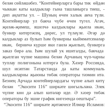
белән сөйләшәбез. “Контейнерларга бары тик өйдән
чыккан каты калдыклар гына ташланырга тиеш, -
дип аңлатты ул. – Шуның өчен халык акча түли.
Контейнерлар ул бакча чүбе өчен түгел. Агач,
җиләк-җимеш, яшелчә калдыклары җыела икән,
бункер китертәсең, дөрес, ул түләүле. Әгәр дә
калдыклар аз булып һәм бункерны кыйммәтсенәләр
икән, берничә күрше яки гаилә җыелып, бункерга
заказ бирә ала. Һәм шулай ук ишегалды, бакчада
җыелган чүпне машина белән Арчаның чүп-чарны
туплау полигонына илтергә була. Хәзер Россиядә,
шул исәптән Татарстанда да каты коммуналь
калдыкларны җыюны төбәк операторы тәэмин итә.
Безнең Арчада контейнерлардагы чүпне алып китү
белән “Экосити 116” ширкәте шөгыльләнә. Элек
чүпне көн дә алып китәләр иде. Ә хәзер төбәк
операторы бу эшне график нигезендә оештыра”.
“Экосити 116” ширкәте җитәкчесе Илмир Исламов: