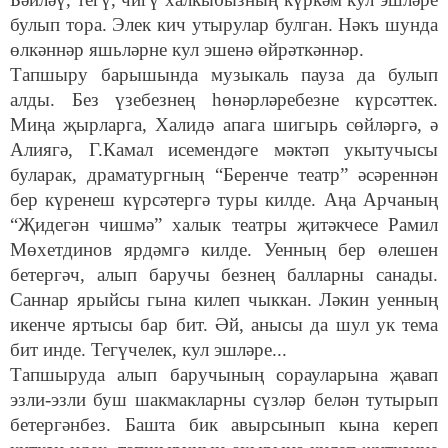
булып тора. Элек кич утырулар булган. Нәкъ шунда
өлкәннәр яшьләрне кул эшенә өйрәткәннәр.
Тапшыру барышында музыкаль пауза да булып
алды. Без үзебезнең һөнәрләребезне күрсәттек.
Миңа җырларга, Халидә апага шигырь сөйләргә, ә
Алиягә, Г.Камал исемендәге мәктәп укытучысы
буларак, драматургның “Беренче театр” әсәреннән
бер күренеш күрсәтергә туры килде. Аңа Арчаның
“Җидегән чишмә” халык театры җитәкчесе Рамил
Мөхетдинов ярдәмгә килде. Уенның бер өлешен
бетергәч, алып баручы безнең балларны санады.
Саннар ярыйсы гына килеп чыккан. Ләкин уенның
икенче яртысы бар бит. Әй, анысы да шул ук тема
бит инде. Тегүчелек, кул эшләре...
Тапшыруда алып баручының сорауларына җавап
эзли-эзли буш шакмакларны сүзләр белән тутырып
бетергәнбез. Башта бик авырсынып кына кереп