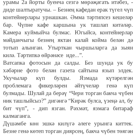
урамы 2а йорты буенча сезгә мөрәҗәгать итәбез, -
диде шалтыратучы. – Безнең кафедан ерак түгел чүп
контейнерлары урнашкан. Әмма тәртипсез кешеләр
бар. Чүпне кафе каршына ук ташлап китәләр.
Камера куймыйча булмас. Югыйсә, контейнерлар
мәйданчыгы безнең яктан калай койма белән дә
тотып алынган. Утырткан чыршыларга да зыян
килә. Тәртипкә өйрәнәсе иде...”.
Ватсапка фотосын да салды. Без шунда ук бу
хәбәрне фото белән газета сайтына язып элдек.
Укучылар күп булды. Язмада күтәрелгән
проблемага фикерләрен әйтүчеләр генә күп
булмады. Шулай да берәү “Чери торган бакча чүбен
ник ташлыйсыз?” дигәнгә “Кирәк булса, үзеңә ал, бу
бит чүп”, - дип язган. Рәхмәт, язмага битараф
калмаганга.
Дүшәмбе көн эшкә килүгә әлеге урынга киттек.
Безне генә көтеп торган диярсең, бакча чүбен төягән