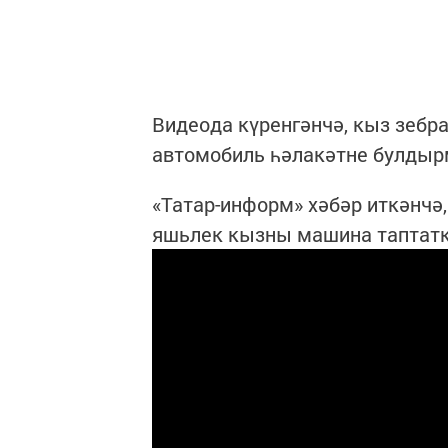
Видеода күренгәнчә, кыз зебра
автомобиль һәлакәтне булдыр
«Татар-информ» хәбәр иткәнчә,
яшьлек кызны машина таптатк