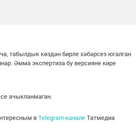
а, табылдык көздән бирле хәбәрсез югалган
нар. Әмма экспертиза бу версияне кире
есе ачыкланмаган.
интересным в
Telegram-канале
Татмедиа