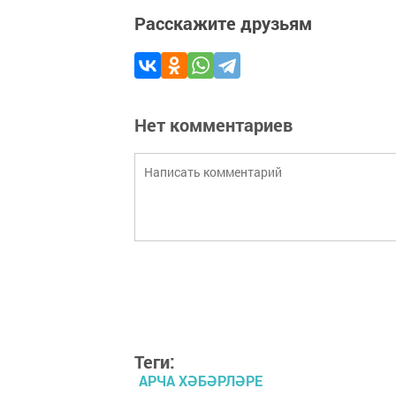
Расскажите друзьям
Нет комментариев
Теги:
АРЧА ХӘБӘРЛӘРЕ