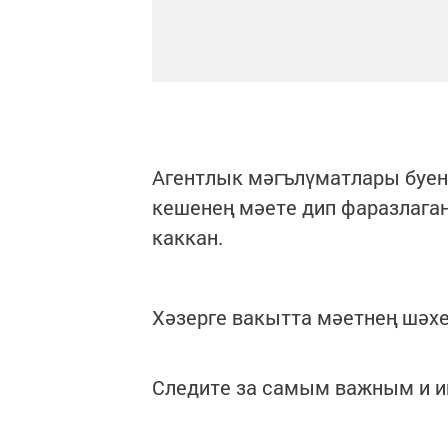
Агентлык мәгълүматлары буенч
кешенең мәете дип фаразлаган
каккан.
Хәзерге вакытта мәетнең шәх
Следите за самым важным и 