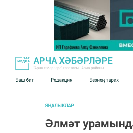
АРЧА ХӘБӘРЛӘРЕ
"Арча хәбәрләре" газетасы - Арча районы
Баш бит
Редакция
Безнең тарих
ЯҢАЛЫКЛАР
Әлмәт урамынд