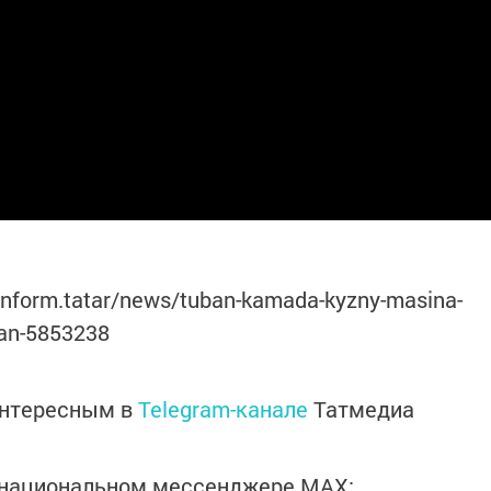
-inform.tatar/news/tuban-kamada-kyzny-masina-
gan-5853238
интересным в
Telegram-канале
Татмедиа
в национальном мессенджере MАХ: