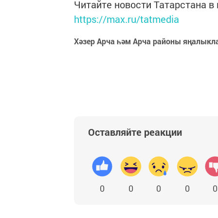
Читайте новости Татарстана 
https://max.ru/tatmedia
Хәзер Арча һәм Арча районы яңалыкл
Оставляйте реакции
0
0
0
0
0