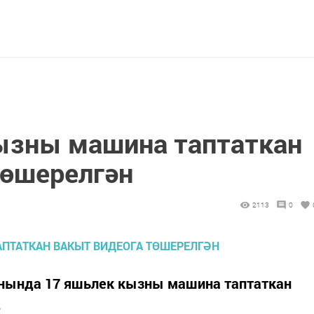
ызны машина таптаткан
төшерелгән
2113
0
янында 17 яшьлек кызны машина таптаткан
.