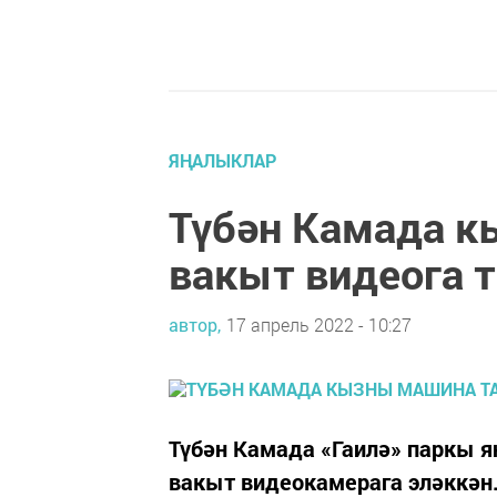
ЯҢАЛЫКЛАР
Түбән Камада к
вакыт видеога 
автор,
17 апрель 2022 - 10:27
Түбән Камада «Гаилә» паркы 
вакыт видеокамерага эләккән