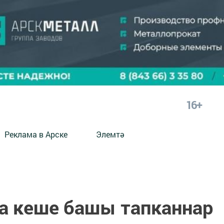
16+
Реклама в Арске
Элемтә
а кеше башы тапканнар