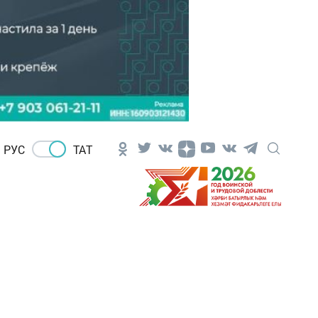
РУС
ТАТ