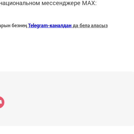
в национальном мессенджере MАХ:
арын безнең
Telegram-каналдан
да белә аласыз