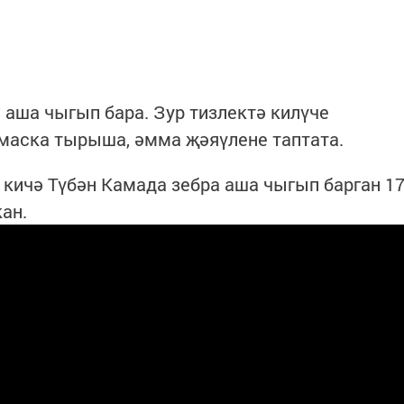
 аша чыгып бара. Зур тизлектә килүче
маска тырыша, әмма җәяүлене таптата.
 кичә Түбән Камада зебра аша чыгып барган 1
ан.