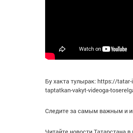
Бу хакта тулырак: https://tatar
taptatkan-vakyt-videoga-toserel
Следите за самым важным и 
Читайте новости Татарстана 