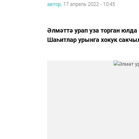
автор,
17 апрель 2022 - 10:45
Әлмәттә урап уза торган юлд
Шаһитлар урынга хокук сакчы