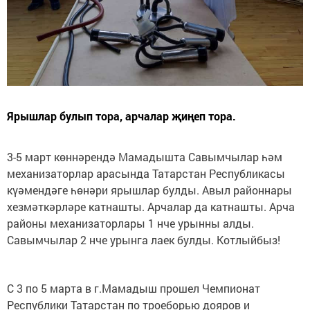
Ярышлар булып тора, арчалар җиңеп тора.
3-5 март көннәрендә Мамадышта Савымчылар һәм
механизаторлар арасында Татарстан Республикасы
күәмендәге һөнәри ярышлар булды. Авыл районнары
хезмәткәрләре катнашты. Арчалар да катнашты. Арча
районы механизаторлары 1 нче урынны алды.
Савымчылар 2 нче урынга лаек булды. Котлыйбыз!
С 3 по 5 марта в г.Мамадыш прошел Чемпионат
Республики Татарстан по троеборью дояров и