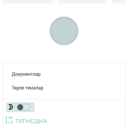
Документлар
Төрле темалар