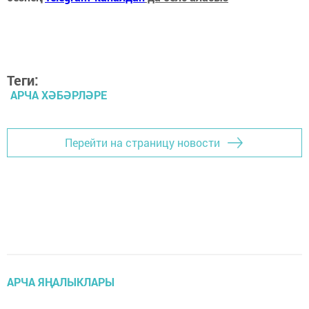
Теги:
АРЧА ХӘБӘРЛӘРЕ
Перейти на страницу новости
АРЧА ЯҢАЛЫКЛАРЫ