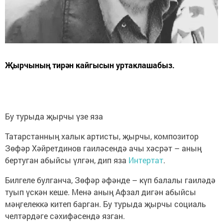
Җырчының тирән кайгысын уртаклашабыз.
Бу турыда җырчы үзе яза
Татарстанның халык артисты, җырчы, композитор
Зөфәр Хәйретдинов гаиләсендә ачы хәсрәт – аның
бертуган абыйсы үлгән, дип яза
Интертат
.
Билгеле булганча, Зөфәр әфәнде – күп балалы гаиләдә
туып үскән кеше. Менә аның Афзал дигән абыйсы
мәңгелеккә китеп барган. Бу турыда җырчы социаль
челтәрдәге сәхифәсендә язган.