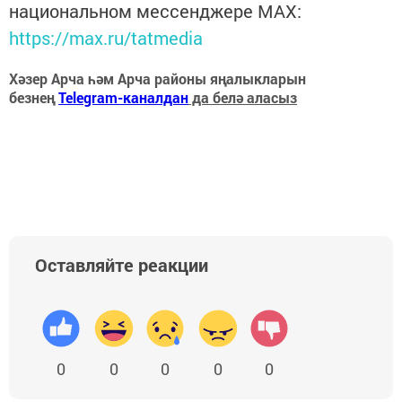
национальном мессенджере MАХ:
https://max.ru/tatmedia
Хәзер Арча һәм Арча районы яңалыкларын
безнең
Telegram-каналдан
да белә аласыз
Оставляйте реакции
0
0
0
0
0