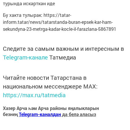
турында искәрткән иде
Бу хакта тулырак: https://tatar-
inform.tatar/news/tatarstanda-buran-epsek-kar-ham-
sekundyna-23-metrga-kadar-kocle-il-farazlana-5867891
Следите за самым важным и интересным в
Telegram-канале
Татмедиа
Читайте новости Татарстана в
национальном мессенджере MАХ:
https://max.ru/tatmedia
Хәзер Арча һәм Арча районы яңалыкларын
безнең
Telegram-каналдан
да белә аласыз