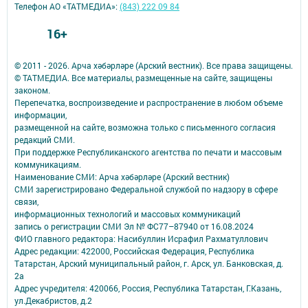
Телефон АО «ТАТМЕДИА»:
(843) 222 09 84
16+
© 2011 - 2026. Арча хәбәрләре (Арский вестник). Все права защищены.
© ТАТМЕДИА. Все материалы, размещенные на сайте, защищены
законом.
Перепечатка, воспроизведение и распространение в любом объеме
информации,
размещенной на сайте, возможна только с письменного согласия
редакций СМИ.
При поддержке Республиканского агентства по печати и массовым
коммуникациям.
Наименование СМИ: Арча хәбәрләре (Арский вестник)
СМИ зарегистрировано Федеральной службой по надзору в сфере
связи,
информационных технологий и массовых коммуникаций
запись о регистрации СМИ Эл № ФС77–87940 от 16.08.2024
ФИО главного редактора: Насибуллин Исрафил Рахматуллович
Адрес редакции: 422000, Российская Федерация, Республика
Татарстан, Арский муниципальный район, г. Арск, ул. Банковская, д.
2а
Адрес учредителя: 420066, Россия, Республика Татарстан, Г.Казань,
ул.Декабристов, д.2