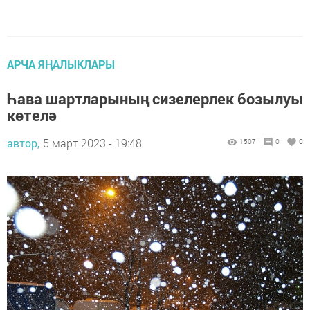
АРЧА ЯҢАЛЫКЛАРЫ
Һава шартларының сизелерлек бозылуы
көтелә
автор,
5 март 2023 - 19:48
1507
0
0