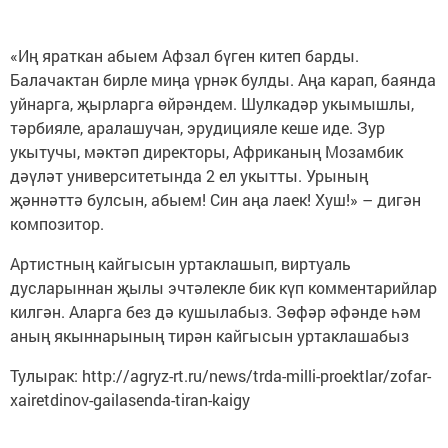
«Иң яраткан абыем Афзал бүген китеп барды.
Балачактан бирле миңа үрнәк булды. Аңа карап, баянда
уйнарга, җырларга өйрәндем. Шулкадәр укымышлы,
тәрбияле, аралашучан, эрудицияле кеше иде. Зур
укытучы, мәктәп директоры, Африканың Мозамбик
дәүләт университетында 2 ел укытты. Урының
җәннәттә булсын, абыем! Син аңа лаек! Хуш!» – дигән
композитор.
Артистның кайгысын уртаклашып, виртуаль
дусларыннан җылы эчтәлекле бик күп комментарийлар
килгән. Аларга без дә кушылабыз. Зөфәр әфәнде һәм
аның якыннарының тирән кайгысын уртаклашабыз
Тулырак: http://agryz-rt.ru/news/trda-milli-proektlar/zofar-
xairetdinov-gailasenda-tiran-kaigy