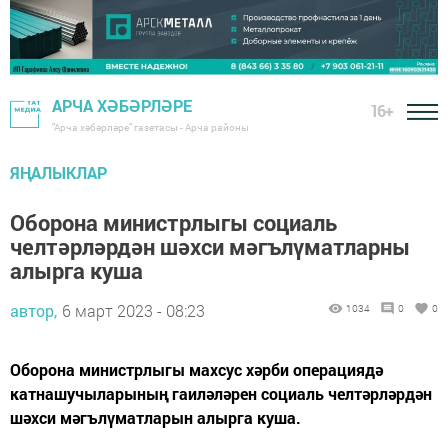
АРЧА ХӘБӘРЛӘРЕ
16+
"Арча хәбәрләре" газетасы - Арча районы
ЯҢАЛЫКЛАР
Оборона министрлыгы социаль
челтәрләрдән шәхси мәгълүматларны
алырга куша
автор,
6 март 2023 - 08:23
1034
0
0
Оборона министрлыгы махсус хәрби операциядә
катнашучыларының гаиләләрен социаль челтәрләрдән
шәхси мәгълүматларын алырга куша.