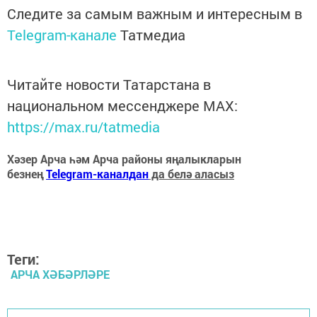
Следите за самым важным и интересным в
Telegram-канале
Татмедиа
Читайте новости Татарстана в
национальном мессенджере MАХ:
https://max.ru/tatmedia
Хәзер Арча һәм Арча районы яңалыкларын
безнең
Telegram-каналдан
да белә аласыз
Теги:
АРЧА ХӘБӘРЛӘРЕ