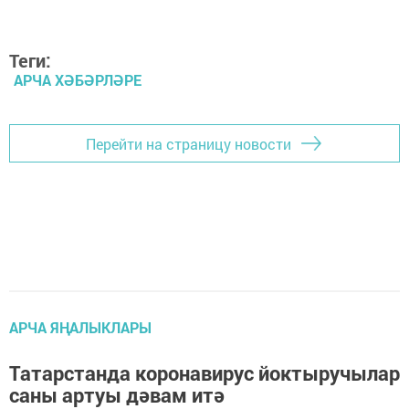
Теги:
АРЧА ХӘБӘРЛӘРЕ
Перейти на страницу новости
АРЧА ЯҢАЛЫКЛАРЫ
Татарстанда коронавирус йоктыручылар
саны артуы дәвам итә