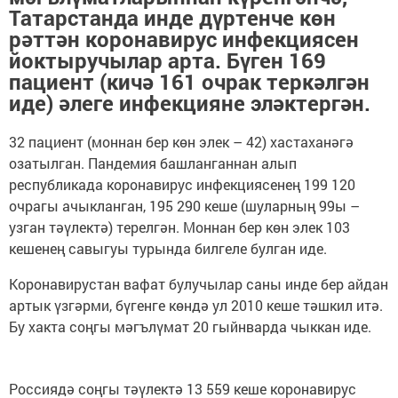
Татарстанда инде дүртенче көн
рәттән коронавирус инфекциясен
йоктыручылар арта. Бүген 169
пациент (кичә 161 очрак теркәлгән
иде) әлеге инфекцияне эләктергән.
32 пациент (моннан бер көн элек – 42) хастаханәгә
озатылган. Пандемия башланганнан алып
республикада коронавирус инфекциясенең 199 120
очрагы ачыкланган, 195 290 кеше (шуларның 99ы –
узган тәүлектә) терелгән. Моннан бер көн элек 103
кешенең савыгуы турында билгеле булган иде.
Коронавирустан вафат булучылар саны инде бер айдан
артык үзгәрми, бүгенге көндә ул 2010 кеше тәшкил итә.
Бу хакта соңгы мәгълүмат 20 гыйнварда чыккан иде.
Россиядә соңгы тәүлектә 13 559 кеше коронавирус