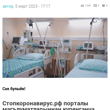
автор,
5 март 2023 - 17:17
1205
0
0
Сак булыйк!
Стопкоронавирус.рф порталы
мәгълүматларыннан күренгәнчә,