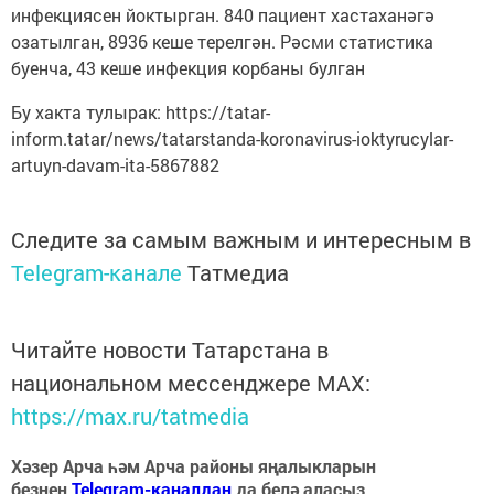
инфекциясен йоктырган. 840 пациент хастаханәгә
озатылган, 8936 кеше терелгән. Рәсми статистика
буенча, 43 кеше инфекция корбаны булган
Бу хакта тулырак: https://tatar-
inform.tatar/news/tatarstanda-koronavirus-ioktyrucylar-
artuyn-davam-ita-5867882
Следите за самым важным и интересным в
Telegram-канале
Татмедиа
Читайте новости Татарстана в
национальном мессенджере MАХ:
https://max.ru/tatmedia
Хәзер Арча һәм Арча районы яңалыкларын
безнең
Telegram-каналдан
да белә аласыз