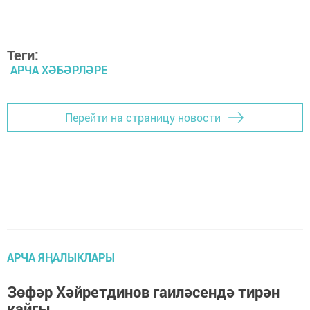
Теги:
АРЧА ХӘБӘРЛӘРЕ
Перейти на страницу новости
АРЧА ЯҢАЛЫКЛАРЫ
Зөфәр Хәйретдинов гаиләсендә тирән
кайгы