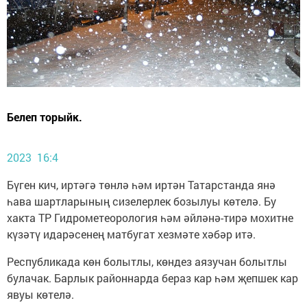
Белеп торыйк.
2023 16:4
Бүген кич, иртәгә төнлә һәм иртән Татарстанда янә
һава шартларының сизелерлек бозылуы көтелә. Бу
хакта ТР Гидрометеорология һәм әйләнә-тирә мохитне
күзәтү идарәсенең матбугат хезмәте хәбәр итә.
Республикада көн болытлы, көндез аязучан болытлы
булачак. Барлык районнарда бераз кар һәм җепшек кар
явуы көтелә.