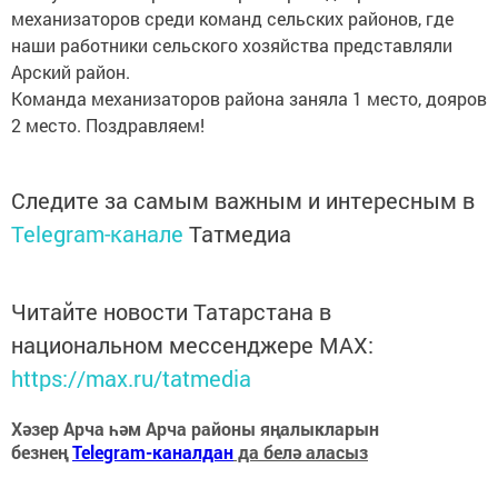
механизаторов среди команд сельских районов, где
наши работники сельского хозяйства представляли
Арский район.
Команда механизаторов района заняла 1 место, дояров
2 место. Поздравляем!
Следите за самым важным и интересным в
Telegram-канале
Татмедиа
Читайте новости Татарстана в
национальном мессенджере MАХ:
https://max.ru/tatmedia
Хәзер Арча һәм Арча районы яңалыкларын
безнең
Telegram-каналдан
да белә аласыз