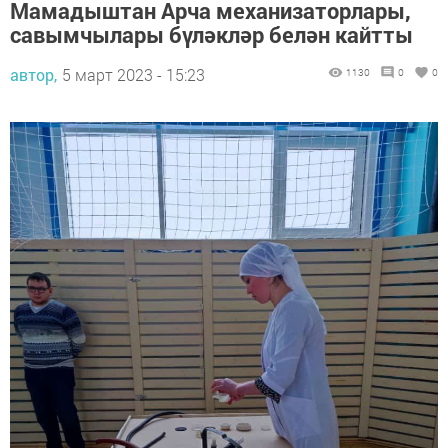
Мамадыштан Арча механизаторлары,
савымчылары бүләкләр белән кайтты
автор,
5 март 2023 - 15:23
1130
0
0