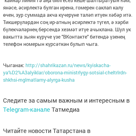
"кайнар линия"гә аңа билгесез кеше шалтыратуын һәм,
янәсе, әсирлектә булган иренә, гомерен саклап калу
өчен, зур суммада акча күчерүне таләп итүен хәбәр итә.
Тикшерүләрдән соң ир-атның әсирлектә түгел, ә хәрби
бүлекчәләрнең берсендә хезмәт итүе ачыклана. Шул ук
вакытта зыян күрүче үзе "ВКонтакте" битендә үзенең
телефон номерын күрсәткән булып чыга.
Чыганак:
http://shahrikazan.ru/news/kyiskacha-
ya%D2%A3alyiklar/oborona-ministrlygy-sotsial-cheltrlrdn-
shkhsi-mglmatlarny-alyrga-kusha
Следите за самым важным и интересным в
Telegram-канале
Татмедиа
Читайте новости Татарстана в