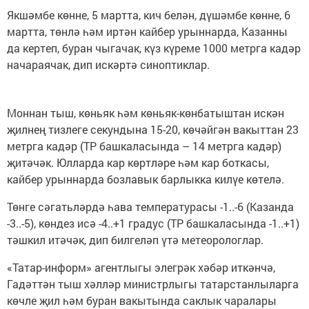
Якшәмбе көнне, 5 мартта, кич белән, дүшәмбе көнне, 6
мартта, төнлә һәм иртән кайбер урыннарда, Казанны
да кертеп, буран чыгачак, күз күреме 1000 метрга кадәр
начараячак, дип искәртә синоптиклар.
Моннан тыш, көньяк һәм көньяк-көнбатыштан искән
җилнең тизлеге секундына 15-20, көчәйгән вакыттан 23
метрга кадәр (ТР башкаласында – 14 метрга кадәр)
җитәчәк. Юлларда кар көртләре һәм кар боткасы,
кайбер урыннарда бозлавык барлыкка килүе көтелә.
Төнге сәгатьләрдә һава температурасы -1..-6 (Казанда
-3..-5), көндез исә -4..+1 градус (ТР башкаласында -1..+1)
тәшкил итәчәк, дип билгеләп үтә метеорологлар.
«Татар-информ» агентлыгы элегрәк хәбәр иткәнчә,
Гадәттән тыш хәлләр министрлыгы татарстанлыларга
көчле җил һәм буран вакытында саклык чаралары