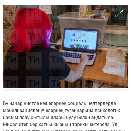
Бу начар ниятле кешеләрнең социаль челтәрләрдә
мобилизацияләнүчеләрнең туганнарына психологик
басым ясау омтылышлары булу белән аңлатыла.
Мисал итеп бер хатны-кызның тарихы китерелә. Ул