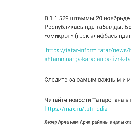
B.1.1.529 штаммы 20 ноябрьдә
Республикасында табылды. Бө
«омикрон» (грек әлифбасындаг
https://tatar-inform.tatar/news
shtammnarga-karaganda-tizr-k-ta
Следите за самым важным и 
Читайте новости Татарстана 
https://max.ru/tatmedia
Хәзер Арча һәм Арча районы яңалыкл