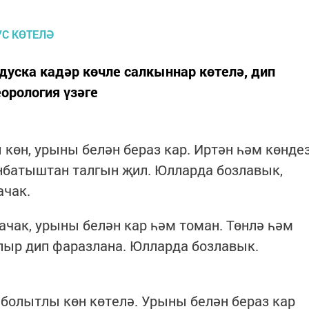
адуска кадәр көчле салкыннар көтелә, дип
орология үзәге
 көн, урыны белән бераз кар. Иртән һәм көнде
нбатыштан талгын җил. Юлларда бозлавык,
ачак.
ачак, урыны белән кар һәм томан. Төнлә һәм
улыр дип фаразлана. Юлларда бозлавык.
 болытлы көн көтелә. Урыны белән бераз кар