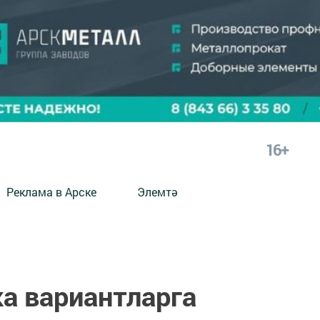
16+
Реклама в Арске
Элемтә
а вариантларга