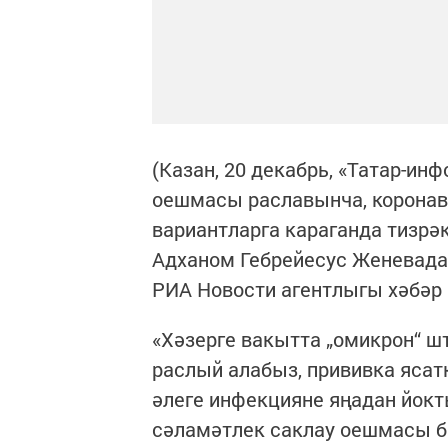
(Казан, 20 декабрь, «Татар-ин
оешмасы раславынча, корона
вариантларга караганда тизрә
Адханом Гебрейесус Женевада 
РИА Новости агентлыгы хәбәр 
«Хәзерге вакытта „омикрон“ ш
раслый алабыз, прививка ясат
әлеге инфекцияне яңадан йокт
сәламәтлек саклау оешмасы 