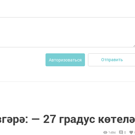
Отправить
Авторизоваться
әрә: — 27 градус көтелә
1494
0