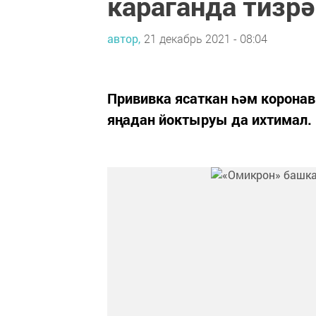
караганда тизрә
автор,
21 декабрь 2021 - 08:04
Прививка ясаткан һәм коронав
яңадан йоктыруы да ихтимал.