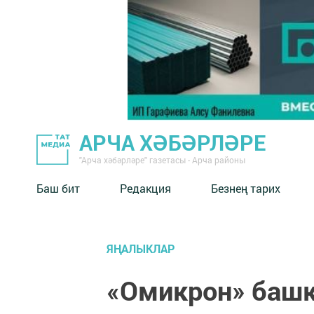
АРЧА ХӘБӘРЛӘРЕ
"Арча хәбәрләре" газетасы - Арча районы
Баш бит
Редакция
Безнең тарих
ЯҢАЛЫКЛАР
«Омикрон» башк