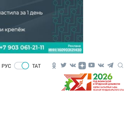
РУС
ТАТ