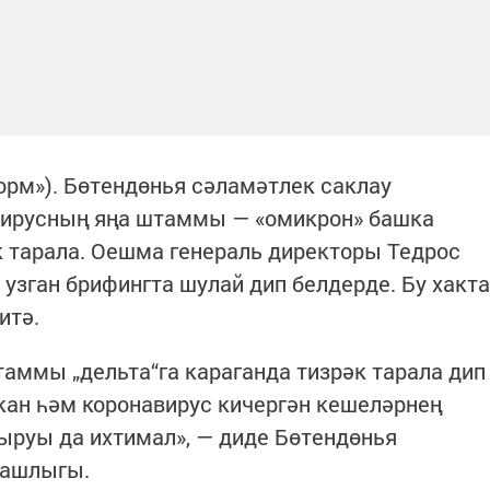
форм»). Бөтендөнья сәламәтлек саклау
вирусның яңа штаммы — «омикрон» башка
к тарала. Оешма генераль директоры Тедрос
узган брифингта шулай дип белдерде. Бу хакта
итә.
таммы „дельта“га караганда тизрәк тарала дип
кан һәм коронавирус кичергән кешеләрнең
ыруы да ихтимал», — диде Бөтендөнья
башлыгы.