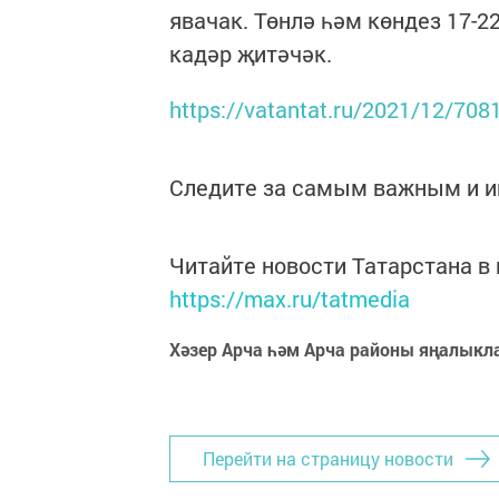
явачак. Төнлә һәм көндез 17-2
кадәр җитәчәк.
https://vatantat.ru/2021/12/708
Следите за самым важным и 
Читайте новости Татарстана 
https://max.ru/tatmedia
Хәзер Арча һәм Арча районы яңалыкл
Перейти на страницу новости