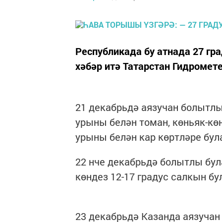
Республикада бу атнада 27 гр
хәбәр итә Татарстан Гидромете
21 декабрьдә аязучан болытлы
урыны белән томан, көньяк-кө
урыны белән кар көртләре бул
22 нче декабрьдә болытлы бул
көндез 12-17 градус салкын б
23 декабрьдә Казанда аязучан