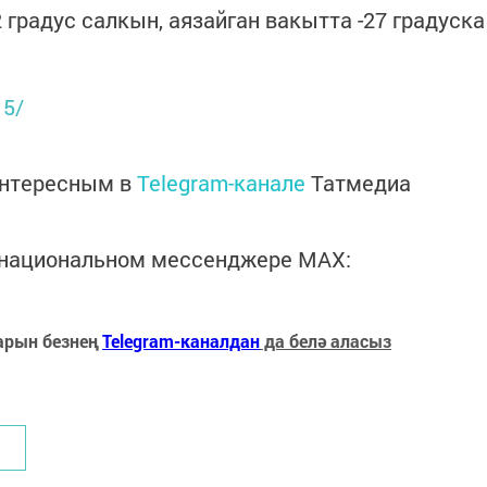
2 градус салкын, аязайган вакытта -27 градуска
15/
интересным в
Telegram-канале
Татмедиа
в национальном мессенджере MАХ:
арын безнең
Telegram-каналдан
да белә аласыз