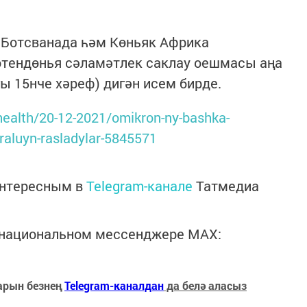
 Ботсванада һәм Көньяк Африка
тендөнья сәламәтлек саклау оешмасы аңа
ы 15нче хәреф) дигән исем бирде.
/health/20-12-2021/omikron-ny-bashka-
raluyn-rasladylar-5845571
интересным в
Telegram-канале
Татмедиа
в национальном мессенджере MАХ:
арын безнең
Telegram-каналдан
да белә аласыз