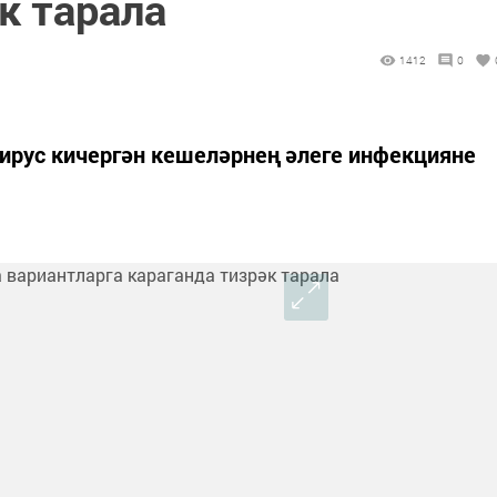
к тарала
1412
0
ирус кичергән кешеләрнең әлеге инфекцияне