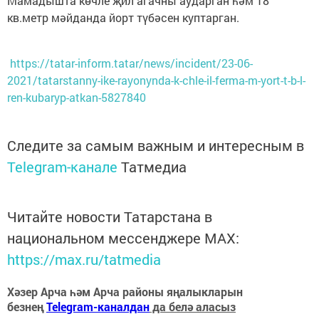
Мамадышта көчле җил агачны аударган һәм 18
кв.метр мәйданда йорт түбәсен куптарган.
https://tatar-inform.tatar/news/incident/23-06-
2021/tatarstanny-ike-rayonynda-k-chle-il-ferma-m-yort-t-b-l-
ren-kubaryp-atkan-5827840
Следите за самым важным и интересным в
Telegram-канале
Татмедиа
Читайте новости Татарстана в
национальном мессенджере MАХ:
https://max.ru/tatmedia
Хәзер Арча һәм Арча районы яңалыкларын
безнең
Telegram-каналдан
да белә аласыз