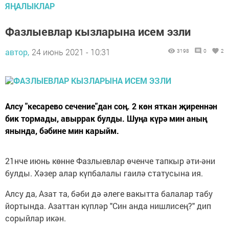
ЯҢАЛЫКЛАР
Фазлыевлар кызларына исем эзли
автор,
24 июнь 2021 - 10:31
3198
0
2
Алсу "кесарево сечение"дан соң. 2 көн яткан җиреннән
бик тормады, авыррак булды. Шуңа күрә мин аның
янында, бәбине мин карыйм.
21нче июнь көнне Фазлыевлар өченче тапкыр әти-әни
булды. Хәзер алар күпбалалы гаилә статусына ия.
Алсу да, Азат та, бәби дә әлеге вакытта балалар табу
йортында. Азаттан күпләр "Син анда нишлисең?" дип
сорыйлар икән.