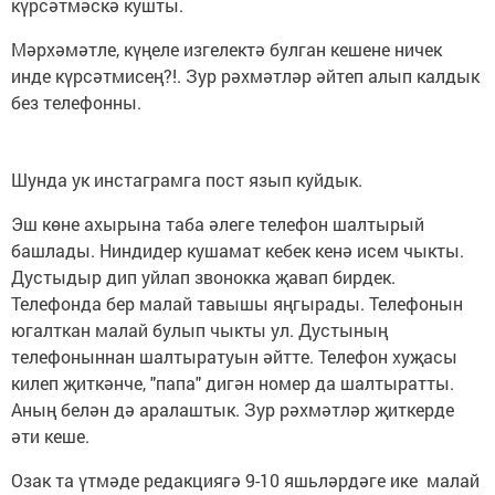
күрсәтмәскә кушты.
Мәрхәмәтле, күңеле изгелектә булган кешене ничек
инде күрсәтмисең?!. Зур рәхмәтләр әйтеп алып калдык
без телефонны.
Шунда ук инстаграмга пост язып куйдык.
Эш көне ахырына таба әлеге телефон шалтырый
башлады. Ниндидер кушамат кебек кенә исем чыкты.
Дустыдыр дип уйлап звонокка җавап бирдек.
Телефонда бер малай тавышы яңгырады. Телефонын
югалткан малай булып чыкты ул. Дустының
телефоныннан шалтыратуын әйтте. Телефон хуҗасы
килеп җиткәнче, "папа" дигән номер да шалтыратты.
Аның белән дә аралаштык. Зур рәхмәтләр җиткерде
әти кеше.
Озак та үтмәде редакциягә 9-10 яшьләрдәге ике малай