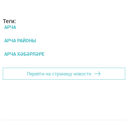
Теги:
АРЧА
АРЧА РАЙОНЫ
АРЧА ХӘБӘРЛӘРЕ
Перейти на страницу новости