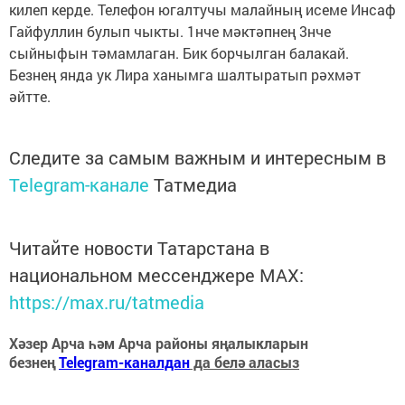
килеп керде. Телефон югалтучы малайның исеме Инсаф
Гайфуллин булып чыкты. 1нче мәктәпнең 3нче
сыйныфын тәмамлаган. Бик борчылган балакай.
Безнең янда ук Лира ханымга шалтыратып рәхмәт
әйтте.
Следите за самым важным и интересным в
Telegram-канале
Татмедиа
Читайте новости Татарстана в
национальном мессенджере MАХ:
https://max.ru/tatmedia
Хәзер Арча һәм Арча районы яңалыкларын
безнең
Telegram-каналдан
да белә аласыз