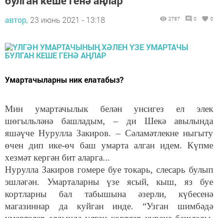
булган кеше генә аңлар
автор,
23 июнь 2021 - 13:18
2787
0
0
Умартачыларны ник елатабыз?
Мин умартачылык белән унсигез ел элек
шөгыльләнә башладым, – ди Шекә авылында
яшәүче Нурулла Закиров. – Сәламәтлекне ныгыту
өчен дип ике-өч баш умарта алган идем. Күпме
хезмәт кергән бит аларга...
Нурулла Закиров гомере буе токарь, слесарь булып
эшләгән. Умарталарны үзе ясый, кыш, яз буе
кортларны бал табышына әзерли, күбесенә
магазиннар да куйган инде. “Узган шимбәдә