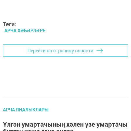
Теги:
АРЧА ХӘБӘРЛӘРЕ
Перейти на страницу новости
АРЧА ЯҢАЛЫКЛАРЫ
Үлгән умартачының хәлен үзе умартачы