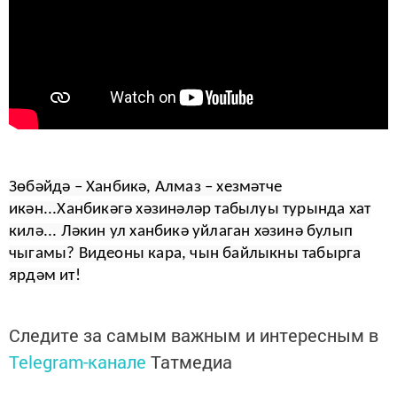
Зөбәйдә – Ханбикә, Алмаз – хезмәтче
икән...Ханбикәгә хәзинәләр табылуы турында хат
килә... Ләкин ул ханбикә уйлаган хәзинә булып
чыгамы? Видеоны кара, чын байлыкны табырга
ярдәм ит!
Следите за самым важным и интересным в
Telegram-канале
Татмедиа