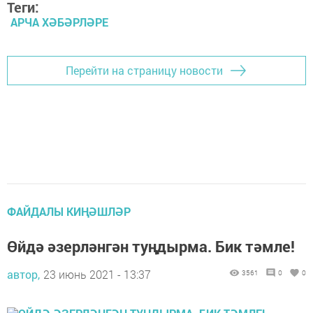
Теги:
АРЧА ХӘБӘРЛӘРЕ
Перейти на страницу новости
ФАЙДАЛЫ КИҢӘШЛӘР
Өйдә әзерләнгән туңдырма. Бик тәмле!
автор,
23 июнь 2021 - 13:37
3561
0
0