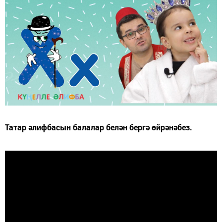
Татар әлифбасын балалар белән бергә өйрәнәбез.