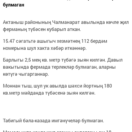
булмаган
Актаныш районының Чалманарат авылында көчле җил
ферманың түбәсен кубарып аткан.
15.47 сәгатьтә ашыгыч хезмәтнең 112 бердәм
номерына шул хакта хәбәр иткәннәр.
Барлыгы 2,5 мең кв. метр түбәгә зыян килгән. Давыл
вакытында фермада терлекләр булмаган, аларны
көтүгә чыгарганнар.
Моннан тыш, шул ук авылда шәхси йортның 180
кв.метр мәйданда түбәсенә зыян килгән.
Табигый бәла-казада имгәнүчеләр булмаган.