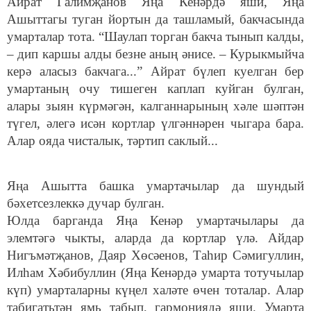
Айрат Галимҗанов Яңа Кенәрдә яши, Яңа
Ашыттагы туган йортын да ташламый, бакчасында
умарталар тота. “Шаулап торган бакча тынып калды,
– дип каршы алды безне аның әнисе. – Курыкмыйча
керә аласыз бакчага...” Айрат бүлеп куелган бер
умартаның очу тишеген каплап куйган булган,
алары зыян күрмәгән, калганнарының хәле шәптән
түгел, әлегә исән кортлар үлгәннәрен чыгара бара.
Алар ояда чисталык, тәртип саклый...
Яңа Ашытта башка умартачылар да шундый
бәхетсезлеккә дучар булган.
Юлда барганда Яңа Кенәр умартачылары да
элемтәгә чыкты, аларда да кортлар үлә. Айдар
Нигъмәтҗанов, Даяр Хөсәенов, Таһир Сәмигуллин,
Илһам Хәбибуллин (Яңа Кенәрдә умарта тотучылар
күп) умарталарны күңел халәте өчен тоталар. Алар
табигатьтән ямь табып, гармониядә яши. Умарта