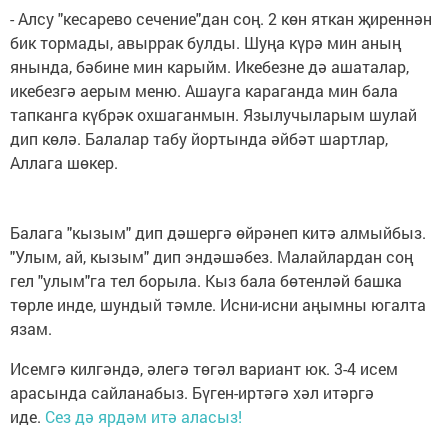
- Алсу "кесарево сечение"дан соң. 2 көн яткан җиреннән
бик тормады, авыррак булды. Шуңа күрә мин аның
янында, бәбине мин карыйм. Икебезне дә ашаталар,
икебезгә аерым меню. Ашауга караганда мин бала
тапканга күбрәк охшаганмын. Язылучыларым шулай
дип көлә. Балалар табу йортында әйбәт шартлар,
Аллага шөкер.
Балага "кызым" дип дәшергә өйрәнеп китә алмыйбыз.
"Улым, ай, кызым" дип эндәшәбез. Малайлардан соң
гел "улым"га тел борыла. Кыз бала бөтенләй башка
төрле инде, шундый тәмле. Исни-исни аңымны югалта
язам.
Исемгә килгәндә, әлегә төгәл вариант юк. 3-4 исем
арасында сайланабыз. Бүген-иртәгә хәл итәргә
иде.
Сез дә ярдәм итә аласыз!