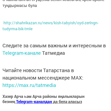
туңдырмасы була
http://shahrikazan.ru/news/kish-tabyish/oyd-zerlngn-
tudyrma-bik-tmle
Следите за самым важным и интересным в
Telegram-канале
Татмедиа
Читайте новости Татарстана в
национальном мессенджере MАХ:
https://max.ru/tatmedia
Хәзер Арча һәм Арча районы яңалыкларын
безнең
Telegram-каналдан
да белә аласыз