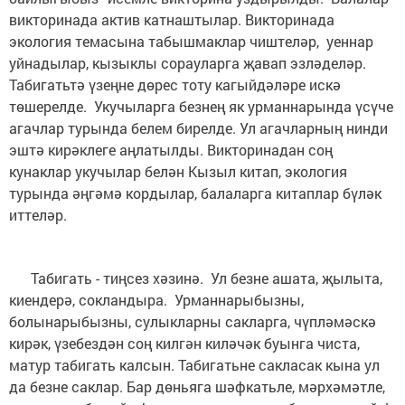
викторинада актив катнаштылар. Викторинада
экология темасына табышмаклар чиштеләр, уеннар
уйнадылар, кызыклы сорауларга җавап эзләделәр.
Табигатьтә үзеңне дөрес тоту кагыйдәләре искә
төшерелде. Укучыларга безнең як урманнарында үсүче
агачлар турында белем бирелде. Ул агачларның нинди
эштә кирәклеге аңлатылды. Викторинадан соң
кунаклар укучылар белән Кызыл китап, экология
турында әңгәмә кордылар, балаларга китаплар бүләк
иттеләр.
Табигать - тиңсез хәзинә. Ул безне ашата, җылыта,
киендерә, сокландыра. Урманнарыбызны,
болынарыбызны, сулыкларны сакларга, чүпләмәскә
кирәк, үзебездән соң килгән киләчәк буынга чиста,
матур табигать калсын. Табигатьне сакласак кына ул
да безне саклар. Бар дөньяга шәфкатьле, мәрхәмәтле,