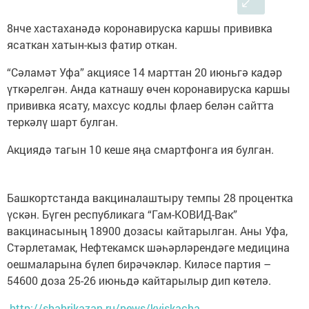
8нче хастаханәдә коронавируска каршы прививка
ясаткан хатын-кыз фатир откан.
“Сәламәт Уфа” акциясе 14 марттан 20 июньгә кадәр
үткәрелгән. Анда катнашу өчен коронавируска каршы
прививка ясату, махсус кодлы флаер белән сайтта
теркәлү шарт булган.
Акциядә тагын 10 кеше яңа смартфонга ия булган.
Башкортстанда вакциналаштыру темпы 28 процентка
үскән. Бүген республикага “Гам-КОВИД-Вак”
вакцинасының 18900 дозасы кайтарылган. Аны Уфа,
Стәрлетамак, Нефтекамск шәһәрләрендәге медицина
оешмаларына бүлеп бирәчәкләр. Киләсе партия –
54600 доза 25-26 июньдә кайтарылыр дип көтелә.
http://shahrikazan.ru/news/kyiskacha-