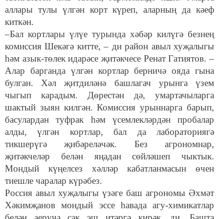
аллары тулы үлгән корт күреп, аларның да кәеф
киткән.
–Бал кортлары үлүе турында хәбәр килүгә безнең
комиссия Шекәгә китте, – ди район авыл хуҗалыгы
һәм азык-төлек идарәсе җитәкчесе Ренат Гатиятов. –
Алар барганда үлгән кортлар берничә ояда гына
булган. Хәл җитдиләнә башлагач урынга үзем
чыгып карадым. Дөрестән дә, умартачыларга
шактый зыян килгән. Комиссия урыннарга барып,
басулардан туфрак һәм үсемлекләрдән пробалар
алды, үлгән кортлар, бал да лабораториягә
тикшерүгә җибәреләчәк. Без агрономнар,
җитәкчеләр белән яңадан сөйләшеп чыктык.
Мондый күңелсез хәлләр кабатланмасын өчен
тиешле чаралар күрәбез.
Россия авыл хуҗалыгы үзәге баш агрономы Әхмәт
Хәкимҗанов мондый эссе һавада агу-химикатлар
белән аеруча сак эш итәргә кирәк, ди. Башта