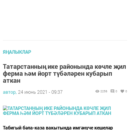
ЯҢАЛЫКЛАР
Татарстанның ике районында көчле җил
ферма һәм йорт түбәләрен кубарып
аткан
автор,
24 июнь 2021 - 09:37
2256
0
0
Табигый бәла-каза вакытында имгәнүче кешеләр