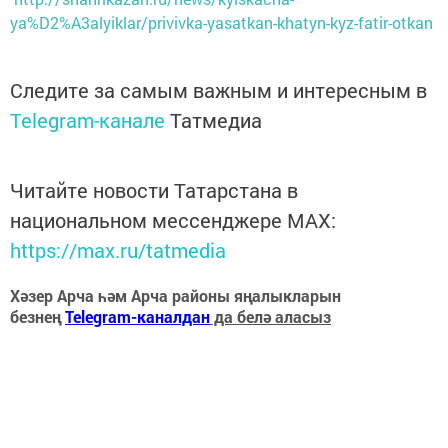
ya%D2%A3alyiklar/privivka-yasatkan-khatyn-kyz-fatir-otkan
Следите за самым важным и интересным в
Telegram-канале
Татмедиа
Читайте новости Татарстана в
национальном мессенджере MАХ:
https://max.ru/tatmedia
Хәзер Арча һәм Арча районы яңалыкларын
безнең
Telegram-каналдан
да белә аласыз