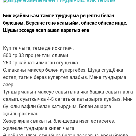
Бик җайлы һәм тәмле туңдырма рецепты белән
бүлешәм. Беренче генә ясамыйм, өйнеке өйнеке инде.
Шушы эсседә ясап ашап карагыз әле
Күп тә чыга, тәме дә искиткеч.
500 гр 33 процентлы сливки
250 гр кайнатылмаган сгущёнка
Сливкины миксер белән күпертәбез. Шуңа сгущёнка
өстәп, тагын бераз күпертеп алабыз. Менә туңдырма
әзер.
Тундырманың махсус савытына яки башка савытларга
салып, суыткычка 4-5 сәгатькә катырырга куябыз. Мин
бу юлы вафли белэн катырдым. Болай ашарга
җайлырак икән.
Хәзер җиләк вакыты, блендерда изеп өстәсәгез,
җиләкле туңдырма килеп чыга.
Ә кайнатылган сгущёнка белән ясасагыз, крем-брюле