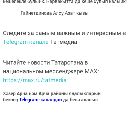
кешелекле булыйк. Һәрвакытта да кеше булып калыйк!
Гайнетдинова Алсу Азат кызы
Следите за самым важным и интересным в
Telegram-канале
Татмедиа
Читайте новости Татарстана в
национальном мессенджере MАХ:
https://max.ru/tatmedia
Хәзер Арча һәм Арча районы яңалыкларын
безнең
Telegram-каналдан
да белә аласыз