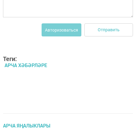
Отправить
Авторизоваться
Теги:
АРЧА ХӘБӘРЛӘРЕ
АРЧА ЯҢАЛЫКЛАРЫ