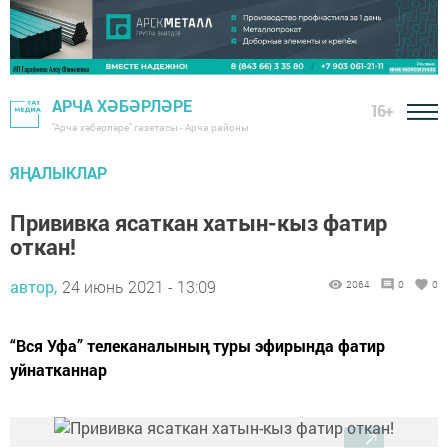
АРЧА ХӘБӘРЛӘРЕ
16+
"Арча хәбәрләре" газетасы - Арча районы
ЯҢАЛЫКЛАР
Прививка ясаткан хатын-кыз фатир
откан!
автор,
24 июнь 2021 - 13:09
2064
0
0
“Вся Уфа” телеканалының туры эфирында фатир
уйнатканнар