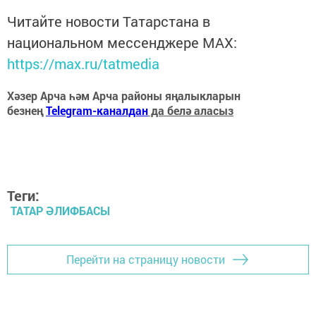
Читайте новости Татарстана в
национальном мессенджере MАХ:
https://max.ru/tatmedia
Хәзер Арча һәм Арча районы яңалыкларын
безнең
Telegram-каналдан
да белә аласыз
Теги:
ТАТАР ӘЛИФБАСЫ
Перейти на страницу новости