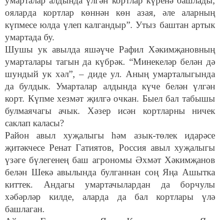
умарталар алдында үлгән кортлар күренә башлады,
ояларда кортлар көннән көн азая, әле аларның
күпмесе юлда үлеп калгандыр”. Утыз баштан артык
умартада бу.
Шушы ук авылда яшәүче Рафил Хәкимҗановның
умарталары тагын да күбрәк. “Минекеләр белән дә
шундый ук хәл”, – диде ул. Аның умарталыгында
да булдык. Умарталар алдында күче белән үлгән
корт. Күпме хезмәт җилгә очкан. Быел бал табышы
булмаячагы ачык. Хәзер исән кортларны ничек
саклап каласы?
Район авыл хуҗалыгы һәм азык-төлек идарәсе
җитәкчесе Ренат Гатиятов, Россия авыл хуҗалыгы
үзәге бүлегенең баш агрономы Әхмәт Хәкимҗанов
белән Шекә авылында булганнан соң Яңа Ашытка
киттек. Андагы умартачылардан да борчулы
хәбәрләр килде, аларда да бал кортлары үлә
башлаган.