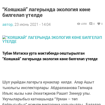
“Кояшкай” лагерында экология көне
билгеләп үтелде
автор,
23 июнь 2021 - 14:04
4358
0
0
Түбән Мәтәскә урта мәктәбендә оештырылган
“Кояшкай” лагерында экология көне билгеләп үтелде
Шул уңайдан лагерьга кунаклар килде. Алар Ашыт
тыюлыгы инспекторлары Абдрахманова Гөлнара
Ильяс кызы һәм Әхмәтҗанов Рашит Зиннур улы.
Укучыларыбыз катнашында “Урман – төп
байлыгыбыз” исемле викторина уздырылды. Балалар