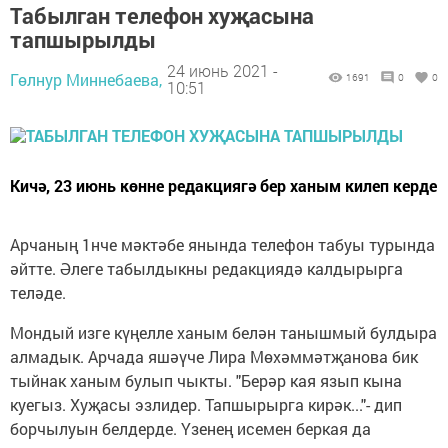
Табылган телефон хуҗасына
тапшырылды
24 июнь 2021 -
Гөлнур Миннебаева,
1691
0
0
10:51
Кичә, 23 июнь көнне редакциягә бер ханым килеп керде
Арчаның 1нче мәктәбе янында телефон табуы турында
әйтте. Әлеге табылдыкны редакциядә калдырырга
теләде.
Мондый изге күңелле ханым белән танышмый булдыра
алмадык. Арчада яшәүче Лира Мөхәммәтҗанова бик
тыйнак ханым булып чыкты. "Берәр кая язып кына
куегыз. Хуҗасы эзлидер. Тапшырырга кирәк..."- дип
борчылуын белдерде. Үзенең исемен беркая да