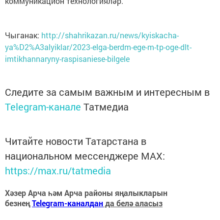
коммуникацион технологияләр.
Чыганак:
http://shahrikazan.ru/news/kyiskacha-
ya%D2%A3alyiklar/2023-elga-berdm-ege-m-tp-oge-dlt-
imtikhannaryny-raspisaniese-bilgele
Следите за самым важным и интересным в
Telegram-канале
Татмедиа
Читайте новости Татарстана в
национальном мессенджере MАХ:
https://max.ru/tatmedia
Хәзер Арча һәм Арча районы яңалыкларын
безнең
Telegram-каналдан
да белә аласыз