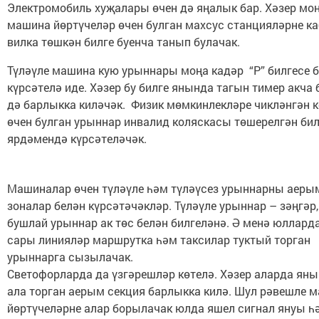
Электромобиль хуҗалары өчен дә яңалык бар. Хәзер мо
машина йөртүчеләр өчен булган махсус станцияләрне к
вилка төшкән билге буенча танып булачак.
Түләүле машина кую урыннары моңа кадәр “Р” билгесе 
күрсәтелә иде. Хәзер бу билге янында тагын тимер акча 
дә барлыкка киләчәк. Физик мөмкинлекләре чикләнгән 
өчен булган урыннар инвалид коляскасы төшерелгән бил
ярдәмендә күрсәтеләчәк.
Машиналар өчен түләүле һәм түләүсез урыннарны аеры
зоналар белән күрсәтәчәкләр. Түләүле урыннар – зәңгәр,
бушлай урыннар ак төс белән билгеләнә. Ә менә юллард
сары линияләр маршрутка һәм таксилар туктый торган
урыннарга сызылачак.
Светофорларда да үзгәрешләр көтелә. Хәзер аларда яны
ала торган аерым секция барлыкка килә. Шул рәвешле 
йөртүчеләрне алар борылачак юлда яшел сигнал януы һ