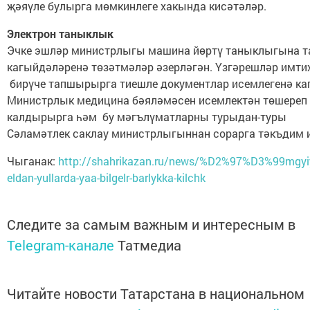
җәяүле булырга мөмкинлеге хакында кисәтәләр.
Электрон таныклык
Эчке эшләр министрлыгы машина йөртү таныклыгына 
кагыйдәләренә төзәтмәләр әзерләгән. Үзгәрешләр имти
бирүче тапшырырга тиешле документлар исемлегенә ка
Министрлык медицина бәяләмәсен исемлектән төшереп
калдырырга һәм бу мәгълүматларны турыдан-туры
Сәламәтлек саклау министрлыгыннан сорарга тәкъдим и
Чыганак:
http://shahrikazan.ru/news/%D2%97%D3%99mgyi
eldan-yullarda-yaa-bilgelr-barlykka-kilchk
Следите за самым важным и интересным в
Telegram-канале
Татмедиа
Читайте новости Татарстана в национальном