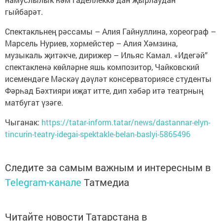
гыйбарәт.
Спектакльнең рәссамы – Алия Гайнуллина, хореограф –
Марсель Нуриев, хормейстер – Алия Хәмзина,
музыкаль җитәкче, дирижер – Ильяс Камал. «Идегәй”
спектакленә көйләрне яшь композитор, Чайковский
исемендәге Мәскәү дәүләт консерваториясе студенты
Фәрһад Бәхтияри иҗат итте, дип хәбәр итә театрның
матбугат үзәге.
Чыганак:
https://tatar-inform.tatar/news/dastannar-elyn-
tincurin-teatry-idegai-spektakle-belan-baslyi-5865496
Следите за самым важным и интересным в
Telegram-канале
Татмедиа
Читайте новости Татарстана в