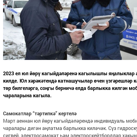
2023 ел юл йөрү кагыйдәләренә кагылышлы яңалыклар
килде. Юл хәрәкәтендә катнашучылар өчен үзгәрешләр к
төр билгеләргә, соңгы берничә елда барлыкка килгән мо
чараларына кагыла.
Самокатлар “тәртипкә” кертелә
Март аеннан юл йөрү кагыйдәләрендә индивидуаль моб
чаралары дигән аңлатма барлыкка киләчәк. Сүз гидроску
сигвей, электросамокат һәм электроскейтбордлар хакы