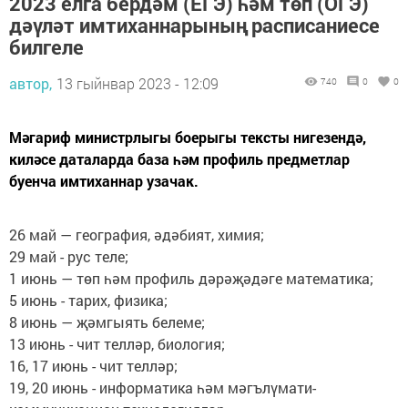
2023 елга бердәм (ЕГЭ) һәм төп (ОГЭ)
дәүләт имтиханнарының расписаниесе
билгеле
автор,
13 гыйнвар 2023 - 12:09
740
0
0
Мәгариф министрлыгы боерыгы тексты нигезендә,
киләсе даталарда база һәм профиль предметлар
буенча имтиханнар узачак.
26 май — география, әдәбият, химия;
29 май - рус теле;
1 июнь — төп һәм профиль дәрәҗәдәге математика;
5 июнь - тарих, физика;
8 июнь — җәмгыять белеме;
13 июнь - чит телләр, биология;
16, 17 июнь - чит телләр;
19, 20 июнь - информатика һәм мәгълүмати-