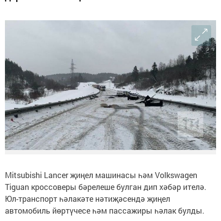
Mitsubishi Lancer җиңел машинасы һәм Volkswagen
Tiguan кроссоверы бәрелеше булган дип хәбәр ителә.
Юл-транспорт һәлакәте нәтиҗәсендә җиңел
автомобиль йөртүчесе һәм пассажиры һәлак булды.