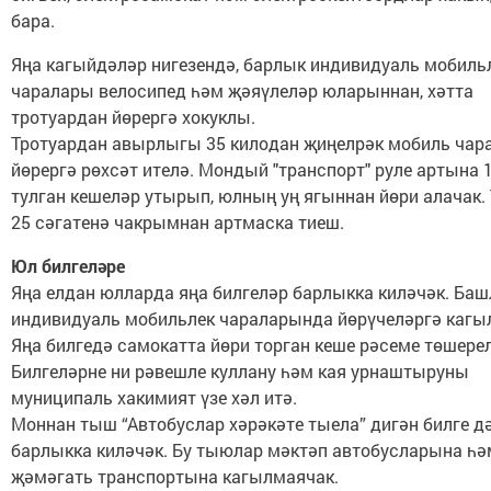
бара.
Яңа кагыйдәләр нигезендә, барлык индивидуаль мобиль
чаралары велосипед һәм җәяүлеләр юларыннан, хәтта
тротуардан йөрергә хокуклы.
Тротуардан авырлыгы 35 килодан җиңелрәк мобиль чар
йөрергә рөхсәт ителә. Мондый "транспорт" руле артына 
тулган кешеләр утырып, юлның уң ягыннан йөри алачак. 
25 сәгатенә чакрымнан артмаска тиеш.
Юл билгеләре
Яңа елдан юлларда яңа билгеләр барлыкка киләчәк. Ба
индивидуаль мобильлек чараларында йөрүчеләргә кагы
Яңа билгедә самокатта йөри торган кеше рәсеме төшере
Билгеләрне ни рәвешле куллану һәм кая урнаштыруны
муниципаль хакимият үзе хәл итә.
Моннан тыш “Автобуслар хәрәкәте тыела” дигән билге д
барлыкка киләчәк. Бу тыюлар мәктәп автобусларына һә
җәмәгать транспортына кагылмаячак.