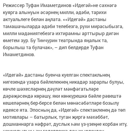
Режиссер Туфан Имаметдинов «Идегәй»не сәхнәгә
куярга алынуын әсәрнең милли, әдәби, тарихи
актуальлеге белән аңлата. ««Идегәй» дастаны
тамашачыларда әдәби телебезгә, рухи мирасыбызга,
милли мәдәниятебезгә ихтирамны арттырыр дигән
өметем зур. Бу Тинчурин театрында яңалык та,
борылыш та булачак», – дип белдерде Туфан
Имаметдинов.
«Идегәй» дастаны буенча куелган спектакльнең
нигезендә үзара бәйлелекнең никадәр зарарлы булуы,
көчле шәхесләрнең дәүләт мәнфәгатьләре
дәрәҗәсендә көрәшү, яки көнкүрешкә бәйле рәвештә
кешеләрнең бер-берсе белән мөнәсәбәтләре бозылу
идеясе ята. Эпосның да, «Идегәй» спектакленең дә төп
мотивлары – батырлык, туган җиргә мәхәббәт,
дошманнарга нәфрәт, дуслык һәм үз-үзеңне корбан итү,
намуслылык һәм гаделлеккә дан җырлаудан