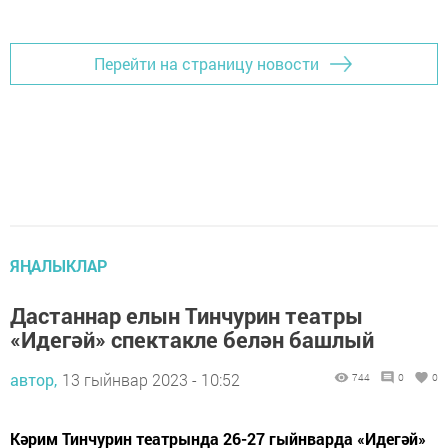
Перейти на страницу новости
ЯҢАЛЫКЛАР
Дастаннар елын Тинчурин театры
«Идегәй» спектакле белән башлый
автор,
13 гыйнвар 2023 - 10:52
744
0
0
Кәрим Тинчурин театрында 26-27 гыйнварда «Идегәй»