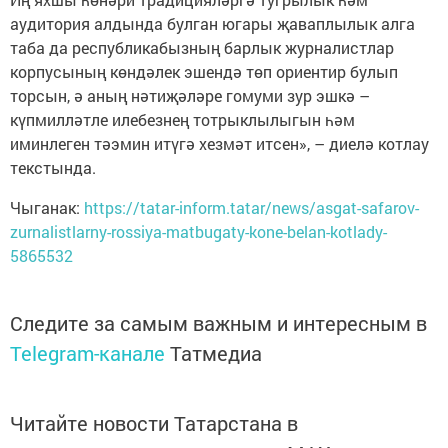
аудитория алдында булган югары җаваплылык алга
таба да республикабызның барлык журналистлар
корпусының көндәлек эшендә төп ориентир булып
торсын, ә аның нәтиҗәләре гомуми зур эшкә –
күпмилләтле илебезнең тотрыклылыгын һәм
иминлеген тәэмин итүгә хезмәт итсен», – диелә котлау
текстында.
Чыганак:
https://tatar-inform.tatar/news/asgat-safarov-
zurnalistlarny-rossiya-matbugaty-kone-belan-kotlady-
5865532
Следите за самым важным и интересным в
Telegram-канале
Татмедиа
Читайте новости Татарстана в