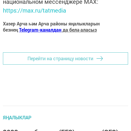
национальном мессенджере MАХ:
https://max.ru/tatmedia
Хәзер Арча һәм Арча районы яңалыкларын
безнең
Telegram-каналдан
да белә аласыз
Перейти на страницу новости
ЯҢАЛЫКЛАР