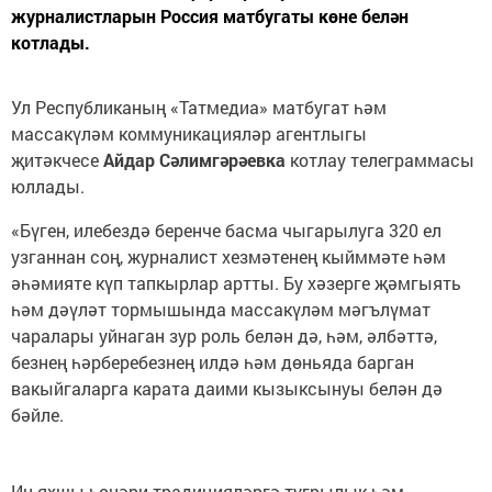
журналистларын Россия матбугаты көне белән
котлады.
Ул Республиканың «Татмедиа» матбугат һәм
массакүләм коммуникацияләр агентлыгы
җитәкчесе
Айдар Сәлимгәрәевка
котлау телеграммасы
юллады.
«Бүген, илебездә беренче басма чыгарылуга 320 ел
узганнан соң, журналист хезмәтенең кыйммәте һәм
әһәмияте күп тапкырлар артты. Бу хәзерге җәмгыять
һәм дәүләт тормышында массакүләм мәгълүмат
чаралары уйнаган зур роль белән дә, һәм, әлбәттә,
безнең һәрберебезнең илдә һәм дөньяда барган
вакыйгаларга карата даими кызыксынуы белән дә
бәйле.
Иң яхшы һөнәри традицияләргә тугрылык һәм