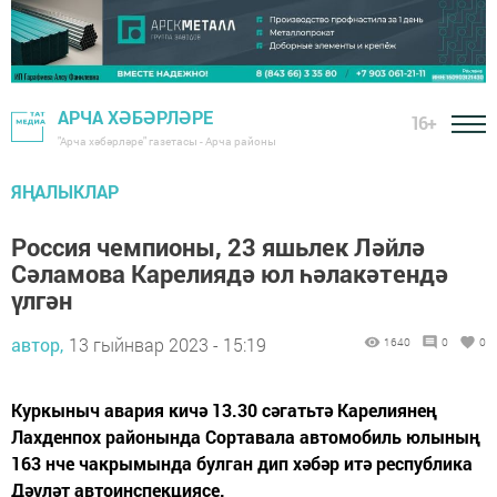
АРЧА ХӘБӘРЛӘРЕ
16+
"Арча хәбәрләре" газетасы - Арча районы
ЯҢАЛЫКЛАР
Россия чемпионы, 23 яшьлек Ләйлә
Сәламова Карелиядә юл һәлакәтендә
үлгән
автор,
13 гыйнвар 2023 - 15:19
1640
0
0
Куркыныч авария кичә 13.30 сәгатьтә Карелиянең
Лахденпох районында Сортавала автомобиль юлының
163 нче чакрымында булган дип хәбәр итә республика
Дәүләт автоинспекциясе.