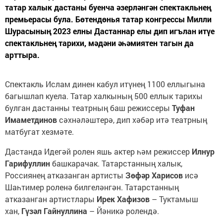
татар халык дастаны буенча әзерләнгән спектакльнең
премьерасы була. Бөтендөнья татар конгрессы Милли
Шурасының 2023 елны Дастаннар елы дип игълан итүе
спектакльнең тарихи, мәдәни әһәмиятен тагын да
арттыра.
Спектакль Ислам динен кабул итүнең 1100 еллыгына
багышлап куела. Татар халкының 500 еллык тарихы
булган дастанны театрның баш режиссеры
Туфан
Имаметдинов
сәхнәләштерә, дип хәбәр итә театрның
матбугат хезмәте.
Дастанда Идегәй ролен яшь актер һәм режиссер
Илнур
Гарифуллин
башкарачак. Татарстанның халык,
Россиянең атказанган артисты
Зөфәр Харисов
исә
Шаһтимер роленә билгеләнгән. Татарстанның
атказанган артистлары
Ирек Хафизов
– Туктамыш
хан,
Гүзәл Гайнуллина
– Йәникә ролендә.