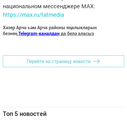
национальном мессенджере MАХ:
https://max.ru/tatmedia
Хәзер Арча һәм Арча районы яңалыкларын
безнең
Telegram-каналдан
да белә аласыз
Перейти на страницу новости
Топ 5 новостей