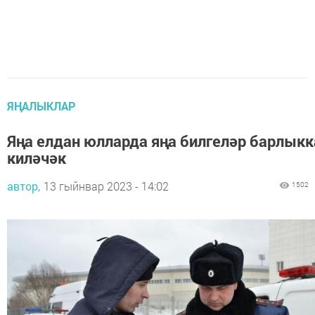
ЯҢАЛЫКЛАР
Яңа елдан юлларда яңа билгеләр барлыкк
киләчәк
автор,
13 гыйнвар 2023 - 14:02
1502