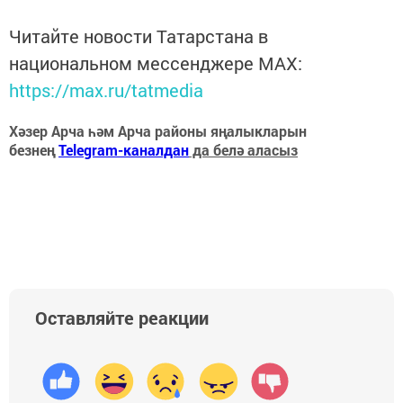
Читайте новости Татарстана в
национальном мессенджере MАХ:
https://max.ru/tatmedia
Хәзер Арча һәм Арча районы яңалыкларын
безнең
Telegram-каналдан
да белә аласыз
Оставляйте реакции