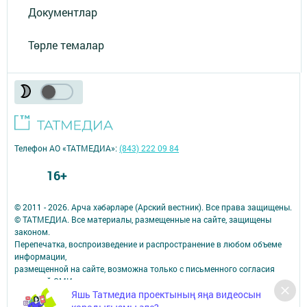
Документлар
Төрле темалар
Телефон АО «ТАТМЕДИА»:
(843) 222 09 84
16+
© 2011 - 2026. Арча хәбәрләре (Арский вестник). Все права защищены.
© ТАТМЕДИА. Все материалы, размещенные на сайте, защищены
законом.
Перепечатка, воспроизведение и распространение в любом объеме
информации,
размещенной на сайте, возможна только с письменного согласия
редакций СМИ.
Яшь Татмедиа проектының яңа видеосын
При поддержке Республиканского агентства по печати и массовым
коммуникациям.