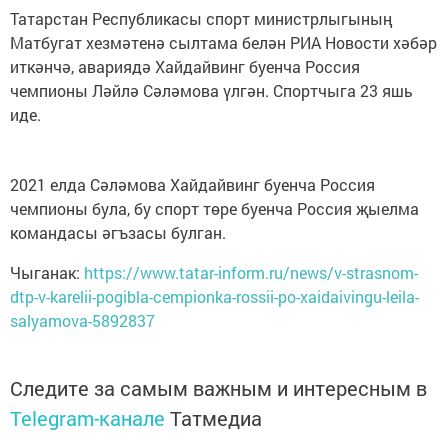
Татарстан Республикасы спорт министрлыгының
Матбугат хезмәтенә сылтама белән РИА Новости хәбәр
иткәнчә, авариядә Хайдайвинг буенча Россия
чемпионы Ләйлә Сәләмова үлгән. Спортчыга 23 яшь
иде.
2021 елда Сәләмова Хайдайвинг буенча Россия
чемпионы була, бу спорт төре буенча Россия җыелма
командасы әгъзасы булган.
Чыганак:
https://www.tatar-inform.ru/news/v-strasnom-
dtp-v-karelii-pogibla-cempionka-rossii-po-xaidaivingu-leila-
salyamova-5892837
Следите за самым важным и интересным в
Telegram-канале
Татмедиа