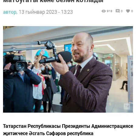
автор,
13 гыйнвар 2023 - 13:23
918
0
0
Татарстан Республикасы Президенты Администрациясе
җитәкчесе Әсгать Сәфәров республика