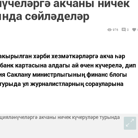
үчеләргә акчаны ничек
ында сөйләделәр
976
0
акырылган хәрби хезмәткәрләргә акча һәр
банк картасына алдагы ай өчен күчерелә, дип
ия Саклану министрлыгының финанс блогы
 турыда ул журналистларның сорауларына