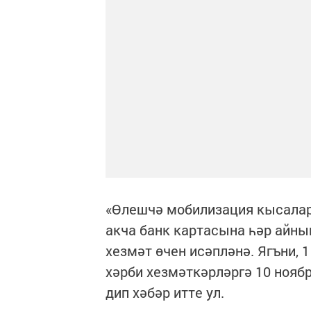
«Өлешчә мобилизация кысалар
акча банк картасына һәр айны
хезмәт өчен исәпләнә. Ягъни, 
хәрби хезмәткәрләргә 10 ноябр
дип хәбәр итте ул.