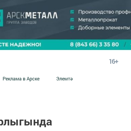
16+
Реклама в Арске
Элемтә
трлыгында