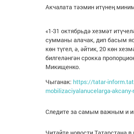
Акчалата тәэмин итүнең мини
«1-31 октябрьдә хезмәт итүче
сумманы алачак, дип басым яс
көн түгел, ә, әйтик, 20 көн хе
билгеләнгән срокка пропорцио
Микищенко.
Чыганак:
https://tatar-inform.t
mobilizaciyalanucelarga-akcany-
Следите за самым важным и 
Читайте новости Татарстана 