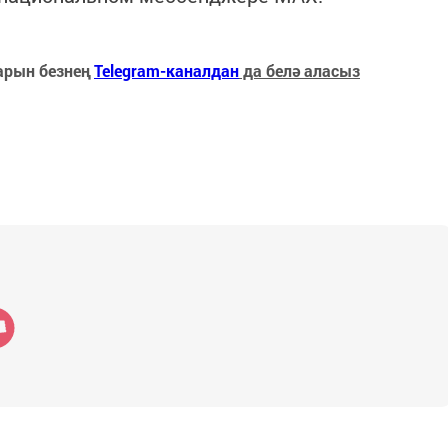
арын безнең
Telegram-каналдан
да белә аласыз