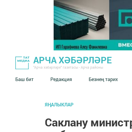
АРЧА ХӘБӘРЛӘРЕ
"Арча хәбәрләре" газетасы - Арча районы
Баш бит
Редакция
Безнең тарих
ЯҢАЛЫКЛАР
Саклану минис