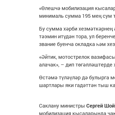
«Өлешчә мобилизация кысалар
минималь сумма 195 мең сум т
Бу сумма хәрби хезмәткәрнең 
тәэмин итүдән тора, ул беренч
звание буенча окладка һәм хез
«Әйтик, мотострелок вазифас
алачак», – дип төгәлләштерде 
Өстәмә түләүләр дә булырга м
шартлары яки гадәттән тыш к
Саклану министры
Сергей Шой
мобилизация кысаларында ча