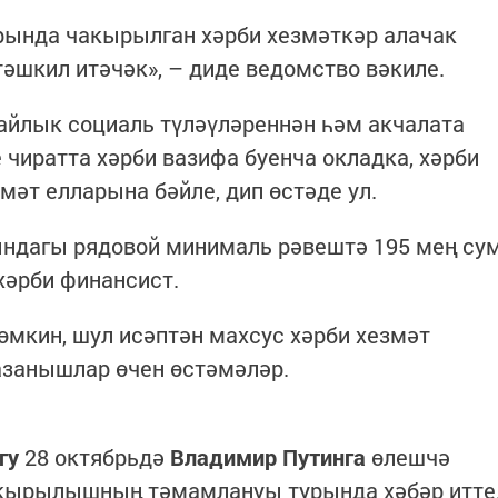
ында чакырылган хәрби хезмәткәр алачак
әшкил итәчәк», – диде ведомство вәкиле.
айлык социаль түләүләреннән һәм акчалата
е чиратта хәрби вазифа буенча окладка, хәрби
мәт елларына бәйле, дип өстәде ул.
ындагы рядовой минималь рәвештә 195 мең су
хәрби финансист.
өмкин, шул исәптән махсус хәрби хезмәт
азанышлар өчен өстәмәләр.
гу
28 октябрьдә
Владимир Путинга
өлешчә
кырылышның тәмамлануы турында хәбәр итте