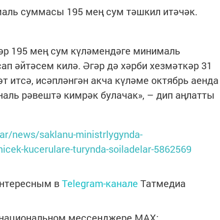
маль суммасы 195 мең сум тәшкил итәчәк.
ләр 195 мең сум күләмендәге минималь
ап әйтәсем килә. Әгәр дә хәрби хезмәткәр 31
змәт итсә, исәпләнгән акча күләме октябрь аенда
наль рәвештә кимрәк булачак», – дип аңлатты
atar/news/saklanu-ministrlygynda-
nicek-kucerulare-turynda-soiladelar-5862569
интересным в
Telegram-канале
Татмедиа
в национальном мессенджере MАХ: