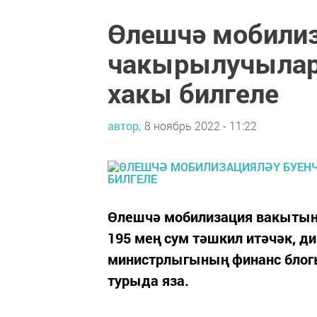
Өлешчә мобилиз
чакырылучылар
хакы билгеле
автор,
8 ноябрь 2022 - 11:22
Өлешчә мобилизация вакыты
195 мең сум тәшкил итәчәк, д
министрлыгының финанс блогы
турыда яза.