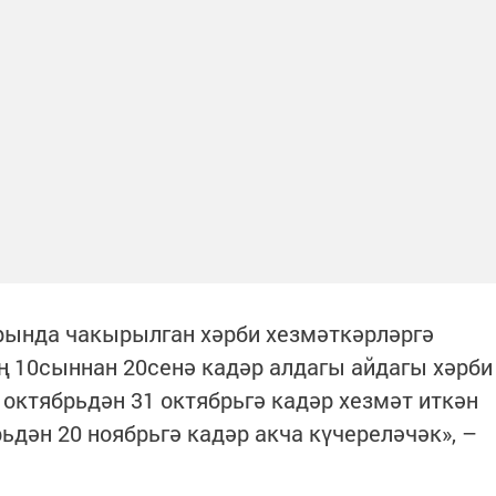
ында чакырылган хәрби хезмәткәрләргә
ң 10сыннан 20сенә кадәр алдагы айдагы хәрби
1 октябрьдән 31 октябрьгә кадәр хезмәт иткән
ьдән 20 ноябрьгә кадәр акча күчереләчәк», –