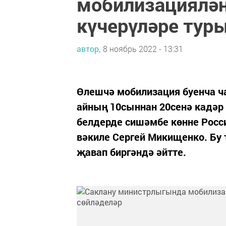
мобилизациялән
күчерүләре тур
автор,
8 ноябрь 2022 - 13:31
Өлешчә мобилизация буенча ч
айның 10сыннан 20сенә кадәр 
белдерде сишәмбе көнне Росс
вәкиле Сергей Микищенко. Бу
җавап биргәндә әйтте.