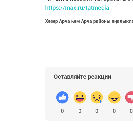
https://max.ru/tatmedia
Хәзер Арча һәм Арча районы яңалыкл
Оставляйте реакции
0
0
0
0
0