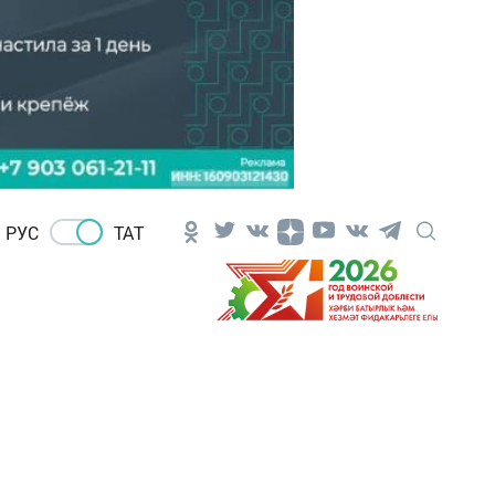
РУС
ТАТ