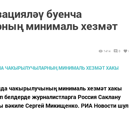
ацияләү буенча
ның минималь хезмәт
1414
0
нда чакырылучының минималь хезмәт хакы
ип белдерде журналистларга Россия Саклану
 вәкиле Сергей Микищенко. РИА Новости шул