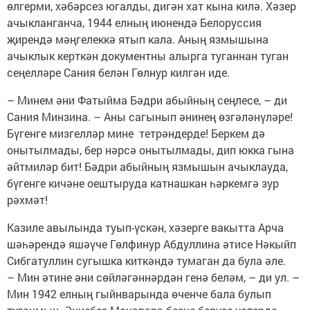
өлгерми, хәбәрсез югалды, дигән хат кына килә. Хәзер
ачыкланганча, 1944 елның июнендә Белоруссия
җирендә мәңгелеккә ятып кала. Аның язмышына
ачыклык керткән документны алырга туганнан туган
сеңелләре Сания белән Гөлнур килгән иде.
– Минем әни Фатыйма Бәдри абыйның сеңлесе, – ди
Сания Минзина. – Аны сагынып әнинең өзгәләнүләре!
Бүгенге мизгелләр мине тетрәндерде! Беркем дә
онытылмады, бер нәрсә онытылмады, дип юкка гына
әйтмиләр бит! Бәдри абыйның язмышын ачыклауда,
бүгенге кичәне оештыруда катнашкан һәркемгә зур
рәхмәт!
Казиле авылында туып-үскән, хәзерге вакытта Арча
шәһәрендә яшәүче Гөлфинур Абдуллина әтисе Нәкыйп
Сибгатуллин сугышка киткәндә тумаган да була әле.
– Мин әтине әни сөйләгәннәрдән генә беләм, – ди ул. –
Мин 1942 елның гыйнварында өченче бала булып