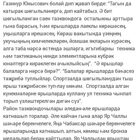
Газинур Юнысович болай дип җавап бирде: “Тагын да
катырак шөгыльләнергә, дип кайтабыз. Ә бит
шөгыльләнгән саен таэквондога осталыкны арттыра
гына барасың. Һәм ярышларда лаеклы көрәшәсең,
уңышларга ирешәсең. Көрәш вакытында үзеңнең
укучыңның кимчелекләрен, йомшак якларын күрәсең,
алга таба нәрсә өстендә эшләргә, игътибарны техника
һәм тактиканың нинди элементларына күбрәк
юнәлтергә кирәклеген ачыклыйсың”. “Ә ярышлар
балаларга нәрсә бирә?“. “Балалар ярышларда бәһасез
тәҗрибә туплыйлар. Спортзалда шөгыльләнүдән тыш
ярыш тәҗрибәсен туп-лау мөһим. Спортзалда алган
күнекмәләрне ярышларда куллану ул техника чынлап
торып үзләштерелгән дигән сүз”.
Район таэквондочылары әледән-әле ярышларда
катнашып торалар. Әле кайчан гына алар Яр Чаллы
шәһәре беренчелеге, Яңа Чабаксар шәһәре беренчелеге
ярышларында катнашып, алтын, көмеш һәм бронза
медальләр белән кайттылар. Яр Чаллыдан ярыштан