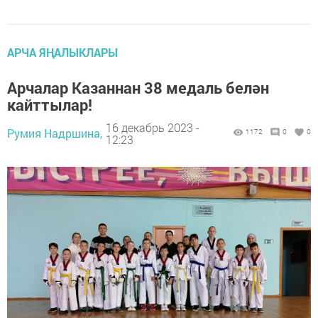
АРЧА ЯҢАЛЫКЛАРЫ
Арчалар Казаннан 38 медаль белән
кайттылар!
16 декабрь 2023 -
Румия Надршина,
1172
0
0
12:23