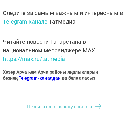
Следите за самым важным и интересным в
Telegram-канале
Татмедиа
Читайте новости Татарстана в
национальном мессенджере MАХ:
https://max.ru/tatmedia
Хәзер Арча һәм Арча районы яңалыкларын
безнең
Telegram-каналдан
да белә аласыз
Перейти на страницу новости