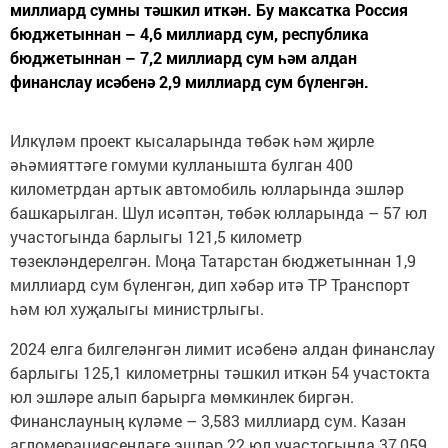
миллиард сумны тәшкил иткән. Бу максатка Россия
бюджетыннан – 4,6 миллиард сум, республика
бюджетыннан – 7,2 миллиард сум һәм алдан
финанслау исәбенә 2,9 миллиард сум бүленгән.
Илкүләм проект кысаларында төбәк һәм җирле
әһәмияттәге гомуми кулланышта булган 400
километрдан артык автомобиль юлларында эшләр
башкарылган. Шул исәптән, төбәк юлларында – 57 юл
участогында барлыгы 121,5 километр
төзекләндерелгән. Моңа Татарстан бюджетыннан 1,9
миллиард сум бүленгән, дип хәбәр итә ТР Транспорт
һәм юл хуҗалыгы министрлыгы.
2024 елга билгеләнгән лимит исәбенә алдан финанслау
барлыгы 125,1 километрны тәшкил иткән 54 участокта
юл эшләре алып барырга мөмкинлек биргән.
Финанслауның күләме – 3,583 миллиард сум. Казан
агломерациясендәге эшләр 22 юл участогында 37,059