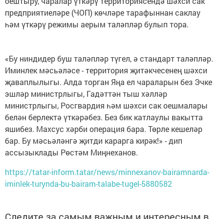
оештыру, чаралар үткәрү территориясендә шәхси сак
предприятиеләре (ЧОП) көчләре тарафыннан саклау
һәм үткәрү режимы аерым таләпләр булып тора.
«Бу ниндидер буш таләпләр түгел, ә стандарт таләпләр.
Иминлек мәсьәләсе - территория җитәкчесенең шәхси
җаваплылыгы. Алда торган Яңа ел чараларын без Эчке
эшләр министрлыгы, Гадәттән тыш хәлләр
министрлыгы, Росгвардия һәм шәхси сак оешмалары
белән берлектә үткәрәбез. Без бик катлаулы вакытта
яшибез. Махсус хәрби операция бара. Төрле кешеләр
бар. Бу мәсьәләнгә җитди карарга кирәк!» - дип
ассызыклады Рөстәм Миңнеханов.
https://tatar-inform.tatar/news/minnexanov-bairamnarda-
iminlek-turynda-bu-bairam-talabe-tugel-5880582
Следите за самым важным и интересным в