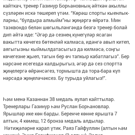
кайткач, тренер Газинур Борһановның әйткән акыллы
сүзләрен искә төшереп үтәм. “Көрәш спорты кыенлык-
ларны, “булдыра алмыйм”ны җиңәргә өйрәтә. Мин
таэквондо белән шөгыльләнгәндә безгә тренер болай
дип әйтә иде: “Әгәр дә сезнең күнегүләр ясаган
вакытта көчегез бөтенләй калмаса, идәнгә авып китеп,
аягыгызны кыймылдатасыгыз да килмәсә, соңгы
көчегезне җыеп, тагын бер өч тапкыр кабатлагыз”. Бер
нәрсәне исегездә калдырыгыз, әгәр дә сез спортта
җиңелергә өйрәнсәгез, тормышта да тора-бара күп
нәрсәдә җиңеләчәксез. Бу турыда уйлагыз!”.
Һәм менә Казаннан 38 медаль яулап кайттылар.
Тренерлары Газинур һәм Руслан Борһановлар.
Ярышлар ике көн барды. Беренче көнне ярышта 7
алтын, 4 көмеш, 12 бронза медаль алдылар.
Нәтиҗәләрне карап үтик. Раяз Гайфуллин (алтын һәм