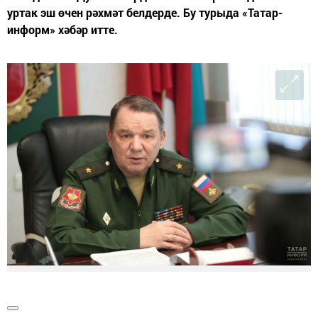
уртак эш өчен рәхмәт белдерде. Бу турыда «Татар-
информ» хәбәр итте.