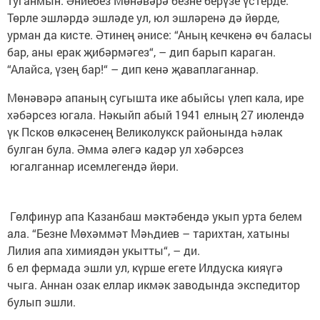
туганмын. Әниебез Мөнәвәрә безне берүзе үстерде.
Төрле эшләрдә эшләде ул, юл эшләренә дә йөрде,
урман да кисте. Әтинең әнисе: “Аның кечкенә өч баласы
бар, аны ерак җибәрмәгез“, – дип барып караган.
“Алайса, үзең бар!“ – дип кенә җаваплаганнар.
Мөнәвәрә апаның сугышта ике абыйсы үлеп кала, ире
хәбәрсез югала. Нәкыйп абый 1941 елның 27 июлендә
үк Псков өлкәсенең Великолукск районында һәлак
булган була. Әмма әлегә кадәр ул хәбәрсез
югалганнар исемлегендә йөри.
Гөлфинур апа Казанбаш мәктәбендә укып урта белем
ала. “Безне Мөхәммәт Мәһдиев – тарихтан, хатыны
Лилия апа химиядән укытты“, – ди.
6 ел фермада эшли ул, күрше егете Илдуска кияүгә
чыга. Аннан озак еллар икмәк заводында экспедитор
булып эшли.