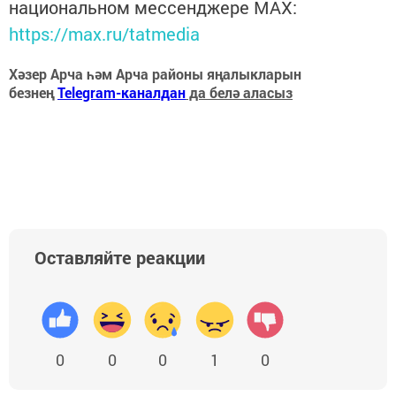
национальном мессенджере MАХ:
https://max.ru/tatmedia
Хәзер Арча һәм Арча районы яңалыкларын
безнең
Telegram-каналдан
да белә аласыз
Оставляйте реакции
0
0
0
1
0