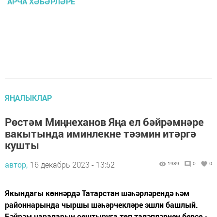
АРЧА ХӘБӘРЛӘРЕ
ЯҢАЛЫКЛАР
Рөстәм Миңнеханов Яңа ел бәйрәмнәре
вакытында иминлекне тәэмин итәргә
кушты
автор,
16 декабрь 2023 - 13:52
1989
0
0
Якындагы көннәрдә Татарстан шәһәрләрендә һәм
районнарында чыршы шәһәрчекләре эшли башлый.
Бәйрәм чараларын оештыруга төп таләпләрнең берсе -