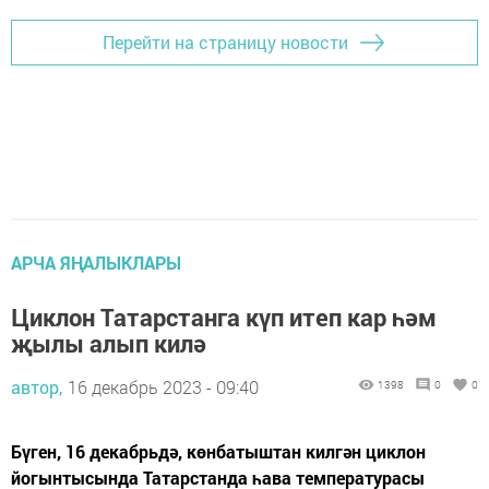
Перейти на страницу новости
АРЧА ЯҢАЛЫКЛАРЫ
Циклон Татарстанга күп итеп кар һәм
җылы алып килә
автор,
16 декабрь 2023 - 09:40
1398
0
0
Бүген, 16 декабрьдә, көнбатыштан килгән циклон
йогынтысында Татарстанда һава температурасы