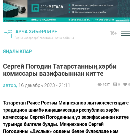
АРЧА ХӘБӘРЛӘРЕ
16+
"Арча хәбәрләре" газетасы - Арча районы
ЯҢАЛЫКЛАР
Сергей Погодин Татарстанның хәрби
комиссары вазифасыннан китте
автор,
16 декабрь 2023 - 21:11
1637
0
0
Татарстан Рәисе Рөстәм Миңнеханов җитәкчелегендәге
традицион шимбә киңәшмәсендә республика хәрби
комиссары Сергей Погодинның үз вазифасыннан китүе
турында билгеле булды. Миңнеханов Сергей
Погодинны «Дуслык» ордены белән бүләкләде һәм