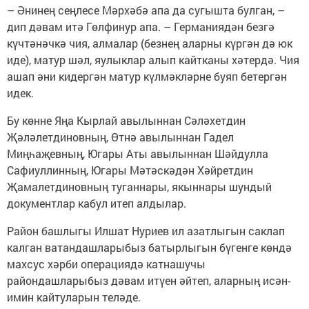
– Әнинең сеңлесе Мәрхәбә апа да сугышта булган, –
дип дәвам итә Гөлфинур апа. – Германиядән безгә
күчтәнәчкә чия, алмалар (безнең аларны күргән дә юк
иде), матур шәл, яулыклар алып кайтканы хәтердә. Чия
ашап әни кидергән матур күлмәкләрне буяп бетергән
идек.
Бу көнне Яңа Кырлай авылыннан Сәләхетдин
Җәләлетдиновның, Өтнә авылыннан Гадел
Миңһаҗевның, Югары Аты авылыннан Шәйдулла
Сафиуллинның, Югары Мәтәскәдән Хәйретдин
Җамалетдиновның туганнары, якыннары шундый
документлар кабул итеп алдылар.
Район башлыгы Илшат Нуриев ил азатлыгын саклап
калган ватандашларыбыз батырлыгын бүгенге көндә
махсус хәрби операциядә катнашучы
райондашларыбыз дәвам итүен әйтеп, аларның исән-
имин кайтуларын теләде.