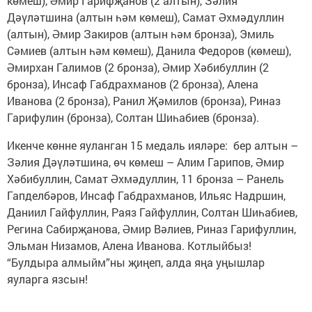
көмеш), Әмир Гарифҗанов (2 алтын), Зәлия
Дәүләтшина (алтын һәм көмеш), Самат Әхмәдуллин
(алтын), Әмир Закиров (алтын һәм бронза), Эмиль
Сәмиев (алтын һәм көмеш), Данила Федоров (көмеш),
Әмирхан Галимов (2 бронза), Әмир Хәбибуллин (2
бронза), Инсаф Габдрахманов (2 бронза), Алена
Иванова (2 бронза), Ранил Җәмилов (бронза), Риназ
Гарифулин (бронза), Солтан Шиһабиев (бронза).
Икенче көнне яуланган 15 медаль ияләре: бер алтын –
Зәлия Дәүләтшина, өч көмеш – Алим Гарипов, Әмир
Хәбибуллин, Самат Әхмәдуллин, 11 бронза – Ранель
Гапделбәров, Инсаф Габдрахманов, Ильяс Надршин,
Даниил Гайфуллин, Раяз Гайфуллин, Солтан Шиһабиев,
Регина Сабирҗанова, Әмир Вәлиев, Риназ Гарифуллин,
Эльман Низамов, Алена Иванова. Котлыйбыз!
“Булдыра алмыйм”ны җиңеп, алда яңа уңышлар
яуларга язсын!