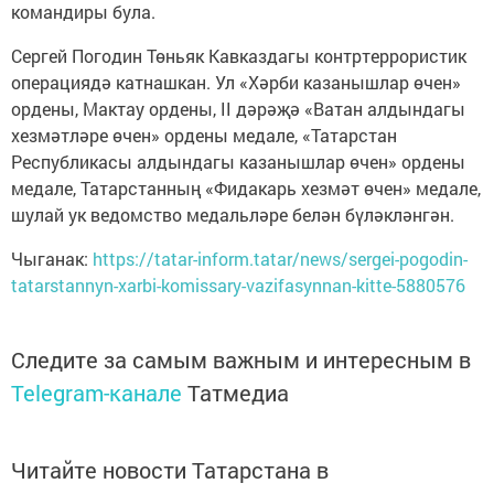
командиры була.
Сергей Погодин Төньяк Кавказдагы контртеррористик
операциядә катнашкан. Ул «Хәрби казанышлар өчен»
ордены, Мактау ордены, II дәрәҗә «Ватан алдындагы
хезмәтләре өчен» ордены медале, «Татарстан
Республикасы алдындагы казанышлар өчен» ордены
медале, Татарстанның «Фидакарь хезмәт өчен» медале,
шулай ук ведомство медальләре белән бүләкләнгән.
Чыганак:
https://tatar-inform.tatar/news/sergei-pogodin-
tatarstannyn-xarbi-komissary-vazifasynnan-kitte-5880576
Следите за самым важным и интересным в
Telegram-канале
Татмедиа
Читайте новости Татарстана в