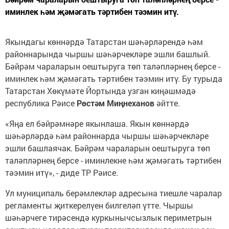
иминлек һәм җәмәгать тәртибен тәэмин итү.
Якындагы көннәрдә Татарстан шәһәрләрендә һәм
районнарында чыршы шәһәрчекләре эшли башлый.
Бәйрәм чараларын оештыруга төп таләпләрнең берсе -
иминлек һәм җәмәгать тәртибен тәэмин итү. Бу турыда
Татарстан Хөкүмәте Йортында узган киңәшмәдә
республика Рәисе
Рөстәм Миңнеханов
әйтте.
«Яңа ел бәйрәмнәре якынлаша. Якын көннәрдә
шәһәрләрдә һәм районнарда чыршы шәһәрчекләре
эшли башлаячак. Бәйрәм чараларын оештыруга төп
таләпләрнең берсе - иминлекне һәм җәмәгать тәртибен
тәэмин итү», - диде ТР Рәисе.
Ул муниципаль берәмлекләр адресына тиешле чаралар
регламенты җиткерелүен билгеләп үтте. Чыршы
шәһәрчеге тирәсендә куркынычсызлык периметрын