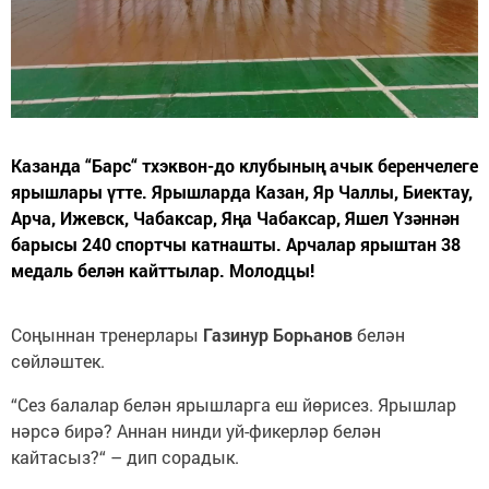
Казанда “Барс“ тхэквон-до клубының ачык беренчелеге
ярышлары үтте. Ярышларда Казан, Яр Чаллы, Биектау,
Арча, Ижевск, Чабаксар, Яңа Чабаксар, Яшел Үзәннән
барысы 240 спортчы катнашты. Арчалар ярыштан 38
медаль белән кайттылар. Молодцы!
Соңыннан тренерлары
Газинур Борһанов
белән
сөйләштек.
“Сез балалар белән ярышларга еш йөрисез. Ярышлар
нәрсә бирә? Аннан нинди уй-фикерләр белән
кайтасыз?“ – дип сорадык.