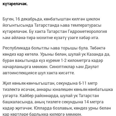
күтәреләчәк.
Бүген, 16 декабрьдә, көнбатыштан килгән циклон
йогынтысында Татарстанда һава температурасы
күтәреләчәк. Бу хакта Татарстан Гидрометеорология
һәм әйләнә-тирә мохитне күзәтү үзәге хәбәр итә.
Республикада болытлы һава торышы була. Төбәктә
көндез кар көтелә. Урыны белән, шулай ук Казанда да,
буран вакытында күз күреме 1-2 километрга кадәр
начарланырга мөмкин. Синоптиклар һәм Дәүләт
автоинспекциясе шул хакта кисәтте.
Җил көньяк-көнчыгыштан, секундына 6-11 метр
тизлектә исәчәк, аннары юнәлешен көньяк-көнбатышка
үзгәртә. Кайбер районнарда, шулай ук Татарстан
башкаласында, аның тизлеге секундына 14 метрга
кадәр җитәчәк. Юлларда бозлавык, көндез урны белән
кар көртләре барлыкка килергә мөмкин.