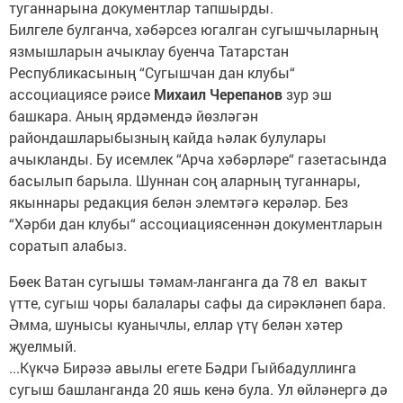
туганнарына документлар тапшырды.
Билгеле булганча, хәбәрсез югалган сугышчыларның
язмышларын ачыклау буенча Татарстан
Республикасының “Сугышчан дан клубы“
ассоциациясе рәисе
Михаил Черепанов
зур эш
башкара. Аның ярдәмендә йөзләгән
райондашларыбызның кайда һәлак булулары
ачыкланды. Бу исемлек “Арча хәбәрләре“ газетасында
басылып барыла. Шуннан соң аларның туганнары,
якыннары редакция белән элемтәгә керәләр. Без
“Хәрби дан клубы“ ассоциациясеннән документларын
соратып алабыз.
Бөек Ватан сугышы тәмам-ланганга да 78 ел вакыт
үтте, сугыш чоры балалары сафы да сирәкләнеп бара.
Әмма, шунысы куанычлы, еллар үтү белән хәтер
җуелмый.
...Күкчә Бирәзә авылы егете Бәдри Гыйбадуллинга
сугыш башланганда 20 яшь кенә була. Ул өйләнергә дә