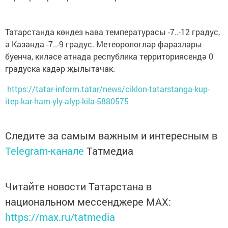
Татарстанда көндез һава температурасы -7..-12 градус,
ә Казанда -7..-9 градус. Метеорологлар фаразлары
буенча, киләсе атнада республика территориясендә 0
градуска кадәр җылытачак.
https://tatar-inform.tatar/news/ciklon-tatarstanga-kup-
itep-kar-ham-yly-alyp-kila-5880575
Следите за самым важным и интересным в
Telegram-канале
Татмедиа
Читайте новости Татарстана в
национальном мессенджере MАХ:
https://max.ru/tatmedia