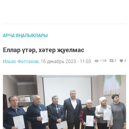
АРЧА ЯҢАЛЫКЛАРЫ
Еллар үтәр, хәтер җуелмас
Ильяс Фәттахов,
16 декабрь 2023 - 11:03
1128
0
0