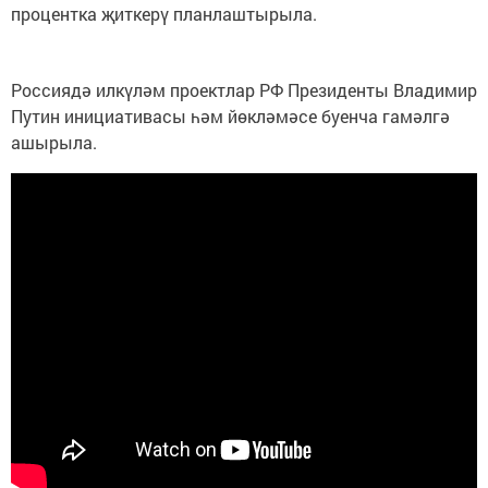
процентка җиткерү планлаштырыла.
Россиядә илкүләм проектлар РФ Президенты Владимир
Путин инициативасы һәм йөкләмәсе буенча гамәлгә
ашырыла.