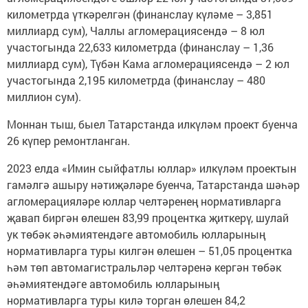
километрда үткәрелгән (финанслау күләме – 3,851
миллиард сум), Чаллы агломерациясендә – 8 юл
участогында 22,633 километрда (финанслау – 1,36
миллиард сум), Түбән Кама агломерациясендә – 2 юл
участогында 2,195 километрда (финанслау – 480
миллион сум).
Моннан тыш, быел Татарстанда илкүләм проект буенча
26 күпер ремонтланган.
2023 елда «Имин сыйфатлы юллар» илкүләм проектын
гамәлгә ашыру нәтиҗәләре буенча, Татарстанда шәһәр
агломерацияләре юллар челтәренең нормативларга
җавап биргән өлешен 83,99 процентка җиткерү, шулай
ук төбәк әһәмиятендәге автомобиль юлларының
нормативларга туры килгән өлешен – 51,05 процентка
һәм төп автомагистральләр челтәренә кергән төбәк
әһәмиятендәге автомобиль юлларының
нормативларга туры килә торган өлешен 84,2