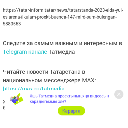
https://tatar-inform.tatar/news/tatarstanda-2023-elda-yul-
eslarena-ilkulam-proekt-buenca-147-mlrd-sum-bulengan-
5880563
Следите за самым важным и интересным в
Telegram-канале
Татмедиа
Читайте новости Татарстана в
национальном мессенджере MАХ:
https://max.ru/tatmedia
Яшь Татмедиа проектының яңа видеосын
Хәзер Арча һәм Арча районы яңалыкларын
карадыгызмы әле?
безнең
Telegram-каналдан
да белә аласыз
Карарга