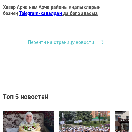
Хәзер Арча һәм Арча районы яңалыкларын
безнең
Telegram-каналдан
да белә аласыз
Перейти на страницу новости
Топ 5 новостей