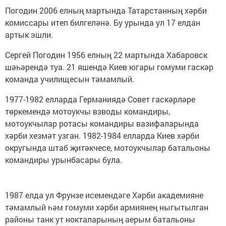
Погодин 2006 елның мартында Татарстанның хәрби
комиссары итеп билгеләнә. Бу урында ул 17 елдан
артык эшли.
Сергей Погодин 1956 елның 22 мартында Хабаровск
шәһәрендә туа. 21 яшендә Киев югары гомуми гаскәр
команда училищесын тәмамлый.
1977-1982 елларда Германиядә Совет гаскәрләре
төркемендә мотоукчы взводы командиры,
мотоукчылар ротасы командиры вазифаларында
хәрби хезмәт узган. 1982-1984 елларда Киев хәрби
округында штаб җитәкчесе, мотоукчылар батальоны
командиры урынбасары була.
1987 елда ул Фрунзе исемендәге Хәрби академияне
тәмамлый һәм гомуми хәрби армиянең ныгытылган
районы танк ут нокталарының аерым батальоны