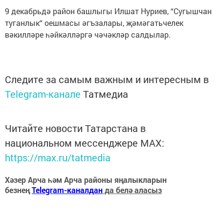
9 декабрьдә район башлыгы Илшат Нуриев, “Сугышчан
туганлык“ оешмасы әгъзалары, җәмәгатьчелек
вәкилләре һәйкәлләргә чәчәкләр салдылар.
Следите за самым важным и интересным в
Telegram-канале
Татмедиа
Читайте новости Татарстана в
национальном мессенджере MАХ:
https://max.ru/tatmedia
Хәзер Арча һәм Арча районы яңалыкларын
безнең
Telegram-каналдан
да белә аласыз