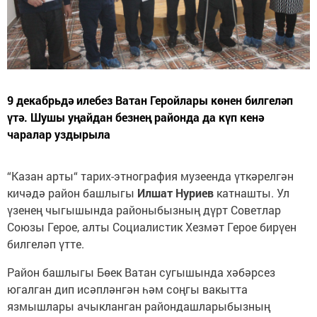
9 декабрьдә илебез Ватан Геройлары көнен билгеләп
үтә. Шушы уңайдан безнең районда да күп кенә
чаралар уздырыла
“Казан арты“ тарих-этнография музеенда үткәрелгән
кичәдә район башлыгы
Илшат Нуриев
катнашты. Ул
үзенең чыгышында районыбызның дүрт Советлар
Союзы Герое, алты Социалистик Хезмәт Герое бирүен
билгеләп үтте.
Район башлыгы Бөек Ватан сугышында хәбәрсез
югалган дип исәпләнгән һәм соңгы вакытта
язмышлары ачыкланган райондашларыбызның