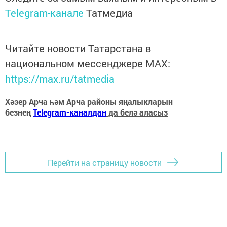
Telegram-канале
Татмедиа
Читайте новости Татарстана в
национальном мессенджере MАХ:
https://max.ru/tatmedia
Хәзер Арча һәм Арча районы яңалыкларын
безнең
Telegram-каналдан
да белә аласыз
Перейти на страницу новости