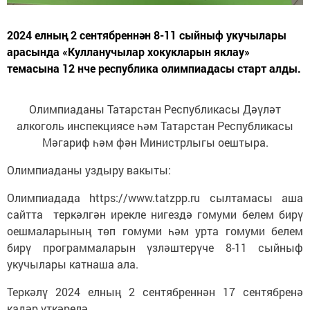
2024 елның 2 сентябреннән 8-11 сыйныф укучылары
арасында «Кулланучылар хокукларын яклау»
темасына 12 нче республика олимпиадасы старт алды.
Олимпиаданы Татарстан Республикасы Дәүләт
алкоголь инспекциясе һәм Татарстан Республикасы
Мәгариф һәм фән Министрлыгы оештыра.
Олимпиаданы уздыру вакыты:
Олимпиадада https://www.tatzpp.ru сылтамасы аша
сайтта теркәлгән ирекле нигездә гомуми белем бирү
оешмаларының төп гомуми һәм урта гомуми белем
бирү программаларын үзләштерүче 8-11 сыйныф
укучылары катнаша ала.
Теркәлү 2024 елның 2 сентябреннән 17 сентябренә
кадәр үткәрелә.