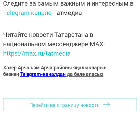
Следите за самым важным и интересным в
Telegram-канале
Татмедиа
Читайте новости Татарстана в
национальном мессенджере MАХ:
https://max.ru/tatmedia
Хәзер Арча һәм Арча районы яңалыкларын
безнең
Telegram-каналдан
да белә аласыз
Перейти на страницу новости