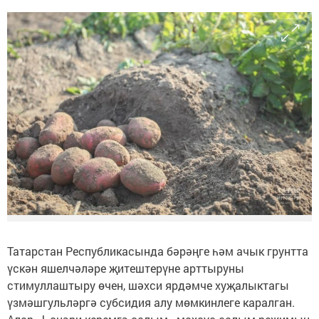
Татарстан Республикасында бәрәңге һәм ачык грунтта
үскән яшелчәләре җитештерүне арттыруны
стимуллаштыру өчен, шәхси ярдәмче хуҗалыктагы
үзмәшгульләргә субсидия алу мөмкинлеге каралган.