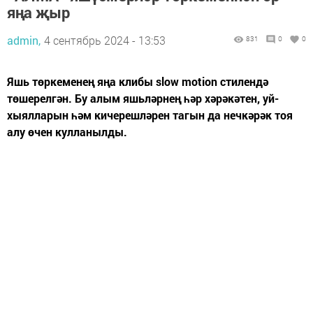
яңа җыр
admin,
4 сентябрь 2024 - 13:53
831
0
0
Яшь төркеменең яңа клибы slow motion стилендә
төшерелгән. Бу алым яшьләрнең һәр хәрәкәтен, уй-
хыялларын һәм кичерешләрен тагын да нечкәрәк тоя
алу өчен кулланылды.