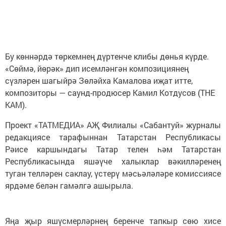
Бу көннәрдә төркемнең дүртенче клибы дөнья күрде.
«Сөймә, йөрәк» дип исемләнгән композициянең
сүзләрен шагыйрә Зөләйха Камалова иҗат итте,
композиторы — саунд-продюсер Камил Котдусов (THE
KAM).
Проект «ТАТМЕДИА» АҖ Филиалы «Сабантуй» журналы
редакциясе тарафыннан Татарстан Республикасы
Рәисе каршындагы Татар телен һәм Татарстан
Республикасында яшәүче халыклар вәкилләренең
туган телләрен саклау, үстерү мәсьәләләре комиссиясе
ярдәме белән гамәлгә ашырыла.
Яңа җыр яшүсмерләрнең беренче тапкыр сөю хисе