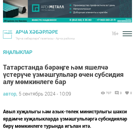
АРЧА ХӘБӘРЛӘРЕ
16+
"Арча хәбәрләре" газетасы - Арча районы
ЯҢАЛЫКЛАР
Татарстанда бәрәңге һәм яшелчә
үстерүче үзмәшгульләр өчен субсидия
алу мөмкинлеге бар
автор,
5 сентябрь 2024 - 10:09
707
0
0
Авыл хуҗалыгы һәм азык-төлек министрлыгы шәхси
ярдәмче хуҗалыкларда үзмәшгульләргә субсидияләр
бирү мөмкинлеге турында игълан итә.