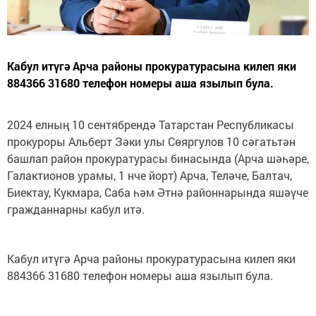
Кабул итүгә Арча районы прокуратурасына килеп яки
884366 31680 телефон номеры аша язылып була.
2024 елның 10 сентябрендә Татарстан Республикасы
прокуроры Альберт Зәки улы Сөяргулов 10 сәгатьтән
башлап район прокуратурасы бинасында (Арча шәһәре,
Галактионов урамы, 1 нче йорт) Арча, Теләче, Балтач,
Биектау, Кукмара, Саба һәм Әтнә районнарында яшәүче
гражданнарны кабул итә.
Кабул итүгә Арча районы прокуратурасына килеп яки
884366 31680 телефон номеры аша язылып була.