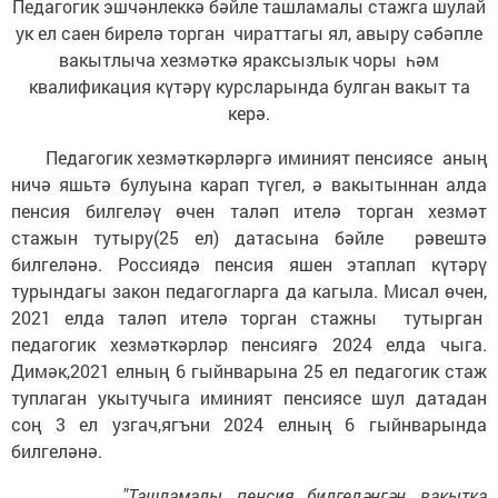
Педагогик эшчәнлеккә бәйле ташламалы стажга шулай
ук ел саен бирелә торган чираттагы ял, авыру сәбәпле
вакытлыча хезмәткә яраксызлык чоры һәм
квалификация күтәрү курсларында булган вакыт та
керә.
Педагогик хезмәткәрләргә иминият пенсиясе аның
ничә яшьтә булуына карап түгел, ә вакытыннан алда
пенсия билгеләү өчен таләп ителә торган хезмәт
стажын тутыру(25 ел) датасына бәйле рәвештә
билгеләнә. Россиядә пенсия яшен этаплап күтәрү
турындагы закон педагогларга да кагыла. Мисал өчен,
2021 елда таләп ителә торган стажны тутырган
педагогик хезмәткәрләр пенсиягә 2024 елда чыга.
Димәк,2021 елның 6 гыйнварына 25 ел педагогик стаж
туплаган укытучыга иминият пенсиясе шул датадан
соң 3 ел узгач,ягъни 2024 елның 6 гыйнварында
билгеләнә.
"Ташламалы пенсия билгеләнгән вакытка