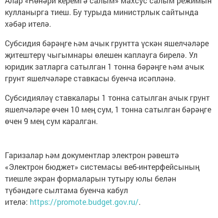
Алар «Һөнәри керемгә салым» махсус салым режимын
кулланырга тиеш. Бу турыда министрлык сайтында
хәбәр ителә.
Субсидия бәрәңге һәм ачык грунтта үскән яшелчәләре
җитештерү чыгымнары өлешен каплауга бирелә. Ул
юридик затларга сатылган 1 тонна бәрәңге һәм ачык
грунт яшелчәләре ставкасы буенча исәпләнә.
Субсидияләү ставкалары 1 тонна сатылган ачык грунт
яшелчәләре өчен 10 мең сум, 1 тонна сатылган бәрәңге
өчен 9 мең сум каралган.
Гаризалар һәм документлар электрон рәвештә
«Электрон бюджет» системасы веб-интерфейсының
тиешле экран формаларын тутыру юлы белән
түбәндәге сылтама буенча кабул
ителә:
https://promote.budget.gov.ru/
.