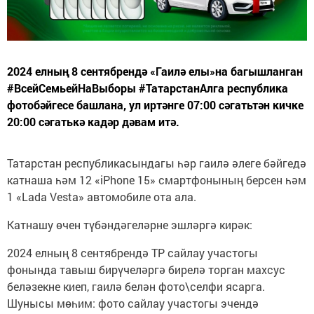
2024 елның 8 сентябрендә «Гаилә елы»на багышланган
#ВсейСемьейНаВыборы #ТатарстанАлга республика
фотобәйгесе башлана, ул иртәнге 07:00 сәгатьтән кичке
20:00 сәгатькә кадәр дәвам итә.
Татарстан республикасындагы һәр гаилә әлеге бәйгедә
катнаша һәм 12 «iPhone 15» смартфонының берсен һәм
1 «Lada Vesta» автомобиле ота ала.
Катнашу өчен түбәндәгеләрне эшләргә кирәк:
2024 елның 8 сентябрендә ТР сайлау участогы
фонында тавыш бирүчеләргә бирелә торган махсус
беләзекне киеп, гаилә белән фото\селфи ясарга.
Шунысы мөһим: фото сайлау участогы эчендә