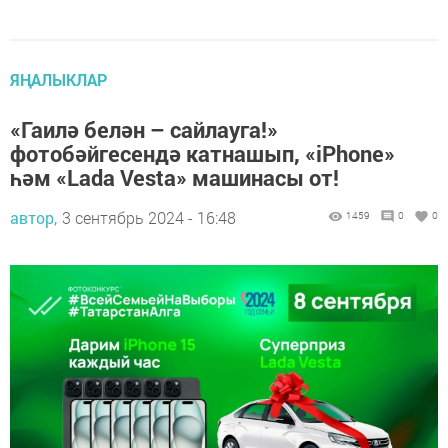
ЯҢАЛЫКЛАР
«Гаилә белән – сайлауга!»
фотобәйгесендә катнашып, «iPhone»
һәм «Lada Vesta» машинасы от!
автор,
3 сентябрь 2024 - 16:48
1459
0
0