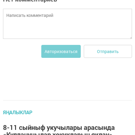
Отправить
Авторизоваться
ЯҢАЛЫКЛАР
8-11 сыйныф укучылары арасында
«Кулланучылар хокукларын яклау»