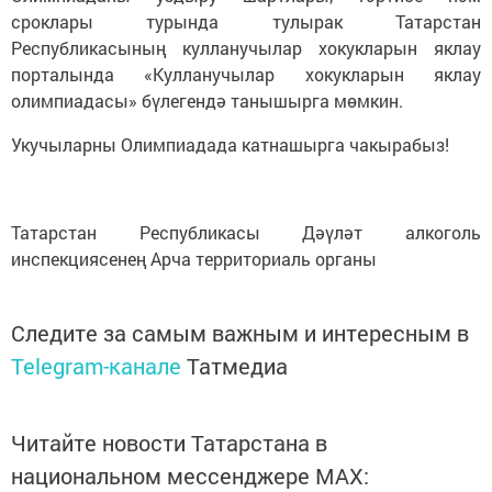
сроклары турында тулырак Татарстан
Республикасының кулланучылар хокукларын яклау
порталында «Кулланучылар хокукларын яклау
олимпиадасы» бүлегендә танышырга мөмкин.
Укучыларны Олимпиадада катнашырга чакырабыз!
Татарстан Республикасы Дәүләт алкоголь
инспекциясенең Арча территориаль органы
Следите за самым важным и интересным в
Telegram-канале
Татмедиа
Читайте новости Татарстана в
национальном мессенджере MАХ: