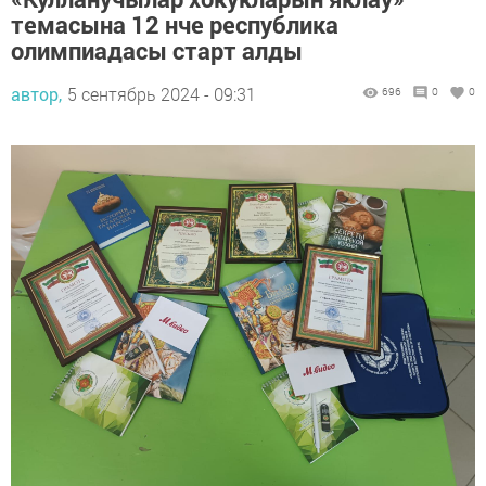
темасына 12 нче республика
олимпиадасы старт алды
автор,
5 сентябрь 2024 - 09:31
696
0
0