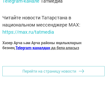
Telegram-канале
Татмедиа
Читайте новости Татарстана в
национальном мессенджере MАХ:
https://max.ru/tatmedia
Хәзер Арча һәм Арча районы яңалыкларын
безнең
Telegram-каналдан
да белә аласыз
Перейти на страницу новости