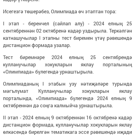
Исегезгә төшерәбез, Олимпиада өч этаптан тора:
I этап - беренчел (сайлап алу) - 2024 елның 25
сентябреннән 02 октябренә кадәр уздырыла. Теркәлгән
катнашучылар I этапны тест биремен үтәү рәвешендә
дистанцион формада узалар.
Тест биремнәре 2024 елның 25 сентябрендә
кулланучылар хокукларын яклау порталының
«Олимпиада» бүлегендә урнаштырыла.
Олимпиаданың I этабын узу нәтиҗәләре турында
мәгълүмат Кулланучылар хокукларын яклау
порталында, «Олимпиада» бүлегендә 2024 елның 9
октябреннән дә соңга калмыйча урнаштырыла.
II этап - 2024 елның 9 октябреннән 16 октябренә кадәр
дистанцион формада, кулланучылар хокукларын яклау
өлкәсендә бирелгән тематикага эссе рәвешендә иҗади