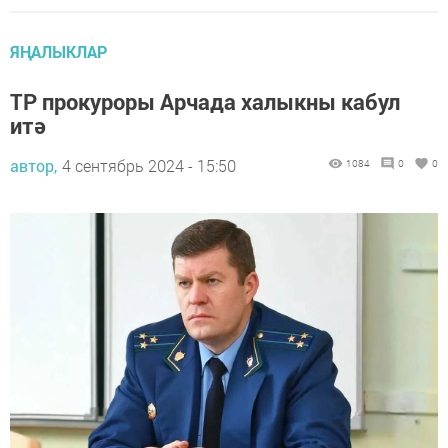
ЯҢАЛЫКЛАР
ТР прокуроры Арчада халыкны кабул
итә
автор,
4 сентябрь 2024 - 15:50
1084
0
0