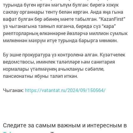
турында бүген иртән мәгълүм булган: бирегә хокук
саклау органнары тентү белән кергән. Анда яңа гына
вафат булган бер әбинең мәете табылган. “KazanFirst”
үз чыганагына таянып язганча, биредә сүз “кара”
риелторларның өлкәннәрне йөзләрчә миллион сумлык
милкеннән мәхрүм итүе турында барырга мөмкин.
Бу эшне прокуратура үз контроленә алган. Күзәтчелек
ведомствосы, иминлек таләпләре һәм санитария
нормалары үтәлмәүнең ачыклануы сәбәпле,
пансионатны ябуны таләп иткән.
Чыганак:
https://vatantat.ru/2024/09/150564/
Следите за самым важным и интересным в