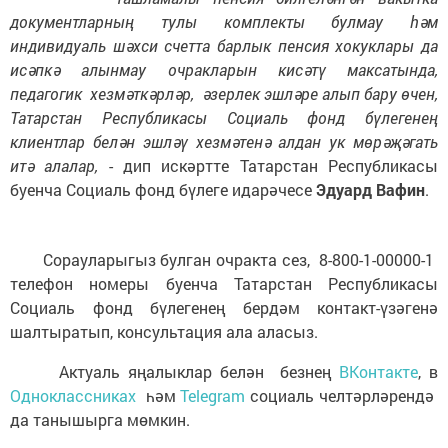
документларның тулы комплекты булмау һәм
индивидуаль шәхси счетта барлык пенсия хокуклары да
исәпкә алынмау очракларын кисәтү максатында,
педагогик хезмәткәрләр, әзерлек эшләре алып бару өчен,
Татарстан Республикасы Социаль фонд бүлегенең
клиентлар белән эшләү хезмәтенә алдан ук мөрәҗәгать
итә алалар,
- дип искәртте Татарстан Республикасы
буенча Социаль фонд бүлеге идарәчесе
Эдуард Вафин
.
Сорауларыгыз булган очракта сез, 8-800-1-00000-1
телефон номеры буенча Татарстан Республикасы
Социаль фонд бүлегенең бердәм контакт-үзәгенә
шалтыратып, консультация ала аласыз.
Актуаль яңалыклар белән безнең
ВКонтакте
, в
Одноклассниках
һәм
Telegram
социаль челтәрләрендә
да танышырга мөмкин.