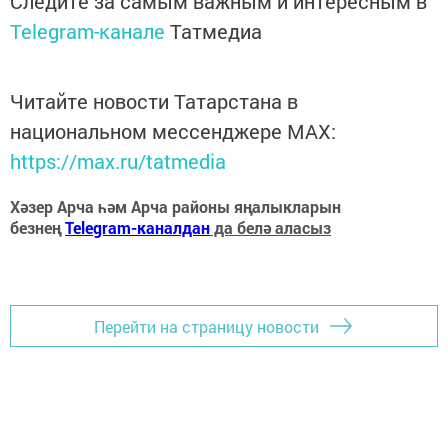
Следите за самым важным и интересным в
Telegram-канале
Татмедиа
Читайте новости Татарстана в
национальном мессенджере MАХ:
https://max.ru/tatmedia
Хәзер Арча һәм Арча районы яңалыкларын
безнең
Telegram-каналдан
да белә аласыз
Перейти на страницу новости