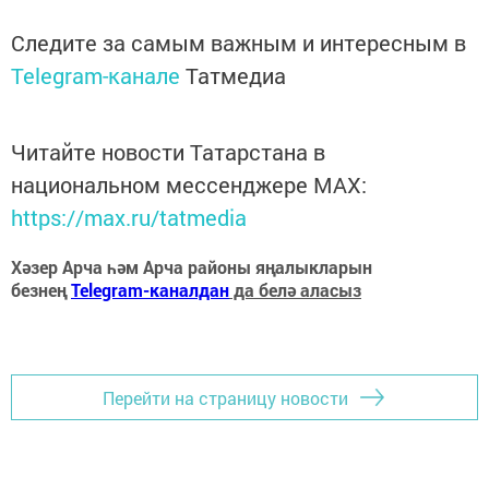
Следите за самым важным и интересным в
Telegram-канале
Татмедиа
Читайте новости Татарстана в
национальном мессенджере MАХ:
https://max.ru/tatmedia
Хәзер Арча һәм Арча районы яңалыкларын
безнең
Telegram-каналдан
да белә аласыз
Перейти на страницу новости