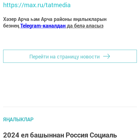
https://max.ru/tatmedia
Хәзер Арча һәм Арча районы яңалыкларын
безнең
Telegram-каналдан
да белә аласыз
Перейти на страницу новости
ЯҢАЛЫКЛАР
2024 ел башыннан Россия Социаль