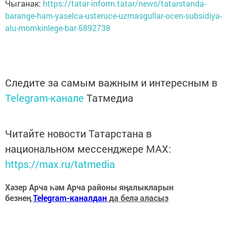
Чыганак:
https://tatar-inform.tatar/news/tatarstanda-
barange-ham-yaselca-usteruce-uzmasgullar-ocen-subsidiya-
alu-momkinlege-bar-5892738
Следите за самым важным и интересным в
Telegram-канале
Татмедиа
Читайте новости Татарстана в
национальном мессенджере MАХ:
https://max.ru/tatmedia
Хәзер Арча һәм Арча районы яңалыкларын
безнең
Telegram-каналдан
да белә аласыз