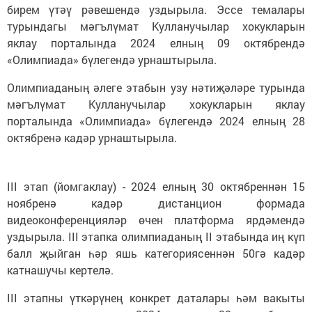
бирем үтәү рәвешендә уздырыла. Эссе темалары
турындагы мәгълүмат Кулланучылар хокукларын
яклау порталында 2024 елның 09 октябрендә
«Олимпиада» бүлегендә урнаштырыла.
Олимпиаданың әлеге этабын узу нәтиҗәләре турында
мәгълүмат Кулланучылар хокукларын яклау
порталында «Олимпиада» бүлегендә 2024 елның 28
октябренә кадәр урнаштырыла.
III этап (йомгаклау) - 2024 елның 30 октябреннән 15
ноябренә кадәр дистанцион формада
видеоконференцияләр өчен платформа ярдәмендә
уздырыла. III этапка олимпиаданың II этабында иң күп
балл җыйган һәр яшь категориясеннән 50гә кадәр
катнашучы кертелә.
III этапны үткәрүнең конкрет даталары һәм вакыты