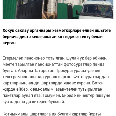
Хокук саклау органнары хезмәткәрләре өлкән яшьтәге
берничә дистә кеше яшәгән коттеджга тентү белән
кергән.
Егермеләп пенсионер тотылган, шулай ук бер әбинең
мәете табылган пансионаттан фотосурәтләр пәйда
булган. Аларны Татарстан Прокуратурасы үзенең
телеграм-каналында урнаштырган. Фотосурәтләрдән
картларның нинди шартларда яшәве күренә. Бөтен
җирдә әйбер, кием-салым, азык-төлек тутырылган
пакетлар аунап ята. Гомумән, биредә ничектер яшәүне
күз алдына да китереп булмый.
Котчыкмалы шартларга ия булган картлар йорты