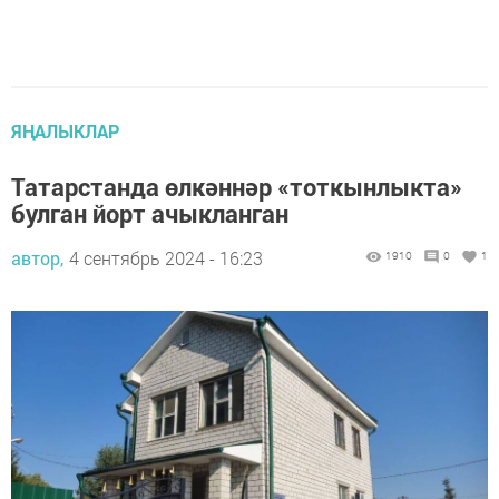
ЯҢАЛЫКЛАР
Татарстанда өлкәннәр «тоткынлыкта»
булган йорт ачыкланган
автор,
4 сентябрь 2024 - 16:23
1910
0
1