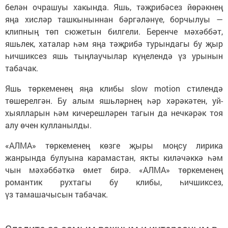
белән очрашуы хакында. Яшь, тәҗрибәсез йөрәкнең
яңа хисләр ташкыныннан бәргәләнүе, борчылуы —
клипның төп сюжетын билгели. Беренче мәхәббәт,
яшьлек, хаталар һәм яңа тәҗрибә турындагы бу җыр
һичшиксез яшь тыңлаучылар күңелендә үз урынын
табачак.
Яшь төркеменең яңа клибы slow motion стилендә
төшерелгән. Бу алым яшьләрнең һәр хәрәкәтен, уй-
хыялларын һәм кичерешләрен тагын да нечкәрәк тоя
алу өчен кулланылды.
«АЛМА» төркеменең көзге җыры моңсу лирика
жанрында булуына карамастан, якты киләчәккә һәм
чын мәхәббәткә өмет бирә. «АЛМА» төркеменең
романтик рухтагы бу клибы, һичшиксез,
үз тамашачысын табачак.