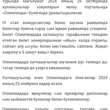
турында мәгълүмат 2024 елның 28 октябрендә
кулланучылар хокукларын яклау порталында
«Олимпиада» бүлегендә урнаштырылачак.
III этап конкурсантлар белән әңгәмә рәвешендә
билетлар буенча сорау һәм җавап рәвешендә үткәрелә.
Билет Олимпиадада катнашучы тарафыннан тәкъдим
ителгән билет номерларыннан «ябык» хәлдә очраклы
сайлап алу ысулы белән мөстәкыйль сайлана. Җавап
әзерләүгә 5 минут вакыт бирелә.
Олимпиадада катнашучылар әңгәмәне рус телендә дә,
татар телендә дә узарга мөмкиннәр.
Катнашучылар өчен Олимпиадага йомгаклар 2024
елның 25 ноябренә кадәр ясала.
Олимпиадада җиңүчеләр һәм призерлар дипломнар
һәм кыйммәтле бүләкләр белән бүләкләнәләр.
Олимпиаданы уздыру шартлары, тәртибе һәм