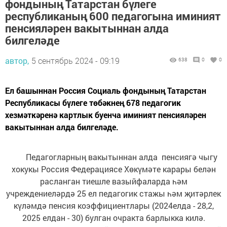
фондының Татарстан бүлеге
республиканың 600 педагогына иминият
пенсияләрен вакытыннан алда
билгеләде
автор,
5 сентябрь 2024 - 09:19
638
0
0
Ел башыннан Россия Социаль фондының Татарстан
Республикасы бүлеге төбәкнең 678 педагогик
хезмәткәренә картлык буенча иминият пенсияләрен
вакытыннан алда билгеләде.
Педагогларның вакытыннан алда пенсиягә чыгу
хокукы Россия Федерациясе Хөкүмәте карары белән
расланган тиешле вазыйфаларда һәм
учреждениеләрдә 25 ел педагогик стажы һәм җитәрлек
күләмдә пенсия коэффициентлары (2024елда - 28,2,
2025 елдан - 30) булган очракта барлыкка килә.