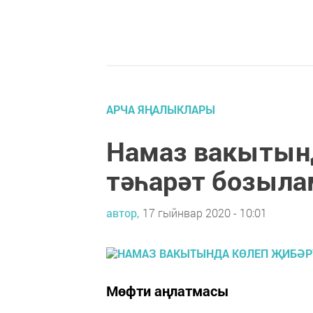
АРЧА ЯҢАЛЫКЛАРЫ
Намаз вакытын
тәһарәт бозыл
автор,
17 гыйнвар 2020 - 10:01
Мөфти аңлатмасы