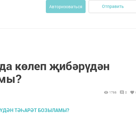
Отправить
Авторизоваться
да көлеп җибәрүдән
амы?
1766
0