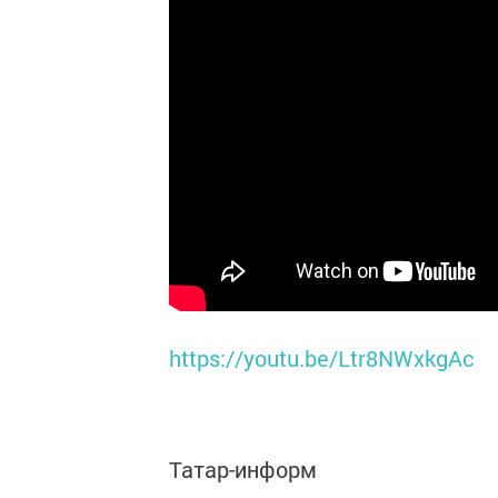
https://youtu.be/Ltr8NWxkgAc
Татар-информ