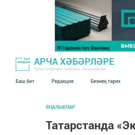
АРЧА ХӘБӘРЛӘРЕ
"Арча хәбәрләре" газетасы - Арча районы
Баш бит
Редакция
Безнең тарих
ЯҢАЛЫКЛАР
Татарстанда «Э