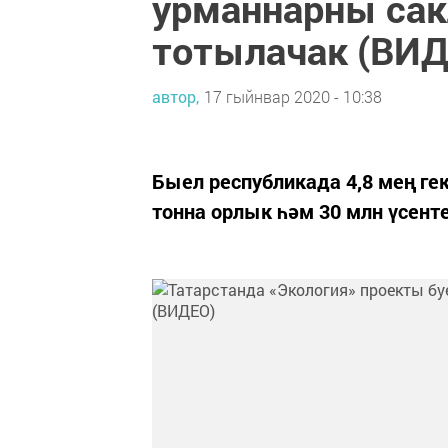
урманнарны сак
тотылачак (ВИД
автор,
17 гыйнвар 2020 - 10:38
Быел республикада 4,8 мең ге
тонна орлык һәм 30 млн үсен