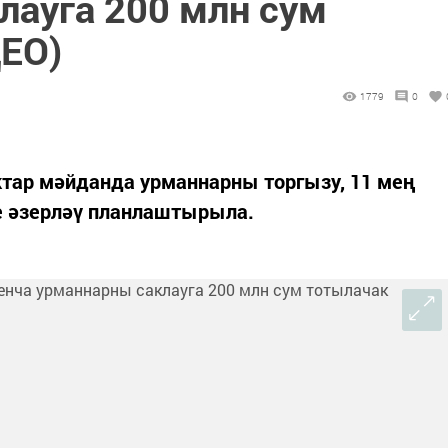
лауга 200 млн сум
ЕО)
1779
0
ктар мәйданда урманнарны торгызу, 11 мең
те әзерләү планлаштырыла.