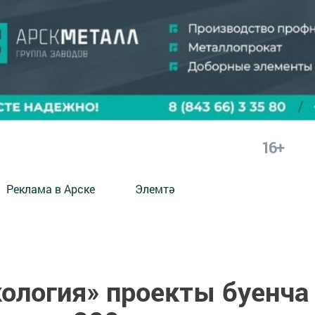
16+
Реклама в Арске
Элемтә
кология» проекты буенча