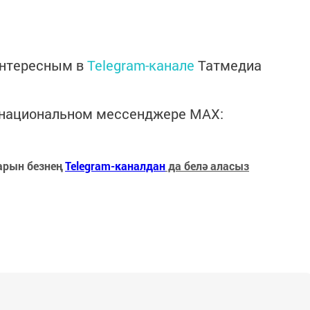
интересным в
Telegram-канале
Татмедиа
в национальном мессенджере MАХ:
арын безнең
Telegram-каналдан
да белә аласыз