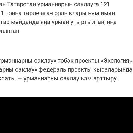
ан Татарстан урманнарын саклауга 121
11 тонна төрле агач орлыклары һәм имән
ктар мәйданда яңа урман утыртылган, яңа
лынган.
рманнарны саклау» төбәк проекты «Экология»
арны саклау» федераль проекты кысаларында
саты — урманнарны саклау һәм арттыру.