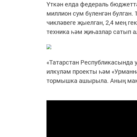
Үткән елда федераль бюджетт
миллион сум бүленгән булган. 
чикләвеге җыелган, 2,4 мең ге
техника һәм җиһазлар сатып а
«Татарстан Республикасында у
илкүләм проекты һәм «Урманн
тормышка ашырыла. Аның мак