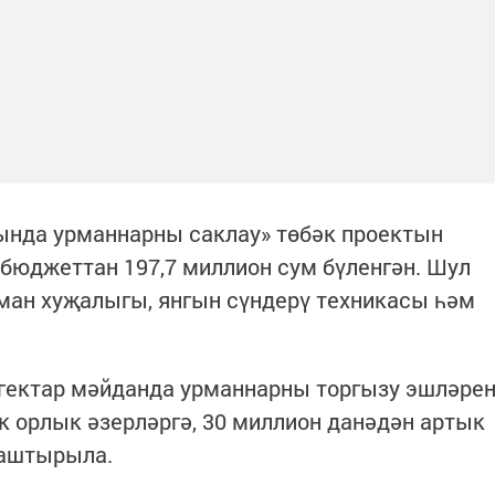
ында урманнарны саклау» төбәк проектын
бюджеттан 197,7 миллион сум бүленгән. Шул
рман хуҗалыгы, янгын сүндерү техникасы һәм
 гектар мәйданда урманнарны торгызу эшләре
к орлык әзерләргә, 30 миллион данәдән артык
лаштырыла.