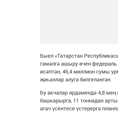
Быел «Татарстан Республикас
гамәлгә ашыру өчен федераль 
исәптән, 46,4 миллион сумы у
җиһазлар алуга билгеләнгән.
Бу акчалар ярдәмендә 4,8 мең
башкарырга, 11 тоннадан арты
агач үсентесе үстерергә план