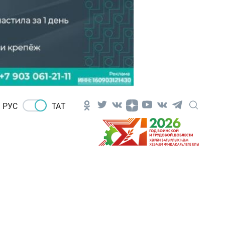
РУС
ТАТ