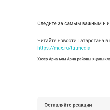
Следите за самым важным и 
Читайте новости Татарстана 
https://max.ru/tatmedia
Хәзер Арча һәм Арча районы яңалыкл
Оставляйте реакции