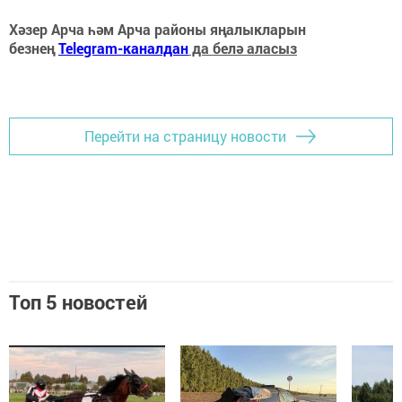
Хәзер Арча һәм Арча районы яңалыкларын
безнең
Telegram-каналдан
да белә аласыз
Перейти на страницу новости
Топ 5 новостей