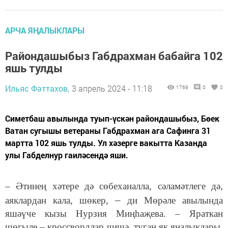
АРЧА ЯҢАЛЫКЛАРЫ
Райондашыбыз Габдрахман бабайга 102
яшь тулды
Ильяс Фәттахов,
3 апрель 2024 - 11:18
1769
0
0
Симетбаш авылында туып-үскән райондашыбыз, Бөек
Ватан сугышы ветераны Габдрахман ага Сафинга 31
мартта 102 яшь тулды. Ул хәзерге вакытта Казанда
улы Габделнур гаиләсендә яши.
– Әтинең хәтере дә сөбеханалла, сәламәтлеге дә,
–
аяклардан кала, шөкер,
ди Мөрәле авылында
яшәүче кызы Нурзия Миңһаҗева. – Яраткан
шөгыле – кроссвордлар чишә, туган як яңалыклары,