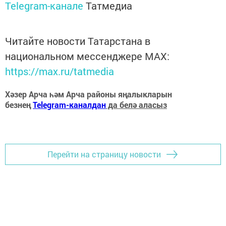
Telegram-канале
Татмедиа
Читайте новости Татарстана в
национальном мессенджере MАХ:
https://max.ru/tatmedia
Хәзер Арча һәм Арча районы яңалыкларын
безнең
Telegram-каналдан
да белә аласыз
Перейти на страницу новости