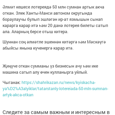
Әлмәт кешесе лотереядә 50 млн сумнан артык акча
откан. Элек Ханты-Манси автоном округында
бораулаучы булып эшләгән ир-ат язмышын сынап
карарга карар итә һәм 20 данә лотерея билеты сатып
ала. Аларның берсе отыш китерә.
Шуннан соң әлмәтле эшеннән китәргә һәм Мәскәүгә
абыйсы янына күченергә карар итә.
Җиңүче откан сумманы үз бизнесын ачу һәм ике
машина сатып алу өчен кулланырга уйлый.
Чыганак:
https://shahrikazan.ru/news/kyiskacha-
ya%D2%A3alyiklar/tatarstanly-lotereiada-50-mln-sumnan-
artyk-akca-otkan
Следите за самым важным и интересным в