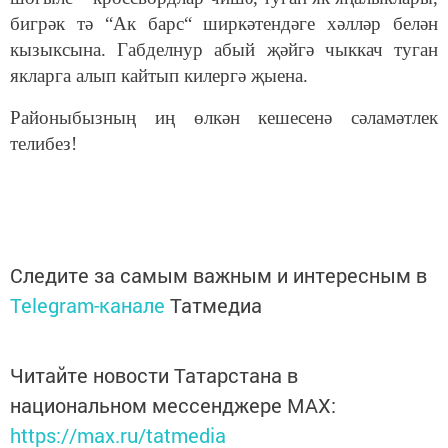
бигрәк тә “Ак барс“ ширкәтендәге хәлләр белән
кызыксына. Габделнур абый җәйгә чыккач туган
якларга алып кайтып килергә җыена.
Районыбызның иң өлкән кешесенә сәламәтлек
телибез!
Следите за самым важным и интересным в
Telegram-канале
Татмедиа
Читайте новости Татарстана в
национальном мессенджере MАХ:
https://max.ru/tatmedia