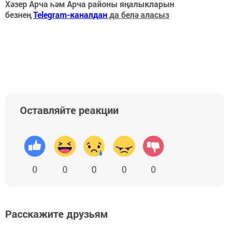
Хәзер Арча һәм Арча районы яңалыкларын
безнең
Telegram-каналдан
да белә аласыз
Оставляйте реакции
0
0
0
0
0
Расскажите друзьям