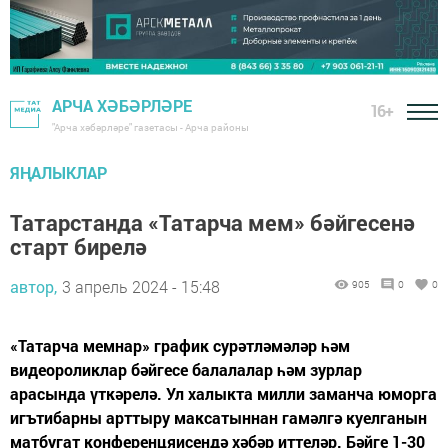
АРЧА ХӘБӘРЛӘРЕ
16+
"Арча хәбәрләре" газетасы - Арча районы
ЯҢАЛЫКЛАР
Татарстанда «Татарча мем» бәйгесенә
старт бирелә
автор,
3 апрель 2024 - 15:48
905
0
0
«Татарча мемнар» график сурәтләмәләр һәм
видеороликлар бәйгесе балалалар һәм зурлар
арасында үткәрелә. Ул халыкта милли заманча юморга
игътибарны арттыру максатыннан гамәлгә куелганын
матбугат конференцяисендә хәбәр иттеләр. Бәйге 1-30