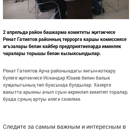
2 апрельдә район башкарма комитеты җитәкчесе
Ренат Гатиятов районның террорга каршы комиссиясе
әгъзалары белән кайбер предприятиеләрдә иминлек
чаралары торышы белән кызыксындылар.
Ренат Гатиятов Арча районындагы янгын-коткару
бүлеге җитәкчесе Искәндәр Юзаев белән балык
хуҗалыгының төп буасында булдылар. Хәзерге
вакытта арыкны ачып суын әкренләп киметеп торалар,
буада суның артуы әлегә сизелми.
Следите за самым важным и интересным в