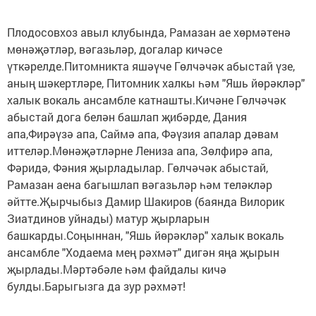
Плодосовхоз авыл клубында, Рамазан ае хөрмәтенә
мөнәҗәтләр, вәгазьләр, догалар кичәсе
үткәрелде.Питомникта яшәүче Гөлчәчәк абыстай үзе,
аның шәкертләре, Питомник халкы һәм "Яшь йөрәкләр"
халык вокаль ансамбле катнашты.Кичәне Гөлчәчәк
абыстай дога белән башлап җибәрде, Дания
апа,Фирәүзә апа, Саймә апа, Фәүзия апалар дәвам
иттеләр.Мөнәҗәтләрне Лениза апа, Зөлфирә апа,
Фәридә, Фәния җырладылар. Гөлчәчәк абыстай,
Рамазан аена багышлап вәгазьләр һәм теләкләр
әйтте.Җырчыбыз Дамир Шакиров (баянда Вилорик
Зиатдинов уйнады) матур җырларын
башкарды.Соңыннан, "Яшь йөрәкләр" халык вокаль
ансамбле "Ходаема мең рәхмәт" дигән яңа җырын
җырлады.Мәртәбәле һәм файдалы кичә
булды.Барыгызга да зур рәхмәт!