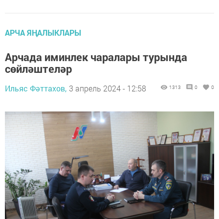
АРЧА ЯҢАЛЫКЛАРЫ
Арчада иминлек чаралары турында
сөйләштеләр
Ильяс Фәттахов,
3 апрель 2024 - 12:58
1313
0
0