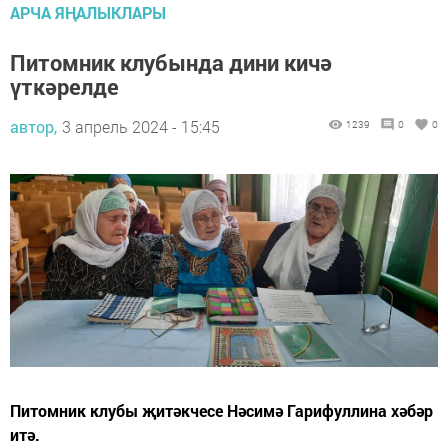
АРЧА ЯҢАЛЫКЛАРЫ
Питомник клубында дини кичә
үткәрелде
автор,
3 апрель 2024 - 15:45
1239
0
0
Питомник клубы җитәкчесе Нәсимә Гарифуллина хәбәр
итә.