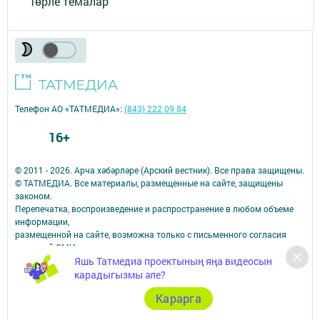
Төрле темалар
Телефон АО «ТАТМЕДИА»:
(843) 222 09 84
16+
© 2011 - 2026. Арча хәбәрләре (Арский вестник). Все права защищены.
© ТАТМЕДИА. Все материалы, размещенные на сайте, защищены
законом.
Перепечатка, воспроизведение и распространение в любом объеме
информации,
размещенной на сайте, возможна только с письменного согласия
редакций СМИ.
Яшь Татмедиа проектының яңа видеосын
При поддержке Республиканского агентства по печати и массовым
коммуникациям.
карадыгызмы әле?
Наименование СМИ: Арча хәбәрләре (Арский вестник)
Карарга
СМИ зарегистрировано Федеральной службой по надзору в сфере
связи,