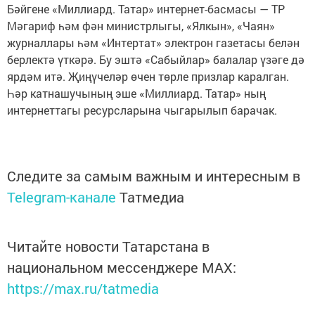
Бәйгене «Миллиард. Татар» интернет-басмасы — ТР
Мәгариф һәм фән министрлыгы, «Ялкын», «Чаян»
журналлары һәм «Интертат» электрон газетасы белән
берлектә үткәрә. Бу эштә «Сабыйлар» балалар үзәге дә
ярдәм итә. Җиңүчеләр өчен төрле призлар каралган.
Һәр катнашучының эше «Миллиард. Татар» ның
интернеттагы ресурсларына чыгарылып барачак.
Следите за самым важным и интересным в
Telegram-канале
Татмедиа
Читайте новости Татарстана в
национальном мессенджере MАХ:
https://max.ru/tatmedia