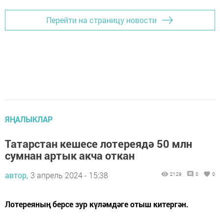
Перейти на страницу новости
ЯҢАЛЫКЛАР
Татарстан кешесе лотереядә 50 млн
сумнан артык акча откан
автор,
3 апрель 2024 - 15:38
2129
0
0
Лотереяның берсе зур күләмдәге отыш китергән.