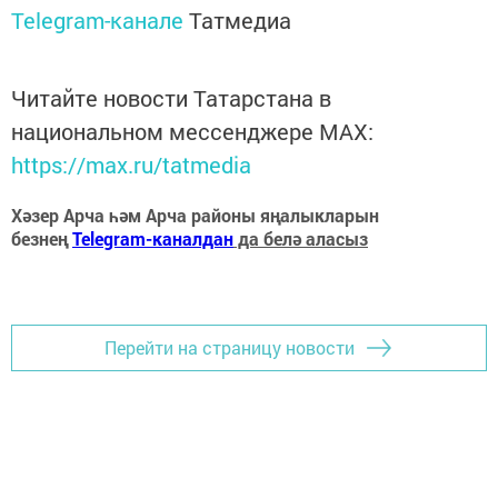
Telegram-канале
Татмедиа
Читайте новости Татарстана в
национальном мессенджере MАХ:
https://max.ru/tatmedia
Хәзер Арча һәм Арча районы яңалыкларын
безнең
Telegram-каналдан
да белә аласыз
Перейти на страницу новости