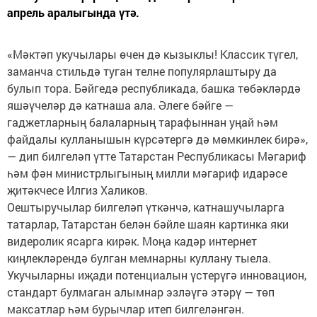
апрель аралыгында үтә.
«Мәктәп укучылары өчен дә кызыклы! Классик түгел,
заманча стильдә туган телне популярлаштыру да
булып тора. Бәйгедә республикада, башка төбәкләрдә
яшәүчеләр дә катнаша ала. Әлеге бәйге —
гаджетларның балаларның тарафыннан уңай һәм
файдалы кулланышын күрсәтергә дә мөмкинлек бирә»,
— дип билгеләп үтте Татарстан Республикасы Мәгариф
һәм фән министрлыгының милли мәгариф идарәсе
җитәкчесе Илгиз Халиков.
Оештыручылар билгеләп үткәнчә, катнашучыларга
татарлар, Татарстан белән бәйле шаян картинка яки
видеролик ясарга кирәк. Моңа кадәр интернет
киңлекләрендә булган мемнарны куллану тыела.
Укучыларны иҗади потенциалын үстерүгә инновацион,
стандарт булмаган алымнар эзләүгә этәрү — төп
максатлар һәм бурычлар итеп билгеләнгән.