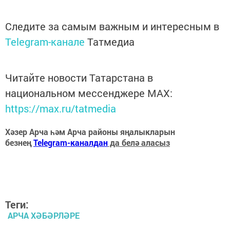
Следите за самым важным и интересным в
Telegram-канале
Татмедиа
Читайте новости Татарстана в
национальном мессенджере MАХ:
https://max.ru/tatmedia
Хәзер Арча һәм Арча районы яңалыкларын
безнең
Telegram-каналдан
да белә аласыз
Теги:
АРЧА ХӘБӘРЛӘРЕ