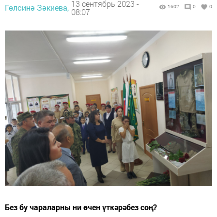
13 сентябрь 2023 -
Гөлсинә Зәкиева,
1602
0
0
08:07
Без бу чараларны ни өчен үткәрәбез соң?