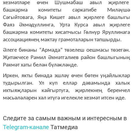
хезмәтләре өчен Шушмабаш авыл җирлеге
башкарма комитеты сәркатибе Миләүшә
Сәгыйтовага, Яңа Кишет авыл җирлеге башлыгы
Фаяз Әхмәдуллинга, Урта Курса авыл җирлеге
башкарма комитеты хисапчысы Гөлнур Яруллинага
ассоциациянең мактау грамоталарын тапшырды.
Әлеге бинаны “Армада” төзелеш оешмасы төзегән.
Җитәкчесе Рамил Әхмәтгалиев район башлыгының
Рәхмәт хаты белән бүләкләнде.
Иркен, якты бинада эшләү өчен бөтен уңайлыклар
тудырылган. Ул күп еллар дәвамында халык
ихтыяҗларын кайгыртуга, җирлекнең беренчел
мәсьәләләрен хәл итүгә игелекле хезмәт итсен иде.
Следите за самым важным и интересным в
Telegram-канале
Татмедиа