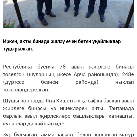
Иркен, якты бинада эшләү өчен бөтен уңайлыклар
тудырылган.
Республика буенча 78 авыл җирлеге бинасы
төзелгән (шуларның икесе Арча районында), 248е
(дүртесе безнең районда) ныклап
төзекләндерелгән.
Шушы көннәрдә Яңа Кишеттә яңа сафка баскан авыл
җирлеге бинасы үз ишекләрен ачты. Тантанада
барлык авыл җирлекләре башлыклары катнашты,
кунаклар да кайткан иде.
Зур булмаган, әмма зәвыкъ белән эшләнгән матур