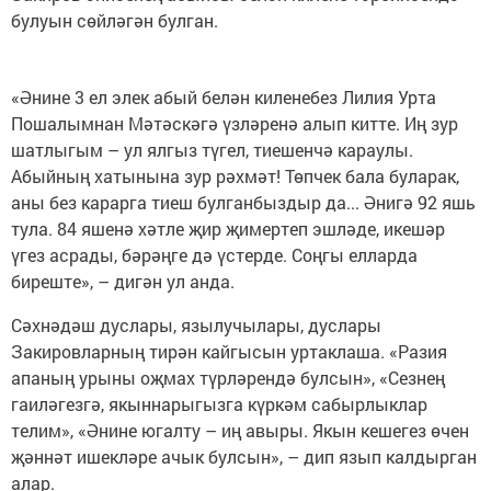
булуын сөйләгән булган.
«Әнине 3 ел элек абый белән киленебез Лилия Урта
Пошалымнан Мәтәскәгә үзләренә алып китте. Иң зур
шатлыгым – ул ялгыз түгел, тиешенчә караулы.
Абыйның хатынына зур рәхмәт! Төпчек бала буларак,
аны без карарга тиеш булганбыздыр да... Әнигә 92 яшь
тула. 84 яшенә хәтле җир җимертеп эшләде, икешәр
үгез асрады, бәрәңге дә үстерде. Соңгы елларда
биреште», – дигән ул анда.
Сәхнәдәш дуслары, язылучылары, дуслары
Закировларның тирән кайгысын уртаклаша. «Разия
апаның урыны оҗмах түрләрендә булсын», «Сезнең
гаиләгезгә, якыннарыгызга күркәм сабырлыклар
телим», «Әнине югалту – иң авыры. Якын кешегез өчен
җәннәт ишекләре ачык булсын», – дип язып калдырган
алар.