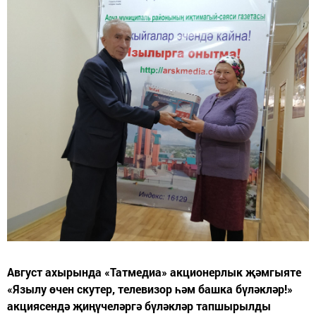
Август ахырында «Татмедиа» акционерлык җәмгыяте
«Язылу өчен скутер, телевизор һәм башка бүләкләр!»
акциясендә җиңүчеләргә бүләкләр тапшырылды