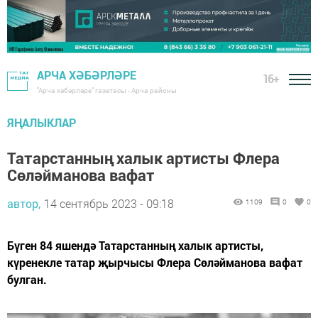
АРЧА ХӘБӘРЛӘРЕ
16+
"Арча хәбәрләре" газетасы - Арча районы
ЯҢАЛЫКЛАР
Татарстанның халык артисты Флера
Сөләйманова вафат
автор,
14 сентябрь 2023 - 09:18
1109
0
0
Бүген 84 яшендә Татарстанның халык артисты,
күренекле татар җырчысы Флера Сөләйманова вафат
булган.