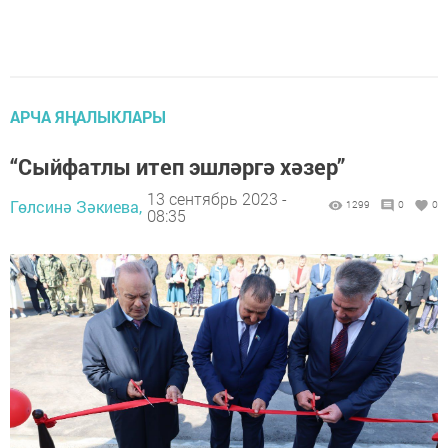
АРЧА ЯҢАЛЫКЛАРЫ
“Сыйфатлы итеп эшләргә хәзер”
13 сентябрь 2023 -
Гөлсинә Зәкиева,
1299
0
0
08:35