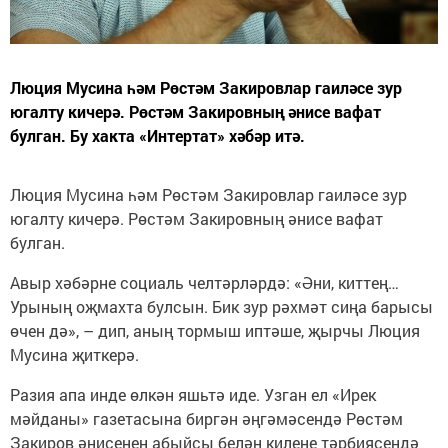
Люция Мусина һәм Рөстәм Закировлар гаиләсе зур
югалту кичерә. Рөстәм Закировның әнисе вафат
булган. Бу хакта «Интертат» хәбәр итә.
Люция Мусина һәм Рөстәм Закировлар гаиләсе зур
югалту кичерә. Рөстәм Закировның әнисе вафат
булган.
Авыр хәбәрне социаль челтәрләрдә: «Әни, киттең…
Урының оҗмахта булсын. Бик зур рәхмәт сиңа барысы
өчен дә», – дип, аның тормыш иптәше, җырчы Люция
Мусина җиткерә.
Разия апа инде өлкән яшьтә иде. Узган ел «Ирек
мәйданы» газетасына биргән әңгәмәсендә Рөстәм
Закиров әнисенең абыйсы белән килене тәрбиясендә