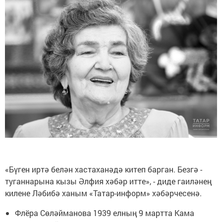
«Бүген иртә белән хастаханәдә китеп барган. Безгә -
туганнарына кызы Әлфия хәбәр итте», - диде гаиләнең
килене Ләбибә ханым «Татар-информ» хәбәрчесенә.
Флёра Сөләйманова 1939 елның 9 мартта Кама