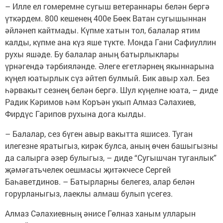
– Илле ел гомеремне сугыш ветераннары белән бергә
үткәрдем. 800 кешенең 400е Бөек Ватан сугышыннан
әйләнеп кайтмады. Күпме хатын тол, балалар ятим
калды, күпме ана күз яше түкте. Монда Гани Сафиуллин
рухы яшәде. Бу балалар аның батырлыклары
үрнәгендә тәрбияләнде. Әлеге егетләрнең якыннарына
күңел юатырлык сүз әйтеп булмый. Бик авыр хәл. Без
һәрвакыт сезнең белән бергә. Шул күңелне юата, – диде
Радик Кәримов һәм Коръән укып Алмаз Сәлахиев,
Фирдүс Гарипов рухына дога кылды.
– Балалар, сез бүген авыр вакытта яшисез. Туган
илегезне яратыгыз, кирәк булса, аның өчен башыгызны
да салырга әзер булыгыз, – диде “Сугышчан туганлык”
җәмәгатьчелек оешмасы җитәкчесе Сергей
Баһаветдинов. – Батырларны белегез, алар белән
горурланыгыз, лаеклы алмаш булып үсегез.
Алмаз Сәлахиевның әнисе Гөлназ ханым улларын