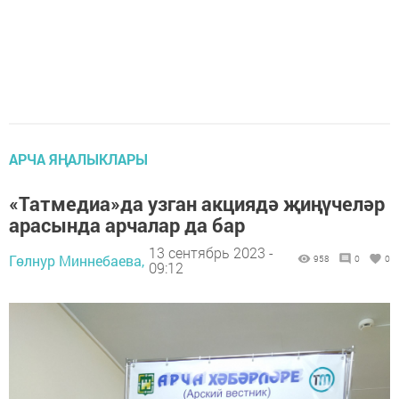
АРЧА ЯҢАЛЫКЛАРЫ
«Татмедиа»да узган акциядә җиңүчеләр
арасында арчалар да бар
13 сентябрь 2023 -
Гөлнур Миннебаева,
958
0
0
09:12