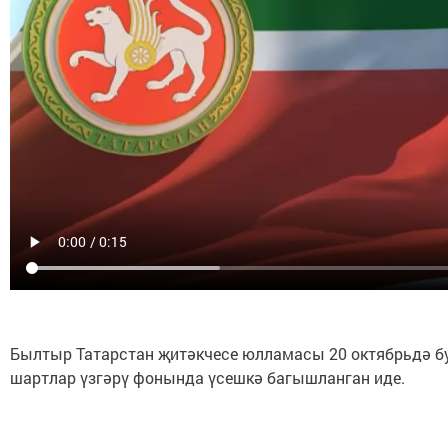
Былтыр Татарстан җитәкчесе юлламасы 20 октябрьдә бу
шартлар үзгәрү фонында үсешкә багышланган иде.