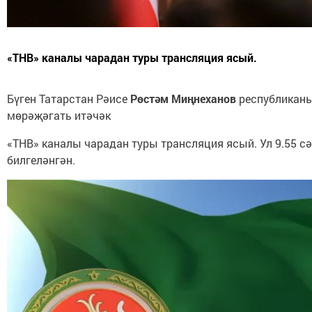
«ТНВ» каналы чарадан туры трансляция ясый.
Бүген Татарстан Рәисе
Рөстәм Миңнеханов
республиканы
мөрәҗәгать итәчәк
«ТНВ» каналы чарадан туры трансляция ясый. Ул 9.55 сә
билгеләнгән.