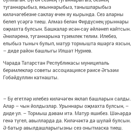
туганнарыбыз, якыннарыбыз, танышларыбыз
киләчәгебезне саклау өчен яу кырында. Сез аларны
белеп үсәргә тиеш. Алмаз белән Фирдүснең урыннары
оҗмахта булсын. Башкалар исән-сау әйләнеп кайтсын.
Әниләренә, туганнарына түземлек телим. Илебез,
елыбыз тыныч булып, матур тормышта яшәргә язсын,
– диде район башлыгы Илшат Нуриев.
Чарада Татарстан Республикасы муниципаль
берәмлекләр советы ассоциациясе рәисе Әгъзәм
Гобәйдуллин катнашты.
– Бу егетләр илебез киләчәген яклап башларын салды.
Алар – чын йолдызлар. Урыннары оҗмахта булсын, –
диде ул. – Тормыш дәвам итә. Матур яшибез. Шәһәрдә
генә түгел, авылларда да. Киләчәктә дә шулай булсын.
Ә батыр авылдашларыгызны сез онытмаска тиеш.