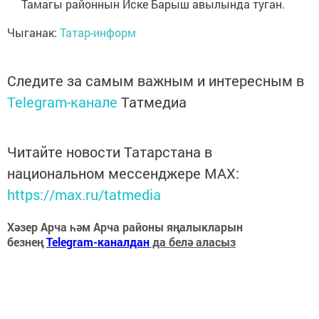
Тамагы районнын Иске Барыш авылында туган.
Чыганак:
Татар-информ
Следите за самым важным и интересным в
Telegram-канале
Татмедиа
Читайте новости Татарстана в
национальном мессенджере MАХ:
https://max.ru/tatmedia
Хәзер Арча һәм Арча районы яңалыкларын
безнең
Telegram-каналдан
да белә аласыз