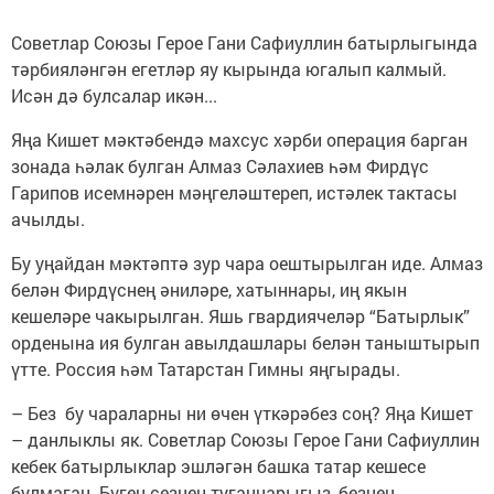
Советлар Союзы Герое Гани Сафиуллин батырлыгында
тәрбияләнгән егетләр яу кырында югалып калмый.
Исән дә булсалар икән...
Яңа Кишет мәктәбендә махсус хәрби операция барган
зонада һәлак булган Алмаз Сәлахиев һәм Фирдүс
Гарипов исемнәрен мәңгеләштереп, истәлек тактасы
ачылды.
Бу уңайдан мәктәптә зур чара оештырылган иде. Алмаз
белән Фирдүснең әниләре, хатыннары, иң якын
кешеләре чакырылган. Яшь гвардиячеләр “Батырлык”
орденына ия булган авылдашлары белән таныштырып
үтте. Россия һәм Татарстан Гимны яңгырады.
– Без бу чараларны ни өчен үткәрәбез соң? Яңа Кишет
– данлыклы як. Советлар Союзы Герое Гани Сафиуллин
кебек батырлыклар эшләгән башка татар кешесе
булмаган. Бүген сезнең туганнарыгыз, безнең