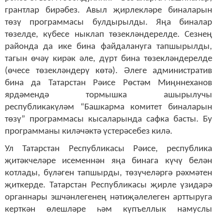
грантлар бирәбез. Авыл җирлекләре биналарын
төзү программасы булдырылды. Яңа биналар
төзелде, күбесе ныклап төзекләндерелде. Сезнең
районда да ике бина файдалануга тапшырылды,
тагын өчәү кирәк әле, дүрт бина төзекләндерелде
(өчесе төзекләндерү көтә). Әлеге административ
бина да Татарстан Рәисе Рөстәм Миңннеханов
ярдәмендә тормышка ашырылучы
республикакүләм “Башкарма комитет биналарын
төзү” программасы кысаларында сафка басты. Бу
программаны киләчәктә үстерәсебез килә.
Ул Татарстан Республикасы Рәисе, республика
җитәкчеләре исеменнән яңа бинага күчү белән
котлады, бүләген тапшырды, төзүчеләргә рәхмәтен
җиткерде. Татарстан Республикасы җирле үзидарә
органнары эшчәнлегенең нәтиҗәлелеген арттыруга
керткән өлешләре һәм күпъеллык намуслы