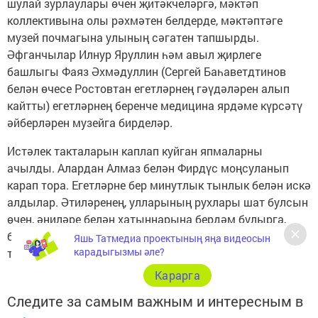
шулай зурлаулары өчен җитәкчеләргә, мәктәп
коллективына олы рәхмәтен белдерде, мәктәптәге
музей почмагына улының сәгатен тапшырды.
Әфганчылар Илнур Яруллин һәм авыл җирлеге
башлыгы Фаяз Әхмәдуллин (Сергей Баһаветдтинов
белән өчесе Ростовтан егетләрнең гәүдәләрен алып
кайтты) егетләрнең беренче медицина ярдәме күрсәтү
әйберләрен музейга бирделәр.
Истәлек такталарын каплап куйган япмаларны
ачылды. Алардан Алмаз белән Фирдүс моңсуланып
карап тора. Егетләрне бер минутлык тынлык белән искә
алдылар. Әтиләренең, улларының рухлары шат булсын
өчен, әниләре белән хатыннарына бердәм булырга,
балаларны аякка бастырырга кирәк хәзер. Сабырлык
Яшь Татмедиа проектының яңа видеосын
карадыгызмы әле?
телибез аларга.
Карарга
Следите за самым важным и интересным в