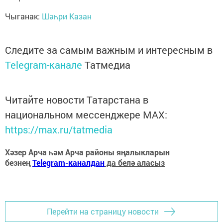
Чыганак:
Шәһри Казан
Следите за самым важным и интересным в
Telegram-канале
Татмедиа
Читайте новости Татарстана в
национальном мессенджере MАХ:
https://max.ru/tatmedia
Хәзер Арча һәм Арча районы яңалыкларын
безнең
Telegram-каналдан
да белә аласыз
Перейти на страницу новости