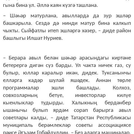
гына бина ул. Әллә каян күзгә ташлана.
– Шәһәр матурлана, авылларда да зур эшләр
башкарыла. Сездә дә нинди матур бина калкып
чыкты. Сыйфатлы итеп эшләргә хәзер, – диде район
башлыгы Илшат Нуриев.
– Берара авыл белән шәһәр арасындагы киртәне
бетерергә дигән сүз барды. Ул чакта ничек газ, су
булыр, юллар каралыр икән, дидек. Туксанынчы
елларга кадәр шулай яшәдек. Аннан төрле
программалар эшли башлады. Колхоз,
совхозларның бетүе, инвесторлар килүе
кыенлыклар тудырды. Халыкның бердәнбер
ышанычы булып ярдәм сорап барырга авыл
советлары калды, – диде Татарстан Республикасы
муниципаль берәмлекләр советы ассоциациясе
рәисе Әгъзәм Гобәйдуллин. – Без аларга машиналар,