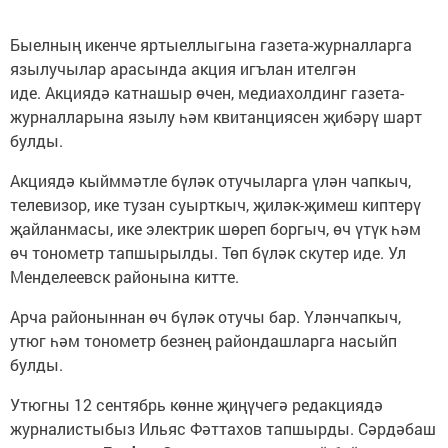
Быелның икенче яртыеллыгына газета-журналларга
язылучылар арасында акция игълан ителгән
иде. Акциядә катнашыр өчен, медиахолдинг газета-
журналларына язылу һәм квитанциясен җибәрү шарт
булды.
Акциядә кыйммәтле бүләк отучыларга үлән чапкыч,
телевизор, ике тузан суырткыч, җиләк-җимеш киптерү
җайланмасы, ике электрик шөреп боргыч, өч үтүк һәм
өч тонометр тапшырылды. Төп бүләк скутер иде. Ул
Менделеевск районына китте.
Арча районыннан өч бүләк отучы бар. Үләнчапкыч,
утюг һәм тонометр безнең райондашларга насыйп
булды.
Утюгны 12 сентябрь көнне җиңүчегә редакциядә
журналистыбыз Ильяс Фәттахов тапшырды. Сәрдәбаш