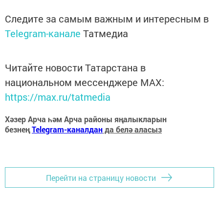
Следите за самым важным и интересным в
Telegram-канале
Татмедиа
Читайте новости Татарстана в
национальном мессенджере MАХ:
https://max.ru/tatmedia
Хәзер Арча һәм Арча районы яңалыкларын
безнең
Telegram-каналдан
да белә аласыз
Перейти на страницу новости