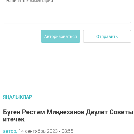
Отправить
Авторизоваться
ЯҢАЛЫКЛАР
Бүген Рөстәм Миңнеханов Дәүләт Совет
итәчәк
автор,
14 сентябрь 2023 - 08:55