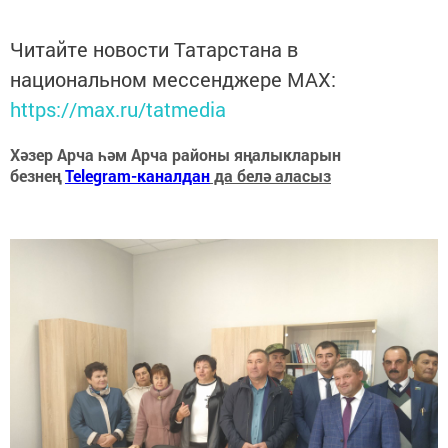
Читайте новости Татарстана в
национальном мессенджере MАХ:
https://max.ru/tatmedia
Хәзер Арча һәм Арча районы яңалыкларын
безнең
Telegram-каналдан
да белә аласыз