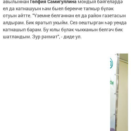
авылыннан
Гөлфия Самигуллина
мондый бәйгеләрдә
ел да катнашуын һәм быел беренче тапкыр бүләк
отуын әйтте. "Үземне белгәннән ел да район газетасын
алдырам. Бик яратып укыйм. Сез оештырган һәр уенда
катнашып барам. Бу юлы бүләк чыкканын белгәч бик
шатландым. Зур рәхмәт", - диде ул.