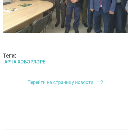
Теги:
АРЧА ХӘБӘРЛӘРЕ
Перейти на страницу новости