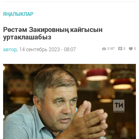
ЯҢАЛЫКЛАР
Рөстәм Закировның кайгысын
уртаклашабыз
автор,
14 сентябрь 2023 - 08:07
2187
0
0