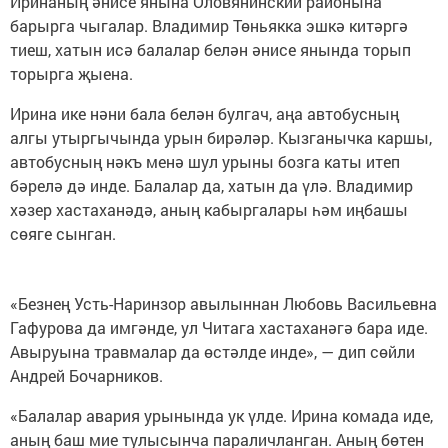
Иринаның әнисе янына Оловянинский районына
барырга чыгалар. Владимир Төньякка эшкә китәргә
тиеш, хатын исә балалар белән әнисе янында торып
торырга җыена.
Ирина ике нәни бала белән булгач, аңа автобусның
алгы утыргычында урын бирәләр. Кызганычка каршы,
автобусның нәкъ менә шул урыны бозга каты итеп
бәрелә дә инде. Балалар да, хатын да үлә. Владимир
хәзер хастаханәдә, аның кабыргалары һәм иңбашы
сөяге сынган.
«Безнең Усть-Наринзор авылыннан Любовь Васильевна
Гафурова да имгәнде, ул Читага хастаханәгә бара иде.
Авыруына травмалар да өстәлде инде», — дип сөйли
Андрей Бочарников.
«Балалар авария урынында ук үлде. Ирина комада иде,
аның баш мие тулысынча параличланган. Аның бөтен