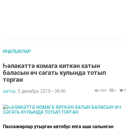
ЯҢАЛЫКЛАР
Һәлакәттә комага киткән хатын
баласын өч сәгать кулында тотып
торган
автор,
5 декабрь 2019 - 09:46
2390
0
0
Пассажирлар утырган автобус елга аша салынган