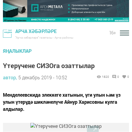
АРЧА ХӘБӘРЛӘРЕ
16+
"Арча хәбәрләре" газетасы - Арча районы
ЯҢАЛЫКЛАР
Үтерүчене СИЗОга озаттылар
автор,
5 декабрь 2019 - 10:52
1820
0
0
Менделеевскида элеккеге хатынын, үги улын һәм үз
улын үтерүдә шикләнелүче Айнур Харисовны кулга
алдылар.