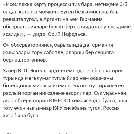
«Исемлеккә кертү процессы тиз бара, нәтиҗәне 3-5
елдан көтәргә мөмкин. Бүген безгә мөстәкыйль
рәвештә түгел, ә Аргентина һәм Германия
обсерваторияләре белән бер сериядә керү тәкъдиме
ясалды», — диде Юрий Нефедьев.
Өч обсерваториянең барысында да Германия
җиһазлары тору сәбәпле, аларны бер сериягә
берләштергәннәр.
Хәзер В. П. Энгельгардт исемендәге обсерватория
турында мәгълүмат туплыйлар һәм оешманы
бөтендөнья мирасы исемлегенә кертү кирәклеген
раслый торган нигезләмә әзерлиләр. Сүз уңаеннан,
әгәр обсерватория ЮНЕСКО химаясендә булса, аны
тоту өчен чыгымнар КФУ хисабына түгел, Россия
хисабына була.