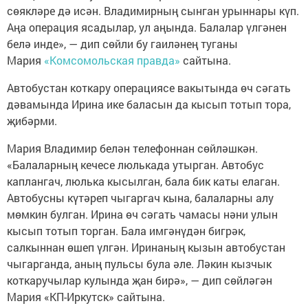
сөякләре дә исән. Владимирның сынган урыннары күп.
Аңа операция ясадылар, ул аңында. Балалар үлгәнен
белә инде», — дип сөйли бу гаиләнең туганы
Мария
«Комсомольская правда»
сайтына.
Автобустан коткару операциясе вакытында өч сәгать
дәвамында Ирина ике баласын да кысып тотып тора,
җибәрми.
Мария Владимир белән телефоннан сөйләшкән.
«Балаларның кечесе люлькада утырган. Автобус
каплангач, люлька кысылган, бала бик каты елаган.
Автобусны күтәреп чыгаргач кына, балаларны алу
мөмкин булган. Ирина өч сәгать чамасы нәни улын
кысып тотып торган. Бала имгәнүдән бигрәк,
салкыннан өшеп үлгән. Иринаның кызын автобустан
чыгарганда, аның пульсы була әле. Ләкин кызчык
коткаручылар кулында җан бирә», — дип сөйләгән
Мария «КП-Иркутск» сайтына.