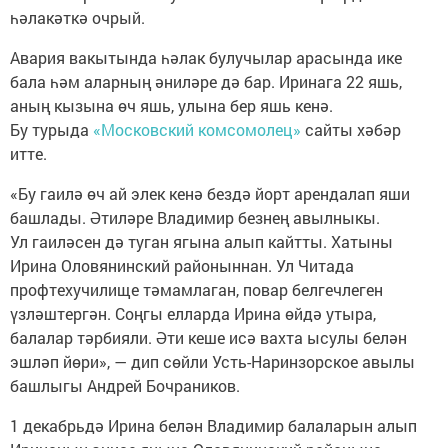
һәлакәткә очрый.
Авария вакытында һәлак булучылар арасында ике
бала һәм аларның әниләре дә бар. Иринага 22 яшь,
аның кызына өч яшь, улына бер яшь кенә.
Бу турыда
«Московский комсомолец»
сайты хәбәр
итте.
«Бу гаилә өч ай элек кенә бездә йорт арендалап яши
башлады. Әтиләре Владимир безнең авылныкы.
Ул гаиләсен дә туган ягына алып кайтты. Хатыны
Ирина Оловянинский районыннан. Ул Читада
профтехучилище тәмамлаган, повар белгечлеген
үзләштергән. Соңгы елларда Ирина өйдә утыра,
балалар тәрбияли. Әти кеше исә вахта ысулы белән
эшләп йөри», — дип сөйли Усть-Наринзорское авылы
башлыгы Андрей Бочраников.
1 декабрьдә Ирина белән Владимир балаларын алып