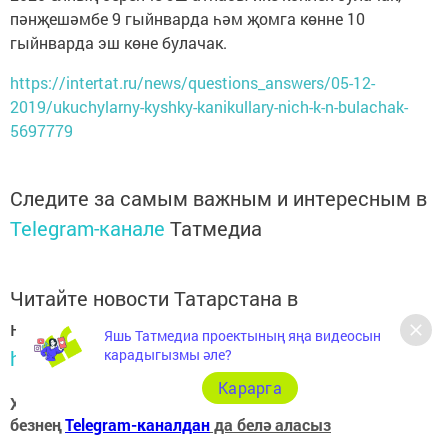
пәнҗешәмбе 9 гыйнварда һәм җомга көнне 10
гыйнварда эш көне булачак.
https://intertat.ru/news/questions_answers/05-12-
2019/ukuchylarny-kyshky-kanikullary-nich-k-n-bulachak-
5697779
Следите за самым важным и интересным в
Telegram-канале
Татмедиа
Читайте новости Татарстана в
национальном мессенджере MАХ:
Яшь Татмедиа проектының яңа видеосын
карадыгызмы әле?
https://max.ru/tatmedia
Карарга
Хәзер Арча һәм Арча районы яңалыкларын
безнең
Telegram-каналдан
да белә аласыз