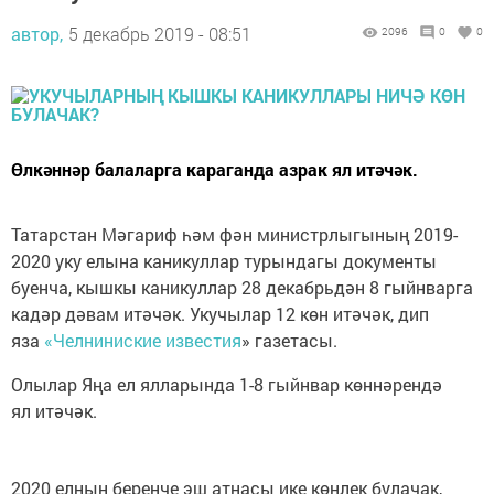
автор,
5 декабрь 2019 - 08:51
2096
0
0
Өлкәннәр балаларга караганда азрак ял итәчәк.
Татарстан Мәгариф һәм фән министрлыгының 2019-
2020 уку елына каникуллар турындагы документы
буенча, кышкы каникуллар 28 декабрьдән 8 гыйнварга
кадәр дәвам итәчәк. Укучылар 12 көн итәчәк, дип
яза
«Челниниские известия
» газетасы.
Олылар Яңа ел ялларында 1-8 гыйнвар көннәрендә
ял итәчәк.
2020 елның беренче эш атнасы ике көнлек булачак,