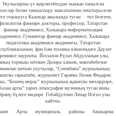
Укучыларны үз җирлегебездән чыккан танылган
хесләр белән таныштыру максатыннан оештырылган
еге очрашуга Кышкар авылында туган тел белгече,
филология фәннәре докторы, профессор, Татарстан
фәннәр академиясе, Халыкара информатизация
кадемиясе, Гуманитар фәннәр академиясе, Халыкара
педагогика академиясе академигы, Татарстан
спубликасының фән һәм техника өлкәсендәге Дәүләт
ремиясе лауреаты Йосыпов Рүзәл Абдуллаҗан улы,
аның тормыш иптәше Диләра ханым, мәктәбебезне
әмамлап киткән укучылар, “Сөембикә” журналының
ваплы сәркатибе, журналист Гәрәева Лилия Фидарис
зы, “Безнең мирас” журналының җаваплы мөхәррире,
Казан арты” тарих-этнография музееның туган якны
йрәнү бүлеге мөдире Гобәйдуллин Ленар Илгиз улы
кайтты.
чәне Арча муниципаль районы башкарма