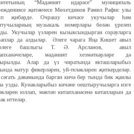
митетының “Мәдәният идарәсе” муниципаль
реждениясе җитәкчесе Мөхетдинов Рамил Рафис улы
ып җибәрде. Очрашу кичәсе укучылар һәм
ытучыларның музыкаль номерлары белән үрелеп
рды. Укучылар үзләрен кызыксындырган сорауларга
ваплар да алдылар. Әлеге чарага Яңа Кишет авыл
рлеге башлыгы Т. Ә. Арсланов, авыл
тапханәчеләре, мәдәният хезмәткәрләре дә
кырылды. Алар да үз чиратында якташларыбыз
ында матур фикерләрен, уй-теләкләрен җиткерделәр.
сәгать дәвамында барган кичә бер тында бик җанлы
на узды. Кунакларыбыз кичәне оештыручыларга изге
әкләрен юллап, мәктәп китапханәсенә китапларын да
әк иттеләр.