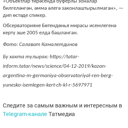
«Объектлар тирәсендә буферлы зоналар
билгеләнгән, әмма әлегә законлаштырылмаган», —
дип өстәде спикер.
Обсерваторияне Бөтендөнья мирасы исемлегенә
кертү эше 2005 елда башланган.
Фото: Салават Камалетдинов
Бу хакта тулырак: https://tatar-
inform.tatar/news/science/04-12-2019/kazan-
argentina-m-germaniya-observatoriyal-ren-berg-
yunesko-isemlegen-kert-ch-kl-r-5697971
Следите за самым важным и интересным в
Telegram-канале
Татмедиа