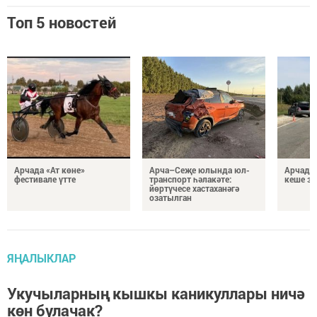
Топ 5 новостей
Арчада «Ат көне»
Арча–Сеҗе юлында юл-
Арчада 
фестивале үтте
транспорт һәлакәте:
кеше з
йөртүчесе хастаханәгә
озатылган
ЯҢАЛЫКЛАР
Укучыларның кышкы каникуллары ничә
көн булачак?