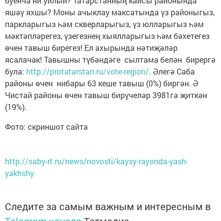
буенча ни уйлый? Татарстанның кайсы районында
яшәү яхшы? Моны ачыклау максатында үз районыгыз,
паркларыгыз һәм скверларыгыз, үз юлларыгыз һәм
мәктәпләрегез, үзегезнең хыялларыгыз һәм бәхетегез
өчен тавыш бирегез! Ел ахырында нәтиҗәләр
ясалачак! Тавышны түбәндәге сылтама белән бирергә
була:
http://protatarstan.ru/vote-region/
. Әле­гә Саба
районы өчен нибары 63 кеше тавыш (0%) биргән. Ә
Чистай районы өчен тавыш бирүчеләр 3981гә җиткән
(19%).
Фото: скриншот сайта
http://saby-rt.ru/news/novosti/kaysy-rayonda-yash-
yakhshy
Следите за самым важным и интересным в