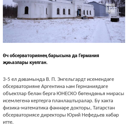
Өч обсерваториянең барысына да Германия
җиһазлары куелган.
3-5 ел дәвамында В. П. Энгельгардт исемендәге
обсерваторияне Аргентина һәм Германиядәге
объектлар белән бергә ЮНЕСКО бөтендөнья мирасы
исемлегенә кертергә планлаштыралар. Бу хакта
физика-математика фәннәре докторы, Татарстан
обсерваториясе директоры Юрий Нефедьев хәбәр
итте.