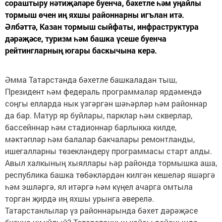
сораштыру нәтиҗәләре буенча, бәхетле һәм уңайлы
тормыш өчен иң яхшы районнарны игълан итә.
Әлбәттә, Казан тормыш сыйфаты, инфраструктура
дәрәҗәсе, туризм һәм башка үсеше буенча
рейтингларның югары баскычына керә.
Әмма Татарстанда бәхетле башкаладан тыш,
Президент һәм федераль программалар ярдәмендә
соңгы елларда нык үзгәргән шәһәрләр һәм районнар
да бар. Матур яр буйлары, парклар һәм скверлар,
бассейннар һәм стадионнар барлыкка килде,
мәктәпләр һәм балалар бакчалары ремонтланды,
ишегалларны төзекләндерү программасы старт алды.
Авыл халкының хыяллары һәр районда тормышка аша,
республика башка төбәкләрдән килгән кешеләр яшәргә
һәм эшләргә, ял итәргә һәм күңел ачарга омтыла
торган җирдә иң яхшы урынга әверелә.
Татарстанлылар үз районнарында бәхет дәрәҗәсе