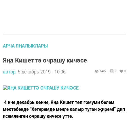
АРЧА ЯҢАЛЫКЛАРЫ
Яңа Кишеттә очрашу кичәсе
автор,
5 декабрь 2019 - 10:06
1427
0
0
4 нче декабрь көнне, Яңа Кишет төп гомуми белем
мәктәбендә “Хәтеремдә мәңге калыр туган җирем!” дип
исемләнгән очрашу кичәсе үтте.