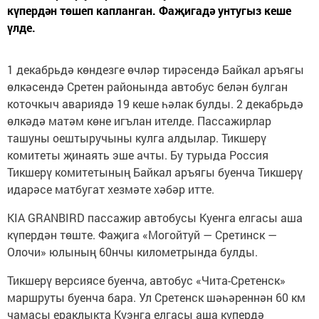
күпердән төшеп капланган. Фаҗигадә унтугыз кеше
үлде.
1 декабрьдә көндезге өчләр тирәсендә Байкал аръягы
өлкәсендә Сретен районында автобус белән булган
коточкыч авариядә 19 кеше һәлак булды. 2 декабрьдә
өлкәдә матәм көне игълан ителде. Пассажирлар
ташуны оештыручыны кулга алдылар. Тикшерү
комитеты җинаять эше ачты. Бу турыда Россия
Тикшерү комитетының Байкал аръягы буенча Тикшерү
идарәсе матбугат хезмәте хәбәр итте.
KIA GRANBIRD пассажир автобусы Куенга елгасы аша
күпердән төште. Фаҗига «Могойтуй — Сретинск —
Олочи» юлының 60нчы километрында булды.
Тикшерү версиясе буенча, автобус «Чита-Сретенск»
маршруты буенча бара. Ул Сретенск шәһәреннән 60 км
чамасы ераклыкта Куэнга елгасы аша күпердә