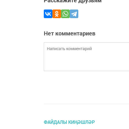
Нет комментариев
ФАЙДАЛЫ КИҢӘШЛӘР