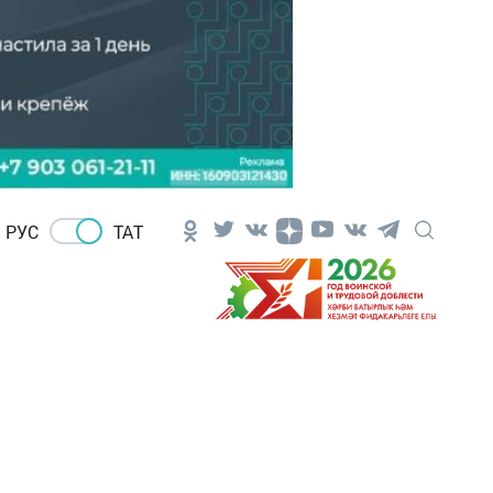
РУС
ТАТ