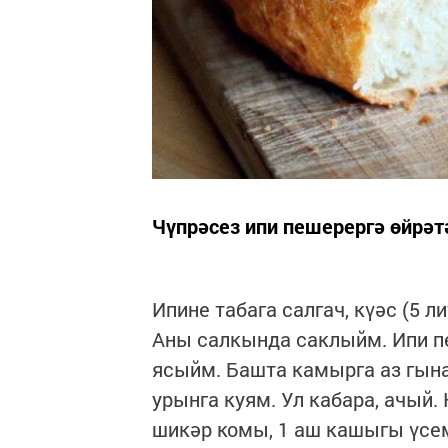
Чүпрәсез ипи пешерергә өйрә
Ипине табага салгач, күәс (5 
Аны салкында саклыйм. Ипи п
ясыйм. Башта камырга аз гына
урынга куям. Ул кабара, ачый. 
шикәр комы, 1 аш кашыгы үсем