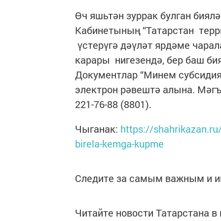
Өч яшьтән зуррак булган биял
Кабинетының “Татарстан тер
үстерүгә дәүләт ярдәме чарал
карары нигезендә, бер баш би
Документлар “Минем субсидия
электрон рәвештә алына. Мәгъ
221-76-88 (8801).
Чыганак:
https://shahrikazan.r
birela-kemga-kupme
Следите за самым важным и 
Читайте новости Татарстана 