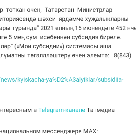
әр тоткан өчен, Татарстан Министрлар
риториясендә шәхси ярдәмче хуҗалыкларны
ары турында” 2021 елның 15 июнендәге 452 нч
ягә 5 мең сум исәбеннән субсидия бирелә.
ләр” («Мои субсидии») системасы аша
лүматны төгәллләштерү өчен элемтә: 8(843)
u/news/kyiskacha-ya%D2%A3alyiklar/subsidiia-
интересным в
Telegram-канале
Татмедиа
в национальном мессенджере MАХ: