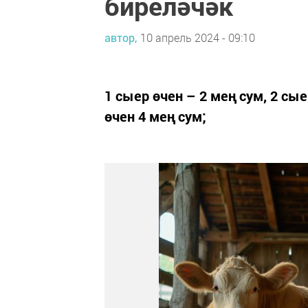
биреләчәк
автор,
10 апрель 2024 - 09:10
1 сыер өчен – 2 мең сум, 2 сые
өчен 4 мең сум;