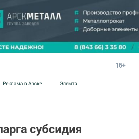
16+
Реклама в Арске
Элемтә
ларга субсидия