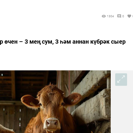
1304
0
р өчен – 3 мең сум, 3 һәм аннан күбрәк сыер