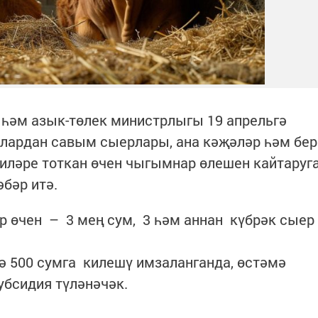
һәм азык-төлек министрлыгы 19 апрельгә
лардан савым сыерлары, ана кәҗәләр һәм бер
тиләре тоткан өчен чыгымнар өлешен кайтаруг
әбәр итә.
ер өчен – 3 мең сум, 3 һәм аннан күбрәк сыер
ә 500 сумга килешү имзаланганда, өстәмә
убсидия түләнәчәк.