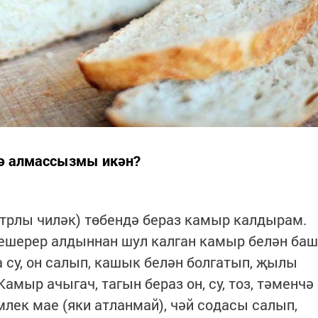
тә алмассызмы икән?
литрлы чиләк) төбендә бераз камыр калдырам.
ешерер алдыннан шул калган камыр белән баш
 су, он салып, кашык белән болгатып, җылы
Камыр ачыгач, тагын бераз он, су, тоз, тәменчә
лек мае (яки атланмай), чәй содасы салып,