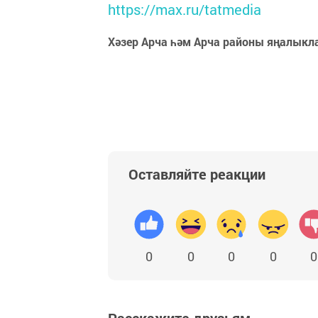
https://max.ru/tatmedia
Хәзер Арча һәм Арча районы яңалыкл
Оставляйте реакции
0
0
0
0
0
Расскажите друзьям