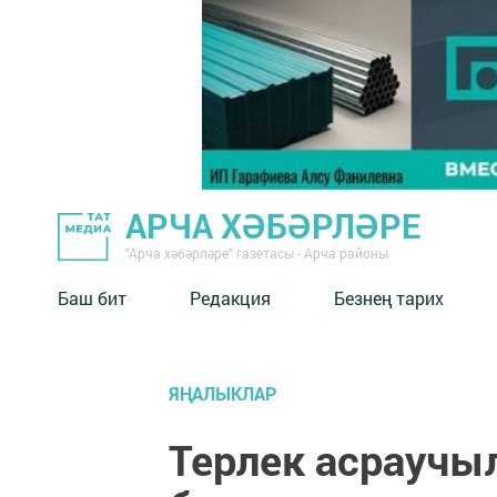
АРЧА ХӘБӘРЛӘРЕ
"Арча хәбәрләре" газетасы - Арча районы
Баш бит
Редакция
Безнең тарих
ЯҢАЛЫКЛАР
Терлек асраучы