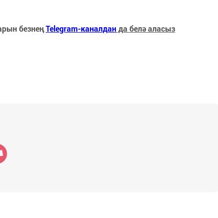
арын безнең
Telegram-каналдан
да белә аласыз