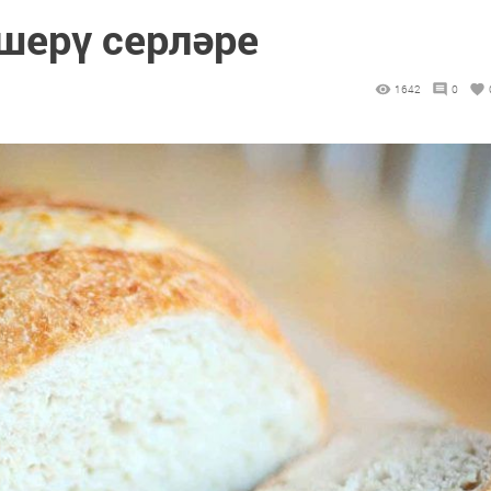
шерү серләре
1642
0