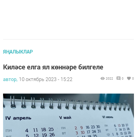
ЯҢАЛЫКЛАР
Киләсе елга ял көннәре билгеле
автор,
10 октябрь 2023 - 15:22
2022
0
0