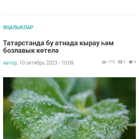
ЯҢАЛЫКЛАР
Татарстанда бу атнада кырау һәм
бозлавык көтелә
автор,
10 октябрь 2023 - 10:09
1772
0
0