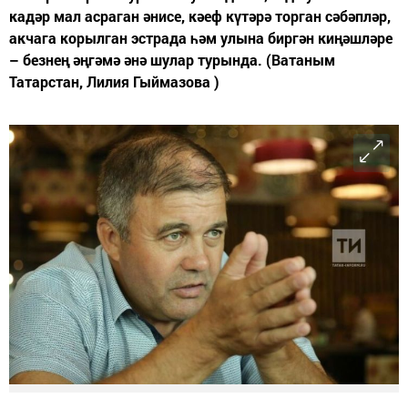
кадәр мал асраган әнисе, кәеф күтәрә торган сәбәпләр,
акчага корылган эстрада һәм улына биргән киңәшләре
– безнең әңгәмә әнә шулар турында. (Ватаным
Татарстан, Лилия Гыймазова )