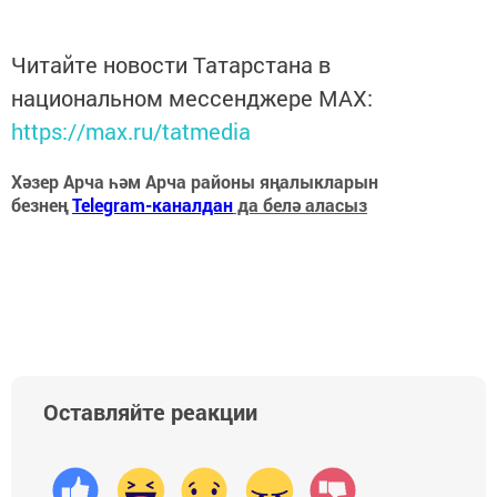
Читайте новости Татарстана в
национальном мессенджере MАХ:
https://max.ru/tatmedia
Хәзер Арча һәм Арча районы яңалыкларын
безнең
Telegram-каналдан
да белә аласыз
Оставляйте реакции