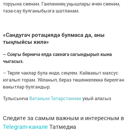
торуына сөенәм. Гаиләмнең уңышлары өчен сөенәм,
таза-сау булганыбызга шатланам.
«Сандугач ротациядә булмаса да, аны
тыңлыйсы килә»
– Соңгы берничә елда сәхнәгә сагындырып кына
чыгасыз.
– Төрле чаклар була инде, сеңлем. Кайвакыт махсус
югалып торам. Уйланып, бераз төшенкелеккә бирелгән
вакытлар булгандыр.
Тулысынча
Ватаным Татарстаннан
укый аласыз
Следите за самым важным и интересным в
Telegram-канале
Татмедиа