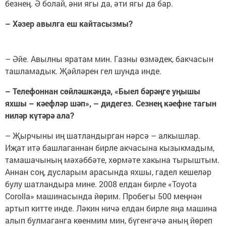
безнең. Ә болай, әни ягы да, әти ягы да бар.
– Хәзер авылга еш кайтасызмы?
– Әйе. Авылны яратам мин. Газны өзмәдек, бакчасын
ташламадык. Җәйләрен гел шунда инде.
– Телефоннан сөйләшкәндә, «Быел бәрәңге уңышы
яхшы – кәефләр шәп», – дидегез. Сезнең кәефне тагын
ниләр күтәрә ала?
– Җырчыны иң шатландырган нәрсә – алкышлар.
Иҗат итә башлаганнан бирле акчасына кызыкмадым,
тамашачының мәхәббәте, хөрмәте хакына тырыштым.
Аннан соң, дусларым арасында яхшы, гадел кешеләр
булу шатландыра мине. 2008 елдан бирле «Toyota
Corolla» машинасында йөрим. Пробегы 500 меңнән
артып китте инде. Ләкин ничә елдан бирле яңа машина
алып булмаганга көенмим мин, бүгенгәчә аның йөреп