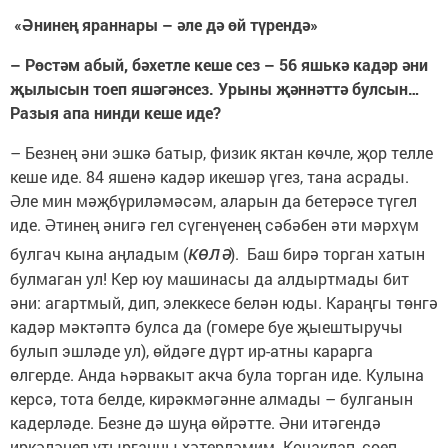
«Әнинең яраннары – әле дә өй түрендә»
– Рөстәм абый, бәхетле кеше сез – 56 яшькә кадәр әни
җылысын тоеп яшәгәнсез. Урыны җәннәттә булсын…
Разыя апа нинди кеше иде?
– Безнең әни эшкә батыр, физик яктан көчле, җор телле
кеше иде. 84 яшенә кадәр икешәр үгез, тана асрады.
Әле мин мәҗбүриләмәсәм, аларын да бетерәсе түгел
иде. Әтинең әнигә гел сүгенүенең сәбәбен әти мәрхүм
көлә
булгач кына аңладым (
). Баш бирә торган хатын
булмаган ул! Кер юу машинасы да алдыртмады бит
әни: агартмый, дип, элеккесе белән юды. Караңгы төнгә
кадәр мәктәптә булса да (гомере буе җыештыручы
булып эшләде ул), өйдәге дүрт ир-атны карарга
өлгерде. Анда һәрвакыт акча була торган иде. Кулына
керсә, тота белде, кирәкмәгәнне алмады – булганын
кадерләде. Безне дә шуңа өйрәтте. Әни итәгендә
иркәләнеп утырганны хәтерләмим. Кочаклап, сөеп