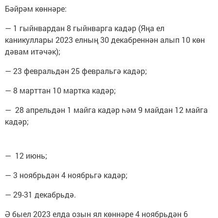
Бәйрәм көннәре:
— 1 гыйнвардан 8 гыйнварга кадәр (Яңа ел
каникуллары 2023 елның 30 декабреннән алып 10 көн
дәвам итәчәк);
— 23 февральдән 25 февральгә кадәр;
— 8 марттан 10 мартка кадәр;
— 28 апрельдән 1 майга кадәр һәм 9 майдан 12 майга
кадәр;
— 12 июнь;
— 3 ноябрьдән 4 ноябрьгә кадәр;
— 29-31 декабрьдә.
Ә быел 2023 елда озын ял көннәре 4 ноябрьдән 6