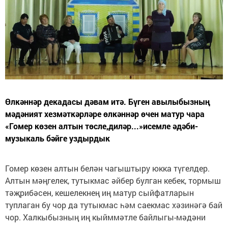
Өлкәннәр декадасы дәвам итә. Бүген авылыбызның
мәдәният хезмәткәрләре өлкәннәр өчен матур чара
«Гомер көзен алтын төсле,диләр...»исемле әдәби-
музыкаль бәйге уздырдык
Гомер көзен алтын белән чагыштыру юкка түгелдер.
Алтын мәңгелек, тутыкмас әйбер булган кебек, тормыш
тәҗрибәсен, кешелекнең иң матур сыйфатларын
туплаган бу чор да тутыкмас һәм саекмас хәзинәгә бай
чор. Халкыбызның иң кыйммәтле байлыгы-мәдәни