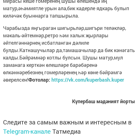
мирасы кеше гомеренең шушы өлешендә иң
матур,әһәмиятле урын ала,бик кадерле ядкарь булып
киләчәк буыннарга тапшырыла.
Чарабызда яңгыраган шигырьләр,шигъри теләкләр,
мәкаль-әйтемнәр,ретро һәм халык җырлары
әйтелгәннәрнең исбатланган дәлиле
булды.Катнашучылар да,тамашачылар да бик кәнәгать
калды.Бәйрәмнәр котлы булсын. Шушы матур,мул
заманага керткән өлешләре барәбәренә
өлкәннәребезнең гомерләренең һәр көне бәйрәмгә
әверелсен!
Фотолар:
https://vk.com/kuperbash.kuper
Күпербаш мәдәният йорты
Следите за самым важным и интересным в
Telegram-канале
Татмедиа