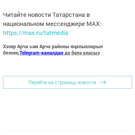
Читайте новости Татарстана в
национальном мессенджере MАХ:
https://max.ru/tatmedia
Хәзер Арча һәм Арча районы яңалыкларын
безнең
Telegram-каналдан
да белә аласыз
Перейти на страницу новости