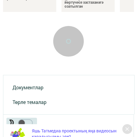
йөртүчесе хастаханәгә
озатылган
Документлар
Төрле темалар
Яшь Татмедиа проектының яңа видеосын
карадыгызмы әле?