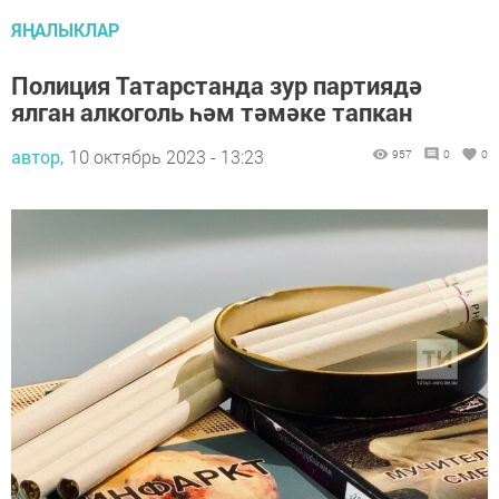
ЯҢАЛЫКЛАР
Полиция Татарстанда зур партиядә
ялган алкоголь һәм тәмәке тапкан
автор,
10 октябрь 2023 - 13:23
957
0
0