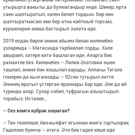
утырырга вакыты да булмагандыр инде. Шөкер, иртә
саен шалтыратып, хәлен белеп тордым. Бер көн
шалтыратмасам яки бер атна кайтмый торсам,
күршеләрне аякка бастырып эзләтә иде.
2019 елдан бирле әнине абыем белән киленебез
үзләрендә – Мәтәскәдә тәрбияләп торды. Хәле
авыраеп, хәтере китә башлаган иде. Аларга бик
рәхмәтле без. Киленебез – Лилия Әхәтовна эшен
ташлап, әнине бик яхшылап карады. Аллаһы Тәгалә
гомерен дә кызганмады – 92сен тутырып китте.
Әнинең яратып үстергән яраннары бар иде. Әле дә өй
түрендә алар. Сулар сибеп, туфрагын алыштырып
торабыз. Истәлек…
– Сез кемгә күбрәк охшаган?
– Тән төзелеше, йөз-кыяфәт ягыннан әнигә тартымрак.
Гаделлек буенча – әтигә. Әти бик гадел кеше иде