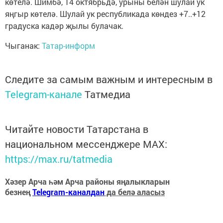
көтелә. Шимбә, 14 октябрьдә, урыны белән шулай ук
яңгыр көтелә. Шулай ук республикада көндез +7..+12
градуска кадәр җылы булачак.
Чыганак:
Татар-информ
Следите за самым важным и интересным в
Telegram-канале
Татмедиа
Читайте новости Татарстана в
национальном мессенджере MАХ:
https://max.ru/tatmedia
Хәзер Арча һәм Арча районы яңалыкларын
безнең
Telegram-каналдан
да белә аласыз