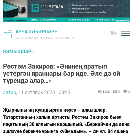
АРЧА ХӘБӘРЛӘРЕ
16+
"Арча хәбәрләре" газетасы - Арча районы
ЯЗМЫШЛАР...
Рөстәм Закиров: «Әнинең яратып
үстергән яраннары бар иде. Әле дә өй
түрендә алар…»
автор,
11 октябрь 2023 - 08:23
3008
0
0
Җырчыны иң куандырган нәрсә – алкышлар.
Татарстанның халык артисты Рөстәм Закиров быел
иҗатының 30 еллыгын каршылый. «Беркайчан да акча
эшләүне беренче урынга куймадым», – ди ул. 84 яшенә