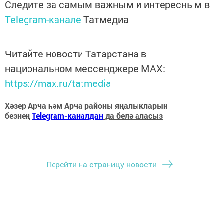
Следите за самым важным и интересным в
Telegram-канале
Татмедиа
Читайте новости Татарстана в
национальном мессенджере MАХ:
https://max.ru/tatmedia
Хәзер Арча һәм Арча районы яңалыкларын
безнең
Telegram-каналдан
да белә аласыз
Перейти на страницу новости