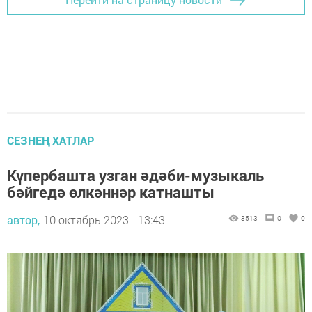
СЕЗНЕҢ ХАТЛАР
Күпербашта узган әдәби-музыкаль
бәйгедә өлкәннәр катнашты
автор,
10 октябрь 2023 - 13:43
3513
0
0