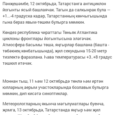
Пәнҗешәмбе, 12 октябрьдә, Татарстанга антициклон
йогынты ясый башлаячак. Тагын да салкынрак була —
+1...-4 градуска кадәр, Татарстанның көнчыгышында
гына бераз явым-төшем булырга мөмкин.
Көндез республика чираттагы Төньяк Атлантика
циклоны фронтлары йогынтысына эләгәчәк.
Атмосфера басымы төшә, яңгырлар башлана (башта -
төбәкнең көнбатышында), җил секундына 15-20 метр
тизлектә фаразлана. Һава температурасы +3..+8 градус
тәшкил итәчәк.
Моннан тыш, 11 һәм 12 октябрьдә төнлә һәм иртән
юлларның аерым участокларында бозлавык булырга
мөмкин, дип кисәтә синоптиклар.
Метеорологларның якынча мәгълүматлары буенча,
җомга, 13 октябрьдә, Татарстанда яңгыр һәм җил