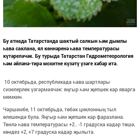
Бу атнада Татарстанда шактый салкын һәм дымлы
һава саклана, ял көннәренә һава температурасы
күтәреләчәк. Бу турыда Татарстан Гидрометеорология
һәм әйләнә-тирә мохитне күзәтү үзәге хәбәр итә.
10 октябрьдә, республикада һава шартлары
сизелерлек үзгәрмәячәк: яңгыр һәм җепшек кар яварга
мөмкин.
Чәршәмбе, 11 октябрьдә, төбәк циклонның тыл
өлешендә була. Яңгыр һәм җепшек кар фаразлана.
Төнлә һава температурасы +2.. -1 градуска кадәр төшә,
көндез +2, +7 градуска кадәр җылыта.