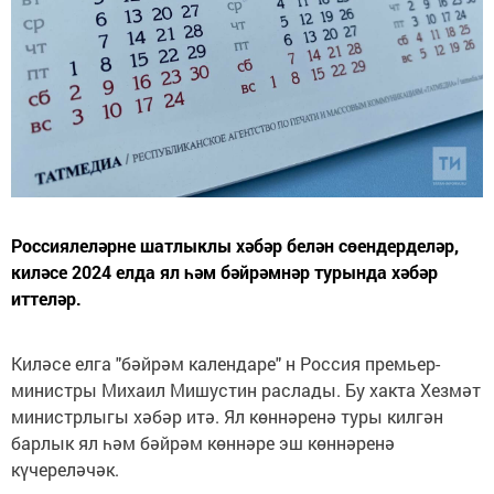
Россиялеләрне шатлыклы хәбәр белән сөендерделәр,
киләсе 2024 елда ял һәм бәйрәмнәр турында хәбәр
иттеләр.
Киләсе елга "бәйрәм календаре" н Россия премьер-
министры Михаил Мишустин раслады. Бу хакта Хезмәт
министрлыгы хәбәр итә. Ял көннәренә туры килгән
барлык ял һәм бәйрәм көннәре эш көннәренә
күчереләчәк.