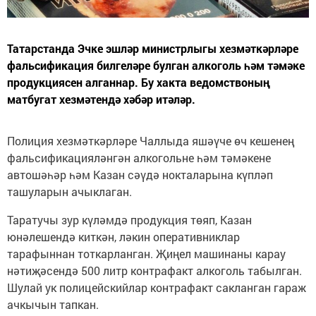
Татарстанда Эчке эшләр министрлыгы хезмәткәрләре
фальсификация билгеләре булган алкоголь һәм тәмәке
продукциясен алганнар. Бу хакта ведомствоның
матбугат хезмәтендә хәбәр итәләр.
Полиция хезмәткәрләре Чаллыда яшәүче өч кешенең
фальсификацияләнгән алкогольне һәм тәмәкене
автошәһәр һәм Казан сәүдә нокталарына күпләп
ташуларын ачыклаган.
Таратучы зур күләмдә продукция төяп, Казан
юнәлешендә киткән, ләкин оперативниклар
тарафыннан тоткарланган. Җиңел машинаны карау
нәтиҗәсендә 500 литр контрафакт алкоголь табылган.
Шулай ук полицейскийлар контрафакт сакланган гараж
ачкычын тапкан.