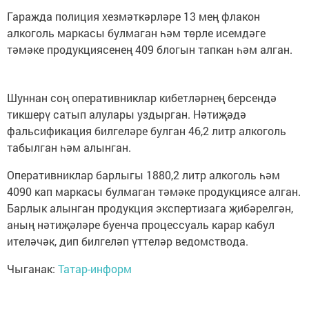
Гаражда полиция хезмәткәрләре 13 мең флакон
алкоголь маркасы булмаган һәм төрле исемдәге
тәмәке продукциясенең 409 блогын тапкан һәм алган.
Шуннан соң оперативниклар кибетләрнең берсендә
тикшерү сатып алулары уздырган. Нәтиҗәдә
фальсификация билгеләре булган 46,2 литр алкоголь
табылган һәм алынган.
Оперативниклар барлыгы 1880,2 литр алкоголь һәм
4090 кап маркасы булмаган тәмәке продукциясе алган.
Барлык алынган продукция экспертизага җибәрелгән,
аның нәтиҗәләре буенча процессуаль карар кабул
ителәчәк, дип билгеләп үттеләр ведомствода.
Чыганак:
Татар-информ