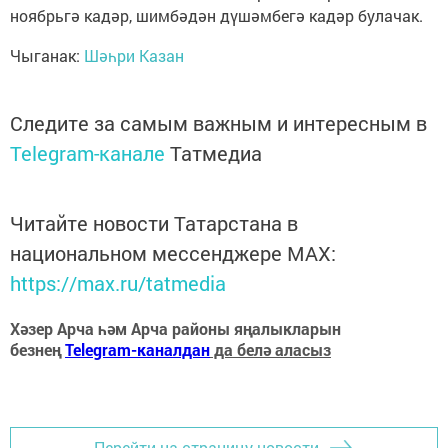
ноябрьгә кадәр, шимбәдән дүшәмбегә кадәр булачак.
Чыганак:
Шәһри Казан
Следите за самым важным и интересным в
Telegram-канале
Татмедиа
Читайте новости Татарстана в
национальном мессенджере MАХ:
https://max.ru/tatmedia
Хәзер Арча һәм Арча районы яңалыкларын
безнең
Telegram-каналдан
да белә аласыз
Перейти на страницу новости