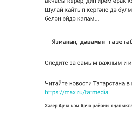
акчасы керер, дип ирем ерак к
Шулай кайтып кергәне дә булм
белән өйдә калам...
Язманың дәвамын газета
Следите за самым важным и 
Читайте новости Татарстана 
https://max.ru/tatmedia
Хәзер Арча һәм Арча районы яңалыкл