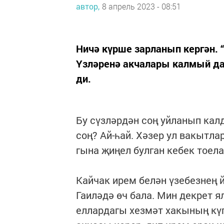
автор,
8 апрель 2023 - 08:51
Ничә күрше зарланып кергән. 
Үзләренә акчалары калмый да.
ди.
Бу сүзләрдән соң уйланып ка
соң? Ай-һай. Хәзер ул вакытл
гына җиңел булган кебек тоела
Кайчак ирем белән үзебезнең 
Гаиләдә өч бала. Мин декрет 
еллардагы хезмәт хакының күп