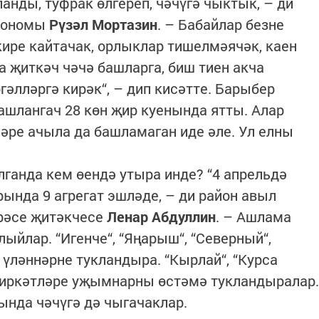
анды, туфрак өлгереп, чәчүгә чыктык, – ди
грономы
Рүзәл Мортазин
. – Бабайлар безне
кире кайтачак, орлыклар тишелмәячәк, каен
а җиткәч чәчә башларга, биш тиен акча
әлләргә кирәк“, – дип кисәтте. Барыбер
ашлангач 28 көн җир куенында ятты. Алар
әре ачыла да башламаган иде әле. Ул елны
лганда кем өендә утыра инде? “4 апрельдә
ында 9 агрегат эшләде, – ди район авыл
рәсе җитәкчесе
Ленар Абдуллин
. – Ашлама
ыйлар. “Игенче“, “Яңарыш“, “Северный“,
 үләннәрне тукландыра. “Кырлай“, “Курса
 ширкәтләре уҗымнарны өстәмә тукландыралар.
ында чәчүгә дә чыгачаклар.