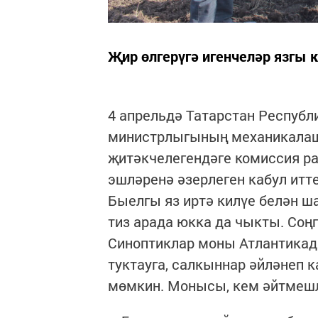
Җир өлгерүгә игенчеләр язгы
4 апрельдә Татарстан Респуб
министрлыгының механикалаш
җитәкчелегендәге комиссия р
эшләренә әзерлеген кабул итте
Быелгы яз иртә килүе белән ш
тиз арада юкка да чыкты. Соң
Синоптиклар моны Атлантикада
туктауга, салкыннар әйләнеп 
мөмкин. Монысы, кем әйтмешл