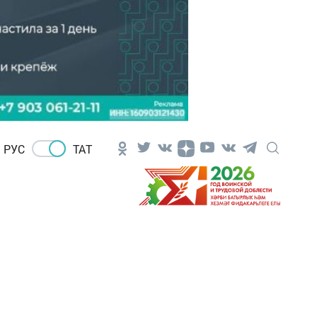
РУС
ТАТ