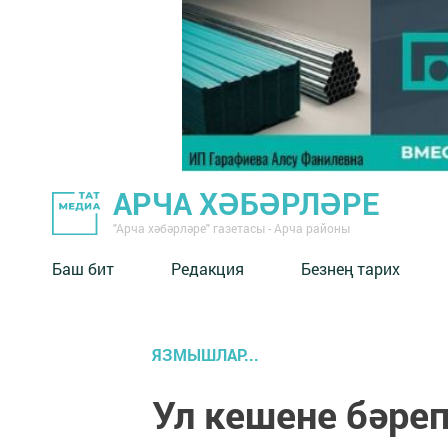
АРЧА ХӘБӘРЛӘРЕ
"Арча хәбәрләре" газетасы - Арча районы
Баш бит
Редакция
Безнең тарих
ЯЗМЫШЛАР...
Ул кешене бәре