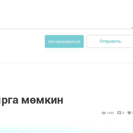
Отправить
Авторизоваться
ырга мөмкин
1033
0