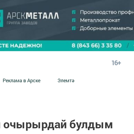
16+
Реклама в Арске
Элемтә
п очырырдай булдым