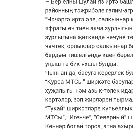
– Бер елны шулай яз иртә башл
районның тәҗрибәле галим-а
“Чәчәргә иртә әле, салкыннар 
яфрагы өч тиен акча зурлыгын
зурлыгына җиткәндә чәчүне төг
чәчтек, орлыклар салкыннар б
бердәм тишелгәндә каен бөрел
уңыш та бик яхшы булды.
Чыннан да, басуга керерлек бу
“Курса МТСы“ ширкәте басулар
хуҗалыгы һәм азык-төлек ида
кертәләр, зәп җирләрен тырмал
“Тукай“ ширкәтләре күпьеллык
МТСы“, “Игенче“, “Северный“
Көннәр болай торса, атна ахыр