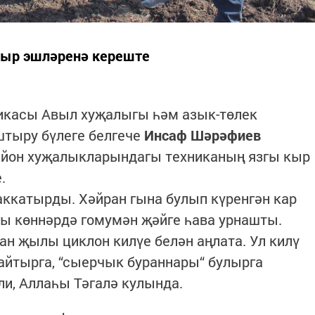
 кыр эшләренә кереште
ликасы Авыл хуҗалыгы һәм азык-төлек
тыру бүлеге белгече
Инсаф Шәрәфиев
айон хуҗалыкларындагы техниканың язгы кыр
.
аккатырды. Хәйран гына булып күренгән кар
гы көннәрдә гомумән җәйге һава урнашты.
н җылы циклон килүе белән аңлата. Ул килү
кайтырга, “сыерчык бураннары“ булырга
и, Аллаһы Тәгалә кулында.