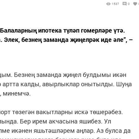
1537
0
“Балаларның ипотека түләп гомерләре үтә.
 Элек, безнең заманда җиңелрәк иде әле”, –
лдым. Безнең заманда җиңел булдымы икән
ар артта калды, авырлыклар онытылды. Шуңа
, минемчә.
йорт төзегән вакытларны искә төшерәбез.
ялында. Бер ирем акчасына яшибез. Ул
ме икәнен яшьтәшләрем аңлар. Аз булса да