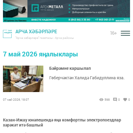
АРЧА ХӘБӘРЛӘРЕ
16+
"Арча хәбәрләре" газетасы - Арча районы
7 май 2026 яңалыклары
Бәйрәмне каршылап
Гөберчәктән Халидә Габидуллина яза.
07 май 2026, 18:07
598
0
0
Казан-Ижау юнәлешендә яңа комфортлы электропоездлар
хәрәкәт итә башлый