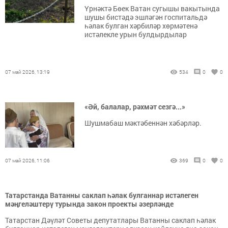
Үрнәктә Бөек Ватан сугышы вакытында
шушы бистәдә эшләгән госпитальдә
һәлак булган хәрбиләр хөрмәтенә
истәлекле урын булдырдылар
07 май 2026, 13:19
534
0
0
«Әй, балалар, рәхмәт сезгә...»
Шушмабаш мәктәбеннән хәбәрләр.
07 май 2026, 11:06
369
0
0
Татарстанда Ватанны саклап һәлак булганнар истәлеген
мәңгеләштерү турында закон проекты әзерләнде
Татарстан Дәүләт Советы депутатлары Ватанны саклап һәлак