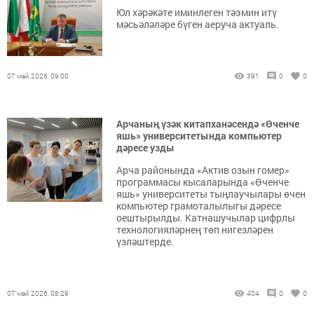
Юл хәрәкәте иминлеген тәэмин итү
мәсьәләләре бүген аеруча актуаль.
07 май 2026, 09:00
391
0
0
Арчаның үзәк китапханәсендә «Өченче
яшь» университетында компьютер
дәресе узды
Арча районында «Актив озын гомер»
программасы кысаларында «Өченче
яшь» университеты тыңлаучылары өчен
компьютер грамоталылыгы дәресе
оештырылды. Катнашучылар цифрлы
технологияләрнең төп нигезләрен
үзләштерде.
07 май 2026, 08:29
404
0
0