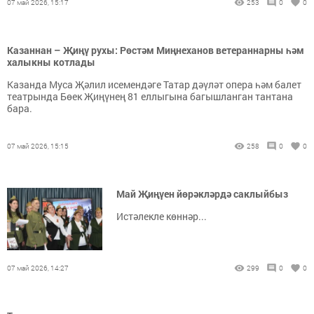
07 май 2026, 15:17
253
0
0
Казаннан – Җиңү рухы: Рөстәм Миңнеханов ветераннарны һәм
халыкны котлады
Казанда Муса Җәлил исемендәге Татар дәүләт опера һәм балет
театрында Бөек Җиңүнең 81 еллыгына багышланган тантана
бара.
07 май 2026, 15:15
258
0
0
Май Җиңүен йөрәкләрдә саклыйбыз
Истәлекле көннәр...
07 май 2026, 14:27
299
0
0