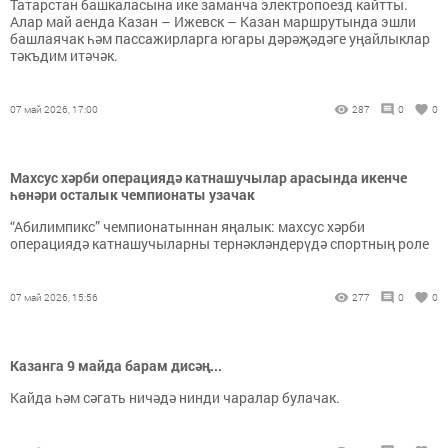
Татарстан башкаласына ике заманча электропоезд кайтты.
Алар май аенда Казан – Ижевск – Казан маршрутында эшли
башлаячак һәм пассажирларга югары дәрәҗәдәге уңайлыклар
тәкъдим итәчәк.
07 май 2026, 17:00
287
0
0
Махсус хәрби операциядә катнашучылар арасында икенче
һөнәри осталык чемпионаты узачак
“Абилимпикс” чемпионатыннан яңалык: махсус хәрби
операциядә катнашучыларны тернәкләндерүдә спортның роле
07 май 2026, 15:56
277
0
0
Казанга 9 майда барам дисәң...
Кайда һәм сәгать ничәдә нинди чаралар булачак.