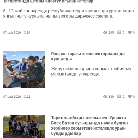
Татарстанда шторм кисәтүе игълан иттеләр
8–12 май көннәрендә республика территориясендә урманнарда
янгын чыгу куркынычының югары дәрәҗәсе саклана.
07 май 2026, 13:29
265
0
0
Яшь юл хәрәкәте инспекторлары да
кушылды
Җиңү символларына хөрмәт тәрбияләү
макматыңда үткәрелде.
07 май 2026, 13:22
339
0
0
Тарих чылбыры өзелмәсен: Үрнәктә
Бөек Ватан сугышында һәлак булган
хәрбиләр хөрмәтенә истәлекле урын
булдырдылар