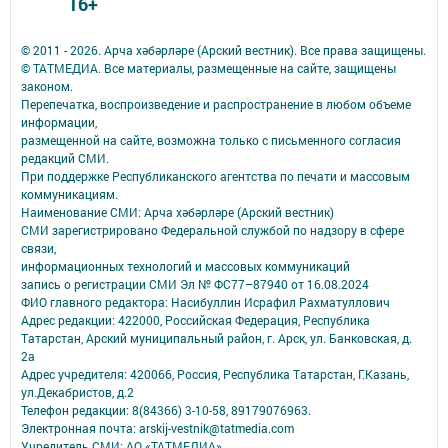
16+
© 2011 - 2026. Арча хәбәрләре (Арский вестник). Все права защищены.
© ТАТМЕДИА. Все материалы, размещенные на сайте, защищены
законом.
Перепечатка, воспроизведение и распространение в любом объеме
информации,
размещенной на сайте, возможна только с письменного согласия
редакций СМИ.
При поддержке Республиканского агентства по печати и массовым
коммуникациям.
Наименование СМИ: Арча хәбәрләре (Арский вестник)
СМИ зарегистрировано Федеральной службой по надзору в сфере
связи,
информационных технологий и массовых коммуникаций
запись о регистрации СМИ Эл № ФС77–87940 от 16.08.2024
ФИО главного редактора: Насибуллин Исрафил Рахматуллович
Адрес редакции: 422000, Российская Федерация, Республика
Татарстан, Арский муниципальный район, г. Арск, ул. Банковская, д.
2а
Адрес учредителя: 420066, Россия, Республика Татарстан, Г.Казань,
ул.Декабристов, д.2
Телефон редакции: 8(84366) 3-10-58, 89179076963.
Электронная почта: arskij-vestnik@tatmedia.com
Учредитель СМИ: АО «ТАТМЕДИА»