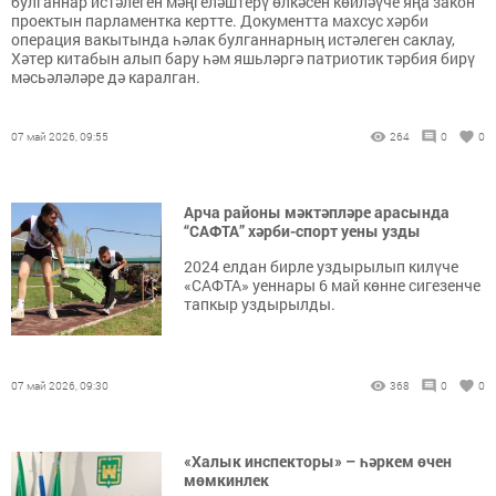
булганнар истәлеген мәңгеләштерү өлкәсен көйләүче яңа закон
проектын парламентка кертте. Документта махсус хәрби
операция вакытында һәлак булганнарның истәлеген саклау,
Хәтер китабын алып бару һәм яшьләргә патриотик тәрбия бирү
мәсьәләләре дә каралган.
07 май 2026, 09:55
264
0
0
Арча районы мәктәпләре арасында
“САФТА” хәрби-спорт уены узды
2024 елдан бирле уздырылып килүче
«САФТА» уеннары 6 май көнне сигезенче
тапкыр уздырылды.
07 май 2026, 09:30
368
0
0
«Халык инспекторы» – һәркем өчен
мөмкинлек