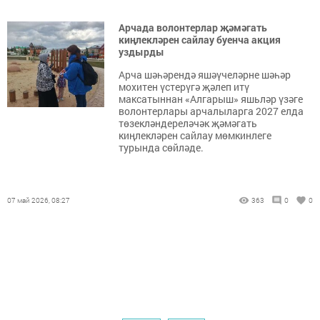
Арчада волонтерлар җәмәгать
киңлекләрен сайлау буенча акция
уздырды
Арча шәһәрендә яшәүчеләрне шәһәр
мохитен үстерүгә җәлеп итү
максатыннан «Алгарыш» яшьләр үзәге
волонтерлары арчалыларга 2027 елда
төзекләндереләчәк җәмәгать
киңлекләрен сайлау мөмкинлеге
турында сөйләде.
07 май 2026, 08:27
363
0
0