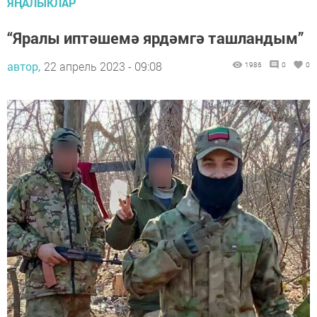
ЯҢАЛЫКЛАР
“Яралы иптәшемә ярдәмгә ташландым”
автор,
22 апрель 2023 - 09:08
1986
0
0