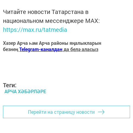
Читайте новости Татарстана в
национальном мессенджере MАХ:
https://max.ru/tatmedia
Хәзер Арча һәм Арча районы яңалыкларын
безнең
Telegram-каналдан
да белә аласыз
Теги:
АРЧА ХӘБӘРЛӘРЕ
Перейти на страницу новости