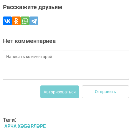
Расскажите друзьям
Нет комментариев
Отправить
Авторизоваться
Теги:
АРЧА ХӘБӘРЛӘРЕ