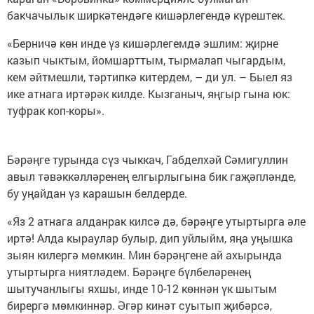
бакчачылык ширкәтендәге кишәрлегендә күрештек.
«Берничә көн инде үз кишәрлегемдә эшлим: җирне
казып чыктым, йомшарттым, тырмалап чыгардым,
кем әйтмешли, тәртипкә китердем, – ди ул. – Быел яз
ике атнага иртәрәк килде. Кызганыч, яңгыр гына юк:
туфрак коп-коры».
Бәрәңге турында сүз чыккач, Габделхәй Сәмигуллин
авыл тәвәккәлләренең елгырлыгына бик гаҗәпләнде,
бу уңайдан үз карашын белдерде.
«Яз 2 атнага алданрак килсә дә, бәрәңге утыртырга әле
иртә! Алда кыраулар булыр, дип уйлыйм, яңа уңышка
зыян килергә мөмкин. Мин бәрәңгене ай ахырында
утыртырга ниятләдем. Бәрәңге бүлбеләренең
шытучанлыгы яхшы, инде 10-12 көннән үк шытым
бирергә мөмкиннәр. Әгәр кинәт суытып җибәрсә,