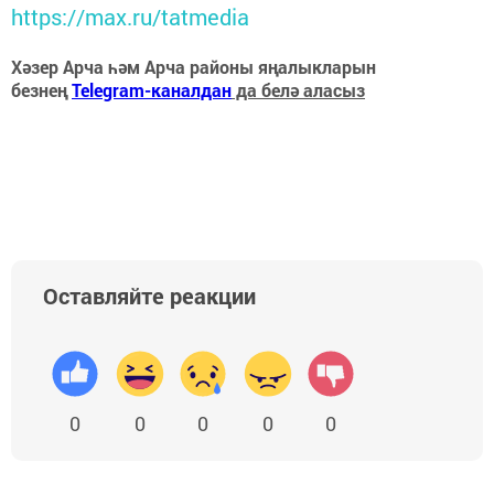
https://max.ru/tatmedia
Хәзер Арча һәм Арча районы яңалыкларын
безнең
Telegram-каналдан
да белә аласыз
Оставляйте реакции
0
0
0
0
0