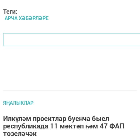
Теги:
АРЧА ХӘБӘРЛӘРЕ
ЯҢАЛЫКЛАР
Илкүләм проектлар буенча быел
республикада 11 мәктәп һәм 47 ФАП
төзеләчәк