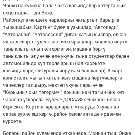
Чөнки нәкъ менә бала чакта кагыйдәләр хәтергә нык
сеңеп кала, – ди Энҗе.
Район күләмендәге чараларны яктыртып барырга
тырышабыз. Картинг буенча узышлар, “Автоледи”,
“Автобабай”, “Автосессия” дигән хатын-кызлар, өлкән
яшьтәгеләр, студентлар өчен ярышлар, машина йөртү
таныклыгы алып өлгермәгән, машина йөртү
таныклыгы алу өчен әле укучы гына студентлар белән
автомобильдә күп төрле ярыш (юл хәрәкәте
кагыйдәләре, фигуралы йөрү һәм башкалар), 8 март
көнне юлга чыгып хатын-кыз машина йөртүчеләргә
чәчәкләр тапшыру, мәктәп укучылары өчен
“Куркынычсыз тәгәрмәч” ярышы һәм тагын бик күп
чаралар үткәрелә. Күбесе ДОСААФ оешмасы белән
берлектә. Картинг ярышларын үткәрүдә Укучылар
сарае зур өлеш кертә, район хакимияте дә ярдәмен
күрсәтә.
Болары район күләмендә үткәннәре. Моннан тыш Энҗе