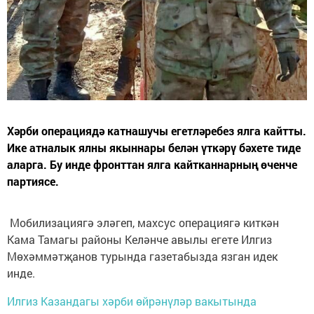
Хәрби операциядә катнашучы егетләребез ялга кайтты.
Ике атналык ялны якыннары белән үткәрү бәхете тиде
аларга. Бу инде фронттан ялга кайтканнарның өченче
партиясе.
Мобилизациягә эләгеп, махсус операциягә киткән
Кама Тамагы районы Келәнче авылы егете Илгиз
Мөхәммәтҗанов турында газетабызда язган идек
инде.
Илгиз Казандагы хәрби өйрәнүләр вакытында