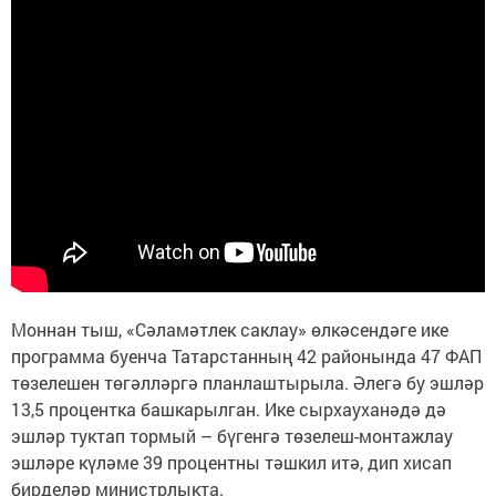
Моннан тыш, «Сәламәтлек саклау» өлкәсендәге ике
программа буенча Татарстанның 42 районында 47 ФАП
төзелешен төгәлләргә планлаштырыла. Әлегә бу эшләр
13,5 процентка башкарылган. Ике сырхауханәдә дә
эшләр туктап тормый – бүгенгә төзелеш-монтажлау
эшләре күләме 39 процентны тәшкил итә, дип хисап
бирделәр министрлыкта.