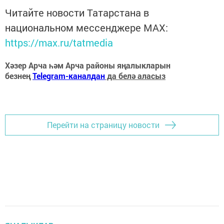
Читайте новости Татарстана в
национальном мессенджере MАХ:
https://max.ru/tatmedia
Хәзер Арча һәм Арча районы яңалыкларын
безнең
Telegram-каналдан
да белә аласыз
Перейти на страницу новости