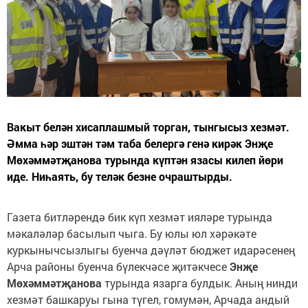
Вакыт белән хисаплашмый торган, тынгысыз хезмәт.
Әмма һәр эштән тәм таба белергә генә кирәк Энҗе
Мөхәммәтҗанова турында күптән язасы килеп йөри
иде. Ниһаять, бу теләк безне очраштырды.
Газета битләрендә бик күп хезмәт ияләре турында
мәкаләләр басылып чыга. Бу юлы юл хәрәкәте
куркынычсызлыгы буенча дәүләт бюджет идарәсенең
Арча районы буенча бүлекчәсе җитәкчесе
Энҗе
Мөхәммәтҗанова
турында язарга булдык. Аның нинди
хезмәт башкаруы гына түгел, гомумән, Арчада андый