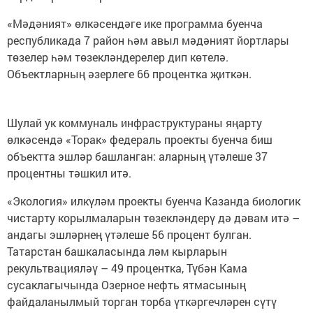
«Мәдәният» өлкәсендәге ике программа буенча
республикада 7 район һәм авыл мәдәният йортлары
төзелер һәм төзекләндерелер дип көтелә.
Объектларның әзерлеге 66 процентка җиткән.
Шулай ук коммуналь инфраструктураны яңарту
өлкәсендә «Торак» федераль проекты буенча биш
объектта эшләр башланган: аларның үтәлеше 37
процентны тәшкил итә.
«Экология» илкүләм проекты буенча Казанда биологик
чистарту корылмаларын төзекләндерү дә дәвам итә –
андагы эшләрнең үтәлеше 56 процент булган.
Татарстан башкаласында ләм кырларын
рекультвацияләү – 49 процентка, Түбән Кама
сусаклагычында Озерное нефть ятмасының
файдаланылмый торган торба үткәргечләрен сүтү