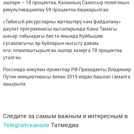
эшләре – 18 процентка, Казанның Самосыр полигонын
рекультивацияләү 59 процентка башкарылган.
«Табигый ресурсларны җитештерү һәм файдалану»
дәүләт программасы кысаларында Кама Тамагы
шәһәр тибындагы бистә янында Куйбышев
сусаклагычы яр буйларын ныгыту дәвам
итә: планлаштырылган эшләр хәзергә 78 процентка
үтәлгән.
Россиядә илкүләм проектлар РФ Президенты Владимир
Путин инициативасы белән 2019 елдан башлап гамәлгә
ашырыла.
Следите за самым важным и интересным в
Telegram-канале
Татмедиа