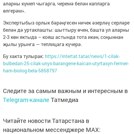
аларны күмеп чыгарга, черемә белән капларга
өлгерәм».
Экспертыбыз орлык бәрәңгесен ничек әзерләү серләре
белән дә уртаклашты: шыттыру өчен, башта ул аларны
2-3 көн яктыда – кояш астында тота икән, соңыннан
җылы урынга — теплицага күчерә.
Бу хакта тулырак:
https://intertat.tatar/news/1-cilak-
bulbedan-25-cilak-unys-barangene-kaican-utyrtasyn-fermer-
ham-biolog-bela-5858797
Следите за самым важным и интересным в
Telegram-канале
Татмедиа
Читайте новости Татарстана в
национальном мессенджере MАХ: