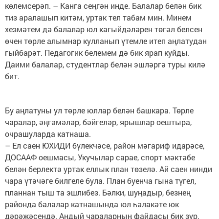
көлемсерәп. – Канга сеңгән инде. Балалар белән бик
тиз аралашып китәм, уртак тел табам мин. Минем
хезмәтем дә балалар юл кагыйдәләрен төгәл белсен
өчен төрле алымнар кулланып үтемле итеп аңлатудан
гыйбарәт. Педагогик белемем дә бик ярап куйды.
Даими балалар, студентлар белән эшләргә туры килә
бит.
Бу аңлатуны ул төрле юллар белән башкара. Төрле
чаралар, әңгәмәләр, бәйгеләр, ярышлар оештыра,
очрашуларда катнаша.
– Ел саен ЮХИДИ бүлекчәсе, район мәгариф идарәсе,
ДОСААФ оешмасы, Укучылар сарае, спорт мәктәбе
белән берлектә уртак еллык план төзелә. Ай саен нинди
чара үтәчәге билгеле була. План буенча гына түгел,
планнан тыш та эшлибез. Бәлки, шуңадыр, безнең
районда балалар катнашында юл һәлакәте юк
дәрәҗәсендә. Андый чараларның файдасы бик зур.