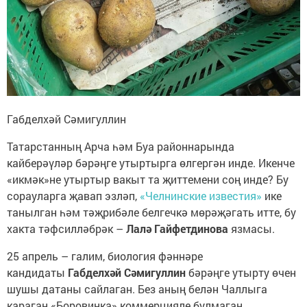
Габделхәй Сәмигуллин
Татарстанның Арча һәм Буа районнарында
кайберәүләр бәрәңге утыртырга өлгергән инде. Икенче
«икмәк»не утыртыр вакыт та җиттемени соң инде? Бу
сорауларга җавап эзләп,
«Челнинские известия»
ике
танылган һәм тәҗрибәле белгечкә мөрәҗәгать итте, бу
хакта тәфсилләбрәк –
Лалә Гайфетдинова
язмасы.
25 апрель – галим, биология фәннәре
кандидаты
Габделхәй Сәмигуллин
бәрәңге утырту өчен
шушы датаны сайлаган. Без аның белән Чаллыга
караган «Боровинка» коммерцияле булмаган