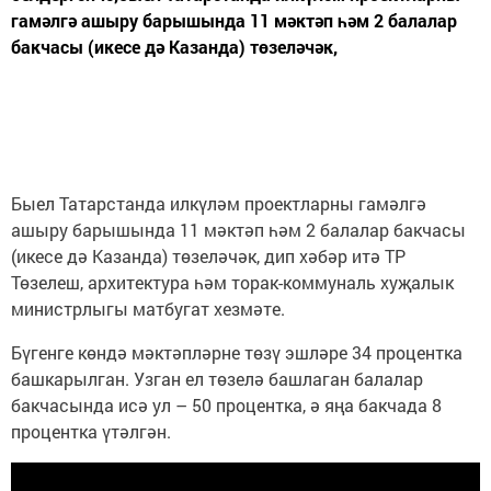
гамәлгә ашыру барышында 11 мәктәп һәм 2 балалар
бакчасы (икесе дә Казанда) төзеләчәк,
Быел Татарстанда илкүләм проектларны гамәлгә
ашыру барышында 11 мәктәп һәм 2 балалар бакчасы
(икесе дә Казанда) төзеләчәк, дип хәбәр итә ТР
Төзелеш, архитектура һәм торак-коммуналь хуҗалык
министрлыгы матбугат хезмәте.
Бүгенге көндә мәктәпләрне төзү эшләре 34 процентка
башкарылган. Узган ел төзелә башлаган балалар
бакчасында исә ул – 50 процентка, ә яңа бакчада 8
процентка үтәлгән.