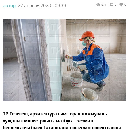
автор,
22 апрель 2023 - 09:39
871
0
0
ТР Төзелеш, архитектура һәм торак-коммуналь
хуҗалык министрлыгы матбугат хезмәте
белдергәнчә,быел Татарстанда илкүләм проектларны