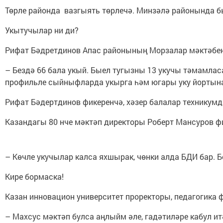
Төрле районда вазгыять төрлечә. Минзәлә районында 
Укытучылар ни ди?
Рифат Бәдретдинов Апас районының Морзалар мәктәбен
– Бездә 66 бала укый. Быел тугызны 13 укучы тәмамлас
профильле сыйныфларда укырга һәм югары уку йортына к
Рифат Бәдертдинов фикеренчә, хәзер балалар техникумда
Казандагы 80 нче мәктәп директоры Роберт Мансуров фик
– Көчле укучылар калса яхшырак, чөнки алда БДИ бар. Б
Кире бормаска!
Казан инновацион университет проректоры, педагогика 
– Махсус мәктәп булса аңлыйм әле, гадәтиләре кабул ит