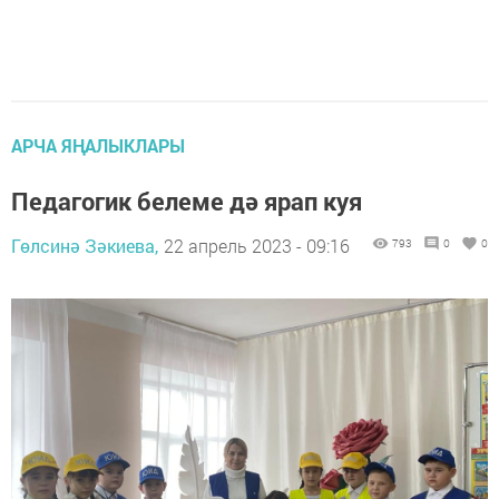
АРЧА ЯҢАЛЫКЛАРЫ
Педагогик белеме дә ярап куя
Гөлсинә Зәкиева,
22 апрель 2023 - 09:16
793
0
0