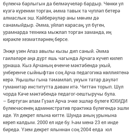
бүлекчә барлыгын да белмәүчеләр бардыр. Чөнки ул
күзгә күренми торган, әмма тавык та чүпләп бетерә
алмаслык эш. Кайберәүләр аны мөһим дә
санамыйдыр. Әмма, уйлап карасаң, ул бүген,
урамнарда техника мыжлап торган заманда, иң
кирәкле хезмәтләрнең берсе.
Энҗе үзен Апаз авылы кызы дип саный. Әмма
гаиләләре аңа дүрт яшь чагында Арчага күчеп килеп
урнаша. Кыз Арчаның өченче мәктәбендә укый,
унберенче сыйныфтан соң Арча педагогика көллиятенә
керә. Уңышлы гына тәмамлап, укуын татар дәүләт
гуманитар институтта дәвам итә. Читтән торып. Шул
чорда Кәче мәктәбендә педагог-оештыручы була.
– Бертуган апам Гүзәл Арча эчке эшләр бүлеге ЮХИДИ
бүлекчәсенең административ практика бүлегендә эшли
иде. Ул декрет ялына китте. Шунда аның урынына
кереп калдым. 2000 ел иде бу. Һәм менә 23 ел инде
биредә. Үзем декрет ялыннан соң 2004 елда юл