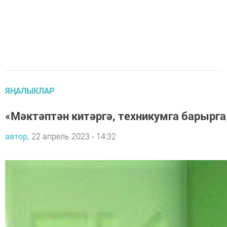
ЯҢАЛЫКЛАР
«Мәктәптән китәргә, техникумга барырга
автор,
22 апрель 2023 - 14:32