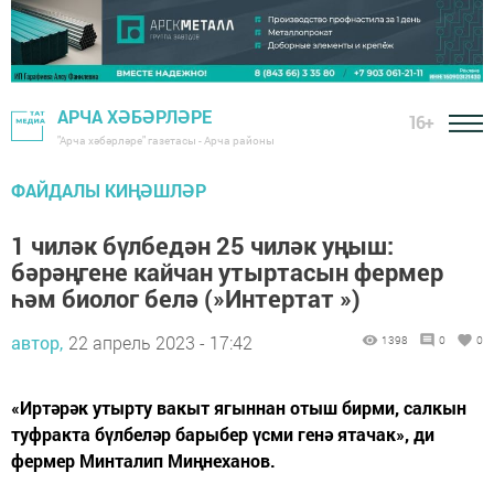
АРЧА ХӘБӘРЛӘРЕ
16+
"Арча хәбәрләре" газетасы - Арча районы
ФАЙДАЛЫ КИҢӘШЛӘР
1 чиләк бүлбедән 25 чиләк уңыш:
бәрәңгене кайчан утыртасын фермер
һәм биолог белә (»Интертат »)
автор,
22 апрель 2023 - 17:42
1398
0
0
«Иртәрәк утырту вакыт ягыннан отыш бирми, салкын
туфракта бүлбеләр барыбер үсми генә ятачак», ди
фермер Минталип Миңнеханов.