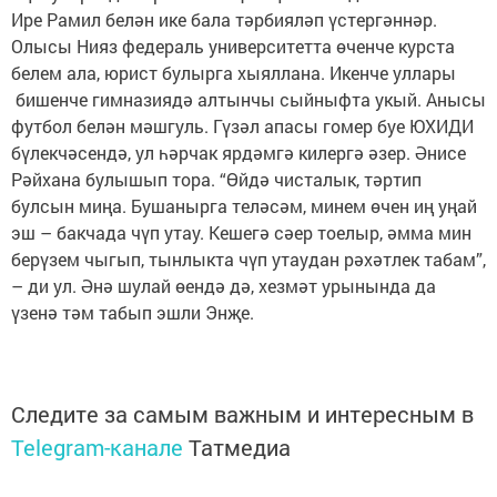
Ире Рамил белән ике бала тәрбияләп үстергәннәр.
Олысы Нияз федераль университетта өченче курста
белем ала, юрист булырга хыяллана. Икенче уллары
бишенче гимназиядә алтынчы сыйныфта укый. Анысы
футбол белән мәшгуль. Гүзәл апасы гомер буе ЮХИДИ
бүлекчәсендә, ул һәрчак ярдәмгә килергә әзер. Әнисе
Рәйхана булышып тора. “Өйдә чисталык, тәртип
булсын миңа. Бушанырга теләсәм, минем өчен иң уңай
эш – бакчада чүп утау. Кешегә сәер тоелыр, әмма мин
берүзем чыгып, тынлыкта чүп утаудан рәхәтлек табам”,
– ди ул. Әнә шулай өендә дә, хезмәт урынында да
үзенә тәм табып эшли Энҗе.
Следите за самым важным и интересным в
Telegram-канале
Татмедиа