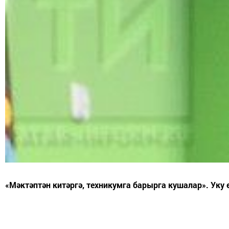
«Мәктәптән китәргә, техникумга барырга кушалар». Ук