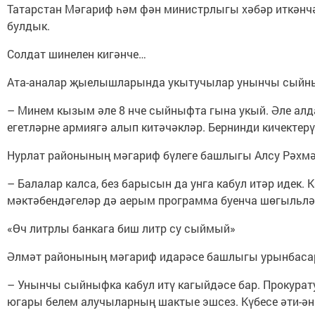
Татарстан Мәгариф һәм фән министрлыгы хәбәр иткәнчә,
булдык.
Солдат шинелен кигәнче…
Ата-аналар җыелышларында укытучылар унынчы сыйныф
– Минем кызым әле 8 нче сыйныфта гына укый. Әле алда
егетләрне армиягә алып китәчәкләр. Бернинди кичектерү
Нурлат районының мәгариф бүлеге башлыгы Алсу Рәхмәту
– Балалар калса, без барысын да унга кабул итәр идек.
мәктәбендәгеләр дә аерым программа буенча шөгыльлән
«Өч литрлы банкага биш литр су сыймый»
Әлмәт районының мәгариф идарәсе башлыгы урынбасары 
– Унынчы сыйныфка кабул итү кагыйдәсе бар. Прокурату
югары белем алучыларның шактые эшсез. Күбесе әти-әниг