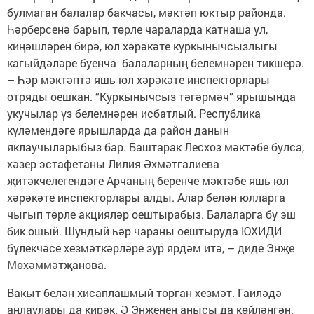
булмаган балалар бакчасы, мәктәп юктыр районда.
Һәрберсенә барып, төрле чараларда катнаша ул,
киңәшләрен бирә, юл хәрәкәте куркынычсызлыгы
кагыйдәләре буенча балаларның белемнәрен тикшерә.
– Һәр мәктәптә яшь юл хәрәкәте инспекторлары
отряды оешкан. “Куркынычсыз тәгәрмәч” ярышында
укучылар үз белемнәрен исбатлый. Республика
күләмендәге ярышларда да район данын
яклаучыларыбыз бар. Баштарак Лесхоз мәктәбе булса,
хәзер эстафетаны Лилия Әхмәтгалиева
җитәкчелегендәге Арчаның беренче мәктәбе яшь юл
хәрәкәте инспекторлары алды. Алар белән юлларга
чыгып төрле акцияләр оештырабыз. Балаларга бу эш
бик ошый. Шундый һәр чараны оештыруда ЮХИДИ
бүлекчәсе хезмәткәрләре зур ярдәм итә, – диде Энҗе
Мөхәммәтҗанова.
Вакыт белән хисаплашмый торган хезмәт. Гаиләдә
аңлаулары да кирәк. Ә Энҗенең анысы да көйләнгән.