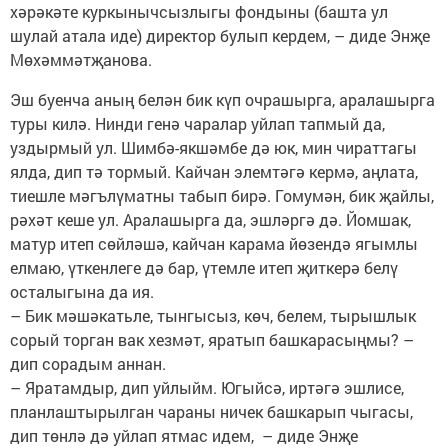
хәрәкәте куркынычсызлыгы фондыны (башта ул
шулай атала иде) директор булып кердем, – диде Энҗе
Мөхәммәтҗанова.
Эш буенча аның белән бик күп очрашырга, аралашырга
туры килә. Нинди генә чаралар уйлап тапмый да,
уздырмый ул. Шимбә-якшәмбе дә юк, мин чираттагы
ялда, дип тә тормый. Кайчан элемтәгә кермә, аңлата,
тиешле мәгълүматны табып бирә. Гомумән, бик җайлы,
рәхәт кеше ул. Аралашырга да, эшләргә дә. Йомшак,
матур итеп сөйләшә, кайчан карама йөзендә ягымлы
елмаю, үткенлеге дә бар, үтемле итеп җиткерә белү
осталыгына да ия.
– Бик мәшәкатьле, тынгысыз, көч, белем, тырышлык
сорый торган вак хезмәт, яратып башкарасыңмы? –
дип сорадым аннан.
– Яратамдыр, дип уйлыйм. Югыйсә, иртәгә эшлисе,
планлаштырылган чараны ничек башкарып чыгасы,
дип төнлә дә уйлап ятмас идем, – диде Энҗе