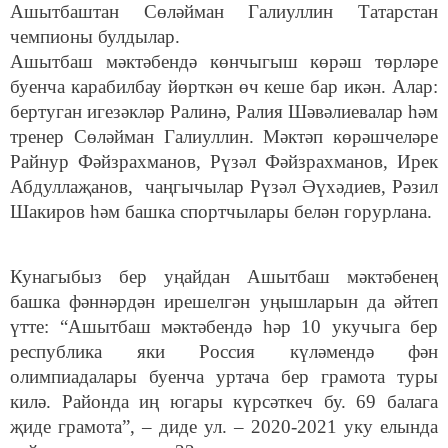
Ашытбаштан Сөләйман Галиуллин Татарстан
чемпионы булдылар.
Ашытбаш мәктәбендә көнчыгыш көрәш төрләре
буенча карабилбау йөрткән өч кеше бар икән. Алар:
бертуган игезәкләр Ралинә, Ралия Шәвәлиевалар һәм
тренер Сөләйман Галиуллин. Мәктәп көрәшчеләре
Райнур Фәйзрахманов, Рүзәл Фәйзрахманов, Ирек
Абдуллаҗанов, чаңгычылар Рүзәл Әүхәдиев, Рәзил
Шакиров һәм башка спортчылары белән горурлана.
Кунагыбыз бер уңайдан Ашытбаш мәктәбенең
башка фәннәрдән ирешелгән уңышларын да әйтеп
үтте: “Ашытбаш мәктәбендә һәр 10 укучыга бер
республика яки Россия күләмендә фән
олимпиадалары буенча уртача бер грамота туры
килә. Районда иң югары күрсәткеч бу. 69 балага
җиде грамота”, – диде ул. – 2020-2021 уку елында