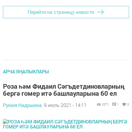
Перейти на страницу новости
АРЧА ЯҢАЛЫКЛАРЫ
Роза һәм Фидаил Сәгъдетдиновларның
бергә гомер итә башлауларына 60 ел
Румия Надршина,
9 июль 2021 - 14:11
2271
1
0