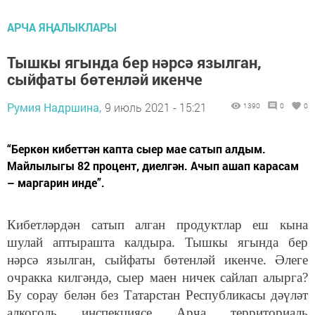
АРЧА ЯҢАЛЫКЛАРЫ
Тышкы ягында бер нәрсә язылган,
сыйфаты бөтенләй икенче
Румия Надршина,
9 июль 2021 - 15:21
1390
0
0
“Беркөн кибеттән капта сыер мае сатып алдым.
Майлылыгы 82 процент, диелгән. Ачып ашап карасам
– маргарин инде”.
Кибетләрдән сатып алган продуктлар еш кына
шулай аптырашта калдыра. Тышкы ягында бер
нәрсә язылган, сыйфаты бөтенләй икенче. Әлеге
очракка килгәндә, сыер маен ничек сайлап алырга?
Бу сорау белән без Татарстан Республикасы дәүләт
алкоголь инспекциясе Арча территориаль