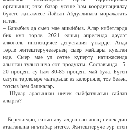
органының эчке базар үсеше һәм координацияләү
бүлеге җитәкчесе Ләйсән Абдуллинага мөрәҗәгать
иттек.
– Барыбыз да сыер мае ашыйбыз. Алар кибетләрдә
бик күп төрле. 2021 елның апрелендә дәүләт
алкоголь инспекциясе дегустация үткәрде. Анда
төрле җитештерүчеләрнең сыер майлары куелган
иде. Сыер мае ул сөтне күпертү нәтиҗәсендә
алынган тулысынча сөт продукты. Составында 15-
20 процент су һәм 80-85 процент май була. Бүген
сатуга төрлеләре чыгарыла: аз калорияле, тоз белән,
тозсыз һәм башкалар.
– Шулар арасыннан ничек сыйфатлысын сайлап
алырга?
– Беренчедән, сатып алу алдыннан аның ничек дип
аталганына игътибар итегез. Җитештерүче зур итеп