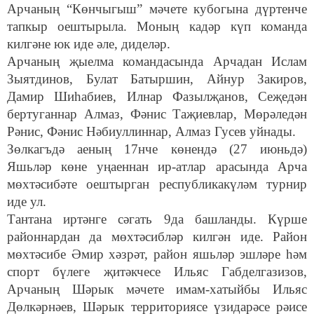
Арчаның “Көнчыгыш” мәчете кубогына дүртенче
тапкыр оештырыла. Моның кадәр күп команда
килгәне юк иде әле, диделәр.
Арчаның җыелма командасында Арчадан Ислам
Зыятдинов, Булат Батыршин, Айнур Закиров,
Дамир Шиһабиев, Илнар Фазылҗанов, Сеҗедән
бертуганнар Алмаз, Фәнис Таҗиевлар, Мөрәледән
Рәнис, Фәнис Нәбиуллиннар, Алмаз Гусев уйнады.
Зөлкагъдә аеның 17нче көнендә (27 июньдә)
Яшьләр көне уңаеннан ир-атлар арасында Арча
мөхтәсибәте оештырган республикакүләм турнир
иде ул.
Тантана иртәнге сәгать 9да башланды. Күрше
районнардан да мөхтәсибләр килгән иде. Район
мөхтәсибе Әмир хәзрәт, район яшьләр эшләре һәм
спорт бүлеге җитәкчесе Ильяс Габделгазизов,
Арчаның Шәрык мәчете имам-хатыйбы Ильяс
Дөлкәрнәев, Шәрык территориясе үзидарәсе рәисе