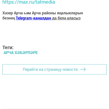
https://max.ru/tatmedia
Хәзер Арча һәм Арча районы яңалыкларын
безнең
Telegram-каналдан
да белә аласыз
Теги:
АРЧА ХӘБӘРЛӘРЕ
Перейти на страницу новости