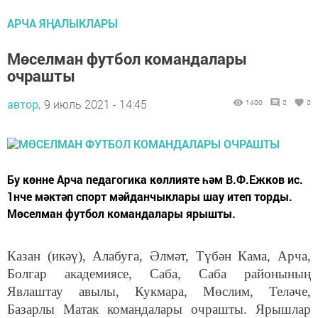
АРЧА ЯҢАЛЫКЛАРЫ
Мөселман футбол командалары
очрашты
автор,
9 июль 2021 - 14:45
1400
0
0
Бу көнне Арча педагогика көллияте һәм В.Ф.Ежков ис.
1нче мәктәп спорт мәйданчыклары шау итеп торды.
Мөселман футбол командалары ярышты.
Казан (икәү), Алабуга, Әлмәт, Түбән Кама, Арча,
Болгар академиясе, Саба, Саба районының
Явлаштау авылы, Кукмара, Мөслим, Теләче,
Базарлы Матак командалары очрашты. Ярышлар