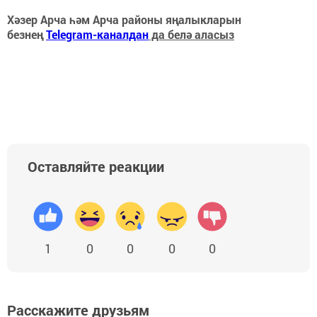
Хәзер Арча һәм Арча районы яңалыкларын
безнең
Telegram-каналдан
да белә аласыз
Оставляйте реакции
1
0
0
0
0
Расскажите друзьям