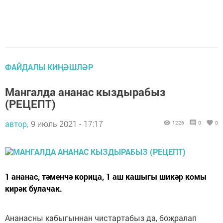
ФАЙДАЛЫ КИҢӘШЛӘР
Мангалда ананас кыздырабыз
(РЕЦЕПТ)
автор,
9 июль 2021 - 17:17
1226
0
0
1 ананас, тәменчә корица, 1 аш кашыгы шикәр комы
кирәк булачак.
Ананасны кабыгыннан чистартабыз да, боҗралап