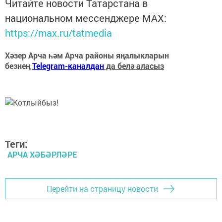
Читайте новости Татарстана в
национальном мессенджере MАХ:
https://max.ru/tatmedia
Хәзер Арча һәм Арча районы яңалыкларын
безнең
Telegram-каналдан
да белә аласыз
Теги:
АРЧА ХӘБӘРЛӘРЕ
Перейти на страницу новости