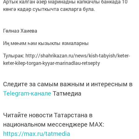
Артык калган әзер маринадны капкачлы банкада 10
көнгә кадәр суыткычта сакларга була.
Гөлназ Хаиева
Иң мөһим һәм кызыклы язмаларны
Тулырак: http://shahrikazan.ru/news/kish-tabyish/keter-
keter-kilep-torgan-kyyar-marinadlau-retsepty
Следите за самым важным и интересным в
Telegram-канале
Татмедиа
Читайте новости Татарстана в
национальном мессенджере MАХ:
https://max.ru/tatmedia