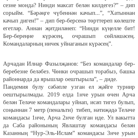
сезне монда? Нинди максат белән килдегез?” – дип
сорыйм. “Бәрәңге чүбеннән качып...”, “Хатыннан
качып диген!” – дип бер-берсенә төрттереп көлеште
егетләр. Аннан җитдиләнеп: “Нинди күңелле бит!
Бер-береңне күрәсең, очрашып сөйләшәсең.
Командаларның ничек уйнаганын күрәсең”.
Арчадан Илнар Фазылҗанов: “Без командалар бер-
беребезне беләбез. Чөнки очрашып торабыз, башка
районнарда да ярышлар оештырыла”, – диде.
Пандемия булу сәбәпле узган ел җәйге турнир
оештырылмады. 2019 елда 1нче урын өчен Арча
белән Теләче командалары уйнап, исәп тигез булып,
соңыннан 7 метр (пенальти) тибеп, нәтиҗәдә Теләче
командасы 1нче, Арча 2нче булган иде. Ул вакытта
да Саба районының Явлаштау командасы белән
Казанның “Нур-Эль-Ислам” командасы 3нче урын