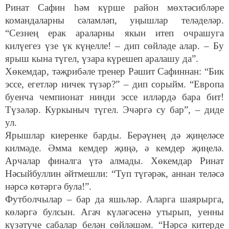
Ринат Сафин һәм күрше район мөхтәсибләре
командаларны сәламләп, уңышлар теләделәр.
“Сезнең ерак араларны якын итеп очрашуга
килүегез үзе үк күңелле! – дип сөйләде алар. – Бу
ярыш кына түгел, үзара күрешеп аралашу да”.
Хөкемдар, тәҗрибәле тренер Рәшит Сафиннан: “Бик
эссе, егетләр ничек түзәр?” – дип сорыйм. “Европа
буенча чемпионат нинди эссе илләрдә бара бит!
Түзәләр. Куркыныч түгел. Эчәргә су бар”, – диде
ул.
Ярышлар киеренке барды. Берәүнең дә җиңеләсе
килмәде. Әмма кемдер җиңә, ә кемдер җиңелә.
Арчалар финалга үтә алмады. Хөкемдар Ринат
Нәсыйбуллин әйтмешли: “Туп түгәрәк, аннан теләсә
нәрсә көтәргә була!”.
Футболчылар – бар да яшьләр. Аларга шаярырга,
көләргә булсын. Агач күләгәсенә утырып, уенны
күзәтүче сабалар белән сөйләшәм. “Нәрсә китерде