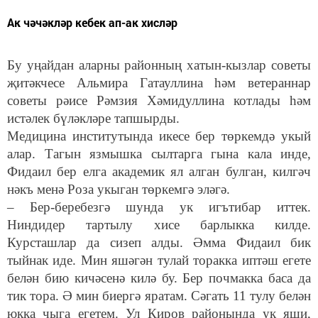
Ак чәчәкләр кебек ап-ак хисләр
Бу уңайдан аларны районның хатын-кызлар советы
җитәкчесе Альмира Гатауллина һәм ветераннар
советы рәисе Рәмзия Хәмидуллина котлады һәм
истәлек бүләкләре тапшырды.
Медицина институтында икесе бер төркемдә укый
алар. Тагын язмышка сылтарга гына кала инде,
Фидаил бер елга академик ял алган булган, килгәч
нәкъ менә Роза укыган төркемгә эләгә.
– Бер-беребезгә шунда ук игътибар иттек.
Ниндидер тартылу хисе барлыкка килде.
Курсташлар да сизеп алды. Әмма Фидаил бик
тыйнак иде. Мин яшәгән тулай торакка иптәш егете
белән бию кичәсенә килә бу. Бер почмакка баса да
тик тора. Ә мин биергә яратам. Сәгать 11 тулу белән
юкка чыга егетем. Ул Киров районында ук яши,