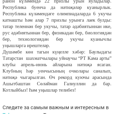
район күләмендә 22 призлы урын яуладылар.
Республика буенча да нәтиҗәләр куанырлык.
Республика күләмендәге олимпиадаларда 6 укучы
катнашты һәм алар 7 призлы урынга лаек булды:
татар теленнән бер укучы, татар әдәбиятыннан ике,
рус әдәбиятыннан бер, физикадан бер, биологиядән
бер, технологиядән бер укучы куанычлы
уңышларга ирештеләр.
Дүшәмбе көн тагын күңелле хәбәр: Баулыдагы
Татарстан шахматчылары уйнаучы “РТ Кама арты”
клубы апрель-июнь айларына нәтиҗә ясаган.
Клубның һәр уенчысының очколары саналып,
нәтиҗә чыгарылган. Өч рекорд куючы арасында
Ашытбаштан Сөләйман Галиуллин да бар.
Котлыйбыз! Һәм уңышлар телибез!
Следите за самым важным и интересным в