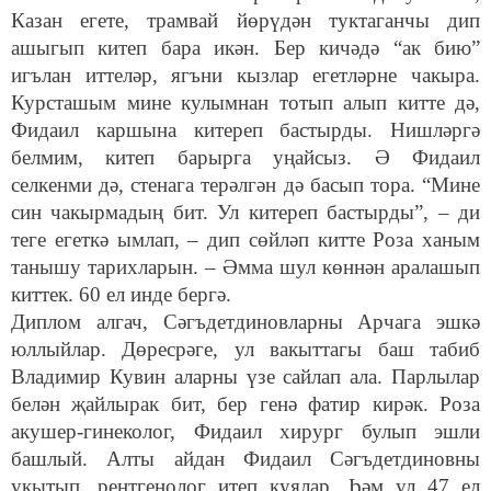
Казан егете, трамвай йөрүдән туктаганчы дип
ашыгып китеп бара икән. Бер кичәдә “ак бию”
игълан иттеләр, ягъни кызлар егетләрне чакыра.
Курсташым мине кулымнан тотып алып китте дә,
Фидаил каршына китереп бастырды. Нишләргә
белмим, китеп барырга уңайсыз. Ә Фидаил
селкенми дә, стенага терәлгән дә басып тора. “Мине
син чакырмадың бит. Ул китереп бастырды”, – ди
теге егеткә ымлап, – дип сөйләп китте Роза ханым
танышу тарихларын. – Әмма шул көннән аралашып
киттек. 60 ел инде бергә.
Диплом алгач, Сәгъдетдиновларны Арчага эшкә
юллыйлар. Дөресрәге, ул вакыттагы баш табиб
Владимир Кувин аларны үзе сайлап ала. Парлылар
белән җайлырак бит, бер генә фатир кирәк. Роза
акушер-гинеколог, Фидаил хирург булып эшли
башлый. Алты айдан Фидаил Сәгъдетдиновны
укытып, рентгенолог итеп куялар. Һәм ул 47 ел