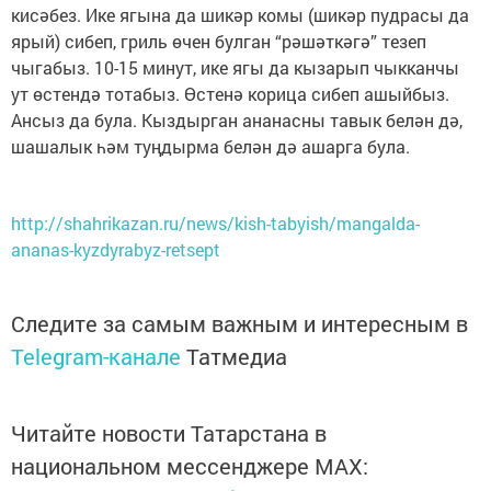
кисәбез. Ике ягына да шикәр комы (шикәр пудрасы да
ярый) сибеп, гриль өчен булган “рәшәткәгә” тезеп
чыгабыз. 10-15 минут, ике ягы да кызарып чыкканчы
ут өстендә тотабыз. Өстенә корица сибеп ашыйбыз.
Ансыз да була. Кыздырган ананасны тавык белән дә,
шашалык һәм туңдырма белән дә ашарга була.
http://shahrikazan.ru/news/kish-tabyish/mangalda-
ananas-kyzdyrabyz-retsept
Следите за самым важным и интересным в
Telegram-канале
Татмедиа
Читайте новости Татарстана в
национальном мессенджере MАХ: