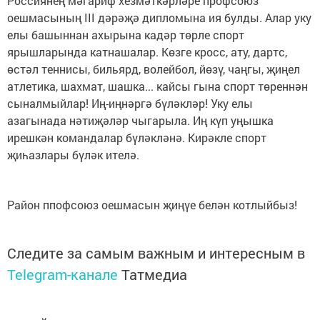
Россиянең мәгариф хезмәткәрләре профсоюз
оешмасының III дәрәҗә дипломына ия булды. Алар уку
елы башыннан ахырына кадәр төрле спорт
ярышларында катнашалар. Көзге кросс, ату, дартс,
өстәл теннисы, бильярд, волейбол, йөзү, чаңгы, җиңел
атлетика, шахмат, шашка... кайсы гына спорт төреннән
сыналмыйлар! Иң-иңнәргә бүләкләр! Уку елы
азагынада нәтиҗәләр чыгарыла. Иң күп уңышка
ирешкән командалар бүләкләнә. Кирәкле спорт
җиһазлары бүләк ителә.
Район ппофсоюз оешмасын җиңүе белән котлыйбыз!
Следите за самым важным и интересным в
Telegram-канале
Татмедиа