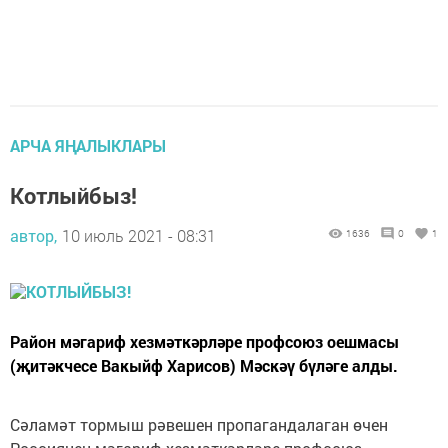
АРЧА ЯҢАЛЫКЛАРЫ
Котлыйбыз!
автор,
10 июль 2021 - 08:31
1636
0
1
Район мәгариф хезмәткәрләре профсоюз оешмасы
(җитәкчесе Вакыйф Харисов) Мәскәү бүләге алды.
Сәламәт тормыш рәвешен пропагандалаган өчен