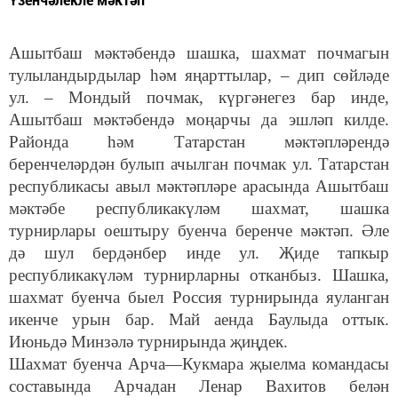
Ашытбаш мәктәбендә шашка, шахмат почмагын
тулыландырдылар һәм яңарттылар, – дип сөйләде
ул. – Мондый почмак, күргәнегез бар инде,
Ашытбаш мәктәбендә моңарчы да эшләп килде.
Районда һәм Татарстан мәктәпләрендә
беренчеләрдән булып ачылган почмак ул. Татарстан
республикасы авыл мәктәпләре арасында Ашытбаш
мәктәбе республикакүләм шахмат, шашка
турнирлары оештыру буенча беренче мәктәп. Әле
дә шул бердәнбер инде ул. Җиде тапкыр
республикакүләм турнирларны отканбыз. Шашка,
шахмат буенча быел Россия турнирында яуланган
икенче урын бар. Май аенда Баулыда оттык.
Июньдә Минзәлә турнирында җиңдек.
Шахмат буенча Арча—Кукмара җыелма командасы
составында Арчадан Ленар Вахитов белән