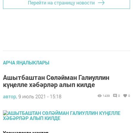
Перейти на страницу новости
АРЧА ЯҢАЛЫКЛАРЫ
Ашытбаштан Сөләйман Галиуллин
күңелле хәбәрләр алып килде
автор,
9 июль 2021 - 15:18
1439
0
0
Үзенчәлекле мәктәп