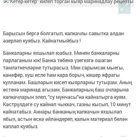
Барысын бергә болгатып, капкачлы савытка алдан
әзерләп куябыз. Кайнатмыйбыз !
Банкаларны яхшылап юабыз. Минем банкаларны
парлаганым юк! Банка төбенә үзегезгә ошаган
тәмләткечләрне тутырасыз. Мин сарымсак мыегы,
канәфер, хуш исле hәм кара борыч, кишер яфрагы
кулланам. Башларын кисеп кыярларны тутырам. Аның
өстенә маринад агызам. Банкаларның баш очларына
капкачларын элеп, "су мунчасы"на кайнатырга куям.
Кәстрүлдәге су кайнап чыккач, газны кысып, 10 минут
кайнатабыз. Аннары банканың капкачын яхшылап
ябып, астын өскә әйләндереп, калын материал белән
каплап куябыз.