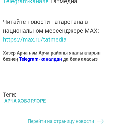
Telegram-канале
Татмедиа
Читайте новости Татарстана в
национальном мессенджере MАХ:
https://max.ru/tatmedia
Хәзер Арча һәм Арча районы яңалыкларын
безнең
Telegram-каналдан
да белә аласыз
Теги:
АРЧА ХӘБӘРЛӘРЕ
Перейти на страницу новости