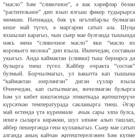
“масло” һәм “сливочное”, ә вак хәрефләр белән
“растительное” дип язып ялгыш фикер тудырырга
мөмкин. Нәтиҗәдә, бик үк игътибарлы булмаган
кеше май түгел, ә маргарин сатып ала. Шуңа
яхшылап карагыз, чын сыер мае булганда тышында
нәкъ менә “сливочное масло” яки “масло из
коровьего молока” дип языла. Икенчедән, составын
укыгыз. Анда каймактан (сливки) тыш бернәрсә дә
булырга тиеш түгел. Кайбер очракта “состав”
булмый. Борчылмагыз, ул вакытта кап тышына
“каймактан әзерләнгән” дигән сүзләр языла
Өченчедән, кап сытылмаган, янчелмәгән булырга
һәм ул кибет киштәсендә этикеткада җитештерүче
күрсәткән температурада сакланырга тиеш. Әгәр
май өстендә үтә күренмәле ачык сары элпә булса,
ипигә сыларга кирәкми, шул элпәне алып ташлап,
әйбер пешергәндә генә кулланыгыз. Сыер мае сатып
алганда аның кайчан җитештерелгәнен һәм күпме