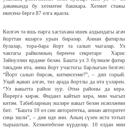
дәвамында бу хезмәтне башкара. Хезмәт стажы
икесенә бергә 87 елга җыела.
Килгәч тә яшь парга хастаханә ишек алдындагы агач
йорттан яшәргә урын бирәләр. Аннан фатирлы
булалар, тора-бара йорт та салып чыгалар. Ул
чактагы райкомның беренче секретаре Харис
Зәйнуллин ярдәме белән. Башта ул 3 бүлмәле фатир
тәкъдим итә, әмма йорт участогы барлыгын белгәч:
“Йорт салып бирсәк, китмисезме?”, – дип сорый.
Уңай җавап алгач, тиз арада йортлы да итә үзләрен.
“Ул вакытта район зур. Әтнә районы да керә.
Йөрергә кирәк. Фидаил кайтып керә, мин чыгып
китәм. Табибларның эшләре вакыт белән исәпләнми
бит. “Башта 10 ел син авторитетка, аннан авторитет
сиңа эшли”, – дия иде әни. Аның сүзен истә тотып
тырыштык. Хезмәтебезне күрделәр. 10 елдан мин