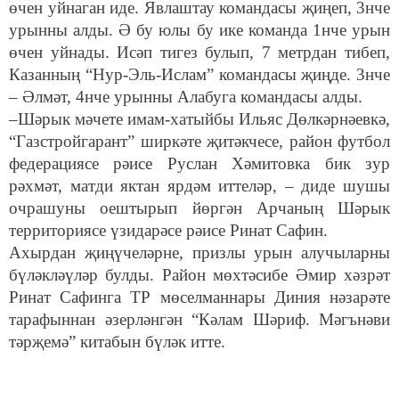
өчен уйнаган иде. Явлаштау командасы җиңеп, 3нче
урынны алды. Ә бу юлы бу ике команда 1нче урын
өчен уйнады. Исәп тигез булып, 7 метрдан тибеп,
Казанның “Нур-Эль-Ислам” командасы җиңде. 3нче
– Әлмәт, 4нче урынны Алабуга командасы алды.
–Шәрык мәчете имам-хатыйбы Ильяс Дөлкәрнәевкә,
“Газстройгарант” ширкәте җитәкчесе, район футбол
федерациясе рәисе Руслан Хәмитовка бик зур
рәхмәт, матди яктан ярдәм иттеләр, – диде шушы
очрашуны оештырып йөргән Арчаның Шәрык
территориясе үзидарәсе рәисе Ринат Сафин.
Ахырдан җиңүчеләрне, призлы урын алучыларны
бүләкләүләр булды. Район мөхтәсибе Әмир хәзрәт
Ринат Сафинга ТР мөселманнары Диния нәзарәте
тарафыннан әзерләнгән “Кәлам Шәриф. Мәгънәви
тәрҗемә” китабын бүләк итте.