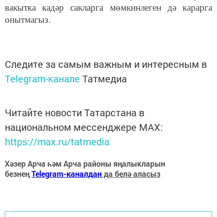
вакытка кадәр сакларга мөмкинлеген дә карарга
онытмагыз.
Следите за самым важным и интересным в
Telegram-канале
Татмедиа
Читайте новости Татарстана в
национальном мессенджере MАХ:
https://max.ru/tatmedia
Хәзер Арча һәм Арча районы яңалыкларын
безнең
Telegram-каналдан
да белә аласыз