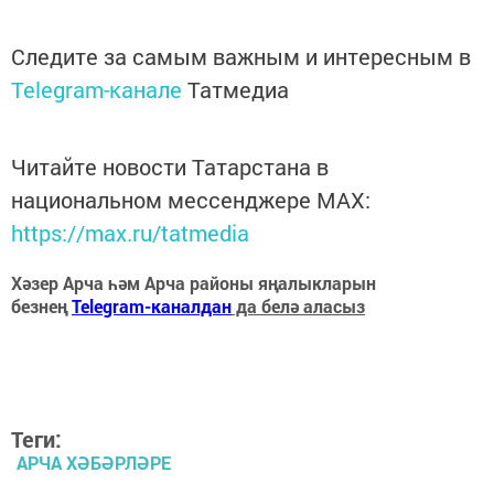
Следите за самым важным и интересным в
Telegram-канале
Татмедиа
Читайте новости Татарстана в
национальном мессенджере MАХ:
https://max.ru/tatmedia
Хәзер Арча һәм Арча районы яңалыкларын
безнең
Telegram-каналдан
да белә аласыз
Теги:
АРЧА ХӘБӘРЛӘРЕ