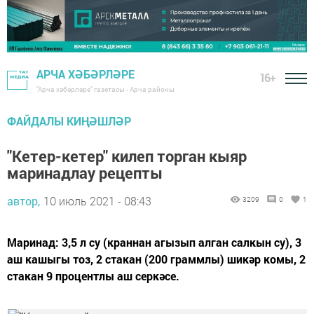
АРЧА ХӘБӘРЛӘРЕ
16+
"Арча хәбәрләре" газетасы - Арча районы
ФАЙДАЛЫ КИҢӘШЛӘР
"Кетер-кетер" килеп торган кыяр
маринадлау рецепты
автор,
10 июль 2021 - 08:43
3209
0
1
Маринад: 3,5 л су (краннан агызып алган салкын су), 3
аш кашыгы тоз, 2 стакан (200 граммлы) шикәр комы, 2
стакан 9 процентлы аш серкәсе.