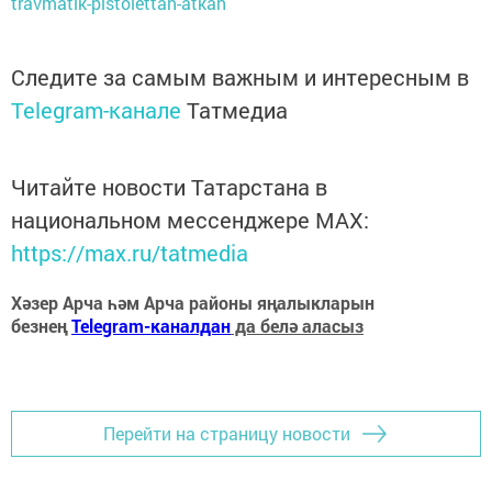
travmatik-pistolettan-atkan
Следите за самым важным и интересным в
Telegram-канале
Татмедиа
Читайте новости Татарстана в
национальном мессенджере MАХ:
https://max.ru/tatmedia
Хәзер Арча һәм Арча районы яңалыкларын
безнең
Telegram-каналдан
да белә аласыз
Перейти на страницу новости