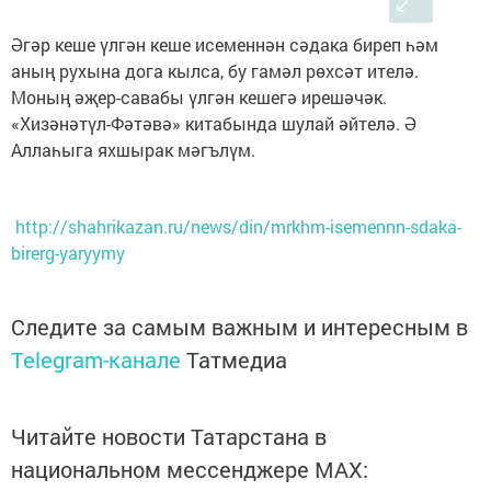
Әгәр кеше үлгән кеше исеменнән сәдака биреп һәм
аның рухына дога кылса, бу гамәл рөхсәт ителә.
Моның әҗер-савабы үлгән кешегә ирешәчәк.
«Хизәнәтүл-Фәтәвә» китабында шулай әйтелә. Ә
Аллаһыга яхшырак мәгълүм.
http://shahrikazan.ru/news/din/mrkhm-isemennn-sdaka-
birerg-yaryymy
Следите за самым важным и интересным в
Telegram-канале
Татмедиа
Читайте новости Татарстана в
национальном мессенджере MАХ: