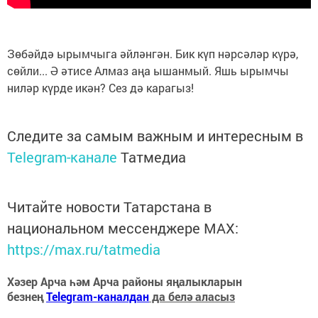
Зөбәйдә ырымчыга әйләнгән. Бик күп нәрсәләр күрә,
сөйли... Ә әтисе Алмаз аңа ышанмый. Яшь ырымчы
ниләр күрде икән? Сез дә карагыз!
Следите за самым важным и интересным в
Telegram-канале
Татмедиа
Читайте новости Татарстана в
национальном мессенджере MАХ:
https://max.ru/tatmedia
Хәзер Арча һәм Арча районы яңалыкларын
безнең
Telegram-каналдан
да белә аласыз