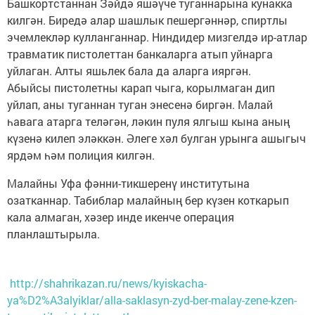
Башкортстаннан Зәйдә яшәүче туганнарына кунакка
килгән. Биредә алар шашлык пешергәннәр, спиртлы
эчемлекләр кулланганнар. Ниндидер мизгелдә ир-атлар
травматик пистолеттан банкаларга атып уйнарга
уйлаган. Алты яшьлек бала да аларга ияргән.
Абыйсы пистолетны карап чыга, корылмаган дип
уйлап, аны туганнан туган энесенә биргән. Малай
һавага атарга теләгән, ләкин пуля ялгыш кына аның
күзенә килеп эләккән. Әлеге хәл булган урынга ашыгыч
ярдәм һәм полиция килгән.
Малайны Уфа фәнни-тикшеренү институтына
озатканнар. Табиблар малайның бер күзен коткарып
кала алмаган, хәзер инде икенче операция
планлаштырыла.
http://shahrikazan.ru/news/kyiskacha-
ya%D2%A3alyiklar/alla-saklasyn-zyd-ber-malay-zene-kzen-