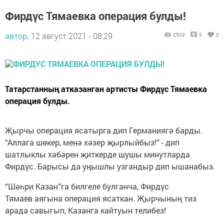
Фирдүс Тямаевка операция булды!
автор,
12 август 2021 - 08:29
2503
0
0
Татарстанның атказанган артисты Фирдүс Тямаевка
операция булды.
Җырчы операция ясатырга дип Германиягә барды.
“Аллага шөкер, менә хәзер җырлыйбыз!” - дип
шатлыклы хәбәрен җиткерде шушы минутларда
Фирдүс. Барысы да уңышлы узгандыр дип ышанабыз.
“Шәһри Казан”га билгеле булганча, Фирдүс
Тямаев аягына операция ясаткан. Җырчының тиз
арада савыгып, Казанга кайтуын телибез!