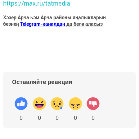
https://max.ru/tatmedia
Хәзер Арча һәм Арча районы яңалыкларын
безнең
Telegram-каналдан
да белә аласыз
Оставляйте реакции
0
0
0
0
0