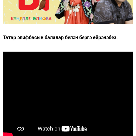
Татар әлифбасын балалар белән бергә өйрәнәбез.