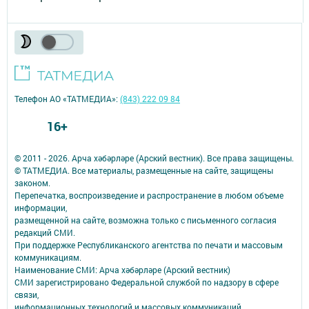
Телефон АО «ТАТМЕДИА»:
(843) 222 09 84
16+
© 2011 - 2026. Арча хәбәрләре (Арский вестник). Все права защищены.
© ТАТМЕДИА. Все материалы, размещенные на сайте, защищены
законом.
Перепечатка, воспроизведение и распространение в любом объеме
информации,
размещенной на сайте, возможна только с письменного согласия
редакций СМИ.
При поддержке Республиканского агентства по печати и массовым
коммуникациям.
Наименование СМИ: Арча хәбәрләре (Арский вестник)
СМИ зарегистрировано Федеральной службой по надзору в сфере
связи,
информационных технологий и массовых коммуникаций