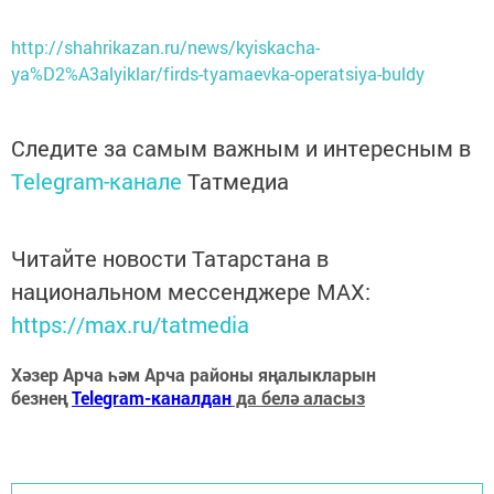
http://shahrikazan.ru/news/kyiskacha-
ya%D2%A3alyiklar/firds-tyamaevka-operatsiya-buldy
Следите за самым важным и интересным в
Telegram-канале
Татмедиа
Читайте новости Татарстана в
национальном мессенджере MАХ:
https://max.ru/tatmedia
Хәзер Арча һәм Арча районы яңалыкларын
безнең
Telegram-каналдан
да белә аласыз