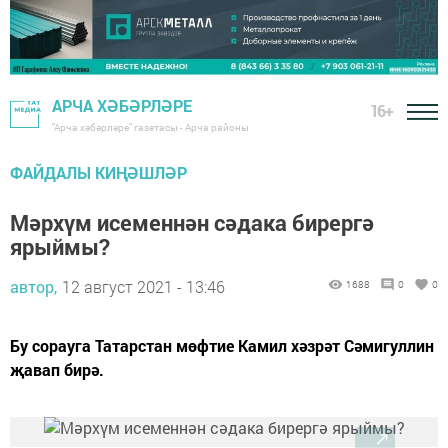
АРЧА ХӘБӘРЛӘРЕ
16+
"Арча хәбәрләре" газетасы - Арча районы
ФАЙДАЛЫ КИҢӘШЛӘР
Мәрхүм исеменнән сәдака бирергә
ярыймы?
автор,
12 август 2021 - 13:46
1688
0
0
Бу сорауга Татарстан мөфтие Камил хәзрәт Сәмигуллин
җавап бирә.