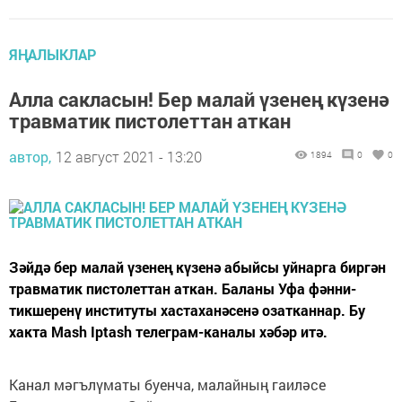
ЯҢАЛЫКЛАР
Алла сакласын! Бер малай үзенең күзенә
травматик пистолеттан аткан
автор,
12 август 2021 - 13:20
1894
0
0
Зәйдә бер малай үзенең күзенә абыйсы уйнарга биргән
травматик пистолеттан аткан. Баланы Уфа фәнни-
тикшеренү институты хастаханәсенә озатканнар. Бу
хакта Mash Iptash телеграм-каналы хәбәр итә.
Канал мәгълүматы буенча, малайның гаиләсе